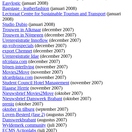
Easylogic
(januari 2008)
Bagstage - leatherfashion
(januari 2008)
Lectoraat Centre for Sustainable Tourism and Transport
(januari
2008)
Studio Dubio
(januari 2008)
Trouwen in Alkmaar
(december 2007)
Trouwen in Nijmegen
(december 2007)
Urenregistratie Innoflow
(december 2007)
gp-volvospecials
(december 2007)
export Chemnet
(december 2007)
Urenregistratie Idae
(december 2007)
nfcplaza.com
(december 2007)
bijnen-interliving
(november 2007)
Movies2Move
(november 2007)
idcardplaza.com
(november 2007)
Student Council Hotel Management
(november 2007)
Haagse Herrie
(november 2007)
Nieuwsbrief Movies2Move
(oktober 2007)
Nieuwsbrief Dansweek Brabant
(oktober 2007)
preniq
(oktober 2007)
oktober in tilburg
(september 2007)
Loven-Besterd (fase 2)
(augustus 2007)
Dansweekbrabant
(augustus 2007)
Wyldemerk community
(juli 2007)
ECMS Actionlabs
(juli 2007)