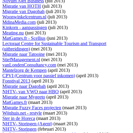
Novum Agri Business
(juli 2013)
Migratie van HOTH
(juli 2013)
Migratie van Dagobah
(juli 2013)
Woonwinkelcentrum.nl
(juli 2013)
MdinaMedia.com
(juli 2013)
Kinkorn - aanpassingen
(juli 2013)
Meating.nu
(juni 2013)
MatGames.fr - Scellius
(juni 2013)
Lectoraat Centre for Sustainable Tourism and Transport
(uitbreidingen)
(mei 2013)
Migratie naar Tatooine
(mei 2013)
StiefManagement.nl
(mei 2013)
vanLondenConsultancy.com
(mei 2013)
Mantelzorg de Kempen
(april 2013)
CPVI (Centrum voor passief inkomen)
(april 2013)
Fonstival 2013
(april 2013)
Migratie naar Dagobah
(april 2013)
NHTV- van VWO naar HBO
(april 2013)
Migratie naar Mygeeto
(april 2013)
MatGames.fr
(maart 2013)
Migratie Fuzzy Faces projecten
(maart 2013)
Wijnhuis.net - restyle
(maart 2013)
Ster in de Horeca
(maart 2013)
NHTV- Storingen (Agent)
(maart 2013)
NHTV- Storingen
(februari 2013)