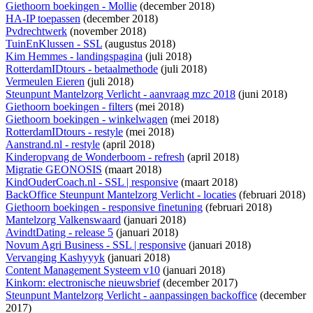
Giethoorn boekingen - Mollie
(december 2018)
HA-IP toepassen
(december 2018)
Pvdrechtwerk
(november 2018)
TuinEnKlussen - SSL
(augustus 2018)
Kim Hemmes - landingspagina
(juli 2018)
RotterdamIDtours - betaalmethode
(juli 2018)
Vermeulen Eieren
(juli 2018)
Steunpunt Mantelzorg Verlicht - aanvraag mzc 2018
(juni 2018)
Giethoorn boekingen - filters
(mei 2018)
Giethoorn boekingen - winkelwagen
(mei 2018)
RotterdamIDtours - restyle
(mei 2018)
Aanstrand.nl - restyle
(april 2018)
Kinderopvang de Wonderboom - refresh
(april 2018)
Migratie GEONOSIS
(maart 2018)
KindOuderCoach.nl - SSL | responsive
(maart 2018)
BackOffice Steunpunt Mantelzorg Verlicht - locaties
(februari 2018)
Giethoorn boekingen - responsive finetuning
(februari 2018)
Mantelzorg Valkenswaard
(januari 2018)
AvindtDating - release 5
(januari 2018)
Novum Agri Business - SSL | responsive
(januari 2018)
Vervanging Kashyyyk
(januari 2018)
Content Management Systeem v10
(januari 2018)
Kinkorn: electronische nieuwsbrief
(december 2017)
Steunpunt Mantelzorg Verlicht - aanpassingen backoffice
(december
2017)