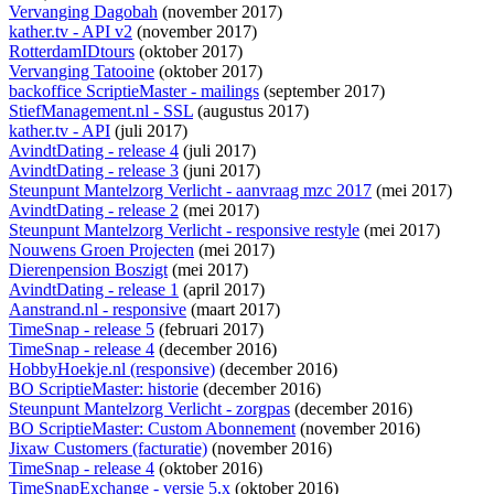
Vervanging Dagobah
(november 2017)
kather.tv - API v2
(november 2017)
RotterdamIDtours
(oktober 2017)
Vervanging Tatooine
(oktober 2017)
backoffice ScriptieMaster - mailings
(september 2017)
StiefManagement.nl - SSL
(augustus 2017)
kather.tv - API
(juli 2017)
AvindtDating - release 4
(juli 2017)
AvindtDating - release 3
(juni 2017)
Steunpunt Mantelzorg Verlicht - aanvraag mzc 2017
(mei 2017)
AvindtDating - release 2
(mei 2017)
Steunpunt Mantelzorg Verlicht - responsive restyle
(mei 2017)
Nouwens Groen Projecten
(mei 2017)
Dierenpension Boszigt
(mei 2017)
AvindtDating - release 1
(april 2017)
Aanstrand.nl - responsive
(maart 2017)
TimeSnap - release 5
(februari 2017)
TimeSnap - release 4
(december 2016)
HobbyHoekje.nl (responsive)
(december 2016)
BO ScriptieMaster: historie
(december 2016)
Steunpunt Mantelzorg Verlicht - zorgpas
(december 2016)
BO ScriptieMaster: Custom Abonnement
(november 2016)
Jixaw Customers (facturatie)
(november 2016)
TimeSnap - release 4
(oktober 2016)
TimeSnapExchange - versie 5.x
(oktober 2016)