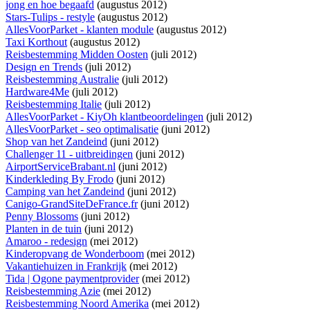
jong en hoe begaafd
(augustus 2012)
Stars-Tulips - restyle
(augustus 2012)
AllesVoorParket - klanten module
(augustus 2012)
Taxi Korthout
(augustus 2012)
Reisbestemming Midden Oosten
(juli 2012)
Design en Trends
(juli 2012)
Reisbestemming Australie
(juli 2012)
Hardware4Me
(juli 2012)
Reisbestemming Italie
(juli 2012)
AllesVoorParket - KiyOh klantbeoordelingen
(juli 2012)
AllesVoorParket - seo optimalisatie
(juni 2012)
Shop van het Zandeind
(juni 2012)
Challenger 11 - uitbreidingen
(juni 2012)
AirportServiceBrabant.nl
(juni 2012)
Kinderkleding By Frodo
(juni 2012)
Camping van het Zandeind
(juni 2012)
Canigo-GrandSiteDeFrance.fr
(juni 2012)
Penny Blossoms
(juni 2012)
Planten in de tuin
(juni 2012)
Amaroo - redesign
(mei 2012)
Kinderopvang de Wonderboom
(mei 2012)
Vakantiehuizen in Frankrijk
(mei 2012)
Tida | Ogone paymentprovider
(mei 2012)
Reisbestemming Azie
(mei 2012)
Reisbestemming Noord Amerika
(mei 2012)