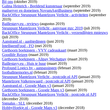
Bij ons
(oktober 2019)
Galina Heinrich - Beeldend kunstenaar
(september 2019)
mailserver en domeinen NovumAgriBusiness
(september 2019)
BackOffice Steunpunt Mantelzorg Verlicht - activiteiten
(september
2019)
Baillestavy.eu - reviews
(augustus 2019)
Steunpunt Mantelzorg Verlicht - aanvraag mzc 2019
(juli 2019)
BackOffice Steunpunt Mantelzorg Verlicht - verzendlijsten mnieuws
(juli 2019)
Aanstrand.nl - aanbiedingen
(juni 2019)
IntelligentFood - FO
(mei 2019)
Giethoorn boekingen - VVV cadeaukaart
(maart 2019)
Goodlife Reizen
(maart 2019)
Giethoorn boekingen - Alipay Wechatpay
(maart 2019)
Baillestavy.eu - Huis te huur
(maart 2019)
Profound Logics bv - aanpassingen
(februari 2019)
footballmemories.nl
(februari 2019)
Steunpunt Mantelzorg Verlicht - postcode.nl API
(januari 2019)
Mantelzorg Valkenswaard - postcode.nl API
(januari 2019)
Aanstrand.nl - Google Maps v3
(januari 2019)
Giethoorn boekingen - Google Maps v3
(januari 2019)
BackOffice Steunpunt Mantelzorg Verlicht - postcode.nl API
(december 2018)
Signalus - SLL
(december 2018)
HobbyHoekje.nl - Google Maps v3
(december 2018)