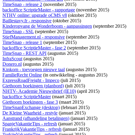
TimeSnap - release 2
(november 2015)
backoffice ScriptieMaster - rapportage
(november 2015)
NTHV online: upgrade oCMS v8
(oktober 2015)
Baillestavy.fr - responsive
(oktober 2015)
Kinderopvang de Wonderboom - aanpassingen
(september 2015)
TimeSnap - SSL
(september 2015)
StiefManagement.nl - responsive
(september 2015)
TimeSnap - release 1
(september 2015)
backoffice ScriptieMaster - fase 2
(september 2015)
TimeSnap - REST API
(augustus 2015)
InfraScout
(augustus 2015)
Donero.nl
(augustus 2015)
Kinkorn - toevoegen nieuwe taal
(augustus 2015)
FamilieRecht Online
(
in ontwikkeling
- augustus 2015)
ExpressRoadFreight - Impeco
(juli 2015)
Giethoorn boekingen (planbord)
(juli 2015)
NHTV- Academie Nieuwsbrief (IE10)
(april 2015)
backoffice ScriptieMaster
(maart 2015)
Giethoorn boekingen - fase 3
(maart 2015)
TimeSnapExchange (desktop)
(februari 2015)
De Kleine Waarheid - restyle
(januari 2015)
Aanstrand (afhandeling betalingen)
(januari 2015)
SpanjeVakantieTips - refresh
(januari 2015)
FrankrijkVakantieTips - refresh
(januari 2015)
TurkijeVakantieTips - refresh
(januari 2015)