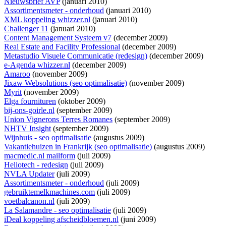
Nieuwsbrief AVP
(januari 2010)
Assortimentsmeter - onderhoud
(januari 2010)
XML koppeling whizzer.nl
(januari 2010)
Challenger 11
(januari 2010)
Content Management Systeem v7
(december 2009)
Real Estate and Facility Professional
(december 2009)
Metastudio Visuele Communicatie (redesign)
(december 2009)
e-Agenda whizzer.nl
(december 2009)
Amaroo
(november 2009)
Jixaw Websolutions (seo optimalisatie)
(november 2009)
Myrit
(november 2009)
Elga fournituren
(oktober 2009)
bij-ons-goirle.nl
(september 2009)
Union Vignerons Terres Romanes
(september 2009)
NHTV Insight
(september 2009)
Wijnhuis - seo optimalisatie
(augustus 2009)
Vakantiehuizen in Frankrijk (seo optimalisatie)
(augustus 2009)
macmedic.nl mailform
(juli 2009)
Heliotech - redesign
(juli 2009)
NVLA Updater
(juli 2009)
Assortimentsmeter - onderhoud
(juli 2009)
gebruiktemelkmachines.com
(juli 2009)
voetbalcanon.nl
(juli 2009)
La Salamandre - seo optimalisatie
(juli 2009)
iDeal koppeling afscheidbloemen.nl
(juni 2009)