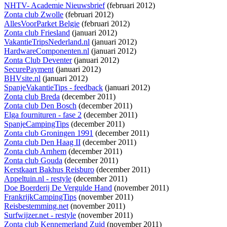
NHTV- Academie Nieuwsbrief
(februari 2012)
Zonta club Zwolle
(februari 2012)
AllesVoorParket Belgie
(februari 2012)
Zonta club Friesland
(januari 2012)
VakantieTripsNederland.nl
(januari 2012)
HardwareComponenten.nl
(januari 2012)
Zonta Club Deventer
(januari 2012)
SecurePayment
(januari 2012)
BHVsite.nl
(januari 2012)
SpanjeVakantieTips - feedback
(januari 2012)
Zonta club Breda
(december 2011)
Zonta club Den Bosch
(december 2011)
Elga fournituren - fase 2
(december 2011)
SpanjeCampingTips
(december 2011)
Zonta club Groningen 1991
(december 2011)
Zonta club Den Haag II
(december 2011)
Zonta club Arnhem
(december 2011)
Zonta club Gouda
(december 2011)
Kerstkaart Bakhus Reisburo
(december 2011)
Appeltuin.nl - restyle
(december 2011)
Doe Boerderij De Vergulde Hand
(november 2011)
FrankrijkCampingTips
(november 2011)
Reisbestemming.net
(november 2011)
Surfwijzer.net - restyle
(november 2011)
Zonta club Kennemerland Zuid
(november 2011)