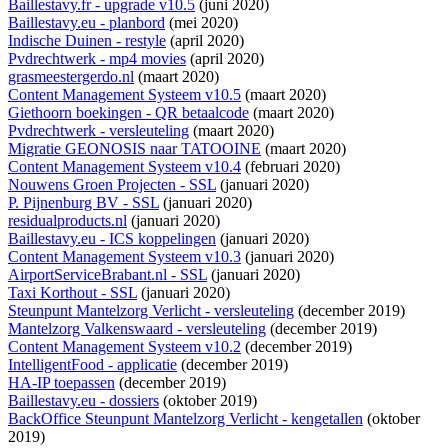
Baillestavy.fr - upgrade v10.5
(juni 2020)
Baillestavy.eu - planbord
(mei 2020)
Indische Duinen - restyle
(april 2020)
Pvdrechtwerk - mp4 movies
(april 2020)
grasmeestergerdo.nl
(maart 2020)
Content Management Systeem v10.5
(maart 2020)
Giethoorn boekingen - QR betaalcode
(maart 2020)
Pvdrechtwerk - versleuteling
(maart 2020)
Migratie GEONOSIS naar TATOOINE
(maart 2020)
Content Management Systeem v10.4
(februari 2020)
Nouwens Groen Projecten - SSL
(januari 2020)
P. Pijnenburg BV - SSL
(januari 2020)
residualproducts.nl
(januari 2020)
Baillestavy.eu - ICS koppelingen
(januari 2020)
Content Management Systeem v10.3
(januari 2020)
AirportServiceBrabant.nl - SSL
(januari 2020)
Taxi Korthout - SSL
(januari 2020)
Steunpunt Mantelzorg Verlicht - versleuteling
(december 2019)
Mantelzorg Valkenswaard - versleuteling
(december 2019)
Content Management Systeem v10.2
(december 2019)
IntelligentFood - applicatie
(december 2019)
HA-IP toepassen
(december 2019)
Baillestavy.eu - dossiers
(oktober 2019)
BackOffice Steunpunt Mantelzorg Verlicht - kengetallen
(oktober
2019)