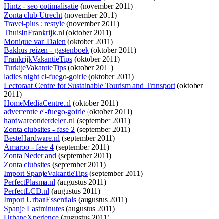
Hintz - seo optimalisatie
(november 2011)
Zonta club Utrecht
(november 2011)
Travel-plus : restyle
(november 2011)
ThuisInFrankrijk.nl
(oktober 2011)
Monique van Dalen
(oktober 2011)
Bakhus reizen - gastenboek
(oktober 2011)
FrankrijkVakantieTips
(oktober 2011)
TurkijeVakantieTips
(oktober 2011)
ladies night el-fuego-goirle
(oktober 2011)
Lectoraat Centre for Sustainable Tourism and Transport
(oktober
2011)
HomeMediaCentre.nl
(oktober 2011)
advertentie el-fuego-goirle
(oktober 2011)
hardwareonderdelen.nl
(september 2011)
Zonta clubsites - fase 2
(september 2011)
BesteHardware.nl
(september 2011)
Amaroo - fase 4
(september 2011)
Zonta Nederland
(september 2011)
Zonta clubsites
(september 2011)
Import SpanjeVakantieTips
(september 2011)
PerfectPlasma.nl
(augustus 2011)
PerfectLCD.nl
(augustus 2011)
Import UrbanEssentials
(augustus 2011)
Spanje Lastminutes
(augustus 2011)
UrbaneXperience
(augustus 2011)