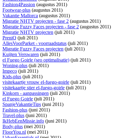
Fashion4Passion
(augustus 2011)
Footwear-plus
(augustus 2011)
Vakantie Mallorca
(augustus 2011)
Migratie NHTV projecten - fase 2
(augustus 2011)
Migratie Fuzzy Faces projecten - fase 2
(augustus 2011)
Migratie NHTV projecten
(juli 2011)
PreniQ
(juli 2011)
AllesVoorParket - voorraadstatus
(juli 2011)
Migratie Fuzzy Faces projecten
(juli 2011)
Kuijten Verswaren
(juli 2011)
el Fuego Goirle (seo optimalisatie)
(juli 2011)
Woning-plus
(juli 2011)
Impeco
(juli 2011)
Kids-plus
(juli 2011)
visitekaartje vrouw el-fuego-goirle
(juli 2011)
visitekaartje stier el-fuego-goirle
(juli 2011)
Kinkorn - aanpassingen
(juli 2011)
el Fuego Goirle
(juli 2011)
SpanjeVakantieTips
(juni 2011)
Fashion-plus
(juni 2011)
Travel-plus
(juni 2011)
IkHebEenMissie.info
(juni 2011)
Body-plus
(mei 2011)
FloorYou.nl
(mei 2011)
UrbanEssentials.nl
(mei 2011)