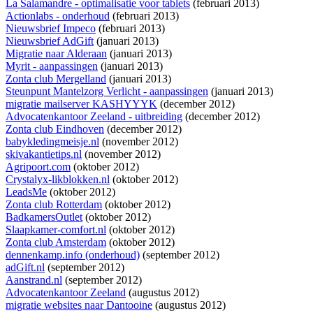
La Salamandre - optimalisatie voor tablets
(februari 2013)
Actionlabs - onderhoud
(februari 2013)
Nieuwsbrief Impeco
(februari 2013)
Nieuwsbrief AdGift
(januari 2013)
Migratie naar Alderaan
(januari 2013)
Myrit - aanpassingen
(januari 2013)
Zonta club Mergelland
(januari 2013)
Steunpunt Mantelzorg Verlicht - aanpassingen
(januari 2013)
migratie mailserver KASHYYYK
(december 2012)
Advocatenkantoor Zeeland - uitbreiding
(december 2012)
Zonta club Eindhoven
(december 2012)
babykledingmeisje.nl
(november 2012)
skivakantietips.nl
(november 2012)
Agripoort.com
(oktober 2012)
Crystalyx-likblokken.nl
(oktober 2012)
LeadsMe
(oktober 2012)
Zonta club Rotterdam
(oktober 2012)
BadkamersOutlet
(oktober 2012)
Slaapkamer-comfort.nl
(oktober 2012)
Zonta club Amsterdam
(oktober 2012)
dennenkamp.info (onderhoud)
(september 2012)
adGift.nl
(september 2012)
Aanstrand.nl
(september 2012)
Advocatenkantoor Zeeland
(augustus 2012)
migratie websites naar Dantooine
(augustus 2012)