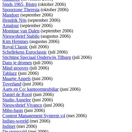
Sinds 1965, Bistro
(oktober 2006)
Spoorzone Theresia
(oktober 2006)
Mandoer
(september 2006)
Hendrik Nijs
(september 2006)
Amalour
(september 2006)
Monique van Dalen
(september 2006)
Nieuwsbrief Stabilo
(augustus 2006)
Kim Hemmes
(augustus 2006)
Royal Classic
(juli 2006)
Schellekens Euroclassic
(juli 2006)
Stichting Speciaal Onderwijs Tilburg
(juli 2006)
Dans je dromen
(juli 2006)
Mind grooves
(juli 2006)
Tablazz
(juni 2006)
Maartje Appels
(juni 2006)
Toverland
(juni 2006)
Aarts en Co: kantoormeubiliar
(juni 2006)
Daniel de Rooij
(juni 2006)
Studio Annelee
(juni 2006)
Nieuwsbrief Vivanco
(juni 2006)
Mibo-basis
(juni 2006)
Content Management Systeem v4
(mei 2006)
Indigo-wereld
(mei 2006)
Indinet
(mei 2006)
De stopnaald
(mei 2006)