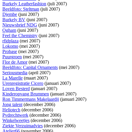
Burkely Leatherfashion
(juli 2007)
Beeldfoto: Steltman
(juli 2007)
Djembe
(juni 2007)
Burkely BV
(juni 2007)
Nieuwsbrief NDG
(juni 2007)
Ogham
(juni 2007)
Feel the Chemistry
(juni 2007)
rfidplaza
(mei 2007)
Lokomo
(mei 2007)
Probase
(mei 2007)
Puurgroen
(mei 2007)
Flor de Amor
(mei 2007)
Beeldfoto: Capital Ornaments
(mei 2007)
Seriousmedia
(april 2007)
La Marelle
(maart 2007)
Urenregistratie Cicero
(januari 2007)
Loven Besterd
(januari 2007)
Kinderopvang Brummen
(januari 2007)
Ron Timmermans Makelaardij
(januari 2007)
Jong talent
(december 2006)
Heliotech
(december 2006)
Pvdrechtwerk
(december 2006)
Winkelweetjes
(december 2006)
Ziekte Verzuimadvies
(december 2006)
Atelier66
(november 2006)