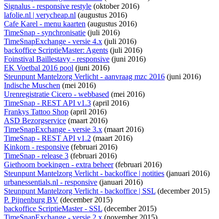
Signalus - responsive restyle
(oktober 2016)
lafolie.nl | verycheap.nl
(augustus 2016)
Cafe Karel - menu kaarten
(augustus 2016)
TimeSnap - synchronisatie
(juli 2016)
TimeSnapExchange - versie 4.x
(juli 2016)
backoffice ScriptieMaster: Agents
(juli 2016)
Foinstival Baillestavy - responsive
(juni 2016)
EK Voetbal 2016 pool
(juni 2016)
Steunpunt Mantelzorg Verlicht - aanvraag mzc 2016
(juni 2016)
Indische Muschen
(mei 2016)
Urenregistratie Cicero - webbased
(mei 2016)
TimeSnap - REST API v1.3
(april 2016)
Frankys Tattoo Shop
(april 2016)
ASD Bezorgservice
(maart 2016)
TimeSnapExchange - versie 3.x
(maart 2016)
TimeSnap - REST API v1.2
(maart 2016)
Kinkorn - responsive
(februari 2016)
TimeSnap - release 3
(februari 2016)
Giethoorn boekingen - extra beheer
(februari 2016)
Steunpunt Mantelzorg Verlicht - backoffice | notities
(januari 2016)
urbanessentials.nl - responsive
(januari 2016)
Steunpunt Mantelzorg Verlicht - backoffice | SSL
(december 2015)
P. Pijnenburg BV
(december 2015)
backoffice ScriptieMaster - SSL
(december 2015)
TimeSnapExchange - versie 2.x
(november 2015)