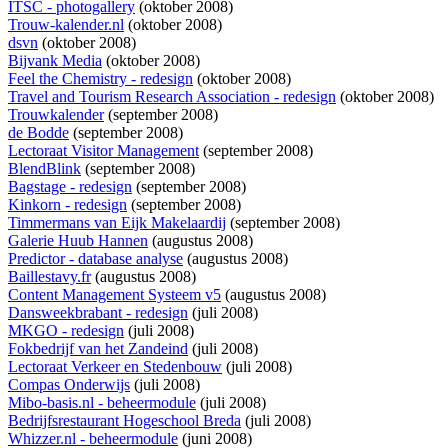
ITSC - photogallery
(oktober 2008)
Trouw-kalender.nl
(oktober 2008)
dsvn
(oktober 2008)
Bijvank Media
(oktober 2008)
Feel the Chemistry - redesign
(oktober 2008)
Travel and Tourism Research Association - redesign
(oktober 2008)
Trouwkalender
(september 2008)
de Bodde
(september 2008)
Lectoraat Visitor Management
(september 2008)
BlendBlink
(september 2008)
Bagstage - redesign
(september 2008)
Kinkorn - redesign
(september 2008)
Timmermans van Eijk Makelaardij
(september 2008)
Galerie Huub Hannen
(augustus 2008)
Predictor - database analyse
(augustus 2008)
Baillestavy.fr
(augustus 2008)
Content Management Systeem v5
(augustus 2008)
Dansweekbrabant - redesign
(juli 2008)
MKGO - redesign
(juli 2008)
Fokbedrijf van het Zandeind
(juli 2008)
Lectoraat Verkeer en Stedenbouw
(juli 2008)
Compas Onderwijs
(juli 2008)
Mibo-basis.nl - beheermodule
(juli 2008)
Bedrijfsrestaurant Hogeschool Breda
(juli 2008)
Whizzer.nl - beheermodule
(juni 2008)