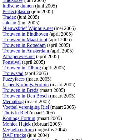
Trackbase
(juni 2005)
Indische duinen
(juni 2005)
Perfectplasma
(juni 2005)
Tradez
(juni 2005)
snlclan
(juni 2005)
Nieuwsbrief Wijnhuis.net
(mei 2005)
Trouwen in Eindhoven
(april 2005)
Trouwen in Maastricht
(april 2005)
Trouwen in Rottedam
(april 2005)
Trouwen in Amsterdam
(april 2005)
Attrapereves.net
(april 2005)
Fonstival
(april 2005)
Trouwen in Tilburg
(april 2005)
Trouwstad
(april 2005)
Fuzzyfaces
(maart 2005)
Jasper Konings-Fortuin
(maart 2005)
Trouwen in Breda
(maart 2005)
Trouwen in Den Bosch
(maart 2005)
Medialoog
(maart 2005)
Voetbal vereniging Riel
(maart 2005)
Thuis in Riel
(maart 2005)
Konings-Fortuin
(maart 2005)
Monica Hajek
(februari 2005)
Veghel-centrum
(augustus 2004)
DAF trucks
(juni 2004)