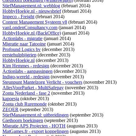
Giethoorn boekingen (winkelwagen)
(februari 2014)
StiefManagement.nl: webblog
(februari 2014)
HobbyHoekje.nl - nieuwsbrief
(februari 2014)
Impeco - Freight
(februari 2014)
Content Management Systeem v8
(februari 2014)
vanLondenConsultancy.com
(januari 2014)
HobbyHoekje.nl (BackOffice)
(januari 2014)
Actionlabs - migratie
(januari 2014)
Migratie naar Tatooine
(januari 2014)
Profound Logics bv
(december 2013)
eerstehulpbijgriep
(december 2013)
HobbyHoekje.nl
(december 2013)
Kim Hemmes - redesign
(december 2013)
Actionlabs - aanpassingen
(december 2013)
Indigo-wereld - redesign
(november 2013)
Steunpunt Mantelzorg Verlicht - vouchers
(november 2013)
AllesVoorParket - MultiSafepay
(november 2013)
Zonta Nederland - fase 2
(november 2013)
kapoesja
(oktober 2013)
Zonta club Ruremonde
(oktober 2013)
ZEQER
(september 2013)
StiefManagement.nl: uitbreidingen
(september 2013)
Giethoorn boekingen
(september 2013)
Migratie APS Projecten - HOTH
(augustus 2013)
MatGames.fr - export koppelingen
(augustus 2013)