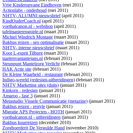
Vrije Kinderopvang Eindhoven
(mei 2011)
Actionlabs - onderhoud
(mei 2011)
NHTV- ALUMNI nieuwsbrief
(april 2011)
KindOuderCoach.nl
(april 2011)
voetbalcanon.nl - webshop
(april 2011)
tafelmanierengoirle.nl
(maart 2011)
Michiel Windrich Montage
(maart 2011)
Bakhus reizen - seo optimalisatie
(maart 2011)
NHTV- interne nieuwsbrief
(maart 2011)
Koor L-esprit Tilburg
(maart 2011)
taartenvantantejans.nl
(februari 2011)
Steunpunt Mantelzorg Verlicht
(februari 2011)
HAK Actie site
(februari 2011)
De Kleine Waarheid - restaurant
(februari 2011)
Indigo-wereld (redesign-uitbreidingen)
(februari 2011)
NHTV Marketing sites (duits)
(januari 2011)
Kinkorn - redesign
(januari 2011)
Amaroo - fase 3
(januari 2011)
Metastudio Visuele Communicatie (metazine)
(januari 2011)
Bakhus reizen - restyle
(januari 2011)
Migratie APS Projecten - HOTH
(januari 2011)
voetbalcanon.nl - uitbreidingen
(januari 2011)
Bakhus kuurreizen
(december 2010)
Zorgboerderij De Vergulde Hand
(november 2010)