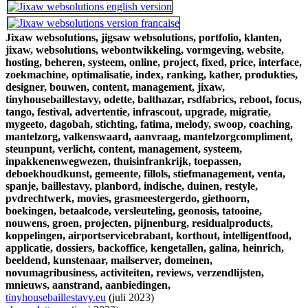
Jixaw websolutions,
jigsaw websolutions,
portfolio,
klanten,
jixaw,
websolutions,
webontwikkeling,
vormgeving,
website,
hosting,
beheren,
systeem,
online,
project,
fixed,
price,
interface,
zoekmachine,
optimalisatie,
index,
ranking,
kather,
produkties,
designer,
bouwen,
content,
management,
jixaw,
tinyhousebaillestavy,
odette,
balthazar,
rsdfabrics,
reboot,
focus,
tango,
festival,
advertentie,
infrascout,
upgrade,
migratie,
mygeeto,
dagobah,
stichting,
fatima,
melody,
swoop,
coaching,
mantelzorg,
valkenswaard,
aanvraag,
mantelzorgcompliment,
steunpunt,
verlicht,
content,
management,
systeem,
inpakkenenwegwezen,
thuisinfrankrijk,
toepassen,
deboekhoudkunst,
gemeente,
fillols,
stiefmanagement,
venta,
spanje,
baillestavy,
planbord,
indische,
duinen,
restyle,
pvdrechtwerk,
movies,
grasmeestergerdo,
giethoorn,
boekingen,
betaalcode,
versleuteling,
geonosis,
tatooine,
nouwens,
groen,
projecten,
pijnenburg,
residualproducts,
koppelingen,
airportservicebrabant,
korthout,
intelligentfood,
applicatie,
dossiers,
backoffice,
kengetallen,
galina,
heinrich,
beeldend,
kunstenaar,
mailserver,
domeinen,
novumagribusiness,
activiteiten,
reviews,
verzendlijsten,
mnieuws,
aanstrand,
aanbiedingen,
tinyhousebaillestavy.eu
(juli 2023)