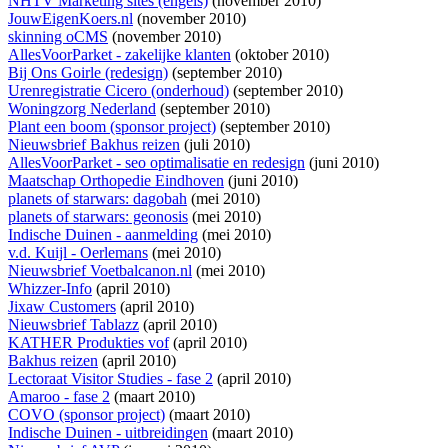
NHTV Marketing sites (engels)
(november 2010)
JouwEigenKoers.nl
(november 2010)
skinning oCMS
(november 2010)
AllesVoorParket - zakelijke klanten
(oktober 2010)
Bij Ons Goirle (redesign)
(september 2010)
Urenregistratie Cicero (onderhoud)
(september 2010)
Woningzorg Nederland
(september 2010)
Plant een boom (sponsor project)
(september 2010)
Nieuwsbrief Bakhus reizen
(juli 2010)
AllesVoorParket - seo optimalisatie en redesign
(juni 2010)
Maatschap Orthopedie Eindhoven
(juni 2010)
planets of starwars: dagobah
(mei 2010)
planets of starwars: geonosis
(mei 2010)
Indische Duinen - aanmelding
(mei 2010)
v.d. Kuijl - Oerlemans
(mei 2010)
Nieuwsbrief Voetbalcanon.nl
(mei 2010)
Whizzer-Info
(april 2010)
Jixaw Customers
(april 2010)
Nieuwsbrief Tablazz
(april 2010)
KATHER Produkties vof
(april 2010)
Bakhus reizen
(april 2010)
Lectoraat Visitor Studies - fase 2
(april 2010)
Amaroo - fase 2
(maart 2010)
COVO (sponsor project)
(maart 2010)
Indische Duinen - uitbreidingen
(maart 2010)