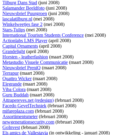
Tilburg Dans Stad
(juni 2008)
Salamander Beeldfoto
(juni 2008)
Nieuwsbrief Puurgroen
(juni 2008)
lascalatilburg.nl
(mei 2008)
Winkelweetjes fase 2
(mei 2008)
Stars-Tulips
(mei 2008)
International Tourism Students Conference
(mei 2008)
Actionlabs LMS Player
(april 2008)
Capital Ornaments
(april 2008)
Grandelight
(april 2008)
Horsten - leatherfashion
(maart 2008)
Metastudio Visuele Communicatie
(maart 2008)
Nieuwsbrief PreniQ
(maart 2008)
Terrapur
(maart 2008)
Quattro Wicker
(maart 2008)
Elegrande
(maart 2008)
Viba Colora
(maart 2008)
Guru Buddah
(maart 2008)
Attrapereves.net (redesign)
(februari 2008)
Facedo GevelTechniek
(februari 2008)
mifareplaza.com
(februari 2008)
Assortimentsmeter
(februari 2008)
newgenerationsecurity.com
(februari 2008)
GoInvest
(februari 2008)
Els amics de Vallestavia
(
in ontwikkeling
- januari 2008)