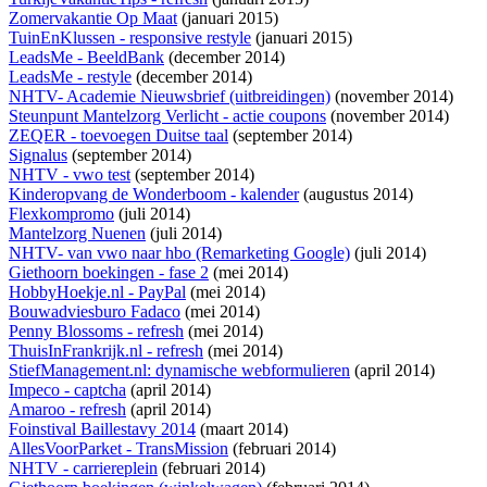
Zomervakantie Op Maat
(januari 2015)
TuinEnKlussen - responsive restyle
(januari 2015)
LeadsMe - BeeldBank
(december 2014)
LeadsMe - restyle
(december 2014)
NHTV- Academie Nieuwsbrief (uitbreidingen)
(november 2014)
Steunpunt Mantelzorg Verlicht - actie coupons
(november 2014)
ZEQER - toevoegen Duitse taal
(september 2014)
Signalus
(september 2014)
NHTV - vwo test
(september 2014)
Kinderopvang de Wonderboom - kalender
(augustus 2014)
Flexkompromo
(juli 2014)
Mantelzorg Nuenen
(juli 2014)
NHTV- van vwo naar hbo (Remarketing Google)
(juli 2014)
Giethoorn boekingen - fase 2
(mei 2014)
HobbyHoekje.nl - PayPal
(mei 2014)
Bouwadviesburo Fadaco
(mei 2014)
Penny Blossoms - refresh
(mei 2014)
ThuisInFrankrijk.nl - refresh
(mei 2014)
StiefManagement.nl: dynamische webformulieren
(april 2014)
Impeco - captcha
(april 2014)
Amaroo - refresh
(april 2014)
Foinstival Baillestavy 2014
(maart 2014)
AllesVoorParket - TransMission
(februari 2014)
NHTV - carriereplein
(februari 2014)