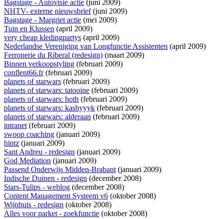
Bagstage - Autovisie actie
(juni 2009)
NHTV- externe nieuwsbrief
(juni 2009)
Bagstage - Margriet actie
(mei 2009)
Tuin en Klussen
(april 2009)
very cheap kledingpartys
(april 2009)
Nederlandse Vereniging van Longfunctie Assistenten
(april 2009)
Ferronerie du Riberal (redesign)
(maart 2009)
Binnen verkoopstyling
(februari 2009)
conflent66.fr
(februari 2009)
planets of starwars
(februari 2009)
planets of starwars: tatooine
(februari 2009)
planets of starwars: hoth
(februari 2009)
planets of starwars: kashyyyk
(februari 2009)
planets of starwars: alderaan
(februari 2009)
intranet
(februari 2009)
swoop coaching
(januari 2009)
hintz
(januari 2009)
Sant Andreu - redesign
(januari 2009)
God Mediation
(januari 2009)
Passend Onderwijs Midden-Brabant
(januari 2009)
Indische Duinen - redesign
(december 2008)
Stars-Tulips - weblog
(december 2008)
Content Management Systeem v6
(oktober 2008)
Wijnhuis - redesign
(oktober 2008)
Alles voor parket - zoekfunctie
(oktober 2008)