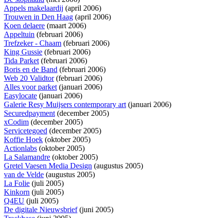
Appels makelaardij
(april 2006)
Trouwen in Den Haag
(april 2006)
Koen delaere
(maart 2006)
Appeltuin
(februari 2006)
Trefzeker - Chaam
(februari 2006)
King Gussie
(februari 2006)
Tida Parket
(februari 2006)
Boris en de Band
(februari 2006)
Web 20 Validtor
(februari 2006)
Alles voor parket
(januari 2006)
Easylocate
(januari 2006)
Galerie Resy Muijsers contemporary art
(januari 2006)
Securedpayment
(december 2005)
xCodim
(december 2005)
Servicetegoed
(december 2005)
Koffie Hoek
(oktober 2005)
Actionlabs
(oktober 2005)
La Salamandre
(oktober 2005)
Gretel Vaesen Media Design
(augustus 2005)
van de Velde
(augustus 2005)
La Folie
(juli 2005)
Kinkorn
(juli 2005)
Q4EU
(juli 2005)
De digitale Nieuwsbrief
(juni 2005)