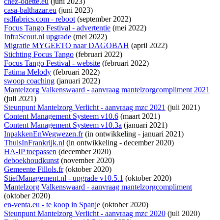
chez-odette.eu
(juni 2023)
casa-balthazar.eu
(juni 2023)
rsdfabrics.com - reboot
(september 2022)
Focus Tango Festival - advertentie
(mei 2022)
InfraScout.nl upgrade
(mei 2022)
Migratie MYGEETO naar DAGOBAH
(april 2022)
Stichting Focus Tango
(februari 2022)
Focus Tango Festival - website
(februari 2022)
Fatima Melody
(februari 2022)
swoop coaching
(januari 2022)
Mantelzorg Valkenswaard - aanvraag mantelzorgcompliment 2021
(juli 2021)
Steunpunt Mantelzorg Verlicht - aanvraag mzc 2021
(juli 2021)
Content Management Systeem v10.6
(maart 2021)
Content Management Systeem v10.3a
(januari 2021)
InpakkenEnWegwezen.fr
(
in ontwikkeling
- januari 2021)
ThuisInFrankrijk.nl
(
in ontwikkeling
- december 2020)
HA-IP toepassen
(december 2020)
deboekhoudkunst
(november 2020)
Gemeente Fillols.fr
(oktober 2020)
StiefManagement.nl - upgrade v10.5.1
(oktober 2020)
Mantelzorg Valkenswaard - aanvraag mantelzorgcompliment
(oktober 2020)
en-venta.eu - te koop in Spanje
(oktober 2020)
Steunpunt Mantelzorg Verlicht - aanvraag mzc 2020
(juli 2020)