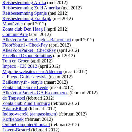
Reisbestemming Afrika
(mei 2012)
Reisbestemming Zuid Amerika
(mei 2012)
Reisbestemming Spanje
(mei 2012)
Reisbestemming Frankrijk
(mei 2012)
Montévrier
(april 2012)
Zonta club Den Haag I
(april 2012)
ComunicArte
(april 2012)
AllesVoorParket Belgie - Bancontact
(april 2012)
FloorYou.nl - CheckPay
(april 2012)
AllesVoorParket - CheckPay
(april 2012)
Excellent Ozone Solutions
(april 2012)
Tuin en Groen
(april 2012)
Impeco - EK 2012
(april 2012)
Migratie websites naar Alderaan
(maart 2012)
el Fuego Goirle - restyle
(maart 2012)
Baillestavy.fr - restyle
(maart 2012)
Zonta club aan de Leede
(maart 2012)
AllesVoorParket - GA E-commerce
(februari 2012)
de Trapstoel
(februari 2012)
Zonta club Zuid Limburg
(februari 2012)
AdamsRib.nl
(februari 2012)
Indigo-wereld (aanpassingen)
(februari 2012)
Koffiehoek
(februari 2012)
OnlineComputerShops.nl
(februari 2012)
Loven-Besterd
(februari 2012)