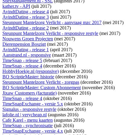
StiefManagement.nl - SSL
(augustus 2017)
kather.tv - API
(juli 2017)
AvindtDating - release 4
(juli 2017)
AvindtDating - release 3
(juni 2017)
Steunpunt Mantelzorg Verlicht - aanvraag mzc 2017
(mei 2017)
AvindtDating - release 2
(mei 2017)
Steunpunt Mantelzorg Verlicht - responsive restyle
(mei 2017)
Nouwens Groen Projecten
(mei 2017)
Dierenpension Boszigt
(mei 2017)
AvindtDating - release 1
(april 2017)
Aanstrand.nl - responsive
(maart 2017)
TimeSnap - release 5
(februari 2017)
TimeSnap - release 4
(december 2016)
HobbyHoekje.nl (responsive)
(december 2016)
BO ScriptieMaster: historie
(december 2016)
Steunpunt Mantelzorg Verlicht - zorgpas
(december 2016)
BO ScriptieMaster: Custom Abonnement
(november 2016)
Jixaw Customers (facturatie)
(november 2016)
TimeSnap - release 4
(oktober 2016)
TimeSnapExchange - versie 5.x
(oktober 2016)
Signalus - responsive restyle
(oktober 2016)
lafolie.nl | verycheap.nl
(augustus 2016)
Cafe Karel - menu kaarten
(augustus 2016)
TimeSnap - synchronisatie
(juli 2016)
TimeSnapExchange - versie 4.x
(juli 2016)