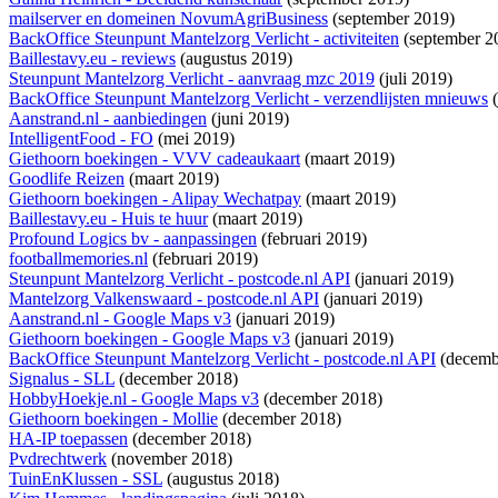
mailserver en domeinen NovumAgriBusiness
(september 2019)
BackOffice Steunpunt Mantelzorg Verlicht - activiteiten
(september 2
Baillestavy.eu - reviews
(augustus 2019)
Steunpunt Mantelzorg Verlicht - aanvraag mzc 2019
(juli 2019)
BackOffice Steunpunt Mantelzorg Verlicht - verzendlijsten mnieuws
(
Aanstrand.nl - aanbiedingen
(juni 2019)
IntelligentFood - FO
(mei 2019)
Giethoorn boekingen - VVV cadeaukaart
(maart 2019)
Goodlife Reizen
(maart 2019)
Giethoorn boekingen - Alipay Wechatpay
(maart 2019)
Baillestavy.eu - Huis te huur
(maart 2019)
Profound Logics bv - aanpassingen
(februari 2019)
footballmemories.nl
(februari 2019)
Steunpunt Mantelzorg Verlicht - postcode.nl API
(januari 2019)
Mantelzorg Valkenswaard - postcode.nl API
(januari 2019)
Aanstrand.nl - Google Maps v3
(januari 2019)
Giethoorn boekingen - Google Maps v3
(januari 2019)
BackOffice Steunpunt Mantelzorg Verlicht - postcode.nl API
(decemb
Signalus - SLL
(december 2018)
HobbyHoekje.nl - Google Maps v3
(december 2018)
Giethoorn boekingen - Mollie
(december 2018)
HA-IP toepassen
(december 2018)
Pvdrechtwerk
(november 2018)
TuinEnKlussen - SSL
(augustus 2018)