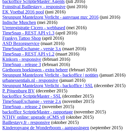
backoffice ScriptieMaster: Agents
(juli 2016)
Foinstival Baillestavy - responsive
(juni 2016)
EK Voetbal 2016 pool
(juni 2016)
Steunpunt Mantelzorg Verlicht - aanvraag mzc 2016
(juni 2016)
Indische Muschen
(mei 2016)
Urenregistratie Cicero - webbased
(mei 2016)
TimeSnap - REST API v1.3
(april 2016)
Frankys Tattoo Shop
(april 2016)
ASD Bezorgservice
(maart 2016)
TimeSnapExchange - versie 3.x
(maart 2016)
TimeSnap - REST API v1.2
(maart 2016)
Kinkorn - responsive
(februari 2016)
TimeSnap - release 3
(februari 2016)
Giethoorn boekingen - extra beheer
(februari 2016)
Steunpunt Mantelzorg Verlicht - backoffice | notities
(januari 2016)
urbanessentials.nl - responsive
(januari 2016)
Steunpunt Mantelzorg Verlicht - backoffice | SSL
(december 2015)
P. Pijnenburg BV
(december 2015)
backoffice ScriptieMaster - SSL
(december 2015)
TimeSnapExchange - versie 2.x
(november 2015)
TimeSnap - release 2
(november 2015)
backoffice ScriptieMaster - rapportage
(november 2015)
NTHV online: upgrade oCMS v8
(oktober 2015)
Baillestavy.fr - responsive
(oktober 2015)
Kinderopvang de Wonderboom - aanpassingen
(september 2015)