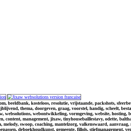
om,
beeldbank,
kosteloos,
resolutie,
vrijstaande,
packshots,
sfeerbe
ijblijvend,
thema,
doorgeven,
graag,
voorstel,
handig,
scheelt,
best
w,
websolutions,
webontwikkeling,
vormgeving,
website,
hosting,
b
n,
content,
management,
jixaw,
tinyhousebaillestavy,
odette,
balth
a,
melody,
swoop,
coaching,
mantelzorg,
valkenswaard,
aanvraag,
oepassen,
deboekhoudkunst,
gemeente,
fillols,
stiefmanagement,
ve