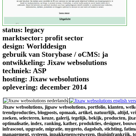
status:
legacy
marktsector:
profit sector
design:
Worlddesign
gebruik van Storybase / oCMS:
ja
ontwikkeling:
Jixaw websolutions
techniek:
ASP
hosting:
Jixaw websolutions
oplevering:
december 2014
Jixaw websolutions,
jigsaw websolutions,
portfolio,
klanten,
welk
trendproducties,
blogposts,
opmaak,
artikel,
natuurlijk,
altijd,
vr
zoeken,
selecteren,
keuze,
galerij,
tegelijk,
bekijk,
producten,
jixa
optimalisatie,
index,
ranking,
kather,
produkties,
designer,
bouwe
infrascout,
upgrade,
migratie,
mygeeto,
dagobah,
stichting,
fatim
management,
systeem,
inpakkenenwegwezen,
thuisinfrankrijk,
t