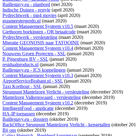
Baillestavy.eu - planbord
(mei 2020)
Indische Duinen - restyle
(april 2020)
Pvdrechtwerk - mp4 movies
(april 2020)
grasmeestergerdo.nl
(maart 2020)
Content Management Systeem v10.5
(maart 2020)
Giethoorn boekingen - QR betaalcode
(maart 2020)
Pvdrechtwerk - versleuteling
(maart 2020)
Migratie GEONOSIS naar TATOOINE
(maart 2020)
Content Management Systeem v10.4
(februari 2020)
Nouwens Groen Projecten - SSL
(januari 2020)
P. Pijnenburg BV - SSL
(januari 2020)
residualproducts.nl
(januari 2020)
Baillestavy.eu - ICS koppelingen
(januari 2020)
Content Management Systeem v10.3
(januari 2020)
AirportServiceBrabant.nl - SSL
(januari 2020)
Taxi Korthout - SSL
(januari 2020)
Steunpunt Mantelzorg Verlicht - versleuteling
(december 2019)
Mantelzorg Valkenswaard - versleuteling
(december 2019)
Content Management Systeem v10.2
(december 2019)
IntelligentFood - applicatie
(december 2019)
HA-IP toepassen
(december 2019)
Baillestavy.eu - dossiers
(oktober 2019)
BackOffice Steunpunt Mantelzorg Verlicht - kengetallen
(oktober 201
Bij ons
(oktober 2019)
Galina Heinrich - Beeldend kunstenaar
(september 2019)