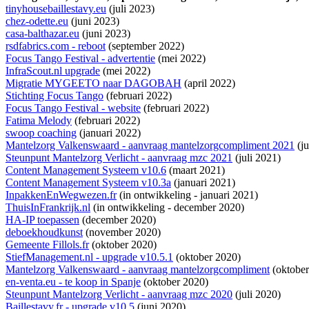
tinyhousebaillestavy.eu
(juli 2023)
chez-odette.eu
(juni 2023)
casa-balthazar.eu
(juni 2023)
rsdfabrics.com - reboot
(september 2022)
Focus Tango Festival - advertentie
(mei 2022)
InfraScout.nl upgrade
(mei 2022)
Migratie MYGEETO naar DAGOBAH
(april 2022)
Stichting Focus Tango
(februari 2022)
Focus Tango Festival - website
(februari 2022)
Fatima Melody
(februari 2022)
swoop coaching
(januari 2022)
Mantelzorg Valkenswaard - aanvraag mantelzorgcompliment 2021
(ju
Steunpunt Mantelzorg Verlicht - aanvraag mzc 2021
(juli 2021)
Content Management Systeem v10.6
(maart 2021)
Content Management Systeem v10.3a
(januari 2021)
InpakkenEnWegwezen.fr
(
in ontwikkeling
- januari 2021)
ThuisInFrankrijk.nl
(
in ontwikkeling
- december 2020)
HA-IP toepassen
(december 2020)
deboekhoudkunst
(november 2020)
Gemeente Fillols.fr
(oktober 2020)
StiefManagement.nl - upgrade v10.5.1
(oktober 2020)
Mantelzorg Valkenswaard - aanvraag mantelzorgcompliment
(oktober
en-venta.eu - te koop in Spanje
(oktober 2020)
Steunpunt Mantelzorg Verlicht - aanvraag mzc 2020
(juli 2020)
Baillestavy.fr - upgrade v10.5
(juni 2020)