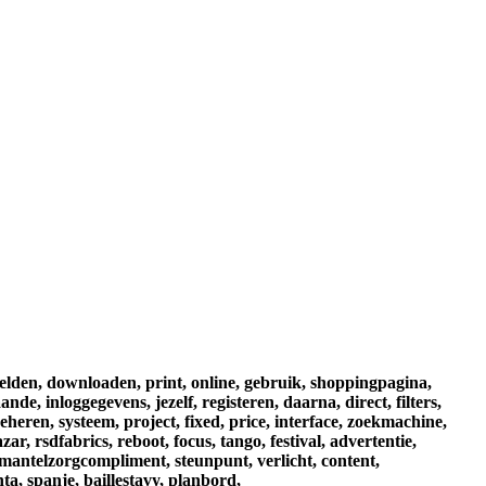
elden,
downloaden,
print,
online,
gebruik,
shoppingpagina,
aande,
inloggegevens,
jezelf,
registeren,
daarna,
direct,
filters,
eheren,
systeem,
project,
fixed,
price,
interface,
zoekmachine,
azar,
rsdfabrics,
reboot,
focus,
tango,
festival,
advertentie,
mantelzorgcompliment,
steunpunt,
verlicht,
content,
nta,
spanje,
baillestavy,
planbord,