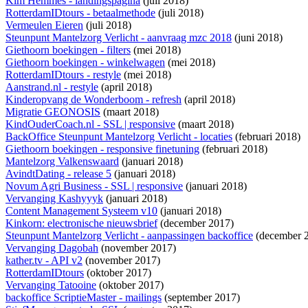
Kim Hemmes - landingspagina
(juli 2018)
RotterdamIDtours - betaalmethode
(juli 2018)
Vermeulen Eieren
(juli 2018)
Steunpunt Mantelzorg Verlicht - aanvraag mzc 2018
(juni 2018)
Giethoorn boekingen - filters
(mei 2018)
Giethoorn boekingen - winkelwagen
(mei 2018)
RotterdamIDtours - restyle
(mei 2018)
Aanstrand.nl - restyle
(april 2018)
Kinderopvang de Wonderboom - refresh
(april 2018)
Migratie GEONOSIS
(maart 2018)
KindOuderCoach.nl - SSL | responsive
(maart 2018)
BackOffice Steunpunt Mantelzorg Verlicht - locaties
(februari 2018)
Giethoorn boekingen - responsive finetuning
(februari 2018)
Mantelzorg Valkenswaard
(januari 2018)
AvindtDating - release 5
(januari 2018)
Novum Agri Business - SSL | responsive
(januari 2018)
Vervanging Kashyyyk
(januari 2018)
Content Management Systeem v10
(januari 2018)
Kinkorn: electronische nieuwsbrief
(december 2017)
Steunpunt Mantelzorg Verlicht - aanpassingen backoffice
(december 
Vervanging Dagobah
(november 2017)
kather.tv - API v2
(november 2017)
RotterdamIDtours
(oktober 2017)
Vervanging Tatooine
(oktober 2017)
backoffice ScriptieMaster - mailings
(september 2017)