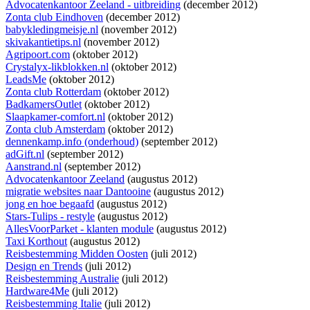
Advocatenkantoor Zeeland - uitbreiding
(december 2012)
Zonta club Eindhoven
(december 2012)
babykledingmeisje.nl
(november 2012)
skivakantietips.nl
(november 2012)
Agripoort.com
(oktober 2012)
Crystalyx-likblokken.nl
(oktober 2012)
LeadsMe
(oktober 2012)
Zonta club Rotterdam
(oktober 2012)
BadkamersOutlet
(oktober 2012)
Slaapkamer-comfort.nl
(oktober 2012)
Zonta club Amsterdam
(oktober 2012)
dennenkamp.info (onderhoud)
(september 2012)
adGift.nl
(september 2012)
Aanstrand.nl
(september 2012)
Advocatenkantoor Zeeland
(augustus 2012)
migratie websites naar Dantooine
(augustus 2012)
jong en hoe begaafd
(augustus 2012)
Stars-Tulips - restyle
(augustus 2012)
AllesVoorParket - klanten module
(augustus 2012)
Taxi Korthout
(augustus 2012)
Reisbestemming Midden Oosten
(juli 2012)
Design en Trends
(juli 2012)
Reisbestemming Australie
(juli 2012)
Hardware4Me
(juli 2012)
Reisbestemming Italie
(juli 2012)