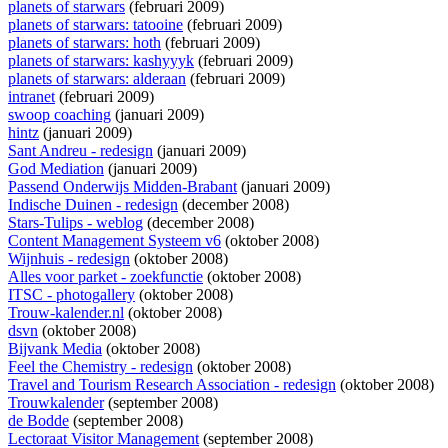
planets of starwars
(februari 2009)
planets of starwars: tatooine
(februari 2009)
planets of starwars: hoth
(februari 2009)
planets of starwars: kashyyyk
(februari 2009)
planets of starwars: alderaan
(februari 2009)
intranet
(februari 2009)
swoop coaching
(januari 2009)
hintz
(januari 2009)
Sant Andreu - redesign
(januari 2009)
God Mediation
(januari 2009)
Passend Onderwijs Midden-Brabant
(januari 2009)
Indische Duinen - redesign
(december 2008)
Stars-Tulips - weblog
(december 2008)
Content Management Systeem v6
(oktober 2008)
Wijnhuis - redesign
(oktober 2008)
Alles voor parket - zoekfunctie
(oktober 2008)
ITSC - photogallery
(oktober 2008)
Trouw-kalender.nl
(oktober 2008)
dsvn
(oktober 2008)
Bijvank Media
(oktober 2008)
Feel the Chemistry - redesign
(oktober 2008)
Travel and Tourism Research Association - redesign
(oktober 2008)
Trouwkalender
(september 2008)
de Bodde
(september 2008)
Lectoraat Visitor Management
(september 2008)