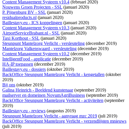
Content Management Systeem v10.4
(februari 2020)
Nouwens Groen Projecten - SSL
(januari 2020)
P. Pijnenburg BV - SSL
(januari 2020)
residualproducts.nl
(januari 2020)
Baillestavy.eu - ICS koppelingen
(januari 2020)
Content Management Systeem v10.3
(januari 2020)
AirportServiceBrabant.nl - SSL
(januari 2020)
Taxi Korthout - SSL
(januari 2020)
Steunpunt Mantelzorg Verlicht - versleuteling
(december 2019)
Mantelzorg Valkenswaard - versleuteling
(december 2019)
Content Management Systeem v10.2
(december 2019)
IntelligentFood - applicatie
(december 2019)
HA-IP toepassen
(december 2019)
Baillestavy.eu - dossiers
(oktober 2019)
BackOffice Steunpunt Mantelzorg Verlicht - kengetallen
(oktober
2019)
Bij ons
(oktober 2019)
Galina Heinrich - Beeldend kunstenaar
(september 2019)
mailserver en domeinen NovumAgriBusiness
(september 2019)
BackOffice Steunpunt Mantelzorg Verlicht - activiteiten
(september
2019)
Baillestavy.eu - reviews
(augustus 2019)
Steunpunt Mantelzorg Verlicht - aanvraag mzc 2019
(juli 2019)
BackOffice Steunpunt Mantelzorg Verlicht - verzendlijsten mnieuws
(juli 2019)