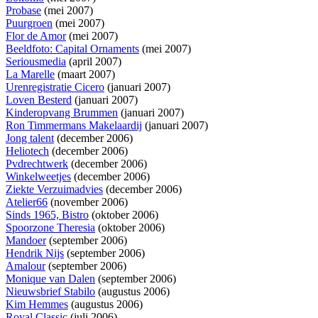
Probase
(mei 2007)
Puurgroen
(mei 2007)
Flor de Amor
(mei 2007)
Beeldfoto: Capital Ornaments
(mei 2007)
Seriousmedia
(april 2007)
La Marelle
(maart 2007)
Urenregistratie Cicero
(januari 2007)
Loven Besterd
(januari 2007)
Kinderopvang Brummen
(januari 2007)
Ron Timmermans Makelaardij
(januari 2007)
Jong talent
(december 2006)
Heliotech
(december 2006)
Pvdrechtwerk
(december 2006)
Winkelweetjes
(december 2006)
Ziekte Verzuimadvies
(december 2006)
Atelier66
(november 2006)
Sinds 1965, Bistro
(oktober 2006)
Spoorzone Theresia
(oktober 2006)
Mandoer
(september 2006)
Hendrik Nijs
(september 2006)
Amalour
(september 2006)
Monique van Dalen
(september 2006)
Nieuwsbrief Stabilo
(augustus 2006)
Kim Hemmes
(augustus 2006)
Royal Classic
(juli 2006)