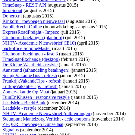
TimeSnap - REST API
(augustus 2015)
InfraScout
(augustus 2015)
Donero.nl
(augustus 2015)
Kinkorn - toevoegen nieuwe taal
(augustus 2015)
FamilieRecht Online
(
in ontwikkeling
- augustus 2015)
ExpressRoadFreight - Impeco
(juli 2015)
Giethoorn boekingen (planbord)
(juli 2015)
NHTV- Academie Nieuwsbrief (IE10)
(april 2015)
backoffice ScriptieMaster
(maart 2015)
Giethoorn boekingen - fase 3
(maart 2015)
TimeSnapExchange (desktop)
(februari 2015)
De Kleine Waarheid - restyle
(januari 2015)
Aanstrand (afhandeling betalingen)
(januari 2015)
SpanjeVakantieTips - refresh
(januari 2015)
FrankrijkVakantieTips - refresh
(januari 2015)
TurkijeVakantieTips - refresh
(januari 2015)
Zomervakantie Op Maat
(januari 2015)
TuinEnKlussen - responsive restyle
(januari 2015)
LeadsMe - BeeldBank
(december 2014)
LeadsMe - restyle
(december 2014)
NHTV- Academie Nieuwsbrief (uitbreidingen)
(november 2014)
Steunpunt Mantelzorg Verlicht - actie coupons
(november 2014)
ZEQER - toevoegen Duitse taal
(september 2014)
Signalus
(september 2014)