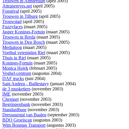
Trouwen in Amsterdam
(april 2005)
Attrapereves.net
(april 2005)
Fonstival
(april 2005)
Trouwen in Tilburg
(april 2005)
Trouwstad
(april 2005)
Fuzzyfaces
(maart 2005)
Jasper Konings-Fortuin
(maart 2005)
Trouwen in Breda
(maart 2005)
Trouwen in Den Bosch
(maart 2005)
Medialoog
(maart 2005)
Voetbal vereniging Riel
(maart 2005)
Thuis in Riel
(maart 2005)
Konings-Fortuin
(maart 2005)
Monica Hajek
(februari 2005)
Veghel-centrum
(augustus 2004)
DAF trucks
(juni 2004)
Sant Andreu - Baillestavy
(januari 2004)
de 3 musketiers
(november 2003)
IME
(november 2003)
Chemnet
(november 2003)
Begrippenbank
(november 2003)
Standardbase
(november 2003)
Dressuurstal van Baalen
(september 2003)
BDO Groeiscan
(augustus 2003)
Wim Bosman Transport
(augustus 2003)