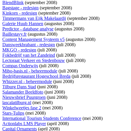
BlendBlink
(september 2008)
Bagstage - redesign
(september 2008)
Kinkorn - redesign
(september 2008)
Timmermans van Eijk Makelaardij
(september 2008)
Galerie Huub Hannen
(augustus 2008)
Predictor - database analyse
(augustus 2008)
Baillestavy.fr
(augustus 2008)
Content Management Systeem v5
(augustus 2008)
Dansweekbrabant - redesign
(juli 2008)
MKGO - redesign
(juli 2008)
Fokbedrijf van het Zandeind
(juli 2008)
Lectoraat Verkeer en Stedenbouw
(juli 2008)
Compas Onderwijs
(juli 2008)
Mibo-basis.nl - beheermodule
(juli 2008)
Bedrijfsrestaurant Hogeschool Breda
(juli 2008)
Whizzer.nl - beheermodule
(juni 2008)
Tilburg Dans Stad
(juni 2008)
Salamander Beeldfoto
(juni 2008)
Nieuwsbrief Puurgroen
(juni 2008)
lascalatilburg.nl
(mei 2008)
Winkelweetjes fase 2
(mei 2008)
Stars-Tulips
(mei 2008)
International Tourism Students Conference
(mei 2008)
Actionlabs LMS Player
(april 2008)
Capital Ornaments
(april 2008)