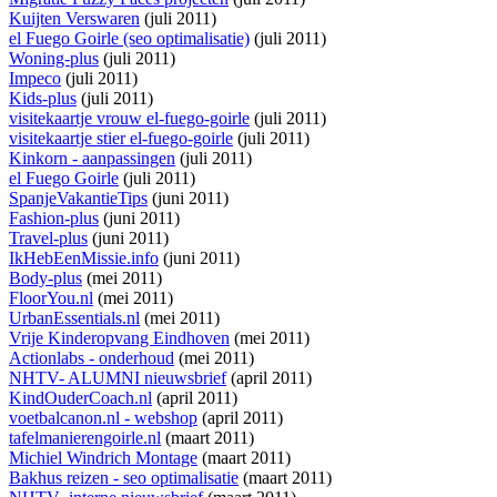
Kuijten Verswaren
(juli 2011)
el Fuego Goirle (seo optimalisatie)
(juli 2011)
Woning-plus
(juli 2011)
Impeco
(juli 2011)
Kids-plus
(juli 2011)
visitekaartje vrouw el-fuego-goirle
(juli 2011)
visitekaartje stier el-fuego-goirle
(juli 2011)
Kinkorn - aanpassingen
(juli 2011)
el Fuego Goirle
(juli 2011)
SpanjeVakantieTips
(juni 2011)
Fashion-plus
(juni 2011)
Travel-plus
(juni 2011)
IkHebEenMissie.info
(juni 2011)
Body-plus
(mei 2011)
FloorYou.nl
(mei 2011)
UrbanEssentials.nl
(mei 2011)
Vrije Kinderopvang Eindhoven
(mei 2011)
Actionlabs - onderhoud
(mei 2011)
NHTV- ALUMNI nieuwsbrief
(april 2011)
KindOuderCoach.nl
(april 2011)
voetbalcanon.nl - webshop
(april 2011)
tafelmanierengoirle.nl
(maart 2011)
Michiel Windrich Montage
(maart 2011)
Bakhus reizen - seo optimalisatie
(maart 2011)