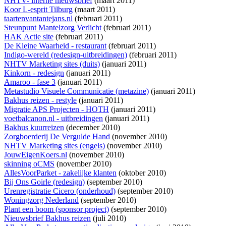
NHTV- interne nieuwsbrief
(maart 2011)
Koor L-esprit Tilburg
(maart 2011)
taartenvantantejans.nl
(februari 2011)
Steunpunt Mantelzorg Verlicht
(februari 2011)
HAK Actie site
(februari 2011)
De Kleine Waarheid - restaurant
(februari 2011)
Indigo-wereld (redesign-uitbreidingen)
(februari 2011)
NHTV Marketing sites (duits)
(januari 2011)
Kinkorn - redesign
(januari 2011)
Amaroo - fase 3
(januari 2011)
Metastudio Visuele Communicatie (metazine)
(januari 2011)
Bakhus reizen - restyle
(januari 2011)
Migratie APS Projecten - HOTH
(januari 2011)
voetbalcanon.nl - uitbreidingen
(januari 2011)
Bakhus kuurreizen
(december 2010)
Zorgboerderij De Vergulde Hand
(november 2010)
NHTV Marketing sites (engels)
(november 2010)
JouwEigenKoers.nl
(november 2010)
skinning oCMS
(november 2010)
AllesVoorParket - zakelijke klanten
(oktober 2010)
Bij Ons Goirle (redesign)
(september 2010)
Urenregistratie Cicero (onderhoud)
(september 2010)
Woningzorg Nederland
(september 2010)
Plant een boom (sponsor project)
(september 2010)
Nieuwsbrief Bakhus reizen
(juli 2010)