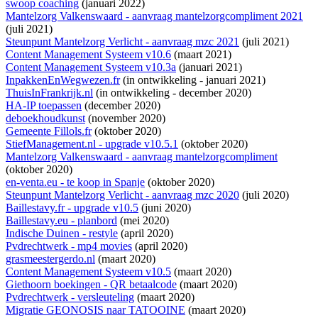
swoop coaching
(januari 2022)
Mantelzorg Valkenswaard - aanvraag mantelzorgcompliment 2021
(juli 2021)
Steunpunt Mantelzorg Verlicht - aanvraag mzc 2021
(juli 2021)
Content Management Systeem v10.6
(maart 2021)
Content Management Systeem v10.3a
(januari 2021)
InpakkenEnWegwezen.fr
(
in ontwikkeling
- januari 2021)
ThuisInFrankrijk.nl
(
in ontwikkeling
- december 2020)
HA-IP toepassen
(december 2020)
deboekhoudkunst
(november 2020)
Gemeente Fillols.fr
(oktober 2020)
StiefManagement.nl - upgrade v10.5.1
(oktober 2020)
Mantelzorg Valkenswaard - aanvraag mantelzorgcompliment
(oktober 2020)
en-venta.eu - te koop in Spanje
(oktober 2020)
Steunpunt Mantelzorg Verlicht - aanvraag mzc 2020
(juli 2020)
Baillestavy.fr - upgrade v10.5
(juni 2020)
Baillestavy.eu - planbord
(mei 2020)
Indische Duinen - restyle
(april 2020)
Pvdrechtwerk - mp4 movies
(april 2020)
grasmeestergerdo.nl
(maart 2020)
Content Management Systeem v10.5
(maart 2020)
Giethoorn boekingen - QR betaalcode
(maart 2020)
Pvdrechtwerk - versleuteling
(maart 2020)
Migratie GEONOSIS naar TATOOINE
(maart 2020)