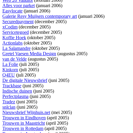
Web 20 Validtor
(februari 2006)
Alles voor parket
(januari 2006)
Easylocate
(januari 2006)
Galerie Resy Muijsers contemporary art
(januari 2006)
Securedpayment
(december 2005)
xCodim
(december 2005)
Servicetegoed
(december 2005)
Koffie Hoek
(oktober 2005)
Actionlabs
(oktober 2005)
La Salamandre
(oktober 2005)
Gretel Vaesen Media Design
(augustus 2005)
van de Velde
(augustus 2005)
La Folie
(juli 2005)
Kinkorn
(juli 2005)
Q4EU
(juli 2005)
De digitale Nieuwsbrief
(juni 2005)
Trackbase
(juni 2005)
Indische duinen
(juni 2005)
Perfectplasma
(juni 2005)
Tradez
(juni 2005)
snlclan
(juni 2005)
Nieuwsbrief Wijnhuis.net
(mei 2005)
Trouwen in Eindhoven
(april 2005)
Trouwen in Maastricht
(april 2005)
Trouwen in Rottedam
(april 2005)