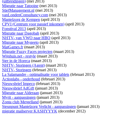
(uitbreidingen)
(mei 2013)
Migratie naar Tatooine
(mei 2013)
StiefManagement.nl
(mei 2013)
vanLondenConsultancy.com
(mei 2013)
Mantelzorg de Kempen
(april 2013)
CPVI (Centrum voor passief inkomen)
(april 2013)
Fonstival 2013
(april 2013)
Migratie naar Dagobah
(april 2013)
NHTV- van VWO naar HBO
(april 2013)
Migratie naar Mygeeto
(april 2013)
MatGames.fr
(maart 2013)
Migratie Fuzzy Faces projecten
(maart 2013)
Wijnhuis.net - restyle
(maart 2013)
Ster in de Horeca
(maart 2013)
NHTV- Storingen (Agent)
(maart 2013)
NHTV- Storingen
(februari 2013)
La Salamandre - optimalisatie voor tablets
(februari 2013)
Actionlabs - onderhoud
(februari 2013)
Nieuwsbrief Impeco
(februari 2013)
Nieuwsbrief AdGift
(januari 2013)
Migratie naar Alderaan
(januari 2013)
Myrit - aanpassingen
(januari 2013)
Zonta club Mergelland
(januari 2013)
Steunpunt Mantelzorg Verlicht - aanpassingen
(januari 2013)
migratie mailserver KASHYYYK
(december 2012)