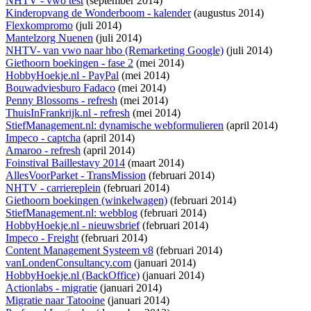
NHTV - vwo test
(september 2014)
Kinderopvang de Wonderboom - kalender
(augustus 2014)
Flexkompromo
(juli 2014)
Mantelzorg Nuenen
(juli 2014)
NHTV- van vwo naar hbo (Remarketing Google)
(juli 2014)
Giethoorn boekingen - fase 2
(mei 2014)
HobbyHoekje.nl - PayPal
(mei 2014)
Bouwadviesburo Fadaco
(mei 2014)
Penny Blossoms - refresh
(mei 2014)
ThuisInFrankrijk.nl - refresh
(mei 2014)
StiefManagement.nl: dynamische webformulieren
(april 2014)
Impeco - captcha
(april 2014)
Amaroo - refresh
(april 2014)
Foinstival Baillestavy 2014
(maart 2014)
AllesVoorParket - TransMission
(februari 2014)
NHTV - carriereplein
(februari 2014)
Giethoorn boekingen (winkelwagen)
(februari 2014)
StiefManagement.nl: webblog
(februari 2014)
HobbyHoekje.nl - nieuwsbrief
(februari 2014)
Impeco - Freight
(februari 2014)
Content Management Systeem v8
(februari 2014)
vanLondenConsultancy.com
(januari 2014)
HobbyHoekje.nl (BackOffice)
(januari 2014)
Actionlabs - migratie
(januari 2014)
Migratie naar Tatooine
(januari 2014)