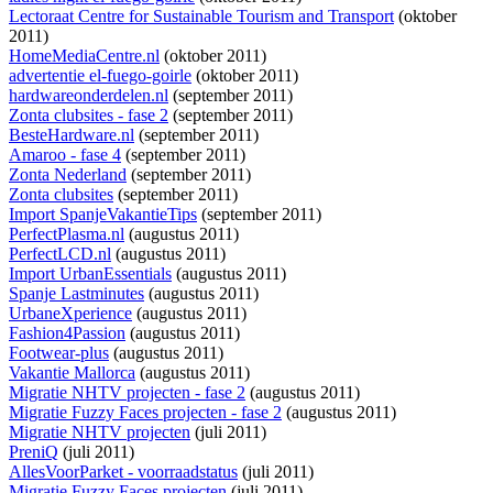
Lectoraat Centre for Sustainable Tourism and Transport
(oktober
2011)
HomeMediaCentre.nl
(oktober 2011)
advertentie el-fuego-goirle
(oktober 2011)
hardwareonderdelen.nl
(september 2011)
Zonta clubsites - fase 2
(september 2011)
BesteHardware.nl
(september 2011)
Amaroo - fase 4
(september 2011)
Zonta Nederland
(september 2011)
Zonta clubsites
(september 2011)
Import SpanjeVakantieTips
(september 2011)
PerfectPlasma.nl
(augustus 2011)
PerfectLCD.nl
(augustus 2011)
Import UrbanEssentials
(augustus 2011)
Spanje Lastminutes
(augustus 2011)
UrbaneXperience
(augustus 2011)
Fashion4Passion
(augustus 2011)
Footwear-plus
(augustus 2011)
Vakantie Mallorca
(augustus 2011)
Migratie NHTV projecten - fase 2
(augustus 2011)
Migratie Fuzzy Faces projecten - fase 2
(augustus 2011)
Migratie NHTV projecten
(juli 2011)
PreniQ
(juli 2011)
AllesVoorParket - voorraadstatus
(juli 2011)
Migratie Fuzzy Faces projecten
(juli 2011)