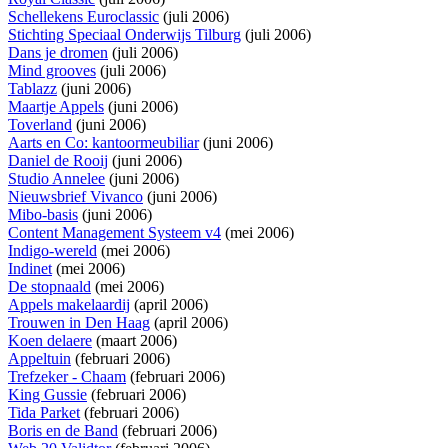
Schellekens Euroclassic
(juli 2006)
Stichting Speciaal Onderwijs Tilburg
(juli 2006)
Dans je dromen
(juli 2006)
Mind grooves
(juli 2006)
Tablazz
(juni 2006)
Maartje Appels
(juni 2006)
Toverland
(juni 2006)
Aarts en Co: kantoormeubiliar
(juni 2006)
Daniel de Rooij
(juni 2006)
Studio Annelee
(juni 2006)
Nieuwsbrief Vivanco
(juni 2006)
Mibo-basis
(juni 2006)
Content Management Systeem v4
(mei 2006)
Indigo-wereld
(mei 2006)
Indinet
(mei 2006)
De stopnaald
(mei 2006)
Appels makelaardij
(april 2006)
Trouwen in Den Haag
(april 2006)
Koen delaere
(maart 2006)
Appeltuin
(februari 2006)
Trefzeker - Chaam
(februari 2006)
King Gussie
(februari 2006)
Tida Parket
(februari 2006)
Boris en de Band
(februari 2006)