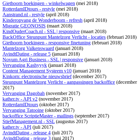
Giethoorn boekingen - winkelwagen
(mei 2018)
RotterdamIDtours - restyle
(mei 2018)
Aanstrand.nl - restyle
(april 2018)
Kinderopvang de Wonderboom - refresh
(april 2018)
Migratie GEONOSIS
(maart 2018)
KindOuderCoach.nl - SSL | responsive
(maart 2018)
BackOffice Steunpunt Mantelzorg Verlicht - locaties
(februari 2018)
Giethoorn boekingen - responsive finetuning
(februari 2018)
Mantelzorg Valkenswaard
(januari 2018)
AvindtDating - release 5
(januari 2018)
Novum Agri Business - SSL | responsive
(januari 2018)
Vervanging Kashyyyk
(januari 2018)
Content Management Systeem v10
(januari 2018)
Kinkorn: electronische nieuwsbrief
(december 2017)
Steunpunt Mantelzorg Verlicht - aanpassingen backoffice
(december
2017)
Vervanging Dagobah
(november 2017)
kather.tv - API v2
(november 2017)
RotterdamIDtours
(oktober 2017)
Vervanging Tatooine
(oktober 2017)
backoffice ScriptieMaster - mailings
(september 2017)
StiefManagement.nl - SSL
(augustus 2017)
kather.tv - API
(juli 2017)
AvindtDating - release 4
(juli 2017)
AvindtDating - release 3
(juni 2017)