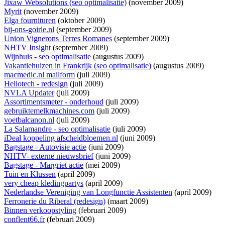
Jixaw Websolutions (seo optimalisatie)
(november 2009)
Myrit
(november 2009)
Elga fournituren
(oktober 2009)
bij-ons-goirle.nl
(september 2009)
Union Vignerons Terres Romanes
(september 2009)
NHTV Insight
(september 2009)
Wijnhuis - seo optimalisatie
(augustus 2009)
Vakantiehuizen in Frankrijk (seo optimalisatie)
(augustus 2009)
macmedic.nl mailform
(juli 2009)
Heliotech - redesign
(juli 2009)
NVLA Updater
(juli 2009)
Assortimentsmeter - onderhoud
(juli 2009)
gebruiktemelkmachines.com
(juli 2009)
voetbalcanon.nl
(juli 2009)
La Salamandre - seo optimalisatie
(juli 2009)
iDeal koppeling afscheidbloemen.nl
(juni 2009)
Bagstage - Autovisie actie
(juni 2009)
NHTV- externe nieuwsbrief
(juni 2009)
Bagstage - Margriet actie
(mei 2009)
Tuin en Klussen
(april 2009)
very cheap kledingpartys
(april 2009)
Nederlandse Vereniging van Longfunctie Assistenten
(april 2009)
Ferronerie du Riberal (redesign)
(maart 2009)
Binnen verkoopstyling
(februari 2009)
conflent66.fr
(februari 2009)