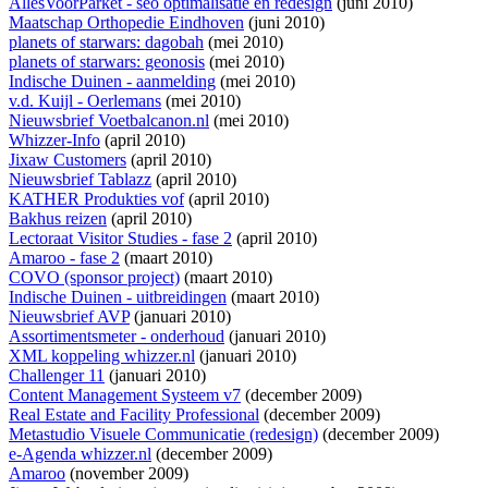
AllesVoorParket - seo optimalisatie en redesign
(juni 2010)
Maatschap Orthopedie Eindhoven
(juni 2010)
planets of starwars: dagobah
(mei 2010)
planets of starwars: geonosis
(mei 2010)
Indische Duinen - aanmelding
(mei 2010)
v.d. Kuijl - Oerlemans
(mei 2010)
Nieuwsbrief Voetbalcanon.nl
(mei 2010)
Whizzer-Info
(april 2010)
Jixaw Customers
(april 2010)
Nieuwsbrief Tablazz
(april 2010)
KATHER Produkties vof
(april 2010)
Bakhus reizen
(april 2010)
Lectoraat Visitor Studies - fase 2
(april 2010)
Amaroo - fase 2
(maart 2010)
COVO (sponsor project)
(maart 2010)
Indische Duinen - uitbreidingen
(maart 2010)
Nieuwsbrief AVP
(januari 2010)
Assortimentsmeter - onderhoud
(januari 2010)
XML koppeling whizzer.nl
(januari 2010)
Challenger 11
(januari 2010)
Content Management Systeem v7
(december 2009)
Real Estate and Facility Professional
(december 2009)
Metastudio Visuele Communicatie (redesign)
(december 2009)
e-Agenda whizzer.nl
(december 2009)
Amaroo
(november 2009)