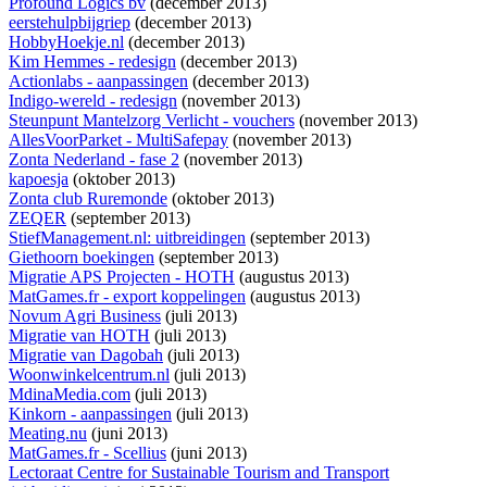
Profound Logics bv
(december 2013)
eerstehulpbijgriep
(december 2013)
HobbyHoekje.nl
(december 2013)
Kim Hemmes - redesign
(december 2013)
Actionlabs - aanpassingen
(december 2013)
Indigo-wereld - redesign
(november 2013)
Steunpunt Mantelzorg Verlicht - vouchers
(november 2013)
AllesVoorParket - MultiSafepay
(november 2013)
Zonta Nederland - fase 2
(november 2013)
kapoesja
(oktober 2013)
Zonta club Ruremonde
(oktober 2013)
ZEQER
(september 2013)
StiefManagement.nl: uitbreidingen
(september 2013)
Giethoorn boekingen
(september 2013)
Migratie APS Projecten - HOTH
(augustus 2013)
MatGames.fr - export koppelingen
(augustus 2013)
Novum Agri Business
(juli 2013)
Migratie van HOTH
(juli 2013)
Migratie van Dagobah
(juli 2013)
Woonwinkelcentrum.nl
(juli 2013)
MdinaMedia.com
(juli 2013)
Kinkorn - aanpassingen
(juli 2013)
Meating.nu
(juni 2013)
MatGames.fr - Scellius
(juni 2013)
Lectoraat Centre for Sustainable Tourism and Transport