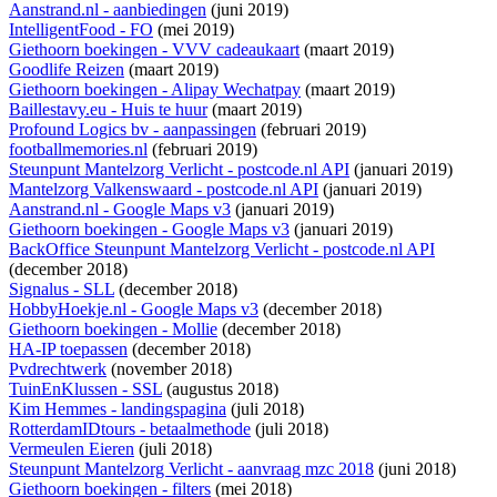
Aanstrand.nl - aanbiedingen
(juni 2019)
IntelligentFood - FO
(mei 2019)
Giethoorn boekingen - VVV cadeaukaart
(maart 2019)
Goodlife Reizen
(maart 2019)
Giethoorn boekingen - Alipay Wechatpay
(maart 2019)
Baillestavy.eu - Huis te huur
(maart 2019)
Profound Logics bv - aanpassingen
(februari 2019)
footballmemories.nl
(februari 2019)
Steunpunt Mantelzorg Verlicht - postcode.nl API
(januari 2019)
Mantelzorg Valkenswaard - postcode.nl API
(januari 2019)
Aanstrand.nl - Google Maps v3
(januari 2019)
Giethoorn boekingen - Google Maps v3
(januari 2019)
BackOffice Steunpunt Mantelzorg Verlicht - postcode.nl API
(december 2018)
Signalus - SLL
(december 2018)
HobbyHoekje.nl - Google Maps v3
(december 2018)
Giethoorn boekingen - Mollie
(december 2018)
HA-IP toepassen
(december 2018)
Pvdrechtwerk
(november 2018)
TuinEnKlussen - SSL
(augustus 2018)
Kim Hemmes - landingspagina
(juli 2018)
RotterdamIDtours - betaalmethode
(juli 2018)
Vermeulen Eieren
(juli 2018)
Steunpunt Mantelzorg Verlicht - aanvraag mzc 2018
(juni 2018)
Giethoorn boekingen - filters
(mei 2018)