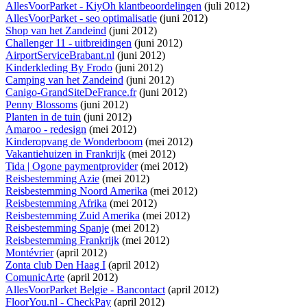
AllesVoorParket - KiyOh klantbeoordelingen
(juli 2012)
AllesVoorParket - seo optimalisatie
(juni 2012)
Shop van het Zandeind
(juni 2012)
Challenger 11 - uitbreidingen
(juni 2012)
AirportServiceBrabant.nl
(juni 2012)
Kinderkleding By Frodo
(juni 2012)
Camping van het Zandeind
(juni 2012)
Canigo-GrandSiteDeFrance.fr
(juni 2012)
Penny Blossoms
(juni 2012)
Planten in de tuin
(juni 2012)
Amaroo - redesign
(mei 2012)
Kinderopvang de Wonderboom
(mei 2012)
Vakantiehuizen in Frankrijk
(mei 2012)
Tida | Ogone paymentprovider
(mei 2012)
Reisbestemming Azie
(mei 2012)
Reisbestemming Noord Amerika
(mei 2012)
Reisbestemming Afrika
(mei 2012)
Reisbestemming Zuid Amerika
(mei 2012)
Reisbestemming Spanje
(mei 2012)
Reisbestemming Frankrijk
(mei 2012)
Montévrier
(april 2012)
Zonta club Den Haag I
(april 2012)
ComunicArte
(april 2012)
AllesVoorParket Belgie - Bancontact
(april 2012)
FloorYou.nl - CheckPay
(april 2012)