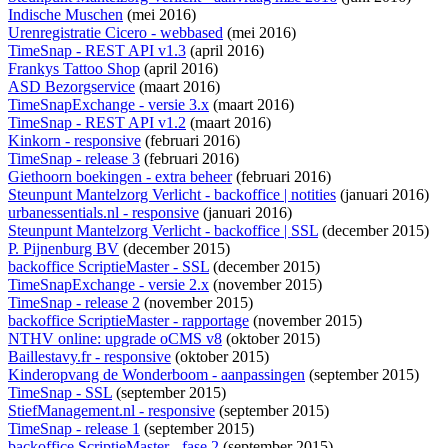
Indische Muschen
(mei 2016)
Urenregistratie Cicero - webbased
(mei 2016)
TimeSnap - REST API v1.3
(april 2016)
Frankys Tattoo Shop
(april 2016)
ASD Bezorgservice
(maart 2016)
TimeSnapExchange - versie 3.x
(maart 2016)
TimeSnap - REST API v1.2
(maart 2016)
Kinkorn - responsive
(februari 2016)
TimeSnap - release 3
(februari 2016)
Giethoorn boekingen - extra beheer
(februari 2016)
Steunpunt Mantelzorg Verlicht - backoffice | notities
(januari 2016)
urbanessentials.nl - responsive
(januari 2016)
Steunpunt Mantelzorg Verlicht - backoffice | SSL
(december 2015)
P. Pijnenburg BV
(december 2015)
backoffice ScriptieMaster - SSL
(december 2015)
TimeSnapExchange - versie 2.x
(november 2015)
TimeSnap - release 2
(november 2015)
backoffice ScriptieMaster - rapportage
(november 2015)
NTHV online: upgrade oCMS v8
(oktober 2015)
Baillestavy.fr - responsive
(oktober 2015)
Kinderopvang de Wonderboom - aanpassingen
(september 2015)
TimeSnap - SSL
(september 2015)
StiefManagement.nl - responsive
(september 2015)
TimeSnap - release 1
(september 2015)
backoffice ScriptieMaster - fase 2
(september 2015)