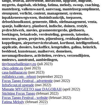
tango,
festival,
advertentie,
infrascout,
upgrade,
migratie,
mygeeto,
dagobah,
stichting,
fatima,
melody,
swoop,
coaching,
mantelzorg,
valkenswaard,
aanvraag,
mantelzorgcompliment,
steunpunt,
verlicht,
content,
management,
systeem,
inpakkenenwegwezen,
thuisinfrankrijk,
toepassen,
deboekhoudkunst,
gemeente,
fillols,
stiefmanagement,
venta,
spanje,
baillestavy,
planbord,
indische,
duinen,
restyle,
pvdrechtwerk,
movies,
grasmeestergerdo,
giethoorn,
boekingen,
betaalcode,
versleuteling,
geonosis,
tatooine,
nouwens,
groen,
projecten,
pijnenburg,
residualproducts,
koppelingen,
airportservicebrabant,
korthout,
intelligentfood,
applicatie,
dossiers,
backoffice,
kengetallen,
galina,
heinrich,
beeldend,
kunstenaar,
mailserver,
domeinen,
novumagribusiness,
activiteiten,
reviews,
verzendlijsten,
mnieuws,
aanstrand,
aanbiedingen,
tinyhousebaillestavy.eu
(juli 2023)
chez-odette.eu
(juni 2023)
casa-balthazar.eu
(juni 2023)
rsdfabrics.com - reboot
(september 2022)
Focus Tango Festival - advertentie
(mei 2022)
InfraScout.nl upgrade
(mei 2022)
Migratie MYGEETO naar DAGOBAH
(april 2022)
Stichting Focus Tango
(februari 2022)
Focus Tango Festival - website
(februari 2022)
Fatima Melody
(februari 2022)