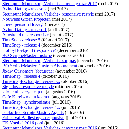
Steunpunt Mantelzorg Verlicht - aanvraag mzc 2017
(mei 2017)
AvindtDating - release 2
(mei 2017)
Steunpunt Mantelzorg Verlicht - responsive restyle
(mei 2017)
Nouwens Groen Projecten
(mei 2017)
Dierenpension Boszigt
(mei 2017)
AvindtDating - release 1
(april 2017)
Aanstrand.nl - responsive
(maart 2017)
TimeSnap - release 5
(februari 2017)
TimeSnap - release 4
(december 2016)
HobbyHoekje.nl (responsive)
(december 2016)
BO ScriptieMaster: historie
(december 2016)
Steunpunt Mantelzorg Verlicht - zorgpas
(december 2016)
BO ScriptieMaster: Custom Abonnement
(november 2016)
Jixaw Customers (facturatie)
(november 2016)
TimeSnap - release 4
(oktober 2016)
TimeSnapExchange - versie 5.x
(oktober 2016)
Signalus - responsive restyle
(oktober 2016)
lafolie.nl | verycheap.nl
(augustus 2016)
Cafe Karel - menu kaarten
(augustus 2016)
TimeSnap - synchronisatie
(juli 2016)
TimeSnapExchange - versie 4.x
(juli 2016)
backoffice ScriptieMaster: Agents
(juli 2016)
Foinstival Baillestavy - responsive
(juni 2016)
EK Voetbal 2016 pool
(juni 2016)
Steunpunt Mantelzorg Verlicht - aanvraag mzc 2016
(juni 2016)