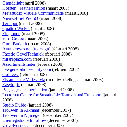
Grandelight
(april 2008)
Horsten - leatherfashion
(maart 2008)
Metastudio Visuele Communicatie
(maart 2008)
Nieuwsbrief PreniQ
(maart 2008)
Terrapur
(maart 2008)
Quattro Wicker
(maart 2008)
Elegrande
(maart 2008)
Viba Colora
(maart 2008)
Guru Buddah
(maart 2008)
Attrapereves.net (redesign)
(februari 2008)
Facedo GevelTechniek
(februari 2008)
mifareplaza.com
(februari 2008)
Assortimentsmeter
(februari 2008)
newgenerationsecurity.com
(februari 2008)
GoInvest
(februari 2008)
Els amics de Vallestavia
(
in ontwikkeling
- januari 2008)
Easylogic
(januari 2008)
Bagstage - leatherfashion
(januari 2008)
Lectoraat Centre for Sustainable Tourism and Transport
(januari
2008)
Studio Dubio
(januari 2008)
Trouwen in Alkmaar
(december 2007)
Trouwen in Nijmegen
(december 2007)
Urenregistratie Innoflow
(december 2007)
gp-volvospecials
(december 2007)