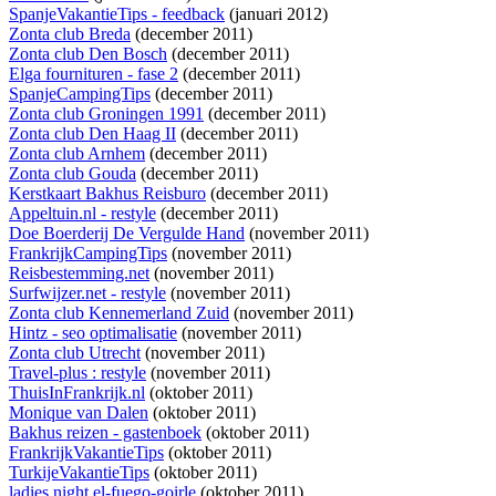
SpanjeVakantieTips - feedback
(januari 2012)
Zonta club Breda
(december 2011)
Zonta club Den Bosch
(december 2011)
Elga fournituren - fase 2
(december 2011)
SpanjeCampingTips
(december 2011)
Zonta club Groningen 1991
(december 2011)
Zonta club Den Haag II
(december 2011)
Zonta club Arnhem
(december 2011)
Zonta club Gouda
(december 2011)
Kerstkaart Bakhus Reisburo
(december 2011)
Appeltuin.nl - restyle
(december 2011)
Doe Boerderij De Vergulde Hand
(november 2011)
FrankrijkCampingTips
(november 2011)
Reisbestemming.net
(november 2011)
Surfwijzer.net - restyle
(november 2011)
Zonta club Kennemerland Zuid
(november 2011)
Hintz - seo optimalisatie
(november 2011)
Zonta club Utrecht
(november 2011)
Travel-plus : restyle
(november 2011)
ThuisInFrankrijk.nl
(oktober 2011)
Monique van Dalen
(oktober 2011)
Bakhus reizen - gastenboek
(oktober 2011)
FrankrijkVakantieTips
(oktober 2011)
TurkijeVakantieTips
(oktober 2011)
ladies night el-fuego-goirle
(oktober 2011)