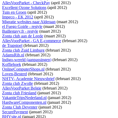
AllesVoorParket - CheckPay
(april 2012)
Excellent Ozone Solutions
(april 2012)
Tuin en Groen
(april 2012)
Impeco - EK 2012
(april 2012)
Migratie websites naar Alderaan
(maart 2012)
el Fuego Goirle - restyle
(maart 2012)
Baillestavy.fr - restyle
(maart 2012)
Zonta club aan de Leede
(maart 2012)
AllesVoorParket - GA E-commerce
(februari 2012)
de Trapstoel
(februari 2012)
Zonta club Zuid Limburg
(februari 2012)
AdamsRib.nl
(februari 2012)
Indigo-wereld (aanpassingen)
(februari 2012)
Koffiehoek
(februari 2012)
OnlineComputerShops.nl
(februari 2012)
Loven-Besterd
(februari 2012)
NHTV- Academie Nieuwsbrief
(februari 2012)
Zonta club Zwolle
(februari 2012)
AllesVoorParket Belgie
(februari 2012)
Zonta club Friesland
(januari 2012)
VakantieTripsNederland.nl
(januari 2012)
HardwareComponenten.nl
(januari 2012)
Zonta Club Deventer
(januari 2012)
SecurePayment
(januari 2012)
BHVsite.nl
(januari 2012)