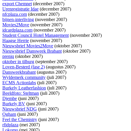
export Chemnet
(december 2007)
Urenregistratie Idae
(december 2007)
nfcplaza.com
(december 2007)
bijnen-interliving
(november 2007)
Movies2Move
(november 2007)
idcardplaza.com
(november 2007)
Student Council Hotel Management
(november 2007)
Haagse Herrie
(november 2007)
Nieuwsbrief Movies2Move
(oktober 2007)
Nieuwsbrief Dansweek Brabant
(oktober 2007)
preniq
(oktober 2007)
oktober in tilburg
(september 2007)
Loven-Besterd (fase 2)
(augustus 2007)
Dansweekbrabant
(augustus 2007)
Wyldemerk community
(juli 2007)
ECMS Actionlabs
(juli 2007)
Burkely Leatherfashion
(juli 2007)
Beeldfoto: Steltman
(juli 2007)
Djembe
(juni 2007)
Burkely BV
(juni 2007)
Nieuwsbrief NDG
(juni 2007)
Ogham
(juni 2007)
Feel the Chemistry
(juni 2007)
rfidplaza
(mei 2007)
Lokomo
(mei 2007)