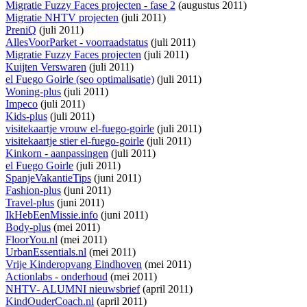
Migratie Fuzzy Faces projecten - fase 2
(augustus 2011)
Migratie NHTV projecten
(juli 2011)
PreniQ
(juli 2011)
AllesVoorParket - voorraadstatus
(juli 2011)
Migratie Fuzzy Faces projecten
(juli 2011)
Kuijten Verswaren
(juli 2011)
el Fuego Goirle (seo optimalisatie)
(juli 2011)
Woning-plus
(juli 2011)
Impeco
(juli 2011)
Kids-plus
(juli 2011)
visitekaartje vrouw el-fuego-goirle
(juli 2011)
visitekaartje stier el-fuego-goirle
(juli 2011)
Kinkorn - aanpassingen
(juli 2011)
el Fuego Goirle
(juli 2011)
SpanjeVakantieTips
(juni 2011)
Fashion-plus
(juni 2011)
Travel-plus
(juni 2011)
IkHebEenMissie.info
(juni 2011)
Body-plus
(mei 2011)
FloorYou.nl
(mei 2011)
UrbanEssentials.nl
(mei 2011)
Vrije Kinderopvang Eindhoven
(mei 2011)
Actionlabs - onderhoud
(mei 2011)
NHTV- ALUMNI nieuwsbrief
(april 2011)
KindOuderCoach.nl
(april 2011)