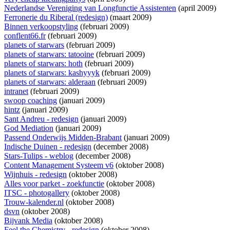
Nederlandse Vereniging van Longfunctie Assistenten
(april 2009)
Ferronerie du Riberal (redesign)
(maart 2009)
Binnen verkoopstyling
(februari 2009)
conflent66.fr
(februari 2009)
planets of starwars
(februari 2009)
planets of starwars: tatooine
(februari 2009)
planets of starwars: hoth
(februari 2009)
planets of starwars: kashyyyk
(februari 2009)
planets of starwars: alderaan
(februari 2009)
intranet
(februari 2009)
swoop coaching
(januari 2009)
hintz
(januari 2009)
Sant Andreu - redesign
(januari 2009)
God Mediation
(januari 2009)
Passend Onderwijs Midden-Brabant
(januari 2009)
Indische Duinen - redesign
(december 2008)
Stars-Tulips - weblog
(december 2008)
Content Management Systeem v6
(oktober 2008)
Wijnhuis - redesign
(oktober 2008)
Alles voor parket - zoekfunctie
(oktober 2008)
ITSC - photogallery
(oktober 2008)
Trouw-kalender.nl
(oktober 2008)
dsvn
(oktober 2008)
Bijvank Media
(oktober 2008)
Feel the Chemistry - redesign
(oktober 2008)