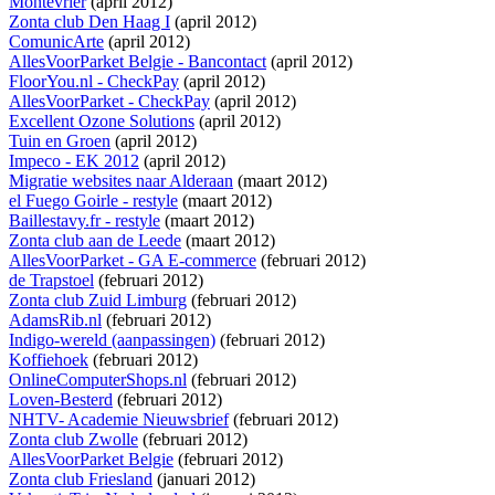
Montévrier
(april 2012)
Zonta club Den Haag I
(april 2012)
ComunicArte
(april 2012)
AllesVoorParket Belgie - Bancontact
(april 2012)
FloorYou.nl - CheckPay
(april 2012)
AllesVoorParket - CheckPay
(april 2012)
Excellent Ozone Solutions
(april 2012)
Tuin en Groen
(april 2012)
Impeco - EK 2012
(april 2012)
Migratie websites naar Alderaan
(maart 2012)
el Fuego Goirle - restyle
(maart 2012)
Baillestavy.fr - restyle
(maart 2012)
Zonta club aan de Leede
(maart 2012)
AllesVoorParket - GA E-commerce
(februari 2012)
de Trapstoel
(februari 2012)
Zonta club Zuid Limburg
(februari 2012)
AdamsRib.nl
(februari 2012)
Indigo-wereld (aanpassingen)
(februari 2012)
Koffiehoek
(februari 2012)
OnlineComputerShops.nl
(februari 2012)
Loven-Besterd
(februari 2012)
NHTV- Academie Nieuwsbrief
(februari 2012)
Zonta club Zwolle
(februari 2012)
AllesVoorParket Belgie
(februari 2012)
Zonta club Friesland
(januari 2012)