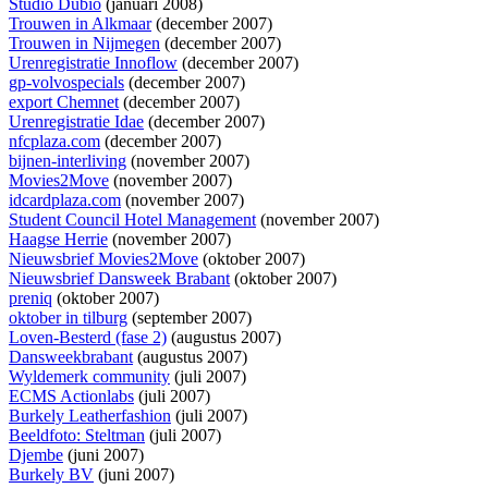
Studio Dubio
(januari 2008)
Trouwen in Alkmaar
(december 2007)
Trouwen in Nijmegen
(december 2007)
Urenregistratie Innoflow
(december 2007)
gp-volvospecials
(december 2007)
export Chemnet
(december 2007)
Urenregistratie Idae
(december 2007)
nfcplaza.com
(december 2007)
bijnen-interliving
(november 2007)
Movies2Move
(november 2007)
idcardplaza.com
(november 2007)
Student Council Hotel Management
(november 2007)
Haagse Herrie
(november 2007)
Nieuwsbrief Movies2Move
(oktober 2007)
Nieuwsbrief Dansweek Brabant
(oktober 2007)
preniq
(oktober 2007)
oktober in tilburg
(september 2007)
Loven-Besterd (fase 2)
(augustus 2007)
Dansweekbrabant
(augustus 2007)
Wyldemerk community
(juli 2007)
ECMS Actionlabs
(juli 2007)
Burkely Leatherfashion
(juli 2007)
Beeldfoto: Steltman
(juli 2007)
Djembe
(juni 2007)
Burkely BV
(juni 2007)