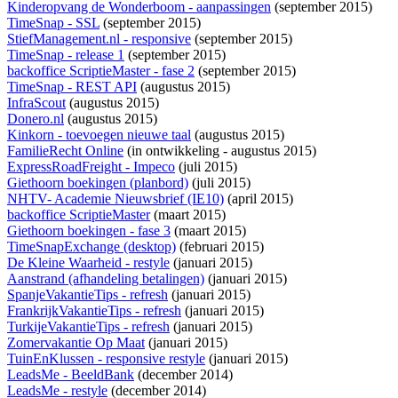
Kinderopvang de Wonderboom - aanpassingen
(september 2015)
TimeSnap - SSL
(september 2015)
StiefManagement.nl - responsive
(september 2015)
TimeSnap - release 1
(september 2015)
backoffice ScriptieMaster - fase 2
(september 2015)
TimeSnap - REST API
(augustus 2015)
InfraScout
(augustus 2015)
Donero.nl
(augustus 2015)
Kinkorn - toevoegen nieuwe taal
(augustus 2015)
FamilieRecht Online
(
in ontwikkeling
- augustus 2015)
ExpressRoadFreight - Impeco
(juli 2015)
Giethoorn boekingen (planbord)
(juli 2015)
NHTV- Academie Nieuwsbrief (IE10)
(april 2015)
backoffice ScriptieMaster
(maart 2015)
Giethoorn boekingen - fase 3
(maart 2015)
TimeSnapExchange (desktop)
(februari 2015)
De Kleine Waarheid - restyle
(januari 2015)
Aanstrand (afhandeling betalingen)
(januari 2015)
SpanjeVakantieTips - refresh
(januari 2015)
FrankrijkVakantieTips - refresh
(januari 2015)
TurkijeVakantieTips - refresh
(januari 2015)
Zomervakantie Op Maat
(januari 2015)
TuinEnKlussen - responsive restyle
(januari 2015)
LeadsMe - BeeldBank
(december 2014)
LeadsMe - restyle
(december 2014)