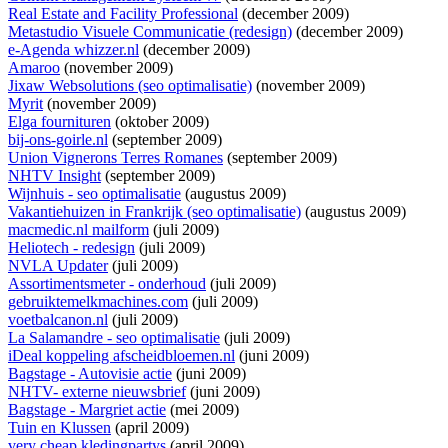
Real Estate and Facility Professional
(december 2009)
Metastudio Visuele Communicatie (redesign)
(december 2009)
e-Agenda whizzer.nl
(december 2009)
Amaroo
(november 2009)
Jixaw Websolutions (seo optimalisatie)
(november 2009)
Myrit
(november 2009)
Elga fournituren
(oktober 2009)
bij-ons-goirle.nl
(september 2009)
Union Vignerons Terres Romanes
(september 2009)
NHTV Insight
(september 2009)
Wijnhuis - seo optimalisatie
(augustus 2009)
Vakantiehuizen in Frankrijk (seo optimalisatie)
(augustus 2009)
macmedic.nl mailform
(juli 2009)
Heliotech - redesign
(juli 2009)
NVLA Updater
(juli 2009)
Assortimentsmeter - onderhoud
(juli 2009)
gebruiktemelkmachines.com
(juli 2009)
voetbalcanon.nl
(juli 2009)
La Salamandre - seo optimalisatie
(juli 2009)
iDeal koppeling afscheidbloemen.nl
(juni 2009)
Bagstage - Autovisie actie
(juni 2009)
NHTV- externe nieuwsbrief
(juni 2009)
Bagstage - Margriet actie
(mei 2009)
Tuin en Klussen
(april 2009)
very cheap kledingpartys
(april 2009)