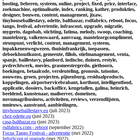
hosting,
beheren,
systeem,
online,
project,
fixed,
price,
interface,
zoekmachine,
optimalisatie,
index,
ranking,
kather,
produkties,
designer,
bouwen,
content,
management,
jixaw,
tinyhousebaillestavy,
odette,
balthazar,
rsdfabrics,
reboot,
focus,
tango,
festival,
advertentie,
infrascout,
upgrade,
migratie,
mygeeto,
dagobah,
stichting,
fatima,
melody,
swoop,
coaching,
mantelzorg,
valkenswaard,
aanvraag,
mantelzorgcompliment,
steunpunt,
verlicht,
content,
management,
systeem,
inpakkenenwegwezen,
thuisinfrankrijk,
toepassen,
deboekhoudkunst,
gemeente,
fillols,
stiefmanagement,
venta,
spanje,
baillestavy,
planbord,
indische,
duinen,
restyle,
pvdrechtwerk,
movies,
grasmeestergerdo,
giethoorn,
boekingen,
betaalcode,
versleuteling,
geonosis,
tatooine,
nouwens,
groen,
projecten,
pijnenburg,
residualproducts,
koppelingen,
airportservicebrabant,
korthout,
intelligentfood,
applicatie,
dossiers,
backoffice,
kengetallen,
galina,
heinrich,
beeldend,
kunstenaar,
mailserver,
domeinen,
novumagribusiness,
activiteiten,
reviews,
verzendlijsten,
mnieuws,
aanstrand,
aanbiedingen,
tinyhousebaillestavy.eu
(juli 2023)
chez-odette.eu
(juni 2023)
casa-balthazar.eu
(juni 2023)
rsdfabrics.com - reboot
(september 2022)
Focus Tango Festival - advertentie
(mei 2022)
InfraScout.nl upgrade
(mei 2022)