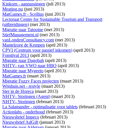
Kinkorn - aanpassingen
(juli 2013)
Meating.nu
(juni 2013)
MatGames.fr - Scellius
(juni 2013)
Lectoraat Centre for Sustainable Tourism and Transport
(uitbreidingen)
(mei 2013)
Migratie naar Tatooine
(mei 2013)
StiefManagement.nl
(mei 2013)
vanLondenConsultancy.com
(mei 2013)
Mantelzorg de Kempen
(april 2013)
CPVI (Centrum voor passief inkomen)
(april 2013)
Fonstival 2013
(april 2013)
Migratie naar Dagobah
(april 2013)
NHTV- van VWO naar HBO
(april 2013)
Migratie naar Mygeeto
(april 2013)
MatGames.fr
(maart 2013)
Migratie Fuzzy Faces projecten
(maart 2013)
Wijnhuis.net - restyle
(maart 2013)
Ster in de Horeca
(maart 2013)
NHTV- Storingen (Agent)
(maart 2013)
NHTV- Storingen
(februari 2013)
La Salamandre - optimalisatie voor tablets
(februari 2013)
Actionlabs - onderhoud
(februari 2013)
Nieuwsbrief Impeco
(februari 2013)
Nieuwsbrief AdGift
(januari 2013)
Migratie naar Alderaan
(januari 2013)