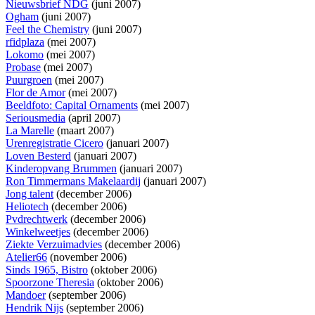
Nieuwsbrief NDG
(juni 2007)
Ogham
(juni 2007)
Feel the Chemistry
(juni 2007)
rfidplaza
(mei 2007)
Lokomo
(mei 2007)
Probase
(mei 2007)
Puurgroen
(mei 2007)
Flor de Amor
(mei 2007)
Beeldfoto: Capital Ornaments
(mei 2007)
Seriousmedia
(april 2007)
La Marelle
(maart 2007)
Urenregistratie Cicero
(januari 2007)
Loven Besterd
(januari 2007)
Kinderopvang Brummen
(januari 2007)
Ron Timmermans Makelaardij
(januari 2007)
Jong talent
(december 2006)
Heliotech
(december 2006)
Pvdrechtwerk
(december 2006)
Winkelweetjes
(december 2006)
Ziekte Verzuimadvies
(december 2006)
Atelier66
(november 2006)
Sinds 1965, Bistro
(oktober 2006)
Spoorzone Theresia
(oktober 2006)
Mandoer
(september 2006)
Hendrik Nijs
(september 2006)