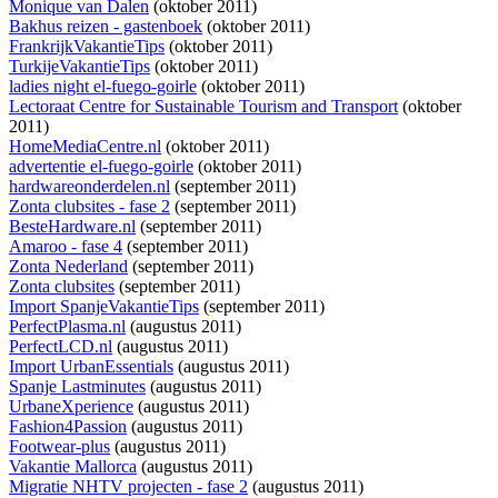
Monique van Dalen
(oktober 2011)
Bakhus reizen - gastenboek
(oktober 2011)
FrankrijkVakantieTips
(oktober 2011)
TurkijeVakantieTips
(oktober 2011)
ladies night el-fuego-goirle
(oktober 2011)
Lectoraat Centre for Sustainable Tourism and Transport
(oktober
2011)
HomeMediaCentre.nl
(oktober 2011)
advertentie el-fuego-goirle
(oktober 2011)
hardwareonderdelen.nl
(september 2011)
Zonta clubsites - fase 2
(september 2011)
BesteHardware.nl
(september 2011)
Amaroo - fase 4
(september 2011)
Zonta Nederland
(september 2011)
Zonta clubsites
(september 2011)
Import SpanjeVakantieTips
(september 2011)
PerfectPlasma.nl
(augustus 2011)
PerfectLCD.nl
(augustus 2011)
Import UrbanEssentials
(augustus 2011)
Spanje Lastminutes
(augustus 2011)
UrbaneXperience
(augustus 2011)
Fashion4Passion
(augustus 2011)
Footwear-plus
(augustus 2011)
Vakantie Mallorca
(augustus 2011)
Migratie NHTV projecten - fase 2
(augustus 2011)