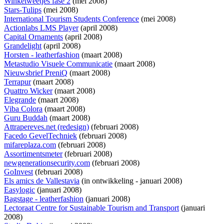
Winkelweetjes fase 2
(mei 2008)
Stars-Tulips
(mei 2008)
International Tourism Students Conference
(mei 2008)
Actionlabs LMS Player
(april 2008)
Capital Ornaments
(april 2008)
Grandelight
(april 2008)
Horsten - leatherfashion
(maart 2008)
Metastudio Visuele Communicatie
(maart 2008)
Nieuwsbrief PreniQ
(maart 2008)
Terrapur
(maart 2008)
Quattro Wicker
(maart 2008)
Elegrande
(maart 2008)
Viba Colora
(maart 2008)
Guru Buddah
(maart 2008)
Attrapereves.net (redesign)
(februari 2008)
Facedo GevelTechniek
(februari 2008)
mifareplaza.com
(februari 2008)
Assortimentsmeter
(februari 2008)
newgenerationsecurity.com
(februari 2008)
GoInvest
(februari 2008)
Els amics de Vallestavia
(
in ontwikkeling
- januari 2008)
Easylogic
(januari 2008)
Bagstage - leatherfashion
(januari 2008)
Lectoraat Centre for Sustainable Tourism and Transport
(januari
2008)