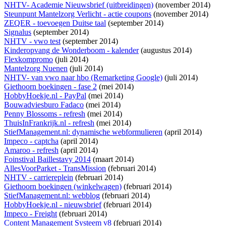
NHTV- Academie Nieuwsbrief (uitbreidingen)
(november 2014)
Steunpunt Mantelzorg Verlicht - actie coupons
(november 2014)
ZEQER - toevoegen Duitse taal
(september 2014)
Signalus
(september 2014)
NHTV - vwo test
(september 2014)
Kinderopvang de Wonderboom - kalender
(augustus 2014)
Flexkompromo
(juli 2014)
Mantelzorg Nuenen
(juli 2014)
NHTV- van vwo naar hbo (Remarketing Google)
(juli 2014)
Giethoorn boekingen - fase 2
(mei 2014)
HobbyHoekje.nl - PayPal
(mei 2014)
Bouwadviesburo Fadaco
(mei 2014)
Penny Blossoms - refresh
(mei 2014)
ThuisInFrankrijk.nl - refresh
(mei 2014)
StiefManagement.nl: dynamische webformulieren
(april 2014)
Impeco - captcha
(april 2014)
Amaroo - refresh
(april 2014)
Foinstival Baillestavy 2014
(maart 2014)
AllesVoorParket - TransMission
(februari 2014)
NHTV - carriereplein
(februari 2014)
Giethoorn boekingen (winkelwagen)
(februari 2014)
StiefManagement.nl: webblog
(februari 2014)
HobbyHoekje.nl - nieuwsbrief
(februari 2014)
Impeco - Freight
(februari 2014)
Content Management Systeem v8
(februari 2014)