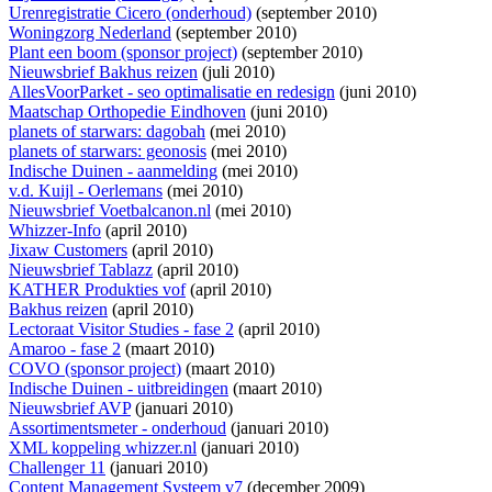
Urenregistratie Cicero (onderhoud)
(september 2010)
Woningzorg Nederland
(september 2010)
Plant een boom (sponsor project)
(september 2010)
Nieuwsbrief Bakhus reizen
(juli 2010)
AllesVoorParket - seo optimalisatie en redesign
(juni 2010)
Maatschap Orthopedie Eindhoven
(juni 2010)
planets of starwars: dagobah
(mei 2010)
planets of starwars: geonosis
(mei 2010)
Indische Duinen - aanmelding
(mei 2010)
v.d. Kuijl - Oerlemans
(mei 2010)
Nieuwsbrief Voetbalcanon.nl
(mei 2010)
Whizzer-Info
(april 2010)
Jixaw Customers
(april 2010)
Nieuwsbrief Tablazz
(april 2010)
KATHER Produkties vof
(april 2010)
Bakhus reizen
(april 2010)
Lectoraat Visitor Studies - fase 2
(april 2010)
Amaroo - fase 2
(maart 2010)
COVO (sponsor project)
(maart 2010)
Indische Duinen - uitbreidingen
(maart 2010)
Nieuwsbrief AVP
(januari 2010)
Assortimentsmeter - onderhoud
(januari 2010)
XML koppeling whizzer.nl
(januari 2010)
Challenger 11
(januari 2010)
Content Management Systeem v7
(december 2009)