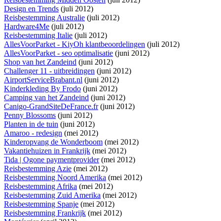
Design en Trends
(juli 2012)
Reisbestemming Australie
(juli 2012)
Hardware4Me
(juli 2012)
Reisbestemming Italie
(juli 2012)
AllesVoorParket - KiyOh klantbeoordelingen
(juli 2012)
AllesVoorParket - seo optimalisatie
(juni 2012)
Shop van het Zandeind
(juni 2012)
Challenger 11 - uitbreidingen
(juni 2012)
AirportServiceBrabant.nl
(juni 2012)
Kinderkleding By Frodo
(juni 2012)
Camping van het Zandeind
(juni 2012)
Canigo-GrandSiteDeFrance.fr
(juni 2012)
Penny Blossoms
(juni 2012)
Planten in de tuin
(juni 2012)
Amaroo - redesign
(mei 2012)
Kinderopvang de Wonderboom
(mei 2012)
Vakantiehuizen in Frankrijk
(mei 2012)
Tida | Ogone paymentprovider
(mei 2012)
Reisbestemming Azie
(mei 2012)
Reisbestemming Noord Amerika
(mei 2012)
Reisbestemming Afrika
(mei 2012)
Reisbestemming Zuid Amerika
(mei 2012)
Reisbestemming Spanje
(mei 2012)
Reisbestemming Frankrijk
(mei 2012)