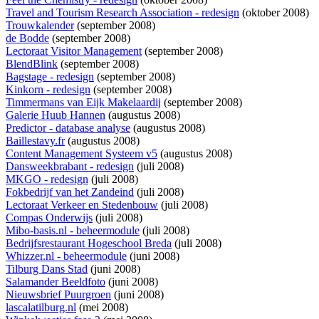
Travel and Tourism Research Association - redesign
(oktober 2008)
Trouwkalender
(september 2008)
de Bodde
(september 2008)
Lectoraat Visitor Management
(september 2008)
BlendBlink
(september 2008)
Bagstage - redesign
(september 2008)
Kinkorn - redesign
(september 2008)
Timmermans van Eijk Makelaardij
(september 2008)
Galerie Huub Hannen
(augustus 2008)
Predictor - database analyse
(augustus 2008)
Baillestavy.fr
(augustus 2008)
Content Management Systeem v5
(augustus 2008)
Dansweekbrabant - redesign
(juli 2008)
MKGO - redesign
(juli 2008)
Fokbedrijf van het Zandeind
(juli 2008)
Lectoraat Verkeer en Stedenbouw
(juli 2008)
Compas Onderwijs
(juli 2008)
Mibo-basis.nl - beheermodule
(juli 2008)
Bedrijfsrestaurant Hogeschool Breda
(juli 2008)
Whizzer.nl - beheermodule
(juni 2008)
Tilburg Dans Stad
(juni 2008)
Salamander Beeldfoto
(juni 2008)
Nieuwsbrief Puurgroen
(juni 2008)
lascalatilburg.nl
(mei 2008)