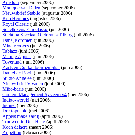
Amalour
(september 2006)
Monique van Dalen
(september 2006)
Nieuwsbrief Stabilo
(augustus 2006)
Kim Hemmes
(augustus 2006)
Royal Classic
(juli 2006)
Schellekens Euroclassic
(juli 2006)
Stichting Speciaal Onderwijs Tilburg
(juli 2006)
Dans je dromen
(juli 2006)
Mind grooves
(juli 2006)
Tablazz
(juni 2006)
Maartje Appels
(juni 2006)
Toverland
(juni 2006)
Aarts en Co: kantoormeubiliar
(juni 2006)
Daniel de Rooij
(juni 2006)
Studio Annelee
(juni 2006)
Nieuwsbrief Vivanco
(juni 2006)
Mibo-basis
(juni 2006)
Content Management Systeem v4
(mei 2006)
Indigo-wereld
(mei 2006)
Indinet
(mei 2006)
De stopnaald
(mei 2006)
Appels makelaardij
(april 2006)
Trouwen in Den Haag
(april 2006)
Koen delaere
(maart 2006)
Appeltuin
(februari 2006)