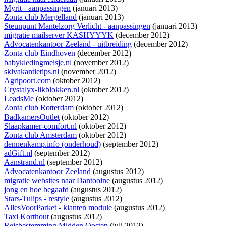
Myrit - aanpassingen
(januari 2013)
Zonta club Mergelland
(januari 2013)
Steunpunt Mantelzorg Verlicht - aanpassingen
(januari 2013)
migratie mailserver KASHYYYK
(december 2012)
Advocatenkantoor Zeeland - uitbreiding
(december 2012)
Zonta club Eindhoven
(december 2012)
babykledingmeisje.nl
(november 2012)
skivakantietips.nl
(november 2012)
Agripoort.com
(oktober 2012)
Crystalyx-likblokken.nl
(oktober 2012)
LeadsMe
(oktober 2012)
Zonta club Rotterdam
(oktober 2012)
BadkamersOutlet
(oktober 2012)
Slaapkamer-comfort.nl
(oktober 2012)
Zonta club Amsterdam
(oktober 2012)
dennenkamp.info (onderhoud)
(september 2012)
adGift.nl
(september 2012)
Aanstrand.nl
(september 2012)
Advocatenkantoor Zeeland
(augustus 2012)
migratie websites naar Dantooine
(augustus 2012)
jong en hoe begaafd
(augustus 2012)
Stars-Tulips - restyle
(augustus 2012)
AllesVoorParket - klanten module
(augustus 2012)
Taxi Korthout
(augustus 2012)
Reisbestemming Midden Oosten
(juli 2012)