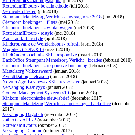
Kim Hemmes - landingspagina
(juli 2018)
RotterdamIDtours - betaalmethode
(juli 2018)
Vermeulen Eieren
(juli 2018)
Steunpunt Mantelzorg Verlicht - aanvraag mzc 2018
(juni 2018)
Giethoorn boekingen - filters
(mei 2018)
Giethoorn boekingen - winkelwagen
(mei 2018)
RotterdamIDtours - restyle
(mei 2018)
Aanstrand.nl - restyle
(april 2018)
Kinderopvang de Wonderboom - refresh
(april 2018)
Migratie GEONOSIS
(maart 2018)
KindOuderCoach.nl - SSL | responsive
(maart 2018)
BackOffice Steunpunt Mantelzorg Verlicht - locaties
(februari 2018)
Giethoorn boekingen - responsive finetuning
(februari 2018)
Mantelzorg Valkenswaard
(januari 2018)
AvindtDating - release 5
(januari 2018)
Novum Agri Business - SSL | responsive
(januari 2018)
Vervanging Kashyyyk
(januari 2018)
Content Management Systeem v10
(januari 2018)
Kinkorn: electronische nieuwsbrief
(december 2017)
Steunpunt Mantelzorg Verlicht - aanpassingen backoffice
(december
2017)
Vervanging Dagobah
(november 2017)
kather.tv - API v2
(november 2017)
RotterdamIDtours
(oktober 2017)
Vervanging Tatooine
(oktober 2017)