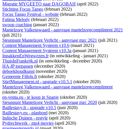
Migratie MYGEETO naar DAGOBAH
(april 2022)
Stichting Focus Tango
(februari 2022)
Focus Tango Festival - website
(februari 2022)
Fatima Melody
(februari 2022)
swoop coaching
(januari 2022)
Mantelzorg Valkenswaard - aanvraag mantelzorgcompliment 2021
(juli 2021)
Steunpunt Mantelzorg Verlicht - aanvraag mzc 2021
(juli 2021)
Content Management Systeem v10.6
(maart 2021)
Content Management Systeem v10.3a
(januari 2021)
InpakkenEnWegwezen.fr
(
in ontwikkeling
- januari 2021)
ThuisInFrankrijk.nl
(
in ontwikkeling
- december 2020)
HA-IP toepassen
(december 2020)
deboekhoudkunst
(november 2020)
Gemeente Fillols.fr
(oktober 2020)
StiefManagement.nl - upgrade v10.5.1
(oktober 2020)
Mantelzorg Valkenswaard - aanvraag mantelzorgcompliment
(oktober 2020)
en-venta.eu - te koop in Spanje
(oktober 2020)
Steunpunt Mantelzorg Verlicht - aanvraag mzc 2020
(juli 2020)
Baillestavy.fr - upgrade v10.5
(juni 2020)
Baillestavy.eu - planbord
(mei 2020)
Indische Duinen - restyle
(april 2020)
Pvdrechtwerk - mp4 movies
(april 2020)
grasmeestergerdo.nl
(maart 2020)