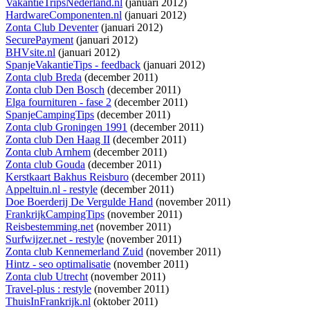
VakantieTripsNederland.nl
(januari 2012)
HardwareComponenten.nl
(januari 2012)
Zonta Club Deventer
(januari 2012)
SecurePayment
(januari 2012)
BHVsite.nl
(januari 2012)
SpanjeVakantieTips - feedback
(januari 2012)
Zonta club Breda
(december 2011)
Zonta club Den Bosch
(december 2011)
Elga fournituren - fase 2
(december 2011)
SpanjeCampingTips
(december 2011)
Zonta club Groningen 1991
(december 2011)
Zonta club Den Haag II
(december 2011)
Zonta club Arnhem
(december 2011)
Zonta club Gouda
(december 2011)
Kerstkaart Bakhus Reisburo
(december 2011)
Appeltuin.nl - restyle
(december 2011)
Doe Boerderij De Vergulde Hand
(november 2011)
FrankrijkCampingTips
(november 2011)
Reisbestemming.net
(november 2011)
Surfwijzer.net - restyle
(november 2011)
Zonta club Kennemerland Zuid
(november 2011)
Hintz - seo optimalisatie
(november 2011)
Zonta club Utrecht
(november 2011)
Travel-plus : restyle
(november 2011)
ThuisInFrankrijk.nl
(oktober 2011)