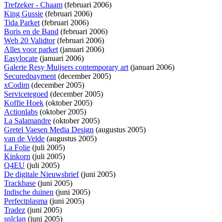
Trefzeker - Chaam
(februari 2006)
King Gussie
(februari 2006)
Tida Parket
(februari 2006)
Boris en de Band
(februari 2006)
Web 20 Validtor
(februari 2006)
Alles voor parket
(januari 2006)
Easylocate
(januari 2006)
Galerie Resy Muijsers contemporary art
(januari 2006)
Securedpayment
(december 2005)
xCodim
(december 2005)
Servicetegoed
(december 2005)
Koffie Hoek
(oktober 2005)
Actionlabs
(oktober 2005)
La Salamandre
(oktober 2005)
Gretel Vaesen Media Design
(augustus 2005)
van de Velde
(augustus 2005)
La Folie
(juli 2005)
Kinkorn
(juli 2005)
Q4EU
(juli 2005)
De digitale Nieuwsbrief
(juni 2005)
Trackbase
(juni 2005)
Indische duinen
(juni 2005)
Perfectplasma
(juni 2005)
Tradez
(juni 2005)
snlclan
(juni 2005)