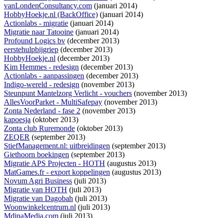
vanLondenConsultancy.com
(januari 2014)
HobbyHoekje.nl (BackOffice)
(januari 2014)
Actionlabs - migratie
(januari 2014)
Migratie naar Tatooine
(januari 2014)
Profound Logics bv
(december 2013)
eerstehulpbijgriep
(december 2013)
HobbyHoekje.nl
(december 2013)
Kim Hemmes - redesign
(december 2013)
Actionlabs - aanpassingen
(december 2013)
Indigo-wereld - redesign
(november 2013)
Steunpunt Mantelzorg Verlicht - vouchers
(november 2013)
AllesVoorParket - MultiSafepay
(november 2013)
Zonta Nederland - fase 2
(november 2013)
kapoesja
(oktober 2013)
Zonta club Ruremonde
(oktober 2013)
ZEQER
(september 2013)
StiefManagement.nl: uitbreidingen
(september 2013)
Giethoorn boekingen
(september 2013)
Migratie APS Projecten - HOTH
(augustus 2013)
MatGames.fr - export koppelingen
(augustus 2013)
Novum Agri Business
(juli 2013)
Migratie van HOTH
(juli 2013)
Migratie van Dagobah
(juli 2013)
Woonwinkelcentrum.nl
(juli 2013)
MdinaMedia.com
(juli 2013)