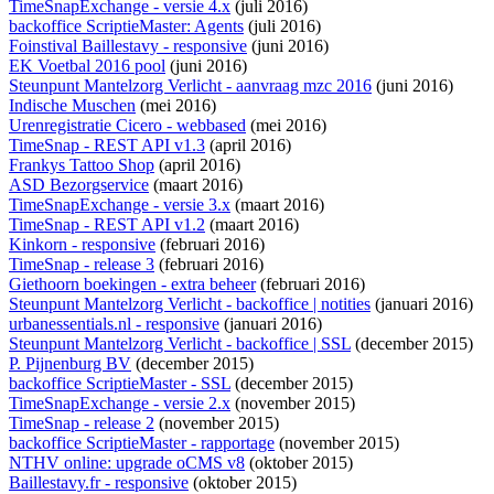
TimeSnapExchange - versie 4.x
(juli 2016)
backoffice ScriptieMaster: Agents
(juli 2016)
Foinstival Baillestavy - responsive
(juni 2016)
EK Voetbal 2016 pool
(juni 2016)
Steunpunt Mantelzorg Verlicht - aanvraag mzc 2016
(juni 2016)
Indische Muschen
(mei 2016)
Urenregistratie Cicero - webbased
(mei 2016)
TimeSnap - REST API v1.3
(april 2016)
Frankys Tattoo Shop
(april 2016)
ASD Bezorgservice
(maart 2016)
TimeSnapExchange - versie 3.x
(maart 2016)
TimeSnap - REST API v1.2
(maart 2016)
Kinkorn - responsive
(februari 2016)
TimeSnap - release 3
(februari 2016)
Giethoorn boekingen - extra beheer
(februari 2016)
Steunpunt Mantelzorg Verlicht - backoffice | notities
(januari 2016)
urbanessentials.nl - responsive
(januari 2016)
Steunpunt Mantelzorg Verlicht - backoffice | SSL
(december 2015)
P. Pijnenburg BV
(december 2015)
backoffice ScriptieMaster - SSL
(december 2015)
TimeSnapExchange - versie 2.x
(november 2015)
TimeSnap - release 2
(november 2015)
backoffice ScriptieMaster - rapportage
(november 2015)
NTHV online: upgrade oCMS v8
(oktober 2015)
Baillestavy.fr - responsive
(oktober 2015)