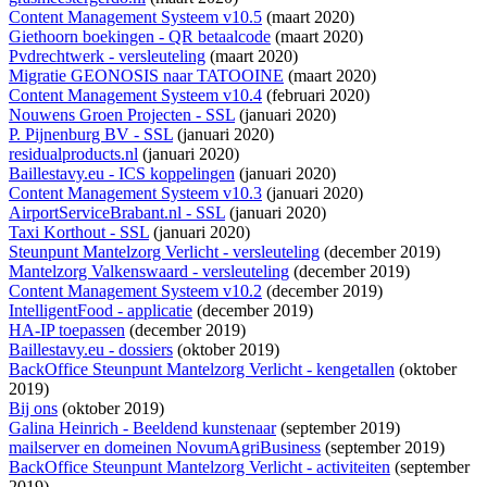
Content Management Systeem v10.5
(maart 2020)
Giethoorn boekingen - QR betaalcode
(maart 2020)
Pvdrechtwerk - versleuteling
(maart 2020)
Migratie GEONOSIS naar TATOOINE
(maart 2020)
Content Management Systeem v10.4
(februari 2020)
Nouwens Groen Projecten - SSL
(januari 2020)
P. Pijnenburg BV - SSL
(januari 2020)
residualproducts.nl
(januari 2020)
Baillestavy.eu - ICS koppelingen
(januari 2020)
Content Management Systeem v10.3
(januari 2020)
AirportServiceBrabant.nl - SSL
(januari 2020)
Taxi Korthout - SSL
(januari 2020)
Steunpunt Mantelzorg Verlicht - versleuteling
(december 2019)
Mantelzorg Valkenswaard - versleuteling
(december 2019)
Content Management Systeem v10.2
(december 2019)
IntelligentFood - applicatie
(december 2019)
HA-IP toepassen
(december 2019)
Baillestavy.eu - dossiers
(oktober 2019)
BackOffice Steunpunt Mantelzorg Verlicht - kengetallen
(oktober
2019)
Bij ons
(oktober 2019)
Galina Heinrich - Beeldend kunstenaar
(september 2019)
mailserver en domeinen NovumAgriBusiness
(september 2019)
BackOffice Steunpunt Mantelzorg Verlicht - activiteiten
(september
2019)