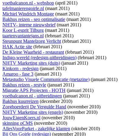
voetbalcanon.nl - webshop
(april 2011)
tafelmanierengoirle.nl
(maart 2011)
Michiel Windrich Montage
(maart 2011)
Bakhus reizen - seo optimalisatie
(maart 2011)
NHTV- interne nieuwsbrief
(maart 2011)
Koor L-esprit Tilburg
(maart 2011)
taartenvantantejans.nl
(februari 2011)
Steunpunt Mantelzorg Verlicht
(februari 2011)
HAK Actie site
(februari 2011)
De Kleine Waarheid - restaurant
(februari 2011)
Indigo-wereld (redesign-uitbreidingen)
(februari 2011)
NHTV Marketing sites (duits)
(januari 2011)
Kinkorn - redesign
(januari 2011)
Amaroo - fase 3
(januari 2011)
Metastudio Visuele Communicatie (metazine)
(januari 2011)
Bakhus reizen - restyle
(januari 2011)
Migratie APS Projecten - HOTH
(januari 2011)
voetbalcanon.nl - uitbreidingen
(januari 2011)
Bakhus kuurreizen
(december 2010)
Zorgboerderij De Vergulde Hand
(november 2010)
NHTV Marketing sites (engels)
(november 2010)
JouwEigenKoers.nl
(november 2010)
skinning oCMS
(november 2010)
AllesVoorParket - zakelijke klanten
(oktober 2010)
Bij Ons Goirle (redesign)
(september 2010)