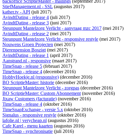
backoffice ScriptieMaster - mailings
(september 2017)
StiefManagement.nl - SSL
(augustus 2017)
kather.tv - API
(juli 2017)
AvindtDating - release 4
(juli 2017)
AvindtDating - release 3
(juni 2017)
Steunpunt Mantelzorg Verlicht - aanvraag mzc 2017
(mei 2017)
AvindtDating - release 2
(mei 2017)
Steunpunt Mantelzorg Verlicht - responsive restyle
(mei 2017)
Nouwens Groen Projecten
(mei 2017)
Dierenpension Boszigt
(mei 2017)
AvindtDating - release 1
(april 2017)
Aanstrand.nl - responsive
(maart 2017)
TimeSnap - release 5
(februari 2017)
TimeSnap - release 4
(december 2016)
HobbyHoekje.nl (responsive)
(december 2016)
BO ScriptieMaster: historie
(december 2016)
Steunpunt Mantelzorg Verlicht - zorgpas
(december 2016)
BO ScriptieMaster: Custom Abonnement
(november 2016)
Jixaw Customers (facturatie)
(november 2016)
TimeSnap - release 4
(oktober 2016)
TimeSnapExchange - versie 5.x
(oktober 2016)
Signalus - responsive restyle
(oktober 2016)
lafolie.nl | verycheap.nl
(augustus 2016)
Cafe Karel - menu kaarten
(augustus 2016)
TimeSnap - synchronisatie
(juli 2016)