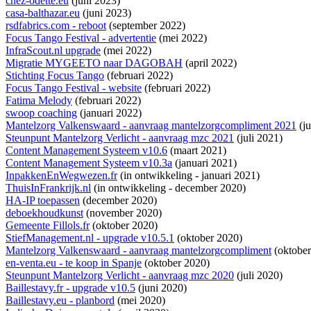
chez-odette.eu
(juni 2023)
casa-balthazar.eu
(juni 2023)
rsdfabrics.com - reboot
(september 2022)
Focus Tango Festival - advertentie
(mei 2022)
InfraScout.nl upgrade
(mei 2022)
Migratie MYGEETO naar DAGOBAH
(april 2022)
Stichting Focus Tango
(februari 2022)
Focus Tango Festival - website
(februari 2022)
Fatima Melody
(februari 2022)
swoop coaching
(januari 2022)
Mantelzorg Valkenswaard - aanvraag mantelzorgcompliment 2021
(ju
Steunpunt Mantelzorg Verlicht - aanvraag mzc 2021
(juli 2021)
Content Management Systeem v10.6
(maart 2021)
Content Management Systeem v10.3a
(januari 2021)
InpakkenEnWegwezen.fr
(
in ontwikkeling
- januari 2021)
ThuisInFrankrijk.nl
(
in ontwikkeling
- december 2020)
HA-IP toepassen
(december 2020)
deboekhoudkunst
(november 2020)
Gemeente Fillols.fr
(oktober 2020)
StiefManagement.nl - upgrade v10.5.1
(oktober 2020)
Mantelzorg Valkenswaard - aanvraag mantelzorgcompliment
(oktober
en-venta.eu - te koop in Spanje
(oktober 2020)
Steunpunt Mantelzorg Verlicht - aanvraag mzc 2020
(juli 2020)
Baillestavy.fr - upgrade v10.5
(juni 2020)
Baillestavy.eu - planbord
(mei 2020)