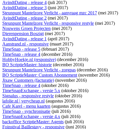
AvindtDating - release 4
(juli 2017)
AvindtDating - release 3
(juni 2017)
Steunpunt Mantelzorg Verlicht - aanvraag mzc 2017
(mei 2017)
AvindtDating - release 2
(mei 2017)
Steunpunt Mantelzorg Verlicht - responsive restyle
(mei 2017)
Nouwens Groen Projecten
(mei 2017)
Dierenpension Boszigt
(mei 2017)
AvindtDating - release 1
(april 2017)
Aanstrand.nl - responsive
(maart 2017)
TimeSnap - release 5
(februari 2017)
TimeSnap - release 4
(december 2016)
HobbyHoekje.nl (responsive)
(december 2016)
BO ScriptieMaster: historie
(december 2016)
Steunpunt Mantelzorg Verlicht - zorgpas
(december 2016)
BO ScriptieMaster: Custom Abonnement
(november 2016)
Jixaw Customers (facturatie)
(november 2016)
TimeSnap - release 4
(oktober 2016)
TimeSnapExchange - versie 5.x
(oktober 2016)
Signalus - responsive restyle
(oktober 2016)
lafolie.nl | verycheap.nl
(augustus 2016)
Cafe Karel - menu kaarten
(augustus 2016)
TimeSnap - synchronisatie
(juli 2016)
TimeSnapExchange - versie 4.x
(juli 2016)
backoffice ScriptieMaster: Agents
(juli 2016)
Foinstival Baillestavy - responsive
(juni 2016)