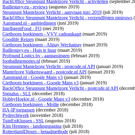
BackOffice Steunpunt Mantelzorg Verlicht - activiteiten
(september 2
Baillestavy.eu - reviews
(augustus 2019)
Steunpunt Mantelzorg Verlicht - aanvraag mzc 2019
(juli 2019)
BackOffice Steunpunt Mantelzorg Verlicht - verzendlijsten mnieuws
(
Aanstrand.nl - aanbiedingen
(juni 2019)
IntelligentFood - FO
(mei 2019)
Giethoorn boekingen - VVV cadeaukaart
(maart 2019)
Goodlife Reizen
(maart 2019)
Giethoorn boekingen - Alipay Wechatpay
(maart 2019)
Baillestavy.eu - Huis te huur
(maart 2019)
Profound Logics bv - aanpassingen
(februari 2019)
footballmemories.nl
(februari 2019)
Steunpunt Mantelzorg Verlicht - postcode.nl API
(januari 2019)
Mantelzorg Valkenswaard - postcode.nl API
(januari 2019)
Aanstrand.nl - Google Maps v3
(januari 2019)
Giethoorn boekingen - Google Maps v3
(januari 2019)
BackOffice Steunpunt Mantelzorg Verlicht - postcode.nl API
(decemb
Signalus - SLL
(december 2018)
HobbyHoekje.nl - Google Maps v3
(december 2018)
Giethoorn boekingen - Mollie
(december 2018)
HA-IP toepassen
(december 2018)
Pvdrechtwerk
(november 2018)
TuinEnKlussen - SSL
(augustus 2018)
Kim Hemmes - landingspagina
(juli 2018)
RotterdamIDtours - betaalmethode
(juli 2018)