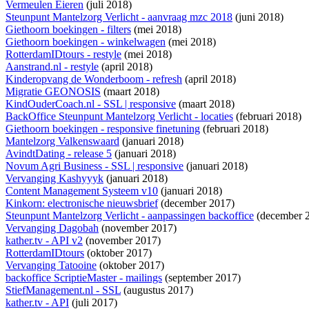
Vermeulen Eieren
(juli 2018)
Steunpunt Mantelzorg Verlicht - aanvraag mzc 2018
(juni 2018)
Giethoorn boekingen - filters
(mei 2018)
Giethoorn boekingen - winkelwagen
(mei 2018)
RotterdamIDtours - restyle
(mei 2018)
Aanstrand.nl - restyle
(april 2018)
Kinderopvang de Wonderboom - refresh
(april 2018)
Migratie GEONOSIS
(maart 2018)
KindOuderCoach.nl - SSL | responsive
(maart 2018)
BackOffice Steunpunt Mantelzorg Verlicht - locaties
(februari 2018)
Giethoorn boekingen - responsive finetuning
(februari 2018)
Mantelzorg Valkenswaard
(januari 2018)
AvindtDating - release 5
(januari 2018)
Novum Agri Business - SSL | responsive
(januari 2018)
Vervanging Kashyyyk
(januari 2018)
Content Management Systeem v10
(januari 2018)
Kinkorn: electronische nieuwsbrief
(december 2017)
Steunpunt Mantelzorg Verlicht - aanpassingen backoffice
(december 
Vervanging Dagobah
(november 2017)
kather.tv - API v2
(november 2017)
RotterdamIDtours
(oktober 2017)
Vervanging Tatooine
(oktober 2017)
backoffice ScriptieMaster - mailings
(september 2017)
StiefManagement.nl - SSL
(augustus 2017)
kather.tv - API
(juli 2017)