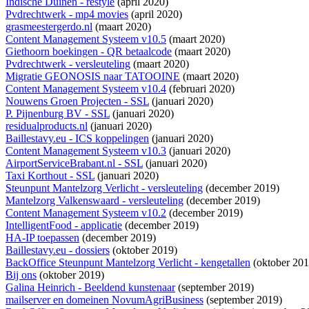
Indische Duinen - restyle
(april 2020)
Pvdrechtwerk - mp4 movies
(april 2020)
grasmeestergerdo.nl
(maart 2020)
Content Management Systeem v10.5
(maart 2020)
Giethoorn boekingen - QR betaalcode
(maart 2020)
Pvdrechtwerk - versleuteling
(maart 2020)
Migratie GEONOSIS naar TATOOINE
(maart 2020)
Content Management Systeem v10.4
(februari 2020)
Nouwens Groen Projecten - SSL
(januari 2020)
P. Pijnenburg BV - SSL
(januari 2020)
residualproducts.nl
(januari 2020)
Baillestavy.eu - ICS koppelingen
(januari 2020)
Content Management Systeem v10.3
(januari 2020)
AirportServiceBrabant.nl - SSL
(januari 2020)
Taxi Korthout - SSL
(januari 2020)
Steunpunt Mantelzorg Verlicht - versleuteling
(december 2019)
Mantelzorg Valkenswaard - versleuteling
(december 2019)
Content Management Systeem v10.2
(december 2019)
IntelligentFood - applicatie
(december 2019)
HA-IP toepassen
(december 2019)
Baillestavy.eu - dossiers
(oktober 2019)
BackOffice Steunpunt Mantelzorg Verlicht - kengetallen
(oktober 201
Bij ons
(oktober 2019)
Galina Heinrich - Beeldend kunstenaar
(september 2019)
mailserver en domeinen NovumAgriBusiness
(september 2019)