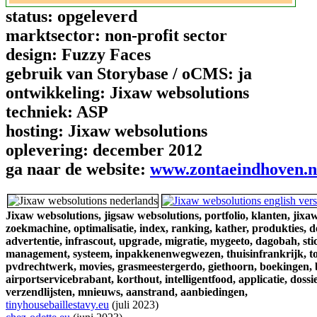
status:
opgeleverd
marktsector:
non-profit sector
design:
Fuzzy Faces
gebruik van Storybase / oCMS:
ja
ontwikkeling:
Jixaw websolutions
techniek:
ASP
hosting:
Jixaw websolutions
oplevering:
december 2012
ga naar de website:
www.zontaeindhoven.n
Jixaw websolutions,
jigsaw websolutions,
portfolio,
klanten,
jixaw
zoekmachine,
optimalisatie,
index,
ranking,
kather,
produkties,
d
advertentie,
infrascout,
upgrade,
migratie,
mygeeto,
dagobah,
sti
management,
systeem,
inpakkenenwegwezen,
thuisinfrankrijk,
t
pvdrechtwerk,
movies,
grasmeestergerdo,
giethoorn,
boekingen,
airportservicebrabant,
korthout,
intelligentfood,
applicatie,
dossie
verzendlijsten,
mnieuws,
aanstrand,
aanbiedingen,
tinyhousebaillestavy.eu
(juli 2023)