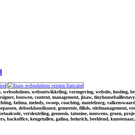
l
,
websolutions,
webontwikkeling,
vormgeving,
website,
hosting,
be
esigner,
bouwen,
content,
management,
jixaw,
tinyhousebaillestavy
chting,
fatima,
melody,
swoop,
coaching,
mantelzorg,
valkenswaard
oepassen,
deboekhoudkunst,
gemeente,
fillols,
stiefmanagement,
ve
betaalcode,
versleuteling,
geonosis,
tatooine,
nouwens,
groen,
proje
rs,
backoffice,
kengetallen,
galina,
heinrich,
beeldend,
kunstenaar,