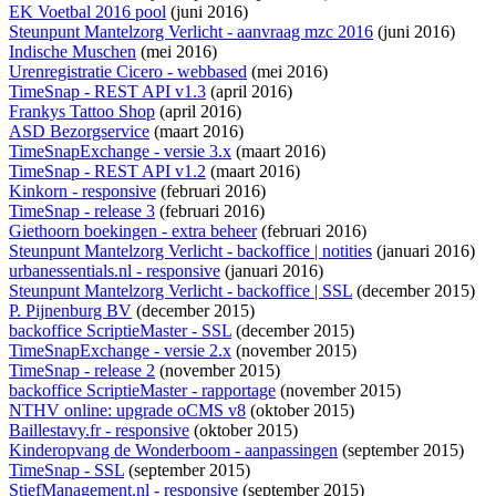
EK Voetbal 2016 pool
(juni 2016)
Steunpunt Mantelzorg Verlicht - aanvraag mzc 2016
(juni 2016)
Indische Muschen
(mei 2016)
Urenregistratie Cicero - webbased
(mei 2016)
TimeSnap - REST API v1.3
(april 2016)
Frankys Tattoo Shop
(april 2016)
ASD Bezorgservice
(maart 2016)
TimeSnapExchange - versie 3.x
(maart 2016)
TimeSnap - REST API v1.2
(maart 2016)
Kinkorn - responsive
(februari 2016)
TimeSnap - release 3
(februari 2016)
Giethoorn boekingen - extra beheer
(februari 2016)
Steunpunt Mantelzorg Verlicht - backoffice | notities
(januari 2016)
urbanessentials.nl - responsive
(januari 2016)
Steunpunt Mantelzorg Verlicht - backoffice | SSL
(december 2015)
P. Pijnenburg BV
(december 2015)
backoffice ScriptieMaster - SSL
(december 2015)
TimeSnapExchange - versie 2.x
(november 2015)
TimeSnap - release 2
(november 2015)
backoffice ScriptieMaster - rapportage
(november 2015)
NTHV online: upgrade oCMS v8
(oktober 2015)
Baillestavy.fr - responsive
(oktober 2015)
Kinderopvang de Wonderboom - aanpassingen
(september 2015)
TimeSnap - SSL
(september 2015)
StiefManagement.nl - responsive
(september 2015)