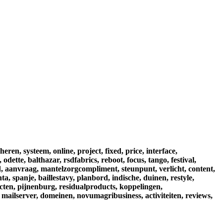
heren,
systeem,
online,
project,
fixed,
price,
interface,
,
odette,
balthazar,
rsdfabrics,
reboot,
focus,
tango,
festival,
,
aanvraag,
mantelzorgcompliment,
steunpunt,
verlicht,
content,
nta,
spanje,
baillestavy,
planbord,
indische,
duinen,
restyle,
cten,
pijnenburg,
residualproducts,
koppelingen,
mailserver,
domeinen,
novumagribusiness,
activiteiten,
reviews,