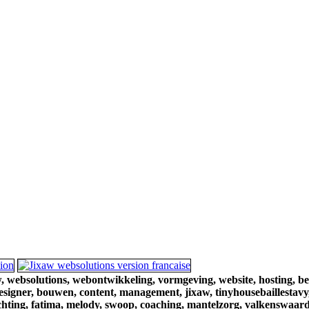
,
websolutions,
webontwikkeling,
vormgeving,
website,
hosting,
be
esigner,
bouwen,
content,
management,
jixaw,
tinyhousebaillestavy
chting,
fatima,
melody,
swoop,
coaching,
mantelzorg,
valkenswaard