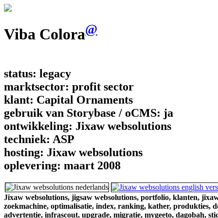
@
Viba Colora
status:
legacy
marktsector:
profit sector
klant:
Capital Ornaments
gebruik van Storybase / oCMS:
ja
ontwikkeling:
Jixaw websolutions
techniek:
ASP
hosting:
Jixaw websolutions
oplevering:
maart 2008
Jixaw websolutions,
jigsaw websolutions,
portfolio,
klanten,
jixaw
zoekmachine,
optimalisatie,
index,
ranking,
kather,
produkties,
d
advertentie,
infrascout,
upgrade,
migratie,
mygeeto,
dagobah,
sti