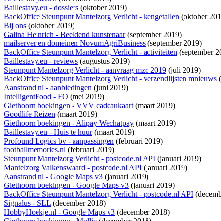
Baillestavy.eu - dossiers
(oktober 2019)
BackOffice Steunpunt Mantelzorg Verlicht - kengetallen
(oktober 201
Bij ons
(oktober 2019)
Galina Heinrich - Beeldend kunstenaar
(september 2019)
mailserver en domeinen NovumAgriBusiness
(september 2019)
BackOffice Steunpunt Mantelzorg Verlicht - activiteiten
(september 2
Baillestavy.eu - reviews
(augustus 2019)
Steunpunt Mantelzorg Verlicht - aanvraag mzc 2019
(juli 2019)
BackOffice Steunpunt Mantelzorg Verlicht - verzendlijsten mnieuws
(
Aanstrand.nl - aanbiedingen
(juni 2019)
IntelligentFood - FO
(mei 2019)
Giethoorn boekingen - VVV cadeaukaart
(maart 2019)
Goodlife Reizen
(maart 2019)
Giethoorn boekingen - Alipay Wechatpay
(maart 2019)
Baillestavy.eu - Huis te huur
(maart 2019)
Profound Logics bv - aanpassingen
(februari 2019)
footballmemories.nl
(februari 2019)
Steunpunt Mantelzorg Verlicht - postcode.nl API
(januari 2019)
Mantelzorg Valkenswaard - postcode.nl API
(januari 2019)
Aanstrand.nl - Google Maps v3
(januari 2019)
Giethoorn boekingen - Google Maps v3
(januari 2019)
BackOffice Steunpunt Mantelzorg Verlicht - postcode.nl API
(decemb
Signalus - SLL
(december 2018)
HobbyHoekje.nl - Google Maps v3
(december 2018)
Giethoorn boekingen - Mollie
(december 2018)