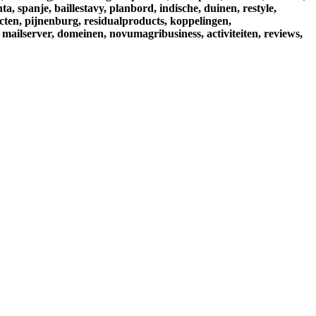
nta,
spanje,
baillestavy,
planbord,
indische,
duinen,
restyle,
cten,
pijnenburg,
residualproducts,
koppelingen,
mailserver,
domeinen,
novumagribusiness,
activiteiten,
reviews,