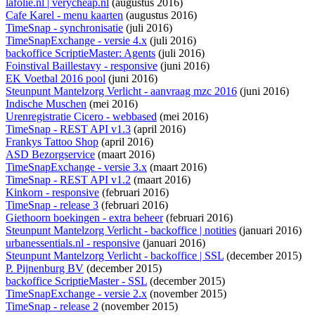
lafolie.nl | verycheap.nl
(augustus 2016)
Cafe Karel - menu kaarten
(augustus 2016)
TimeSnap - synchronisatie
(juli 2016)
TimeSnapExchange - versie 4.x
(juli 2016)
backoffice ScriptieMaster: Agents
(juli 2016)
Foinstival Baillestavy - responsive
(juni 2016)
EK Voetbal 2016 pool
(juni 2016)
Steunpunt Mantelzorg Verlicht - aanvraag mzc 2016
(juni 2016)
Indische Muschen
(mei 2016)
Urenregistratie Cicero - webbased
(mei 2016)
TimeSnap - REST API v1.3
(april 2016)
Frankys Tattoo Shop
(april 2016)
ASD Bezorgservice
(maart 2016)
TimeSnapExchange - versie 3.x
(maart 2016)
TimeSnap - REST API v1.2
(maart 2016)
Kinkorn - responsive
(februari 2016)
TimeSnap - release 3
(februari 2016)
Giethoorn boekingen - extra beheer
(februari 2016)
Steunpunt Mantelzorg Verlicht - backoffice | notities
(januari 2016)
urbanessentials.nl - responsive
(januari 2016)
Steunpunt Mantelzorg Verlicht - backoffice | SSL
(december 2015)
P. Pijnenburg BV
(december 2015)
backoffice ScriptieMaster - SSL
(december 2015)
TimeSnapExchange - versie 2.x
(november 2015)
TimeSnap - release 2
(november 2015)