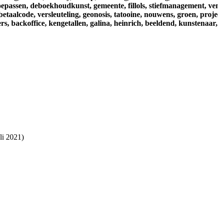
oepassen,
deboekhoudkunst,
gemeente,
fillols,
stiefmanagement,
ve
betaalcode,
versleuteling,
geonosis,
tatooine,
nouwens,
groen,
proje
rs,
backoffice,
kengetallen,
galina,
heinrich,
beeldend,
kunstenaar,
li 2021)