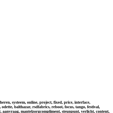
heren,
systeem,
online,
project,
fixed,
price,
interface,
,
odette,
balthazar,
rsdfabrics,
reboot,
focus,
tango,
festival,
,
aanvraag,
mantelzorgcompliment,
steunpunt,
verlicht,
content,