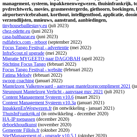
management,
systeem,
inpakkenenwegwezen,
thuisinfrankrijk,
t
pvdrechtwerk,
movies,
grasmeestergerdo,
giethoorn,
boekingen,
airportservicebrabant,
korthout,
intelligentfood,
applicatie,
dossie
verzendlijsten,
mnieuws,
aanstrand,
aanbiedingen,
tinyhousebaillestavy.eu
(juli 2023)
chez-odette.eu
(juni 2023)
casa-balthazar.eu
(juni 2023)
rsdfabrics.com - reboot
(september 2022)
Focus Tango Festival - advertentie
(mei 2022)
InfraScout.nl upgrade
(mei 2022)
Migratie MYGEETO naar DAGOBAH
(april 2022)
Stichting Focus Tango
(februari 2022)
Focus Tango Festival - website
(februari 2022)
Fatima Melody
(februari 2022)
swoop coaching
(januari 2022)
Mantelzorg Valkenswaard - aanvraag mantelzorgcompliment 2021
(ju
Steunpunt Mantelzorg Verlicht - aanvraag mzc 2021
(juli 2021)
Content Management Systeem v10.6
(maart 2021)
Content Management Systeem v10.3a
(januari 2021)
InpakkenEnWegwezen.fr
(
in ontwikkeling
- januari 2021)
ThuisInFrankrijk.nl
(
in ontwikkeling
- december 2020)
HA-IP toepassen
(december 2020)
deboekhoudkunst
(november 2020)
Gemeente Fillols.fr
(oktober 2020)
StiefManagement.nl - upgrade v10.5.1
(oktober 2020)