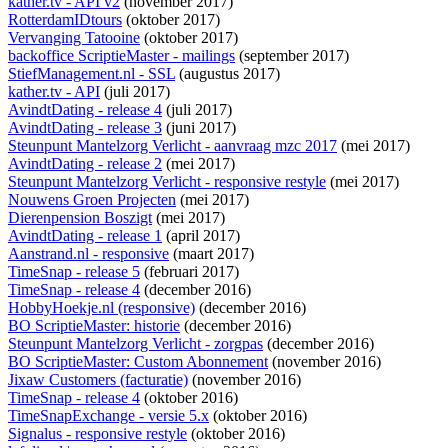
kather.tv - API v2
(november 2017)
RotterdamIDtours
(oktober 2017)
Vervanging Tatooine
(oktober 2017)
backoffice ScriptieMaster - mailings
(september 2017)
StiefManagement.nl - SSL
(augustus 2017)
kather.tv - API
(juli 2017)
AvindtDating - release 4
(juli 2017)
AvindtDating - release 3
(juni 2017)
Steunpunt Mantelzorg Verlicht - aanvraag mzc 2017
(mei 2017)
AvindtDating - release 2
(mei 2017)
Steunpunt Mantelzorg Verlicht - responsive restyle
(mei 2017)
Nouwens Groen Projecten
(mei 2017)
Dierenpension Boszigt
(mei 2017)
AvindtDating - release 1
(april 2017)
Aanstrand.nl - responsive
(maart 2017)
TimeSnap - release 5
(februari 2017)
TimeSnap - release 4
(december 2016)
HobbyHoekje.nl (responsive)
(december 2016)
BO ScriptieMaster: historie
(december 2016)
Steunpunt Mantelzorg Verlicht - zorgpas
(december 2016)
BO ScriptieMaster: Custom Abonnement
(november 2016)
Jixaw Customers (facturatie)
(november 2016)
TimeSnap - release 4
(oktober 2016)
TimeSnapExchange - versie 5.x
(oktober 2016)
Signalus - responsive restyle
(oktober 2016)