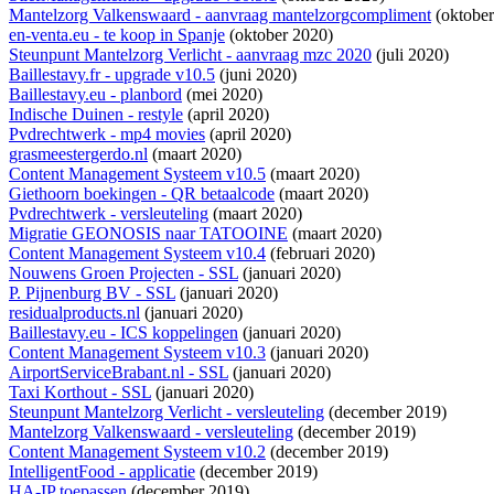
Mantelzorg Valkenswaard - aanvraag mantelzorgcompliment
(oktober
en-venta.eu - te koop in Spanje
(oktober 2020)
Steunpunt Mantelzorg Verlicht - aanvraag mzc 2020
(juli 2020)
Baillestavy.fr - upgrade v10.5
(juni 2020)
Baillestavy.eu - planbord
(mei 2020)
Indische Duinen - restyle
(april 2020)
Pvdrechtwerk - mp4 movies
(april 2020)
grasmeestergerdo.nl
(maart 2020)
Content Management Systeem v10.5
(maart 2020)
Giethoorn boekingen - QR betaalcode
(maart 2020)
Pvdrechtwerk - versleuteling
(maart 2020)
Migratie GEONOSIS naar TATOOINE
(maart 2020)
Content Management Systeem v10.4
(februari 2020)
Nouwens Groen Projecten - SSL
(januari 2020)
P. Pijnenburg BV - SSL
(januari 2020)
residualproducts.nl
(januari 2020)
Baillestavy.eu - ICS koppelingen
(januari 2020)
Content Management Systeem v10.3
(januari 2020)
AirportServiceBrabant.nl - SSL
(januari 2020)
Taxi Korthout - SSL
(januari 2020)
Steunpunt Mantelzorg Verlicht - versleuteling
(december 2019)
Mantelzorg Valkenswaard - versleuteling
(december 2019)
Content Management Systeem v10.2
(december 2019)
IntelligentFood - applicatie
(december 2019)
HA-IP toepassen
(december 2019)