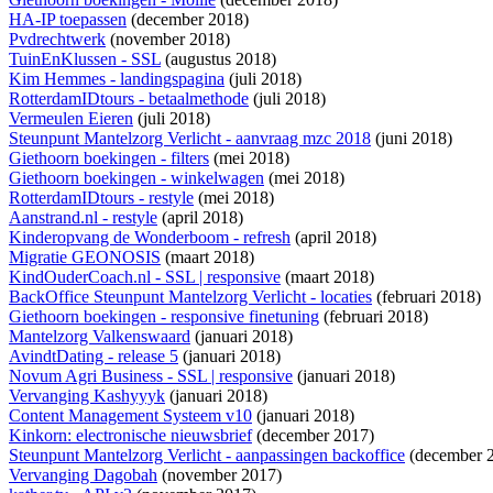
HA-IP toepassen
(december 2018)
Pvdrechtwerk
(november 2018)
TuinEnKlussen - SSL
(augustus 2018)
Kim Hemmes - landingspagina
(juli 2018)
RotterdamIDtours - betaalmethode
(juli 2018)
Vermeulen Eieren
(juli 2018)
Steunpunt Mantelzorg Verlicht - aanvraag mzc 2018
(juni 2018)
Giethoorn boekingen - filters
(mei 2018)
Giethoorn boekingen - winkelwagen
(mei 2018)
RotterdamIDtours - restyle
(mei 2018)
Aanstrand.nl - restyle
(april 2018)
Kinderopvang de Wonderboom - refresh
(april 2018)
Migratie GEONOSIS
(maart 2018)
KindOuderCoach.nl - SSL | responsive
(maart 2018)
BackOffice Steunpunt Mantelzorg Verlicht - locaties
(februari 2018)
Giethoorn boekingen - responsive finetuning
(februari 2018)
Mantelzorg Valkenswaard
(januari 2018)
AvindtDating - release 5
(januari 2018)
Novum Agri Business - SSL | responsive
(januari 2018)
Vervanging Kashyyyk
(januari 2018)
Content Management Systeem v10
(januari 2018)
Kinkorn: electronische nieuwsbrief
(december 2017)
Steunpunt Mantelzorg Verlicht - aanpassingen backoffice
(december 
Vervanging Dagobah
(november 2017)