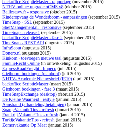
backoffice ScriptieMaster - rapportage
(november 2015)
NTHV online: upgrade oCMS v8
(oktober 2015)
Baillestavy.fr - responsive
(oktober 2015)
Kinderopvang de Wonderboom - aanpassingen
(september 2015)
TimeSnap - SSL
(september 2015)
StiefManagement.nl - responsive
(september 2015)
TimeSnap - release 1
(september 2015)
backoffice ScriptieMaster - fase 2
(september 2015)
TimeSnap - REST API
(augustus 2015)
InfraScout
(augustus 2015)
Donero.nl
(augustus 2015)
Kinkorn - toevoegen nieuwe taal
(augustus 2015)
FamilieRecht Online
(
in ontwikkeling
- augustus 2015)
ExpressRoadFreight - Impeco
(juli 2015)
Giethoorn boekingen (planbord)
(juli 2015)
NHTV- Academie Nieuwsbrief (IE10)
(april 2015)
backoffice ScriptieMaster
(maart 2015)
Giethoorn boekingen - fase 3
(maart 2015)
TimeSnapExchange (desktop)
(februari 2015)
De Kleine Waarheid - restyle
(januari 2015)
Aanstrand (afhandeling betalingen)
(januari 2015)
SpanjeVakantieTips - refresh
(januari 2015)
FrankrijkVakantieTips - refresh
(januari 2015)
TurkijeVakantieTips - refresh
(januari 2015)
Zomervakantie Op Maat
(januari 2015)