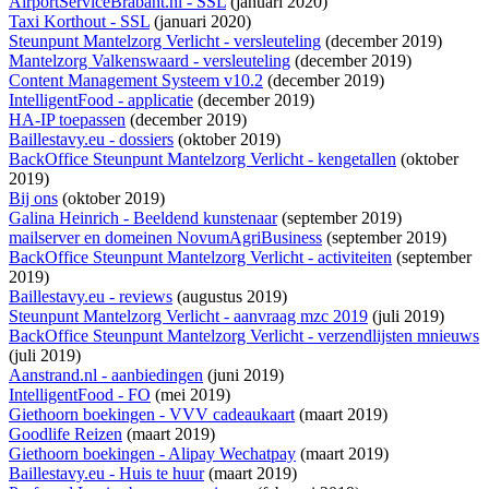
AirportServiceBrabant.nl - SSL
(januari 2020)
Taxi Korthout - SSL
(januari 2020)
Steunpunt Mantelzorg Verlicht - versleuteling
(december 2019)
Mantelzorg Valkenswaard - versleuteling
(december 2019)
Content Management Systeem v10.2
(december 2019)
IntelligentFood - applicatie
(december 2019)
HA-IP toepassen
(december 2019)
Baillestavy.eu - dossiers
(oktober 2019)
BackOffice Steunpunt Mantelzorg Verlicht - kengetallen
(oktober
2019)
Bij ons
(oktober 2019)
Galina Heinrich - Beeldend kunstenaar
(september 2019)
mailserver en domeinen NovumAgriBusiness
(september 2019)
BackOffice Steunpunt Mantelzorg Verlicht - activiteiten
(september
2019)
Baillestavy.eu - reviews
(augustus 2019)
Steunpunt Mantelzorg Verlicht - aanvraag mzc 2019
(juli 2019)
BackOffice Steunpunt Mantelzorg Verlicht - verzendlijsten mnieuws
(juli 2019)
Aanstrand.nl - aanbiedingen
(juni 2019)
IntelligentFood - FO
(mei 2019)
Giethoorn boekingen - VVV cadeaukaart
(maart 2019)
Goodlife Reizen
(maart 2019)
Giethoorn boekingen - Alipay Wechatpay
(maart 2019)
Baillestavy.eu - Huis te huur
(maart 2019)