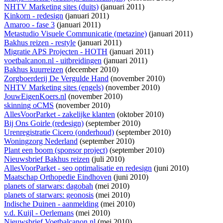
NHTV Marketing sites (duits)
(januari 2011)
Kinkorn - redesign
(januari 2011)
Amaroo - fase 3
(januari 2011)
Metastudio Visuele Communicatie (metazine)
(januari 2011)
Bakhus reizen - restyle
(januari 2011)
Migratie APS Projecten - HOTH
(januari 2011)
voetbalcanon.nl - uitbreidingen
(januari 2011)
Bakhus kuurreizen
(december 2010)
Zorgboerderij De Vergulde Hand
(november 2010)
NHTV Marketing sites (engels)
(november 2010)
JouwEigenKoers.nl
(november 2010)
skinning oCMS
(november 2010)
AllesVoorParket - zakelijke klanten
(oktober 2010)
Bij Ons Goirle (redesign)
(september 2010)
Urenregistratie Cicero (onderhoud)
(september 2010)
Woningzorg Nederland
(september 2010)
Plant een boom (sponsor project)
(september 2010)
Nieuwsbrief Bakhus reizen
(juli 2010)
AllesVoorParket - seo optimalisatie en redesign
(juni 2010)
Maatschap Orthopedie Eindhoven
(juni 2010)
planets of starwars: dagobah
(mei 2010)
planets of starwars: geonosis
(mei 2010)
Indische Duinen - aanmelding
(mei 2010)
v.d. Kuijl - Oerlemans
(mei 2010)
Nieuwsbrief Voetbalcanon.nl
(mei 2010)