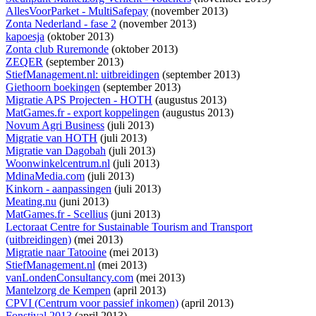
AllesVoorParket - MultiSafepay
(november 2013)
Zonta Nederland - fase 2
(november 2013)
kapoesja
(oktober 2013)
Zonta club Ruremonde
(oktober 2013)
ZEQER
(september 2013)
StiefManagement.nl: uitbreidingen
(september 2013)
Giethoorn boekingen
(september 2013)
Migratie APS Projecten - HOTH
(augustus 2013)
MatGames.fr - export koppelingen
(augustus 2013)
Novum Agri Business
(juli 2013)
Migratie van HOTH
(juli 2013)
Migratie van Dagobah
(juli 2013)
Woonwinkelcentrum.nl
(juli 2013)
MdinaMedia.com
(juli 2013)
Kinkorn - aanpassingen
(juli 2013)
Meating.nu
(juni 2013)
MatGames.fr - Scellius
(juni 2013)
Lectoraat Centre for Sustainable Tourism and Transport
(uitbreidingen)
(mei 2013)
Migratie naar Tatooine
(mei 2013)
StiefManagement.nl
(mei 2013)
vanLondenConsultancy.com
(mei 2013)
Mantelzorg de Kempen
(april 2013)
CPVI (Centrum voor passief inkomen)
(april 2013)
Fonstival 2013
(april 2013)