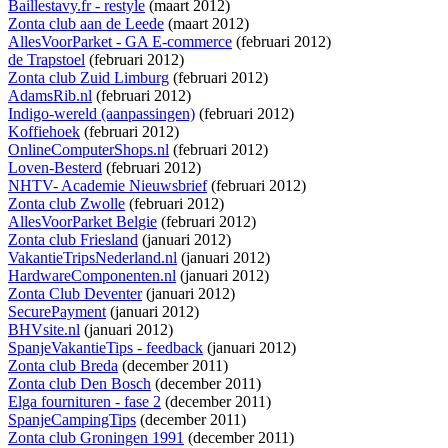
Baillestavy.fr - restyle
(maart 2012)
Zonta club aan de Leede
(maart 2012)
AllesVoorParket - GA E-commerce
(februari 2012)
de Trapstoel
(februari 2012)
Zonta club Zuid Limburg
(februari 2012)
AdamsRib.nl
(februari 2012)
Indigo-wereld (aanpassingen)
(februari 2012)
Koffiehoek
(februari 2012)
OnlineComputerShops.nl
(februari 2012)
Loven-Besterd
(februari 2012)
NHTV- Academie Nieuwsbrief
(februari 2012)
Zonta club Zwolle
(februari 2012)
AllesVoorParket Belgie
(februari 2012)
Zonta club Friesland
(januari 2012)
VakantieTripsNederland.nl
(januari 2012)
HardwareComponenten.nl
(januari 2012)
Zonta Club Deventer
(januari 2012)
SecurePayment
(januari 2012)
BHVsite.nl
(januari 2012)
SpanjeVakantieTips - feedback
(januari 2012)
Zonta club Breda
(december 2011)
Zonta club Den Bosch
(december 2011)
Elga fournituren - fase 2
(december 2011)
SpanjeCampingTips
(december 2011)
Zonta club Groningen 1991
(december 2011)