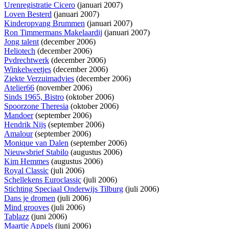
Urenregistratie Cicero
(januari 2007)
Loven Besterd
(januari 2007)
Kinderopvang Brummen
(januari 2007)
Ron Timmermans Makelaardij
(januari 2007)
Jong talent
(december 2006)
Heliotech
(december 2006)
Pvdrechtwerk
(december 2006)
Winkelweetjes
(december 2006)
Ziekte Verzuimadvies
(december 2006)
Atelier66
(november 2006)
Sinds 1965, Bistro
(oktober 2006)
Spoorzone Theresia
(oktober 2006)
Mandoer
(september 2006)
Hendrik Nijs
(september 2006)
Amalour
(september 2006)
Monique van Dalen
(september 2006)
Nieuwsbrief Stabilo
(augustus 2006)
Kim Hemmes
(augustus 2006)
Royal Classic
(juli 2006)
Schellekens Euroclassic
(juli 2006)
Stichting Speciaal Onderwijs Tilburg
(juli 2006)
Dans je dromen
(juli 2006)
Mind grooves
(juli 2006)
Tablazz
(juni 2006)
Maartje Appels
(juni 2006)