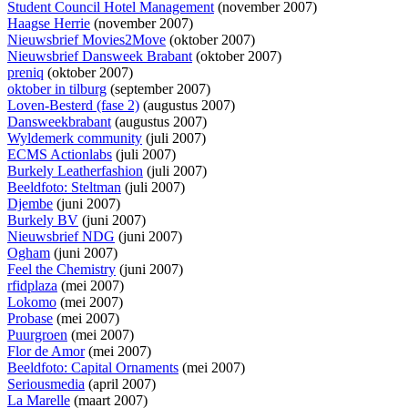
Student Council Hotel Management
(november 2007)
Haagse Herrie
(november 2007)
Nieuwsbrief Movies2Move
(oktober 2007)
Nieuwsbrief Dansweek Brabant
(oktober 2007)
preniq
(oktober 2007)
oktober in tilburg
(september 2007)
Loven-Besterd (fase 2)
(augustus 2007)
Dansweekbrabant
(augustus 2007)
Wyldemerk community
(juli 2007)
ECMS Actionlabs
(juli 2007)
Burkely Leatherfashion
(juli 2007)
Beeldfoto: Steltman
(juli 2007)
Djembe
(juni 2007)
Burkely BV
(juni 2007)
Nieuwsbrief NDG
(juni 2007)
Ogham
(juni 2007)
Feel the Chemistry
(juni 2007)
rfidplaza
(mei 2007)
Lokomo
(mei 2007)
Probase
(mei 2007)
Puurgroen
(mei 2007)
Flor de Amor
(mei 2007)
Beeldfoto: Capital Ornaments
(mei 2007)
Seriousmedia
(april 2007)
La Marelle
(maart 2007)