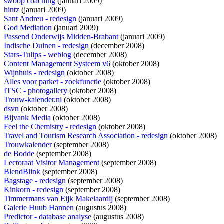
swoop coaching
(januari 2009)
hintz
(januari 2009)
Sant Andreu - redesign
(januari 2009)
God Mediation
(januari 2009)
Passend Onderwijs Midden-Brabant
(januari 2009)
Indische Duinen - redesign
(december 2008)
Stars-Tulips - weblog
(december 2008)
Content Management Systeem v6
(oktober 2008)
Wijnhuis - redesign
(oktober 2008)
Alles voor parket - zoekfunctie
(oktober 2008)
ITSC - photogallery
(oktober 2008)
Trouw-kalender.nl
(oktober 2008)
dsvn
(oktober 2008)
Bijvank Media
(oktober 2008)
Feel the Chemistry - redesign
(oktober 2008)
Travel and Tourism Research Association - redesign
(oktober 2008)
Trouwkalender
(september 2008)
de Bodde
(september 2008)
Lectoraat Visitor Management
(september 2008)
BlendBlink
(september 2008)
Bagstage - redesign
(september 2008)
Kinkorn - redesign
(september 2008)
Timmermans van Eijk Makelaardij
(september 2008)
Galerie Huub Hannen
(augustus 2008)
Predictor - database analyse
(augustus 2008)