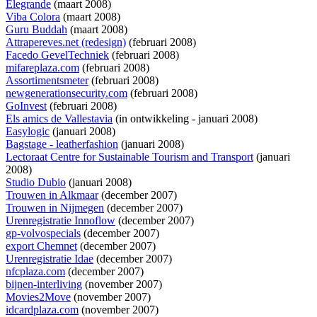
Elegrande
(maart 2008)
Viba Colora
(maart 2008)
Guru Buddah
(maart 2008)
Attrapereves.net (redesign)
(februari 2008)
Facedo GevelTechniek
(februari 2008)
mifareplaza.com
(februari 2008)
Assortimentsmeter
(februari 2008)
newgenerationsecurity.com
(februari 2008)
GoInvest
(februari 2008)
Els amics de Vallestavia
(
in ontwikkeling
- januari 2008)
Easylogic
(januari 2008)
Bagstage - leatherfashion
(januari 2008)
Lectoraat Centre for Sustainable Tourism and Transport
(januari
2008)
Studio Dubio
(januari 2008)
Trouwen in Alkmaar
(december 2007)
Trouwen in Nijmegen
(december 2007)
Urenregistratie Innoflow
(december 2007)
gp-volvospecials
(december 2007)
export Chemnet
(december 2007)
Urenregistratie Idae
(december 2007)
nfcplaza.com
(december 2007)
bijnen-interliving
(november 2007)
Movies2Move
(november 2007)
idcardplaza.com
(november 2007)