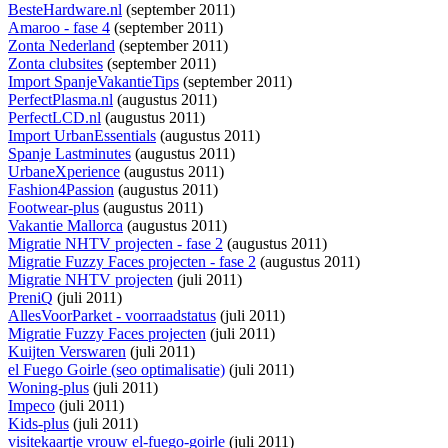
BesteHardware.nl
(september 2011)
Amaroo - fase 4
(september 2011)
Zonta Nederland
(september 2011)
Zonta clubsites
(september 2011)
Import SpanjeVakantieTips
(september 2011)
PerfectPlasma.nl
(augustus 2011)
PerfectLCD.nl
(augustus 2011)
Import UrbanEssentials
(augustus 2011)
Spanje Lastminutes
(augustus 2011)
UrbaneXperience
(augustus 2011)
Fashion4Passion
(augustus 2011)
Footwear-plus
(augustus 2011)
Vakantie Mallorca
(augustus 2011)
Migratie NHTV projecten - fase 2
(augustus 2011)
Migratie Fuzzy Faces projecten - fase 2
(augustus 2011)
Migratie NHTV projecten
(juli 2011)
PreniQ
(juli 2011)
AllesVoorParket - voorraadstatus
(juli 2011)
Migratie Fuzzy Faces projecten
(juli 2011)
Kuijten Verswaren
(juli 2011)
el Fuego Goirle (seo optimalisatie)
(juli 2011)
Woning-plus
(juli 2011)
Impeco
(juli 2011)
Kids-plus
(juli 2011)
visitekaartje vrouw el-fuego-goirle
(juli 2011)