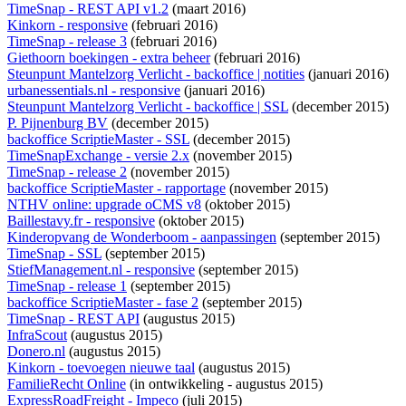
TimeSnap - REST API v1.2
(maart 2016)
Kinkorn - responsive
(februari 2016)
TimeSnap - release 3
(februari 2016)
Giethoorn boekingen - extra beheer
(februari 2016)
Steunpunt Mantelzorg Verlicht - backoffice | notities
(januari 2016)
urbanessentials.nl - responsive
(januari 2016)
Steunpunt Mantelzorg Verlicht - backoffice | SSL
(december 2015)
P. Pijnenburg BV
(december 2015)
backoffice ScriptieMaster - SSL
(december 2015)
TimeSnapExchange - versie 2.x
(november 2015)
TimeSnap - release 2
(november 2015)
backoffice ScriptieMaster - rapportage
(november 2015)
NTHV online: upgrade oCMS v8
(oktober 2015)
Baillestavy.fr - responsive
(oktober 2015)
Kinderopvang de Wonderboom - aanpassingen
(september 2015)
TimeSnap - SSL
(september 2015)
StiefManagement.nl - responsive
(september 2015)
TimeSnap - release 1
(september 2015)
backoffice ScriptieMaster - fase 2
(september 2015)
TimeSnap - REST API
(augustus 2015)
InfraScout
(augustus 2015)
Donero.nl
(augustus 2015)
Kinkorn - toevoegen nieuwe taal
(augustus 2015)
FamilieRecht Online
(
in ontwikkeling
- augustus 2015)
ExpressRoadFreight - Impeco
(juli 2015)