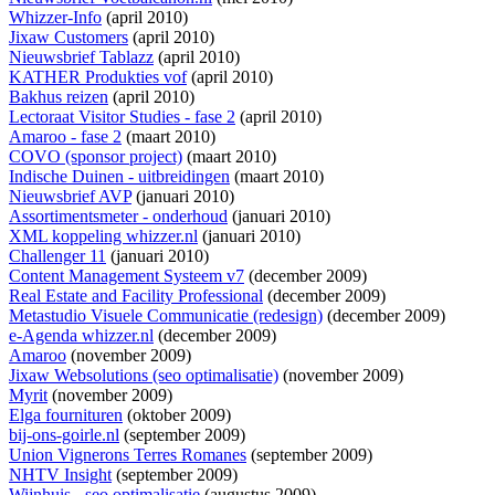
Whizzer-Info
(april 2010)
Jixaw Customers
(april 2010)
Nieuwsbrief Tablazz
(april 2010)
KATHER Produkties vof
(april 2010)
Bakhus reizen
(april 2010)
Lectoraat Visitor Studies - fase 2
(april 2010)
Amaroo - fase 2
(maart 2010)
COVO (sponsor project)
(maart 2010)
Indische Duinen - uitbreidingen
(maart 2010)
Nieuwsbrief AVP
(januari 2010)
Assortimentsmeter - onderhoud
(januari 2010)
XML koppeling whizzer.nl
(januari 2010)
Challenger 11
(januari 2010)
Content Management Systeem v7
(december 2009)
Real Estate and Facility Professional
(december 2009)
Metastudio Visuele Communicatie (redesign)
(december 2009)
e-Agenda whizzer.nl
(december 2009)
Amaroo
(november 2009)
Jixaw Websolutions (seo optimalisatie)
(november 2009)
Myrit
(november 2009)
Elga fournituren
(oktober 2009)
bij-ons-goirle.nl
(september 2009)
Union Vignerons Terres Romanes
(september 2009)
NHTV Insight
(september 2009)
Wijnhuis - seo optimalisatie
(augustus 2009)