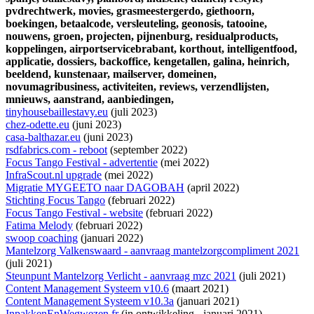
pvdrechtwerk,
movies,
grasmeestergerdo,
giethoorn,
boekingen,
betaalcode,
versleuteling,
geonosis,
tatooine,
nouwens,
groen,
projecten,
pijnenburg,
residualproducts,
koppelingen,
airportservicebrabant,
korthout,
intelligentfood,
applicatie,
dossiers,
backoffice,
kengetallen,
galina,
heinrich,
beeldend,
kunstenaar,
mailserver,
domeinen,
novumagribusiness,
activiteiten,
reviews,
verzendlijsten,
mnieuws,
aanstrand,
aanbiedingen,
tinyhousebaillestavy.eu
(juli 2023)
chez-odette.eu
(juni 2023)
casa-balthazar.eu
(juni 2023)
rsdfabrics.com - reboot
(september 2022)
Focus Tango Festival - advertentie
(mei 2022)
InfraScout.nl upgrade
(mei 2022)
Migratie MYGEETO naar DAGOBAH
(april 2022)
Stichting Focus Tango
(februari 2022)
Focus Tango Festival - website
(februari 2022)
Fatima Melody
(februari 2022)
swoop coaching
(januari 2022)
Mantelzorg Valkenswaard - aanvraag mantelzorgcompliment 2021
(juli 2021)
Steunpunt Mantelzorg Verlicht - aanvraag mzc 2021
(juli 2021)
Content Management Systeem v10.6
(maart 2021)
Content Management Systeem v10.3a
(januari 2021)
InpakkenEnWegwezen.fr
(
in ontwikkeling
- januari 2021)