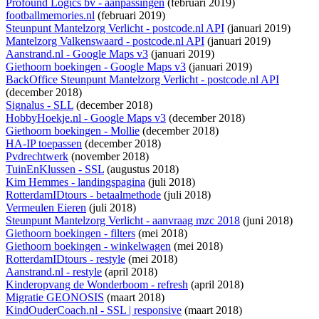
Profound Logics bv - aanpassingen
(februari 2019)
footballmemories.nl
(februari 2019)
Steunpunt Mantelzorg Verlicht - postcode.nl API
(januari 2019)
Mantelzorg Valkenswaard - postcode.nl API
(januari 2019)
Aanstrand.nl - Google Maps v3
(januari 2019)
Giethoorn boekingen - Google Maps v3
(januari 2019)
BackOffice Steunpunt Mantelzorg Verlicht - postcode.nl API
(december 2018)
Signalus - SLL
(december 2018)
HobbyHoekje.nl - Google Maps v3
(december 2018)
Giethoorn boekingen - Mollie
(december 2018)
HA-IP toepassen
(december 2018)
Pvdrechtwerk
(november 2018)
TuinEnKlussen - SSL
(augustus 2018)
Kim Hemmes - landingspagina
(juli 2018)
RotterdamIDtours - betaalmethode
(juli 2018)
Vermeulen Eieren
(juli 2018)
Steunpunt Mantelzorg Verlicht - aanvraag mzc 2018
(juni 2018)
Giethoorn boekingen - filters
(mei 2018)
Giethoorn boekingen - winkelwagen
(mei 2018)
RotterdamIDtours - restyle
(mei 2018)
Aanstrand.nl - restyle
(april 2018)
Kinderopvang de Wonderboom - refresh
(april 2018)
Migratie GEONOSIS
(maart 2018)
KindOuderCoach.nl - SSL | responsive
(maart 2018)