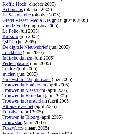
Koffie Hoek
(oktober 2005)
Actionlabs
(oktober 2005)
La Salamandre
(oktober 2005)
Gretel Vaesen Media Design
(augustus 2005)
van de Velde
(augustus 2005)
La Folie
(juli 2005)
Kinkorn
(juli 2005)
Q4EU
(juli 2005)
De digitale Nieuwsbrief
(juni 2005)
Trackbase
(juni 2005)
Indische duinen
(juni 2005)
Perfectplasma
(juni 2005)
Tradez
(juni 2005)
snlclan
(juni 2005)
Nieuwsbrief Wijnhuis.net
(mei 2005)
Trouwen in Eindhoven
(april 2005)
Trouwen in Maastricht
(april 2005)
Trouwen in Rottedam
(april 2005)
Trouwen in Amsterdam
(april 2005)
Attrapereves.net
(april 2005)
Fonstival
(april 2005)
Trouwen in Tilburg
(april 2005)
Trouwstad
(april 2005)
Fuzzyfaces
(maart 2005)
Jasper Konings-Fortuin
(maart 2005)