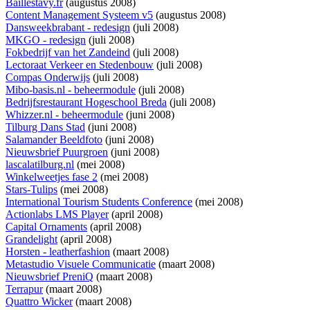
Baillestavy.fr
(augustus 2008)
Content Management Systeem v5
(augustus 2008)
Dansweekbrabant - redesign
(juli 2008)
MKGO - redesign
(juli 2008)
Fokbedrijf van het Zandeind
(juli 2008)
Lectoraat Verkeer en Stedenbouw
(juli 2008)
Compas Onderwijs
(juli 2008)
Mibo-basis.nl - beheermodule
(juli 2008)
Bedrijfsrestaurant Hogeschool Breda
(juli 2008)
Whizzer.nl - beheermodule
(juni 2008)
Tilburg Dans Stad
(juni 2008)
Salamander Beeldfoto
(juni 2008)
Nieuwsbrief Puurgroen
(juni 2008)
lascalatilburg.nl
(mei 2008)
Winkelweetjes fase 2
(mei 2008)
Stars-Tulips
(mei 2008)
International Tourism Students Conference
(mei 2008)
Actionlabs LMS Player
(april 2008)
Capital Ornaments
(april 2008)
Grandelight
(april 2008)
Horsten - leatherfashion
(maart 2008)
Metastudio Visuele Communicatie
(maart 2008)
Nieuwsbrief PreniQ
(maart 2008)
Terrapur
(maart 2008)
Quattro Wicker
(maart 2008)