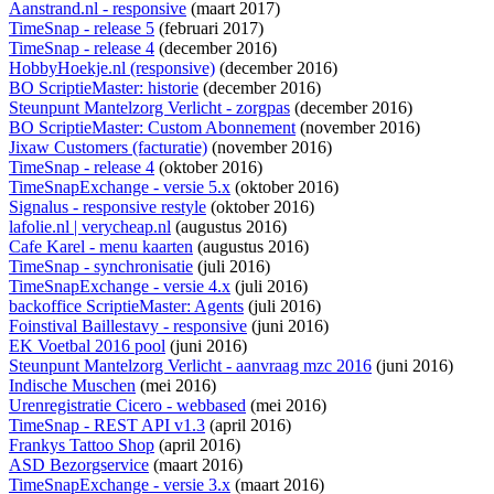
Aanstrand.nl - responsive
(maart 2017)
TimeSnap - release 5
(februari 2017)
TimeSnap - release 4
(december 2016)
HobbyHoekje.nl (responsive)
(december 2016)
BO ScriptieMaster: historie
(december 2016)
Steunpunt Mantelzorg Verlicht - zorgpas
(december 2016)
BO ScriptieMaster: Custom Abonnement
(november 2016)
Jixaw Customers (facturatie)
(november 2016)
TimeSnap - release 4
(oktober 2016)
TimeSnapExchange - versie 5.x
(oktober 2016)
Signalus - responsive restyle
(oktober 2016)
lafolie.nl | verycheap.nl
(augustus 2016)
Cafe Karel - menu kaarten
(augustus 2016)
TimeSnap - synchronisatie
(juli 2016)
TimeSnapExchange - versie 4.x
(juli 2016)
backoffice ScriptieMaster: Agents
(juli 2016)
Foinstival Baillestavy - responsive
(juni 2016)
EK Voetbal 2016 pool
(juni 2016)
Steunpunt Mantelzorg Verlicht - aanvraag mzc 2016
(juni 2016)
Indische Muschen
(mei 2016)
Urenregistratie Cicero - webbased
(mei 2016)
TimeSnap - REST API v1.3
(april 2016)
Frankys Tattoo Shop
(april 2016)
ASD Bezorgservice
(maart 2016)
TimeSnapExchange - versie 3.x
(maart 2016)