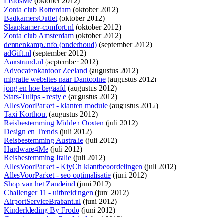
LeadsMe
(oktober 2012)
Zonta club Rotterdam
(oktober 2012)
BadkamersOutlet
(oktober 2012)
Slaapkamer-comfort.nl
(oktober 2012)
Zonta club Amsterdam
(oktober 2012)
dennenkamp.info (onderhoud)
(september 2012)
adGift.nl
(september 2012)
Aanstrand.nl
(september 2012)
Advocatenkantoor Zeeland
(augustus 2012)
migratie websites naar Dantooine
(augustus 2012)
jong en hoe begaafd
(augustus 2012)
Stars-Tulips - restyle
(augustus 2012)
AllesVoorParket - klanten module
(augustus 2012)
Taxi Korthout
(augustus 2012)
Reisbestemming Midden Oosten
(juli 2012)
Design en Trends
(juli 2012)
Reisbestemming Australie
(juli 2012)
Hardware4Me
(juli 2012)
Reisbestemming Italie
(juli 2012)
AllesVoorParket - KiyOh klantbeoordelingen
(juli 2012)
AllesVoorParket - seo optimalisatie
(juni 2012)
Shop van het Zandeind
(juni 2012)
Challenger 11 - uitbreidingen
(juni 2012)
AirportServiceBrabant.nl
(juni 2012)
Kinderkleding By Frodo
(juni 2012)