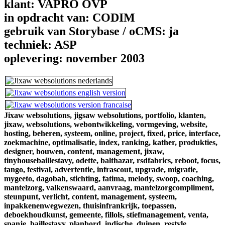
klant:
VAPRO OVP
in opdracht van:
CODIM
gebruik van Storybase / oCMS:
ja
techniek:
ASP
oplevering:
november 2003
Jixaw websolutions,
jigsaw websolutions,
portfolio,
klanten,
jixaw,
websolutions,
webontwikkeling,
vormgeving,
website,
hosting,
beheren,
systeem,
online,
project,
fixed,
price,
interface,
zoekmachine,
optimalisatie,
index,
ranking,
kather,
produkties,
designer,
bouwen,
content,
management,
jixaw,
tinyhousebaillestavy,
odette,
balthazar,
rsdfabrics,
reboot,
focus,
tango,
festival,
advertentie,
infrascout,
upgrade,
migratie,
mygeeto,
dagobah,
stichting,
fatima,
melody,
swoop,
coaching,
mantelzorg,
valkenswaard,
aanvraag,
mantelzorgcompliment,
steunpunt,
verlicht,
content,
management,
systeem,
inpakkenenwegwezen,
thuisinfrankrijk,
toepassen,
deboekhoudkunst,
gemeente,
fillols,
stiefmanagement,
venta,
spanje,
baillestavy,
planbord,
indische,
duinen,
restyle,