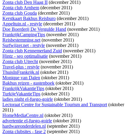
Zonta club Den Haag II
(december 2011)
Zonta club Arnhem
(december 2011)
Zonta club Gouda
(december 2011)
Kerstkaart Bakhus Reisburo
(december 2011)
Appeltuin.nl - restyle
(december 2011)
Doe Boerderij De Vergulde Hand
(november 2011)
FrankrijkCampingTips
(november 2011)
Reisbestemming.net
(november 2011)
Surfwijzer.net - restyle
(november 2011)
Zonta club Kennemerland Zuid
(november 2011)
Hintz - seo optimalisatie
(november 2011)
Zonta club Utrecht
(november 2011)
Travel-plus : restyle
(november 2011)
ThuisInFrankrijk.nl
(oktober 2011)
Monique van Dalen
(oktober 2011)
Bakhus reizen - gastenboek
(oktober 2011)
FrankrijkVakantieTips
(oktober 2011)
TurkijeVakantieTips
(oktober 2011)
ladies night el-fuego-goirle
(oktober 2011)
Lectoraat Centre for Sustainable Tourism and Transport
(oktober
2011)
HomeMediaCentre.nl
(oktober 2011)
advertentie el-fuego-goirle
(oktober 2011)
hardwareonderdelen.nl
(september 2011)
Zonta clubsites - fase 2
(september 2011)