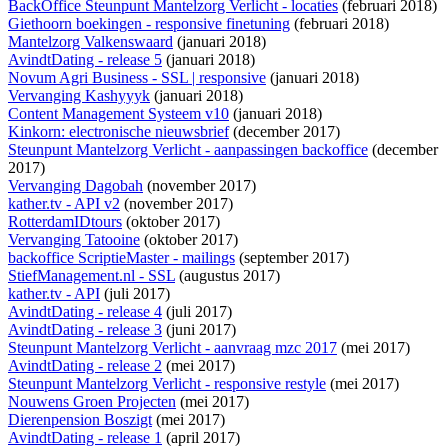
BackOffice Steunpunt Mantelzorg Verlicht - locaties
(februari 2018)
Giethoorn boekingen - responsive finetuning
(februari 2018)
Mantelzorg Valkenswaard
(januari 2018)
AvindtDating - release 5
(januari 2018)
Novum Agri Business - SSL | responsive
(januari 2018)
Vervanging Kashyyyk
(januari 2018)
Content Management Systeem v10
(januari 2018)
Kinkorn: electronische nieuwsbrief
(december 2017)
Steunpunt Mantelzorg Verlicht - aanpassingen backoffice
(december
2017)
Vervanging Dagobah
(november 2017)
kather.tv - API v2
(november 2017)
RotterdamIDtours
(oktober 2017)
Vervanging Tatooine
(oktober 2017)
backoffice ScriptieMaster - mailings
(september 2017)
StiefManagement.nl - SSL
(augustus 2017)
kather.tv - API
(juli 2017)
AvindtDating - release 4
(juli 2017)
AvindtDating - release 3
(juni 2017)
Steunpunt Mantelzorg Verlicht - aanvraag mzc 2017
(mei 2017)
AvindtDating - release 2
(mei 2017)
Steunpunt Mantelzorg Verlicht - responsive restyle
(mei 2017)
Nouwens Groen Projecten
(mei 2017)
Dierenpension Boszigt
(mei 2017)
AvindtDating - release 1
(april 2017)