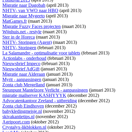
Migratie naar Dagobah
(april 2013)
NHTV- van VWO naar HBO
(april 2013)
Migratie naar Mygeeto
(april 2013)
MatGames.fr
(maart 2013)
Migratie Fuzzy Faces projecten
(maart 2013)
Wijnhuis.net - restyle
(maart 2013)
Ster in de Horeca
(maart 2013)
NHTV- Storingen (Agent)
(maart 2013)
NHTV- Storingen
(februari 2013)
La Salamandre - optimalisatie voor tablets
(februari 2013)
Actionlabs - onderhoud
(februari 2013)
Nieuwsbrief Impeco
(februari 2013)
Nieuwsbrief AdGift
(januari 2013)
Migratie naar Alderaan
(januari 2013)
Myrit - aanpassingen
(januari 2013)
Zonta club Mergelland
(januari 2013)
Steunpunt Mantelzorg Verlicht - aanpassingen
(januari 2013)
migratie mailserver KASHYYYK
(december 2012)
Advocatenkantoor Zeeland - uitbreiding
(december 2012)
Zonta club Eindhoven
(december 2012)
babykledingmeisje.nl
(november 2012)
skivakantietips.nl
(november 2012)
Agripoort.com
(oktober 2012)
Crystalyx-likblokken.nl
(oktober 2012)