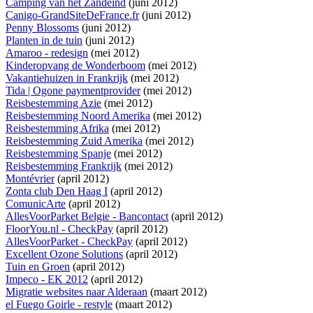
Camping van het Zandeind
(juni 2012)
Canigo-GrandSiteDeFrance.fr
(juni 2012)
Penny Blossoms
(juni 2012)
Planten in de tuin
(juni 2012)
Amaroo - redesign
(mei 2012)
Kinderopvang de Wonderboom
(mei 2012)
Vakantiehuizen in Frankrijk
(mei 2012)
Tida | Ogone paymentprovider
(mei 2012)
Reisbestemming Azie
(mei 2012)
Reisbestemming Noord Amerika
(mei 2012)
Reisbestemming Afrika
(mei 2012)
Reisbestemming Zuid Amerika
(mei 2012)
Reisbestemming Spanje
(mei 2012)
Reisbestemming Frankrijk
(mei 2012)
Montévrier
(april 2012)
Zonta club Den Haag I
(april 2012)
ComunicArte
(april 2012)
AllesVoorParket Belgie - Bancontact
(april 2012)
FloorYou.nl - CheckPay
(april 2012)
AllesVoorParket - CheckPay
(april 2012)
Excellent Ozone Solutions
(april 2012)
Tuin en Groen
(april 2012)
Impeco - EK 2012
(april 2012)
Migratie websites naar Alderaan
(maart 2012)
el Fuego Goirle - restyle
(maart 2012)