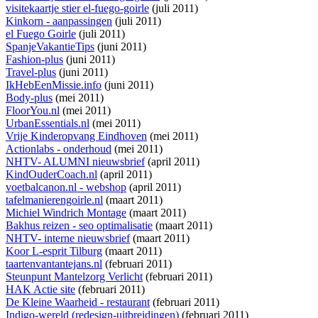
visitekaartje stier el-fuego-goirle
(juli 2011)
Kinkorn - aanpassingen
(juli 2011)
el Fuego Goirle
(juli 2011)
SpanjeVakantieTips
(juni 2011)
Fashion-plus
(juni 2011)
Travel-plus
(juni 2011)
IkHebEenMissie.info
(juni 2011)
Body-plus
(mei 2011)
FloorYou.nl
(mei 2011)
UrbanEssentials.nl
(mei 2011)
Vrije Kinderopvang Eindhoven
(mei 2011)
Actionlabs - onderhoud
(mei 2011)
NHTV- ALUMNI nieuwsbrief
(april 2011)
KindOuderCoach.nl
(april 2011)
voetbalcanon.nl - webshop
(april 2011)
tafelmanierengoirle.nl
(maart 2011)
Michiel Windrich Montage
(maart 2011)
Bakhus reizen - seo optimalisatie
(maart 2011)
NHTV- interne nieuwsbrief
(maart 2011)
Koor L-esprit Tilburg
(maart 2011)
taartenvantantejans.nl
(februari 2011)
Steunpunt Mantelzorg Verlicht
(februari 2011)
HAK Actie site
(februari 2011)
De Kleine Waarheid - restaurant
(februari 2011)
Indigo-wereld (redesign-uitbreidingen)
(februari 2011)