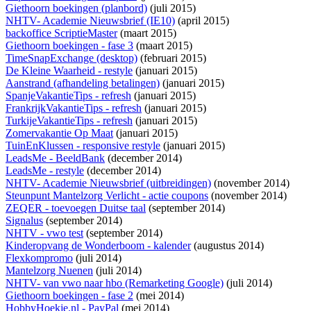
Giethoorn boekingen (planbord)
(juli 2015)
NHTV- Academie Nieuwsbrief (IE10)
(april 2015)
backoffice ScriptieMaster
(maart 2015)
Giethoorn boekingen - fase 3
(maart 2015)
TimeSnapExchange (desktop)
(februari 2015)
De Kleine Waarheid - restyle
(januari 2015)
Aanstrand (afhandeling betalingen)
(januari 2015)
SpanjeVakantieTips - refresh
(januari 2015)
FrankrijkVakantieTips - refresh
(januari 2015)
TurkijeVakantieTips - refresh
(januari 2015)
Zomervakantie Op Maat
(januari 2015)
TuinEnKlussen - responsive restyle
(januari 2015)
LeadsMe - BeeldBank
(december 2014)
LeadsMe - restyle
(december 2014)
NHTV- Academie Nieuwsbrief (uitbreidingen)
(november 2014)
Steunpunt Mantelzorg Verlicht - actie coupons
(november 2014)
ZEQER - toevoegen Duitse taal
(september 2014)
Signalus
(september 2014)
NHTV - vwo test
(september 2014)
Kinderopvang de Wonderboom - kalender
(augustus 2014)
Flexkompromo
(juli 2014)
Mantelzorg Nuenen
(juli 2014)
NHTV- van vwo naar hbo (Remarketing Google)
(juli 2014)
Giethoorn boekingen - fase 2
(mei 2014)
HobbyHoekje.nl - PayPal
(mei 2014)