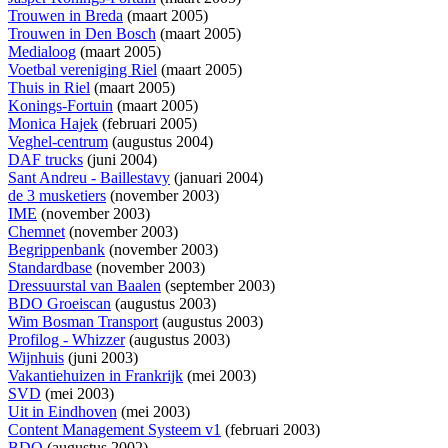
Trouwen in Breda
(maart 2005)
Trouwen in Den Bosch
(maart 2005)
Medialoog
(maart 2005)
Voetbal vereniging Riel
(maart 2005)
Thuis in Riel
(maart 2005)
Konings-Fortuin
(maart 2005)
Monica Hajek
(februari 2005)
Veghel-centrum
(augustus 2004)
DAF trucks
(juni 2004)
Sant Andreu - Baillestavy
(januari 2004)
de 3 musketiers
(november 2003)
IME
(november 2003)
Chemnet
(november 2003)
Begrippenbank
(november 2003)
Standardbase
(november 2003)
Dressuurstal van Baalen
(september 2003)
BDO Groeiscan
(augustus 2003)
Wim Bosman Transport
(augustus 2003)
Profilog - Whizzer
(augustus 2003)
Wijnhuis
(juni 2003)
Vakantiehuizen in Frankrijk
(mei 2003)
SVD
(mei 2003)
Uit in Eindhoven
(mei 2003)
Content Management Systeem v1
(februari 2003)
BDO
(augustus 2002)