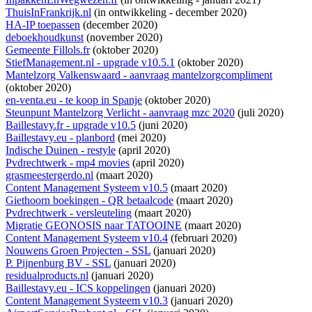
ThuisInFrankrijk.nl
(
in ontwikkeling
- december 2020)
HA-IP toepassen
(december 2020)
deboekhoudkunst
(november 2020)
Gemeente Fillols.fr
(oktober 2020)
StiefManagement.nl - upgrade v10.5.1
(oktober 2020)
Mantelzorg Valkenswaard - aanvraag mantelzorgcompliment
(oktober 2020)
en-venta.eu - te koop in Spanje
(oktober 2020)
Steunpunt Mantelzorg Verlicht - aanvraag mzc 2020
(juli 2020)
Baillestavy.fr - upgrade v10.5
(juni 2020)
Baillestavy.eu - planbord
(mei 2020)
Indische Duinen - restyle
(april 2020)
Pvdrechtwerk - mp4 movies
(april 2020)
grasmeestergerdo.nl
(maart 2020)
Content Management Systeem v10.5
(maart 2020)
Giethoorn boekingen - QR betaalcode
(maart 2020)
Pvdrechtwerk - versleuteling
(maart 2020)
Migratie GEONOSIS naar TATOOINE
(maart 2020)
Content Management Systeem v10.4
(februari 2020)
Nouwens Groen Projecten - SSL
(januari 2020)
P. Pijnenburg BV - SSL
(januari 2020)
residualproducts.nl
(januari 2020)
Baillestavy.eu - ICS koppelingen
(januari 2020)
Content Management Systeem v10.3
(januari 2020)