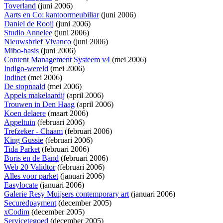
Toverland
(juni 2006)
Aarts en Co: kantoormeubiliar
(juni 2006)
Daniel de Rooij
(juni 2006)
Studio Annelee
(juni 2006)
Nieuwsbrief Vivanco
(juni 2006)
Mibo-basis
(juni 2006)
Content Management Systeem v4
(mei 2006)
Indigo-wereld
(mei 2006)
Indinet
(mei 2006)
De stopnaald
(mei 2006)
Appels makelaardij
(april 2006)
Trouwen in Den Haag
(april 2006)
Koen delaere
(maart 2006)
Appeltuin
(februari 2006)
Trefzeker - Chaam
(februari 2006)
King Gussie
(februari 2006)
Tida Parket
(februari 2006)
Boris en de Band
(februari 2006)
Web 20 Validtor
(februari 2006)
Alles voor parket
(januari 2006)
Easylocate
(januari 2006)
Galerie Resy Muijsers contemporary art
(januari 2006)
Securedpayment
(december 2005)
xCodim
(december 2005)
Servicetegoed
(december 2005)