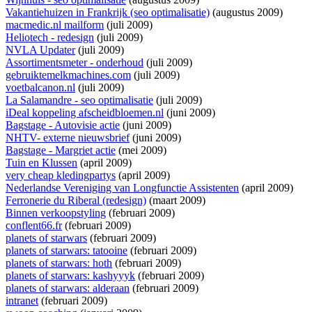
Vakantiehuizen in Frankrijk (seo optimalisatie)
(augustus 2009)
macmedic.nl mailform
(juli 2009)
Heliotech - redesign
(juli 2009)
NVLA Updater
(juli 2009)
Assortimentsmeter - onderhoud
(juli 2009)
gebruiktemelkmachines.com
(juli 2009)
voetbalcanon.nl
(juli 2009)
La Salamandre - seo optimalisatie
(juli 2009)
iDeal koppeling afscheidbloemen.nl
(juni 2009)
Bagstage - Autovisie actie
(juni 2009)
NHTV- externe nieuwsbrief
(juni 2009)
Bagstage - Margriet actie
(mei 2009)
Tuin en Klussen
(april 2009)
very cheap kledingpartys
(april 2009)
Nederlandse Vereniging van Longfunctie Assistenten
(april 2009)
Ferronerie du Riberal (redesign)
(maart 2009)
Binnen verkoopstyling
(februari 2009)
conflent66.fr
(februari 2009)
planets of starwars
(februari 2009)
planets of starwars: tatooine
(februari 2009)
planets of starwars: hoth
(februari 2009)
planets of starwars: kashyyyk
(februari 2009)
planets of starwars: alderaan
(februari 2009)
intranet
(februari 2009)