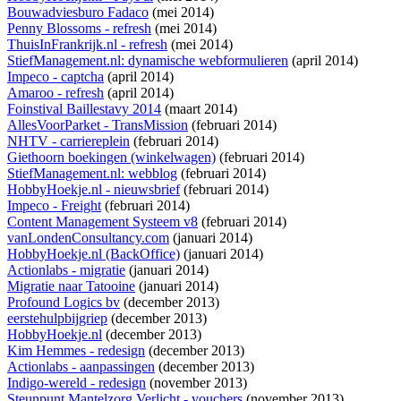
Bouwadviesburo Fadaco
(mei 2014)
Penny Blossoms - refresh
(mei 2014)
ThuisInFrankrijk.nl - refresh
(mei 2014)
StiefManagement.nl: dynamische webformulieren
(april 2014)
Impeco - captcha
(april 2014)
Amaroo - refresh
(april 2014)
Foinstival Baillestavy 2014
(maart 2014)
AllesVoorParket - TransMission
(februari 2014)
NHTV - carriereplein
(februari 2014)
Giethoorn boekingen (winkelwagen)
(februari 2014)
StiefManagement.nl: webblog
(februari 2014)
HobbyHoekje.nl - nieuwsbrief
(februari 2014)
Impeco - Freight
(februari 2014)
Content Management Systeem v8
(februari 2014)
vanLondenConsultancy.com
(januari 2014)
HobbyHoekje.nl (BackOffice)
(januari 2014)
Actionlabs - migratie
(januari 2014)
Migratie naar Tatooine
(januari 2014)
Profound Logics bv
(december 2013)
eerstehulpbijgriep
(december 2013)
HobbyHoekje.nl
(december 2013)
Kim Hemmes - redesign
(december 2013)
Actionlabs - aanpassingen
(december 2013)
Indigo-wereld - redesign
(november 2013)
Steunpunt Mantelzorg Verlicht - vouchers
(november 2013)