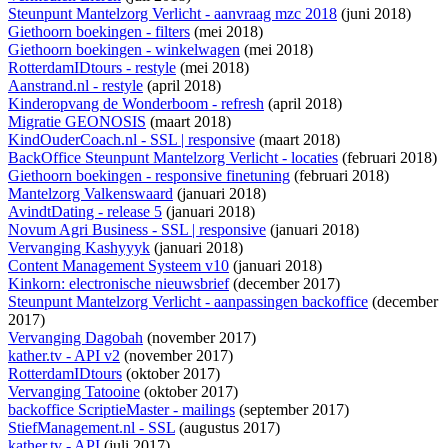
Steunpunt Mantelzorg Verlicht - aanvraag mzc 2018
(juni 2018)
Giethoorn boekingen - filters
(mei 2018)
Giethoorn boekingen - winkelwagen
(mei 2018)
RotterdamIDtours - restyle
(mei 2018)
Aanstrand.nl - restyle
(april 2018)
Kinderopvang de Wonderboom - refresh
(april 2018)
Migratie GEONOSIS
(maart 2018)
KindOuderCoach.nl - SSL | responsive
(maart 2018)
BackOffice Steunpunt Mantelzorg Verlicht - locaties
(februari 2018)
Giethoorn boekingen - responsive finetuning
(februari 2018)
Mantelzorg Valkenswaard
(januari 2018)
AvindtDating - release 5
(januari 2018)
Novum Agri Business - SSL | responsive
(januari 2018)
Vervanging Kashyyyk
(januari 2018)
Content Management Systeem v10
(januari 2018)
Kinkorn: electronische nieuwsbrief
(december 2017)
Steunpunt Mantelzorg Verlicht - aanpassingen backoffice
(december
2017)
Vervanging Dagobah
(november 2017)
kather.tv - API v2
(november 2017)
RotterdamIDtours
(oktober 2017)
Vervanging Tatooine
(oktober 2017)
backoffice ScriptieMaster - mailings
(september 2017)
StiefManagement.nl - SSL
(augustus 2017)
kather.tv - API
(juli 2017)