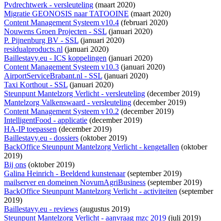
Pvdrechtwerk - versleuteling
(maart 2020)
Migratie GEONOSIS naar TATOOINE
(maart 2020)
Content Management Systeem v10.4
(februari 2020)
Nouwens Groen Projecten - SSL
(januari 2020)
P. Pijnenburg BV - SSL
(januari 2020)
residualproducts.nl
(januari 2020)
Baillestavy.eu - ICS koppelingen
(januari 2020)
Content Management Systeem v10.3
(januari 2020)
AirportServiceBrabant.nl - SSL
(januari 2020)
Taxi Korthout - SSL
(januari 2020)
Steunpunt Mantelzorg Verlicht - versleuteling
(december 2019)
Mantelzorg Valkenswaard - versleuteling
(december 2019)
Content Management Systeem v10.2
(december 2019)
IntelligentFood - applicatie
(december 2019)
HA-IP toepassen
(december 2019)
Baillestavy.eu - dossiers
(oktober 2019)
BackOffice Steunpunt Mantelzorg Verlicht - kengetallen
(oktober
2019)
Bij ons
(oktober 2019)
Galina Heinrich - Beeldend kunstenaar
(september 2019)
mailserver en domeinen NovumAgriBusiness
(september 2019)
BackOffice Steunpunt Mantelzorg Verlicht - activiteiten
(september
2019)
Baillestavy.eu - reviews
(augustus 2019)
Steunpunt Mantelzorg Verlicht - aanvraag mzc 2019
(juli 2019)