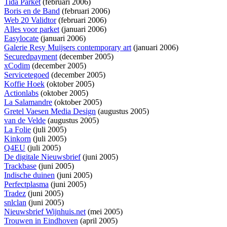
Tida Parket
(februari 2006)
Boris en de Band
(februari 2006)
Web 20 Validtor
(februari 2006)
Alles voor parket
(januari 2006)
Easylocate
(januari 2006)
Galerie Resy Muijsers contemporary art
(januari 2006)
Securedpayment
(december 2005)
xCodim
(december 2005)
Servicetegoed
(december 2005)
Koffie Hoek
(oktober 2005)
Actionlabs
(oktober 2005)
La Salamandre
(oktober 2005)
Gretel Vaesen Media Design
(augustus 2005)
van de Velde
(augustus 2005)
La Folie
(juli 2005)
Kinkorn
(juli 2005)
Q4EU
(juli 2005)
De digitale Nieuwsbrief
(juni 2005)
Trackbase
(juni 2005)
Indische duinen
(juni 2005)
Perfectplasma
(juni 2005)
Tradez
(juni 2005)
snlclan
(juni 2005)
Nieuwsbrief Wijnhuis.net
(mei 2005)
Trouwen in Eindhoven
(april 2005)