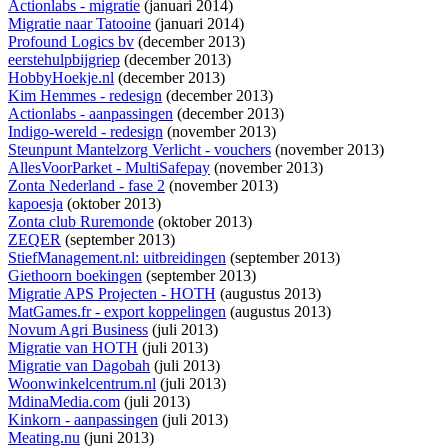
Actionlabs - migratie
(januari 2014)
Migratie naar Tatooine
(januari 2014)
Profound Logics bv
(december 2013)
eerstehulpbijgriep
(december 2013)
HobbyHoekje.nl
(december 2013)
Kim Hemmes - redesign
(december 2013)
Actionlabs - aanpassingen
(december 2013)
Indigo-wereld - redesign
(november 2013)
Steunpunt Mantelzorg Verlicht - vouchers
(november 2013)
AllesVoorParket - MultiSafepay
(november 2013)
Zonta Nederland - fase 2
(november 2013)
kapoesja
(oktober 2013)
Zonta club Ruremonde
(oktober 2013)
ZEQER
(september 2013)
StiefManagement.nl: uitbreidingen
(september 2013)
Giethoorn boekingen
(september 2013)
Migratie APS Projecten - HOTH
(augustus 2013)
MatGames.fr - export koppelingen
(augustus 2013)
Novum Agri Business
(juli 2013)
Migratie van HOTH
(juli 2013)
Migratie van Dagobah
(juli 2013)
Woonwinkelcentrum.nl
(juli 2013)
MdinaMedia.com
(juli 2013)
Kinkorn - aanpassingen
(juli 2013)
Meating.nu
(juni 2013)