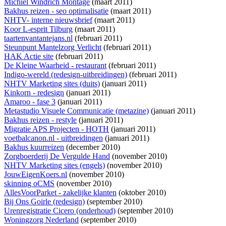
Michiel Windrich Montage
(maart 2011)
Bakhus reizen - seo optimalisatie
(maart 2011)
NHTV- interne nieuwsbrief
(maart 2011)
Koor L-esprit Tilburg
(maart 2011)
taartenvantantejans.nl
(februari 2011)
Steunpunt Mantelzorg Verlicht
(februari 2011)
HAK Actie site
(februari 2011)
De Kleine Waarheid - restaurant
(februari 2011)
Indigo-wereld (redesign-uitbreidingen)
(februari 2011)
NHTV Marketing sites (duits)
(januari 2011)
Kinkorn - redesign
(januari 2011)
Amaroo - fase 3
(januari 2011)
Metastudio Visuele Communicatie (metazine)
(januari 2011)
Bakhus reizen - restyle
(januari 2011)
Migratie APS Projecten - HOTH
(januari 2011)
voetbalcanon.nl - uitbreidingen
(januari 2011)
Bakhus kuurreizen
(december 2010)
Zorgboerderij De Vergulde Hand
(november 2010)
NHTV Marketing sites (engels)
(november 2010)
JouwEigenKoers.nl
(november 2010)
skinning oCMS
(november 2010)
AllesVoorParket - zakelijke klanten
(oktober 2010)
Bij Ons Goirle (redesign)
(september 2010)
Urenregistratie Cicero (onderhoud)
(september 2010)
Woningzorg Nederland
(september 2010)