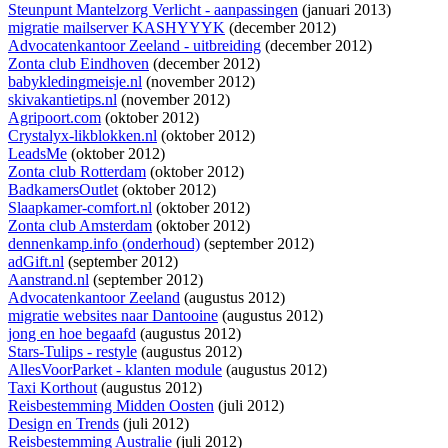
Steunpunt Mantelzorg Verlicht - aanpassingen
(januari 2013)
migratie mailserver KASHYYYK
(december 2012)
Advocatenkantoor Zeeland - uitbreiding
(december 2012)
Zonta club Eindhoven
(december 2012)
babykledingmeisje.nl
(november 2012)
skivakantietips.nl
(november 2012)
Agripoort.com
(oktober 2012)
Crystalyx-likblokken.nl
(oktober 2012)
LeadsMe
(oktober 2012)
Zonta club Rotterdam
(oktober 2012)
BadkamersOutlet
(oktober 2012)
Slaapkamer-comfort.nl
(oktober 2012)
Zonta club Amsterdam
(oktober 2012)
dennenkamp.info (onderhoud)
(september 2012)
adGift.nl
(september 2012)
Aanstrand.nl
(september 2012)
Advocatenkantoor Zeeland
(augustus 2012)
migratie websites naar Dantooine
(augustus 2012)
jong en hoe begaafd
(augustus 2012)
Stars-Tulips - restyle
(augustus 2012)
AllesVoorParket - klanten module
(augustus 2012)
Taxi Korthout
(augustus 2012)
Reisbestemming Midden Oosten
(juli 2012)
Design en Trends
(juli 2012)
Reisbestemming Australie
(juli 2012)