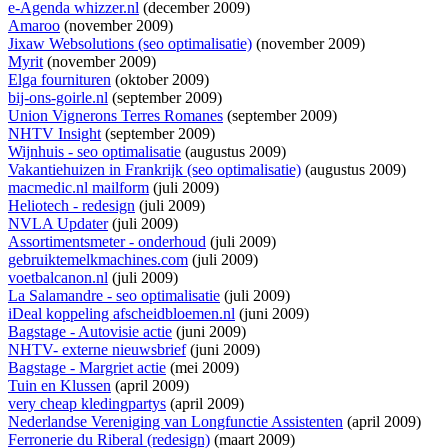
e-Agenda whizzer.nl
(december 2009)
Amaroo
(november 2009)
Jixaw Websolutions (seo optimalisatie)
(november 2009)
Myrit
(november 2009)
Elga fournituren
(oktober 2009)
bij-ons-goirle.nl
(september 2009)
Union Vignerons Terres Romanes
(september 2009)
NHTV Insight
(september 2009)
Wijnhuis - seo optimalisatie
(augustus 2009)
Vakantiehuizen in Frankrijk (seo optimalisatie)
(augustus 2009)
macmedic.nl mailform
(juli 2009)
Heliotech - redesign
(juli 2009)
NVLA Updater
(juli 2009)
Assortimentsmeter - onderhoud
(juli 2009)
gebruiktemelkmachines.com
(juli 2009)
voetbalcanon.nl
(juli 2009)
La Salamandre - seo optimalisatie
(juli 2009)
iDeal koppeling afscheidbloemen.nl
(juni 2009)
Bagstage - Autovisie actie
(juni 2009)
NHTV- externe nieuwsbrief
(juni 2009)
Bagstage - Margriet actie
(mei 2009)
Tuin en Klussen
(april 2009)
very cheap kledingpartys
(april 2009)
Nederlandse Vereniging van Longfunctie Assistenten
(april 2009)
Ferronerie du Riberal (redesign)
(maart 2009)