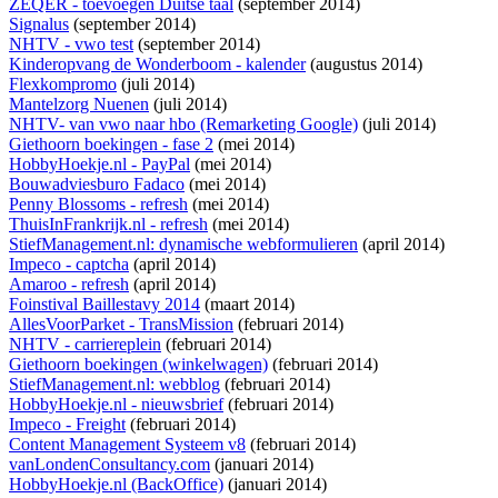
ZEQER - toevoegen Duitse taal
(september 2014)
Signalus
(september 2014)
NHTV - vwo test
(september 2014)
Kinderopvang de Wonderboom - kalender
(augustus 2014)
Flexkompromo
(juli 2014)
Mantelzorg Nuenen
(juli 2014)
NHTV- van vwo naar hbo (Remarketing Google)
(juli 2014)
Giethoorn boekingen - fase 2
(mei 2014)
HobbyHoekje.nl - PayPal
(mei 2014)
Bouwadviesburo Fadaco
(mei 2014)
Penny Blossoms - refresh
(mei 2014)
ThuisInFrankrijk.nl - refresh
(mei 2014)
StiefManagement.nl: dynamische webformulieren
(april 2014)
Impeco - captcha
(april 2014)
Amaroo - refresh
(april 2014)
Foinstival Baillestavy 2014
(maart 2014)
AllesVoorParket - TransMission
(februari 2014)
NHTV - carriereplein
(februari 2014)
Giethoorn boekingen (winkelwagen)
(februari 2014)
StiefManagement.nl: webblog
(februari 2014)
HobbyHoekje.nl - nieuwsbrief
(februari 2014)
Impeco - Freight
(februari 2014)
Content Management Systeem v8
(februari 2014)
vanLondenConsultancy.com
(januari 2014)
HobbyHoekje.nl (BackOffice)
(januari 2014)