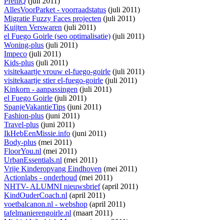
PreniQ
(juli 2011)
AllesVoorParket - voorraadstatus
(juli 2011)
Migratie Fuzzy Faces projecten
(juli 2011)
Kuijten Verswaren
(juli 2011)
el Fuego Goirle (seo optimalisatie)
(juli 2011)
Woning-plus
(juli 2011)
Impeco
(juli 2011)
Kids-plus
(juli 2011)
visitekaartje vrouw el-fuego-goirle
(juli 2011)
visitekaartje stier el-fuego-goirle
(juli 2011)
Kinkorn - aanpassingen
(juli 2011)
el Fuego Goirle
(juli 2011)
SpanjeVakantieTips
(juni 2011)
Fashion-plus
(juni 2011)
Travel-plus
(juni 2011)
IkHebEenMissie.info
(juni 2011)
Body-plus
(mei 2011)
FloorYou.nl
(mei 2011)
UrbanEssentials.nl
(mei 2011)
Vrije Kinderopvang Eindhoven
(mei 2011)
Actionlabs - onderhoud
(mei 2011)
NHTV- ALUMNI nieuwsbrief
(april 2011)
KindOuderCoach.nl
(april 2011)
voetbalcanon.nl - webshop
(april 2011)
tafelmanierengoirle.nl
(maart 2011)