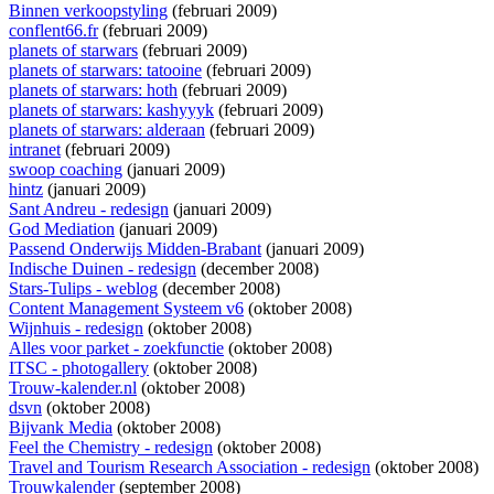
Binnen verkoopstyling
(februari 2009)
conflent66.fr
(februari 2009)
planets of starwars
(februari 2009)
planets of starwars: tatooine
(februari 2009)
planets of starwars: hoth
(februari 2009)
planets of starwars: kashyyyk
(februari 2009)
planets of starwars: alderaan
(februari 2009)
intranet
(februari 2009)
swoop coaching
(januari 2009)
hintz
(januari 2009)
Sant Andreu - redesign
(januari 2009)
God Mediation
(januari 2009)
Passend Onderwijs Midden-Brabant
(januari 2009)
Indische Duinen - redesign
(december 2008)
Stars-Tulips - weblog
(december 2008)
Content Management Systeem v6
(oktober 2008)
Wijnhuis - redesign
(oktober 2008)
Alles voor parket - zoekfunctie
(oktober 2008)
ITSC - photogallery
(oktober 2008)
Trouw-kalender.nl
(oktober 2008)
dsvn
(oktober 2008)
Bijvank Media
(oktober 2008)
Feel the Chemistry - redesign
(oktober 2008)
Travel and Tourism Research Association - redesign
(oktober 2008)
Trouwkalender
(september 2008)