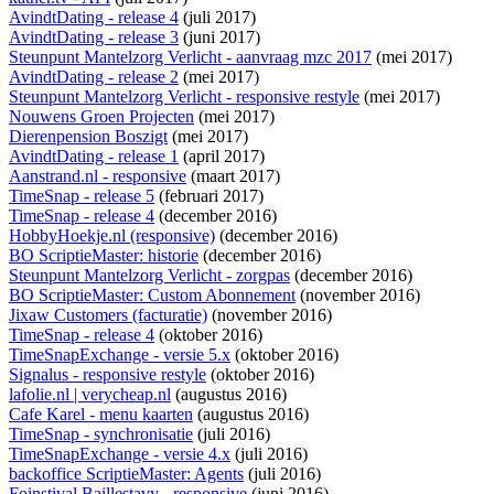
AvindtDating - release 4
(juli 2017)
AvindtDating - release 3
(juni 2017)
Steunpunt Mantelzorg Verlicht - aanvraag mzc 2017
(mei 2017)
AvindtDating - release 2
(mei 2017)
Steunpunt Mantelzorg Verlicht - responsive restyle
(mei 2017)
Nouwens Groen Projecten
(mei 2017)
Dierenpension Boszigt
(mei 2017)
AvindtDating - release 1
(april 2017)
Aanstrand.nl - responsive
(maart 2017)
TimeSnap - release 5
(februari 2017)
TimeSnap - release 4
(december 2016)
HobbyHoekje.nl (responsive)
(december 2016)
BO ScriptieMaster: historie
(december 2016)
Steunpunt Mantelzorg Verlicht - zorgpas
(december 2016)
BO ScriptieMaster: Custom Abonnement
(november 2016)
Jixaw Customers (facturatie)
(november 2016)
TimeSnap - release 4
(oktober 2016)
TimeSnapExchange - versie 5.x
(oktober 2016)
Signalus - responsive restyle
(oktober 2016)
lafolie.nl | verycheap.nl
(augustus 2016)
Cafe Karel - menu kaarten
(augustus 2016)
TimeSnap - synchronisatie
(juli 2016)
TimeSnapExchange - versie 4.x
(juli 2016)
backoffice ScriptieMaster: Agents
(juli 2016)
Foinstival Baillestavy - responsive
(juni 2016)