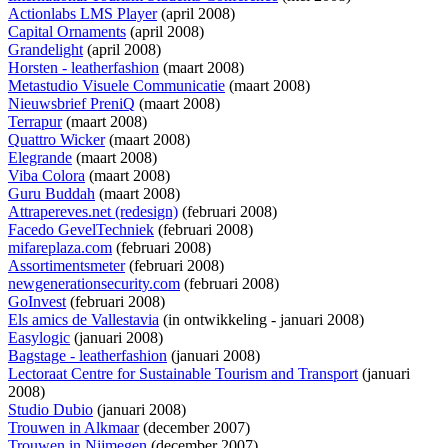
Actionlabs LMS Player
(april 2008)
Capital Ornaments
(april 2008)
Grandelight
(april 2008)
Horsten - leatherfashion
(maart 2008)
Metastudio Visuele Communicatie
(maart 2008)
Nieuwsbrief PreniQ
(maart 2008)
Terrapur
(maart 2008)
Quattro Wicker
(maart 2008)
Elegrande
(maart 2008)
Viba Colora
(maart 2008)
Guru Buddah
(maart 2008)
Attrapereves.net (redesign)
(februari 2008)
Facedo GevelTechniek
(februari 2008)
mifareplaza.com
(februari 2008)
Assortimentsmeter
(februari 2008)
newgenerationsecurity.com
(februari 2008)
GoInvest
(februari 2008)
Els amics de Vallestavia
(
in ontwikkeling
- januari 2008)
Easylogic
(januari 2008)
Bagstage - leatherfashion
(januari 2008)
Lectoraat Centre for Sustainable Tourism and Transport
(januari
2008)
Studio Dubio
(januari 2008)
Trouwen in Alkmaar
(december 2007)
Trouwen in Nijmegen
(december 2007)