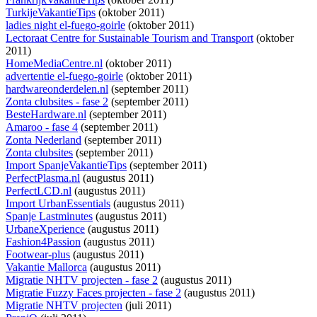
TurkijeVakantieTips
(oktober 2011)
ladies night el-fuego-goirle
(oktober 2011)
Lectoraat Centre for Sustainable Tourism and Transport
(oktober
2011)
HomeMediaCentre.nl
(oktober 2011)
advertentie el-fuego-goirle
(oktober 2011)
hardwareonderdelen.nl
(september 2011)
Zonta clubsites - fase 2
(september 2011)
BesteHardware.nl
(september 2011)
Amaroo - fase 4
(september 2011)
Zonta Nederland
(september 2011)
Zonta clubsites
(september 2011)
Import SpanjeVakantieTips
(september 2011)
PerfectPlasma.nl
(augustus 2011)
PerfectLCD.nl
(augustus 2011)
Import UrbanEssentials
(augustus 2011)
Spanje Lastminutes
(augustus 2011)
UrbaneXperience
(augustus 2011)
Fashion4Passion
(augustus 2011)
Footwear-plus
(augustus 2011)
Vakantie Mallorca
(augustus 2011)
Migratie NHTV projecten - fase 2
(augustus 2011)
Migratie Fuzzy Faces projecten - fase 2
(augustus 2011)
Migratie NHTV projecten
(juli 2011)