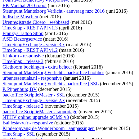
EK Voetbal 2016 pool
(juni 2016)
Steunpunt Mantelzorg Verlicht - aanvraag mzc 2016
(juni 2016)
Indische Muschen
(mei 2016)
Urenregistratie Cicero - webbased
(mei 2016)
TimeSnap - REST API v1.3
(april 2016)
Frankys Tattoo Shop
(april 2016)
ASD Bezorgservice
(maart 2016)
TimeSnapExchange - versie 3.x
(maart 2016)
TimeSnap - REST API v1.2
(maart 2016)
Kinkorn - responsive
(februari 2016)
TimeSnap - release 3
(februari 2016)
Giethoorn boekingen - extra beheer
(februari 2016)
Steunpunt Mantelzorg Verlicht - backoffice | notities
(januari 2016)
urbanessentials.nl - responsive
(januari 2016)
Steunpunt Mantelzorg Verlicht - backoffice | SSL
(december 2015)
P. Pijnenburg BV
(december 2015)
backoffice ScriptieMaster - SSL
(december 2015)
TimeSnapExchange - versie 2.x
(november 2015)
TimeSnap - release 2
(november 2015)
backoffice ScriptieMaster - rapportage
(november 2015)
NTHV online: upgrade oCMS v8
(oktober 2015)
Baillestavy.fr - responsive
(oktober 2015)
Kinderopvang de Wonderboom - aanpassingen
(september 2015)
TimeSnap - SSL
(september 2015)