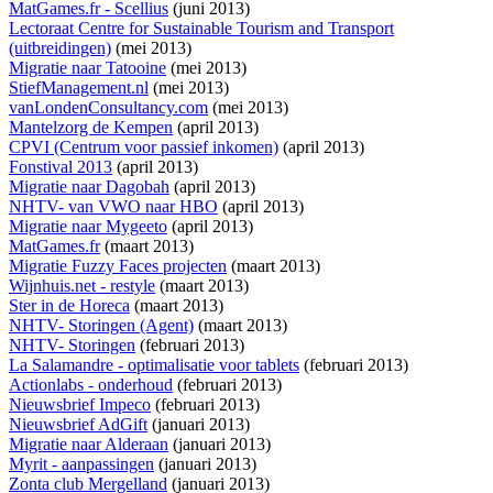
MatGames.fr - Scellius
(juni 2013)
Lectoraat Centre for Sustainable Tourism and Transport
(uitbreidingen)
(mei 2013)
Migratie naar Tatooine
(mei 2013)
StiefManagement.nl
(mei 2013)
vanLondenConsultancy.com
(mei 2013)
Mantelzorg de Kempen
(april 2013)
CPVI (Centrum voor passief inkomen)
(april 2013)
Fonstival 2013
(april 2013)
Migratie naar Dagobah
(april 2013)
NHTV- van VWO naar HBO
(april 2013)
Migratie naar Mygeeto
(april 2013)
MatGames.fr
(maart 2013)
Migratie Fuzzy Faces projecten
(maart 2013)
Wijnhuis.net - restyle
(maart 2013)
Ster in de Horeca
(maart 2013)
NHTV- Storingen (Agent)
(maart 2013)
NHTV- Storingen
(februari 2013)
La Salamandre - optimalisatie voor tablets
(februari 2013)
Actionlabs - onderhoud
(februari 2013)
Nieuwsbrief Impeco
(februari 2013)
Nieuwsbrief AdGift
(januari 2013)
Migratie naar Alderaan
(januari 2013)
Myrit - aanpassingen
(januari 2013)
Zonta club Mergelland
(januari 2013)