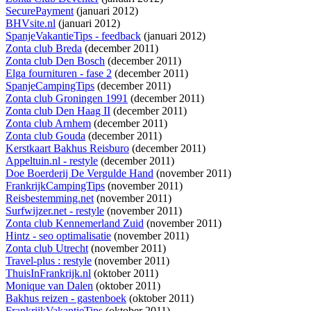
SecurePayment
(januari 2012)
BHVsite.nl
(januari 2012)
SpanjeVakantieTips - feedback
(januari 2012)
Zonta club Breda
(december 2011)
Zonta club Den Bosch
(december 2011)
Elga fournituren - fase 2
(december 2011)
SpanjeCampingTips
(december 2011)
Zonta club Groningen 1991
(december 2011)
Zonta club Den Haag II
(december 2011)
Zonta club Arnhem
(december 2011)
Zonta club Gouda
(december 2011)
Kerstkaart Bakhus Reisburo
(december 2011)
Appeltuin.nl - restyle
(december 2011)
Doe Boerderij De Vergulde Hand
(november 2011)
FrankrijkCampingTips
(november 2011)
Reisbestemming.net
(november 2011)
Surfwijzer.net - restyle
(november 2011)
Zonta club Kennemerland Zuid
(november 2011)
Hintz - seo optimalisatie
(november 2011)
Zonta club Utrecht
(november 2011)
Travel-plus : restyle
(november 2011)
ThuisInFrankrijk.nl
(oktober 2011)
Monique van Dalen
(oktober 2011)
Bakhus reizen - gastenboek
(oktober 2011)
FrankrijkVakantieTips
(oktober 2011)