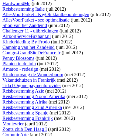
Hardware4Me
(juli 2012)
Reisbestemming Italie
(juli 2012)
AllesVoorParket - KiyOh klantbeoordelingen
(juli 2012)
AllesVoorParket - seo optimalisatie
(juni 2012)
Shop van het Zandeind
(juni 2012)
Challenger 11 - uitbreidingen
(juni 2012)
AirportServiceBrabant.nl
(juni 2012)
Kinderkleding By Frodo
(juni 2012)
Camping van het Zandeind
(juni 2012)
Canigo-GrandSiteDeFrance.fr
(juni 2012)
Penny Blossoms
(juni 2012)
Planten in de tuin
(juni 2012)
Amaroo - redesign
(mei 2012)
Kinderopvang de Wonderboom
(mei 2012)
Vakantiehuizen in Frankrijk
(mei 2012)
Tida | Ogone paymentprovider
(mei 2012)
Reisbestemming Azie
(mei 2012)
Reisbestemming Noord Amerika
(mei 2012)
Reisbestemming Afrika
(mei 2012)
Reisbestemming Zuid Amerika
(mei 2012)
Reisbestemming Spanje
(mei 2012)
Reisbestemming Frankrijk
(mei 2012)
Montévrier
(april 2012)
Zonta club Den Haag I
(april 2012)
ComunicArte
(april 2012)