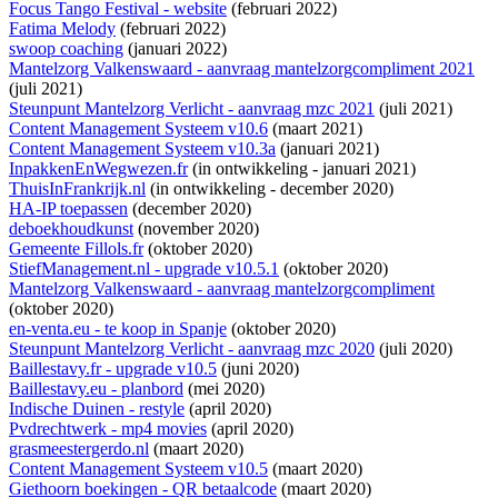
Focus Tango Festival - website
(februari 2022)
Fatima Melody
(februari 2022)
swoop coaching
(januari 2022)
Mantelzorg Valkenswaard - aanvraag mantelzorgcompliment 2021
(juli 2021)
Steunpunt Mantelzorg Verlicht - aanvraag mzc 2021
(juli 2021)
Content Management Systeem v10.6
(maart 2021)
Content Management Systeem v10.3a
(januari 2021)
InpakkenEnWegwezen.fr
(
in ontwikkeling
- januari 2021)
ThuisInFrankrijk.nl
(
in ontwikkeling
- december 2020)
HA-IP toepassen
(december 2020)
deboekhoudkunst
(november 2020)
Gemeente Fillols.fr
(oktober 2020)
StiefManagement.nl - upgrade v10.5.1
(oktober 2020)
Mantelzorg Valkenswaard - aanvraag mantelzorgcompliment
(oktober 2020)
en-venta.eu - te koop in Spanje
(oktober 2020)
Steunpunt Mantelzorg Verlicht - aanvraag mzc 2020
(juli 2020)
Baillestavy.fr - upgrade v10.5
(juni 2020)
Baillestavy.eu - planbord
(mei 2020)
Indische Duinen - restyle
(april 2020)
Pvdrechtwerk - mp4 movies
(april 2020)
grasmeestergerdo.nl
(maart 2020)
Content Management Systeem v10.5
(maart 2020)
Giethoorn boekingen - QR betaalcode
(maart 2020)