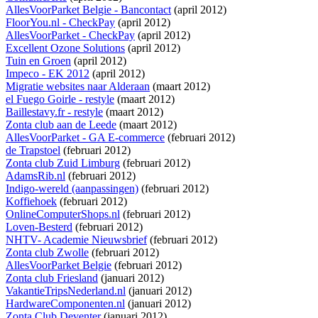
AllesVoorParket Belgie - Bancontact
(april 2012)
FloorYou.nl - CheckPay
(april 2012)
AllesVoorParket - CheckPay
(april 2012)
Excellent Ozone Solutions
(april 2012)
Tuin en Groen
(april 2012)
Impeco - EK 2012
(april 2012)
Migratie websites naar Alderaan
(maart 2012)
el Fuego Goirle - restyle
(maart 2012)
Baillestavy.fr - restyle
(maart 2012)
Zonta club aan de Leede
(maart 2012)
AllesVoorParket - GA E-commerce
(februari 2012)
de Trapstoel
(februari 2012)
Zonta club Zuid Limburg
(februari 2012)
AdamsRib.nl
(februari 2012)
Indigo-wereld (aanpassingen)
(februari 2012)
Koffiehoek
(februari 2012)
OnlineComputerShops.nl
(februari 2012)
Loven-Besterd
(februari 2012)
NHTV- Academie Nieuwsbrief
(februari 2012)
Zonta club Zwolle
(februari 2012)
AllesVoorParket Belgie
(februari 2012)
Zonta club Friesland
(januari 2012)
VakantieTripsNederland.nl
(januari 2012)
HardwareComponenten.nl
(januari 2012)
Zonta Club Deventer
(januari 2012)