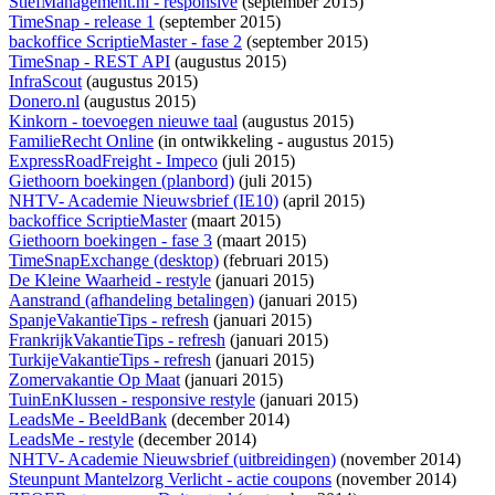
StiefManagement.nl - responsive
(september 2015)
TimeSnap - release 1
(september 2015)
backoffice ScriptieMaster - fase 2
(september 2015)
TimeSnap - REST API
(augustus 2015)
InfraScout
(augustus 2015)
Donero.nl
(augustus 2015)
Kinkorn - toevoegen nieuwe taal
(augustus 2015)
FamilieRecht Online
(
in ontwikkeling
- augustus 2015)
ExpressRoadFreight - Impeco
(juli 2015)
Giethoorn boekingen (planbord)
(juli 2015)
NHTV- Academie Nieuwsbrief (IE10)
(april 2015)
backoffice ScriptieMaster
(maart 2015)
Giethoorn boekingen - fase 3
(maart 2015)
TimeSnapExchange (desktop)
(februari 2015)
De Kleine Waarheid - restyle
(januari 2015)
Aanstrand (afhandeling betalingen)
(januari 2015)
SpanjeVakantieTips - refresh
(januari 2015)
FrankrijkVakantieTips - refresh
(januari 2015)
TurkijeVakantieTips - refresh
(januari 2015)
Zomervakantie Op Maat
(januari 2015)
TuinEnKlussen - responsive restyle
(januari 2015)
LeadsMe - BeeldBank
(december 2014)
LeadsMe - restyle
(december 2014)
NHTV- Academie Nieuwsbrief (uitbreidingen)
(november 2014)
Steunpunt Mantelzorg Verlicht - actie coupons
(november 2014)