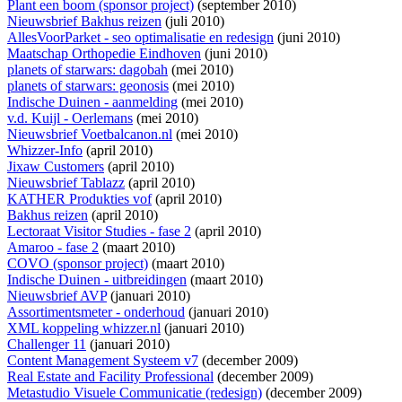
Plant een boom (sponsor project)
(september 2010)
Nieuwsbrief Bakhus reizen
(juli 2010)
AllesVoorParket - seo optimalisatie en redesign
(juni 2010)
Maatschap Orthopedie Eindhoven
(juni 2010)
planets of starwars: dagobah
(mei 2010)
planets of starwars: geonosis
(mei 2010)
Indische Duinen - aanmelding
(mei 2010)
v.d. Kuijl - Oerlemans
(mei 2010)
Nieuwsbrief Voetbalcanon.nl
(mei 2010)
Whizzer-Info
(april 2010)
Jixaw Customers
(april 2010)
Nieuwsbrief Tablazz
(april 2010)
KATHER Produkties vof
(april 2010)
Bakhus reizen
(april 2010)
Lectoraat Visitor Studies - fase 2
(april 2010)
Amaroo - fase 2
(maart 2010)
COVO (sponsor project)
(maart 2010)
Indische Duinen - uitbreidingen
(maart 2010)
Nieuwsbrief AVP
(januari 2010)
Assortimentsmeter - onderhoud
(januari 2010)
XML koppeling whizzer.nl
(januari 2010)
Challenger 11
(januari 2010)
Content Management Systeem v7
(december 2009)
Real Estate and Facility Professional
(december 2009)
Metastudio Visuele Communicatie (redesign)
(december 2009)