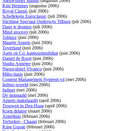
Nieuwsbrief Stabilo
(augustus 2006)
Kim Hemmes
(augustus 2006)
Royal Classic
(juli 2006)
Schellekens Euroclassic
(juli 2006)
Stichting Speciaal Onderwijs Tilburg
(juli 2006)
Dans je dromen
(juli 2006)
Mind grooves
(juli 2006)
Tablazz
(juni 2006)
Maartje Appels
(juni 2006)
Toverland
(juni 2006)
Aarts en Co: kantoormeubiliar
(juni 2006)
Daniel de Rooij
(juni 2006)
Studio Annelee
(juni 2006)
Nieuwsbrief Vivanco
(juni 2006)
Mibo-basis
(juni 2006)
Content Management Systeem v4
(mei 2006)
Indigo-wereld
(mei 2006)
Indinet
(mei 2006)
De stopnaald
(mei 2006)
Appels makelaardij
(april 2006)
Trouwen in Den Haag
(april 2006)
Koen delaere
(maart 2006)
Appeltuin
(februari 2006)
Trefzeker - Chaam
(februari 2006)
King Gussie
(februari 2006)