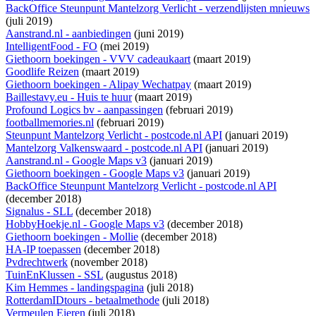
BackOffice Steunpunt Mantelzorg Verlicht - verzendlijsten mnieuws
(juli 2019)
Aanstrand.nl - aanbiedingen
(juni 2019)
IntelligentFood - FO
(mei 2019)
Giethoorn boekingen - VVV cadeaukaart
(maart 2019)
Goodlife Reizen
(maart 2019)
Giethoorn boekingen - Alipay Wechatpay
(maart 2019)
Baillestavy.eu - Huis te huur
(maart 2019)
Profound Logics bv - aanpassingen
(februari 2019)
footballmemories.nl
(februari 2019)
Steunpunt Mantelzorg Verlicht - postcode.nl API
(januari 2019)
Mantelzorg Valkenswaard - postcode.nl API
(januari 2019)
Aanstrand.nl - Google Maps v3
(januari 2019)
Giethoorn boekingen - Google Maps v3
(januari 2019)
BackOffice Steunpunt Mantelzorg Verlicht - postcode.nl API
(december 2018)
Signalus - SLL
(december 2018)
HobbyHoekje.nl - Google Maps v3
(december 2018)
Giethoorn boekingen - Mollie
(december 2018)
HA-IP toepassen
(december 2018)
Pvdrechtwerk
(november 2018)
TuinEnKlussen - SSL
(augustus 2018)
Kim Hemmes - landingspagina
(juli 2018)
RotterdamIDtours - betaalmethode
(juli 2018)
Vermeulen Eieren
(juli 2018)