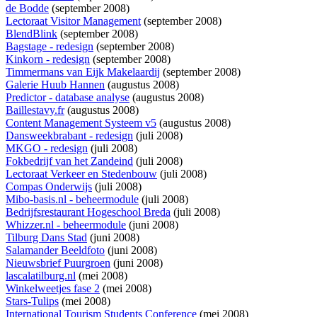
de Bodde
(september 2008)
Lectoraat Visitor Management
(september 2008)
BlendBlink
(september 2008)
Bagstage - redesign
(september 2008)
Kinkorn - redesign
(september 2008)
Timmermans van Eijk Makelaardij
(september 2008)
Galerie Huub Hannen
(augustus 2008)
Predictor - database analyse
(augustus 2008)
Baillestavy.fr
(augustus 2008)
Content Management Systeem v5
(augustus 2008)
Dansweekbrabant - redesign
(juli 2008)
MKGO - redesign
(juli 2008)
Fokbedrijf van het Zandeind
(juli 2008)
Lectoraat Verkeer en Stedenbouw
(juli 2008)
Compas Onderwijs
(juli 2008)
Mibo-basis.nl - beheermodule
(juli 2008)
Bedrijfsrestaurant Hogeschool Breda
(juli 2008)
Whizzer.nl - beheermodule
(juni 2008)
Tilburg Dans Stad
(juni 2008)
Salamander Beeldfoto
(juni 2008)
Nieuwsbrief Puurgroen
(juni 2008)
lascalatilburg.nl
(mei 2008)
Winkelweetjes fase 2
(mei 2008)
Stars-Tulips
(mei 2008)
International Tourism Students Conference
(mei 2008)