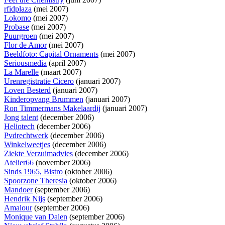
rfidplaza
(mei 2007)
Lokomo
(mei 2007)
Probase
(mei 2007)
Puurgroen
(mei 2007)
Flor de Amor
(mei 2007)
Beeldfoto: Capital Ornaments
(mei 2007)
Seriousmedia
(april 2007)
La Marelle
(maart 2007)
Urenregistratie Cicero
(januari 2007)
Loven Besterd
(januari 2007)
Kinderopvang Brummen
(januari 2007)
Ron Timmermans Makelaardij
(januari 2007)
Jong talent
(december 2006)
Heliotech
(december 2006)
Pvdrechtwerk
(december 2006)
Winkelweetjes
(december 2006)
Ziekte Verzuimadvies
(december 2006)
Atelier66
(november 2006)
Sinds 1965, Bistro
(oktober 2006)
Spoorzone Theresia
(oktober 2006)
Mandoer
(september 2006)
Hendrik Nijs
(september 2006)
Amalour
(september 2006)
Monique van Dalen
(september 2006)