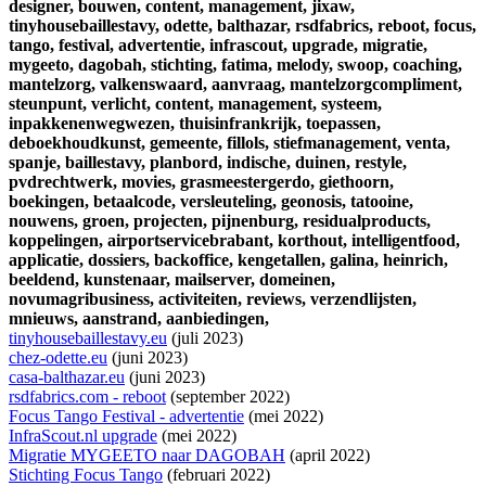
designer,
bouwen,
content,
management,
jixaw,
tinyhousebaillestavy,
odette,
balthazar,
rsdfabrics,
reboot,
focus,
tango,
festival,
advertentie,
infrascout,
upgrade,
migratie,
mygeeto,
dagobah,
stichting,
fatima,
melody,
swoop,
coaching,
mantelzorg,
valkenswaard,
aanvraag,
mantelzorgcompliment,
steunpunt,
verlicht,
content,
management,
systeem,
inpakkenenwegwezen,
thuisinfrankrijk,
toepassen,
deboekhoudkunst,
gemeente,
fillols,
stiefmanagement,
venta,
spanje,
baillestavy,
planbord,
indische,
duinen,
restyle,
pvdrechtwerk,
movies,
grasmeestergerdo,
giethoorn,
boekingen,
betaalcode,
versleuteling,
geonosis,
tatooine,
nouwens,
groen,
projecten,
pijnenburg,
residualproducts,
koppelingen,
airportservicebrabant,
korthout,
intelligentfood,
applicatie,
dossiers,
backoffice,
kengetallen,
galina,
heinrich,
beeldend,
kunstenaar,
mailserver,
domeinen,
novumagribusiness,
activiteiten,
reviews,
verzendlijsten,
mnieuws,
aanstrand,
aanbiedingen,
tinyhousebaillestavy.eu
(juli 2023)
chez-odette.eu
(juni 2023)
casa-balthazar.eu
(juni 2023)
rsdfabrics.com - reboot
(september 2022)
Focus Tango Festival - advertentie
(mei 2022)
InfraScout.nl upgrade
(mei 2022)
Migratie MYGEETO naar DAGOBAH
(april 2022)
Stichting Focus Tango
(februari 2022)