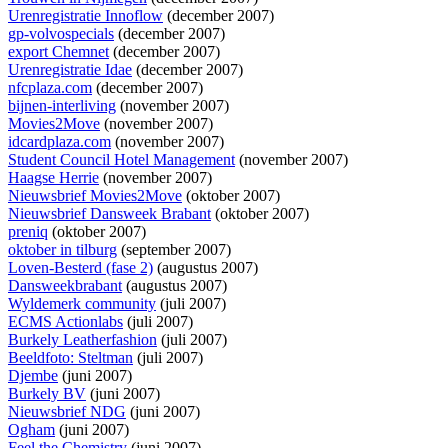
Urenregistratie Innoflow
(december 2007)
gp-volvospecials
(december 2007)
export Chemnet
(december 2007)
Urenregistratie Idae
(december 2007)
nfcplaza.com
(december 2007)
bijnen-interliving
(november 2007)
Movies2Move
(november 2007)
idcardplaza.com
(november 2007)
Student Council Hotel Management
(november 2007)
Haagse Herrie
(november 2007)
Nieuwsbrief Movies2Move
(oktober 2007)
Nieuwsbrief Dansweek Brabant
(oktober 2007)
preniq
(oktober 2007)
oktober in tilburg
(september 2007)
Loven-Besterd (fase 2)
(augustus 2007)
Dansweekbrabant
(augustus 2007)
Wyldemerk community
(juli 2007)
ECMS Actionlabs
(juli 2007)
Burkely Leatherfashion
(juli 2007)
Beeldfoto: Steltman
(juli 2007)
Djembe
(juni 2007)
Burkely BV
(juni 2007)
Nieuwsbrief NDG
(juni 2007)
Ogham
(juni 2007)
Feel the Chemistry
(juni 2007)