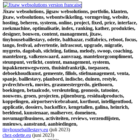
Jixaw websolutions,
jigsaw websolutions,
portfolio,
klanten,
jixaw,
websolutions,
webontwikkeling,
vormgeving,
website,
hosting,
beheren,
systeem,
online,
project,
fixed,
price,
interface,
zoekmachine,
optimalisatie,
index,
ranking,
kather,
produkties,
designer,
bouwen,
content,
management,
jixaw,
tinyhousebaillestavy,
odette,
balthazar,
rsdfabrics,
reboot,
focus,
tango,
festival,
advertentie,
infrascout,
upgrade,
migratie,
mygeeto,
dagobah,
stichting,
fatima,
melody,
swoop,
coaching,
mantelzorg,
valkenswaard,
aanvraag,
mantelzorgcompliment,
steunpunt,
verlicht,
content,
management,
systeem,
inpakkenenwegwezen,
thuisinfrankrijk,
toepassen,
deboekhoudkunst,
gemeente,
fillols,
stiefmanagement,
venta,
spanje,
baillestavy,
planbord,
indische,
duinen,
restyle,
pvdrechtwerk,
movies,
grasmeestergerdo,
giethoorn,
boekingen,
betaalcode,
versleuteling,
geonosis,
tatooine,
nouwens,
groen,
projecten,
pijnenburg,
residualproducts,
koppelingen,
airportservicebrabant,
korthout,
intelligentfood,
applicatie,
dossiers,
backoffice,
kengetallen,
galina,
heinrich,
beeldend,
kunstenaar,
mailserver,
domeinen,
novumagribusiness,
activiteiten,
reviews,
verzendlijsten,
mnieuws,
aanstrand,
aanbiedingen,
tinyhousebaillestavy.eu
(juli 2023)
chez-odette.eu
(juni 2023)