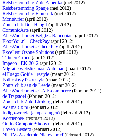
Reisbestemming Zuid Amerika
(mei 2012)
Reisbestemming Spanje
(mei 2012)
Reisbestemming Frankrijk
(mei 2012)
Montévrier
(april 2012)
Zonta club Den Haag I
(april 2012)
ComunicArte
(april 2012)
AllesVoorParket Belgie - Bancontact
(april 2012)
FloorYou.nl - CheckPay
(april 2012)
AllesVoorParket - CheckPay
(april 2012)
Excellent Ozone Solutions
(april 2012)
Tuin en Groen
(april 2012)
Impeco - EK 2012
(april 2012)
Migratie websites naar Alderaan
(maart 2012)
el Fuego Goirle - restyle
(maart 2012)
Baillestavy.fr - restyle
(maart 2012)
Zonta club aan de Leede
(maart 2012)
AllesVoorParket - GA E-commerce
(februari 2012)
de Trapstoel
(februari 2012)
Zonta club Zuid Limburg
(februari 2012)
AdamsRib.nl
(februari 2012)
Indigo-wereld (aanpassingen)
(februari 2012)
Koffiehoek
(februari 2012)
OnlineComputerShops.nl
(februari 2012)
Loven-Besterd
(februari 2012)
NHTV- Academie Nieuwsbrief
(februari 2012)