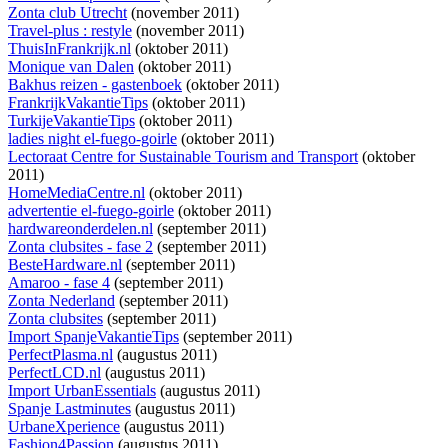
Zonta club Utrecht
(november 2011)
Travel-plus : restyle
(november 2011)
ThuisInFrankrijk.nl
(oktober 2011)
Monique van Dalen
(oktober 2011)
Bakhus reizen - gastenboek
(oktober 2011)
FrankrijkVakantieTips
(oktober 2011)
TurkijeVakantieTips
(oktober 2011)
ladies night el-fuego-goirle
(oktober 2011)
Lectoraat Centre for Sustainable Tourism and Transport
(oktober
2011)
HomeMediaCentre.nl
(oktober 2011)
advertentie el-fuego-goirle
(oktober 2011)
hardwareonderdelen.nl
(september 2011)
Zonta clubsites - fase 2
(september 2011)
BesteHardware.nl
(september 2011)
Amaroo - fase 4
(september 2011)
Zonta Nederland
(september 2011)
Zonta clubsites
(september 2011)
Import SpanjeVakantieTips
(september 2011)
PerfectPlasma.nl
(augustus 2011)
PerfectLCD.nl
(augustus 2011)
Import UrbanEssentials
(augustus 2011)
Spanje Lastminutes
(augustus 2011)
UrbaneXperience
(augustus 2011)
Fashion4Passion
(augustus 2011)