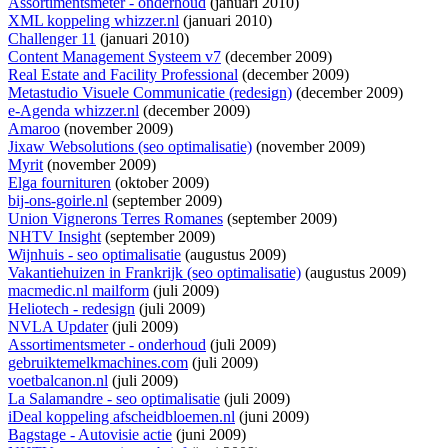
Assortimentsmeter - onderhoud
(januari 2010)
XML koppeling whizzer.nl
(januari 2010)
Challenger 11
(januari 2010)
Content Management Systeem v7
(december 2009)
Real Estate and Facility Professional
(december 2009)
Metastudio Visuele Communicatie (redesign)
(december 2009)
e-Agenda whizzer.nl
(december 2009)
Amaroo
(november 2009)
Jixaw Websolutions (seo optimalisatie)
(november 2009)
Myrit
(november 2009)
Elga fournituren
(oktober 2009)
bij-ons-goirle.nl
(september 2009)
Union Vignerons Terres Romanes
(september 2009)
NHTV Insight
(september 2009)
Wijnhuis - seo optimalisatie
(augustus 2009)
Vakantiehuizen in Frankrijk (seo optimalisatie)
(augustus 2009)
macmedic.nl mailform
(juli 2009)
Heliotech - redesign
(juli 2009)
NVLA Updater
(juli 2009)
Assortimentsmeter - onderhoud
(juli 2009)
gebruiktemelkmachines.com
(juli 2009)
voetbalcanon.nl
(juli 2009)
La Salamandre - seo optimalisatie
(juli 2009)
iDeal koppeling afscheidbloemen.nl
(juni 2009)
Bagstage - Autovisie actie
(juni 2009)