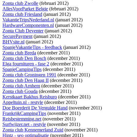
Zonta club Zwolle
(februari 2012)
AllesVoorParket Belgie
(februari 2012)
Zonta club Friesland
(januari 2012)
VakantieTripsNederland.nl
(januari 2012)
HardwareComponenten.nl
(januari 2012)
Zonta Club Deventer
(januari 2012)
SecurePayment
(januari 2012)
BHVsite.nl
(januari 2012)
SpanjeVakantieTips - feedback
(januari 2012)
Zonta club Breda
(december 2011)
Zonta club Den Bosch
(december 2011)
Elga fournituren - fase 2
(december 2011)
SpanjeCampingTips
(december 2011)
Zonta club Groningen 1991
(december 2011)
Zonta club Den Haag II
(december 2011)
Zonta club Arnhem
(december 2011)
Zonta club Gouda
(december 2011)
Kerstkaart Bakhus Reisburo
(december 2011)
Appeltuin.nl - restyle
(december 2011)
Doe Boerderij De Vergulde Hand
(november 2011)
FrankrijkCampingTips
(november 2011)
Reisbestemming.net
(november 2011)
Surfwijzer.net - restyle
(november 2011)
Zonta club Kennemerland Zuid
(november 2011)
Hintz - seo optimalisatie
(november 2011)