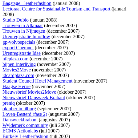
Bagstage - leatherfashion
(januari 2008)
Lectoraat Centre for Sustainable Tourism and Transport
(januari
2008)
Studio Dubio
(januari 2008)
Trouwen in Alkmaar
(december 2007)
Trouwen in Nijmegen
(december 2007)
Urenregistratie Innoflow
(december 2007)
gp-volvospecials
(december 2007)
export Chemnet
(december 2007)
Urenregistratie Idae
(december 2007)
nfcplaza.com
(december 2007)
bijnen-interliving
(november 2007)
Movies2Move
(november 2007)
idcardplaza.com
(november 2007)
Student Council Hotel Management
(november 2007)
Haagse Herrie
(november 2007)
Nieuwsbrief Movies2Move
(oktober 2007)
Nieuwsbrief Dansweek Brabant
(oktober 2007)
preniq
(oktober 2007)
oktober in tilburg
(september 2007)
Loven-Besterd (fase 2)
(augustus 2007)
Dansweekbrabant
(augustus 2007)
Wyldemerk community
(juli 2007)
ECMS Actionlabs
(juli 2007)
Burkely Leatherfashion
(juli 2007)