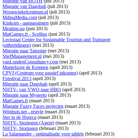
Migratie van HOTH
(juli 2013)
Migratie van Dagobah
(juli 2013)
Woonwinkelcentrum.nl
(juli 2013)
MdinaMedia.com
(juli 2013)
Kinkorn - aanpassingen
(juli 2013)
Meating.nu
(juni 2013)
MatGames.fr - Scellius
(juni 2013)
Lectoraat Centre for Sustainable Tourism and Transport
(uitbreidingen)
(mei 2013)
Migratie naar Tatooine
(mei 2013)
StiefManagement.nl
(mei 2013)
vanLondenConsultancy.com
(mei 2013)
Mantelzorg de Kempen
(april 2013)
CPVI (Centrum voor passief inkomen)
(april 2013)
Fonstival 2013
(april 2013)
Migratie naar Dagobah
(april 2013)
NHTV- van VWO naar HBO
(april 2013)
Migratie naar Mygeeto
(april 2013)
MatGames.fr
(maart 2013)
Migratie Fuzzy Faces projecten
(maart 2013)
Wijnhuis.net - restyle
(maart 2013)
Ster in de Horeca
(maart 2013)
NHTV- Storingen (Agent)
(maart 2013)
NHTV- Storingen
(februari 2013)
La Salamandre - optimalisatie voor tablets
(februari 2013)