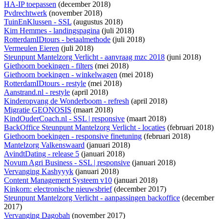
HA-IP toepassen
(december 2018)
Pvdrechtwerk
(november 2018)
TuinEnKlussen - SSL
(augustus 2018)
Kim Hemmes - landingspagina
(juli 2018)
RotterdamIDtours - betaalmethode
(juli 2018)
Vermeulen Eieren
(juli 2018)
Steunpunt Mantelzorg Verlicht - aanvraag mzc 2018
(juni 2018)
Giethoorn boekingen - filters
(mei 2018)
Giethoorn boekingen - winkelwagen
(mei 2018)
RotterdamIDtours - restyle
(mei 2018)
Aanstrand.nl - restyle
(april 2018)
Kinderopvang de Wonderboom - refresh
(april 2018)
Migratie GEONOSIS
(maart 2018)
KindOuderCoach.nl - SSL | responsive
(maart 2018)
BackOffice Steunpunt Mantelzorg Verlicht - locaties
(februari 2018)
Giethoorn boekingen - responsive finetuning
(februari 2018)
Mantelzorg Valkenswaard
(januari 2018)
AvindtDating - release 5
(januari 2018)
Novum Agri Business - SSL | responsive
(januari 2018)
Vervanging Kashyyyk
(januari 2018)
Content Management Systeem v10
(januari 2018)
Kinkorn: electronische nieuwsbrief
(december 2017)
Steunpunt Mantelzorg Verlicht - aanpassingen backoffice
(december
2017)
Vervanging Dagobah
(november 2017)