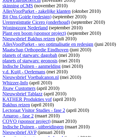
JouwEigenKoers.nl
(november 2010)
skinning oCMS
(november 2010)
AllesVoorParket - zakelijke klanten
(oktober 2010)
Bij Ons Goirle (redesign)
(september 2010)
Urenregistratie Cicero (onderhoud)
(september 2010)
Woningzorg Nederland
(september 2010)
Plant een boom (sponsor project)
(september 2010)
Nieuwsbrief Bakhus reizen
(juli 2010)
AllesVoorParket - seo optimalisatie en redesign
(juni 2010)
Maatschap Orthopedie Eindhoven
(juni 2010)
planets of starwars: dagobah
(mei 2010)
planets of starwars: geonosis
(mei 2010)
Indische Duinen - aanmelding
(mei 2010)
v.d. Kuijl - Oerlemans
(mei 2010)
Nieuwsbrief Voetbalcanon.nl
(mei 2010)
Whizzer-Info
(april 2010)
Jixaw Customers
(april 2010)
Nieuwsbrief Tablazz
(april 2010)
KATHER Produkties vof
(april 2010)
Bakhus reizen
(april 2010)
Lectoraat Visitor Studies - fase 2
(april 2010)
Amaroo - fase 2
(maart 2010)
COVO (sponsor project)
(maart 2010)
Indische Duinen - uitbreidingen
(maart 2010)
Nieuwsbrief AVP
(januari 2010)