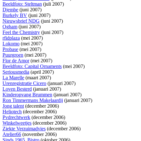
Beeldfoto: Steltman
(juli 2007)
Djembe
(juni 2007)
Burkely BV
(juni 2007)
Nieuwsbrief NDG
(juni 2007)
Ogham
(juni 2007)
Feel the Chemistry
(juni 2007)
rfidplaza
(mei 2007)
Lokomo
(mei 2007)
Probase
(mei 2007)
Puurgroen
(mei 2007)
Flor de Amor
(mei 2007)
Beeldfoto: Capital Ornaments
(mei 2007)
Seriousmedia
(april 2007)
La Marelle
(maart 2007)
Urenregistratie Cicero
(januari 2007)
Loven Besterd
(januari 2007)
Kinderopvang Brummen
(januari 2007)
Ron Timmermans Makelaardij
(januari 2007)
Jong talent
(december 2006)
Heliotech
(december 2006)
Pvdrechtwerk
(december 2006)
Winkelweetjes
(december 2006)
Ziekte Verzuimadvies
(december 2006)
Atelier66
(november 2006)
Sinds 1965, Bistro
(oktober 2006)