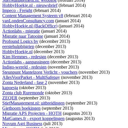
StiefManagement.nl: webblog
(februari 2014)
HobbyHoekje.nl - nieuwsbrief
(februari 2014)
Impeco - Freight
(februari 2014)
Content Management Systeem v8
(februari 2014)
vanLondenConsultancy.com
(januari 2014)
HobbyHoekje.nl (BackOffice)
(januari 2014)
Actionlabs - migratie
(januari 2014)
Migratie naar Tatooine
(januari 2014)
Profound Logics bv
(december 2013)
eerstehulpbijgriep
(december 2013)
HobbyHoekje.nl
(december 2013)
Kim Hemmes - redesign
(december 2013)
Actionlabs - aanpassingen
(december 2013)
Indigo-wereld - redesign
(november 2013)
Steunpunt Mantelzorg Verlicht - vouchers
(november 2013)
AllesVoorParket - MultiSafepay
(november 2013)
Zonta Nederland - fase 2
(november 2013)
kapoesja
(oktober 2013)
Zonta club Ruremonde
(oktober 2013)
ZEQER
(september 2013)
StiefManagement.nl: uitbreidingen
(september 2013)
Giethoorn boekingen
(september 2013)
Migratie APS Projecten - HOTH
(augustus 2013)
MatGames.fr - export koppelingen
(augustus 2013)
Novum Agri Business
(juli 2013)