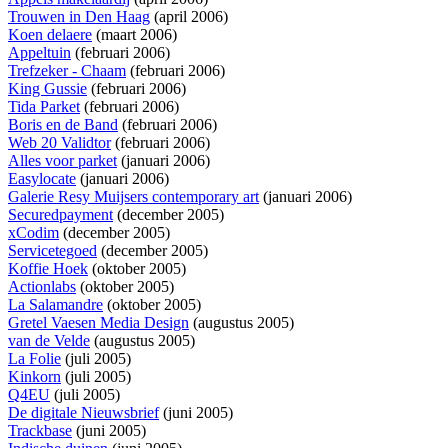
Trouwen in Den Haag
(april 2006)
Koen delaere
(maart 2006)
Appeltuin
(februari 2006)
Trefzeker - Chaam
(februari 2006)
King Gussie
(februari 2006)
Tida Parket
(februari 2006)
Boris en de Band
(februari 2006)
Web 20 Validtor
(februari 2006)
Alles voor parket
(januari 2006)
Easylocate
(januari 2006)
Galerie Resy Muijsers contemporary art
(januari 2006)
Securedpayment
(december 2005)
xCodim
(december 2005)
Servicetegoed
(december 2005)
Koffie Hoek
(oktober 2005)
Actionlabs
(oktober 2005)
La Salamandre
(oktober 2005)
Gretel Vaesen Media Design
(augustus 2005)
van de Velde
(augustus 2005)
La Folie
(juli 2005)
Kinkorn
(juli 2005)
Q4EU
(juli 2005)
De digitale Nieuwsbrief
(juni 2005)
Trackbase
(juni 2005)