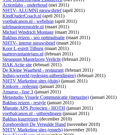
Actionlabs - onderhoud
(mei 2011)
NHTV- ALUMNI nieuwsbrief
(april 2011)
KindOuderCoach.nl
(april 2011)
voetbalcanon.nl - webshop
(april 2011)
tafelmanierengoirle.nl
(maart 2011)
Michiel Windrich Montage
(maart 2011)
Bakhus reizen - seo optimalisatie
(maart 2011)
NHTV- interne nieuwsbrief
(maart 2011)
Koor L-esprit Tilburg
(maart 2011)
taartenvantantejans.nl
(februari 2011)
Steunpunt Mantelzorg Verlicht
(februari 2011)
HAK Actie site
(februari 2011)
De Kleine Waarheid - restaurant
(februari 2011)
Indigo-wereld (redesign-uitbreidingen)
(februari 2011)
NHTV Marketing sites (duits)
(januari 2011)
Kinkorn - redesign
(januari 2011)
Amaroo - fase 3
(januari 2011)
Metastudio Visuele Communicatie (metazine)
(januari 2011)
Bakhus reizen - restyle
(januari 2011)
Migratie APS Projecten - HOTH
(januari 2011)
voetbalcanon.nl - uitbreidingen
(januari 2011)
Bakhus kuurreizen
(december 2010)
Zorgboerderij De Vergulde Hand
(november 2010)
NHTV Marketing sites (engels)
(november 2010)