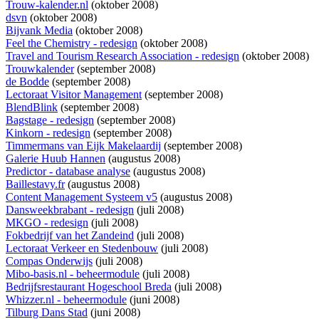
Trouw-kalender.nl
(oktober 2008)
dsvn
(oktober 2008)
Bijvank Media
(oktober 2008)
Feel the Chemistry - redesign
(oktober 2008)
Travel and Tourism Research Association - redesign
(oktober 2008)
Trouwkalender
(september 2008)
de Bodde
(september 2008)
Lectoraat Visitor Management
(september 2008)
BlendBlink
(september 2008)
Bagstage - redesign
(september 2008)
Kinkorn - redesign
(september 2008)
Timmermans van Eijk Makelaardij
(september 2008)
Galerie Huub Hannen
(augustus 2008)
Predictor - database analyse
(augustus 2008)
Baillestavy.fr
(augustus 2008)
Content Management Systeem v5
(augustus 2008)
Dansweekbrabant - redesign
(juli 2008)
MKGO - redesign
(juli 2008)
Fokbedrijf van het Zandeind
(juli 2008)
Lectoraat Verkeer en Stedenbouw
(juli 2008)
Compas Onderwijs
(juli 2008)
Mibo-basis.nl - beheermodule
(juli 2008)
Bedrijfsrestaurant Hogeschool Breda
(juli 2008)
Whizzer.nl - beheermodule
(juni 2008)
Tilburg Dans Stad
(juni 2008)