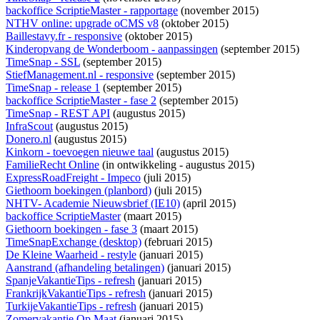
backoffice ScriptieMaster - rapportage
(november 2015)
NTHV online: upgrade oCMS v8
(oktober 2015)
Baillestavy.fr - responsive
(oktober 2015)
Kinderopvang de Wonderboom - aanpassingen
(september 2015)
TimeSnap - SSL
(september 2015)
StiefManagement.nl - responsive
(september 2015)
TimeSnap - release 1
(september 2015)
backoffice ScriptieMaster - fase 2
(september 2015)
TimeSnap - REST API
(augustus 2015)
InfraScout
(augustus 2015)
Donero.nl
(augustus 2015)
Kinkorn - toevoegen nieuwe taal
(augustus 2015)
FamilieRecht Online
(
in ontwikkeling
- augustus 2015)
ExpressRoadFreight - Impeco
(juli 2015)
Giethoorn boekingen (planbord)
(juli 2015)
NHTV- Academie Nieuwsbrief (IE10)
(april 2015)
backoffice ScriptieMaster
(maart 2015)
Giethoorn boekingen - fase 3
(maart 2015)
TimeSnapExchange (desktop)
(februari 2015)
De Kleine Waarheid - restyle
(januari 2015)
Aanstrand (afhandeling betalingen)
(januari 2015)
SpanjeVakantieTips - refresh
(januari 2015)
FrankrijkVakantieTips - refresh
(januari 2015)
TurkijeVakantieTips - refresh
(januari 2015)
Zomervakantie Op Maat
(januari 2015)