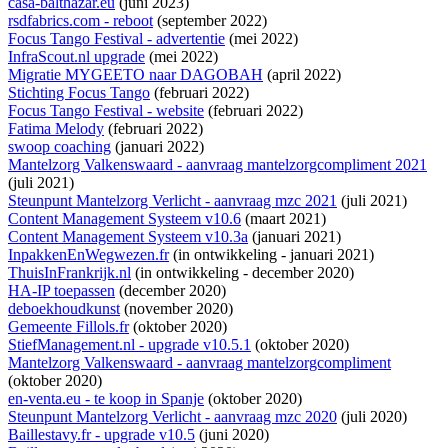
casa-balthazar.eu
(juni 2023)
rsdfabrics.com - reboot
(september 2022)
Focus Tango Festival - advertentie
(mei 2022)
InfraScout.nl upgrade
(mei 2022)
Migratie MYGEETO naar DAGOBAH
(april 2022)
Stichting Focus Tango
(februari 2022)
Focus Tango Festival - website
(februari 2022)
Fatima Melody
(februari 2022)
swoop coaching
(januari 2022)
Mantelzorg Valkenswaard - aanvraag mantelzorgcompliment 2021
(juli 2021)
Steunpunt Mantelzorg Verlicht - aanvraag mzc 2021
(juli 2021)
Content Management Systeem v10.6
(maart 2021)
Content Management Systeem v10.3a
(januari 2021)
InpakkenEnWegwezen.fr
(
in ontwikkeling
- januari 2021)
ThuisInFrankrijk.nl
(
in ontwikkeling
- december 2020)
HA-IP toepassen
(december 2020)
deboekhoudkunst
(november 2020)
Gemeente Fillols.fr
(oktober 2020)
StiefManagement.nl - upgrade v10.5.1
(oktober 2020)
Mantelzorg Valkenswaard - aanvraag mantelzorgcompliment
(oktober 2020)
en-venta.eu - te koop in Spanje
(oktober 2020)
Steunpunt Mantelzorg Verlicht - aanvraag mzc 2020
(juli 2020)
Baillestavy.fr - upgrade v10.5
(juni 2020)