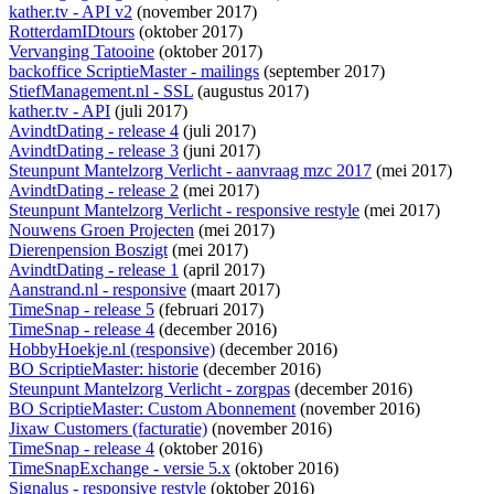
kather.tv - API v2
(november 2017)
RotterdamIDtours
(oktober 2017)
Vervanging Tatooine
(oktober 2017)
backoffice ScriptieMaster - mailings
(september 2017)
StiefManagement.nl - SSL
(augustus 2017)
kather.tv - API
(juli 2017)
AvindtDating - release 4
(juli 2017)
AvindtDating - release 3
(juni 2017)
Steunpunt Mantelzorg Verlicht - aanvraag mzc 2017
(mei 2017)
AvindtDating - release 2
(mei 2017)
Steunpunt Mantelzorg Verlicht - responsive restyle
(mei 2017)
Nouwens Groen Projecten
(mei 2017)
Dierenpension Boszigt
(mei 2017)
AvindtDating - release 1
(april 2017)
Aanstrand.nl - responsive
(maart 2017)
TimeSnap - release 5
(februari 2017)
TimeSnap - release 4
(december 2016)
HobbyHoekje.nl (responsive)
(december 2016)
BO ScriptieMaster: historie
(december 2016)
Steunpunt Mantelzorg Verlicht - zorgpas
(december 2016)
BO ScriptieMaster: Custom Abonnement
(november 2016)
Jixaw Customers (facturatie)
(november 2016)
TimeSnap - release 4
(oktober 2016)
TimeSnapExchange - versie 5.x
(oktober 2016)
Signalus - responsive restyle
(oktober 2016)