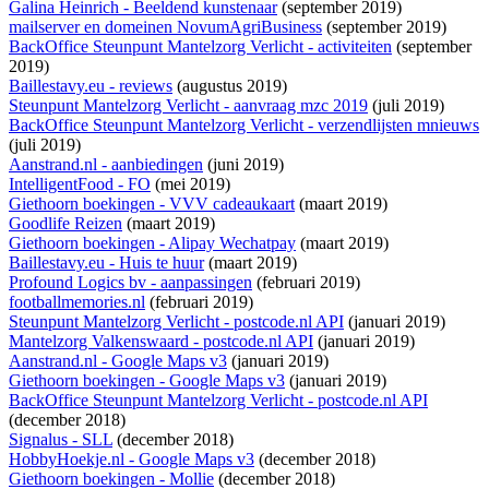
Galina Heinrich - Beeldend kunstenaar
(september 2019)
mailserver en domeinen NovumAgriBusiness
(september 2019)
BackOffice Steunpunt Mantelzorg Verlicht - activiteiten
(september
2019)
Baillestavy.eu - reviews
(augustus 2019)
Steunpunt Mantelzorg Verlicht - aanvraag mzc 2019
(juli 2019)
BackOffice Steunpunt Mantelzorg Verlicht - verzendlijsten mnieuws
(juli 2019)
Aanstrand.nl - aanbiedingen
(juni 2019)
IntelligentFood - FO
(mei 2019)
Giethoorn boekingen - VVV cadeaukaart
(maart 2019)
Goodlife Reizen
(maart 2019)
Giethoorn boekingen - Alipay Wechatpay
(maart 2019)
Baillestavy.eu - Huis te huur
(maart 2019)
Profound Logics bv - aanpassingen
(februari 2019)
footballmemories.nl
(februari 2019)
Steunpunt Mantelzorg Verlicht - postcode.nl API
(januari 2019)
Mantelzorg Valkenswaard - postcode.nl API
(januari 2019)
Aanstrand.nl - Google Maps v3
(januari 2019)
Giethoorn boekingen - Google Maps v3
(januari 2019)
BackOffice Steunpunt Mantelzorg Verlicht - postcode.nl API
(december 2018)
Signalus - SLL
(december 2018)
HobbyHoekje.nl - Google Maps v3
(december 2018)
Giethoorn boekingen - Mollie
(december 2018)