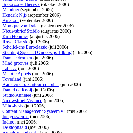
Spoorzone Theresia
(oktober 2006)
Mandoer
(september 2006)
Hendrik Nijs
(september 2006)
Amalour
(september 2006)
Monique van Dalen
(september 2006)
Nieuwsbrief Stabilo
(augustus 2006)
Kim Hemmes
(augustus 2006)
Royal Classic
(juli 2006)
Schellekens Euroclassic
(juli 2006)
Stichting Speciaal Onderwijs Tilburg
(juli 2006)
Dans je dromen
(juli 2006)
Mind grooves
(juli 2006)
Tablazz
(juni 2006)
Maartje Appels
(juni 2006)
Toverland
(juni 2006)
Aarts en Co: kantoormeubiliar
(juni 2006)
Daniel de Rooij
(juni 2006)
Studio Annelee
(juni 2006)
Nieuwsbrief Vivanco
(juni 2006)
Mibo-basis
(juni 2006)
Content Management Systeem v4
(mei 2006)
Indigo-wereld
(mei 2006)
Indinet
(mei 2006)
De stopnaald
(mei 2006)
Appels makelaardij
(april 2006)