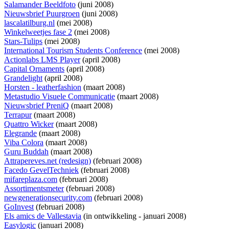
Salamander Beeldfoto
(juni 2008)
Nieuwsbrief Puurgroen
(juni 2008)
lascalatilburg.nl
(mei 2008)
Winkelweetjes fase 2
(mei 2008)
Stars-Tulips
(mei 2008)
International Tourism Students Conference
(mei 2008)
Actionlabs LMS Player
(april 2008)
Capital Ornaments
(april 2008)
Grandelight
(april 2008)
Horsten - leatherfashion
(maart 2008)
Metastudio Visuele Communicatie
(maart 2008)
Nieuwsbrief PreniQ
(maart 2008)
Terrapur
(maart 2008)
Quattro Wicker
(maart 2008)
Elegrande
(maart 2008)
Viba Colora
(maart 2008)
Guru Buddah
(maart 2008)
Attrapereves.net (redesign)
(februari 2008)
Facedo GevelTechniek
(februari 2008)
mifareplaza.com
(februari 2008)
Assortimentsmeter
(februari 2008)
newgenerationsecurity.com
(februari 2008)
GoInvest
(februari 2008)
Els amics de Vallestavia
(
in ontwikkeling
- januari 2008)
Easylogic
(januari 2008)