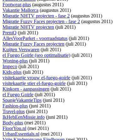
Footwear-plus
(augustus 2011)
Vakantie Mallorca
(augustus 2011)
Migratie NHTV projecten - fase 2
(augustus 2011)
Migratie Fuzzy Faces projecten - fase 2
(augustus 2011)
Migratie NHTV projecten
(juli 2011)
PreniQ
(juli 2011)
AllesVoorParket - voorraadstatus
(juli 2011)
Migratie Fuzzy Faces projecten
(juli 2011)
Kuijten Verswaren
(juli 2011)
el Fuego Goirle (seo optimalisatie)
(juli 2011)
Woning-plus
(juli 2011)
Impeco
(juli 2011)
Kids-plus
(juli 2011)
visitekaartje vrouw el-fuego-goirle
(juli 2011)
visitekaartje stier el-fuego-goirle
(juli 2011)
Kinkorn - aanpassingen
(juli 2011)
el Fuego Goirle
(juli 2011)
SpanjeVakantieTips
(juni 2011)
Fashion-plus
(juni 2011)
Travel-plus
(juni 2011)
IkHebEenMissie.info
(juni 2011)
Body-plus
(mei 2011)
FloorYou.nl
(mei 2011)
UrbanEssentials.nl
(mei 2011)
Vrije Kinderopvang Eindhoven
(mei 2011)