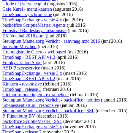
lafolie.nl | verycheap.nl
(augustus 2016)
Cafe Karel - menu kaarten
(augustus 2016)
TimeSnap - synchronisatie
(juli 2016)
TimeSnapExchange - versie 4.x
(juli 2016)
backoffice ScriptieMaster: Agents
(juli 2016)
Foinstival Baillestavy - responsive
(juni 2016)
EK Voetbal 2016 pool
(juni 2016)
Steunpunt Mantelzorg Verlicht - aanvraag mzc 2016
(juni 2016)
Indische Muschen
(mei 2016)
Urenregistratie Cicero - webbased
(mei 2016)
TimeSnap - REST API v1.3
(april 2016)
Frankys Tattoo Shop
(april 2016)
ASD Bezorgservice
(maart 2016)
TimeSnapExchange - versie 3.x
(maart 2016)
TimeSnap - REST API v1.2
(maart 2016)
Kinkorn - responsive
(februari 2016)
TimeSnap - release 3
(februari 2016)
Giethoorn boekingen - extra beheer
(februari 2016)
Steunpunt Mantelzorg Verlicht - backoffice | notities
(januari 2016)
urbanessentials.nl - responsive
(januari 2016)
Steunpunt Mantelzorg Verlicht - backoffice | SSL
(december 2015)
P. Pijnenburg BV
(december 2015)
backoffice ScriptieMaster - SSL
(december 2015)
TimeSnapExchange - versie 2.x
(november 2015)
TimeSnap - release 2
(november 2015)