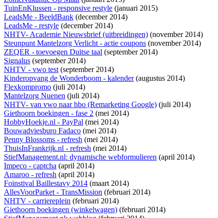
TuinEnKlussen - responsive restyle
(januari 2015)
LeadsMe - BeeldBank
(december 2014)
LeadsMe - restyle
(december 2014)
NHTV- Academie Nieuwsbrief (uitbreidingen)
(november 2014)
Steunpunt Mantelzorg Verlicht - actie coupons
(november 2014)
ZEQER - toevoegen Duitse taal
(september 2014)
Signalus
(september 2014)
NHTV - vwo test
(september 2014)
Kinderopvang de Wonderboom - kalender
(augustus 2014)
Flexkompromo
(juli 2014)
Mantelzorg Nuenen
(juli 2014)
NHTV- van vwo naar hbo (Remarketing Google)
(juli 2014)
Giethoorn boekingen - fase 2
(mei 2014)
HobbyHoekje.nl - PayPal
(mei 2014)
Bouwadviesburo Fadaco
(mei 2014)
Penny Blossoms - refresh
(mei 2014)
ThuisInFrankrijk.nl - refresh
(mei 2014)
StiefManagement.nl: dynamische webformulieren
(april 2014)
Impeco - captcha
(april 2014)
Amaroo - refresh
(april 2014)
Foinstival Baillestavy 2014
(maart 2014)
AllesVoorParket - TransMission
(februari 2014)
NHTV - carriereplein
(februari 2014)
Giethoorn boekingen (winkelwagen)
(februari 2014)