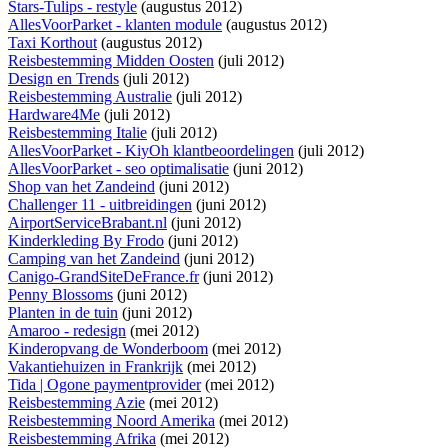
Stars-Tulips - restyle
(augustus 2012)
AllesVoorParket - klanten module
(augustus 2012)
Taxi Korthout
(augustus 2012)
Reisbestemming Midden Oosten
(juli 2012)
Design en Trends
(juli 2012)
Reisbestemming Australie
(juli 2012)
Hardware4Me
(juli 2012)
Reisbestemming Italie
(juli 2012)
AllesVoorParket - KiyOh klantbeoordelingen
(juli 2012)
AllesVoorParket - seo optimalisatie
(juni 2012)
Shop van het Zandeind
(juni 2012)
Challenger 11 - uitbreidingen
(juni 2012)
AirportServiceBrabant.nl
(juni 2012)
Kinderkleding By Frodo
(juni 2012)
Camping van het Zandeind
(juni 2012)
Canigo-GrandSiteDeFrance.fr
(juni 2012)
Penny Blossoms
(juni 2012)
Planten in de tuin
(juni 2012)
Amaroo - redesign
(mei 2012)
Kinderopvang de Wonderboom
(mei 2012)
Vakantiehuizen in Frankrijk
(mei 2012)
Tida | Ogone paymentprovider
(mei 2012)
Reisbestemming Azie
(mei 2012)
Reisbestemming Noord Amerika
(mei 2012)
Reisbestemming Afrika
(mei 2012)