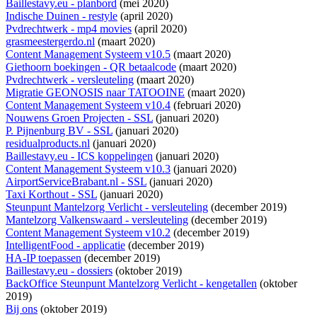
Baillestavy.eu - planbord
(mei 2020)
Indische Duinen - restyle
(april 2020)
Pvdrechtwerk - mp4 movies
(april 2020)
grasmeestergerdo.nl
(maart 2020)
Content Management Systeem v10.5
(maart 2020)
Giethoorn boekingen - QR betaalcode
(maart 2020)
Pvdrechtwerk - versleuteling
(maart 2020)
Migratie GEONOSIS naar TATOOINE
(maart 2020)
Content Management Systeem v10.4
(februari 2020)
Nouwens Groen Projecten - SSL
(januari 2020)
P. Pijnenburg BV - SSL
(januari 2020)
residualproducts.nl
(januari 2020)
Baillestavy.eu - ICS koppelingen
(januari 2020)
Content Management Systeem v10.3
(januari 2020)
AirportServiceBrabant.nl - SSL
(januari 2020)
Taxi Korthout - SSL
(januari 2020)
Steunpunt Mantelzorg Verlicht - versleuteling
(december 2019)
Mantelzorg Valkenswaard - versleuteling
(december 2019)
Content Management Systeem v10.2
(december 2019)
IntelligentFood - applicatie
(december 2019)
HA-IP toepassen
(december 2019)
Baillestavy.eu - dossiers
(oktober 2019)
BackOffice Steunpunt Mantelzorg Verlicht - kengetallen
(oktober
2019)
Bij ons
(oktober 2019)