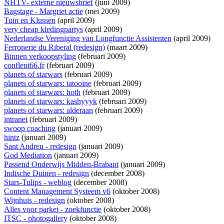
NHTV- externe nieuwsbrief
(juni 2009)
Bagstage - Margriet actie
(mei 2009)
Tuin en Klussen
(april 2009)
very cheap kledingpartys
(april 2009)
Nederlandse Vereniging van Longfunctie Assistenten
(april 2009)
Ferronerie du Riberal (redesign)
(maart 2009)
Binnen verkoopstyling
(februari 2009)
conflent66.fr
(februari 2009)
planets of starwars
(februari 2009)
planets of starwars: tatooine
(februari 2009)
planets of starwars: hoth
(februari 2009)
planets of starwars: kashyyyk
(februari 2009)
planets of starwars: alderaan
(februari 2009)
intranet
(februari 2009)
swoop coaching
(januari 2009)
hintz
(januari 2009)
Sant Andreu - redesign
(januari 2009)
God Mediation
(januari 2009)
Passend Onderwijs Midden-Brabant
(januari 2009)
Indische Duinen - redesign
(december 2008)
Stars-Tulips - weblog
(december 2008)
Content Management Systeem v6
(oktober 2008)
Wijnhuis - redesign
(oktober 2008)
Alles voor parket - zoekfunctie
(oktober 2008)
ITSC - photogallery
(oktober 2008)