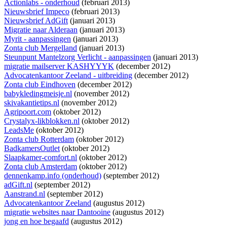
Actionlabs - onderhoud
(februari 2013)
Nieuwsbrief Impeco
(februari 2013)
Nieuwsbrief AdGift
(januari 2013)
Migratie naar Alderaan
(januari 2013)
Myrit - aanpassingen
(januari 2013)
Zonta club Mergelland
(januari 2013)
Steunpunt Mantelzorg Verlicht - aanpassingen
(januari 2013)
migratie mailserver KASHYYYK
(december 2012)
Advocatenkantoor Zeeland - uitbreiding
(december 2012)
Zonta club Eindhoven
(december 2012)
babykledingmeisje.nl
(november 2012)
skivakantietips.nl
(november 2012)
Agripoort.com
(oktober 2012)
Crystalyx-likblokken.nl
(oktober 2012)
LeadsMe
(oktober 2012)
Zonta club Rotterdam
(oktober 2012)
BadkamersOutlet
(oktober 2012)
Slaapkamer-comfort.nl
(oktober 2012)
Zonta club Amsterdam
(oktober 2012)
dennenkamp.info (onderhoud)
(september 2012)
adGift.nl
(september 2012)
Aanstrand.nl
(september 2012)
Advocatenkantoor Zeeland
(augustus 2012)
migratie websites naar Dantooine
(augustus 2012)
jong en hoe begaafd
(augustus 2012)