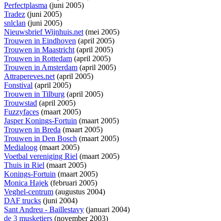
Perfectplasma
(juni 2005)
Tradez
(juni 2005)
snlclan
(juni 2005)
Nieuwsbrief Wijnhuis.net
(mei 2005)
Trouwen in Eindhoven
(april 2005)
Trouwen in Maastricht
(april 2005)
Trouwen in Rottedam
(april 2005)
Trouwen in Amsterdam
(april 2005)
Attrapereves.net
(april 2005)
Fonstival
(april 2005)
Trouwen in Tilburg
(april 2005)
Trouwstad
(april 2005)
Fuzzyfaces
(maart 2005)
Jasper Konings-Fortuin
(maart 2005)
Trouwen in Breda
(maart 2005)
Trouwen in Den Bosch
(maart 2005)
Medialoog
(maart 2005)
Voetbal vereniging Riel
(maart 2005)
Thuis in Riel
(maart 2005)
Konings-Fortuin
(maart 2005)
Monica Hajek
(februari 2005)
Veghel-centrum
(augustus 2004)
DAF trucks
(juni 2004)
Sant Andreu - Baillestavy
(januari 2004)
de 3 musketiers
(november 2003)