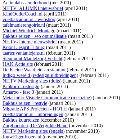
Actionlabs - onderhoud
(mei 2011)
NHTV- ALUMNI nieuwsbrief
(april 2011)
KindOuderCoach.nl
(april 2011)
voetbalcanon.nl - webshop
(april 2011)
tafelmanierengoirle.nl
(maart 2011)
Michiel Windrich Montage
(maart 2011)
Bakhus reizen - seo optimalisatie
(maart 2011)
NHTV- interne nieuwsbrief
(maart 2011)
Koor L-esprit Tilburg
(maart 2011)
taartenvantantejans.nl
(februari 2011)
Steunpunt Mantelzorg Verlicht
(februari 2011)
HAK Actie site
(februari 2011)
De Kleine Waarheid - restaurant
(februari 2011)
Indigo-wereld (redesign-uitbreidingen)
(februari 2011)
NHTV Marketing sites (duits)
(januari 2011)
Kinkorn - redesign
(januari 2011)
Amaroo - fase 3
(januari 2011)
Metastudio Visuele Communicatie (metazine)
(januari 2011)
Bakhus reizen - restyle
(januari 2011)
Migratie APS Projecten - HOTH
(januari 2011)
voetbalcanon.nl - uitbreidingen
(januari 2011)
Bakhus kuurreizen
(december 2010)
Zorgboerderij De Vergulde Hand
(november 2010)
NHTV Marketing sites (engels)
(november 2010)
JouwEigenKoers.nl
(november 2010)