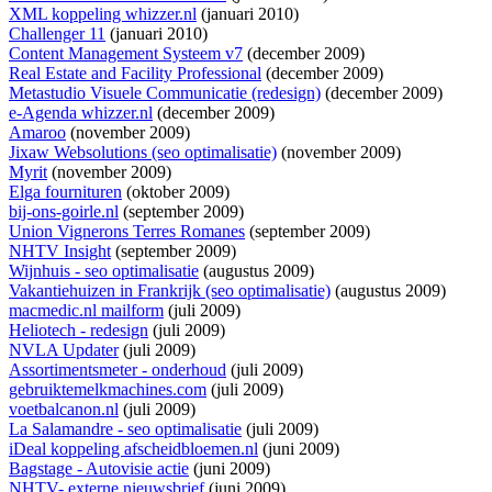
XML koppeling whizzer.nl
(januari 2010)
Challenger 11
(januari 2010)
Content Management Systeem v7
(december 2009)
Real Estate and Facility Professional
(december 2009)
Metastudio Visuele Communicatie (redesign)
(december 2009)
e-Agenda whizzer.nl
(december 2009)
Amaroo
(november 2009)
Jixaw Websolutions (seo optimalisatie)
(november 2009)
Myrit
(november 2009)
Elga fournituren
(oktober 2009)
bij-ons-goirle.nl
(september 2009)
Union Vignerons Terres Romanes
(september 2009)
NHTV Insight
(september 2009)
Wijnhuis - seo optimalisatie
(augustus 2009)
Vakantiehuizen in Frankrijk (seo optimalisatie)
(augustus 2009)
macmedic.nl mailform
(juli 2009)
Heliotech - redesign
(juli 2009)
NVLA Updater
(juli 2009)
Assortimentsmeter - onderhoud
(juli 2009)
gebruiktemelkmachines.com
(juli 2009)
voetbalcanon.nl
(juli 2009)
La Salamandre - seo optimalisatie
(juli 2009)
iDeal koppeling afscheidbloemen.nl
(juni 2009)
Bagstage - Autovisie actie
(juni 2009)
NHTV- externe nieuwsbrief
(juni 2009)