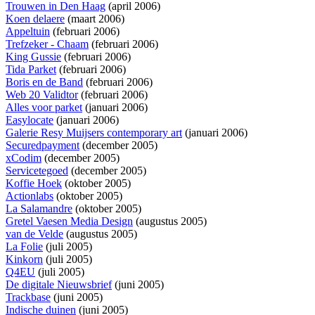
Trouwen in Den Haag
(april 2006)
Koen delaere
(maart 2006)
Appeltuin
(februari 2006)
Trefzeker - Chaam
(februari 2006)
King Gussie
(februari 2006)
Tida Parket
(februari 2006)
Boris en de Band
(februari 2006)
Web 20 Validtor
(februari 2006)
Alles voor parket
(januari 2006)
Easylocate
(januari 2006)
Galerie Resy Muijsers contemporary art
(januari 2006)
Securedpayment
(december 2005)
xCodim
(december 2005)
Servicetegoed
(december 2005)
Koffie Hoek
(oktober 2005)
Actionlabs
(oktober 2005)
La Salamandre
(oktober 2005)
Gretel Vaesen Media Design
(augustus 2005)
van de Velde
(augustus 2005)
La Folie
(juli 2005)
Kinkorn
(juli 2005)
Q4EU
(juli 2005)
De digitale Nieuwsbrief
(juni 2005)
Trackbase
(juni 2005)
Indische duinen
(juni 2005)