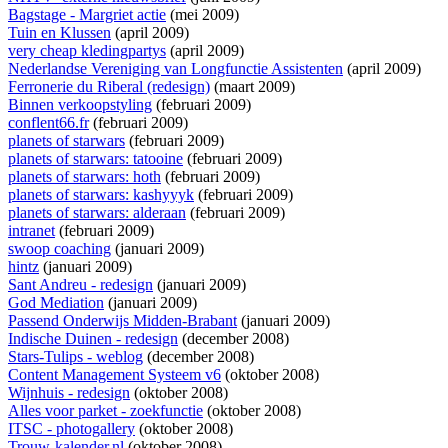
Bagstage - Margriet actie
(mei 2009)
Tuin en Klussen
(april 2009)
very cheap kledingpartys
(april 2009)
Nederlandse Vereniging van Longfunctie Assistenten
(april 2009)
Ferronerie du Riberal (redesign)
(maart 2009)
Binnen verkoopstyling
(februari 2009)
conflent66.fr
(februari 2009)
planets of starwars
(februari 2009)
planets of starwars: tatooine
(februari 2009)
planets of starwars: hoth
(februari 2009)
planets of starwars: kashyyyk
(februari 2009)
planets of starwars: alderaan
(februari 2009)
intranet
(februari 2009)
swoop coaching
(januari 2009)
hintz
(januari 2009)
Sant Andreu - redesign
(januari 2009)
God Mediation
(januari 2009)
Passend Onderwijs Midden-Brabant
(januari 2009)
Indische Duinen - redesign
(december 2008)
Stars-Tulips - weblog
(december 2008)
Content Management Systeem v6
(oktober 2008)
Wijnhuis - redesign
(oktober 2008)
Alles voor parket - zoekfunctie
(oktober 2008)
ITSC - photogallery
(oktober 2008)
Trouw-kalender.nl
(oktober 2008)