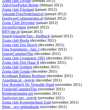
Zonta club Zwolle
(februari 2012)
AllesVoorParket Belgie
(februari 2012)
Zonta club Friesland
(januari 2012)
VakantieTripsNederland.nl
(januari 2012)
HardwareComponenten.nl
(januari 2012)
Zonta Club Deventer
(januari 2012)
SecurePayment
(januari 2012)
BHVsite.nl
(januari 2012)
SpanjeVakantieTips - feedback
(januari 2012)
Zonta club Breda
(december 2011)
Zonta club Den Bosch
(december 2011)
Elga fournituren - fase 2
(december 2011)
SpanjeCampingTips
(december 2011)
Zonta club Groningen 1991
(december 2011)
Zonta club Den Haag II
(december 2011)
Zonta club Arnhem
(december 2011)
Zonta club Gouda
(december 2011)
Kerstkaart Bakhus Reisburo
(december 2011)
Appeltuin.nl - restyle
(december 2011)
Doe Boerderij De Vergulde Hand
(november 2011)
FrankrijkCampingTips
(november 2011)
Reisbestemming.net
(november 2011)
Surfwijzer.net - restyle
(november 2011)
Zonta club Kennemerland Zuid
(november 2011)
Hintz - seo optimalisatie
(november 2011)