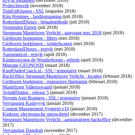
HA-IP toepassen
(december 2018)
Pvdrechtwerk
(november 2018)
TuinEnKlussen - SSL
(augustus 2018)
Kim Hemmes - landingspagina
(juli 2018)
RotterdamIDtours - betaalmethode
(juli 2018)
Vermeulen Eieren
(juli 2018)
Steunpunt Mantelzorg Verlicht - aanvraag mzc 2018
(juni 2018)
Giethoorn boekingen - filters
(mei 2018)
Giethoorn boekingen - winkelwagen
(mei 2018)
RotterdamIDtours - restyle
(mei 2018)
Aanstrand.nl - restyle
(april 2018)
Kinderopvang de Wonderboom - refresh
(april 2018)
Migratie GEONOSIS
(maart 2018)
KindOuderCoach.nl - SSL | responsive
(maart 2018)
BackOffice Steunpunt Mantelzorg Verlicht - locaties
(februari 2018)
Giethoorn boekingen - responsive finetuning
(februari 2018)
Mantelzorg Valkenswaard
(januari 2018)
AvindtDating - release 5
(januari 2018)
Novum Agri Business - SSL | responsive
(januari 2018)
Vervanging Kashyyyk
(januari 2018)
Content Management Systeem v10
(januari 2018)
Kinkorn: electronische nieuwsbrief
(december 2017)
Steunpunt Mantelzorg Verlicht - aanpassingen backoffice
(december
2017)
Vervanging Dagobah
(november 2017)