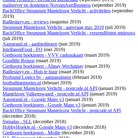
mailserver en domeinen NovumAgriBusiness
(september 2019)
BackOffice Steunpunt Mantelzorg Verlicht - activiteiten
(september
2019)
Baillestavy.eu - reviews
(augustus 2019)
Steunpunt Mantelzorg Verlicht - aanvraag mzc 2019
(juli 2019)
BackOffice Steunpunt Mantelzorg Verlicht - verzendlijsten mnieuws
(juli 2019)
Aanstrand.nl - aanbiedingen
(juni 2019)
IntelligentFood - FO
(mei 2019)
Giethoorn boekingen - VVV cadeaukaart
(maart 2019)
Goodlife Reizen
(maart 2019)
Giethoorn boekingen - Alipay Wechatpay
(maart 2019)
Baillestavy.eu - Huis te huur
(maart 2019)
Profound Logics bv - aanpassingen
(februari 2019)
footballmemories.nl
(februari 2019)
Steunpunt Mantelzorg Verlicht - postcode.nl API
(januari 2019)
Mantelzorg Valkenswaard - postcode.nl API
(januari 2019)
Aanstrand.nl - Google Maps v3
(januari 2019)
Giethoorn boekingen - Google Maps v3
(januari 2019)
BackOffice Steunpunt Mantelzorg Verlicht - postcode.nl API
(december 2018)
Signalus - SLL
(december 2018)
HobbyHoekje.nl - Google Maps v3
(december 2018)
Giethoorn boekingen - Mollie
(december 2018)