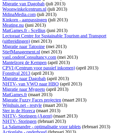
Migratie van Dagobah
(juli 2013)
Woonwinkelcentrum.nl
(juli 2013)
MdinaMedia.com
(juli 2013)
Kinkorn - aanpassingen
(juli 2013)
Meating.nu
(juni 2013)
MatGames.fr - Scellius
(juni 2013)
Lectoraat Centre for Sustainable Tourism and Transport
(uitbreidingen)
(mei 2013)
Migratie naar Tatooine
(mei 2013)
StiefManagement.nl
(mei 2013)
vanLondenConsultancy.com
(mei 2013)
Mantelzorg de Kempen
(april 2013)
CPVI (Centrum voor passief inkomen)
(april 2013)
Fonstival 2013
(april 2013)
Migratie naar Dagobah
(april 2013)
NHTV- van VWO naar HBO
(april 2013)
Migratie naar Mygeeto
(april 2013)
MatGames.fr
(maart 2013)
Migratie Fuzzy Faces projecten
(maart 2013)
Wijnhuis.net - restyle
(maart 2013)
Ster in de Horeca
(maart 2013)
NHTV- Storingen (Agent)
(maart 2013)
NHTV- Storingen
(februari 2013)
La Salamandre - optimalisatie voor tablets
(februari 2013)
Actionlabs - onderhoud
(februari 2013)