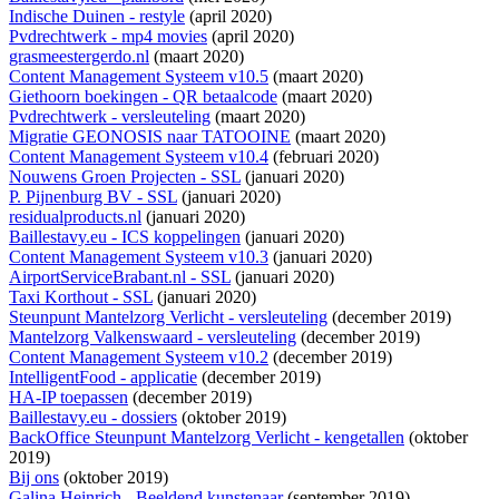
Indische Duinen - restyle
(april 2020)
Pvdrechtwerk - mp4 movies
(april 2020)
grasmeestergerdo.nl
(maart 2020)
Content Management Systeem v10.5
(maart 2020)
Giethoorn boekingen - QR betaalcode
(maart 2020)
Pvdrechtwerk - versleuteling
(maart 2020)
Migratie GEONOSIS naar TATOOINE
(maart 2020)
Content Management Systeem v10.4
(februari 2020)
Nouwens Groen Projecten - SSL
(januari 2020)
P. Pijnenburg BV - SSL
(januari 2020)
residualproducts.nl
(januari 2020)
Baillestavy.eu - ICS koppelingen
(januari 2020)
Content Management Systeem v10.3
(januari 2020)
AirportServiceBrabant.nl - SSL
(januari 2020)
Taxi Korthout - SSL
(januari 2020)
Steunpunt Mantelzorg Verlicht - versleuteling
(december 2019)
Mantelzorg Valkenswaard - versleuteling
(december 2019)
Content Management Systeem v10.2
(december 2019)
IntelligentFood - applicatie
(december 2019)
HA-IP toepassen
(december 2019)
Baillestavy.eu - dossiers
(oktober 2019)
BackOffice Steunpunt Mantelzorg Verlicht - kengetallen
(oktober
2019)
Bij ons
(oktober 2019)
Galina Heinrich - Beeldend kunstenaar
(september 2019)