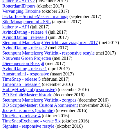
kather.tv - API v2
(november 2017)
RotterdamIDtours
(oktober 2017)
Vervanging Tatooine
(oktober 2017)
backoffice ScriptieMaster - mailings
(september 2017)
StiefManagement.nl - SSL
(augustus 2017)
kather.tv - API
(juli 2017)
AvindtDating - release 4
(juli 2017)
AvindtDating - release 3
(juni 2017)
Steunpunt Mantelzorg Verlicht - aanvraag mzc 2017
(mei 2017)
AvindtDating - release 2
(mei 2017)
Steunpunt Mantelzorg Verlicht - responsive restyle
(mei 2017)
Nouwens Groen Projecten
(mei 2017)
Dierenpension Boszigt
(mei 2017)
AvindtDating - release 1
(april 2017)
Aanstrand.nl - responsive
(maart 2017)
TimeSnap - release 5
(februari 2017)
TimeSnap - release 4
(december 2016)
HobbyHoekje.nl (responsive)
(december 2016)
BO ScriptieMaster: historie
(december 2016)
Steunpunt Mantelzorg Verlicht - zorgpas
(december 2016)
BO ScriptieMaster: Custom Abonnement
(november 2016)
Jixaw Customers (facturatie)
(november 2016)
TimeSnap - release 4
(oktober 2016)
TimeSnapExchange - versie 5.x
(oktober 2016)
Signalus - responsive restyle
(oktober 2016)