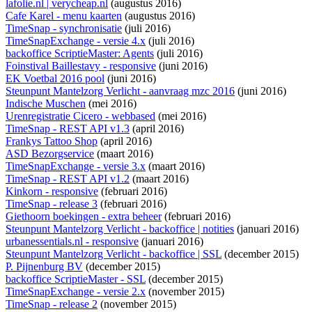
lafolie.nl | verycheap.nl
(augustus 2016)
Cafe Karel - menu kaarten
(augustus 2016)
TimeSnap - synchronisatie
(juli 2016)
TimeSnapExchange - versie 4.x
(juli 2016)
backoffice ScriptieMaster: Agents
(juli 2016)
Foinstival Baillestavy - responsive
(juni 2016)
EK Voetbal 2016 pool
(juni 2016)
Steunpunt Mantelzorg Verlicht - aanvraag mzc 2016
(juni 2016)
Indische Muschen
(mei 2016)
Urenregistratie Cicero - webbased
(mei 2016)
TimeSnap - REST API v1.3
(april 2016)
Frankys Tattoo Shop
(april 2016)
ASD Bezorgservice
(maart 2016)
TimeSnapExchange - versie 3.x
(maart 2016)
TimeSnap - REST API v1.2
(maart 2016)
Kinkorn - responsive
(februari 2016)
TimeSnap - release 3
(februari 2016)
Giethoorn boekingen - extra beheer
(februari 2016)
Steunpunt Mantelzorg Verlicht - backoffice | notities
(januari 2016)
urbanessentials.nl - responsive
(januari 2016)
Steunpunt Mantelzorg Verlicht - backoffice | SSL
(december 2015)
P. Pijnenburg BV
(december 2015)
backoffice ScriptieMaster - SSL
(december 2015)
TimeSnapExchange - versie 2.x
(november 2015)
TimeSnap - release 2
(november 2015)