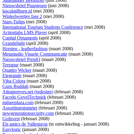
Salamander Beeldfoto
(juni 2008)
Nieuwsbrief Puurgroen
(juni 2008)
lascalatilburg.nl
(mei 2008)
Winkelweetjes fase 2
(mei 2008)
Stars-Tulips
(mei 2008)
International Tourism Students Conference
(mei 2008)
Actionlabs LMS Player
(april 2008)
Capital Ornaments
(april 2008)
Grandelight
(april 2008)
Horsten - leatherfashion
(maart 2008)
Metastudio Visuele Communicatie
(maart 2008)
Nieuwsbrief PreniQ
(maart 2008)
Terrapur
(maart 2008)
Quattro Wicker
(maart 2008)
Elegrande
(maart 2008)
Viba Colora
(maart 2008)
Guru Buddah
(maart 2008)
Attrapereves.net (redesign)
(februari 2008)
Facedo GevelTechniek
(februari 2008)
mifareplaza.com
(februari 2008)
Assortimentsmeter
(februari 2008)
newgenerationsecurity.com
(februari 2008)
GoInvest
(februari 2008)
Els amics de Vallestavia
(
in ontwikkeling
- januari 2008)
Easylogic
(januari 2008)