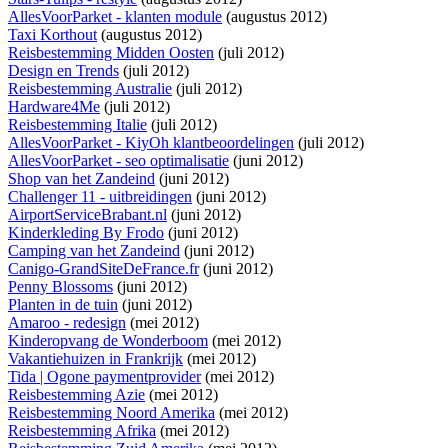
AllesVoorParket - klanten module
(augustus 2012)
Taxi Korthout
(augustus 2012)
Reisbestemming Midden Oosten
(juli 2012)
Design en Trends
(juli 2012)
Reisbestemming Australie
(juli 2012)
Hardware4Me
(juli 2012)
Reisbestemming Italie
(juli 2012)
AllesVoorParket - KiyOh klantbeoordelingen
(juli 2012)
AllesVoorParket - seo optimalisatie
(juni 2012)
Shop van het Zandeind
(juni 2012)
Challenger 11 - uitbreidingen
(juni 2012)
AirportServiceBrabant.nl
(juni 2012)
Kinderkleding By Frodo
(juni 2012)
Camping van het Zandeind
(juni 2012)
Canigo-GrandSiteDeFrance.fr
(juni 2012)
Penny Blossoms
(juni 2012)
Planten in de tuin
(juni 2012)
Amaroo - redesign
(mei 2012)
Kinderopvang de Wonderboom
(mei 2012)
Vakantiehuizen in Frankrijk
(mei 2012)
Tida | Ogone paymentprovider
(mei 2012)
Reisbestemming Azie
(mei 2012)
Reisbestemming Noord Amerika
(mei 2012)
Reisbestemming Afrika
(mei 2012)