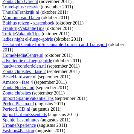
Zonta club Utrecht
(november 2011)
Travel-plus : restyle
(november 2011)
ThuisInFrankrijk.nl
(oktober 2011)
Monique van Dalen
(oktober 2011)
Bakhus reizen - gastenboek
(oktober 2011)
FrankrijkVakantieTips
(oktober 2011)
TurkijeVakantieTips
(oktober 2011)
ladies night el-fuego-goirle
(oktober 2011)
Lectoraat Centre for Sustainable Tourism and Transport
(oktober
2011)
HomeMediaCentre.nl
(oktober 2011)
advertentie el-fuego-goirle
(oktober 2011)
hardwareonderdelen.nl
(september 2011)
Zonta clubsites - fase 2
(september 2011)
BesteHardware.nl
(september 2011)
Amaroo - fase 4
(september 2011)
Zonta Nederland
(september 2011)
Zonta clubsites
(september 2011)
Import SpanjeVakantieTips
(september 2011)
PerfectPlasma.nl
(augustus 2011)
PerfectLCD.nl
(augustus 2011)
Import UrbanEssentials
(augustus 2011)
Spanje Lastminutes
(augustus 2011)
UrbaneXperience
(augustus 2011)
Fashion4Passion
(augustus 2011)