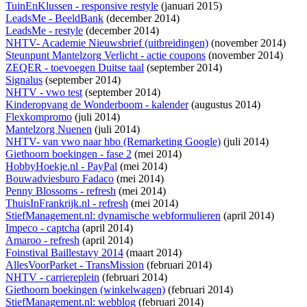
TuinEnKlussen - responsive restyle
(januari 2015)
LeadsMe - BeeldBank
(december 2014)
LeadsMe - restyle
(december 2014)
NHTV- Academie Nieuwsbrief (uitbreidingen)
(november 2014)
Steunpunt Mantelzorg Verlicht - actie coupons
(november 2014)
ZEQER - toevoegen Duitse taal
(september 2014)
Signalus
(september 2014)
NHTV - vwo test
(september 2014)
Kinderopvang de Wonderboom - kalender
(augustus 2014)
Flexkompromo
(juli 2014)
Mantelzorg Nuenen
(juli 2014)
NHTV- van vwo naar hbo (Remarketing Google)
(juli 2014)
Giethoorn boekingen - fase 2
(mei 2014)
HobbyHoekje.nl - PayPal
(mei 2014)
Bouwadviesburo Fadaco
(mei 2014)
Penny Blossoms - refresh
(mei 2014)
ThuisInFrankrijk.nl - refresh
(mei 2014)
StiefManagement.nl: dynamische webformulieren
(april 2014)
Impeco - captcha
(april 2014)
Amaroo - refresh
(april 2014)
Foinstival Baillestavy 2014
(maart 2014)
AllesVoorParket - TransMission
(februari 2014)
NHTV - carriereplein
(februari 2014)
Giethoorn boekingen (winkelwagen)
(februari 2014)
StiefManagement.nl: webblog
(februari 2014)