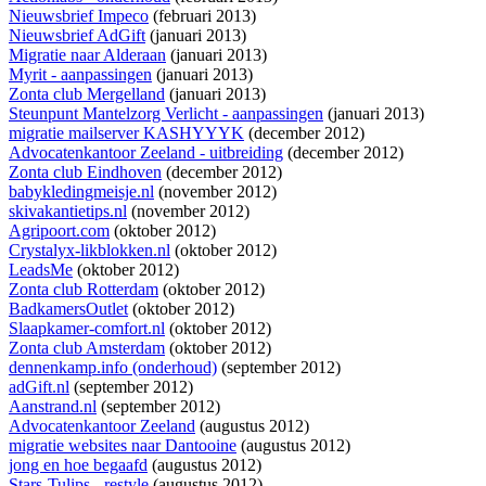
Nieuwsbrief Impeco
(februari 2013)
Nieuwsbrief AdGift
(januari 2013)
Migratie naar Alderaan
(januari 2013)
Myrit - aanpassingen
(januari 2013)
Zonta club Mergelland
(januari 2013)
Steunpunt Mantelzorg Verlicht - aanpassingen
(januari 2013)
migratie mailserver KASHYYYK
(december 2012)
Advocatenkantoor Zeeland - uitbreiding
(december 2012)
Zonta club Eindhoven
(december 2012)
babykledingmeisje.nl
(november 2012)
skivakantietips.nl
(november 2012)
Agripoort.com
(oktober 2012)
Crystalyx-likblokken.nl
(oktober 2012)
LeadsMe
(oktober 2012)
Zonta club Rotterdam
(oktober 2012)
BadkamersOutlet
(oktober 2012)
Slaapkamer-comfort.nl
(oktober 2012)
Zonta club Amsterdam
(oktober 2012)
dennenkamp.info (onderhoud)
(september 2012)
adGift.nl
(september 2012)
Aanstrand.nl
(september 2012)
Advocatenkantoor Zeeland
(augustus 2012)
migratie websites naar Dantooine
(augustus 2012)
jong en hoe begaafd
(augustus 2012)
Stars-Tulips - restyle
(augustus 2012)