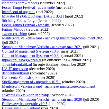
rsdfabrics.com - reboot
(september 2022)
Focus Tango Festival - advertentie
(mei 2022)
InfraScout.nl upgrade
(mei 2022)
Migratie MYGEETO naar DAGOBAH
(april 2022)
Stichting Focus Tango
(februari 2022)
Focus Tango Festival - website
(februari 2022)
Fatima Melody
(februari 2022)
swoop coaching
(januari 2022)
Mantelzorg Valkenswaard - aanvraag mantelzorgcompliment 2021
(juli 2021)
Steunpunt Mantelzorg Verlicht - aanvraag mzc 2021
(juli 2021)
Content Management Systeem v10.6
(maart 2021)
Content Management Systeem v10.3a
(januari 2021)
InpakkenEnWegwezen.fr
(
in ontwikkeling
- januari 2021)
ThuisInFrankrijk.nl
(
in ontwikkeling
- december 2020)
HA-IP toepassen
(december 2020)
deboekhoudkunst
(november 2020)
Gemeente Fillols.fr
(oktober 2020)
StiefManagement.nl - upgrade v10.5.1
(oktober 2020)
Mantelzorg Valkenswaard - aanvraag mantelzorgcompliment
(oktober 2020)
en-venta.eu - te koop in Spanje
(oktober 2020)
Steunpunt Mantelzorg Verlicht - aanvraag mzc 2020
(juli 2020)
Baillestavy.fr - upgrade v10.5
(juni 2020)
Baillestavy.eu - planbord
(mei 2020)