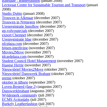
Bagstage - leatherfashion
(januari 2008)
Lectoraat Centre for Sustainable Tourism and Transport
(januari
2008)
Studio Dubio
(januari 2008)
Trouwen in Alkmaar
(december 2007)
Trouwen in Nijmegen
(december 2007)
Urenregistratie Innoflow
(december 2007)
gp-volvospecials
(december 2007)
export Chemnet
(december 2007)
Urenregistratie Idae
(december 2007)
nfcplaza.com
(december 2007)
bijnen-interliving
(november 2007)
Movies2Move
(november 2007)
idcardplaza.com
(november 2007)
Student Council Hotel Management
(november 2007)
Haagse Herrie
(november 2007)
Nieuwsbrief Movies2Move
(oktober 2007)
Nieuwsbrief Dansweek Brabant
(oktober 2007)
preniq
(oktober 2007)
oktober in tilburg
(september 2007)
Loven-Besterd (fase 2)
(augustus 2007)
Dansweekbrabant
(augustus 2007)
Wyldemerk community
(juli 2007)
ECMS Actionlabs
(juli 2007)
Burkely Leatherfashion
(juli 2007)