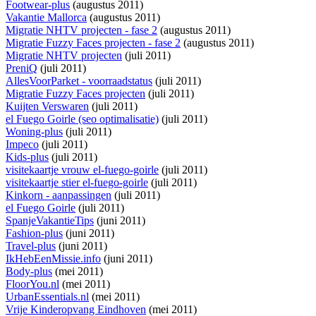
Footwear-plus
(augustus 2011)
Vakantie Mallorca
(augustus 2011)
Migratie NHTV projecten - fase 2
(augustus 2011)
Migratie Fuzzy Faces projecten - fase 2
(augustus 2011)
Migratie NHTV projecten
(juli 2011)
PreniQ
(juli 2011)
AllesVoorParket - voorraadstatus
(juli 2011)
Migratie Fuzzy Faces projecten
(juli 2011)
Kuijten Verswaren
(juli 2011)
el Fuego Goirle (seo optimalisatie)
(juli 2011)
Woning-plus
(juli 2011)
Impeco
(juli 2011)
Kids-plus
(juli 2011)
visitekaartje vrouw el-fuego-goirle
(juli 2011)
visitekaartje stier el-fuego-goirle
(juli 2011)
Kinkorn - aanpassingen
(juli 2011)
el Fuego Goirle
(juli 2011)
SpanjeVakantieTips
(juni 2011)
Fashion-plus
(juni 2011)
Travel-plus
(juni 2011)
IkHebEenMissie.info
(juni 2011)
Body-plus
(mei 2011)
FloorYou.nl
(mei 2011)
UrbanEssentials.nl
(mei 2011)
Vrije Kinderopvang Eindhoven
(mei 2011)