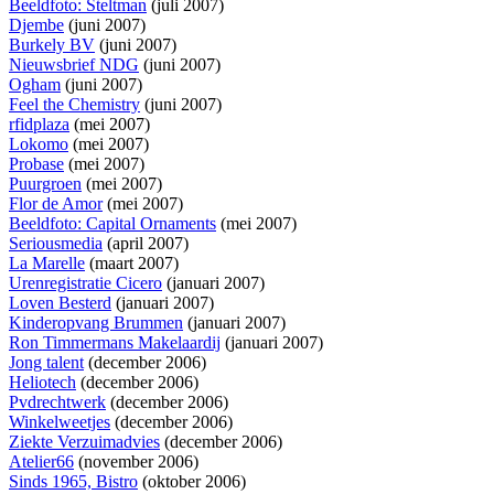
Beeldfoto: Steltman
(juli 2007)
Djembe
(juni 2007)
Burkely BV
(juni 2007)
Nieuwsbrief NDG
(juni 2007)
Ogham
(juni 2007)
Feel the Chemistry
(juni 2007)
rfidplaza
(mei 2007)
Lokomo
(mei 2007)
Probase
(mei 2007)
Puurgroen
(mei 2007)
Flor de Amor
(mei 2007)
Beeldfoto: Capital Ornaments
(mei 2007)
Seriousmedia
(april 2007)
La Marelle
(maart 2007)
Urenregistratie Cicero
(januari 2007)
Loven Besterd
(januari 2007)
Kinderopvang Brummen
(januari 2007)
Ron Timmermans Makelaardij
(januari 2007)
Jong talent
(december 2006)
Heliotech
(december 2006)
Pvdrechtwerk
(december 2006)
Winkelweetjes
(december 2006)
Ziekte Verzuimadvies
(december 2006)
Atelier66
(november 2006)
Sinds 1965, Bistro
(oktober 2006)