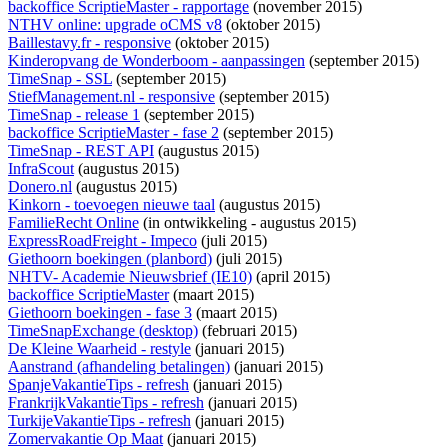
backoffice ScriptieMaster - rapportage
(november 2015)
NTHV online: upgrade oCMS v8
(oktober 2015)
Baillestavy.fr - responsive
(oktober 2015)
Kinderopvang de Wonderboom - aanpassingen
(september 2015)
TimeSnap - SSL
(september 2015)
StiefManagement.nl - responsive
(september 2015)
TimeSnap - release 1
(september 2015)
backoffice ScriptieMaster - fase 2
(september 2015)
TimeSnap - REST API
(augustus 2015)
InfraScout
(augustus 2015)
Donero.nl
(augustus 2015)
Kinkorn - toevoegen nieuwe taal
(augustus 2015)
FamilieRecht Online
(
in ontwikkeling
- augustus 2015)
ExpressRoadFreight - Impeco
(juli 2015)
Giethoorn boekingen (planbord)
(juli 2015)
NHTV- Academie Nieuwsbrief (IE10)
(april 2015)
backoffice ScriptieMaster
(maart 2015)
Giethoorn boekingen - fase 3
(maart 2015)
TimeSnapExchange (desktop)
(februari 2015)
De Kleine Waarheid - restyle
(januari 2015)
Aanstrand (afhandeling betalingen)
(januari 2015)
SpanjeVakantieTips - refresh
(januari 2015)
FrankrijkVakantieTips - refresh
(januari 2015)
TurkijeVakantieTips - refresh
(januari 2015)
Zomervakantie Op Maat
(januari 2015)