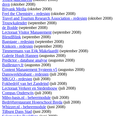
dsvn
(oktober 2008)
Bijvank Media
(oktober 2008)
Feel the Chemistry - redesign
(oktober 2008)
Travel and Tourism Research Association - redesign
(oktober 2008)
Trouwkalender
(september 2008)
de Bodde
(september 2008)
Lectoraat Visitor Management
(september 2008)
BlendBlink
(september 2008)
Bagstage - redesign
(september 2008)
Kinkorn - redesign
(september 2008)
Timmermans van Eijk Makelaardij
(september 2008)
Galerie Huub Hannen
(augustus 2008)
Predictor - database analyse
(augustus 2008)
Baillestavy.fr
(augustus 2008)
Content Management Systeem v5
(augustus 2008)
Dansweekbrabant - redesign
(juli 2008)
MKGO - redesign
(juli 2008)
Fokbedrijf van het Zandeind
(juli 2008)
Lectoraat Verkeer en Stedenbouw
(juli 2008)
Compas Onderwijs
(juli 2008)
Mibo-basis.nl - beheermodule
(juli 2008)
Bedrijfsrestaurant Hogeschool Breda
(juli 2008)
Whizzer.nl - beheermodule
(juni 2008)
Tilburg Dans Stad
(juni 2008)