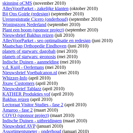
skinning oCMS
(november 2010)
AllesVoorParket - zakelijke klanten
(oktober 2010)
Bij Ons Goirle (redesign)
(september 2010)
Urenregistratie Cicero (onderhoud)
(september 2010)
Woningzorg Nederland
(september 2010)
Plant een boom (sponsor project)
(september 2010)
Nieuwsbrief Bakhus reizen
(juli 2010)
AllesVoorParket - seo optimalisatie en redesign
(juni 2010)
Maatschap Orthopedie Eindhoven
(juni 2010)
planets of starwars: dagobah
(mei 2010)
planets of starwars: geonosis
(mei 2010)
Indische Duinen - aanmelding
(mei 2010)
v.d. Kuijl - Oerlemans
(mei 2010)
Nieuwsbrief Voetbalcanon.nl
(mei 2010)
Whizzer-Info
(april 2010)
Jixaw Customers
(april 2010)
Nieuwsbrief Tablazz
(april 2010)
KATHER Produkties vof
(april 2010)
Bakhus reizen
(april 2010)
Lectoraat Visitor Studies - fase 2
(april 2010)
Amaroo - fase 2
(maart 2010)
COVO (sponsor project)
(maart 2010)
Indische Duinen - uitbreidingen
(maart 2010)
Nieuwsbrief AVP
(januari 2010)
Assortimentsmeter - onderhoud
(januari 2010)