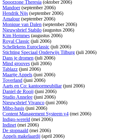
Spoorzone Theresia
(oktober 2006)
Mandoer
(september 2006)
Hendrik Nijs
(september 2006)
Amalour
(september 2006)
Monique van Dalen
(september 2006)
Nieuwsbrief Stabilo
(augustus 2006)
Kim Hemmes
(augustus 2006)
Royal Classic
(juli 2006)
Schellekens Euroclassic
(juli 2006)
Stichting Speciaal Onderwijs Tilburg
(juli 2006)
Dans je dromen
(juli 2006)
Mind grooves
(juli 2006)
Tablazz
(juni 2006)
Maartje Appels
(juni 2006)
Toverland
(juni 2006)
Aarts en Co: kantoormeubiliar
(juni 2006)
Daniel de Rooij
(juni 2006)
Studio Annelee
(juni 2006)
Nieuwsbrief Vivanco
(juni 2006)
Mibo-basis
(juni 2006)
Content Management Systeem v4
(mei 2006)
Indigo-wereld
(mei 2006)
Indinet
(mei 2006)
De stopnaald
(mei 2006)
Appels makelaardij
(april 2006)