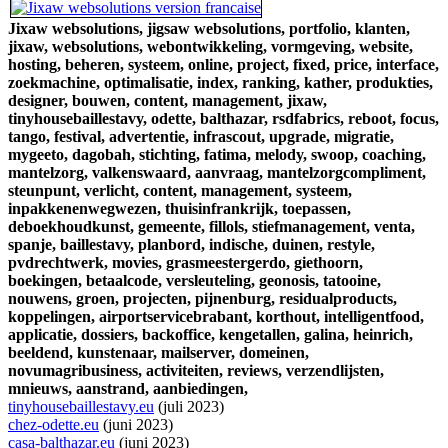
Jixaw websolutions,
jigsaw websolutions,
portfolio,
klanten,
jixaw,
websolutions,
webontwikkeling,
vormgeving,
website,
hosting,
beheren,
systeem,
online,
project,
fixed,
price,
interface,
zoekmachine,
optimalisatie,
index,
ranking,
kather,
produkties,
designer,
bouwen,
content,
management,
jixaw,
tinyhousebaillestavy,
odette,
balthazar,
rsdfabrics,
reboot,
focus,
tango,
festival,
advertentie,
infrascout,
upgrade,
migratie,
mygeeto,
dagobah,
stichting,
fatima,
melody,
swoop,
coaching,
mantelzorg,
valkenswaard,
aanvraag,
mantelzorgcompliment,
steunpunt,
verlicht,
content,
management,
systeem,
inpakkenenwegwezen,
thuisinfrankrijk,
toepassen,
deboekhoudkunst,
gemeente,
fillols,
stiefmanagement,
venta,
spanje,
baillestavy,
planbord,
indische,
duinen,
restyle,
pvdrechtwerk,
movies,
grasmeestergerdo,
giethoorn,
boekingen,
betaalcode,
versleuteling,
geonosis,
tatooine,
nouwens,
groen,
projecten,
pijnenburg,
residualproducts,
koppelingen,
airportservicebrabant,
korthout,
intelligentfood,
applicatie,
dossiers,
backoffice,
kengetallen,
galina,
heinrich,
beeldend,
kunstenaar,
mailserver,
domeinen,
novumagribusiness,
activiteiten,
reviews,
verzendlijsten,
mnieuws,
aanstrand,
aanbiedingen,
tinyhousebaillestavy.eu
(juli 2023)
chez-odette.eu
(juni 2023)
casa-balthazar.eu
(juni 2023)