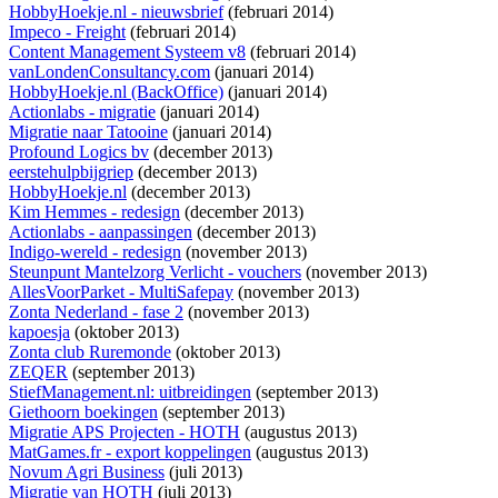
HobbyHoekje.nl - nieuwsbrief
(februari 2014)
Impeco - Freight
(februari 2014)
Content Management Systeem v8
(februari 2014)
vanLondenConsultancy.com
(januari 2014)
HobbyHoekje.nl (BackOffice)
(januari 2014)
Actionlabs - migratie
(januari 2014)
Migratie naar Tatooine
(januari 2014)
Profound Logics bv
(december 2013)
eerstehulpbijgriep
(december 2013)
HobbyHoekje.nl
(december 2013)
Kim Hemmes - redesign
(december 2013)
Actionlabs - aanpassingen
(december 2013)
Indigo-wereld - redesign
(november 2013)
Steunpunt Mantelzorg Verlicht - vouchers
(november 2013)
AllesVoorParket - MultiSafepay
(november 2013)
Zonta Nederland - fase 2
(november 2013)
kapoesja
(oktober 2013)
Zonta club Ruremonde
(oktober 2013)
ZEQER
(september 2013)
StiefManagement.nl: uitbreidingen
(september 2013)
Giethoorn boekingen
(september 2013)
Migratie APS Projecten - HOTH
(augustus 2013)
MatGames.fr - export koppelingen
(augustus 2013)
Novum Agri Business
(juli 2013)
Migratie van HOTH
(juli 2013)