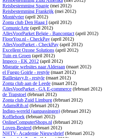
Reisbestemming Zuid Amerika
(mei 2012)
Reisbestemming Spanje
(mei 2012)
Reisbestemming Frankrijk
(mei 2012)
Montévrier
(april 2012)
Zonta club Den Haag I
(april 2012)
ComunicArte
(april 2012)
AllesVoorParket Belgie - Bancontact
(april 2012)
FloorYou.nl - CheckPay
(april 2012)
AllesVoorParket - CheckPay
(april 2012)
Excellent Ozone Solutions
(april 2012)
Tuin en Groen
(april 2012)
Impeco - EK 2012
(april 2012)
Migratie websites naar Alderaan
(maart 2012)
el Fuego Goirle - restyle
(maart 2012)
Baillestavy.fr - restyle
(maart 2012)
Zonta club aan de Leede
(maart 2012)
AllesVoorParket - GA E-commerce
(februari 2012)
de Trapstoel
(februari 2012)
Zonta club Zuid Limburg
(februari 2012)
AdamsRib.nl
(februari 2012)
Indigo-wereld (aanpassingen)
(februari 2012)
Koffiehoek
(februari 2012)
OnlineComputerShops.nl
(februari 2012)
Loven-Besterd
(februari 2012)
NHTV- Academie Nieuwsbrief
(februari 2012)