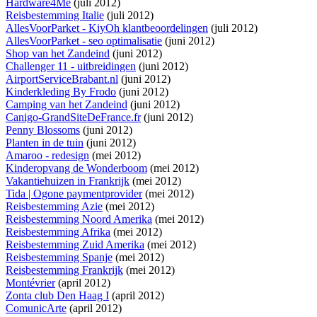
Hardware4Me
(juli 2012)
Reisbestemming Italie
(juli 2012)
AllesVoorParket - KiyOh klantbeoordelingen
(juli 2012)
AllesVoorParket - seo optimalisatie
(juni 2012)
Shop van het Zandeind
(juni 2012)
Challenger 11 - uitbreidingen
(juni 2012)
AirportServiceBrabant.nl
(juni 2012)
Kinderkleding By Frodo
(juni 2012)
Camping van het Zandeind
(juni 2012)
Canigo-GrandSiteDeFrance.fr
(juni 2012)
Penny Blossoms
(juni 2012)
Planten in de tuin
(juni 2012)
Amaroo - redesign
(mei 2012)
Kinderopvang de Wonderboom
(mei 2012)
Vakantiehuizen in Frankrijk
(mei 2012)
Tida | Ogone paymentprovider
(mei 2012)
Reisbestemming Azie
(mei 2012)
Reisbestemming Noord Amerika
(mei 2012)
Reisbestemming Afrika
(mei 2012)
Reisbestemming Zuid Amerika
(mei 2012)
Reisbestemming Spanje
(mei 2012)
Reisbestemming Frankrijk
(mei 2012)
Montévrier
(april 2012)
Zonta club Den Haag I
(april 2012)
ComunicArte
(april 2012)