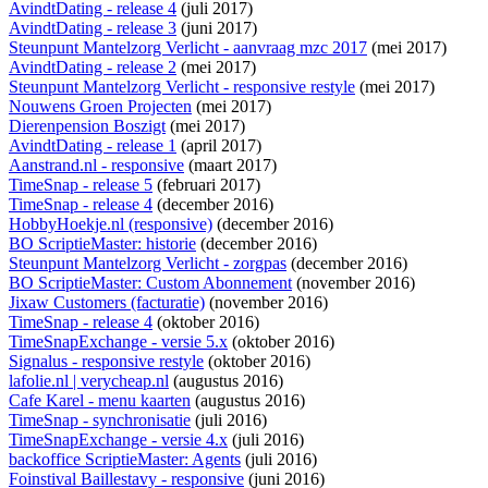
AvindtDating - release 4
(juli 2017)
AvindtDating - release 3
(juni 2017)
Steunpunt Mantelzorg Verlicht - aanvraag mzc 2017
(mei 2017)
AvindtDating - release 2
(mei 2017)
Steunpunt Mantelzorg Verlicht - responsive restyle
(mei 2017)
Nouwens Groen Projecten
(mei 2017)
Dierenpension Boszigt
(mei 2017)
AvindtDating - release 1
(april 2017)
Aanstrand.nl - responsive
(maart 2017)
TimeSnap - release 5
(februari 2017)
TimeSnap - release 4
(december 2016)
HobbyHoekje.nl (responsive)
(december 2016)
BO ScriptieMaster: historie
(december 2016)
Steunpunt Mantelzorg Verlicht - zorgpas
(december 2016)
BO ScriptieMaster: Custom Abonnement
(november 2016)
Jixaw Customers (facturatie)
(november 2016)
TimeSnap - release 4
(oktober 2016)
TimeSnapExchange - versie 5.x
(oktober 2016)
Signalus - responsive restyle
(oktober 2016)
lafolie.nl | verycheap.nl
(augustus 2016)
Cafe Karel - menu kaarten
(augustus 2016)
TimeSnap - synchronisatie
(juli 2016)
TimeSnapExchange - versie 4.x
(juli 2016)
backoffice ScriptieMaster: Agents
(juli 2016)
Foinstival Baillestavy - responsive
(juni 2016)