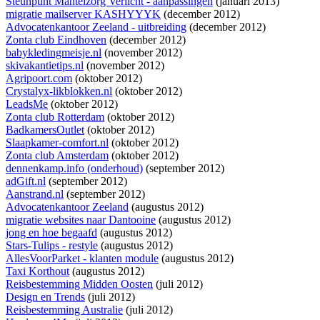
Steunpunt Mantelzorg Verlicht - aanpassingen
(januari 2013)
migratie mailserver KASHYYYK
(december 2012)
Advocatenkantoor Zeeland - uitbreiding
(december 2012)
Zonta club Eindhoven
(december 2012)
babykledingmeisje.nl
(november 2012)
skivakantietips.nl
(november 2012)
Agripoort.com
(oktober 2012)
Crystalyx-likblokken.nl
(oktober 2012)
LeadsMe
(oktober 2012)
Zonta club Rotterdam
(oktober 2012)
BadkamersOutlet
(oktober 2012)
Slaapkamer-comfort.nl
(oktober 2012)
Zonta club Amsterdam
(oktober 2012)
dennenkamp.info (onderhoud)
(september 2012)
adGift.nl
(september 2012)
Aanstrand.nl
(september 2012)
Advocatenkantoor Zeeland
(augustus 2012)
migratie websites naar Dantooine
(augustus 2012)
jong en hoe begaafd
(augustus 2012)
Stars-Tulips - restyle
(augustus 2012)
AllesVoorParket - klanten module
(augustus 2012)
Taxi Korthout
(augustus 2012)
Reisbestemming Midden Oosten
(juli 2012)
Design en Trends
(juli 2012)
Reisbestemming Australie
(juli 2012)