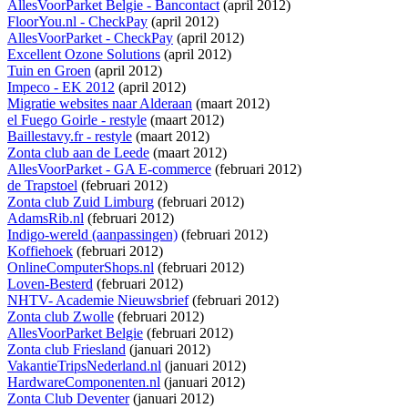
AllesVoorParket Belgie - Bancontact
(april 2012)
FloorYou.nl - CheckPay
(april 2012)
AllesVoorParket - CheckPay
(april 2012)
Excellent Ozone Solutions
(april 2012)
Tuin en Groen
(april 2012)
Impeco - EK 2012
(april 2012)
Migratie websites naar Alderaan
(maart 2012)
el Fuego Goirle - restyle
(maart 2012)
Baillestavy.fr - restyle
(maart 2012)
Zonta club aan de Leede
(maart 2012)
AllesVoorParket - GA E-commerce
(februari 2012)
de Trapstoel
(februari 2012)
Zonta club Zuid Limburg
(februari 2012)
AdamsRib.nl
(februari 2012)
Indigo-wereld (aanpassingen)
(februari 2012)
Koffiehoek
(februari 2012)
OnlineComputerShops.nl
(februari 2012)
Loven-Besterd
(februari 2012)
NHTV- Academie Nieuwsbrief
(februari 2012)
Zonta club Zwolle
(februari 2012)
AllesVoorParket Belgie
(februari 2012)
Zonta club Friesland
(januari 2012)
VakantieTripsNederland.nl
(januari 2012)
HardwareComponenten.nl
(januari 2012)
Zonta Club Deventer
(januari 2012)