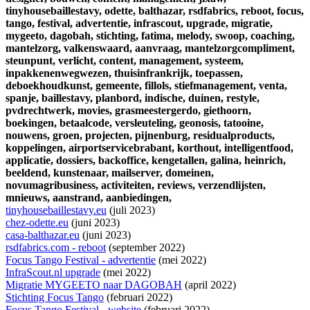
tinyhousebaillestavy,
odette,
balthazar,
rsdfabrics,
reboot,
focus,
tango,
festival,
advertentie,
infrascout,
upgrade,
migratie,
mygeeto,
dagobah,
stichting,
fatima,
melody,
swoop,
coaching,
mantelzorg,
valkenswaard,
aanvraag,
mantelzorgcompliment,
steunpunt,
verlicht,
content,
management,
systeem,
inpakkenenwegwezen,
thuisinfrankrijk,
toepassen,
deboekhoudkunst,
gemeente,
fillols,
stiefmanagement,
venta,
spanje,
baillestavy,
planbord,
indische,
duinen,
restyle,
pvdrechtwerk,
movies,
grasmeestergerdo,
giethoorn,
boekingen,
betaalcode,
versleuteling,
geonosis,
tatooine,
nouwens,
groen,
projecten,
pijnenburg,
residualproducts,
koppelingen,
airportservicebrabant,
korthout,
intelligentfood,
applicatie,
dossiers,
backoffice,
kengetallen,
galina,
heinrich,
beeldend,
kunstenaar,
mailserver,
domeinen,
novumagribusiness,
activiteiten,
reviews,
verzendlijsten,
mnieuws,
aanstrand,
aanbiedingen,
tinyhousebaillestavy.eu
(juli 2023)
chez-odette.eu
(juni 2023)
casa-balthazar.eu
(juni 2023)
rsdfabrics.com - reboot
(september 2022)
Focus Tango Festival - advertentie
(mei 2022)
InfraScout.nl upgrade
(mei 2022)
Migratie MYGEETO naar DAGOBAH
(april 2022)
Stichting Focus Tango
(februari 2022)
Focus Tango Festival - website
(februari 2022)