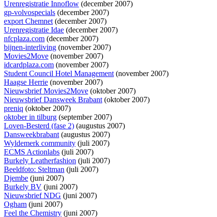
Urenregistratie Innoflow
(december 2007)
gp-volvospecials
(december 2007)
export Chemnet
(december 2007)
Urenregistratie Idae
(december 2007)
nfcplaza.com
(december 2007)
bijnen-interliving
(november 2007)
Movies2Move
(november 2007)
idcardplaza.com
(november 2007)
Student Council Hotel Management
(november 2007)
Haagse Herrie
(november 2007)
Nieuwsbrief Movies2Move
(oktober 2007)
Nieuwsbrief Dansweek Brabant
(oktober 2007)
preniq
(oktober 2007)
oktober in tilburg
(september 2007)
Loven-Besterd (fase 2)
(augustus 2007)
Dansweekbrabant
(augustus 2007)
Wyldemerk community
(juli 2007)
ECMS Actionlabs
(juli 2007)
Burkely Leatherfashion
(juli 2007)
Beeldfoto: Steltman
(juli 2007)
Djembe
(juni 2007)
Burkely BV
(juni 2007)
Nieuwsbrief NDG
(juni 2007)
Ogham
(juni 2007)
Feel the Chemistry
(juni 2007)