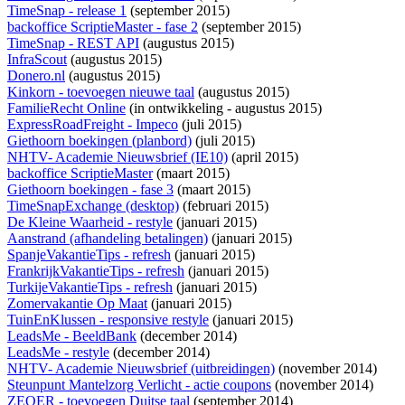
TimeSnap - release 1
(september 2015)
backoffice ScriptieMaster - fase 2
(september 2015)
TimeSnap - REST API
(augustus 2015)
InfraScout
(augustus 2015)
Donero.nl
(augustus 2015)
Kinkorn - toevoegen nieuwe taal
(augustus 2015)
FamilieRecht Online
(
in ontwikkeling
- augustus 2015)
ExpressRoadFreight - Impeco
(juli 2015)
Giethoorn boekingen (planbord)
(juli 2015)
NHTV- Academie Nieuwsbrief (IE10)
(april 2015)
backoffice ScriptieMaster
(maart 2015)
Giethoorn boekingen - fase 3
(maart 2015)
TimeSnapExchange (desktop)
(februari 2015)
De Kleine Waarheid - restyle
(januari 2015)
Aanstrand (afhandeling betalingen)
(januari 2015)
SpanjeVakantieTips - refresh
(januari 2015)
FrankrijkVakantieTips - refresh
(januari 2015)
TurkijeVakantieTips - refresh
(januari 2015)
Zomervakantie Op Maat
(januari 2015)
TuinEnKlussen - responsive restyle
(januari 2015)
LeadsMe - BeeldBank
(december 2014)
LeadsMe - restyle
(december 2014)
NHTV- Academie Nieuwsbrief (uitbreidingen)
(november 2014)
Steunpunt Mantelzorg Verlicht - actie coupons
(november 2014)
ZEQER - toevoegen Duitse taal
(september 2014)