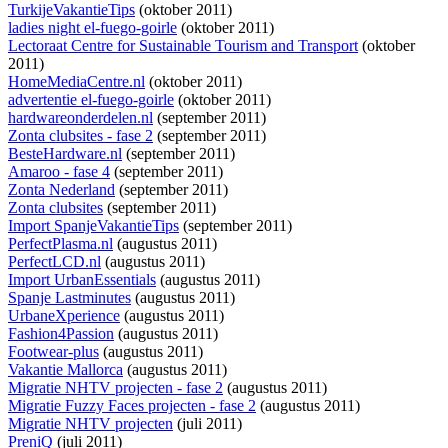
TurkijeVakantieTips
(oktober 2011)
ladies night el-fuego-goirle
(oktober 2011)
Lectoraat Centre for Sustainable Tourism and Transport
(oktober
2011)
HomeMediaCentre.nl
(oktober 2011)
advertentie el-fuego-goirle
(oktober 2011)
hardwareonderdelen.nl
(september 2011)
Zonta clubsites - fase 2
(september 2011)
BesteHardware.nl
(september 2011)
Amaroo - fase 4
(september 2011)
Zonta Nederland
(september 2011)
Zonta clubsites
(september 2011)
Import SpanjeVakantieTips
(september 2011)
PerfectPlasma.nl
(augustus 2011)
PerfectLCD.nl
(augustus 2011)
Import UrbanEssentials
(augustus 2011)
Spanje Lastminutes
(augustus 2011)
UrbaneXperience
(augustus 2011)
Fashion4Passion
(augustus 2011)
Footwear-plus
(augustus 2011)
Vakantie Mallorca
(augustus 2011)
Migratie NHTV projecten - fase 2
(augustus 2011)
Migratie Fuzzy Faces projecten - fase 2
(augustus 2011)
Migratie NHTV projecten
(juli 2011)
PreniQ
(juli 2011)