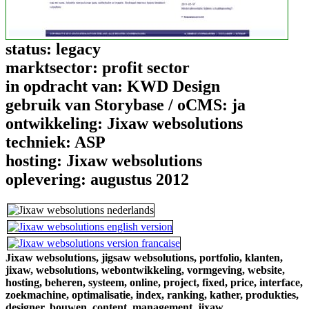
status:
legacy
marktsector:
profit sector
in opdracht van:
KWD Design
gebruik van Storybase / oCMS:
ja
ontwikkeling:
Jixaw websolutions
techniek:
ASP
hosting:
Jixaw websolutions
oplevering:
augustus 2012
Jixaw websolutions,
jigsaw websolutions,
portfolio,
klanten,
jixaw,
websolutions,
webontwikkeling,
vormgeving,
website,
hosting,
beheren,
systeem,
online,
project,
fixed,
price,
interface,
zoekmachine,
optimalisatie,
index,
ranking,
kather,
produkties,
designer,
bouwen,
content,
management,
jixaw,