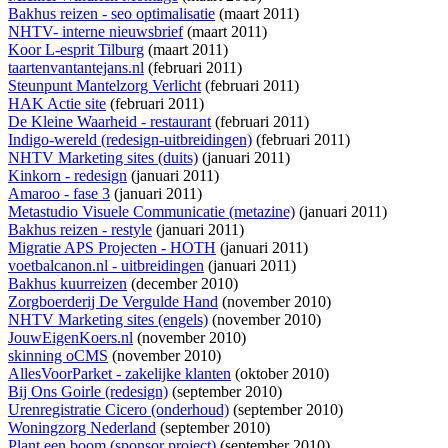
Bakhus reizen - seo optimalisatie
(maart 2011)
NHTV- interne nieuwsbrief
(maart 2011)
Koor L-esprit Tilburg
(maart 2011)
taartenvantantejans.nl
(februari 2011)
Steunpunt Mantelzorg Verlicht
(februari 2011)
HAK Actie site
(februari 2011)
De Kleine Waarheid - restaurant
(februari 2011)
Indigo-wereld (redesign-uitbreidingen)
(februari 2011)
NHTV Marketing sites (duits)
(januari 2011)
Kinkorn - redesign
(januari 2011)
Amaroo - fase 3
(januari 2011)
Metastudio Visuele Communicatie (metazine)
(januari 2011)
Bakhus reizen - restyle
(januari 2011)
Migratie APS Projecten - HOTH
(januari 2011)
voetbalcanon.nl - uitbreidingen
(januari 2011)
Bakhus kuurreizen
(december 2010)
Zorgboerderij De Vergulde Hand
(november 2010)
NHTV Marketing sites (engels)
(november 2010)
JouwEigenKoers.nl
(november 2010)
skinning oCMS
(november 2010)
AllesVoorParket - zakelijke klanten
(oktober 2010)
Bij Ons Goirle (redesign)
(september 2010)
Urenregistratie Cicero (onderhoud)
(september 2010)
Woningzorg Nederland
(september 2010)
Plant een boom (sponsor project)
(september 2010)