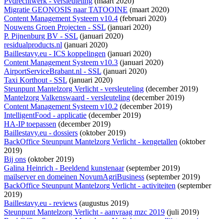
Pvdrechtwerk - versleuteling
(maart 2020)
Migratie GEONOSIS naar TATOOINE
(maart 2020)
Content Management Systeem v10.4
(februari 2020)
Nouwens Groen Projecten - SSL
(januari 2020)
P. Pijnenburg BV - SSL
(januari 2020)
residualproducts.nl
(januari 2020)
Baillestavy.eu - ICS koppelingen
(januari 2020)
Content Management Systeem v10.3
(januari 2020)
AirportServiceBrabant.nl - SSL
(januari 2020)
Taxi Korthout - SSL
(januari 2020)
Steunpunt Mantelzorg Verlicht - versleuteling
(december 2019)
Mantelzorg Valkenswaard - versleuteling
(december 2019)
Content Management Systeem v10.2
(december 2019)
IntelligentFood - applicatie
(december 2019)
HA-IP toepassen
(december 2019)
Baillestavy.eu - dossiers
(oktober 2019)
BackOffice Steunpunt Mantelzorg Verlicht - kengetallen
(oktober
2019)
Bij ons
(oktober 2019)
Galina Heinrich - Beeldend kunstenaar
(september 2019)
mailserver en domeinen NovumAgriBusiness
(september 2019)
BackOffice Steunpunt Mantelzorg Verlicht - activiteiten
(september
2019)
Baillestavy.eu - reviews
(augustus 2019)
Steunpunt Mantelzorg Verlicht - aanvraag mzc 2019
(juli 2019)