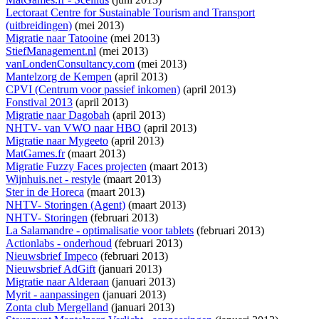
Lectoraat Centre for Sustainable Tourism and Transport
(uitbreidingen)
(mei 2013)
Migratie naar Tatooine
(mei 2013)
StiefManagement.nl
(mei 2013)
vanLondenConsultancy.com
(mei 2013)
Mantelzorg de Kempen
(april 2013)
CPVI (Centrum voor passief inkomen)
(april 2013)
Fonstival 2013
(april 2013)
Migratie naar Dagobah
(april 2013)
NHTV- van VWO naar HBO
(april 2013)
Migratie naar Mygeeto
(april 2013)
MatGames.fr
(maart 2013)
Migratie Fuzzy Faces projecten
(maart 2013)
Wijnhuis.net - restyle
(maart 2013)
Ster in de Horeca
(maart 2013)
NHTV- Storingen (Agent)
(maart 2013)
NHTV- Storingen
(februari 2013)
La Salamandre - optimalisatie voor tablets
(februari 2013)
Actionlabs - onderhoud
(februari 2013)
Nieuwsbrief Impeco
(februari 2013)
Nieuwsbrief AdGift
(januari 2013)
Migratie naar Alderaan
(januari 2013)
Myrit - aanpassingen
(januari 2013)
Zonta club Mergelland
(januari 2013)