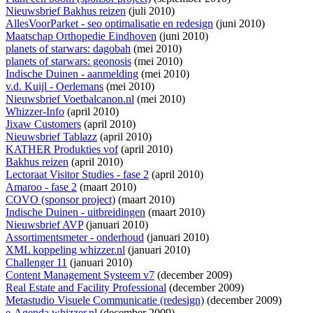
Nieuwsbrief Bakhus reizen
(juli 2010)
AllesVoorParket - seo optimalisatie en redesign
(juni 2010)
Maatschap Orthopedie Eindhoven
(juni 2010)
planets of starwars: dagobah
(mei 2010)
planets of starwars: geonosis
(mei 2010)
Indische Duinen - aanmelding
(mei 2010)
v.d. Kuijl - Oerlemans
(mei 2010)
Nieuwsbrief Voetbalcanon.nl
(mei 2010)
Whizzer-Info
(april 2010)
Jixaw Customers
(april 2010)
Nieuwsbrief Tablazz
(april 2010)
KATHER Produkties vof
(april 2010)
Bakhus reizen
(april 2010)
Lectoraat Visitor Studies - fase 2
(april 2010)
Amaroo - fase 2
(maart 2010)
COVO (sponsor project)
(maart 2010)
Indische Duinen - uitbreidingen
(maart 2010)
Nieuwsbrief AVP
(januari 2010)
Assortimentsmeter - onderhoud
(januari 2010)
XML koppeling whizzer.nl
(januari 2010)
Challenger 11
(januari 2010)
Content Management Systeem v7
(december 2009)
Real Estate and Facility Professional
(december 2009)
Metastudio Visuele Communicatie (redesign)
(december 2009)
e-Agenda whizzer.nl
(december 2009)