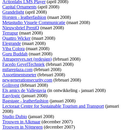
Actionlabs LMS Player
(april 2008)
Capital Ornaments
(april 2008)
Grandelight
(april 2008)
Horsten - leatherfashion
(maart 2008)
Metastudio Visuele Communicatie
(maart 2008)
Nieuwsbrief PreniQ
(maart 2008)
Terrapur
(maart 2008)
Quattro Wicker
(maart 2008)
Elegrande
(maart 2008)
Viba Colora
(maart 2008)
Guru Buddah
(maart 2008)
Attrapereves.net (redesign)
(februari 2008)
Facedo GevelTechniek
(februari 2008)
mifareplaza.com
(februari 2008)
Assortimentsmeter
(februari 2008)
newgenerationsecurity.com
(februari 2008)
GoInvest
(februari 2008)
Els amics de Vallestavia
(
in ontwikkeling
- januari 2008)
Easylogic
(januari 2008)
Bagstage - leatherfashion
(januari 2008)
Lectoraat Centre for Sustainable Tourism and Transport
(januari
2008)
Studio Dubio
(januari 2008)
Trouwen in Alkmaar
(december 2007)
Trouwen in Nijmegen
(december 2007)