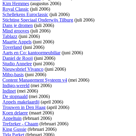
Kim Hemmes
(augustus 2006)
Royal Classic
(juli 2006)
Schellekens Euroclassic
(juli 2006)
Stichting Speciaal Onderwijs Tilburg
(juli 2006)
Dans je dromen
(juli 2006)
Mind grooves
(juli 2006)
Tablazz
(juni 2006)
Maartje Appels
(juni 2006)
Toverland
(juni 2006)
Aarts en Co: kantoormeubiliar
(juni 2006)
Daniel de Rooij
(juni 2006)
Studio Annelee
(juni 2006)
Nieuwsbrief Vivanco
(juni 2006)
Mibo-basis
(juni 2006)
Content Management Systeem v4
(mei 2006)
Indigo-wereld
(mei 2006)
Indinet
(mei 2006)
De stopnaald
(mei 2006)
Appels makelaardij
(april 2006)
Trouwen in Den Haag
(april 2006)
Koen delaere
(maart 2006)
Appeltuin
(februari 2006)
Trefzeker - Chaam
(februari 2006)
King Gussie
(februari 2006)
Tida Parket
(februari 2006)