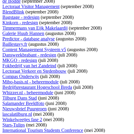
de Bodde
(september 2008)
Lectoraat Visitor Management
(september 2008)
BlendBlink
(september 2008)
Bagstage - redesign
(september 2008)
Kinkorn - redesign
(september 2008)
Timmermans van Eijk Makelaardij
(september 2008)
Galerie Huub Hannen
(augustus 2008)
Predictor - database analyse
(augustus 2008)
Baillestavy.fr
(augustus 2008)
Content Management Systeem v5
(augustus 2008)
Dansweekbrabant - redesign
(juli 2008)
MKGO - redesign
(juli 2008)
Fokbedrijf van het Zandeind
(juli 2008)
Lectoraat Verkeer en Stedenbouw
(juli 2008)
Compas Onderwijs
(juli 2008)
Mibo-basis.nl - beheermodule
(juli 2008)
Bedrijfsrestaurant Hogeschool Breda
(juli 2008)
Whizzer.nl - beheermodule
(juni 2008)
Tilburg Dans Stad
(juni 2008)
Salamander Beeldfoto
(juni 2008)
Nieuwsbrief Puurgroen
(juni 2008)
lascalatilburg.nl
(mei 2008)
Winkelweetjes fase 2
(mei 2008)
Stars-Tulips
(mei 2008)
International Tourism Students Conference
(mei 2008)