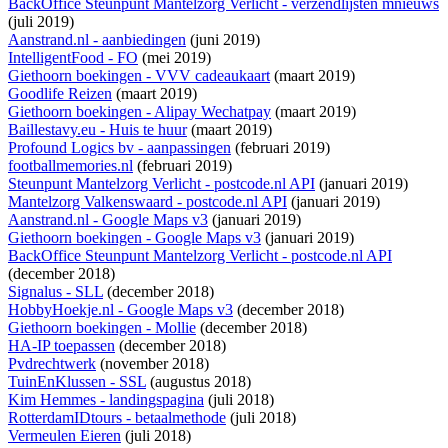
BackOffice Steunpunt Mantelzorg Verlicht - verzendlijsten mnieuws
(juli 2019)
Aanstrand.nl - aanbiedingen
(juni 2019)
IntelligentFood - FO
(mei 2019)
Giethoorn boekingen - VVV cadeaukaart
(maart 2019)
Goodlife Reizen
(maart 2019)
Giethoorn boekingen - Alipay Wechatpay
(maart 2019)
Baillestavy.eu - Huis te huur
(maart 2019)
Profound Logics bv - aanpassingen
(februari 2019)
footballmemories.nl
(februari 2019)
Steunpunt Mantelzorg Verlicht - postcode.nl API
(januari 2019)
Mantelzorg Valkenswaard - postcode.nl API
(januari 2019)
Aanstrand.nl - Google Maps v3
(januari 2019)
Giethoorn boekingen - Google Maps v3
(januari 2019)
BackOffice Steunpunt Mantelzorg Verlicht - postcode.nl API
(december 2018)
Signalus - SLL
(december 2018)
HobbyHoekje.nl - Google Maps v3
(december 2018)
Giethoorn boekingen - Mollie
(december 2018)
HA-IP toepassen
(december 2018)
Pvdrechtwerk
(november 2018)
TuinEnKlussen - SSL
(augustus 2018)
Kim Hemmes - landingspagina
(juli 2018)
RotterdamIDtours - betaalmethode
(juli 2018)
Vermeulen Eieren
(juli 2018)