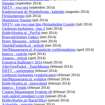
Signalus
(september 2014)
NHTV - vwo test
(september 2014)
Kinderopvang de Wonderboom - kalender
(augustus 2014)
Flexkompromo
(juli 2014)
Mantelzorg Nuenen
(juli 2014)
NHTV- van vwo naar hbo (Remarketing Google)
(juli 2014)
Giethoorn boekingen - fase 2
(mei 2014)
HobbyHoekje.nl - PayPal
(mei 2014)
Bouwadviesburo Fadaco
(mei 2014)
Penny Blossoms - refresh
(mei 2014)
ThuisInFrankrijk.nl - refresh
(mei 2014)
StiefManagement.nl: dynamische webformulieren
(april 2014)
Impeco - captcha
(april 2014)
Amaroo - refresh
(april 2014)
Foinstival Baillestavy 2014
(maart 2014)
AllesVoorParket - TransMission
(februari 2014)
NHTV - carriereplein
(februari 2014)
Giethoorn boekingen (winkelwagen)
(februari 2014)
StiefManagement.nl: webblog
(februari 2014)
HobbyHoekje.nl - nieuwsbrief
(februari 2014)
Impeco - Freight
(februari 2014)
Content Management Systeem v8
(februari 2014)
vanLondenConsultancy.com
(januari 2014)
HobbyHoekje.nl (BackOffice)
(januari 2014)
Actionlabs - migratie
(januari 2014)