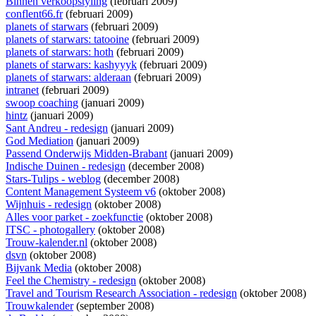
Binnen verkoopstyling
(februari 2009)
conflent66.fr
(februari 2009)
planets of starwars
(februari 2009)
planets of starwars: tatooine
(februari 2009)
planets of starwars: hoth
(februari 2009)
planets of starwars: kashyyyk
(februari 2009)
planets of starwars: alderaan
(februari 2009)
intranet
(februari 2009)
swoop coaching
(januari 2009)
hintz
(januari 2009)
Sant Andreu - redesign
(januari 2009)
God Mediation
(januari 2009)
Passend Onderwijs Midden-Brabant
(januari 2009)
Indische Duinen - redesign
(december 2008)
Stars-Tulips - weblog
(december 2008)
Content Management Systeem v6
(oktober 2008)
Wijnhuis - redesign
(oktober 2008)
Alles voor parket - zoekfunctie
(oktober 2008)
ITSC - photogallery
(oktober 2008)
Trouw-kalender.nl
(oktober 2008)
dsvn
(oktober 2008)
Bijvank Media
(oktober 2008)
Feel the Chemistry - redesign
(oktober 2008)
Travel and Tourism Research Association - redesign
(oktober 2008)
Trouwkalender
(september 2008)