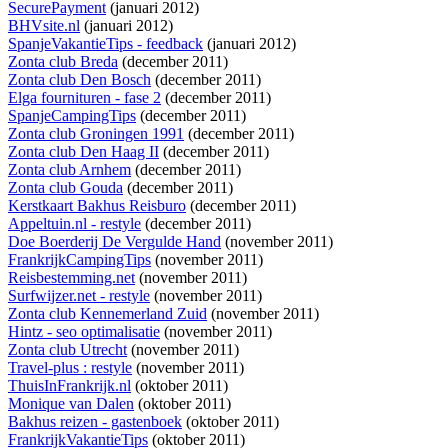
SecurePayment
(januari 2012)
BHVsite.nl
(januari 2012)
SpanjeVakantieTips - feedback
(januari 2012)
Zonta club Breda
(december 2011)
Zonta club Den Bosch
(december 2011)
Elga fournituren - fase 2
(december 2011)
SpanjeCampingTips
(december 2011)
Zonta club Groningen 1991
(december 2011)
Zonta club Den Haag II
(december 2011)
Zonta club Arnhem
(december 2011)
Zonta club Gouda
(december 2011)
Kerstkaart Bakhus Reisburo
(december 2011)
Appeltuin.nl - restyle
(december 2011)
Doe Boerderij De Vergulde Hand
(november 2011)
FrankrijkCampingTips
(november 2011)
Reisbestemming.net
(november 2011)
Surfwijzer.net - restyle
(november 2011)
Zonta club Kennemerland Zuid
(november 2011)
Hintz - seo optimalisatie
(november 2011)
Zonta club Utrecht
(november 2011)
Travel-plus : restyle
(november 2011)
ThuisInFrankrijk.nl
(oktober 2011)
Monique van Dalen
(oktober 2011)
Bakhus reizen - gastenboek
(oktober 2011)
FrankrijkVakantieTips
(oktober 2011)