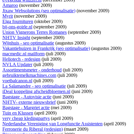
Amaroo
(november 2009)
Jixaw Websolutions (seo optimalisatie)
(november 2009)
Myrit
(november 2009)
Elga fournituren
(oktober 2009)
bij-ons-goirle.nl
(september 2009)
Union Vignerons Terres Romanes
(september 2009)
NHTV Insight
(september 2009)
Wijnhuis - seo optimalisatie
(augustus 2009)
Vakantiehuizen in Frankrijk (seo optimalisatie)
(augustus 2009)
macmedic.nl mailform
(juli 2009)
Heliotech - redesign
(juli 2009)
NVLA Updater
(juli 2009)
Assortimentsmeter - onderhoud
(juli 2009)
gebruiktemelkmachines.com
(juli 2009)
voetbalcanon.nl
(juli 2009)
La Salamandre - seo optimalisatie
(juli 2009)
iDeal koppeling afscheidbloemen.nl
(juni 2009)
Bagstage - Autovisie actie
(juni 2009)
NHTV- externe nieuwsbrief
(juni 2009)
Bagstage - Margriet actie
(mei 2009)
Tuin en Klussen
(april 2009)
very cheap kledingpartys
(april 2009)
Nederlandse Vereniging van Longfunctie Assistenten
(april 2009)
Ferronerie du Riberal (redesign)
(maart 2009)