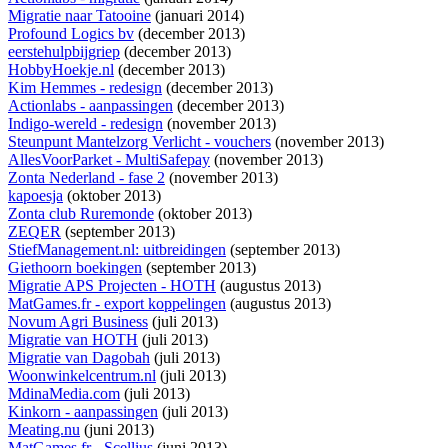
Migratie naar Tatooine
(januari 2014)
Profound Logics bv
(december 2013)
eerstehulpbijgriep
(december 2013)
HobbyHoekje.nl
(december 2013)
Kim Hemmes - redesign
(december 2013)
Actionlabs - aanpassingen
(december 2013)
Indigo-wereld - redesign
(november 2013)
Steunpunt Mantelzorg Verlicht - vouchers
(november 2013)
AllesVoorParket - MultiSafepay
(november 2013)
Zonta Nederland - fase 2
(november 2013)
kapoesja
(oktober 2013)
Zonta club Ruremonde
(oktober 2013)
ZEQER
(september 2013)
StiefManagement.nl: uitbreidingen
(september 2013)
Giethoorn boekingen
(september 2013)
Migratie APS Projecten - HOTH
(augustus 2013)
MatGames.fr - export koppelingen
(augustus 2013)
Novum Agri Business
(juli 2013)
Migratie van HOTH
(juli 2013)
Migratie van Dagobah
(juli 2013)
Woonwinkelcentrum.nl
(juli 2013)
MdinaMedia.com
(juli 2013)
Kinkorn - aanpassingen
(juli 2013)
Meating.nu
(juni 2013)
MatGames.fr - Scellius
(juni 2013)