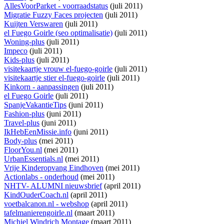
AllesVoorParket - voorraadstatus
(juli 2011)
Migratie Fuzzy Faces projecten
(juli 2011)
Kuijten Verswaren
(juli 2011)
el Fuego Goirle (seo optimalisatie)
(juli 2011)
Woning-plus
(juli 2011)
Impeco
(juli 2011)
Kids-plus
(juli 2011)
visitekaartje vrouw el-fuego-goirle
(juli 2011)
visitekaartje stier el-fuego-goirle
(juli 2011)
Kinkorn - aanpassingen
(juli 2011)
el Fuego Goirle
(juli 2011)
SpanjeVakantieTips
(juni 2011)
Fashion-plus
(juni 2011)
Travel-plus
(juni 2011)
IkHebEenMissie.info
(juni 2011)
Body-plus
(mei 2011)
FloorYou.nl
(mei 2011)
UrbanEssentials.nl
(mei 2011)
Vrije Kinderopvang Eindhoven
(mei 2011)
Actionlabs - onderhoud
(mei 2011)
NHTV- ALUMNI nieuwsbrief
(april 2011)
KindOuderCoach.nl
(april 2011)
voetbalcanon.nl - webshop
(april 2011)
tafelmanierengoirle.nl
(maart 2011)
Michiel Windrich Montage
(maart 2011)