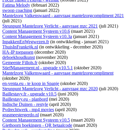
Fatima Melody
(februari 2022)
swoop coaching
(januari 2022)
Mantelzorg Valkenswaard - aanvraag mantelzorgcompliment 2021
(juli 2021)
Steunpunt Mantelzorg Verlicht - aanvraag mzc 2021
(juli 2021)
Content Management Systeem v10.6
(maart 2021)
Content Management Systeem v10.3a
(januari 2021)
InpakkenEnWegwezen.fr
(
in ontwikkeling
- januari 2021)
ThuisInFrankrijk.nl
(
in ontwikkeling
- december 2020)
HA-IP toepassen
(december 2020)
deboekhoudkunst
(november 2020)
Gemeente Fillols.fr
(oktober 2020)
StiefManagement.nl - upgrade v10.5.1
(oktober 2020)
Mantelzorg Valkenswaard - aanvraag mantelzorgcompliment
(oktober 2020)
en-venta.eu - te koop in Spanje
(oktober 2020)
Steunpunt Mantelzorg Verlicht - aanvraag mzc 2020
(juli 2020)
Baillestavy.fr - upgrade v10.5
(juni 2020)
Baillestavy.eu - planbord
(mei 2020)
Indische Duinen - restyle
(april 2020)
Pvdrechtwerk - mp4 movies
(april 2020)
grasmeestergerdo.nl
(maart 2020)
Content Management Systeem v10.5
(maart 2020)
Giethoorn boekingen - QR betaalcode
(maart 2020)