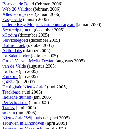
Boris en de Band
(februari 2006)
Web 20 Validtor
(februari 2006)
Alles voor parket
(januari 2006)
Easylocate
(januari 2006)
Galerie Resy Muijsers contemporary art
(januari 2006)
Securedpayment
(december 2005)
xCodim
(december 2005)
Servicetegoed
(december 2005)
Koffie Hoek
(oktober 2005)
Actionlabs
(oktober 2005)
La Salamandre
(oktober 2005)
Gretel Vaesen Media Design
(augustus 2005)
van de Velde
(augustus 2005)
La Folie
(juli 2005)
Kinkorn
(juli 2005)
Q4EU
(juli 2005)
De digitale Nieuwsbrief
(juni 2005)
Trackbase
(juni 2005)
Indische duinen
(juni 2005)
Perfectplasma
(juni 2005)
Tradez
(juni 2005)
snlclan
(juni 2005)
Nieuwsbrief Wijnhuis.net
(mei 2005)
Trouwen in Eindhoven
(april 2005)
Trouwen in Maastricht
(april 2005)