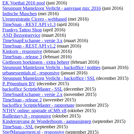
EK Voetbal 2016 pool
(juni 2016)
Steunpunt Mantelzorg Verlicht - aanvraag mzc 2016
(juni 2016)
Indische Muschen
(mei 2016)
Urenregistratie Cicero - webbased
(mei 2016)
TimeSnap - REST API v1.3
(april 2016)
Frankys Tattoo Shop
(april 2016)
ASD Bezorgservice
(maart 2016)
TimeSnapExchange - versie 3.x
(maart 2016)
TimeSnap - REST API v1.2
(maart 2016)
Kinkorn - responsive
(februari 2016)
TimeSnap - release 3
(februari 2016)
Giethoorn boekingen - extra beheer
(februari 2016)
Steunpunt Mantelzorg Verlicht - backoffice | notities
(januari 2016)
urbanessentials.nl - responsive
(januari 2016)
Steunpunt Mantelzorg Verlicht - backoffice | SSL
(december 2015)
P. Pijnenburg BV
(december 2015)
backoffice ScriptieMaster - SSL
(december 2015)
TimeSnapExchange - versie 2.x
(november 2015)
TimeSnap - release 2
(november 2015)
backoffice ScriptieMaster - rapportage
(november 2015)
NTHV online: upgrade oCMS v8
(oktober 2015)
Baillestavy.fr - responsive
(oktober 2015)
Kinderopvang de Wonderboom - aanpassingen
(september 2015)
TimeSnap - SSL
(september 2015)
StiefManagement.nl - responsive
(september 2015)