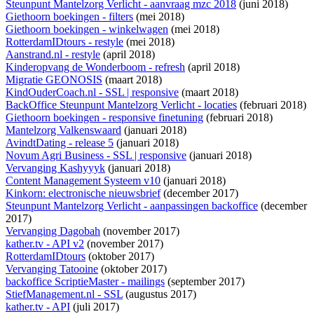
Steunpunt Mantelzorg Verlicht - aanvraag mzc 2018
(juni 2018)
Giethoorn boekingen - filters
(mei 2018)
Giethoorn boekingen - winkelwagen
(mei 2018)
RotterdamIDtours - restyle
(mei 2018)
Aanstrand.nl - restyle
(april 2018)
Kinderopvang de Wonderboom - refresh
(april 2018)
Migratie GEONOSIS
(maart 2018)
KindOuderCoach.nl - SSL | responsive
(maart 2018)
BackOffice Steunpunt Mantelzorg Verlicht - locaties
(februari 2018)
Giethoorn boekingen - responsive finetuning
(februari 2018)
Mantelzorg Valkenswaard
(januari 2018)
AvindtDating - release 5
(januari 2018)
Novum Agri Business - SSL | responsive
(januari 2018)
Vervanging Kashyyyk
(januari 2018)
Content Management Systeem v10
(januari 2018)
Kinkorn: electronische nieuwsbrief
(december 2017)
Steunpunt Mantelzorg Verlicht - aanpassingen backoffice
(december
2017)
Vervanging Dagobah
(november 2017)
kather.tv - API v2
(november 2017)
RotterdamIDtours
(oktober 2017)
Vervanging Tatooine
(oktober 2017)
backoffice ScriptieMaster - mailings
(september 2017)
StiefManagement.nl - SSL
(augustus 2017)
kather.tv - API
(juli 2017)