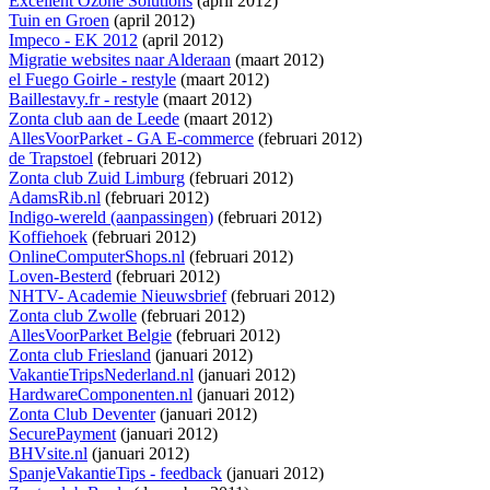
Excellent Ozone Solutions
(april 2012)
Tuin en Groen
(april 2012)
Impeco - EK 2012
(april 2012)
Migratie websites naar Alderaan
(maart 2012)
el Fuego Goirle - restyle
(maart 2012)
Baillestavy.fr - restyle
(maart 2012)
Zonta club aan de Leede
(maart 2012)
AllesVoorParket - GA E-commerce
(februari 2012)
de Trapstoel
(februari 2012)
Zonta club Zuid Limburg
(februari 2012)
AdamsRib.nl
(februari 2012)
Indigo-wereld (aanpassingen)
(februari 2012)
Koffiehoek
(februari 2012)
OnlineComputerShops.nl
(februari 2012)
Loven-Besterd
(februari 2012)
NHTV- Academie Nieuwsbrief
(februari 2012)
Zonta club Zwolle
(februari 2012)
AllesVoorParket Belgie
(februari 2012)
Zonta club Friesland
(januari 2012)
VakantieTripsNederland.nl
(januari 2012)
HardwareComponenten.nl
(januari 2012)
Zonta Club Deventer
(januari 2012)
SecurePayment
(januari 2012)
BHVsite.nl
(januari 2012)
SpanjeVakantieTips - feedback
(januari 2012)