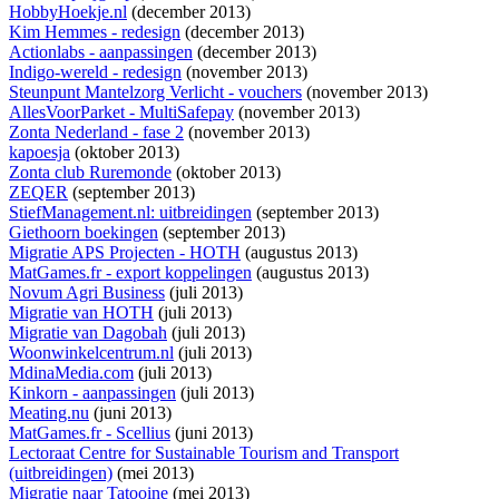
HobbyHoekje.nl
(december 2013)
Kim Hemmes - redesign
(december 2013)
Actionlabs - aanpassingen
(december 2013)
Indigo-wereld - redesign
(november 2013)
Steunpunt Mantelzorg Verlicht - vouchers
(november 2013)
AllesVoorParket - MultiSafepay
(november 2013)
Zonta Nederland - fase 2
(november 2013)
kapoesja
(oktober 2013)
Zonta club Ruremonde
(oktober 2013)
ZEQER
(september 2013)
StiefManagement.nl: uitbreidingen
(september 2013)
Giethoorn boekingen
(september 2013)
Migratie APS Projecten - HOTH
(augustus 2013)
MatGames.fr - export koppelingen
(augustus 2013)
Novum Agri Business
(juli 2013)
Migratie van HOTH
(juli 2013)
Migratie van Dagobah
(juli 2013)
Woonwinkelcentrum.nl
(juli 2013)
MdinaMedia.com
(juli 2013)
Kinkorn - aanpassingen
(juli 2013)
Meating.nu
(juni 2013)
MatGames.fr - Scellius
(juni 2013)
Lectoraat Centre for Sustainable Tourism and Transport
(uitbreidingen)
(mei 2013)
Migratie naar Tatooine
(mei 2013)