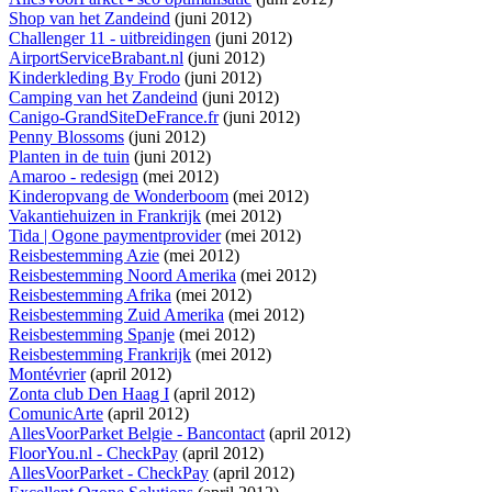
Shop van het Zandeind
(juni 2012)
Challenger 11 - uitbreidingen
(juni 2012)
AirportServiceBrabant.nl
(juni 2012)
Kinderkleding By Frodo
(juni 2012)
Camping van het Zandeind
(juni 2012)
Canigo-GrandSiteDeFrance.fr
(juni 2012)
Penny Blossoms
(juni 2012)
Planten in de tuin
(juni 2012)
Amaroo - redesign
(mei 2012)
Kinderopvang de Wonderboom
(mei 2012)
Vakantiehuizen in Frankrijk
(mei 2012)
Tida | Ogone paymentprovider
(mei 2012)
Reisbestemming Azie
(mei 2012)
Reisbestemming Noord Amerika
(mei 2012)
Reisbestemming Afrika
(mei 2012)
Reisbestemming Zuid Amerika
(mei 2012)
Reisbestemming Spanje
(mei 2012)
Reisbestemming Frankrijk
(mei 2012)
Montévrier
(april 2012)
Zonta club Den Haag I
(april 2012)
ComunicArte
(april 2012)
AllesVoorParket Belgie - Bancontact
(april 2012)
FloorYou.nl - CheckPay
(april 2012)
AllesVoorParket - CheckPay
(april 2012)