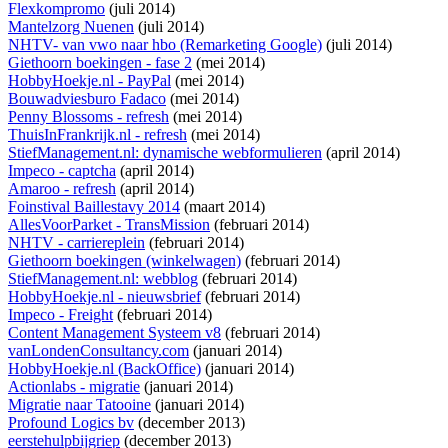
Flexkompromo
(juli 2014)
Mantelzorg Nuenen
(juli 2014)
NHTV- van vwo naar hbo (Remarketing Google)
(juli 2014)
Giethoorn boekingen - fase 2
(mei 2014)
HobbyHoekje.nl - PayPal
(mei 2014)
Bouwadviesburo Fadaco
(mei 2014)
Penny Blossoms - refresh
(mei 2014)
ThuisInFrankrijk.nl - refresh
(mei 2014)
StiefManagement.nl: dynamische webformulieren
(april 2014)
Impeco - captcha
(april 2014)
Amaroo - refresh
(april 2014)
Foinstival Baillestavy 2014
(maart 2014)
AllesVoorParket - TransMission
(februari 2014)
NHTV - carriereplein
(februari 2014)
Giethoorn boekingen (winkelwagen)
(februari 2014)
StiefManagement.nl: webblog
(februari 2014)
HobbyHoekje.nl - nieuwsbrief
(februari 2014)
Impeco - Freight
(februari 2014)
Content Management Systeem v8
(februari 2014)
vanLondenConsultancy.com
(januari 2014)
HobbyHoekje.nl (BackOffice)
(januari 2014)
Actionlabs - migratie
(januari 2014)
Migratie naar Tatooine
(januari 2014)
Profound Logics bv
(december 2013)
eerstehulpbijgriep
(december 2013)