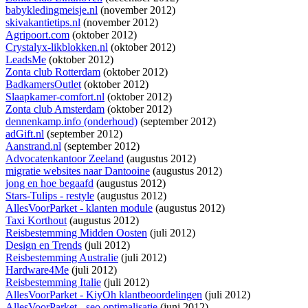
babykledingmeisje.nl
(november 2012)
skivakantietips.nl
(november 2012)
Agripoort.com
(oktober 2012)
Crystalyx-likblokken.nl
(oktober 2012)
LeadsMe
(oktober 2012)
Zonta club Rotterdam
(oktober 2012)
BadkamersOutlet
(oktober 2012)
Slaapkamer-comfort.nl
(oktober 2012)
Zonta club Amsterdam
(oktober 2012)
dennenkamp.info (onderhoud)
(september 2012)
adGift.nl
(september 2012)
Aanstrand.nl
(september 2012)
Advocatenkantoor Zeeland
(augustus 2012)
migratie websites naar Dantooine
(augustus 2012)
jong en hoe begaafd
(augustus 2012)
Stars-Tulips - restyle
(augustus 2012)
AllesVoorParket - klanten module
(augustus 2012)
Taxi Korthout
(augustus 2012)
Reisbestemming Midden Oosten
(juli 2012)
Design en Trends
(juli 2012)
Reisbestemming Australie
(juli 2012)
Hardware4Me
(juli 2012)
Reisbestemming Italie
(juli 2012)
AllesVoorParket - KiyOh klantbeoordelingen
(juli 2012)
AllesVoorParket - seo optimalisatie
(juni 2012)