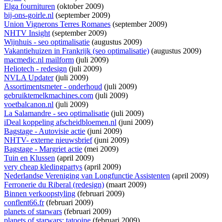
Elga fournituren
(oktober 2009)
bij-ons-goirle.nl
(september 2009)
Union Vignerons Terres Romanes
(september 2009)
NHTV Insight
(september 2009)
Wijnhuis - seo optimalisatie
(augustus 2009)
Vakantiehuizen in Frankrijk (seo optimalisatie)
(augustus 2009)
macmedic.nl mailform
(juli 2009)
Heliotech - redesign
(juli 2009)
NVLA Updater
(juli 2009)
Assortimentsmeter - onderhoud
(juli 2009)
gebruiktemelkmachines.com
(juli 2009)
voetbalcanon.nl
(juli 2009)
La Salamandre - seo optimalisatie
(juli 2009)
iDeal koppeling afscheidbloemen.nl
(juni 2009)
Bagstage - Autovisie actie
(juni 2009)
NHTV- externe nieuwsbrief
(juni 2009)
Bagstage - Margriet actie
(mei 2009)
Tuin en Klussen
(april 2009)
very cheap kledingpartys
(april 2009)
Nederlandse Vereniging van Longfunctie Assistenten
(april 2009)
Ferronerie du Riberal (redesign)
(maart 2009)
Binnen verkoopstyling
(februari 2009)
conflent66.fr
(februari 2009)
planets of starwars
(februari 2009)
planets of starwars: tatooine
(februari 2009)