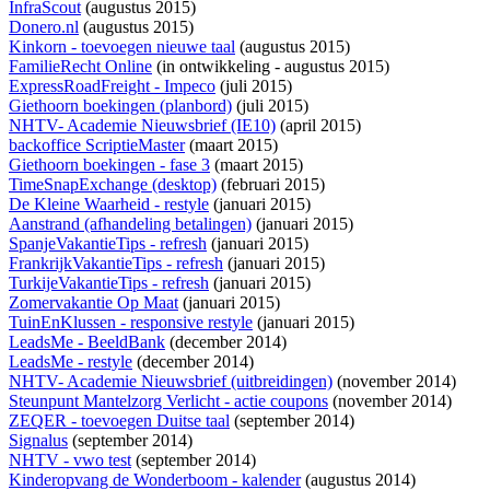
InfraScout
(augustus 2015)
Donero.nl
(augustus 2015)
Kinkorn - toevoegen nieuwe taal
(augustus 2015)
FamilieRecht Online
(
in ontwikkeling
- augustus 2015)
ExpressRoadFreight - Impeco
(juli 2015)
Giethoorn boekingen (planbord)
(juli 2015)
NHTV- Academie Nieuwsbrief (IE10)
(april 2015)
backoffice ScriptieMaster
(maart 2015)
Giethoorn boekingen - fase 3
(maart 2015)
TimeSnapExchange (desktop)
(februari 2015)
De Kleine Waarheid - restyle
(januari 2015)
Aanstrand (afhandeling betalingen)
(januari 2015)
SpanjeVakantieTips - refresh
(januari 2015)
FrankrijkVakantieTips - refresh
(januari 2015)
TurkijeVakantieTips - refresh
(januari 2015)
Zomervakantie Op Maat
(januari 2015)
TuinEnKlussen - responsive restyle
(januari 2015)
LeadsMe - BeeldBank
(december 2014)
LeadsMe - restyle
(december 2014)
NHTV- Academie Nieuwsbrief (uitbreidingen)
(november 2014)
Steunpunt Mantelzorg Verlicht - actie coupons
(november 2014)
ZEQER - toevoegen Duitse taal
(september 2014)
Signalus
(september 2014)
NHTV - vwo test
(september 2014)
Kinderopvang de Wonderboom - kalender
(augustus 2014)