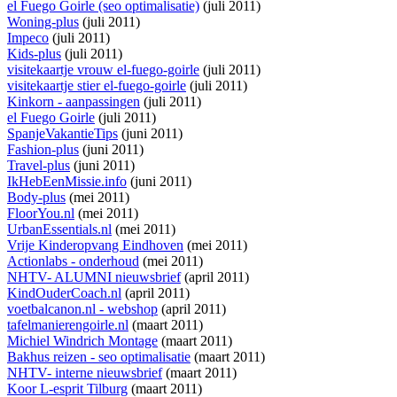
el Fuego Goirle (seo optimalisatie)
(juli 2011)
Woning-plus
(juli 2011)
Impeco
(juli 2011)
Kids-plus
(juli 2011)
visitekaartje vrouw el-fuego-goirle
(juli 2011)
visitekaartje stier el-fuego-goirle
(juli 2011)
Kinkorn - aanpassingen
(juli 2011)
el Fuego Goirle
(juli 2011)
SpanjeVakantieTips
(juni 2011)
Fashion-plus
(juni 2011)
Travel-plus
(juni 2011)
IkHebEenMissie.info
(juni 2011)
Body-plus
(mei 2011)
FloorYou.nl
(mei 2011)
UrbanEssentials.nl
(mei 2011)
Vrije Kinderopvang Eindhoven
(mei 2011)
Actionlabs - onderhoud
(mei 2011)
NHTV- ALUMNI nieuwsbrief
(april 2011)
KindOuderCoach.nl
(april 2011)
voetbalcanon.nl - webshop
(april 2011)
tafelmanierengoirle.nl
(maart 2011)
Michiel Windrich Montage
(maart 2011)
Bakhus reizen - seo optimalisatie
(maart 2011)
NHTV- interne nieuwsbrief
(maart 2011)
Koor L-esprit Tilburg
(maart 2011)