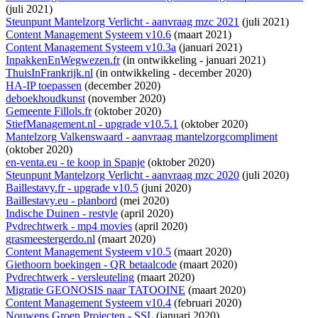
(juli 2021)
Steunpunt Mantelzorg Verlicht - aanvraag mzc 2021
(juli 2021)
Content Management Systeem v10.6
(maart 2021)
Content Management Systeem v10.3a
(januari 2021)
InpakkenEnWegwezen.fr
(
in ontwikkeling
- januari 2021)
ThuisInFrankrijk.nl
(
in ontwikkeling
- december 2020)
HA-IP toepassen
(december 2020)
deboekhoudkunst
(november 2020)
Gemeente Fillols.fr
(oktober 2020)
StiefManagement.nl - upgrade v10.5.1
(oktober 2020)
Mantelzorg Valkenswaard - aanvraag mantelzorgcompliment
(oktober 2020)
en-venta.eu - te koop in Spanje
(oktober 2020)
Steunpunt Mantelzorg Verlicht - aanvraag mzc 2020
(juli 2020)
Baillestavy.fr - upgrade v10.5
(juni 2020)
Baillestavy.eu - planbord
(mei 2020)
Indische Duinen - restyle
(april 2020)
Pvdrechtwerk - mp4 movies
(april 2020)
grasmeestergerdo.nl
(maart 2020)
Content Management Systeem v10.5
(maart 2020)
Giethoorn boekingen - QR betaalcode
(maart 2020)
Pvdrechtwerk - versleuteling
(maart 2020)
Migratie GEONOSIS naar TATOOINE
(maart 2020)
Content Management Systeem v10.4
(februari 2020)
Nouwens Groen Projecten - SSL
(januari 2020)