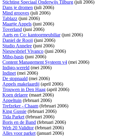
Stichting Speciaal Onderwijs Tilburg
(juli 2006)
Dans je dromen
(juli 2006)
Mind grooves
(juli 2006)
Tablazz
(juni 2006)
Maartje Appels
(juni 2006)
Toverland
(juni 2006)
Aarts en Co: kantoormeubiliar
(juni 2006)
Daniel de Rooij
(juni 2006)
Studio Annelee
(juni 2006)
Nieuwsbrief Vivanco
(juni 2006)
Mibo-basis
(juni 2006)
Content Management Systeem v4
(mei 2006)
Indigo-wereld
(mei 2006)
Indinet
(mei 2006)
De stopnaald
(mei 2006)
Appels makelaardij
(april 2006)
Trouwen in Den Haag
(april 2006)
Koen delaere
(maart 2006)
Appeltuin
(februari 2006)
Trefzeker - Chaam
(februari 2006)
King Gussie
(februari 2006)
Tida Parket
(februari 2006)
Boris en de Band
(februari 2006)
Web 20 Validtor
(februari 2006)
Alles voor parket
(januari 2006)