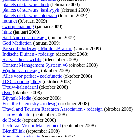
planets of starwars: hoth
(februari 2009)
planets of starwars: kashyyyk
(februari 2009)
planets of starwars: alderaan
(februari 2009)
intranet
(februari 2009)
swoop coaching
(januari 2009)
hintz
(januari 2009)
Sant Andreu - redesign
(januari 2009)
God Mediation
(januari 2009)
Passend Onderwijs Midden-Brabant
(januari 2009)
Indische Duinen - redesign
(december 2008)
Stars-Tulips - weblog
(december 2008)
Content Management Systeem v6
(oktober 2008)
Wijnhuis - redesign
(oktober 2008)
Alles voor parket - zoekfunctie
(oktober 2008)
ITSC - photogallery
(oktober 2008)
Trouw-kalender.nl
(oktober 2008)
dsvn
(oktober 2008)
Bijvank Media
(oktober 2008)
Feel the Chemistry - redesign
(oktober 2008)
Travel and Tourism Research Association - redesign
(oktober 2008)
Trouwkalender
(september 2008)
de Bodde
(september 2008)
Lectoraat Visitor Management
(september 2008)
BlendBlink
(september 2008)
Bagstage - redesign
(september 2008)