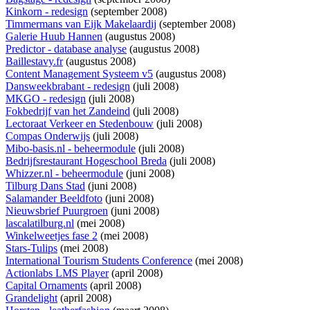
Kinkorn - redesign
(september 2008)
Timmermans van Eijk Makelaardij
(september 2008)
Galerie Huub Hannen
(augustus 2008)
Predictor - database analyse
(augustus 2008)
Baillestavy.fr
(augustus 2008)
Content Management Systeem v5
(augustus 2008)
Dansweekbrabant - redesign
(juli 2008)
MKGO - redesign
(juli 2008)
Fokbedrijf van het Zandeind
(juli 2008)
Lectoraat Verkeer en Stedenbouw
(juli 2008)
Compas Onderwijs
(juli 2008)
Mibo-basis.nl - beheermodule
(juli 2008)
Bedrijfsrestaurant Hogeschool Breda
(juli 2008)
Whizzer.nl - beheermodule
(juni 2008)
Tilburg Dans Stad
(juni 2008)
Salamander Beeldfoto
(juni 2008)
Nieuwsbrief Puurgroen
(juni 2008)
lascalatilburg.nl
(mei 2008)
Winkelweetjes fase 2
(mei 2008)
Stars-Tulips
(mei 2008)
International Tourism Students Conference
(mei 2008)
Actionlabs LMS Player
(april 2008)
Capital Ornaments
(april 2008)
Grandelight
(april 2008)