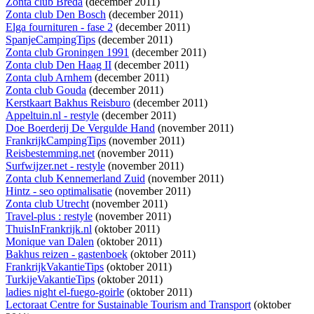
Zonta club Breda
(december 2011)
Zonta club Den Bosch
(december 2011)
Elga fournituren - fase 2
(december 2011)
SpanjeCampingTips
(december 2011)
Zonta club Groningen 1991
(december 2011)
Zonta club Den Haag II
(december 2011)
Zonta club Arnhem
(december 2011)
Zonta club Gouda
(december 2011)
Kerstkaart Bakhus Reisburo
(december 2011)
Appeltuin.nl - restyle
(december 2011)
Doe Boerderij De Vergulde Hand
(november 2011)
FrankrijkCampingTips
(november 2011)
Reisbestemming.net
(november 2011)
Surfwijzer.net - restyle
(november 2011)
Zonta club Kennemerland Zuid
(november 2011)
Hintz - seo optimalisatie
(november 2011)
Zonta club Utrecht
(november 2011)
Travel-plus : restyle
(november 2011)
ThuisInFrankrijk.nl
(oktober 2011)
Monique van Dalen
(oktober 2011)
Bakhus reizen - gastenboek
(oktober 2011)
FrankrijkVakantieTips
(oktober 2011)
TurkijeVakantieTips
(oktober 2011)
ladies night el-fuego-goirle
(oktober 2011)
Lectoraat Centre for Sustainable Tourism and Transport
(oktober