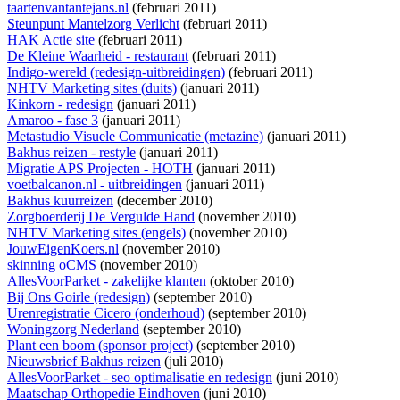
taartenvantantejans.nl
(februari 2011)
Steunpunt Mantelzorg Verlicht
(februari 2011)
HAK Actie site
(februari 2011)
De Kleine Waarheid - restaurant
(februari 2011)
Indigo-wereld (redesign-uitbreidingen)
(februari 2011)
NHTV Marketing sites (duits)
(januari 2011)
Kinkorn - redesign
(januari 2011)
Amaroo - fase 3
(januari 2011)
Metastudio Visuele Communicatie (metazine)
(januari 2011)
Bakhus reizen - restyle
(januari 2011)
Migratie APS Projecten - HOTH
(januari 2011)
voetbalcanon.nl - uitbreidingen
(januari 2011)
Bakhus kuurreizen
(december 2010)
Zorgboerderij De Vergulde Hand
(november 2010)
NHTV Marketing sites (engels)
(november 2010)
JouwEigenKoers.nl
(november 2010)
skinning oCMS
(november 2010)
AllesVoorParket - zakelijke klanten
(oktober 2010)
Bij Ons Goirle (redesign)
(september 2010)
Urenregistratie Cicero (onderhoud)
(september 2010)
Woningzorg Nederland
(september 2010)
Plant een boom (sponsor project)
(september 2010)
Nieuwsbrief Bakhus reizen
(juli 2010)
AllesVoorParket - seo optimalisatie en redesign
(juni 2010)
Maatschap Orthopedie Eindhoven
(juni 2010)