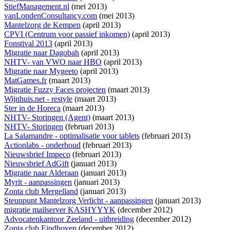
StiefManagement.nl
(mei 2013)
vanLondenConsultancy.com
(mei 2013)
Mantelzorg de Kempen
(april 2013)
CPVI (Centrum voor passief inkomen)
(april 2013)
Fonstival 2013
(april 2013)
Migratie naar Dagobah
(april 2013)
NHTV- van VWO naar HBO
(april 2013)
Migratie naar Mygeeto
(april 2013)
MatGames.fr
(maart 2013)
Migratie Fuzzy Faces projecten
(maart 2013)
Wijnhuis.net - restyle
(maart 2013)
Ster in de Horeca
(maart 2013)
NHTV- Storingen (Agent)
(maart 2013)
NHTV- Storingen
(februari 2013)
La Salamandre - optimalisatie voor tablets
(februari 2013)
Actionlabs - onderhoud
(februari 2013)
Nieuwsbrief Impeco
(februari 2013)
Nieuwsbrief AdGift
(januari 2013)
Migratie naar Alderaan
(januari 2013)
Myrit - aanpassingen
(januari 2013)
Zonta club Mergelland
(januari 2013)
Steunpunt Mantelzorg Verlicht - aanpassingen
(januari 2013)
migratie mailserver KASHYYYK
(december 2012)
Advocatenkantoor Zeeland - uitbreiding
(december 2012)
Zonta club Eindhoven
(december 2012)