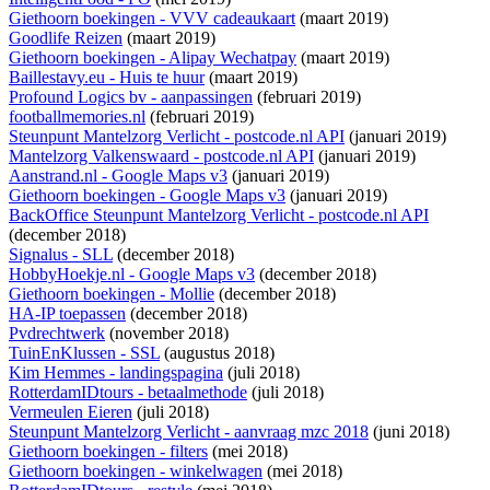
Giethoorn boekingen - VVV cadeaukaart
(maart 2019)
Goodlife Reizen
(maart 2019)
Giethoorn boekingen - Alipay Wechatpay
(maart 2019)
Baillestavy.eu - Huis te huur
(maart 2019)
Profound Logics bv - aanpassingen
(februari 2019)
footballmemories.nl
(februari 2019)
Steunpunt Mantelzorg Verlicht - postcode.nl API
(januari 2019)
Mantelzorg Valkenswaard - postcode.nl API
(januari 2019)
Aanstrand.nl - Google Maps v3
(januari 2019)
Giethoorn boekingen - Google Maps v3
(januari 2019)
BackOffice Steunpunt Mantelzorg Verlicht - postcode.nl API
(december 2018)
Signalus - SLL
(december 2018)
HobbyHoekje.nl - Google Maps v3
(december 2018)
Giethoorn boekingen - Mollie
(december 2018)
HA-IP toepassen
(december 2018)
Pvdrechtwerk
(november 2018)
TuinEnKlussen - SSL
(augustus 2018)
Kim Hemmes - landingspagina
(juli 2018)
RotterdamIDtours - betaalmethode
(juli 2018)
Vermeulen Eieren
(juli 2018)
Steunpunt Mantelzorg Verlicht - aanvraag mzc 2018
(juni 2018)
Giethoorn boekingen - filters
(mei 2018)
Giethoorn boekingen - winkelwagen
(mei 2018)