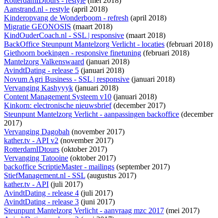
RotterdamIDtours - restyle
(mei 2018)
Aanstrand.nl - restyle
(april 2018)
Kinderopvang de Wonderboom - refresh
(april 2018)
Migratie GEONOSIS
(maart 2018)
KindOuderCoach.nl - SSL | responsive
(maart 2018)
BackOffice Steunpunt Mantelzorg Verlicht - locaties
(februari 2018)
Giethoorn boekingen - responsive finetuning
(februari 2018)
Mantelzorg Valkenswaard
(januari 2018)
AvindtDating - release 5
(januari 2018)
Novum Agri Business - SSL | responsive
(januari 2018)
Vervanging Kashyyyk
(januari 2018)
Content Management Systeem v10
(januari 2018)
Kinkorn: electronische nieuwsbrief
(december 2017)
Steunpunt Mantelzorg Verlicht - aanpassingen backoffice
(december
2017)
Vervanging Dagobah
(november 2017)
kather.tv - API v2
(november 2017)
RotterdamIDtours
(oktober 2017)
Vervanging Tatooine
(oktober 2017)
backoffice ScriptieMaster - mailings
(september 2017)
StiefManagement.nl - SSL
(augustus 2017)
kather.tv - API
(juli 2017)
AvindtDating - release 4
(juli 2017)
AvindtDating - release 3
(juni 2017)
Steunpunt Mantelzorg Verlicht - aanvraag mzc 2017
(mei 2017)