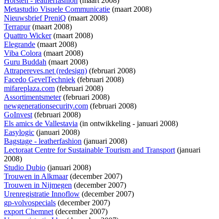
Horsten - leatherfashion
(maart 2008)
Metastudio Visuele Communicatie
(maart 2008)
Nieuwsbrief PreniQ
(maart 2008)
Terrapur
(maart 2008)
Quattro Wicker
(maart 2008)
Elegrande
(maart 2008)
Viba Colora
(maart 2008)
Guru Buddah
(maart 2008)
Attrapereves.net (redesign)
(februari 2008)
Facedo GevelTechniek
(februari 2008)
mifareplaza.com
(februari 2008)
Assortimentsmeter
(februari 2008)
newgenerationsecurity.com
(februari 2008)
GoInvest
(februari 2008)
Els amics de Vallestavia
(
in ontwikkeling
- januari 2008)
Easylogic
(januari 2008)
Bagstage - leatherfashion
(januari 2008)
Lectoraat Centre for Sustainable Tourism and Transport
(januari
2008)
Studio Dubio
(januari 2008)
Trouwen in Alkmaar
(december 2007)
Trouwen in Nijmegen
(december 2007)
Urenregistratie Innoflow
(december 2007)
gp-volvospecials
(december 2007)
export Chemnet
(december 2007)