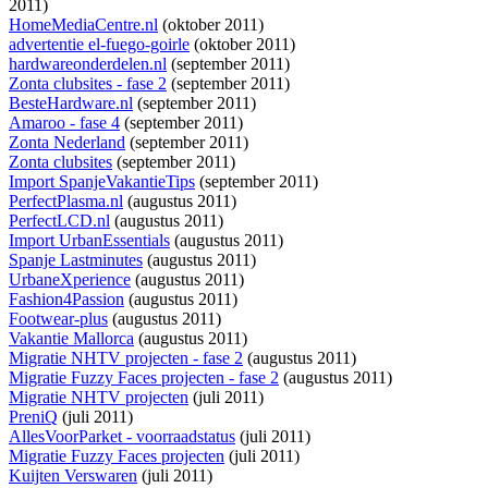
2011)
HomeMediaCentre.nl
(oktober 2011)
advertentie el-fuego-goirle
(oktober 2011)
hardwareonderdelen.nl
(september 2011)
Zonta clubsites - fase 2
(september 2011)
BesteHardware.nl
(september 2011)
Amaroo - fase 4
(september 2011)
Zonta Nederland
(september 2011)
Zonta clubsites
(september 2011)
Import SpanjeVakantieTips
(september 2011)
PerfectPlasma.nl
(augustus 2011)
PerfectLCD.nl
(augustus 2011)
Import UrbanEssentials
(augustus 2011)
Spanje Lastminutes
(augustus 2011)
UrbaneXperience
(augustus 2011)
Fashion4Passion
(augustus 2011)
Footwear-plus
(augustus 2011)
Vakantie Mallorca
(augustus 2011)
Migratie NHTV projecten - fase 2
(augustus 2011)
Migratie Fuzzy Faces projecten - fase 2
(augustus 2011)
Migratie NHTV projecten
(juli 2011)
PreniQ
(juli 2011)
AllesVoorParket - voorraadstatus
(juli 2011)
Migratie Fuzzy Faces projecten
(juli 2011)
Kuijten Verswaren
(juli 2011)