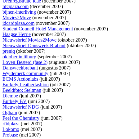
Urenregistratie Idae
(december 2007)
nfcplaza.com
(december 2007)
bijnen-interliving
(november 2007)
Movies2Move
(november 2007)
idcardplaza.com
(november 2007)
Student Council Hotel Management
(november 2007)
Haagse Herrie
(november 2007)
Nieuwsbrief Movies2Move
(oktober 2007)
Nieuwsbrief Dansweek Brabant
(oktober 2007)
preniq
(oktober 2007)
oktober in tilburg
(september 2007)
Loven-Besterd (fase 2)
(augustus 2007)
Dansweekbrabant
(augustus 2007)
Wyldemerk community
(juli 2007)
ECMS Actionlabs
(juli 2007)
Burkely Leatherfashion
(juli 2007)
Beeldfoto: Steltman
(juli 2007)
Djembe
(juni 2007)
Burkely BV
(juni 2007)
Nieuwsbrief NDG
(juni 2007)
Ogham
(juni 2007)
Feel the Chemistry
(juni 2007)
rfidplaza
(mei 2007)
Lokomo
(mei 2007)
Probase
(mei 2007)