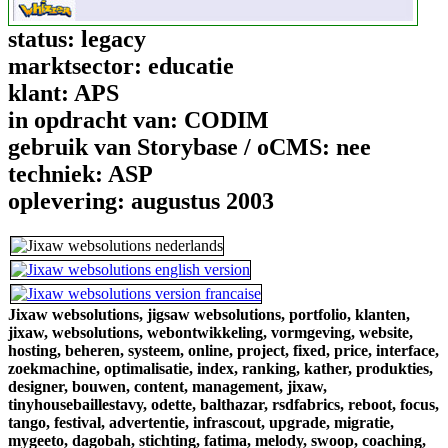
status:
legacy
marktsector:
educatie
klant:
APS
in opdracht van:
CODIM
gebruik van Storybase / oCMS:
nee
techniek:
ASP
oplevering:
augustus 2003
Jixaw websolutions,
jigsaw websolutions,
portfolio,
klanten,
jixaw,
websolutions,
webontwikkeling,
vormgeving,
website,
hosting,
beheren,
systeem,
online,
project,
fixed,
price,
interface,
zoekmachine,
optimalisatie,
index,
ranking,
kather,
produkties,
designer,
bouwen,
content,
management,
jixaw,
tinyhousebaillestavy,
odette,
balthazar,
rsdfabrics,
reboot,
focus,
tango,
festival,
advertentie,
infrascout,
upgrade,
migratie,
mygeeto,
dagobah,
stichting,
fatima,
melody,
swoop,
coaching,