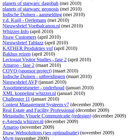
planets of starwars: dagobah
(mei 2010)
planets of starwars: geonosis
(mei 2010)
Indische Duinen - aanmelding
(mei 2010)
v.d. Kuijl - Oerlemans
(mei 2010)
Nieuwsbrief Voetbalcanon.nl
(mei 2010)
Whizzer-Info
(april 2010)
Jixaw Customers
(april 2010)
Nieuwsbrief Tablazz
(april 2010)
KATHER Produkties vof
(april 2010)
Bakhus reizen
(april 2010)
Lectoraat Visitor Studies - fase 2
(april 2010)
Amaroo - fase 2
(maart 2010)
COVO (sponsor project)
(maart 2010)
Indische Duinen - uitbreidingen
(maart 2010)
Nieuwsbrief AVP
(januari 2010)
Assortimentsmeter - onderhoud
(januari 2010)
XML koppeling whizzer.nl
(januari 2010)
Challenger 11
(januari 2010)
Content Management Systeem v7
(december 2009)
Real Estate and Facility Professional
(december 2009)
Metastudio Visuele Communicatie (redesign)
(december 2009)
e-Agenda whizzer.nl
(december 2009)
Amaroo
(november 2009)
Jixaw Websolutions (seo optimalisatie)
(november 2009)
Myrit
(november 2009)