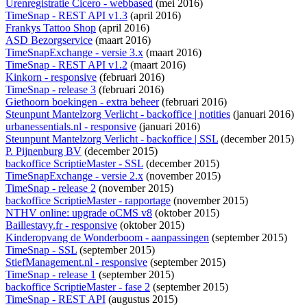
Urenregistratie Cicero - webbased
(mei 2016)
TimeSnap - REST API v1.3
(april 2016)
Frankys Tattoo Shop
(april 2016)
ASD Bezorgservice
(maart 2016)
TimeSnapExchange - versie 3.x
(maart 2016)
TimeSnap - REST API v1.2
(maart 2016)
Kinkorn - responsive
(februari 2016)
TimeSnap - release 3
(februari 2016)
Giethoorn boekingen - extra beheer
(februari 2016)
Steunpunt Mantelzorg Verlicht - backoffice | notities
(januari 2016)
urbanessentials.nl - responsive
(januari 2016)
Steunpunt Mantelzorg Verlicht - backoffice | SSL
(december 2015)
P. Pijnenburg BV
(december 2015)
backoffice ScriptieMaster - SSL
(december 2015)
TimeSnapExchange - versie 2.x
(november 2015)
TimeSnap - release 2
(november 2015)
backoffice ScriptieMaster - rapportage
(november 2015)
NTHV online: upgrade oCMS v8
(oktober 2015)
Baillestavy.fr - responsive
(oktober 2015)
Kinderopvang de Wonderboom - aanpassingen
(september 2015)
TimeSnap - SSL
(september 2015)
StiefManagement.nl - responsive
(september 2015)
TimeSnap - release 1
(september 2015)
backoffice ScriptieMaster - fase 2
(september 2015)
TimeSnap - REST API
(augustus 2015)