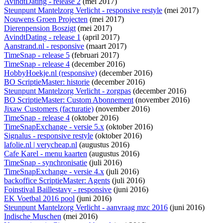
AvindtDating - release 2
(mei 2017)
Steunpunt Mantelzorg Verlicht - responsive restyle
(mei 2017)
Nouwens Groen Projecten
(mei 2017)
Dierenpension Boszigt
(mei 2017)
AvindtDating - release 1
(april 2017)
Aanstrand.nl - responsive
(maart 2017)
TimeSnap - release 5
(februari 2017)
TimeSnap - release 4
(december 2016)
HobbyHoekje.nl (responsive)
(december 2016)
BO ScriptieMaster: historie
(december 2016)
Steunpunt Mantelzorg Verlicht - zorgpas
(december 2016)
BO ScriptieMaster: Custom Abonnement
(november 2016)
Jixaw Customers (facturatie)
(november 2016)
TimeSnap - release 4
(oktober 2016)
TimeSnapExchange - versie 5.x
(oktober 2016)
Signalus - responsive restyle
(oktober 2016)
lafolie.nl | verycheap.nl
(augustus 2016)
Cafe Karel - menu kaarten
(augustus 2016)
TimeSnap - synchronisatie
(juli 2016)
TimeSnapExchange - versie 4.x
(juli 2016)
backoffice ScriptieMaster: Agents
(juli 2016)
Foinstival Baillestavy - responsive
(juni 2016)
EK Voetbal 2016 pool
(juni 2016)
Steunpunt Mantelzorg Verlicht - aanvraag mzc 2016
(juni 2016)
Indische Muschen
(mei 2016)