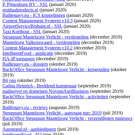
P. Pijnenburg BV - SSL
(januari 2020)
residualproducts.nl
(januari 2020)
Baillestavy.eu - ICS koppelingen
(januari 2020)
Content Management Systeem v10.3
(januari 2020)
AirportServiceBrabant.nl - SSL
(januari 2020)
Taxi Korthout - SSL
(januari 2020)
Steunpunt Mantelzorg Verlicht - versleuteling
(december 2019)
Mantelzorg Valkenswaard - versleuteling
(december 2019)
Content Management Systeem v10.2
(december 2019)
IntelligentFood - applicatie
(december 2019)
HA-IP toepassen
(december 2019)
Baillestavy.eu - dossiers
(oktober 2019)
BackOffice Steunpunt Mantelzorg Verlicht - kengetallen
(oktober
2019)
Bij ons
(oktober 2019)
Galina Heinrich - Beeldend kunstenaar
(september 2019)
mailserver en domeinen NovumAgriBusiness
(september 2019)
BackOffice Steunpunt Mantelzorg Verlicht - activiteiten
(september
2019)
Baillestavy.eu - reviews
(augustus 2019)
Steunpunt Mantelzorg Verlicht - aanvraag mzc 2019
(juli 2019)
BackOffice Steunpunt Mantelzorg Verlicht - verzendlijsten mnieuws
(juli 2019)
Aanstrand.nl - aanbiedingen
(juni 2019)
IntelligentFood - FO
(mei 2019)