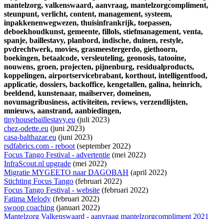
mantelzorg,
valkenswaard,
aanvraag,
mantelzorgcompliment,
steunpunt,
verlicht,
content,
management,
systeem,
inpakkenenwegwezen,
thuisinfrankrijk,
toepassen,
deboekhoudkunst,
gemeente,
fillols,
stiefmanagement,
venta,
spanje,
baillestavy,
planbord,
indische,
duinen,
restyle,
pvdrechtwerk,
movies,
grasmeestergerdo,
giethoorn,
boekingen,
betaalcode,
versleuteling,
geonosis,
tatooine,
nouwens,
groen,
projecten,
pijnenburg,
residualproducts,
koppelingen,
airportservicebrabant,
korthout,
intelligentfood,
applicatie,
dossiers,
backoffice,
kengetallen,
galina,
heinrich,
beeldend,
kunstenaar,
mailserver,
domeinen,
novumagribusiness,
activiteiten,
reviews,
verzendlijsten,
mnieuws,
aanstrand,
aanbiedingen,
tinyhousebaillestavy.eu
(juli 2023)
chez-odette.eu
(juni 2023)
casa-balthazar.eu
(juni 2023)
rsdfabrics.com - reboot
(september 2022)
Focus Tango Festival - advertentie
(mei 2022)
InfraScout.nl upgrade
(mei 2022)
Migratie MYGEETO naar DAGOBAH
(april 2022)
Stichting Focus Tango
(februari 2022)
Focus Tango Festival - website
(februari 2022)
Fatima Melody
(februari 2022)
swoop coaching
(januari 2022)
Mantelzorg Valkenswaard - aanvraag mantelzorgcompliment 2021