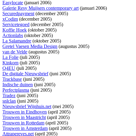
Easylocate
(januari 2006)
Galerie Resy Muijsers contemporary art
(januari 2006)
Securedpayment
(december 2005)
xCodim
(december 2005)
Servicetegoed
(december 2005)
Koffie Hoek
(oktober 2005)
Actionlabs
(oktober 2005)
La Salamandre
(oktober 2005)
Gretel Vaesen Media Design
(augustus 2005)
van de Velde
(augustus 2005)
La Folie
(juli 2005)
Kinkorn
(juli 2005)
Q4EU
(juli 2005)
De digitale Nieuwsbrief
(juni 2005)
Trackbase
(juni 2005)
Indische duinen
(juni 2005)
Perfectplasma
(juni 2005)
Tradez
(juni 2005)
snlclan
(juni 2005)
Nieuwsbrief Wijnhuis.net
(mei 2005)
Trouwen in Eindhoven
(april 2005)
Trouwen in Maastricht
(april 2005)
Trouwen in Rottedam
(april 2005)
Trouwen in Amsterdam
(april 2005)
Attrapereves.net
(april 2005)