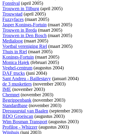
Fonstival
(april 2005)
Trouwen in Tilburg
(april 2005)
Trouwstad
(april 2005)
Fuzzyfaces
(maart 2005)
Jasper Konings-Fortuin
(maart 2005)
Trouwen in Breda
(maart 2005)
Trouwen in Den Bosch
(maart 2005)
Medialoog
(maart 2005)
Voetbal vereniging Riel
(maart 2005)
Thuis in Riel
(maart 2005)
Konings-Fortuin
(maart 2005)
Monica Hajek
(februari 2005)
Veghel-centrum
(augustus 2004)
DAF trucks
(juni 2004)
Sant Andreu - Baillestavy
(januari 2004)
de 3 musketiers
(november 2003)
IME
(november 2003)
Chemnet
(november 2003)
Begrippenbank
(november 2003)
Standardbase
(november 2003)
Dressuurstal van Baalen
(september 2003)
BDO Groeiscan
(augustus 2003)
Wim Bosman Transport
(augustus 2003)
Profilog - Whizzer
(augustus 2003)
Wijnhuis
(juni 2003)