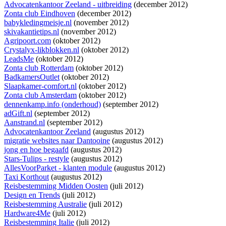
Advocatenkantoor Zeeland - uitbreiding
(december 2012)
Zonta club Eindhoven
(december 2012)
babykledingmeisje.nl
(november 2012)
skivakantietips.nl
(november 2012)
Agripoort.com
(oktober 2012)
Crystalyx-likblokken.nl
(oktober 2012)
LeadsMe
(oktober 2012)
Zonta club Rotterdam
(oktober 2012)
BadkamersOutlet
(oktober 2012)
Slaapkamer-comfort.nl
(oktober 2012)
Zonta club Amsterdam
(oktober 2012)
dennenkamp.info (onderhoud)
(september 2012)
adGift.nl
(september 2012)
Aanstrand.nl
(september 2012)
Advocatenkantoor Zeeland
(augustus 2012)
migratie websites naar Dantooine
(augustus 2012)
jong en hoe begaafd
(augustus 2012)
Stars-Tulips - restyle
(augustus 2012)
AllesVoorParket - klanten module
(augustus 2012)
Taxi Korthout
(augustus 2012)
Reisbestemming Midden Oosten
(juli 2012)
Design en Trends
(juli 2012)
Reisbestemming Australie
(juli 2012)
Hardware4Me
(juli 2012)
Reisbestemming Italie
(juli 2012)