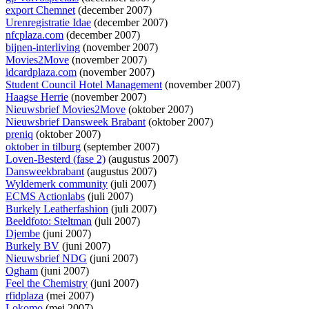
export Chemnet
(december 2007)
Urenregistratie Idae
(december 2007)
nfcplaza.com
(december 2007)
bijnen-interliving
(november 2007)
Movies2Move
(november 2007)
idcardplaza.com
(november 2007)
Student Council Hotel Management
(november 2007)
Haagse Herrie
(november 2007)
Nieuwsbrief Movies2Move
(oktober 2007)
Nieuwsbrief Dansweek Brabant
(oktober 2007)
preniq
(oktober 2007)
oktober in tilburg
(september 2007)
Loven-Besterd (fase 2)
(augustus 2007)
Dansweekbrabant
(augustus 2007)
Wyldemerk community
(juli 2007)
ECMS Actionlabs
(juli 2007)
Burkely Leatherfashion
(juli 2007)
Beeldfoto: Steltman
(juli 2007)
Djembe
(juni 2007)
Burkely BV
(juni 2007)
Nieuwsbrief NDG
(juni 2007)
Ogham
(juni 2007)
Feel the Chemistry
(juni 2007)
rfidplaza
(mei 2007)
Lokomo
(mei 2007)