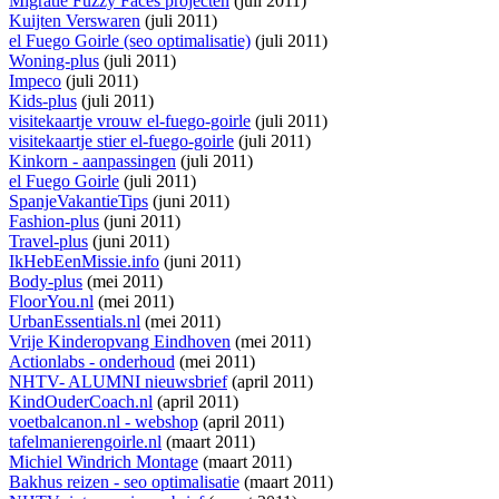
Migratie Fuzzy Faces projecten
(juli 2011)
Kuijten Verswaren
(juli 2011)
el Fuego Goirle (seo optimalisatie)
(juli 2011)
Woning-plus
(juli 2011)
Impeco
(juli 2011)
Kids-plus
(juli 2011)
visitekaartje vrouw el-fuego-goirle
(juli 2011)
visitekaartje stier el-fuego-goirle
(juli 2011)
Kinkorn - aanpassingen
(juli 2011)
el Fuego Goirle
(juli 2011)
SpanjeVakantieTips
(juni 2011)
Fashion-plus
(juni 2011)
Travel-plus
(juni 2011)
IkHebEenMissie.info
(juni 2011)
Body-plus
(mei 2011)
FloorYou.nl
(mei 2011)
UrbanEssentials.nl
(mei 2011)
Vrije Kinderopvang Eindhoven
(mei 2011)
Actionlabs - onderhoud
(mei 2011)
NHTV- ALUMNI nieuwsbrief
(april 2011)
KindOuderCoach.nl
(april 2011)
voetbalcanon.nl - webshop
(april 2011)
tafelmanierengoirle.nl
(maart 2011)
Michiel Windrich Montage
(maart 2011)
Bakhus reizen - seo optimalisatie
(maart 2011)