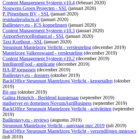
Content Management Systeem v10.4
(februari 2020)
Nouwens Groen Projecten - SSL
(januari 2020)
P. Pijnenburg BV - SSL
(januari 2020)
residualproducts.nl
(januari 2020)
Baillestavy.eu - ICS koppelingen
(januari 2020)
Content Management Systeem v10.3
(januari 2020)
AirportServiceBrabant.nl - SSL
(januari 2020)
Taxi Korthout - SSL
(januari 2020)
Steunpunt Mantelzorg Verlicht - versleuteling
(december 2019)
Mantelzorg Valkenswaard - versleuteling
(december 2019)
Content Management Systeem v10.2
(december 2019)
IntelligentFood - applicatie
(december 2019)
HA-IP toepassen
(december 2019)
Baillestavy.eu - dossiers
(oktober 2019)
BackOffice Steunpunt Mantelzorg Verlicht - kengetallen
(oktober
2019)
Bij ons
(oktober 2019)
Galina Heinrich - Beeldend kunstenaar
(september 2019)
mailserver en domeinen NovumAgriBusiness
(september 2019)
BackOffice Steunpunt Mantelzorg Verlicht - activiteiten
(september
2019)
Baillestavy.eu - reviews
(augustus 2019)
Steunpunt Mantelzorg Verlicht - aanvraag mzc 2019
(juli 2019)
BackOffice Steunpunt Mantelzorg Verlicht - verzendlijsten mnieuws
(juli 2019)