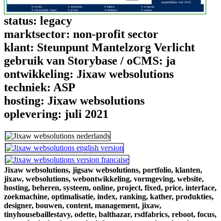
status:
legacy
marktsector:
non-profit sector
klant:
Steunpunt Mantelzorg Verlicht
gebruik van Storybase / oCMS:
ja
ontwikkeling:
Jixaw websolutions
techniek:
ASP
hosting:
Jixaw websolutions
oplevering:
juli 2021
Jixaw websolutions,
jigsaw websolutions,
portfolio,
klanten,
jixaw,
websolutions,
webontwikkeling,
vormgeving,
website,
hosting,
beheren,
systeem,
online,
project,
fixed,
price,
interface,
zoekmachine,
optimalisatie,
index,
ranking,
kather,
produkties,
designer,
bouwen,
content,
management,
jixaw,
tinyhousebaillestavy,
odette,
balthazar,
rsdfabrics,
reboot,
focus,