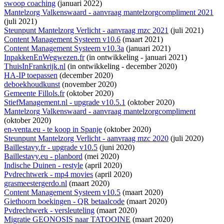
swoop coaching
(januari 2022)
Mantelzorg Valkenswaard - aanvraag mantelzorgcompliment 2021
(juli 2021)
Steunpunt Mantelzorg Verlicht - aanvraag mzc 2021
(juli 2021)
Content Management Systeem v10.6
(maart 2021)
Content Management Systeem v10.3a
(januari 2021)
InpakkenEnWegwezen.fr
(
in ontwikkeling
- januari 2021)
ThuisInFrankrijk.nl
(
in ontwikkeling
- december 2020)
HA-IP toepassen
(december 2020)
deboekhoudkunst
(november 2020)
Gemeente Fillols.fr
(oktober 2020)
StiefManagement.nl - upgrade v10.5.1
(oktober 2020)
Mantelzorg Valkenswaard - aanvraag mantelzorgcompliment
(oktober 2020)
en-venta.eu - te koop in Spanje
(oktober 2020)
Steunpunt Mantelzorg Verlicht - aanvraag mzc 2020
(juli 2020)
Baillestavy.fr - upgrade v10.5
(juni 2020)
Baillestavy.eu - planbord
(mei 2020)
Indische Duinen - restyle
(april 2020)
Pvdrechtwerk - mp4 movies
(april 2020)
grasmeestergerdo.nl
(maart 2020)
Content Management Systeem v10.5
(maart 2020)
Giethoorn boekingen - QR betaalcode
(maart 2020)
Pvdrechtwerk - versleuteling
(maart 2020)
Migratie GEONOSIS naar TATOOINE
(maart 2020)