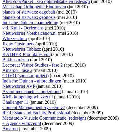
AllesVoorParket - seo optimalisatie en redesign
(juni 2010)
Maatschap Orthopedie Eindhoven
(juni 2010)
planets of starwars: dagobah
(mei 2010)
planets of starwars: geonosis
(mei 2010)
Indische Duinen - aanmelding
(mei 2010)
v.d. Kuijl - Oerlemans
(mei 2010)
Nieuwsbrief Voetbalcanon.nl
(mei 2010)
Whizzer-Info
(april 2010)
Jixaw Customers
(april 2010)
Nieuwsbrief Tablazz
(april 2010)
KATHER Produkties vof
(april 2010)
Bakhus reizen
(april 2010)
Lectoraat Visitor Studies - fase 2
(april 2010)
Amaroo - fase 2
(maart 2010)
COVO (sponsor project)
(maart 2010)
Indische Duinen - uitbreidingen
(maart 2010)
Nieuwsbrief AVP
(januari 2010)
Assortimentsmeter - onderhoud
(januari 2010)
XML koppeling whizzer.nl
(januari 2010)
Challenger 11
(januari 2010)
Content Management Systeem v7
(december 2009)
Real Estate and Facility Professional
(december 2009)
Metastudio Visuele Communicatie (redesign)
(december 2009)
e-Agenda whizzer.nl
(december 2009)
Amaroo
(november 2009)