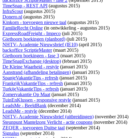
backoffice ScriptieMaster - fase 2
(september 2015)
TimeSnap - REST API
(augustus 2015)
InfraScout
(augustus 2015)
Donero.nl
(augustus 2015)
Kinkorn - toevoegen nieuwe taal
(augustus 2015)
FamilieRecht Online
(
in ontwikkeling
- augustus 2015)
ExpressRoadFreight - Impeco
(juli 2015)
Giethoorn boekingen (planbord)
(juli 2015)
NHTV- Academie Nieuwsbrief (IE10)
(april 2015)
backoffice ScriptieMaster
(maart 2015)
Giethoorn boekingen - fase 3
(maart 2015)
TimeSnapExchange (desktop)
(februari 2015)
De Kleine Waarheid - restyle
(januari 2015)
Aanstrand (afhandeling betalingen)
(januari 2015)
SpanjeVakantieTips - refresh
(januari 2015)
FrankrijkVakantieTips - refresh
(januari 2015)
TurkijeVakantieTips - refresh
(januari 2015)
Zomervakantie Op Maat
(januari 2015)
TuinEnKlussen - responsive restyle
(januari 2015)
LeadsMe - BeeldBank
(december 2014)
LeadsMe - restyle
(december 2014)
NHTV- Academie Nieuwsbrief (uitbreidingen)
(november 2014)
Steunpunt Mantelzorg Verlicht - actie coupons
(november 2014)
ZEQER - toevoegen Duitse taal
(september 2014)
Signalus
(september 2014)