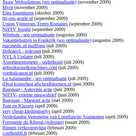
Jixaw Websolutions (seo optimalisatie)
(november 2009)
Myrit
(november 2009)
Elga fournituren
(oktober 2009)
bij-ons-goirle.nl
(september 2009)
Union Vignerons Terres Romanes
(september 2009)
NHTV Insight
(september 2009)
Wijnhuis - seo optimalisatie
(augustus 2009)
Vakantiehuizen in Frankrijk (seo optimalisatie)
(augustus 2009)
macmedic.nl mailform
(juli 2009)
Heliotech - redesign
(juli 2009)
NVLA Updater
(juli 2009)
Assortimentsmeter - onderhoud
(juli 2009)
gebruiktemelkmachines.com
(juli 2009)
voetbalcanon.nl
(juli 2009)
La Salamandre - seo optimalisatie
(juli 2009)
iDeal koppeling afscheidbloemen.nl
(juni 2009)
Bagstage - Autovisie actie
(juni 2009)
NHTV- externe nieuwsbrief
(juni 2009)
Bagstage - Margriet actie
(mei 2009)
Tuin en Klussen
(april 2009)
very cheap kledingpartys
(april 2009)
Nederlandse Vereniging van Longfunctie Assistenten
(april 2009)
Ferronerie du Riberal (redesign)
(maart 2009)
Binnen verkoopstyling
(februari 2009)
conflent66.fr
(februari 2009)