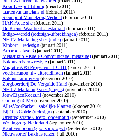
NHTV- interne nieuwsbrief
(maart 2011)
Koor L-esprit Tilburg
(maart 2011)
taartenvantantejans.nl
(februari 2011)
Steunpunt Mantelzorg Verlicht
(februari 2011)
HAK Actie site
(februari 2011)
De Kleine Waarheid - restaurant
(februari 2011)
Indigo-wereld (redesign-uitbreidingen)
(februari 2011)
NHTV Marketing sites (duits)
(januari 2011)
Kinkorn - redesign
(januari 2011)
Amaroo - fase 3
(januari 2011)
Metastudio Visuele Communicatie (metazine)
(januari 2011)
Bakhus reizen - restyle
(januari 2011)
Migratie APS Projecten - HOTH
(januari 2011)
voetbalcanon.nl - uitbreidingen
(januari 2011)
Bakhus kuurreizen
(december 2010)
Zorgboerderij De Vergulde Hand
(november 2010)
NHTV Marketing sites (engels)
(november 2010)
JouwEigenKoers.nl
(november 2010)
skinning oCMS
(november 2010)
AllesVoorParket - zakelijke klanten
(oktober 2010)
Bij Ons Goirle (redesign)
(september 2010)
Urenregistratie Cicero (onderhoud)
(september 2010)
Woningzorg Nederland
(september 2010)
Plant een boom (sponsor project)
(september 2010)
Nieuwsbrief Bakhus reizen
(juli 2010)