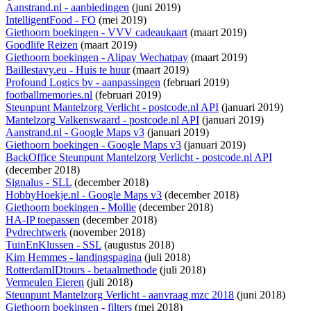
Aanstrand.nl - aanbiedingen
(juni 2019)
IntelligentFood - FO
(mei 2019)
Giethoorn boekingen - VVV cadeaukaart
(maart 2019)
Goodlife Reizen
(maart 2019)
Giethoorn boekingen - Alipay Wechatpay
(maart 2019)
Baillestavy.eu - Huis te huur
(maart 2019)
Profound Logics bv - aanpassingen
(februari 2019)
footballmemories.nl
(februari 2019)
Steunpunt Mantelzorg Verlicht - postcode.nl API
(januari 2019)
Mantelzorg Valkenswaard - postcode.nl API
(januari 2019)
Aanstrand.nl - Google Maps v3
(januari 2019)
Giethoorn boekingen - Google Maps v3
(januari 2019)
BackOffice Steunpunt Mantelzorg Verlicht - postcode.nl API
(december 2018)
Signalus - SLL
(december 2018)
HobbyHoekje.nl - Google Maps v3
(december 2018)
Giethoorn boekingen - Mollie
(december 2018)
HA-IP toepassen
(december 2018)
Pvdrechtwerk
(november 2018)
TuinEnKlussen - SSL
(augustus 2018)
Kim Hemmes - landingspagina
(juli 2018)
RotterdamIDtours - betaalmethode
(juli 2018)
Vermeulen Eieren
(juli 2018)
Steunpunt Mantelzorg Verlicht - aanvraag mzc 2018
(juni 2018)
Giethoorn boekingen - filters
(mei 2018)