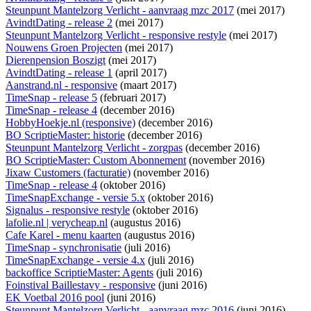
Steunpunt Mantelzorg Verlicht - aanvraag mzc 2017
(mei 2017)
AvindtDating - release 2
(mei 2017)
Steunpunt Mantelzorg Verlicht - responsive restyle
(mei 2017)
Nouwens Groen Projecten
(mei 2017)
Dierenpension Boszigt
(mei 2017)
AvindtDating - release 1
(april 2017)
Aanstrand.nl - responsive
(maart 2017)
TimeSnap - release 5
(februari 2017)
TimeSnap - release 4
(december 2016)
HobbyHoekje.nl (responsive)
(december 2016)
BO ScriptieMaster: historie
(december 2016)
Steunpunt Mantelzorg Verlicht - zorgpas
(december 2016)
BO ScriptieMaster: Custom Abonnement
(november 2016)
Jixaw Customers (facturatie)
(november 2016)
TimeSnap - release 4
(oktober 2016)
TimeSnapExchange - versie 5.x
(oktober 2016)
Signalus - responsive restyle
(oktober 2016)
lafolie.nl | verycheap.nl
(augustus 2016)
Cafe Karel - menu kaarten
(augustus 2016)
TimeSnap - synchronisatie
(juli 2016)
TimeSnapExchange - versie 4.x
(juli 2016)
backoffice ScriptieMaster: Agents
(juli 2016)
Foinstival Baillestavy - responsive
(juni 2016)
EK Voetbal 2016 pool
(juni 2016)
Steunpunt Mantelzorg Verlicht - aanvraag mzc 2016
(juni 2016)