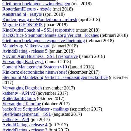
Giethoorn boekingen - winkelwagen
(mei 2018)
RotterdamIDtours - restyle
(mei 2018)
Aanstrand.nl - restyle
(april 2018)
Kinderopvang de Wonderboom - refresh
(april 2018)
Migratie GEONOSIS
(maart 2018)
KindOuderCoach.nl - SSL | responsive
(maart 2018)
BackOffice Steunpunt Mantelzorg Verlicht - locaties
(februari 2018)
Giethoorn boekingen - responsive finetuning
(februari 2018)
Mantelzorg Valkenswaard
(januari 2018)
AvindtDating - release 5
(januari 2018)
Novum Agri Business - SSL | responsive
(januari 2018)
Vervanging Kashyyyk
(januari 2018)
Content Management Systeem v10
(januari 2018)
Kinkorn: electronische nieuwsbrief
(december 2017)
Steunpunt Mantelzorg Verlicht - aanpassingen backoffice
(december
2017)
Vervanging Dagobah
(november 2017)
kather.tv - API v2
(november 2017)
RotterdamIDtours
(oktober 2017)
Vervanging Tatooine
(oktober 2017)
backoffice ScriptieMaster - mailings
(september 2017)
StiefManagement.nl - SSL
(augustus 2017)
kather.tv - API
(juli 2017)
AvindtDating - release 4
(juli 2017)
AvindtDating - release 3
(juni 2017)