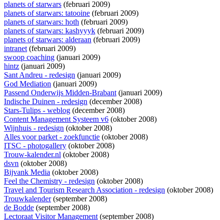
planets of starwars
(februari 2009)
planets of starwars: tatooine
(februari 2009)
planets of starwars: hoth
(februari 2009)
planets of starwars: kashyyyk
(februari 2009)
planets of starwars: alderaan
(februari 2009)
intranet
(februari 2009)
swoop coaching
(januari 2009)
hintz
(januari 2009)
Sant Andreu - redesign
(januari 2009)
God Mediation
(januari 2009)
Passend Onderwijs Midden-Brabant
(januari 2009)
Indische Duinen - redesign
(december 2008)
Stars-Tulips - weblog
(december 2008)
Content Management Systeem v6
(oktober 2008)
Wijnhuis - redesign
(oktober 2008)
Alles voor parket - zoekfunctie
(oktober 2008)
ITSC - photogallery
(oktober 2008)
Trouw-kalender.nl
(oktober 2008)
dsvn
(oktober 2008)
Bijvank Media
(oktober 2008)
Feel the Chemistry - redesign
(oktober 2008)
Travel and Tourism Research Association - redesign
(oktober 2008)
Trouwkalender
(september 2008)
de Bodde
(september 2008)
Lectoraat Visitor Management
(september 2008)