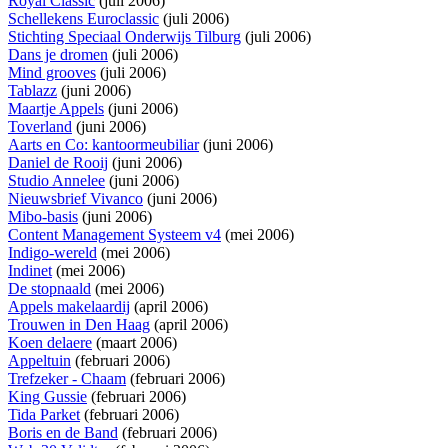
Royal Classic
(juli 2006)
Schellekens Euroclassic
(juli 2006)
Stichting Speciaal Onderwijs Tilburg
(juli 2006)
Dans je dromen
(juli 2006)
Mind grooves
(juli 2006)
Tablazz
(juni 2006)
Maartje Appels
(juni 2006)
Toverland
(juni 2006)
Aarts en Co: kantoormeubiliar
(juni 2006)
Daniel de Rooij
(juni 2006)
Studio Annelee
(juni 2006)
Nieuwsbrief Vivanco
(juni 2006)
Mibo-basis
(juni 2006)
Content Management Systeem v4
(mei 2006)
Indigo-wereld
(mei 2006)
Indinet
(mei 2006)
De stopnaald
(mei 2006)
Appels makelaardij
(april 2006)
Trouwen in Den Haag
(april 2006)
Koen delaere
(maart 2006)
Appeltuin
(februari 2006)
Trefzeker - Chaam
(februari 2006)
King Gussie
(februari 2006)
Tida Parket
(februari 2006)
Boris en de Band
(februari 2006)