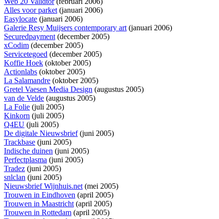
Web 20 Validtor
(februari 2006)
Alles voor parket
(januari 2006)
Easylocate
(januari 2006)
Galerie Resy Muijsers contemporary art
(januari 2006)
Securedpayment
(december 2005)
xCodim
(december 2005)
Servicetegoed
(december 2005)
Koffie Hoek
(oktober 2005)
Actionlabs
(oktober 2005)
La Salamandre
(oktober 2005)
Gretel Vaesen Media Design
(augustus 2005)
van de Velde
(augustus 2005)
La Folie
(juli 2005)
Kinkorn
(juli 2005)
Q4EU
(juli 2005)
De digitale Nieuwsbrief
(juni 2005)
Trackbase
(juni 2005)
Indische duinen
(juni 2005)
Perfectplasma
(juni 2005)
Tradez
(juni 2005)
snlclan
(juni 2005)
Nieuwsbrief Wijnhuis.net
(mei 2005)
Trouwen in Eindhoven
(april 2005)
Trouwen in Maastricht
(april 2005)
Trouwen in Rottedam
(april 2005)