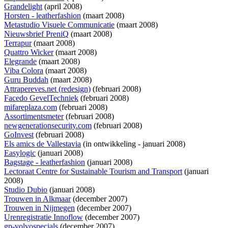
Grandelight
(april 2008)
Horsten - leatherfashion
(maart 2008)
Metastudio Visuele Communicatie
(maart 2008)
Nieuwsbrief PreniQ
(maart 2008)
Terrapur
(maart 2008)
Quattro Wicker
(maart 2008)
Elegrande
(maart 2008)
Viba Colora
(maart 2008)
Guru Buddah
(maart 2008)
Attrapereves.net (redesign)
(februari 2008)
Facedo GevelTechniek
(februari 2008)
mifareplaza.com
(februari 2008)
Assortimentsmeter
(februari 2008)
newgenerationsecurity.com
(februari 2008)
GoInvest
(februari 2008)
Els amics de Vallestavia
(
in ontwikkeling
- januari 2008)
Easylogic
(januari 2008)
Bagstage - leatherfashion
(januari 2008)
Lectoraat Centre for Sustainable Tourism and Transport
(januari
2008)
Studio Dubio
(januari 2008)
Trouwen in Alkmaar
(december 2007)
Trouwen in Nijmegen
(december 2007)
Urenregistratie Innoflow
(december 2007)
gp-volvospecials
(december 2007)