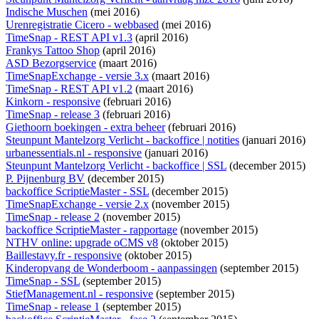
Indische Muschen
(mei 2016)
Urenregistratie Cicero - webbased
(mei 2016)
TimeSnap - REST API v1.3
(april 2016)
Frankys Tattoo Shop
(april 2016)
ASD Bezorgservice
(maart 2016)
TimeSnapExchange - versie 3.x
(maart 2016)
TimeSnap - REST API v1.2
(maart 2016)
Kinkorn - responsive
(februari 2016)
TimeSnap - release 3
(februari 2016)
Giethoorn boekingen - extra beheer
(februari 2016)
Steunpunt Mantelzorg Verlicht - backoffice | notities
(januari 2016)
urbanessentials.nl - responsive
(januari 2016)
Steunpunt Mantelzorg Verlicht - backoffice | SSL
(december 2015)
P. Pijnenburg BV
(december 2015)
backoffice ScriptieMaster - SSL
(december 2015)
TimeSnapExchange - versie 2.x
(november 2015)
TimeSnap - release 2
(november 2015)
backoffice ScriptieMaster - rapportage
(november 2015)
NTHV online: upgrade oCMS v8
(oktober 2015)
Baillestavy.fr - responsive
(oktober 2015)
Kinderopvang de Wonderboom - aanpassingen
(september 2015)
TimeSnap - SSL
(september 2015)
StiefManagement.nl - responsive
(september 2015)
TimeSnap - release 1
(september 2015)