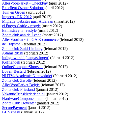
AllesVoorParket - CheckPay
(april 2012)
Excellent Ozone Solutions
(april 2012)
Tuin en Groen
(april 2012)
Impeco - EK 2012
(april 2012)
Migratie websites naar Alderaan
(maart 2012)
el Fuego Goirle - restyle
(maart 2012)
Baillestavy.fr - restyle
(maart 2012)
Zonta club aan de Leede
(maart 2012)
AllesVoorParket - GA E-commerce
(februari 2012)
de Trapstoel
(februari 2012)
Zonta club Zuid Limburg
(februari 2012)
AdamsRib.nl
(februari 2012)
Indigo-wereld (aanpassingen)
(februari 2012)
Koffiehoek
(februari 2012)
OnlineComputerShops.nl
(februari 2012)
Loven-Besterd
(februari 2012)
NHTV- Academie Nieuwsbrief
(februari 2012)
Zonta club Zwolle
(februari 2012)
AllesVoorParket Belgie
(februari 2012)
Zonta club Friesland
(januari 2012)
VakantieTripsNederland.nl
(januari 2012)
HardwareComponenten.nl
(januari 2012)
Zonta Club Deventer
(januari 2012)
SecurePayment
(januari 2012)
BHVsite.nl
(januari 2012)