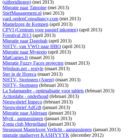
(uitbreidingen)
(mei 2013)
Migratie naar Tatooine
(mei 2013)
StiefManagement.nl
(mei 2013)
vanLondenConsultancy.com
(mei 2013)
Mantelzorg de Kempen
(april 2013)
CPVI (Centrum voor passief inkomen)
(april 2013)
Fonstival 2013
(april 2013)
Migratie naar Dagobah
(april 2013)
NHTV- van VWO naar HBO
(april 2013)
Migratie naar Mygeeto
(april 2013)
MatGames.fr
(maart 2013)
Migratie Fuzzy Faces projecten
(maart 2013)
Wijnhuis.net - restyle
(maart 2013)
Ster in de Horeca
(maart 2013)
NHTV- Storingen (Agent)
(maart 2013)
NHTV- Storingen
(februari 2013)
La Salamandre - optimalisatie voor tablets
(februari 2013)
Actionlabs - onderhoud
(februari 2013)
Nieuwsbrief Impeco
(februari 2013)
Nieuwsbrief AdGift
(januari 2013)
Migratie naar Alderaan
(januari 2013)
Myrit - aanpassingen
(januari 2013)
Zonta club Mergelland
(januari 2013)
Steunpunt Mantelzorg Verlicht - aanpassingen
(januari 2013)
migratie mailserver KASHYYYK
(december 2012)