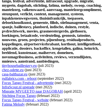
tango,
festival,
advertentie,
infrascout,
upgrade,
migratie,
mygeeto,
dagobah,
stichting,
fatima,
melody,
swoop,
coaching,
mantelzorg,
valkenswaard,
aanvraag,
mantelzorgcompliment,
steunpunt,
verlicht,
content,
management,
systeem,
inpakkenenwegwezen,
thuisinfrankrijk,
toepassen,
deboekhoudkunst,
gemeente,
fillols,
stiefmanagement,
venta,
spanje,
baillestavy,
planbord,
indische,
duinen,
restyle,
pvdrechtwerk,
movies,
grasmeestergerdo,
giethoorn,
boekingen,
betaalcode,
versleuteling,
geonosis,
tatooine,
nouwens,
groen,
projecten,
pijnenburg,
residualproducts,
koppelingen,
airportservicebrabant,
korthout,
intelligentfood,
applicatie,
dossiers,
backoffice,
kengetallen,
galina,
heinrich,
beeldend,
kunstenaar,
mailserver,
domeinen,
novumagribusiness,
activiteiten,
reviews,
verzendlijsten,
mnieuws,
aanstrand,
aanbiedingen,
tinyhousebaillestavy.eu
(juli 2023)
chez-odette.eu
(juni 2023)
casa-balthazar.eu
(juni 2023)
rsdfabrics.com - reboot
(september 2022)
Focus Tango Festival - advertentie
(mei 2022)
InfraScout.nl upgrade
(mei 2022)
Migratie MYGEETO naar DAGOBAH
(april 2022)
Stichting Focus Tango
(februari 2022)
Focus Tango Festival - website
(februari 2022)
Fatima Melody
(februari 2022)