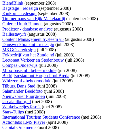
BlendBlink
(september 2008)
Bagstage - redesign
(september 2008)
Kinkorn - redesign
(september 2008)
Timmermans van Eijk Makelaardij
(september 2008)
Galerie Huub Hannen
(augustus 2008)
Predictor - database analyse
(augustus 2008)
Baillestavy.fr
(augustus 2008)
Content Management Systeem v5
(augustus 2008)
Dansweekbrabant - redesign
(juli 2008)
MKGO - redesign
(juli 2008)
Fokbedrijf van het Zandeind
(juli 2008)
Lectoraat Verkeer en Stedenbouw
(juli 2008)
Compas Onderwijs
(juli 2008)
Mibo-basis.nl - beheermodule
(juli 2008)
Bedrijfsrestaurant Hogeschool Breda
(juli 2008)
Whizzer.nl - beheermodule
(juni 2008)
Tilburg Dans Stad
(juni 2008)
Salamander Beeldfoto
(juni 2008)
Nieuwsbrief Puurgroen
(juni 2008)
lascalatilburg.nl
(mei 2008)
Winkelweetjes fase 2
(mei 2008)
Stars-Tulips
(mei 2008)
International Tourism Students Conference
(mei 2008)
Actionlabs LMS Player
(april 2008)
Capital Ornaments
(april 2008)