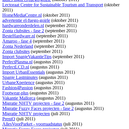
Lectoraat Centre for Sustainable Tourism and Transport
(oktober
2011)
HomeMediaCentre.nl
(oktober 2011)
advertentie el-fuego-goirle
(oktober 2011)
hardwareonderdelen.nl
(september 2011)
Zonta clubsites - fase 2
(september 2011)
BesteHardware.nl
(september 2011)
Amaroo - fase 4
(september 2011)
Zonta Nederland
(september 2011)
Zonta clubsites
(september 2011)
Import SpanjeVakantieTips
(september 2011)
PerfectPlasma.nl
(augustus 2011)
PerfectLCD.nl
(augustus 2011)
Import UrbanEssentials
(augustus 2011)
Spanje Lastminutes
(augustus 2011)
UrbaneXperience
(augustus 2011)
Fashion4Passion
(augustus 2011)
Footwear-plus
(augustus 2011)
Vakantie Mallorca
(augustus 2011)
Migratie NHTV projecten - fase 2
(augustus 2011)
Migratie Fuzzy Faces projecten - fase 2
(augustus 2011)
Migratie NHTV projecten
(juli 2011)
PreniQ
(juli 2011)
AllesVoorParket - voorraadstatus
(juli 2011)