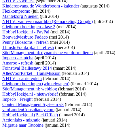
NHTV - vwo test
(september 2014)
Kinderopvang de Wonderboom - kalender
(augustus 2014)
Flexkompromo
(juli 2014)
Mantelzorg Nuenen
(juli 2014)
NHTV- van vwo naar hbo (Remarketing Google)
(juli 2014)
Giethoorn boekingen - fase 2
(mei 2014)
HobbyHoekje.nl - PayPal
(mei 2014)
Bouwadviesburo Fadaco
(mei 2014)
Penny Blossoms - refresh
(mei 2014)
ThuisInFrankrijk.nl - refresh
(mei 2014)
StiefManagement.nl: dynamische webformulieren
(april 2014)
Impeco - captcha
(april 2014)
Amaroo - refresh
(april 2014)
Foinstival Baillestavy 2014
(maart 2014)
AllesVoorParket - TransMission
(februari 2014)
NHTV - carriereplein
(februari 2014)
Giethoorn boekingen (winkelwagen)
(februari 2014)
StiefManagement.nl: webblog
(februari 2014)
HobbyHoekje.nl - nieuwsbrief
(februari 2014)
Impeco - Freight
(februari 2014)
Content Management Systeem v8
(februari 2014)
vanLondenConsultancy.com
(januari 2014)
HobbyHoekje.nl (BackOffice)
(januari 2014)
Actionlabs - migratie
(januari 2014)
Migratie naar Tatooine
(januari 2014)