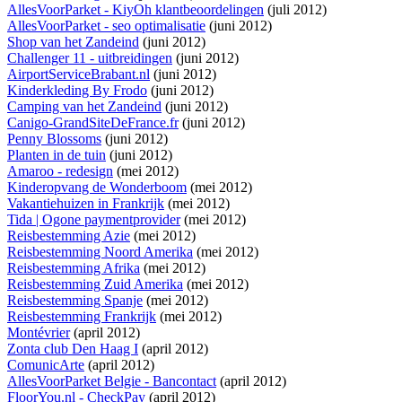
AllesVoorParket - KiyOh klantbeoordelingen
(juli 2012)
AllesVoorParket - seo optimalisatie
(juni 2012)
Shop van het Zandeind
(juni 2012)
Challenger 11 - uitbreidingen
(juni 2012)
AirportServiceBrabant.nl
(juni 2012)
Kinderkleding By Frodo
(juni 2012)
Camping van het Zandeind
(juni 2012)
Canigo-GrandSiteDeFrance.fr
(juni 2012)
Penny Blossoms
(juni 2012)
Planten in de tuin
(juni 2012)
Amaroo - redesign
(mei 2012)
Kinderopvang de Wonderboom
(mei 2012)
Vakantiehuizen in Frankrijk
(mei 2012)
Tida | Ogone paymentprovider
(mei 2012)
Reisbestemming Azie
(mei 2012)
Reisbestemming Noord Amerika
(mei 2012)
Reisbestemming Afrika
(mei 2012)
Reisbestemming Zuid Amerika
(mei 2012)
Reisbestemming Spanje
(mei 2012)
Reisbestemming Frankrijk
(mei 2012)
Montévrier
(april 2012)
Zonta club Den Haag I
(april 2012)
ComunicArte
(april 2012)
AllesVoorParket Belgie - Bancontact
(april 2012)
FloorYou.nl - CheckPay
(april 2012)