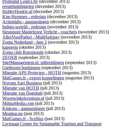
Profound Logics bv
(december 2013)
eerstehulpbijgriep
(december 2013)
HobbyHoekje.nl
(december 2013)
Kim Hemmes - redesign
(december 2013)
Actionlabs - aanpassingen
(december 2013)
Indigo-wereld - redesign
(november 2013)
Steunpunt Mantelzorg Verlicht - vouchers
(november 2013)
AllesVoorParket - MultiSafepay
(november 2013)
Zonta Nederland - fase 2
(november 2013)
kapoesja
(oktober 2013)
Zonta club Ruremonde
(oktober 2013)
ZEQER
(september 2013)
StiefManagement.nl: uitbreidingen
(september 2013)
Giethoorn boekingen
(september 2013)
Migratie APS Projecten - HOTH
(augustus 2013)
MatGames.fr - export koppelingen
(augustus 2013)
Novum Agri Business
(juli 2013)
Migratie van HOTH
(juli 2013)
Migratie van Dagobah
(juli 2013)
Woonwinkelcentrum.nl
(juli 2013)
MdinaMedia.com
(juli 2013)
Kinkorn - aanpassingen
(juli 2013)
Meating.nu
(juni 2013)
MatGames.fr - Scellius
(juni 2013)
Lectoraat Centre for Sustainable Tourism and Transport