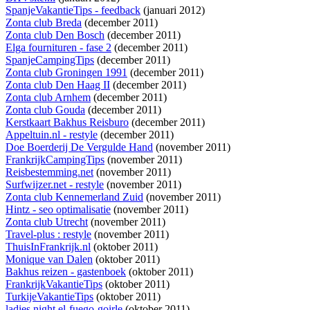
SpanjeVakantieTips - feedback
(januari 2012)
Zonta club Breda
(december 2011)
Zonta club Den Bosch
(december 2011)
Elga fournituren - fase 2
(december 2011)
SpanjeCampingTips
(december 2011)
Zonta club Groningen 1991
(december 2011)
Zonta club Den Haag II
(december 2011)
Zonta club Arnhem
(december 2011)
Zonta club Gouda
(december 2011)
Kerstkaart Bakhus Reisburo
(december 2011)
Appeltuin.nl - restyle
(december 2011)
Doe Boerderij De Vergulde Hand
(november 2011)
FrankrijkCampingTips
(november 2011)
Reisbestemming.net
(november 2011)
Surfwijzer.net - restyle
(november 2011)
Zonta club Kennemerland Zuid
(november 2011)
Hintz - seo optimalisatie
(november 2011)
Zonta club Utrecht
(november 2011)
Travel-plus : restyle
(november 2011)
ThuisInFrankrijk.nl
(oktober 2011)
Monique van Dalen
(oktober 2011)
Bakhus reizen - gastenboek
(oktober 2011)
FrankrijkVakantieTips
(oktober 2011)
TurkijeVakantieTips
(oktober 2011)
ladies night el-fuego-goirle
(oktober 2011)