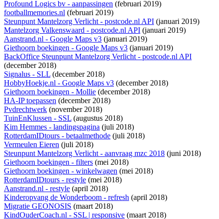
Profound Logics bv - aanpassingen
(februari 2019)
footballmemories.nl
(februari 2019)
Steunpunt Mantelzorg Verlicht - postcode.nl API
(januari 2019)
Mantelzorg Valkenswaard - postcode.nl API
(januari 2019)
Aanstrand.nl - Google Maps v3
(januari 2019)
Giethoorn boekingen - Google Maps v3
(januari 2019)
BackOffice Steunpunt Mantelzorg Verlicht - postcode.nl API
(december 2018)
Signalus - SLL
(december 2018)
HobbyHoekje.nl - Google Maps v3
(december 2018)
Giethoorn boekingen - Mollie
(december 2018)
HA-IP toepassen
(december 2018)
Pvdrechtwerk
(november 2018)
TuinEnKlussen - SSL
(augustus 2018)
Kim Hemmes - landingspagina
(juli 2018)
RotterdamIDtours - betaalmethode
(juli 2018)
Vermeulen Eieren
(juli 2018)
Steunpunt Mantelzorg Verlicht - aanvraag mzc 2018
(juni 2018)
Giethoorn boekingen - filters
(mei 2018)
Giethoorn boekingen - winkelwagen
(mei 2018)
RotterdamIDtours - restyle
(mei 2018)
Aanstrand.nl - restyle
(april 2018)
Kinderopvang de Wonderboom - refresh
(april 2018)
Migratie GEONOSIS
(maart 2018)
KindOuderCoach.nl - SSL | responsive
(maart 2018)