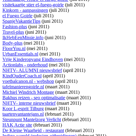
visitekaartje stier el-fuego-goirle
(juli 2011)
Kinkorn - aanpassingen
(juli 2011)
el Fuego Goirle
(juli 2011)
SpanjeVakantieTips
(juni 2011)
Fashion-plus
(juni 2011)
Travel-plus
(juni 2011)
IkHebEenMissie.info
(juni 2011)
Body-plus
(mei 2011)
FloorYou.nl
(mei 2011)
UrbanEssentials.nl
(mei 2011)
Vrije Kinderopvang Eindhoven
(mei 2011)
Actionlabs - onderhoud
(mei 2011)
NHTV- ALUMNI nieuwsbrief
(april 2011)
KindOuderCoach.nl
(april 2011)
voetbalcanon.nl - webshop
(april 2011)
tafelmanierengoirle.nl
(maart 2011)
Michiel Windrich Montage
(maart 2011)
Bakhus reizen - seo optimalisatie
(maart 2011)
NHTV- interne nieuwsbrief
(maart 2011)
Koor L-esprit Tilburg
(maart 2011)
taartenvantantejans.nl
(februari 2011)
Steunpunt Mantelzorg Verlicht
(februari 2011)
HAK Actie site
(februari 2011)
De Kleine Waarheid - restaurant
(februari 2011)
Indigo-wereld (redesign-uitbreidingen)
(februari 2011)