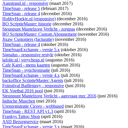
Aanstrand.nl - responsive
(maart 2017)
TimeSnap - release 5
(februari 2017)
TimeSnap - release 4
(december 2016)
HobbyHoekje.nl (responsive)
(december 2016)
BO ScriptieMaster: historie
(december 2016)
Steunpunt Mantelzorg Verlicht - zorgpas
(december 2016)
BO ScriptieMaster: Custom Abonnement
(november 2016)
Jixaw Customers (facturatie)
(november 2016)
TimeSnap - release 4
(oktober 2016)
TimeSnapExchange - versie 5.x
(oktober 2016)
Signalus - responsive restyle
(oktober 2016)
lafolie.nl | verycheap.nl
(augustus 2016)
Cafe Karel - menu kaarten
(augustus 2016)
TimeSnap - synchronisatie
(juli 2016)
TimeSnapExchange - versie 4.x
(juli 2016)
backoffice ScriptieMaster: Agents
(juli 2016)
Foinstival Baillestavy - responsive
(juni 2016)
EK Voetbal 2016 pool
(juni 2016)
Steunpunt Mantelzorg Verlicht - aanvraag mzc 2016
(juni 2016)
Indische Muschen
(mei 2016)
Urenregistratie Cicero - webbased
(mei 2016)
TimeSnap - REST API v1.3
(april 2016)
Frankys Tattoo Shop
(april 2016)
ASD Bezorgservice
(maart 2016)
TimeSnapExchange - versie 3.x
(maart 2016)