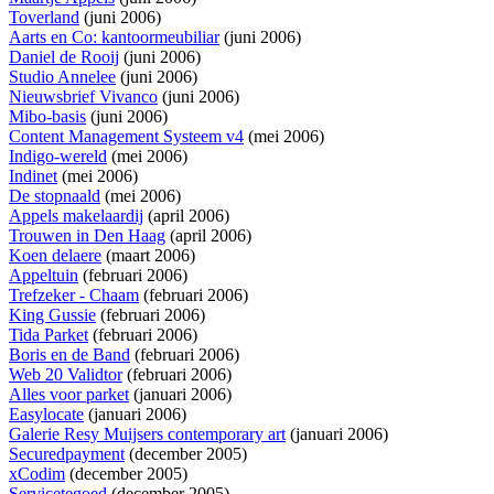
Toverland
(juni 2006)
Aarts en Co: kantoormeubiliar
(juni 2006)
Daniel de Rooij
(juni 2006)
Studio Annelee
(juni 2006)
Nieuwsbrief Vivanco
(juni 2006)
Mibo-basis
(juni 2006)
Content Management Systeem v4
(mei 2006)
Indigo-wereld
(mei 2006)
Indinet
(mei 2006)
De stopnaald
(mei 2006)
Appels makelaardij
(april 2006)
Trouwen in Den Haag
(april 2006)
Koen delaere
(maart 2006)
Appeltuin
(februari 2006)
Trefzeker - Chaam
(februari 2006)
King Gussie
(februari 2006)
Tida Parket
(februari 2006)
Boris en de Band
(februari 2006)
Web 20 Validtor
(februari 2006)
Alles voor parket
(januari 2006)
Easylocate
(januari 2006)
Galerie Resy Muijsers contemporary art
(januari 2006)
Securedpayment
(december 2005)
xCodim
(december 2005)
Servicetegoed
(december 2005)