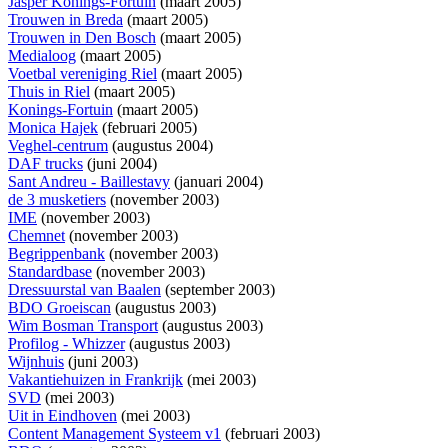
Jasper Konings-Fortuin
(maart 2005)
Trouwen in Breda
(maart 2005)
Trouwen in Den Bosch
(maart 2005)
Medialoog
(maart 2005)
Voetbal vereniging Riel
(maart 2005)
Thuis in Riel
(maart 2005)
Konings-Fortuin
(maart 2005)
Monica Hajek
(februari 2005)
Veghel-centrum
(augustus 2004)
DAF trucks
(juni 2004)
Sant Andreu - Baillestavy
(januari 2004)
de 3 musketiers
(november 2003)
IME
(november 2003)
Chemnet
(november 2003)
Begrippenbank
(november 2003)
Standardbase
(november 2003)
Dressuurstal van Baalen
(september 2003)
BDO Groeiscan
(augustus 2003)
Wim Bosman Transport
(augustus 2003)
Profilog - Whizzer
(augustus 2003)
Wijnhuis
(juni 2003)
Vakantiehuizen in Frankrijk
(mei 2003)
SVD
(mei 2003)
Uit in Eindhoven
(mei 2003)
Content Management Systeem v1
(februari 2003)