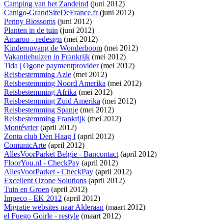
Camping van het Zandeind
(juni 2012)
Canigo-GrandSiteDeFrance.fr
(juni 2012)
Penny Blossoms
(juni 2012)
Planten in de tuin
(juni 2012)
Amaroo - redesign
(mei 2012)
Kinderopvang de Wonderboom
(mei 2012)
Vakantiehuizen in Frankrijk
(mei 2012)
Tida | Ogone paymentprovider
(mei 2012)
Reisbestemming Azie
(mei 2012)
Reisbestemming Noord Amerika
(mei 2012)
Reisbestemming Afrika
(mei 2012)
Reisbestemming Zuid Amerika
(mei 2012)
Reisbestemming Spanje
(mei 2012)
Reisbestemming Frankrijk
(mei 2012)
Montévrier
(april 2012)
Zonta club Den Haag I
(april 2012)
ComunicArte
(april 2012)
AllesVoorParket Belgie - Bancontact
(april 2012)
FloorYou.nl - CheckPay
(april 2012)
AllesVoorParket - CheckPay
(april 2012)
Excellent Ozone Solutions
(april 2012)
Tuin en Groen
(april 2012)
Impeco - EK 2012
(april 2012)
Migratie websites naar Alderaan
(maart 2012)
el Fuego Goirle - restyle
(maart 2012)