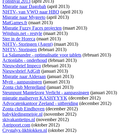
Fonstival 2013
(april 2013)
Migratie naar Dagobah
(april 2013)
NHTV- van VWO naar HBO
(april 2013)
Migratie naar Mygeeto
(april 2013)
MatGames.fr
(maart 2013)
Migratie Fuzzy Faces projecten
(maart 2013)
Wijnhuis.net - restyle
(maart 2013)
Ster in de Horeca
(maart 2013)
NHTV- Storingen (Agent)
(maart 2013)
NHTV- Storingen
(februari 2013)
La Salamandre - optimalisatie voor tablets
(februari 2013)
Actionlabs - onderhoud
(februari 2013)
Nieuwsbrief Impeco
(februari 2013)
Nieuwsbrief AdGift
(januari 2013)
Migratie naar Alderaan
(januari 2013)
Myrit - aanpassingen
(januari 2013)
Zonta club Mergelland
(januari 2013)
Steunpunt Mantelzorg Verlicht - aanpassingen
(januari 2013)
migratie mailserver KASHYYYK
(december 2012)
Advocatenkantoor Zeeland - uitbreiding
(december 2012)
Zonta club Eindhoven
(december 2012)
babykledingmeisje.nl
(november 2012)
skivakantietips.nl
(november 2012)
Agripoort.com
(oktober 2012)
Crystalyx-likblokken.nl
(oktober 2012)