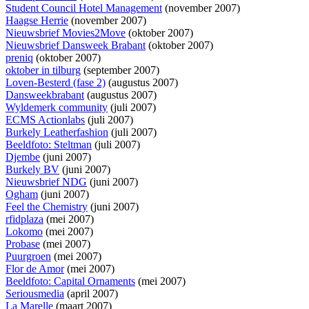
Student Council Hotel Management
(november 2007)
Haagse Herrie
(november 2007)
Nieuwsbrief Movies2Move
(oktober 2007)
Nieuwsbrief Dansweek Brabant
(oktober 2007)
preniq
(oktober 2007)
oktober in tilburg
(september 2007)
Loven-Besterd (fase 2)
(augustus 2007)
Dansweekbrabant
(augustus 2007)
Wyldemerk community
(juli 2007)
ECMS Actionlabs
(juli 2007)
Burkely Leatherfashion
(juli 2007)
Beeldfoto: Steltman
(juli 2007)
Djembe
(juni 2007)
Burkely BV
(juni 2007)
Nieuwsbrief NDG
(juni 2007)
Ogham
(juni 2007)
Feel the Chemistry
(juni 2007)
rfidplaza
(mei 2007)
Lokomo
(mei 2007)
Probase
(mei 2007)
Puurgroen
(mei 2007)
Flor de Amor
(mei 2007)
Beeldfoto: Capital Ornaments
(mei 2007)
Seriousmedia
(april 2007)
La Marelle
(maart 2007)