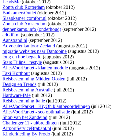
LeadsMe
(oktober 2012)
Zonta club Rotterdam
(oktober 2012)
BadkamersOutlet
(oktober 2012)
Slaapkamer-comfort.nl
(oktober 2012)
Zonta club Amsterdam
(oktober 2012)
dennenkamp.info (onderhoud)
(september 2012)
adGift.nl
(september 2012)
Aanstrand.nl
(september 2012)
Advocatenkantoor Zeeland
(augustus 2012)
migratie websites naar Dantooine
(augustus 2012)
jong en hoe begaafd
(augustus 2012)
Stars-Tulips - restyle
(augustus 2012)
AllesVoorParket - klanten module
(augustus 2012)
Taxi Korthout
(augustus 2012)
Reisbestemming Midden Oosten
(juli 2012)
Design en Trends
(juli 2012)
Reisbestemming Australie
(juli 2012)
Hardware4Me
(juli 2012)
Reisbestemming Italie
(juli 2012)
AllesVoorParket - KiyOh klantbeoordelingen
(juli 2012)
AllesVoorParket - seo optimalisatie
(juni 2012)
Shop van het Zandeind
(juni 2012)
Challenger 11 - uitbreidingen
(juni 2012)
AirportServiceBrabant.nl
(juni 2012)
Kinderkleding By Frodo
(juni 2012)