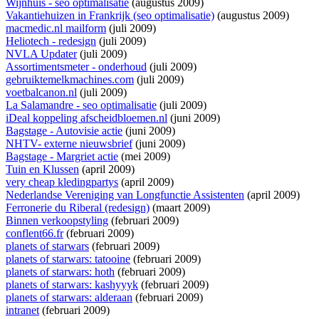
Wijnhuis - seo optimalisatie
(augustus 2009)
Vakantiehuizen in Frankrijk (seo optimalisatie)
(augustus 2009)
macmedic.nl mailform
(juli 2009)
Heliotech - redesign
(juli 2009)
NVLA Updater
(juli 2009)
Assortimentsmeter - onderhoud
(juli 2009)
gebruiktemelkmachines.com
(juli 2009)
voetbalcanon.nl
(juli 2009)
La Salamandre - seo optimalisatie
(juli 2009)
iDeal koppeling afscheidbloemen.nl
(juni 2009)
Bagstage - Autovisie actie
(juni 2009)
NHTV- externe nieuwsbrief
(juni 2009)
Bagstage - Margriet actie
(mei 2009)
Tuin en Klussen
(april 2009)
very cheap kledingpartys
(april 2009)
Nederlandse Vereniging van Longfunctie Assistenten
(april 2009)
Ferronerie du Riberal (redesign)
(maart 2009)
Binnen verkoopstyling
(februari 2009)
conflent66.fr
(februari 2009)
planets of starwars
(februari 2009)
planets of starwars: tatooine
(februari 2009)
planets of starwars: hoth
(februari 2009)
planets of starwars: kashyyyk
(februari 2009)
planets of starwars: alderaan
(februari 2009)
intranet
(februari 2009)