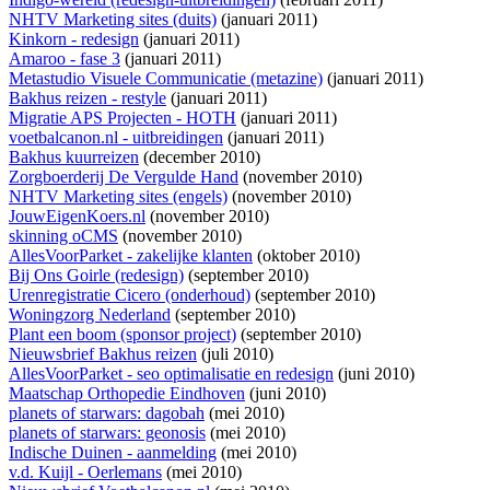
NHTV Marketing sites (duits)
(januari 2011)
Kinkorn - redesign
(januari 2011)
Amaroo - fase 3
(januari 2011)
Metastudio Visuele Communicatie (metazine)
(januari 2011)
Bakhus reizen - restyle
(januari 2011)
Migratie APS Projecten - HOTH
(januari 2011)
voetbalcanon.nl - uitbreidingen
(januari 2011)
Bakhus kuurreizen
(december 2010)
Zorgboerderij De Vergulde Hand
(november 2010)
NHTV Marketing sites (engels)
(november 2010)
JouwEigenKoers.nl
(november 2010)
skinning oCMS
(november 2010)
AllesVoorParket - zakelijke klanten
(oktober 2010)
Bij Ons Goirle (redesign)
(september 2010)
Urenregistratie Cicero (onderhoud)
(september 2010)
Woningzorg Nederland
(september 2010)
Plant een boom (sponsor project)
(september 2010)
Nieuwsbrief Bakhus reizen
(juli 2010)
AllesVoorParket - seo optimalisatie en redesign
(juni 2010)
Maatschap Orthopedie Eindhoven
(juni 2010)
planets of starwars: dagobah
(mei 2010)
planets of starwars: geonosis
(mei 2010)
Indische Duinen - aanmelding
(mei 2010)
v.d. Kuijl - Oerlemans
(mei 2010)