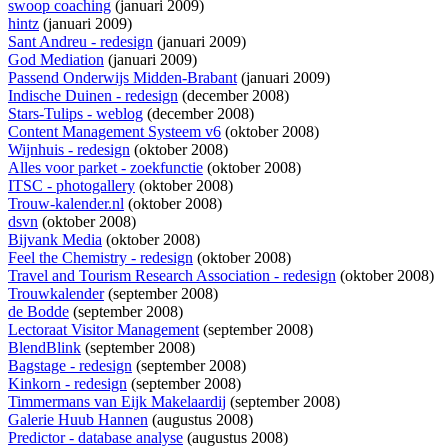
swoop coaching
(januari 2009)
hintz
(januari 2009)
Sant Andreu - redesign
(januari 2009)
God Mediation
(januari 2009)
Passend Onderwijs Midden-Brabant
(januari 2009)
Indische Duinen - redesign
(december 2008)
Stars-Tulips - weblog
(december 2008)
Content Management Systeem v6
(oktober 2008)
Wijnhuis - redesign
(oktober 2008)
Alles voor parket - zoekfunctie
(oktober 2008)
ITSC - photogallery
(oktober 2008)
Trouw-kalender.nl
(oktober 2008)
dsvn
(oktober 2008)
Bijvank Media
(oktober 2008)
Feel the Chemistry - redesign
(oktober 2008)
Travel and Tourism Research Association - redesign
(oktober 2008)
Trouwkalender
(september 2008)
de Bodde
(september 2008)
Lectoraat Visitor Management
(september 2008)
BlendBlink
(september 2008)
Bagstage - redesign
(september 2008)
Kinkorn - redesign
(september 2008)
Timmermans van Eijk Makelaardij
(september 2008)
Galerie Huub Hannen
(augustus 2008)
Predictor - database analyse
(augustus 2008)