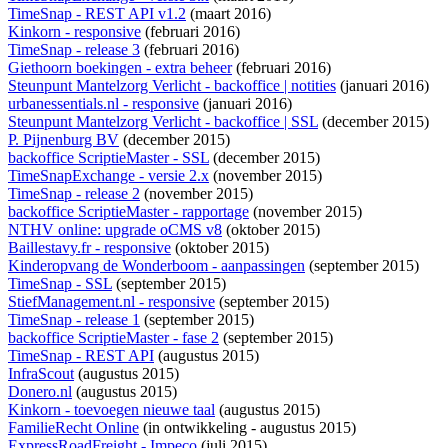
TimeSnap - REST API v1.2
(maart 2016)
Kinkorn - responsive
(februari 2016)
TimeSnap - release 3
(februari 2016)
Giethoorn boekingen - extra beheer
(februari 2016)
Steunpunt Mantelzorg Verlicht - backoffice | notities
(januari 2016)
urbanessentials.nl - responsive
(januari 2016)
Steunpunt Mantelzorg Verlicht - backoffice | SSL
(december 2015)
P. Pijnenburg BV
(december 2015)
backoffice ScriptieMaster - SSL
(december 2015)
TimeSnapExchange - versie 2.x
(november 2015)
TimeSnap - release 2
(november 2015)
backoffice ScriptieMaster - rapportage
(november 2015)
NTHV online: upgrade oCMS v8
(oktober 2015)
Baillestavy.fr - responsive
(oktober 2015)
Kinderopvang de Wonderboom - aanpassingen
(september 2015)
TimeSnap - SSL
(september 2015)
StiefManagement.nl - responsive
(september 2015)
TimeSnap - release 1
(september 2015)
backoffice ScriptieMaster - fase 2
(september 2015)
TimeSnap - REST API
(augustus 2015)
InfraScout
(augustus 2015)
Donero.nl
(augustus 2015)
Kinkorn - toevoegen nieuwe taal
(augustus 2015)
FamilieRecht Online
(
in ontwikkeling
- augustus 2015)
ExpressRoadFreight - Impeco
(juli 2015)