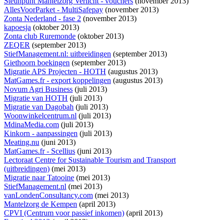
Steunpunt Mantelzorg Verlicht - vouchers
(november 2013)
AllesVoorParket - MultiSafepay
(november 2013)
Zonta Nederland - fase 2
(november 2013)
kapoesja
(oktober 2013)
Zonta club Ruremonde
(oktober 2013)
ZEQER
(september 2013)
StiefManagement.nl: uitbreidingen
(september 2013)
Giethoorn boekingen
(september 2013)
Migratie APS Projecten - HOTH
(augustus 2013)
MatGames.fr - export koppelingen
(augustus 2013)
Novum Agri Business
(juli 2013)
Migratie van HOTH
(juli 2013)
Migratie van Dagobah
(juli 2013)
Woonwinkelcentrum.nl
(juli 2013)
MdinaMedia.com
(juli 2013)
Kinkorn - aanpassingen
(juli 2013)
Meating.nu
(juni 2013)
MatGames.fr - Scellius
(juni 2013)
Lectoraat Centre for Sustainable Tourism and Transport
(uitbreidingen)
(mei 2013)
Migratie naar Tatooine
(mei 2013)
StiefManagement.nl
(mei 2013)
vanLondenConsultancy.com
(mei 2013)
Mantelzorg de Kempen
(april 2013)
CPVI (Centrum voor passief inkomen)
(april 2013)