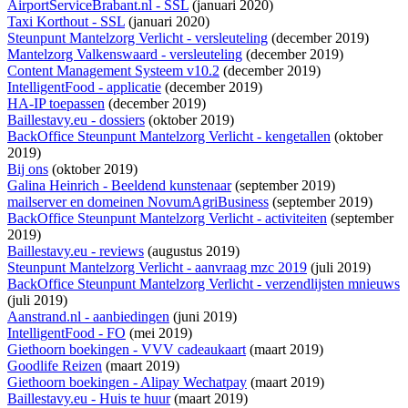
AirportServiceBrabant.nl - SSL
(januari 2020)
Taxi Korthout - SSL
(januari 2020)
Steunpunt Mantelzorg Verlicht - versleuteling
(december 2019)
Mantelzorg Valkenswaard - versleuteling
(december 2019)
Content Management Systeem v10.2
(december 2019)
IntelligentFood - applicatie
(december 2019)
HA-IP toepassen
(december 2019)
Baillestavy.eu - dossiers
(oktober 2019)
BackOffice Steunpunt Mantelzorg Verlicht - kengetallen
(oktober
2019)
Bij ons
(oktober 2019)
Galina Heinrich - Beeldend kunstenaar
(september 2019)
mailserver en domeinen NovumAgriBusiness
(september 2019)
BackOffice Steunpunt Mantelzorg Verlicht - activiteiten
(september
2019)
Baillestavy.eu - reviews
(augustus 2019)
Steunpunt Mantelzorg Verlicht - aanvraag mzc 2019
(juli 2019)
BackOffice Steunpunt Mantelzorg Verlicht - verzendlijsten mnieuws
(juli 2019)
Aanstrand.nl - aanbiedingen
(juni 2019)
IntelligentFood - FO
(mei 2019)
Giethoorn boekingen - VVV cadeaukaart
(maart 2019)
Goodlife Reizen
(maart 2019)
Giethoorn boekingen - Alipay Wechatpay
(maart 2019)
Baillestavy.eu - Huis te huur
(maart 2019)