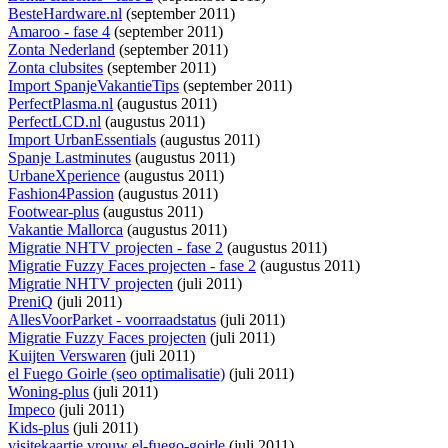
BesteHardware.nl
(september 2011)
Amaroo - fase 4
(september 2011)
Zonta Nederland
(september 2011)
Zonta clubsites
(september 2011)
Import SpanjeVakantieTips
(september 2011)
PerfectPlasma.nl
(augustus 2011)
PerfectLCD.nl
(augustus 2011)
Import UrbanEssentials
(augustus 2011)
Spanje Lastminutes
(augustus 2011)
UrbaneXperience
(augustus 2011)
Fashion4Passion
(augustus 2011)
Footwear-plus
(augustus 2011)
Vakantie Mallorca
(augustus 2011)
Migratie NHTV projecten - fase 2
(augustus 2011)
Migratie Fuzzy Faces projecten - fase 2
(augustus 2011)
Migratie NHTV projecten
(juli 2011)
PreniQ
(juli 2011)
AllesVoorParket - voorraadstatus
(juli 2011)
Migratie Fuzzy Faces projecten
(juli 2011)
Kuijten Verswaren
(juli 2011)
el Fuego Goirle (seo optimalisatie)
(juli 2011)
Woning-plus
(juli 2011)
Impeco
(juli 2011)
Kids-plus
(juli 2011)
visitekaartje vrouw el-fuego-goirle
(juli 2011)