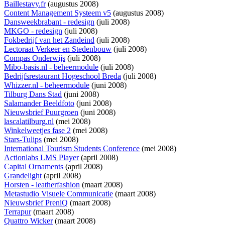
Baillestavy.fr
(augustus 2008)
Content Management Systeem v5
(augustus 2008)
Dansweekbrabant - redesign
(juli 2008)
MKGO - redesign
(juli 2008)
Fokbedrijf van het Zandeind
(juli 2008)
Lectoraat Verkeer en Stedenbouw
(juli 2008)
Compas Onderwijs
(juli 2008)
Mibo-basis.nl - beheermodule
(juli 2008)
Bedrijfsrestaurant Hogeschool Breda
(juli 2008)
Whizzer.nl - beheermodule
(juni 2008)
Tilburg Dans Stad
(juni 2008)
Salamander Beeldfoto
(juni 2008)
Nieuwsbrief Puurgroen
(juni 2008)
lascalatilburg.nl
(mei 2008)
Winkelweetjes fase 2
(mei 2008)
Stars-Tulips
(mei 2008)
International Tourism Students Conference
(mei 2008)
Actionlabs LMS Player
(april 2008)
Capital Ornaments
(april 2008)
Grandelight
(april 2008)
Horsten - leatherfashion
(maart 2008)
Metastudio Visuele Communicatie
(maart 2008)
Nieuwsbrief PreniQ
(maart 2008)
Terrapur
(maart 2008)
Quattro Wicker
(maart 2008)