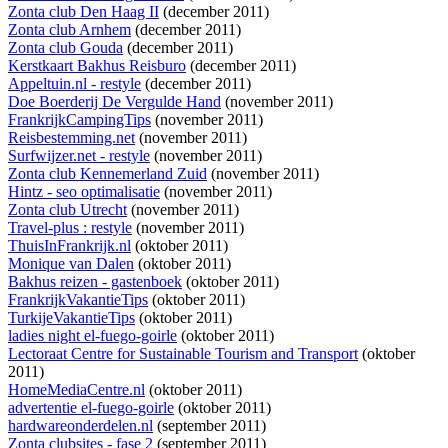
Zonta club Den Haag II
(december 2011)
Zonta club Arnhem
(december 2011)
Zonta club Gouda
(december 2011)
Kerstkaart Bakhus Reisburo
(december 2011)
Appeltuin.nl - restyle
(december 2011)
Doe Boerderij De Vergulde Hand
(november 2011)
FrankrijkCampingTips
(november 2011)
Reisbestemming.net
(november 2011)
Surfwijzer.net - restyle
(november 2011)
Zonta club Kennemerland Zuid
(november 2011)
Hintz - seo optimalisatie
(november 2011)
Zonta club Utrecht
(november 2011)
Travel-plus : restyle
(november 2011)
ThuisInFrankrijk.nl
(oktober 2011)
Monique van Dalen
(oktober 2011)
Bakhus reizen - gastenboek
(oktober 2011)
FrankrijkVakantieTips
(oktober 2011)
TurkijeVakantieTips
(oktober 2011)
ladies night el-fuego-goirle
(oktober 2011)
Lectoraat Centre for Sustainable Tourism and Transport
(oktober
2011)
HomeMediaCentre.nl
(oktober 2011)
advertentie el-fuego-goirle
(oktober 2011)
hardwareonderdelen.nl
(september 2011)
Zonta clubsites - fase 2
(september 2011)