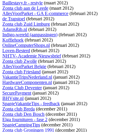
Baillestavy.fr - restyle
(maart 2012)
Zonta club aan de Leede
(maart 2012)
AllesVoorParket - GA E-commerce
(februari 2012)
de Trapstoel
(februari 2012)
Zonta club Zuid Limburg
(februari 2012)
AdamsRib.nl
(februari 2012)
Indigo-wereld (aanpassingen)
(februari 2012)
Koffiehoek
(februari 2012)
OnlineComputerShops.nl
(februari 2012)
Loven-Besterd
(februari 2012)
NHTV- Academie Nieuwsbrief
(februari 2012)
Zonta club Zwolle
(februari 2012)
AllesVoorParket Belgie
(februari 2012)
Zonta club Friesland
(januari 2012)
VakantieTripsNederland.nl
(januari 2012)
HardwareComponenten.nl
(januari 2012)
Zonta Club Deventer
(januari 2012)
SecurePayment
(januari 2012)
BHVsite.nl
(januari 2012)
SpanjeVakantieTips - feedback
(januari 2012)
Zonta club Breda
(december 2011)
Zonta club Den Bosch
(december 2011)
Elga fournituren - fase 2
(december 2011)
SpanjeCampingTips
(december 2011)
Zonta club Groningen 1991
(december 2011)