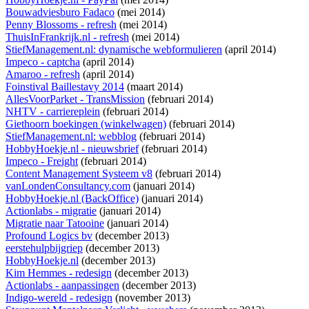
Bouwadviesburo Fadaco
(mei 2014)
Penny Blossoms - refresh
(mei 2014)
ThuisInFrankrijk.nl - refresh
(mei 2014)
StiefManagement.nl: dynamische webformulieren
(april 2014)
Impeco - captcha
(april 2014)
Amaroo - refresh
(april 2014)
Foinstival Baillestavy 2014
(maart 2014)
AllesVoorParket - TransMission
(februari 2014)
NHTV - carriereplein
(februari 2014)
Giethoorn boekingen (winkelwagen)
(februari 2014)
StiefManagement.nl: webblog
(februari 2014)
HobbyHoekje.nl - nieuwsbrief
(februari 2014)
Impeco - Freight
(februari 2014)
Content Management Systeem v8
(februari 2014)
vanLondenConsultancy.com
(januari 2014)
HobbyHoekje.nl (BackOffice)
(januari 2014)
Actionlabs - migratie
(januari 2014)
Migratie naar Tatooine
(januari 2014)
Profound Logics bv
(december 2013)
eerstehulpbijgriep
(december 2013)
HobbyHoekje.nl
(december 2013)
Kim Hemmes - redesign
(december 2013)
Actionlabs - aanpassingen
(december 2013)
Indigo-wereld - redesign
(november 2013)