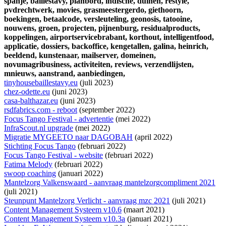
spanje,
baillestavy,
planbord,
indische,
duinen,
restyle,
pvdrechtwerk,
movies,
grasmeestergerdo,
giethoorn,
boekingen,
betaalcode,
versleuteling,
geonosis,
tatooine,
nouwens,
groen,
projecten,
pijnenburg,
residualproducts,
koppelingen,
airportservicebrabant,
korthout,
intelligentfood,
applicatie,
dossiers,
backoffice,
kengetallen,
galina,
heinrich,
beeldend,
kunstenaar,
mailserver,
domeinen,
novumagribusiness,
activiteiten,
reviews,
verzendlijsten,
mnieuws,
aanstrand,
aanbiedingen,
tinyhousebaillestavy.eu
(juli 2023)
chez-odette.eu
(juni 2023)
casa-balthazar.eu
(juni 2023)
rsdfabrics.com - reboot
(september 2022)
Focus Tango Festival - advertentie
(mei 2022)
InfraScout.nl upgrade
(mei 2022)
Migratie MYGEETO naar DAGOBAH
(april 2022)
Stichting Focus Tango
(februari 2022)
Focus Tango Festival - website
(februari 2022)
Fatima Melody
(februari 2022)
swoop coaching
(januari 2022)
Mantelzorg Valkenswaard - aanvraag mantelzorgcompliment 2021
(juli 2021)
Steunpunt Mantelzorg Verlicht - aanvraag mzc 2021
(juli 2021)
Content Management Systeem v10.6
(maart 2021)
Content Management Systeem v10.3a
(januari 2021)