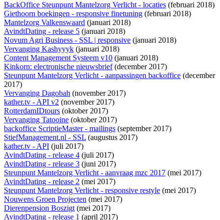
BackOffice Steunpunt Mantelzorg Verlicht - locaties
(februari 2018)
Giethoorn boekingen - responsive finetuning
(februari 2018)
Mantelzorg Valkenswaard
(januari 2018)
AvindtDating - release 5
(januari 2018)
Novum Agri Business - SSL | responsive
(januari 2018)
Vervanging Kashyyyk
(januari 2018)
Content Management Systeem v10
(januari 2018)
Kinkorn: electronische nieuwsbrief
(december 2017)
Steunpunt Mantelzorg Verlicht - aanpassingen backoffice
(december
2017)
Vervanging Dagobah
(november 2017)
kather.tv - API v2
(november 2017)
RotterdamIDtours
(oktober 2017)
Vervanging Tatooine
(oktober 2017)
backoffice ScriptieMaster - mailings
(september 2017)
StiefManagement.nl - SSL
(augustus 2017)
kather.tv - API
(juli 2017)
AvindtDating - release 4
(juli 2017)
AvindtDating - release 3
(juni 2017)
Steunpunt Mantelzorg Verlicht - aanvraag mzc 2017
(mei 2017)
AvindtDating - release 2
(mei 2017)
Steunpunt Mantelzorg Verlicht - responsive restyle
(mei 2017)
Nouwens Groen Projecten
(mei 2017)
Dierenpension Boszigt
(mei 2017)
AvindtDating - release 1
(april 2017)