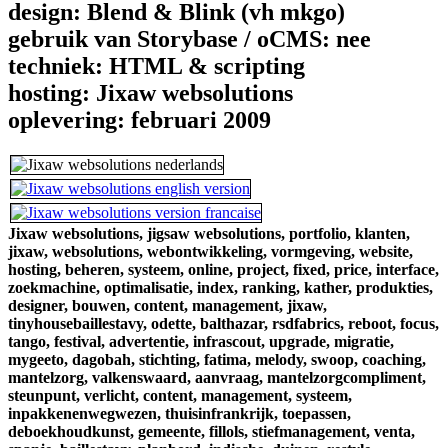
design:
Blend & Blink (vh mkgo)
gebruik van Storybase / oCMS:
nee
techniek:
HTML & scripting
hosting:
Jixaw websolutions
oplevering:
februari 2009
Jixaw websolutions,
jigsaw websolutions,
portfolio,
klanten,
jixaw,
websolutions,
webontwikkeling,
vormgeving,
website,
hosting,
beheren,
systeem,
online,
project,
fixed,
price,
interface,
zoekmachine,
optimalisatie,
index,
ranking,
kather,
produkties,
designer,
bouwen,
content,
management,
jixaw,
tinyhousebaillestavy,
odette,
balthazar,
rsdfabrics,
reboot,
focus,
tango,
festival,
advertentie,
infrascout,
upgrade,
migratie,
mygeeto,
dagobah,
stichting,
fatima,
melody,
swoop,
coaching,
mantelzorg,
valkenswaard,
aanvraag,
mantelzorgcompliment,
steunpunt,
verlicht,
content,
management,
systeem,
inpakkenenwegwezen,
thuisinfrankrijk,
toepassen,
deboekhoudkunst,
gemeente,
fillols,
stiefmanagement,
venta,