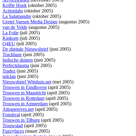
Koffie Hoek
(oktober 2005)
Actionlabs
(oktober 2005)
La Salamandre
(oktober 2005)
Gretel Vaesen Media Design
(augustus 2005)
van de Velde
(augustus 2005)
La Folie
(juli 2005)
Kinkorn
(juli 2005)
Q4EU
(juli 2005)
De digitale Nieuwsbrief
(juni 2005)
Trackbase
(juni 2005)
Indische duinen
(juni 2005)
Perfectplasma
(juni 2005)
Tradez
(juni 2005)
snlclan
(juni 2005)
Nieuwsbrief Wijnhuis.net
(mei 2005)
Trouwen in Eindhoven
(april 2005)
Trouwen in Maastricht
(april 2005)
Trouwen in Rottedam
(april 2005)
Trouwen in Amsterdam
(april 2005)
Attrapereves.net
(april 2005)
Fonstival
(april 2005)
Trouwen in Tilburg
(april 2005)
Trouwstad
(april 2005)
Fuzzyfaces
(maart 2005)