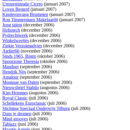
Urenregistratie Cicero
(januari 2007)
Loven Besterd
(januari 2007)
Kinderopvang Brummen
(januari 2007)
Ron Timmermans Makelaardij
(januari 2007)
Jong talent
(december 2006)
Heliotech
(december 2006)
Pvdrechtwerk
(december 2006)
Winkelweetjes
(december 2006)
Ziekte Verzuimadvies
(december 2006)
Atelier66
(november 2006)
Sinds 1965, Bistro
(oktober 2006)
Spoorzone Theresia
(oktober 2006)
Mandoer
(september 2006)
Hendrik Nijs
(september 2006)
Amalour
(september 2006)
Monique van Dalen
(september 2006)
Nieuwsbrief Stabilo
(augustus 2006)
Kim Hemmes
(augustus 2006)
Royal Classic
(juli 2006)
Schellekens Euroclassic
(juli 2006)
Stichting Speciaal Onderwijs Tilburg
(juli 2006)
Dans je dromen
(juli 2006)
Mind grooves
(juli 2006)
Tablazz
(juni 2006)
Maartje Appels
(juni 2006)