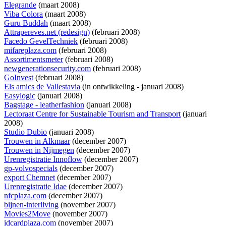
Elegrande
(maart 2008)
Viba Colora
(maart 2008)
Guru Buddah
(maart 2008)
Attrapereves.net (redesign)
(februari 2008)
Facedo GevelTechniek
(februari 2008)
mifareplaza.com
(februari 2008)
Assortimentsmeter
(februari 2008)
newgenerationsecurity.com
(februari 2008)
GoInvest
(februari 2008)
Els amics de Vallestavia
(
in ontwikkeling
- januari 2008)
Easylogic
(januari 2008)
Bagstage - leatherfashion
(januari 2008)
Lectoraat Centre for Sustainable Tourism and Transport
(januari
2008)
Studio Dubio
(januari 2008)
Trouwen in Alkmaar
(december 2007)
Trouwen in Nijmegen
(december 2007)
Urenregistratie Innoflow
(december 2007)
gp-volvospecials
(december 2007)
export Chemnet
(december 2007)
Urenregistratie Idae
(december 2007)
nfcplaza.com
(december 2007)
bijnen-interliving
(november 2007)
Movies2Move
(november 2007)
idcardplaza.com
(november 2007)