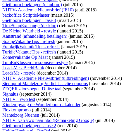
Giethoorn boekingen (planbord)
(juli 2015)
NHTV- Academie Nieuwsbrief (IE10)
(april 2015)
backoffice ScriptieMaster
(maart 2015)
Giethoorn boekingen - fase 3
(maart 2015)
TimeSnapExchange (desktop)
(februari 2015)
De Kleine Waarheid - restyle
(januari 2015)
Aanstrand (afhandeling betalingen)
(januari 2015)
SpanjeVakantieTips - refresh
(januari 2015)
FrankrijkVakantieTips - refresh
(januari 2015)
TurkijeVakantieTips - refresh
(januari 2015)
Zomervakantie Op Maat
(januari 2015)
TuinEnKlussen - responsive restyle
(januari 2015)
LeadsMe - BeeldBank
(december 2014)
LeadsMe - restyle
(december 2014)
NHTV- Academie Nieuwsbrief (uitbreidingen)
(november 2014)
Steunpunt Mantelzorg Verlicht - actie coupons
(november 2014)
ZEQER - toevoegen Duitse taal
(september 2014)
Signalus
(september 2014)
NHTV - vwo test
(september 2014)
Kinderopvang de Wonderboom - kalender
(augustus 2014)
Flexkompromo
(juli 2014)
Mantelzorg Nuenen
(juli 2014)
NHTV- van vwo naar hbo (Remarketing Google)
(juli 2014)
Giethoorn boekingen - fase 2
(mei 2014)
HobbyHoekje.nl - PayPal
(mei 2014)