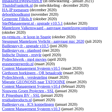
InpakkenEnWegwezen.fr
(
in ontwikkeling
- januari 2021)
ThuisInFrankrijk.nl
(
in ontwikkeling
- december 2020)
HA-IP toepassen
(december 2020)
deboekhoudkunst
(november 2020)
Gemeente Fillols.fr
(oktober 2020)
StiefManagement.nl - upgrade v10.5.1
(oktober 2020)
Mantelzorg Valkenswaard - aanvraag mantelzorgcompliment
(oktober 2020)
en-venta.eu - te koop in Spanje
(oktober 2020)
Steunpunt Mantelzorg Verlicht - aanvraag mzc 2020
(juli 2020)
Baillestavy.fr - upgrade v10.5
(juni 2020)
Baillestavy.eu - planbord
(mei 2020)
Indische Duinen - restyle
(april 2020)
Pvdrechtwerk - mp4 movies
(april 2020)
grasmeestergerdo.nl
(maart 2020)
Content Management Systeem v10.5
(maart 2020)
Giethoorn boekingen - QR betaalcode
(maart 2020)
Pvdrechtwerk - versleuteling
(maart 2020)
Migratie GEONOSIS naar TATOOINE
(maart 2020)
Content Management Systeem v10.4
(februari 2020)
Nouwens Groen Projecten - SSL
(januari 2020)
P. Pijnenburg BV - SSL
(januari 2020)
residualproducts.nl
(januari 2020)
Baillestavy.eu - ICS koppelingen
(januari 2020)
Content Management Systeem v10.3
(januari 2020)