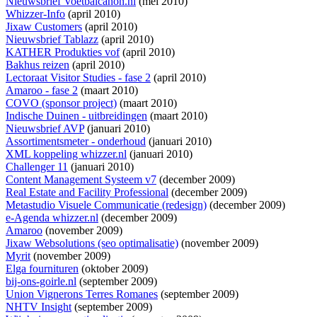
Nieuwsbrief Voetbalcanon.nl
(mei 2010)
Whizzer-Info
(april 2010)
Jixaw Customers
(april 2010)
Nieuwsbrief Tablazz
(april 2010)
KATHER Produkties vof
(april 2010)
Bakhus reizen
(april 2010)
Lectoraat Visitor Studies - fase 2
(april 2010)
Amaroo - fase 2
(maart 2010)
COVO (sponsor project)
(maart 2010)
Indische Duinen - uitbreidingen
(maart 2010)
Nieuwsbrief AVP
(januari 2010)
Assortimentsmeter - onderhoud
(januari 2010)
XML koppeling whizzer.nl
(januari 2010)
Challenger 11
(januari 2010)
Content Management Systeem v7
(december 2009)
Real Estate and Facility Professional
(december 2009)
Metastudio Visuele Communicatie (redesign)
(december 2009)
e-Agenda whizzer.nl
(december 2009)
Amaroo
(november 2009)
Jixaw Websolutions (seo optimalisatie)
(november 2009)
Myrit
(november 2009)
Elga fournituren
(oktober 2009)
bij-ons-goirle.nl
(september 2009)
Union Vignerons Terres Romanes
(september 2009)
NHTV Insight
(september 2009)