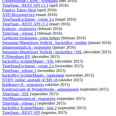
Urenregistratie Cicero - webbased
(mei 2016)
TimeSnap - REST API v1.3
(april 2016)
Frankys Tattoo Shop
(april 2016)
ASD Bezorgservice
(maart 2016)
TimeSnapExchange - versie 3.x
(maart 2016)
TimeSnap - REST API v1.2
(maart 2016)
Kinkorn - responsive
(februari 2016)
TimeSnap - release 3
(februari 2016)
Giethoorn boekingen - extra beheer
(februari 2016)
Steunpunt Mantelzorg Verlicht - backoffice | notities
(januari 2016)
urbanessentials.nl - responsive
(januari 2016)
Steunpunt Mantelzorg Verlicht - backoffice | SSL
(december 2015)
P. Pijnenburg BV
(december 2015)
backoffice ScriptieMaster - SSL
(december 2015)
TimeSnapExchange - versie 2.x
(november 2015)
TimeSnap - release 2
(november 2015)
backoffice ScriptieMaster - rapportage
(november 2015)
NTHV online: upgrade oCMS v8
(oktober 2015)
Baillestavy.fr - responsive
(oktober 2015)
Kinderopvang de Wonderboom - aanpassingen
(september 2015)
TimeSnap - SSL
(september 2015)
StiefManagement.nl - responsive
(september 2015)
TimeSnap - release 1
(september 2015)
backoffice ScriptieMaster - fase 2
(september 2015)
TimeSnap - REST API
(augustus 2015)