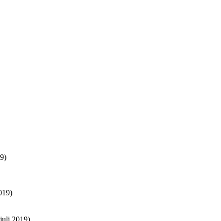
9)
019)
juli 2019)