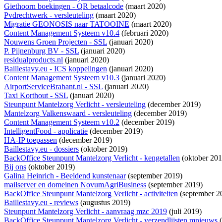
Giethoorn boekingen - QR betaalcode
(maart 2020)
Pvdrechtwerk - versleuteling
(maart 2020)
Migratie GEONOSIS naar TATOOINE
(maart 2020)
Content Management Systeem v10.4
(februari 2020)
Nouwens Groen Projecten - SSL
(januari 2020)
P. Pijnenburg BV - SSL
(januari 2020)
residualproducts.nl
(januari 2020)
Baillestavy.eu - ICS koppelingen
(januari 2020)
Content Management Systeem v10.3
(januari 2020)
AirportServiceBrabant.nl - SSL
(januari 2020)
Taxi Korthout - SSL
(januari 2020)
Steunpunt Mantelzorg Verlicht - versleuteling
(december 2019)
Mantelzorg Valkenswaard - versleuteling
(december 2019)
Content Management Systeem v10.2
(december 2019)
IntelligentFood - applicatie
(december 2019)
HA-IP toepassen
(december 2019)
Baillestavy.eu - dossiers
(oktober 2019)
BackOffice Steunpunt Mantelzorg Verlicht - kengetallen
(oktober 201
Bij ons
(oktober 2019)
Galina Heinrich - Beeldend kunstenaar
(september 2019)
mailserver en domeinen NovumAgriBusiness
(september 2019)
BackOffice Steunpunt Mantelzorg Verlicht - activiteiten
(september 2
Baillestavy.eu - reviews
(augustus 2019)
Steunpunt Mantelzorg Verlicht - aanvraag mzc 2019
(juli 2019)
BackOffice Steunpunt Mantelzorg Verlicht - verzendlijsten mnieuws
(