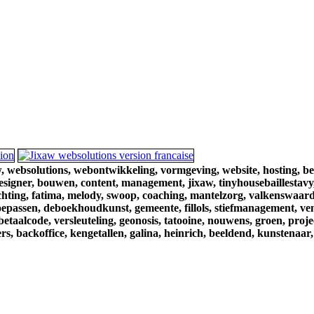
,
websolutions,
webontwikkeling,
vormgeving,
website,
hosting,
be
esigner,
bouwen,
content,
management,
jixaw,
tinyhousebaillestavy
chting,
fatima,
melody,
swoop,
coaching,
mantelzorg,
valkenswaard
oepassen,
deboekhoudkunst,
gemeente,
fillols,
stiefmanagement,
ve
betaalcode,
versleuteling,
geonosis,
tatooine,
nouwens,
groen,
proje
rs,
backoffice,
kengetallen,
galina,
heinrich,
beeldend,
kunstenaar,