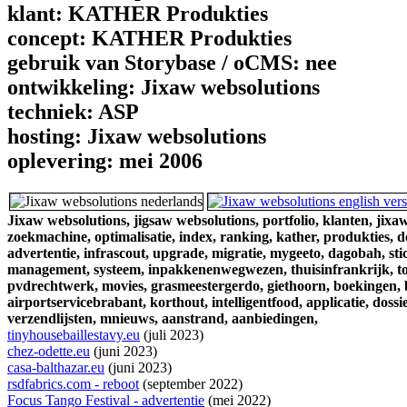
klant:
KATHER Produkties
concept:
KATHER Produkties
gebruik van Storybase / oCMS:
nee
ontwikkeling:
Jixaw websolutions
techniek:
ASP
hosting:
Jixaw websolutions
oplevering:
mei 2006
Jixaw websolutions,
jigsaw websolutions,
portfolio,
klanten,
jixaw
zoekmachine,
optimalisatie,
index,
ranking,
kather,
produkties,
d
advertentie,
infrascout,
upgrade,
migratie,
mygeeto,
dagobah,
sti
management,
systeem,
inpakkenenwegwezen,
thuisinfrankrijk,
t
pvdrechtwerk,
movies,
grasmeestergerdo,
giethoorn,
boekingen,
airportservicebrabant,
korthout,
intelligentfood,
applicatie,
dossie
verzendlijsten,
mnieuws,
aanstrand,
aanbiedingen,
tinyhousebaillestavy.eu
(juli 2023)
chez-odette.eu
(juni 2023)
casa-balthazar.eu
(juni 2023)
rsdfabrics.com - reboot
(september 2022)
Focus Tango Festival - advertentie
(mei 2022)