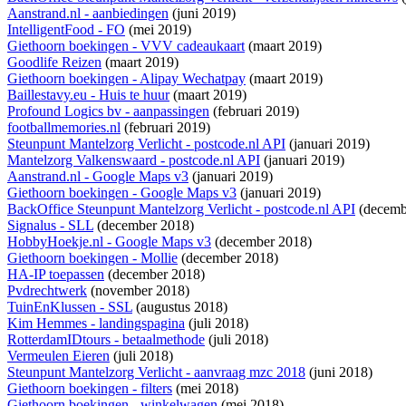
Aanstrand.nl - aanbiedingen
(juni 2019)
IntelligentFood - FO
(mei 2019)
Giethoorn boekingen - VVV cadeaukaart
(maart 2019)
Goodlife Reizen
(maart 2019)
Giethoorn boekingen - Alipay Wechatpay
(maart 2019)
Baillestavy.eu - Huis te huur
(maart 2019)
Profound Logics bv - aanpassingen
(februari 2019)
footballmemories.nl
(februari 2019)
Steunpunt Mantelzorg Verlicht - postcode.nl API
(januari 2019)
Mantelzorg Valkenswaard - postcode.nl API
(januari 2019)
Aanstrand.nl - Google Maps v3
(januari 2019)
Giethoorn boekingen - Google Maps v3
(januari 2019)
BackOffice Steunpunt Mantelzorg Verlicht - postcode.nl API
(decemb
Signalus - SLL
(december 2018)
HobbyHoekje.nl - Google Maps v3
(december 2018)
Giethoorn boekingen - Mollie
(december 2018)
HA-IP toepassen
(december 2018)
Pvdrechtwerk
(november 2018)
TuinEnKlussen - SSL
(augustus 2018)
Kim Hemmes - landingspagina
(juli 2018)
RotterdamIDtours - betaalmethode
(juli 2018)
Vermeulen Eieren
(juli 2018)
Steunpunt Mantelzorg Verlicht - aanvraag mzc 2018
(juni 2018)
Giethoorn boekingen - filters
(mei 2018)
Giethoorn boekingen - winkelwagen
(mei 2018)