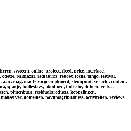
heren,
systeem,
online,
project,
fixed,
price,
interface,
,
odette,
balthazar,
rsdfabrics,
reboot,
focus,
tango,
festival,
,
aanvraag,
mantelzorgcompliment,
steunpunt,
verlicht,
content,
nta,
spanje,
baillestavy,
planbord,
indische,
duinen,
restyle,
cten,
pijnenburg,
residualproducts,
koppelingen,
mailserver,
domeinen,
novumagribusiness,
activiteiten,
reviews,