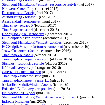
AvindtDating - release 2
(mei 2017)
Steunpunt Mantelzorg Verlicht - responsive restyle
(mei 2017)
Nouwens Groen Projecten
(mei 2017)
Dierenpension Boszigt
(mei 2017)
AvindtDating - release 1
(april 2017)
Aanstrand.nl - responsive
(maart 2017)
TimeSnap - release 5
(februari 2017)
TimeSnap - release 4
(december 2016)
HobbyHoekje.nl (responsive)
(december 2016)
BO ScriptieMaster: historie
(december 2016)
Steunpunt Mantelzorg Verlicht - zorgpas
(december 2016)
BO ScriptieMaster: Custom Abonnement
(november 2016)
Jixaw Customers (facturatie)
(november 2016)
TimeSnap - release 4
(oktober 2016)
TimeSnapExchange - versie 5.x
(oktober 2016)
Signalus - responsive restyle
(oktober 2016)
lafolie.nl | verycheap.nl
(augustus 2016)
Cafe Karel - menu kaarten
(augustus 2016)
TimeSnap - synchronisatie
(juli 2016)
TimeSnapExchange - versie 4.x
(juli 2016)
backoffice ScriptieMaster: Agents
(juli 2016)
Foinstival Baillestavy - responsive
(juni 2016)
EK Voetbal 2016 pool
(juni 2016)
Steunpunt Mantelzorg Verlicht - aanvraag mzc 2016
(juni 2016)
Indische Muschen
(mei 2016)