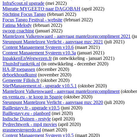
InfraScout.nl upgrade
(mei 2022)
Migratie MYGEETO naar DAGOBAH
(april 2022)
Stichting Focus Tango
(februari 2022)
Focus Tango Festival - website
(februari 2022)
Fatima Melody
(februari 2022)
swoop coaching
(januari 2022)
Mantelzorg Valkenswaard - aanvraag mantelzorgcompliment 2021
(ju
Steunpunt Mantelzorg Verlicht - aanvraag mzc 2021
(juli 2021)
Content Management Systeem v10.6
(maart 2021)
Content Management Systeem v10.3a
(januari 2021)
InpakkenEnWegwezen.fr
(
in ontwikkeling
- januari 2021)
ThuisInFrankrijk.nl
(
in ontwikkeling
- december 2020)
HA-IP toepassen
(december 2020)
deboekhoudkunst
(november 2020)
Gemeente Fillols.fr
(oktober 2020)
StiefManagement.nl - upgrade v10.5.1
(oktober 2020)
Mantelzorg Valkenswaard - aanvraag mantelzorgcompliment
(oktober
en-venta.eu - te koop in Spanje
(oktober 2020)
Steunpunt Mantelzorg Verlicht - aanvraag mzc 2020
(juli 2020)
Baillestavy.fr - upgrade v10.5
(juni 2020)
Baillestavy.eu - planbord
(mei 2020)
Indische Duinen - restyle
(april 2020)
Pvdrechtwerk - mp4 movies
(april 2020)
grasmeestergerdo.nl
(maart 2020)
Content Management Systeem v10.5
(maart 2020)