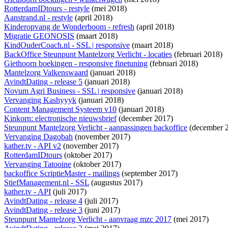
RotterdamIDtours - restyle
(mei 2018)
Aanstrand.nl - restyle
(april 2018)
Kinderopvang de Wonderboom - refresh
(april 2018)
Migratie GEONOSIS
(maart 2018)
KindOuderCoach.nl - SSL | responsive
(maart 2018)
BackOffice Steunpunt Mantelzorg Verlicht - locaties
(februari 2018)
Giethoorn boekingen - responsive finetuning
(februari 2018)
Mantelzorg Valkenswaard
(januari 2018)
AvindtDating - release 5
(januari 2018)
Novum Agri Business - SSL | responsive
(januari 2018)
Vervanging Kashyyyk
(januari 2018)
Content Management Systeem v10
(januari 2018)
Kinkorn: electronische nieuwsbrief
(december 2017)
Steunpunt Mantelzorg Verlicht - aanpassingen backoffice
(december 
Vervanging Dagobah
(november 2017)
kather.tv - API v2
(november 2017)
RotterdamIDtours
(oktober 2017)
Vervanging Tatooine
(oktober 2017)
backoffice ScriptieMaster - mailings
(september 2017)
StiefManagement.nl - SSL
(augustus 2017)
kather.tv - API
(juli 2017)
AvindtDating - release 4
(juli 2017)
AvindtDating - release 3
(juni 2017)
Steunpunt Mantelzorg Verlicht - aanvraag mzc 2017
(mei 2017)