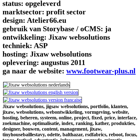
status:
opgeleverd
marktsector:
profit sector
design:
Atelier66.eu
gebruik van Storybase / oCMS:
ja
ontwikkeling:
Jixaw websolutions
techniek:
ASP
hosting:
Jixaw websolutions
oplevering:
augustus 2011
ga naar de website:
www.footwear-plus.nl
Jixaw websolutions,
jigsaw websolutions,
portfolio,
klanten,
jixaw,
websolutions,
webontwikkeling,
vormgeving,
website,
hosting,
beheren,
systeem,
online,
project,
fixed,
price,
interface,
zoekmachine,
optimalisatie,
index,
ranking,
kather,
produkties,
designer,
bouwen,
content,
management,
jixaw,
tinyhousebaillestavy,
odette,
balthazar,
rsdfabrics,
reboot,
focus,