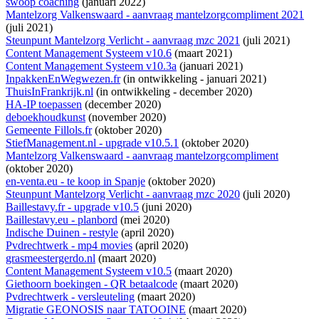
swoop coaching
(januari 2022)
Mantelzorg Valkenswaard - aanvraag mantelzorgcompliment 2021
(juli 2021)
Steunpunt Mantelzorg Verlicht - aanvraag mzc 2021
(juli 2021)
Content Management Systeem v10.6
(maart 2021)
Content Management Systeem v10.3a
(januari 2021)
InpakkenEnWegwezen.fr
(
in ontwikkeling
- januari 2021)
ThuisInFrankrijk.nl
(
in ontwikkeling
- december 2020)
HA-IP toepassen
(december 2020)
deboekhoudkunst
(november 2020)
Gemeente Fillols.fr
(oktober 2020)
StiefManagement.nl - upgrade v10.5.1
(oktober 2020)
Mantelzorg Valkenswaard - aanvraag mantelzorgcompliment
(oktober 2020)
en-venta.eu - te koop in Spanje
(oktober 2020)
Steunpunt Mantelzorg Verlicht - aanvraag mzc 2020
(juli 2020)
Baillestavy.fr - upgrade v10.5
(juni 2020)
Baillestavy.eu - planbord
(mei 2020)
Indische Duinen - restyle
(april 2020)
Pvdrechtwerk - mp4 movies
(april 2020)
grasmeestergerdo.nl
(maart 2020)
Content Management Systeem v10.5
(maart 2020)
Giethoorn boekingen - QR betaalcode
(maart 2020)
Pvdrechtwerk - versleuteling
(maart 2020)
Migratie GEONOSIS naar TATOOINE
(maart 2020)