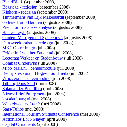
BlendBlink
(september 2008)
Bagstage - redesign
(september 2008)
Kinkorn - redesign
(september 2008)
Timmermans van Eijk Makelaardij
(september 2008)
Galerie Huub Hannen
(augustus 2008)
Predictor - database analyse
(augustus 2008)
Baillestavy.fr
(augustus 2008)
Content Management Systeem v5
(augustus 2008)
Dansweekbrabant - redesign
(juli 2008)
MKGO - redesign
(juli 2008)
Fokbedrijf van het Zandeind
(juli 2008)
Lectoraat Verkeer en Stedenbouw
(juli 2008)
Compas Onderwijs
(juli 2008)
Mibo-basis.nl - beheermodule
(juli 2008)
Bedrijfsrestaurant Hogeschool Breda
(juli 2008)
Whizzer.nl - beheermodule
(juni 2008)
Tilburg Dans Stad
(juni 2008)
Salamander Beeldfoto
(juni 2008)
Nieuwsbrief Puurgroen
(juni 2008)
lascalatilburg.nl
(mei 2008)
Winkelweetjes fase 2
(mei 2008)
Stars-Tulips
(mei 2008)
International Tourism Students Conference
(mei 2008)
Actionlabs LMS Player
(april 2008)
Capital Ornaments
(april 2008)