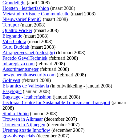
Grandelight
(april 2008)
Horsten - leatherfashion
(maart 2008)
Metastudio Visuele Communicatie
(maart 2008)
Nieuwsbrief PreniQ
(maart 2008)
Terrapur
(maart 2008)
Quattro Wicker
(maart 2008)
Elegrande
(maart 2008)
Viba Colora
(maart 2008)
Guru Buddah
(maart 2008)
Attrapereves.net (redesign)
(februari 2008)
Facedo GevelTechniek
(februari 2008)
mifareplaza.com
(februari 2008)
Assortimentsmeter
(februari 2008)
newgenerationsecurity.com
(februari 2008)
GoInvest
(februari 2008)
Els amics de Vallestavia
(
in ontwikkeling
- januari 2008)
Easylogic
(januari 2008)
Bagstage - leatherfashion
(januari 2008)
Lectoraat Centre for Sustainable Tourism and Transport
(januari
2008)
Studio Dubio
(januari 2008)
Trouwen in Alkmaar
(december 2007)
Trouwen in Nijmegen
(december 2007)
Urenregistratie Innoflow
(december 2007)
gp-volvospecials
(december 2007)