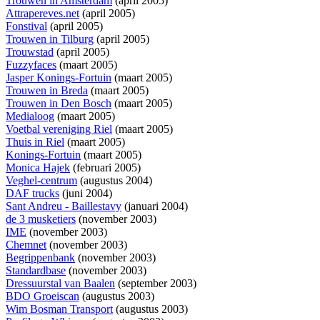
Trouwen in Amsterdam
(april 2005)
Attrapereves.net
(april 2005)
Fonstival
(april 2005)
Trouwen in Tilburg
(april 2005)
Trouwstad
(april 2005)
Fuzzyfaces
(maart 2005)
Jasper Konings-Fortuin
(maart 2005)
Trouwen in Breda
(maart 2005)
Trouwen in Den Bosch
(maart 2005)
Medialoog
(maart 2005)
Voetbal vereniging Riel
(maart 2005)
Thuis in Riel
(maart 2005)
Konings-Fortuin
(maart 2005)
Monica Hajek
(februari 2005)
Veghel-centrum
(augustus 2004)
DAF trucks
(juni 2004)
Sant Andreu - Baillestavy
(januari 2004)
de 3 musketiers
(november 2003)
IME
(november 2003)
Chemnet
(november 2003)
Begrippenbank
(november 2003)
Standardbase
(november 2003)
Dressuurstal van Baalen
(september 2003)
BDO Groeiscan
(augustus 2003)
Wim Bosman Transport
(augustus 2003)