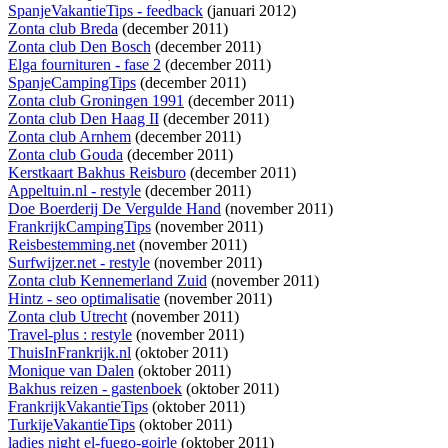
SpanjeVakantieTips - feedback
(januari 2012)
Zonta club Breda
(december 2011)
Zonta club Den Bosch
(december 2011)
Elga fournituren - fase 2
(december 2011)
SpanjeCampingTips
(december 2011)
Zonta club Groningen 1991
(december 2011)
Zonta club Den Haag II
(december 2011)
Zonta club Arnhem
(december 2011)
Zonta club Gouda
(december 2011)
Kerstkaart Bakhus Reisburo
(december 2011)
Appeltuin.nl - restyle
(december 2011)
Doe Boerderij De Vergulde Hand
(november 2011)
FrankrijkCampingTips
(november 2011)
Reisbestemming.net
(november 2011)
Surfwijzer.net - restyle
(november 2011)
Zonta club Kennemerland Zuid
(november 2011)
Hintz - seo optimalisatie
(november 2011)
Zonta club Utrecht
(november 2011)
Travel-plus : restyle
(november 2011)
ThuisInFrankrijk.nl
(oktober 2011)
Monique van Dalen
(oktober 2011)
Bakhus reizen - gastenboek
(oktober 2011)
FrankrijkVakantieTips
(oktober 2011)
TurkijeVakantieTips
(oktober 2011)
ladies night el-fuego-goirle
(oktober 2011)