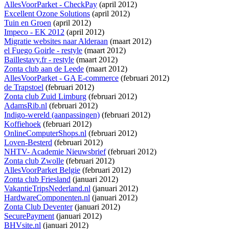
AllesVoorParket - CheckPay
(april 2012)
Excellent Ozone Solutions
(april 2012)
Tuin en Groen
(april 2012)
Impeco - EK 2012
(april 2012)
Migratie websites naar Alderaan
(maart 2012)
el Fuego Goirle - restyle
(maart 2012)
Baillestavy.fr - restyle
(maart 2012)
Zonta club aan de Leede
(maart 2012)
AllesVoorParket - GA E-commerce
(februari 2012)
de Trapstoel
(februari 2012)
Zonta club Zuid Limburg
(februari 2012)
AdamsRib.nl
(februari 2012)
Indigo-wereld (aanpassingen)
(februari 2012)
Koffiehoek
(februari 2012)
OnlineComputerShops.nl
(februari 2012)
Loven-Besterd
(februari 2012)
NHTV- Academie Nieuwsbrief
(februari 2012)
Zonta club Zwolle
(februari 2012)
AllesVoorParket Belgie
(februari 2012)
Zonta club Friesland
(januari 2012)
VakantieTripsNederland.nl
(januari 2012)
HardwareComponenten.nl
(januari 2012)
Zonta Club Deventer
(januari 2012)
SecurePayment
(januari 2012)
BHVsite.nl
(januari 2012)