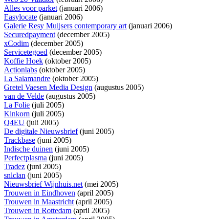
Alles voor parket
(januari 2006)
Easylocate
(januari 2006)
Galerie Resy Muijsers contemporary art
(januari 2006)
Securedpayment
(december 2005)
xCodim
(december 2005)
Servicetegoed
(december 2005)
Koffie Hoek
(oktober 2005)
Actionlabs
(oktober 2005)
La Salamandre
(oktober 2005)
Gretel Vaesen Media Design
(augustus 2005)
van de Velde
(augustus 2005)
La Folie
(juli 2005)
Kinkorn
(juli 2005)
Q4EU
(juli 2005)
De digitale Nieuwsbrief
(juni 2005)
Trackbase
(juni 2005)
Indische duinen
(juni 2005)
Perfectplasma
(juni 2005)
Tradez
(juni 2005)
snlclan
(juni 2005)
Nieuwsbrief Wijnhuis.net
(mei 2005)
Trouwen in Eindhoven
(april 2005)
Trouwen in Maastricht
(april 2005)
Trouwen in Rottedam
(april 2005)