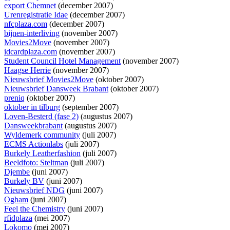
export Chemnet
(december 2007)
Urenregistratie Idae
(december 2007)
nfcplaza.com
(december 2007)
bijnen-interliving
(november 2007)
Movies2Move
(november 2007)
idcardplaza.com
(november 2007)
Student Council Hotel Management
(november 2007)
Haagse Herrie
(november 2007)
Nieuwsbrief Movies2Move
(oktober 2007)
Nieuwsbrief Dansweek Brabant
(oktober 2007)
preniq
(oktober 2007)
oktober in tilburg
(september 2007)
Loven-Besterd (fase 2)
(augustus 2007)
Dansweekbrabant
(augustus 2007)
Wyldemerk community
(juli 2007)
ECMS Actionlabs
(juli 2007)
Burkely Leatherfashion
(juli 2007)
Beeldfoto: Steltman
(juli 2007)
Djembe
(juni 2007)
Burkely BV
(juni 2007)
Nieuwsbrief NDG
(juni 2007)
Ogham
(juni 2007)
Feel the Chemistry
(juni 2007)
rfidplaza
(mei 2007)
Lokomo
(mei 2007)