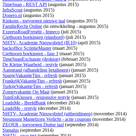
TimeSnap - REST API
(augustus 2015)
InfraScout
(augustus 2015)
Donero.nl
(augustus 2015)
Kinkorn - toevoegen nieuwe taal
(augustus 2015)
FamilieRecht Online
(
in ontwikkeling
- augustus 2015)
ExpressRoadFreight - Impeco
(juli 2015)
Giethoorn boekingen (planbord)
(juli 2015)
NHTV- Academie Nieuwsbrief (IE10)
(april 2015)
backoffice ScriptieMaster
(maart 2015)
Giethoorn boekingen - fase 3
(maart 2015)
TimeSnapExchange (desktop)
(februari 2015)
De Kleine Waarheid - restyle
(januari 2015)
Aanstrand (afhandeling betalingen)
(januari 2015)
SpanjeVakantieTips - refresh
(januari 2015)
FrankrijkVakantieTips - refresh
(januari 2015)
TurkijeVakantieTips - refresh
(januari 2015)
Zomervakantie Op Maat
(januari 2015)
TuinEnKlussen - responsive restyle
(januari 2015)
LeadsMe - BeeldBank
(december 2014)
LeadsMe - restyle
(december 2014)
NHTV- Academie Nieuwsbrief (uitbreidingen)
(november 2014)
Steunpunt Mantelzorg Verlicht - actie coupons
(november 2014)
ZEQER - toevoegen Duitse taal
(september 2014)
Signalus
(september 2014)
NHTV - vwo test
(september 2014)