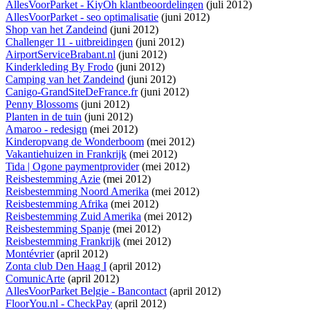
AllesVoorParket - KiyOh klantbeoordelingen
(juli 2012)
AllesVoorParket - seo optimalisatie
(juni 2012)
Shop van het Zandeind
(juni 2012)
Challenger 11 - uitbreidingen
(juni 2012)
AirportServiceBrabant.nl
(juni 2012)
Kinderkleding By Frodo
(juni 2012)
Camping van het Zandeind
(juni 2012)
Canigo-GrandSiteDeFrance.fr
(juni 2012)
Penny Blossoms
(juni 2012)
Planten in de tuin
(juni 2012)
Amaroo - redesign
(mei 2012)
Kinderopvang de Wonderboom
(mei 2012)
Vakantiehuizen in Frankrijk
(mei 2012)
Tida | Ogone paymentprovider
(mei 2012)
Reisbestemming Azie
(mei 2012)
Reisbestemming Noord Amerika
(mei 2012)
Reisbestemming Afrika
(mei 2012)
Reisbestemming Zuid Amerika
(mei 2012)
Reisbestemming Spanje
(mei 2012)
Reisbestemming Frankrijk
(mei 2012)
Montévrier
(april 2012)
Zonta club Den Haag I
(april 2012)
ComunicArte
(april 2012)
AllesVoorParket Belgie - Bancontact
(april 2012)
FloorYou.nl - CheckPay
(april 2012)