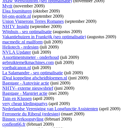
Jixaw Websolutions (seo optimalisatie)
(november 2009)
Myrit
(november 2009)
Elga fournituren
(oktober 2009)
bij-ons-goirle.nl
(september 2009)
Union Vignerons Terres Romanes
(september 2009)
NHTV Insight
(september 2009)
Wijnhuis - seo optimalisatie
(augustus 2009)
Vakantiehuizen in Frankrijk (seo optimalisatie)
(augustus 2009)
macmedic.nl mailform
(juli 2009)
Heliotech - redesign
(juli 2009)
NVLA Updater
(juli 2009)
Assortimentsmeter - onderhoud
(juli 2009)
gebruiktemelkmachines.com
(juli 2009)
voetbalcanon.nl
(juli 2009)
La Salamandre - seo optimalisatie
(juli 2009)
iDeal koppeling afscheidbloemen.nl
(juni 2009)
Bagstage - Autovisie actie
(juni 2009)
NHTV- externe nieuwsbrief
(juni 2009)
Bagstage - Margriet actie
(mei 2009)
Tuin en Klussen
(april 2009)
very cheap kledingpartys
(april 2009)
Nederlandse Vereniging van Longfunctie Assistenten
(april 2009)
Ferronerie du Riberal (redesign)
(maart 2009)
Binnen verkoopstyling
(februari 2009)
conflent66.fr
(februari 2009)