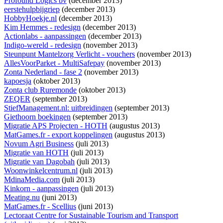
Profound Logics bv
(december 2013)
eerstehulpbijgriep
(december 2013)
HobbyHoekje.nl
(december 2013)
Kim Hemmes - redesign
(december 2013)
Actionlabs - aanpassingen
(december 2013)
Indigo-wereld - redesign
(november 2013)
Steunpunt Mantelzorg Verlicht - vouchers
(november 2013)
AllesVoorParket - MultiSafepay
(november 2013)
Zonta Nederland - fase 2
(november 2013)
kapoesja
(oktober 2013)
Zonta club Ruremonde
(oktober 2013)
ZEQER
(september 2013)
StiefManagement.nl: uitbreidingen
(september 2013)
Giethoorn boekingen
(september 2013)
Migratie APS Projecten - HOTH
(augustus 2013)
MatGames.fr - export koppelingen
(augustus 2013)
Novum Agri Business
(juli 2013)
Migratie van HOTH
(juli 2013)
Migratie van Dagobah
(juli 2013)
Woonwinkelcentrum.nl
(juli 2013)
MdinaMedia.com
(juli 2013)
Kinkorn - aanpassingen
(juli 2013)
Meating.nu
(juni 2013)
MatGames.fr - Scellius
(juni 2013)
Lectoraat Centre for Sustainable Tourism and Transport