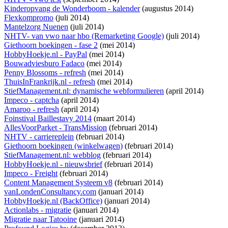
Kinderopvang de Wonderboom - kalender
(augustus 2014)
Flexkompromo
(juli 2014)
Mantelzorg Nuenen
(juli 2014)
NHTV- van vwo naar hbo (Remarketing Google)
(juli 2014)
Giethoorn boekingen - fase 2
(mei 2014)
HobbyHoekje.nl - PayPal
(mei 2014)
Bouwadviesburo Fadaco
(mei 2014)
Penny Blossoms - refresh
(mei 2014)
ThuisInFrankrijk.nl - refresh
(mei 2014)
StiefManagement.nl: dynamische webformulieren
(april 2014)
Impeco - captcha
(april 2014)
Amaroo - refresh
(april 2014)
Foinstival Baillestavy 2014
(maart 2014)
AllesVoorParket - TransMission
(februari 2014)
NHTV - carriereplein
(februari 2014)
Giethoorn boekingen (winkelwagen)
(februari 2014)
StiefManagement.nl: webblog
(februari 2014)
HobbyHoekje.nl - nieuwsbrief
(februari 2014)
Impeco - Freight
(februari 2014)
Content Management Systeem v8
(februari 2014)
vanLondenConsultancy.com
(januari 2014)
HobbyHoekje.nl (BackOffice)
(januari 2014)
Actionlabs - migratie
(januari 2014)
Migratie naar Tatooine
(januari 2014)