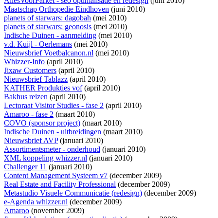
AllesVoorParket - seo optimalisatie en redesign
(juni 2010)
Maatschap Orthopedie Eindhoven
(juni 2010)
planets of starwars: dagobah
(mei 2010)
planets of starwars: geonosis
(mei 2010)
Indische Duinen - aanmelding
(mei 2010)
v.d. Kuijl - Oerlemans
(mei 2010)
Nieuwsbrief Voetbalcanon.nl
(mei 2010)
Whizzer-Info
(april 2010)
Jixaw Customers
(april 2010)
Nieuwsbrief Tablazz
(april 2010)
KATHER Produkties vof
(april 2010)
Bakhus reizen
(april 2010)
Lectoraat Visitor Studies - fase 2
(april 2010)
Amaroo - fase 2
(maart 2010)
COVO (sponsor project)
(maart 2010)
Indische Duinen - uitbreidingen
(maart 2010)
Nieuwsbrief AVP
(januari 2010)
Assortimentsmeter - onderhoud
(januari 2010)
XML koppeling whizzer.nl
(januari 2010)
Challenger 11
(januari 2010)
Content Management Systeem v7
(december 2009)
Real Estate and Facility Professional
(december 2009)
Metastudio Visuele Communicatie (redesign)
(december 2009)
e-Agenda whizzer.nl
(december 2009)
Amaroo
(november 2009)