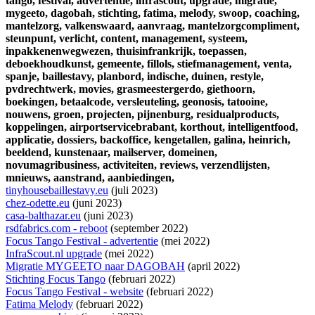
tango,
festival,
advertentie,
infrascout,
upgrade,
migratie,
mygeeto,
dagobah,
stichting,
fatima,
melody,
swoop,
coaching,
mantelzorg,
valkenswaard,
aanvraag,
mantelzorgcompliment,
steunpunt,
verlicht,
content,
management,
systeem,
inpakkenenwegwezen,
thuisinfrankrijk,
toepassen,
deboekhoudkunst,
gemeente,
fillols,
stiefmanagement,
venta,
spanje,
baillestavy,
planbord,
indische,
duinen,
restyle,
pvdrechtwerk,
movies,
grasmeestergerdo,
giethoorn,
boekingen,
betaalcode,
versleuteling,
geonosis,
tatooine,
nouwens,
groen,
projecten,
pijnenburg,
residualproducts,
koppelingen,
airportservicebrabant,
korthout,
intelligentfood,
applicatie,
dossiers,
backoffice,
kengetallen,
galina,
heinrich,
beeldend,
kunstenaar,
mailserver,
domeinen,
novumagribusiness,
activiteiten,
reviews,
verzendlijsten,
mnieuws,
aanstrand,
aanbiedingen,
tinyhousebaillestavy.eu
(juli 2023)
chez-odette.eu
(juni 2023)
casa-balthazar.eu
(juni 2023)
rsdfabrics.com - reboot
(september 2022)
Focus Tango Festival - advertentie
(mei 2022)
InfraScout.nl upgrade
(mei 2022)
Migratie MYGEETO naar DAGOBAH
(april 2022)
Stichting Focus Tango
(februari 2022)
Focus Tango Festival - website
(februari 2022)
Fatima Melody
(februari 2022)