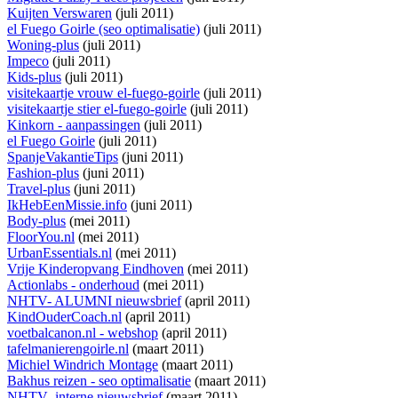
Kuijten Verswaren
(juli 2011)
el Fuego Goirle (seo optimalisatie)
(juli 2011)
Woning-plus
(juli 2011)
Impeco
(juli 2011)
Kids-plus
(juli 2011)
visitekaartje vrouw el-fuego-goirle
(juli 2011)
visitekaartje stier el-fuego-goirle
(juli 2011)
Kinkorn - aanpassingen
(juli 2011)
el Fuego Goirle
(juli 2011)
SpanjeVakantieTips
(juni 2011)
Fashion-plus
(juni 2011)
Travel-plus
(juni 2011)
IkHebEenMissie.info
(juni 2011)
Body-plus
(mei 2011)
FloorYou.nl
(mei 2011)
UrbanEssentials.nl
(mei 2011)
Vrije Kinderopvang Eindhoven
(mei 2011)
Actionlabs - onderhoud
(mei 2011)
NHTV- ALUMNI nieuwsbrief
(april 2011)
KindOuderCoach.nl
(april 2011)
voetbalcanon.nl - webshop
(april 2011)
tafelmanierengoirle.nl
(maart 2011)
Michiel Windrich Montage
(maart 2011)
Bakhus reizen - seo optimalisatie
(maart 2011)
NHTV- interne nieuwsbrief
(maart 2011)