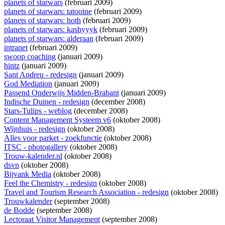
planets of starwars
(februari 2009)
planets of starwars: tatooine
(februari 2009)
planets of starwars: hoth
(februari 2009)
planets of starwars: kashyyyk
(februari 2009)
planets of starwars: alderaan
(februari 2009)
intranet
(februari 2009)
swoop coaching
(januari 2009)
hintz
(januari 2009)
Sant Andreu - redesign
(januari 2009)
God Mediation
(januari 2009)
Passend Onderwijs Midden-Brabant
(januari 2009)
Indische Duinen - redesign
(december 2008)
Stars-Tulips - weblog
(december 2008)
Content Management Systeem v6
(oktober 2008)
Wijnhuis - redesign
(oktober 2008)
Alles voor parket - zoekfunctie
(oktober 2008)
ITSC - photogallery
(oktober 2008)
Trouw-kalender.nl
(oktober 2008)
dsvn
(oktober 2008)
Bijvank Media
(oktober 2008)
Feel the Chemistry - redesign
(oktober 2008)
Travel and Tourism Research Association - redesign
(oktober 2008)
Trouwkalender
(september 2008)
de Bodde
(september 2008)
Lectoraat Visitor Management
(september 2008)