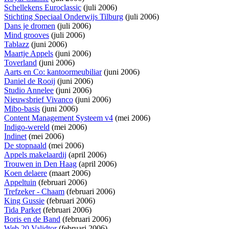
Schellekens Euroclassic
(juli 2006)
Stichting Speciaal Onderwijs Tilburg
(juli 2006)
Dans je dromen
(juli 2006)
Mind grooves
(juli 2006)
Tablazz
(juni 2006)
Maartje Appels
(juni 2006)
Toverland
(juni 2006)
Aarts en Co: kantoormeubiliar
(juni 2006)
Daniel de Rooij
(juni 2006)
Studio Annelee
(juni 2006)
Nieuwsbrief Vivanco
(juni 2006)
Mibo-basis
(juni 2006)
Content Management Systeem v4
(mei 2006)
Indigo-wereld
(mei 2006)
Indinet
(mei 2006)
De stopnaald
(mei 2006)
Appels makelaardij
(april 2006)
Trouwen in Den Haag
(april 2006)
Koen delaere
(maart 2006)
Appeltuin
(februari 2006)
Trefzeker - Chaam
(februari 2006)
King Gussie
(februari 2006)
Tida Parket
(februari 2006)
Boris en de Band
(februari 2006)
Web 20 Validtor
(februari 2006)