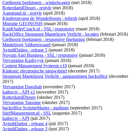
Giethoorn boekingen - winkelwagen
(mei 2018)
RotterdamIDtours - restyle
(mei 2018)
Aanstrand.nl - restyle
(april 2018)
Kinderopvang de Wonderboom - refresh
(april 2018)
Migratie GEONOSIS
(maart 2018)
KindOuderCoach.nl - SSL | responsive
(maart 2018)
BackOffice Steunpunt Mantelzorg Verlicht - locaties
(februari 2018)
Giethoorn boekingen - responsive finetuning
(februari 2018)
Mantelzorg Valkenswaard
(januari 2018)
AvindtDating - release 5
(januari 2018)
Novum Agri Business - SSL | responsive
(januari 2018)
Vervanging Kashyyyk
(januari 2018)
Content Management Systeem v10
(januari 2018)
Kinkorn: electronische nieuwsbrief
(december 2017)
Steunpunt Mantelzorg Verlicht - aanpassingen backoffice
(december
2017)
Vervanging Dagobah
(november 2017)
kather.tv - API v2
(november 2017)
RotterdamIDtours
(oktober 2017)
Vervanging Tatooine
(oktober 2017)
backoffice ScriptieMaster - mailings
(september 2017)
StiefManagement.nl - SSL
(augustus 2017)
kather.tv - API
(juli 2017)
AvindtDating - release 4
(juli 2017)
AvindtDating - release 3
(juni 2017)