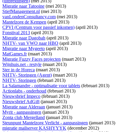
(uitbreidingen)
(mei 2013)
Migratie naar Tatooine
(mei 2013)
StiefManagement.nl
(mei 2013)
vanLondenConsultancy.com
(mei 2013)
Mantelzorg de Kempen
(april 2013)
CPVI (Centrum voor passief inkomen)
(april 2013)
Fonstival 2013
(april 2013)
Migratie naar Dagobah
(april 2013)
NHTV- van VWO naar HBO
(april 2013)
Migratie naar Mygeeto
(april 2013)
MatGames.fr
(maart 2013)
Migratie Fuzzy Faces projecten
(maart 2013)
Wijnhuis.net - restyle
(maart 2013)
Ster in de Horeca
(maart 2013)
NHTV- Storingen (Agent)
(maart 2013)
NHTV- Storingen
(februari 2013)
La Salamandre - optimalisatie voor tablets
(februari 2013)
Actionlabs - onderhoud
(februari 2013)
Nieuwsbrief Impeco
(februari 2013)
Nieuwsbrief AdGift
(januari 2013)
Migratie naar Alderaan
(januari 2013)
Myrit - aanpassingen
(januari 2013)
Zonta club Mergelland
(januari 2013)
Steunpunt Mantelzorg Verlicht - aanpassingen
(januari 2013)
migratie mailserver KASHYYYK
(december 2012)