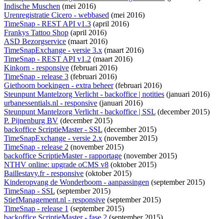
Indische Muschen
(mei 2016)
Urenregistratie Cicero - webbased
(mei 2016)
TimeSnap - REST API v1.3
(april 2016)
Frankys Tattoo Shop
(april 2016)
ASD Bezorgservice
(maart 2016)
TimeSnapExchange - versie 3.x
(maart 2016)
TimeSnap - REST API v1.2
(maart 2016)
Kinkorn - responsive
(februari 2016)
TimeSnap - release 3
(februari 2016)
Giethoorn boekingen - extra beheer
(februari 2016)
Steunpunt Mantelzorg Verlicht - backoffice | notities
(januari 2016)
urbanessentials.nl - responsive
(januari 2016)
Steunpunt Mantelzorg Verlicht - backoffice | SSL
(december 2015)
P. Pijnenburg BV
(december 2015)
backoffice ScriptieMaster - SSL
(december 2015)
TimeSnapExchange - versie 2.x
(november 2015)
TimeSnap - release 2
(november 2015)
backoffice ScriptieMaster - rapportage
(november 2015)
NTHV online: upgrade oCMS v8
(oktober 2015)
Baillestavy.fr - responsive
(oktober 2015)
Kinderopvang de Wonderboom - aanpassingen
(september 2015)
TimeSnap - SSL
(september 2015)
StiefManagement.nl - responsive
(september 2015)
TimeSnap - release 1
(september 2015)
backoffice ScriptieMaster - fase 2
(september 2015)