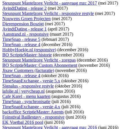
Steunpunt Mantelzorg Verlicht - aanvraag mzc 2017
(mei 2017)
AvindtDating - release 2
(mei 2017)
Steunpunt Mantelzorg Verlicht - responsive restyle
(mei 2017)
Nouwens Groen Projecten
(mei 2017)
Dierenpension Boszigt
(mei 2017)
AvindtDating - release 1
(april 2017)
Aanstrand.nl - responsive
(maart 2017)
TimeSnap - release 5
(februari 2017)
TimeSnap - release 4
(december 2016)
HobbyHoekje.nl (responsive)
(december 2016)
BO ScriptieMaster: historie
(december 2016)
Steunpunt Mantelzorg Verlicht - zorgpas
(december 2016)
BO ScriptieMaster: Custom Abonnement
(november 2016)
Jixaw Customers (facturatie)
(november 2016)
TimeSnap - release 4
(oktober 2016)
TimeSnapExchange - versie 5.x
(oktober 2016)
Signalus - responsive restyle
(oktober 2016)
lafolie.nl | verycheap.nl
(augustus 2016)
Cafe Karel - menu kaarten
(augustus 2016)
TimeSnap - synchronisatie
(juli 2016)
TimeSnapExchange - versie 4.x
(juli 2016)
backoffice ScriptieMaster: Agents
(juli 2016)
Foinstival Baillestavy - responsive
(juni 2016)
EK Voetbal 2016 pool
(juni 2016)
Steunpunt Mantelzorg Verlicht - aanvraag mzc 2016
(juni 2016)