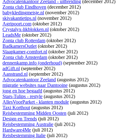
Advocatenkantoor Zeeland - uitbreiding
(december 2012)
Zonta club Eindhoven
(december 2012)
babykledingmeisje.nl
(november 2012)
skivakantietips.nl
(november 2012)
Agripoort.com
(oktober 2012)
Crystalyx-likblokken.nl
(oktober 2012)
LeadsMe
(oktober 2012)
Zonta club Rotterdam
(oktober 2012)
BadkamersOutlet
(oktober 2012)
Slaapkamer-comfort.nl
(oktober 2012)
Zonta club Amsterdam
(oktober 2012)
dennenkamp.info (onderhoud)
(september 2012)
adGift.nl
(september 2012)
Aanstrand.nl
(september 2012)
Advocatenkantoor Zeeland
(augustus 2012)
migratie websites naar Dantooine
(augustus 2012)
jong en hoe begaafd
(augustus 2012)
Stars-Tulips - restyle
(augustus 2012)
AllesVoorParket - klanten module
(augustus 2012)
Taxi Korthout
(augustus 2012)
Reisbestemming Midden Oosten
(juli 2012)
Design en Trends
(juli 2012)
Reisbestemming Australie
(juli 2012)
Hardware4Me
(juli 2012)
Reisbestemming Italie
(juli 2012)