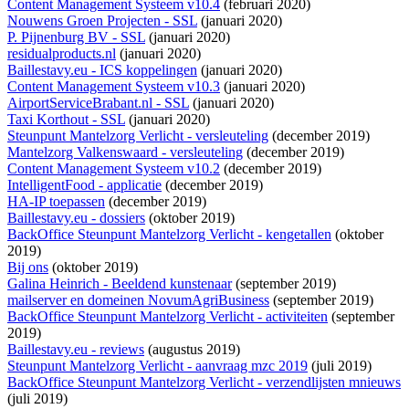
Content Management Systeem v10.4
(februari 2020)
Nouwens Groen Projecten - SSL
(januari 2020)
P. Pijnenburg BV - SSL
(januari 2020)
residualproducts.nl
(januari 2020)
Baillestavy.eu - ICS koppelingen
(januari 2020)
Content Management Systeem v10.3
(januari 2020)
AirportServiceBrabant.nl - SSL
(januari 2020)
Taxi Korthout - SSL
(januari 2020)
Steunpunt Mantelzorg Verlicht - versleuteling
(december 2019)
Mantelzorg Valkenswaard - versleuteling
(december 2019)
Content Management Systeem v10.2
(december 2019)
IntelligentFood - applicatie
(december 2019)
HA-IP toepassen
(december 2019)
Baillestavy.eu - dossiers
(oktober 2019)
BackOffice Steunpunt Mantelzorg Verlicht - kengetallen
(oktober
2019)
Bij ons
(oktober 2019)
Galina Heinrich - Beeldend kunstenaar
(september 2019)
mailserver en domeinen NovumAgriBusiness
(september 2019)
BackOffice Steunpunt Mantelzorg Verlicht - activiteiten
(september
2019)
Baillestavy.eu - reviews
(augustus 2019)
Steunpunt Mantelzorg Verlicht - aanvraag mzc 2019
(juli 2019)
BackOffice Steunpunt Mantelzorg Verlicht - verzendlijsten mnieuws
(juli 2019)