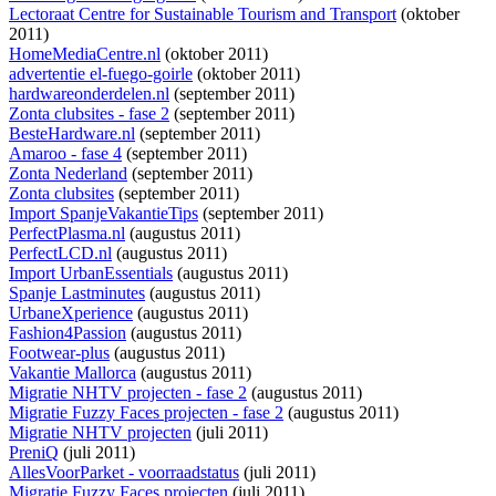
Lectoraat Centre for Sustainable Tourism and Transport
(oktober
2011)
HomeMediaCentre.nl
(oktober 2011)
advertentie el-fuego-goirle
(oktober 2011)
hardwareonderdelen.nl
(september 2011)
Zonta clubsites - fase 2
(september 2011)
BesteHardware.nl
(september 2011)
Amaroo - fase 4
(september 2011)
Zonta Nederland
(september 2011)
Zonta clubsites
(september 2011)
Import SpanjeVakantieTips
(september 2011)
PerfectPlasma.nl
(augustus 2011)
PerfectLCD.nl
(augustus 2011)
Import UrbanEssentials
(augustus 2011)
Spanje Lastminutes
(augustus 2011)
UrbaneXperience
(augustus 2011)
Fashion4Passion
(augustus 2011)
Footwear-plus
(augustus 2011)
Vakantie Mallorca
(augustus 2011)
Migratie NHTV projecten - fase 2
(augustus 2011)
Migratie Fuzzy Faces projecten - fase 2
(augustus 2011)
Migratie NHTV projecten
(juli 2011)
PreniQ
(juli 2011)
AllesVoorParket - voorraadstatus
(juli 2011)
Migratie Fuzzy Faces projecten
(juli 2011)