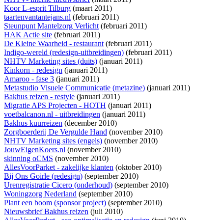
Koor L-esprit Tilburg
(maart 2011)
taartenvantantejans.nl
(februari 2011)
Steunpunt Mantelzorg Verlicht
(februari 2011)
HAK Actie site
(februari 2011)
De Kleine Waarheid - restaurant
(februari 2011)
Indigo-wereld (redesign-uitbreidingen)
(februari 2011)
NHTV Marketing sites (duits)
(januari 2011)
Kinkorn - redesign
(januari 2011)
Amaroo - fase 3
(januari 2011)
Metastudio Visuele Communicatie (metazine)
(januari 2011)
Bakhus reizen - restyle
(januari 2011)
Migratie APS Projecten - HOTH
(januari 2011)
voetbalcanon.nl - uitbreidingen
(januari 2011)
Bakhus kuurreizen
(december 2010)
Zorgboerderij De Vergulde Hand
(november 2010)
NHTV Marketing sites (engels)
(november 2010)
JouwEigenKoers.nl
(november 2010)
skinning oCMS
(november 2010)
AllesVoorParket - zakelijke klanten
(oktober 2010)
Bij Ons Goirle (redesign)
(september 2010)
Urenregistratie Cicero (onderhoud)
(september 2010)
Woningzorg Nederland
(september 2010)
Plant een boom (sponsor project)
(september 2010)
Nieuwsbrief Bakhus reizen
(juli 2010)