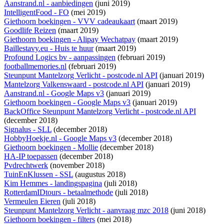
Aanstrand.nl - aanbiedingen
(juni 2019)
IntelligentFood - FO
(mei 2019)
Giethoorn boekingen - VVV cadeaukaart
(maart 2019)
Goodlife Reizen
(maart 2019)
Giethoorn boekingen - Alipay Wechatpay
(maart 2019)
Baillestavy.eu - Huis te huur
(maart 2019)
Profound Logics bv - aanpassingen
(februari 2019)
footballmemories.nl
(februari 2019)
Steunpunt Mantelzorg Verlicht - postcode.nl API
(januari 2019)
Mantelzorg Valkenswaard - postcode.nl API
(januari 2019)
Aanstrand.nl - Google Maps v3
(januari 2019)
Giethoorn boekingen - Google Maps v3
(januari 2019)
BackOffice Steunpunt Mantelzorg Verlicht - postcode.nl API
(december 2018)
Signalus - SLL
(december 2018)
HobbyHoekje.nl - Google Maps v3
(december 2018)
Giethoorn boekingen - Mollie
(december 2018)
HA-IP toepassen
(december 2018)
Pvdrechtwerk
(november 2018)
TuinEnKlussen - SSL
(augustus 2018)
Kim Hemmes - landingspagina
(juli 2018)
RotterdamIDtours - betaalmethode
(juli 2018)
Vermeulen Eieren
(juli 2018)
Steunpunt Mantelzorg Verlicht - aanvraag mzc 2018
(juni 2018)
Giethoorn boekingen - filters
(mei 2018)