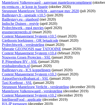
Mantelzorg Valkenswaard - aanvraag mantelzorgcompliment
(oktober
en-venta.eu - te koop in Spanje
(oktober 2020)
Steunpunt Mantelzorg Verlicht - aanvraag mzc 2020
(juli 2020)
Baillestavy.fr - upgrade v10.5
(juni 2020)
Baillestavy.eu - planbord
(mei 2020)
Indische Duinen - restyle
(april 2020)
Pvdrechtwerk - mp4 movies
(april 2020)
grasmeestergerdo.nl
(maart 2020)
Content Management Systeem v10.5
(maart 2020)
Giethoorn boekingen - QR betaalcode
(maart 2020)
Pvdrechtwerk - versleuteling
(maart 2020)
Migratie GEONOSIS naar TATOOINE
(maart 2020)
Content Management Systeem v10.4
(februari 2020)
Nouwens Groen Projecten - SSL
(januari 2020)
P. Pijnenburg BV - SSL
(januari 2020)
residualproducts.nl
(januari 2020)
Baillestavy.eu - ICS koppelingen
(januari 2020)
Content Management Systeem v10.3
(januari 2020)
AirportServiceBrabant.nl - SSL
(januari 2020)
Taxi Korthout - SSL
(januari 2020)
Steunpunt Mantelzorg Verlicht - versleuteling
(december 2019)
Mantelzorg Valkenswaard - versleuteling
(december 2019)
Content Management Systeem v10.2
(december 2019)
IntelligentFood - applicatie
(december 2019)
HA-IP toepassen
(december 2019)