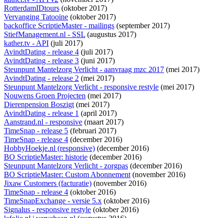
RotterdamIDtours
(oktober 2017)
Vervanging Tatooine
(oktober 2017)
backoffice ScriptieMaster - mailings
(september 2017)
StiefManagement.nl - SSL
(augustus 2017)
kather.tv - API
(juli 2017)
AvindtDating - release 4
(juli 2017)
AvindtDating - release 3
(juni 2017)
Steunpunt Mantelzorg Verlicht - aanvraag mzc 2017
(mei 2017)
AvindtDating - release 2
(mei 2017)
Steunpunt Mantelzorg Verlicht - responsive restyle
(mei 2017)
Nouwens Groen Projecten
(mei 2017)
Dierenpension Boszigt
(mei 2017)
AvindtDating - release 1
(april 2017)
Aanstrand.nl - responsive
(maart 2017)
TimeSnap - release 5
(februari 2017)
TimeSnap - release 4
(december 2016)
HobbyHoekje.nl (responsive)
(december 2016)
BO ScriptieMaster: historie
(december 2016)
Steunpunt Mantelzorg Verlicht - zorgpas
(december 2016)
BO ScriptieMaster: Custom Abonnement
(november 2016)
Jixaw Customers (facturatie)
(november 2016)
TimeSnap - release 4
(oktober 2016)
TimeSnapExchange - versie 5.x
(oktober 2016)
Signalus - responsive restyle
(oktober 2016)