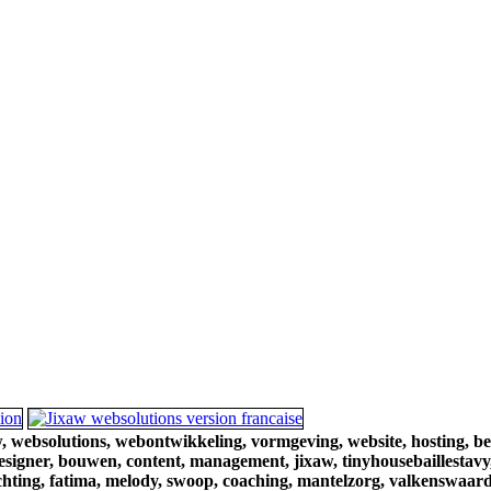
,
websolutions,
webontwikkeling,
vormgeving,
website,
hosting,
be
esigner,
bouwen,
content,
management,
jixaw,
tinyhousebaillestavy
chting,
fatima,
melody,
swoop,
coaching,
mantelzorg,
valkenswaard