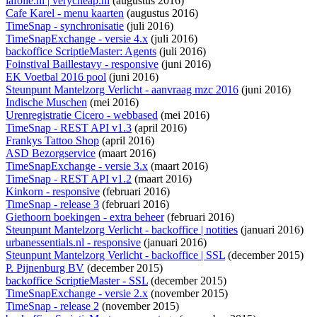
lafolie.nl | verycheap.nl
(augustus 2016)
Cafe Karel - menu kaarten
(augustus 2016)
TimeSnap - synchronisatie
(juli 2016)
TimeSnapExchange - versie 4.x
(juli 2016)
backoffice ScriptieMaster: Agents
(juli 2016)
Foinstival Baillestavy - responsive
(juni 2016)
EK Voetbal 2016 pool
(juni 2016)
Steunpunt Mantelzorg Verlicht - aanvraag mzc 2016
(juni 2016)
Indische Muschen
(mei 2016)
Urenregistratie Cicero - webbased
(mei 2016)
TimeSnap - REST API v1.3
(april 2016)
Frankys Tattoo Shop
(april 2016)
ASD Bezorgservice
(maart 2016)
TimeSnapExchange - versie 3.x
(maart 2016)
TimeSnap - REST API v1.2
(maart 2016)
Kinkorn - responsive
(februari 2016)
TimeSnap - release 3
(februari 2016)
Giethoorn boekingen - extra beheer
(februari 2016)
Steunpunt Mantelzorg Verlicht - backoffice | notities
(januari 2016)
urbanessentials.nl - responsive
(januari 2016)
Steunpunt Mantelzorg Verlicht - backoffice | SSL
(december 2015)
P. Pijnenburg BV
(december 2015)
backoffice ScriptieMaster - SSL
(december 2015)
TimeSnapExchange - versie 2.x
(november 2015)
TimeSnap - release 2
(november 2015)