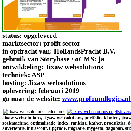
status:
opgeleverd
marktsector:
profit sector
in opdracht van:
HollandsPracht B.V.
gebruik van Storybase / oCMS:
ja
ontwikkeling:
Jixaw websolutions
techniek:
ASP
hosting:
Jixaw websolutions
oplevering:
februari 2019
ga naar de website:
www.profoundlogics.nl
Jixaw websolutions,
jigsaw websolutions,
portfolio,
klanten,
jixaw
zoekmachine,
optimalisatie,
index,
ranking,
kather,
produkties,
d
advertentie,
infrascout,
upgrade,
migratie,
mygeeto,
dagobah,
sti