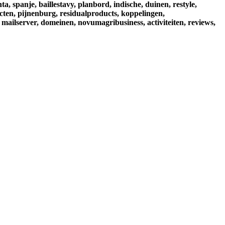
nta,
spanje,
baillestavy,
planbord,
indische,
duinen,
restyle,
cten,
pijnenburg,
residualproducts,
koppelingen,
mailserver,
domeinen,
novumagribusiness,
activiteiten,
reviews,