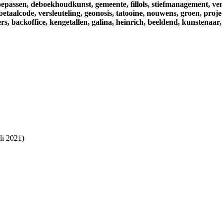
oepassen,
deboekhoudkunst,
gemeente,
fillols,
stiefmanagement,
ve
betaalcode,
versleuteling,
geonosis,
tatooine,
nouwens,
groen,
proje
rs,
backoffice,
kengetallen,
galina,
heinrich,
beeldend,
kunstenaar,
li 2021)