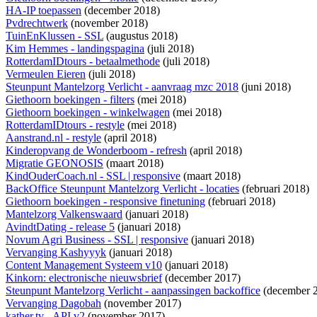
HA-IP toepassen
(december 2018)
Pvdrechtwerk
(november 2018)
TuinEnKlussen - SSL
(augustus 2018)
Kim Hemmes - landingspagina
(juli 2018)
RotterdamIDtours - betaalmethode
(juli 2018)
Vermeulen Eieren
(juli 2018)
Steunpunt Mantelzorg Verlicht - aanvraag mzc 2018
(juni 2018)
Giethoorn boekingen - filters
(mei 2018)
Giethoorn boekingen - winkelwagen
(mei 2018)
RotterdamIDtours - restyle
(mei 2018)
Aanstrand.nl - restyle
(april 2018)
Kinderopvang de Wonderboom - refresh
(april 2018)
Migratie GEONOSIS
(maart 2018)
KindOuderCoach.nl - SSL | responsive
(maart 2018)
BackOffice Steunpunt Mantelzorg Verlicht - locaties
(februari 2018)
Giethoorn boekingen - responsive finetuning
(februari 2018)
Mantelzorg Valkenswaard
(januari 2018)
AvindtDating - release 5
(januari 2018)
Novum Agri Business - SSL | responsive
(januari 2018)
Vervanging Kashyyyk
(januari 2018)
Content Management Systeem v10
(januari 2018)
Kinkorn: electronische nieuwsbrief
(december 2017)
Steunpunt Mantelzorg Verlicht - aanpassingen backoffice
(december 
Vervanging Dagobah
(november 2017)
kather.tv - API v2
(november 2017)