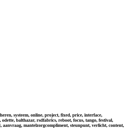
heren,
systeem,
online,
project,
fixed,
price,
interface,
,
odette,
balthazar,
rsdfabrics,
reboot,
focus,
tango,
festival,
,
aanvraag,
mantelzorgcompliment,
steunpunt,
verlicht,
content,