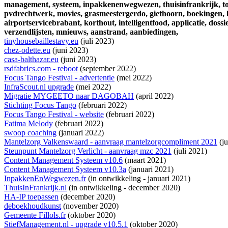
management,
systeem,
inpakkenenwegwezen,
thuisinfrankrijk,
t
pvdrechtwerk,
movies,
grasmeestergerdo,
giethoorn,
boekingen,
airportservicebrabant,
korthout,
intelligentfood,
applicatie,
dossie
verzendlijsten,
mnieuws,
aanstrand,
aanbiedingen,
tinyhousebaillestavy.eu
(juli 2023)
chez-odette.eu
(juni 2023)
casa-balthazar.eu
(juni 2023)
rsdfabrics.com - reboot
(september 2022)
Focus Tango Festival - advertentie
(mei 2022)
InfraScout.nl upgrade
(mei 2022)
Migratie MYGEETO naar DAGOBAH
(april 2022)
Stichting Focus Tango
(februari 2022)
Focus Tango Festival - website
(februari 2022)
Fatima Melody
(februari 2022)
swoop coaching
(januari 2022)
Mantelzorg Valkenswaard - aanvraag mantelzorgcompliment 2021
(ju
Steunpunt Mantelzorg Verlicht - aanvraag mzc 2021
(juli 2021)
Content Management Systeem v10.6
(maart 2021)
Content Management Systeem v10.3a
(januari 2021)
InpakkenEnWegwezen.fr
(
in ontwikkeling
- januari 2021)
ThuisInFrankrijk.nl
(
in ontwikkeling
- december 2020)
HA-IP toepassen
(december 2020)
deboekhoudkunst
(november 2020)
Gemeente Fillols.fr
(oktober 2020)
StiefManagement.nl - upgrade v10.5.1
(oktober 2020)