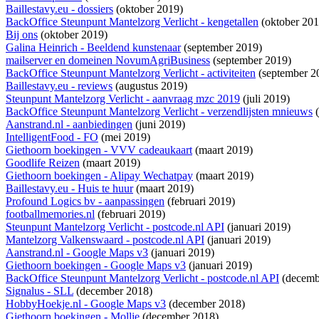
Baillestavy.eu - dossiers
(oktober 2019)
BackOffice Steunpunt Mantelzorg Verlicht - kengetallen
(oktober 201
Bij ons
(oktober 2019)
Galina Heinrich - Beeldend kunstenaar
(september 2019)
mailserver en domeinen NovumAgriBusiness
(september 2019)
BackOffice Steunpunt Mantelzorg Verlicht - activiteiten
(september 2
Baillestavy.eu - reviews
(augustus 2019)
Steunpunt Mantelzorg Verlicht - aanvraag mzc 2019
(juli 2019)
BackOffice Steunpunt Mantelzorg Verlicht - verzendlijsten mnieuws
(
Aanstrand.nl - aanbiedingen
(juni 2019)
IntelligentFood - FO
(mei 2019)
Giethoorn boekingen - VVV cadeaukaart
(maart 2019)
Goodlife Reizen
(maart 2019)
Giethoorn boekingen - Alipay Wechatpay
(maart 2019)
Baillestavy.eu - Huis te huur
(maart 2019)
Profound Logics bv - aanpassingen
(februari 2019)
footballmemories.nl
(februari 2019)
Steunpunt Mantelzorg Verlicht - postcode.nl API
(januari 2019)
Mantelzorg Valkenswaard - postcode.nl API
(januari 2019)
Aanstrand.nl - Google Maps v3
(januari 2019)
Giethoorn boekingen - Google Maps v3
(januari 2019)
BackOffice Steunpunt Mantelzorg Verlicht - postcode.nl API
(decemb
Signalus - SLL
(december 2018)
HobbyHoekje.nl - Google Maps v3
(december 2018)
Giethoorn boekingen - Mollie
(december 2018)