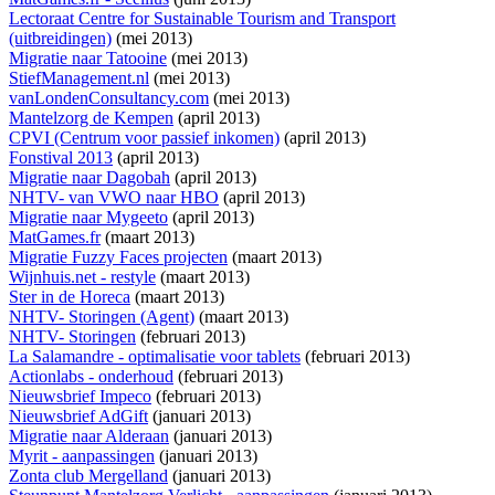
Lectoraat Centre for Sustainable Tourism and Transport
(uitbreidingen)
(mei 2013)
Migratie naar Tatooine
(mei 2013)
StiefManagement.nl
(mei 2013)
vanLondenConsultancy.com
(mei 2013)
Mantelzorg de Kempen
(april 2013)
CPVI (Centrum voor passief inkomen)
(april 2013)
Fonstival 2013
(april 2013)
Migratie naar Dagobah
(april 2013)
NHTV- van VWO naar HBO
(april 2013)
Migratie naar Mygeeto
(april 2013)
MatGames.fr
(maart 2013)
Migratie Fuzzy Faces projecten
(maart 2013)
Wijnhuis.net - restyle
(maart 2013)
Ster in de Horeca
(maart 2013)
NHTV- Storingen (Agent)
(maart 2013)
NHTV- Storingen
(februari 2013)
La Salamandre - optimalisatie voor tablets
(februari 2013)
Actionlabs - onderhoud
(februari 2013)
Nieuwsbrief Impeco
(februari 2013)
Nieuwsbrief AdGift
(januari 2013)
Migratie naar Alderaan
(januari 2013)
Myrit - aanpassingen
(januari 2013)
Zonta club Mergelland
(januari 2013)