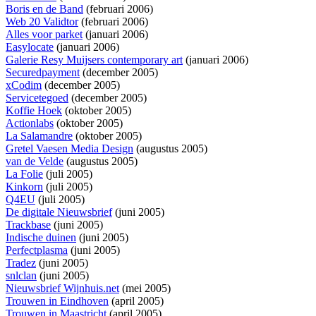
Boris en de Band
(februari 2006)
Web 20 Validtor
(februari 2006)
Alles voor parket
(januari 2006)
Easylocate
(januari 2006)
Galerie Resy Muijsers contemporary art
(januari 2006)
Securedpayment
(december 2005)
xCodim
(december 2005)
Servicetegoed
(december 2005)
Koffie Hoek
(oktober 2005)
Actionlabs
(oktober 2005)
La Salamandre
(oktober 2005)
Gretel Vaesen Media Design
(augustus 2005)
van de Velde
(augustus 2005)
La Folie
(juli 2005)
Kinkorn
(juli 2005)
Q4EU
(juli 2005)
De digitale Nieuwsbrief
(juni 2005)
Trackbase
(juni 2005)
Indische duinen
(juni 2005)
Perfectplasma
(juni 2005)
Tradez
(juni 2005)
snlclan
(juni 2005)
Nieuwsbrief Wijnhuis.net
(mei 2005)
Trouwen in Eindhoven
(april 2005)
Trouwen in Maastricht
(april 2005)