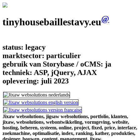
@
tinyhousebaillestavy.eu
status:
legacy
marktsector:
particulier
gebruik van Storybase / oCMS:
ja
techniek:
ASP, jQuery, AJAX
oplevering:
juli 2023
Jixaw websolutions,
jigsaw websolutions,
portfolio,
klanten,
jixaw,
websolutions,
webontwikkeling,
vormgeving,
website,
hosting,
beheren,
systeem,
online,
project,
fixed,
price,
interface,
zoekmachine,
optimalisatie,
index,
ranking,
kather,
produkties,
designer,
bouwen,
content,
management,
jixaw,