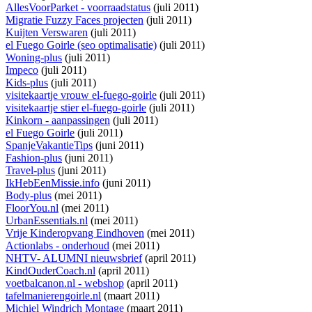
AllesVoorParket - voorraadstatus
(juli 2011)
Migratie Fuzzy Faces projecten
(juli 2011)
Kuijten Verswaren
(juli 2011)
el Fuego Goirle (seo optimalisatie)
(juli 2011)
Woning-plus
(juli 2011)
Impeco
(juli 2011)
Kids-plus
(juli 2011)
visitekaartje vrouw el-fuego-goirle
(juli 2011)
visitekaartje stier el-fuego-goirle
(juli 2011)
Kinkorn - aanpassingen
(juli 2011)
el Fuego Goirle
(juli 2011)
SpanjeVakantieTips
(juni 2011)
Fashion-plus
(juni 2011)
Travel-plus
(juni 2011)
IkHebEenMissie.info
(juni 2011)
Body-plus
(mei 2011)
FloorYou.nl
(mei 2011)
UrbanEssentials.nl
(mei 2011)
Vrije Kinderopvang Eindhoven
(mei 2011)
Actionlabs - onderhoud
(mei 2011)
NHTV- ALUMNI nieuwsbrief
(april 2011)
KindOuderCoach.nl
(april 2011)
voetbalcanon.nl - webshop
(april 2011)
tafelmanierengoirle.nl
(maart 2011)
Michiel Windrich Montage
(maart 2011)