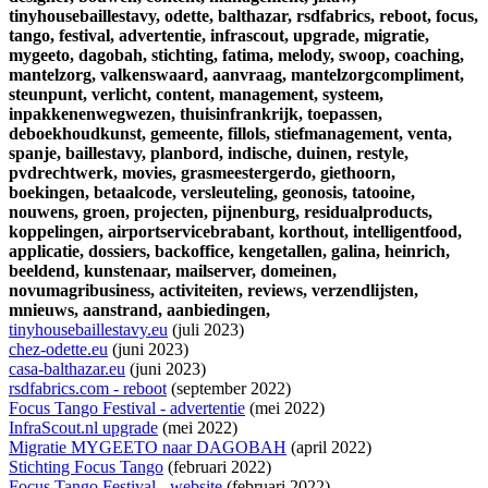
tinyhousebaillestavy,
odette,
balthazar,
rsdfabrics,
reboot,
focus,
tango,
festival,
advertentie,
infrascout,
upgrade,
migratie,
mygeeto,
dagobah,
stichting,
fatima,
melody,
swoop,
coaching,
mantelzorg,
valkenswaard,
aanvraag,
mantelzorgcompliment,
steunpunt,
verlicht,
content,
management,
systeem,
inpakkenenwegwezen,
thuisinfrankrijk,
toepassen,
deboekhoudkunst,
gemeente,
fillols,
stiefmanagement,
venta,
spanje,
baillestavy,
planbord,
indische,
duinen,
restyle,
pvdrechtwerk,
movies,
grasmeestergerdo,
giethoorn,
boekingen,
betaalcode,
versleuteling,
geonosis,
tatooine,
nouwens,
groen,
projecten,
pijnenburg,
residualproducts,
koppelingen,
airportservicebrabant,
korthout,
intelligentfood,
applicatie,
dossiers,
backoffice,
kengetallen,
galina,
heinrich,
beeldend,
kunstenaar,
mailserver,
domeinen,
novumagribusiness,
activiteiten,
reviews,
verzendlijsten,
mnieuws,
aanstrand,
aanbiedingen,
tinyhousebaillestavy.eu
(juli 2023)
chez-odette.eu
(juni 2023)
casa-balthazar.eu
(juni 2023)
rsdfabrics.com - reboot
(september 2022)
Focus Tango Festival - advertentie
(mei 2022)
InfraScout.nl upgrade
(mei 2022)
Migratie MYGEETO naar DAGOBAH
(april 2022)
Stichting Focus Tango
(februari 2022)
Focus Tango Festival - website
(februari 2022)