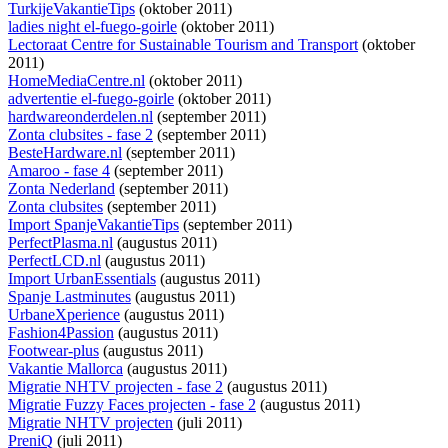
TurkijeVakantieTips
(oktober 2011)
ladies night el-fuego-goirle
(oktober 2011)
Lectoraat Centre for Sustainable Tourism and Transport
(oktober
2011)
HomeMediaCentre.nl
(oktober 2011)
advertentie el-fuego-goirle
(oktober 2011)
hardwareonderdelen.nl
(september 2011)
Zonta clubsites - fase 2
(september 2011)
BesteHardware.nl
(september 2011)
Amaroo - fase 4
(september 2011)
Zonta Nederland
(september 2011)
Zonta clubsites
(september 2011)
Import SpanjeVakantieTips
(september 2011)
PerfectPlasma.nl
(augustus 2011)
PerfectLCD.nl
(augustus 2011)
Import UrbanEssentials
(augustus 2011)
Spanje Lastminutes
(augustus 2011)
UrbaneXperience
(augustus 2011)
Fashion4Passion
(augustus 2011)
Footwear-plus
(augustus 2011)
Vakantie Mallorca
(augustus 2011)
Migratie NHTV projecten - fase 2
(augustus 2011)
Migratie Fuzzy Faces projecten - fase 2
(augustus 2011)
Migratie NHTV projecten
(juli 2011)
PreniQ
(juli 2011)