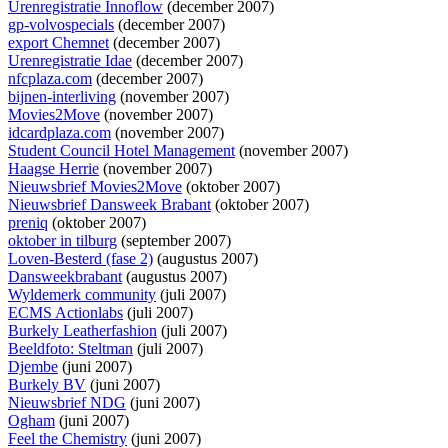
Urenregistratie Innoflow
(december 2007)
gp-volvospecials
(december 2007)
export Chemnet
(december 2007)
Urenregistratie Idae
(december 2007)
nfcplaza.com
(december 2007)
bijnen-interliving
(november 2007)
Movies2Move
(november 2007)
idcardplaza.com
(november 2007)
Student Council Hotel Management
(november 2007)
Haagse Herrie
(november 2007)
Nieuwsbrief Movies2Move
(oktober 2007)
Nieuwsbrief Dansweek Brabant
(oktober 2007)
preniq
(oktober 2007)
oktober in tilburg
(september 2007)
Loven-Besterd (fase 2)
(augustus 2007)
Dansweekbrabant
(augustus 2007)
Wyldemerk community
(juli 2007)
ECMS Actionlabs
(juli 2007)
Burkely Leatherfashion
(juli 2007)
Beeldfoto: Steltman
(juli 2007)
Djembe
(juni 2007)
Burkely BV
(juni 2007)
Nieuwsbrief NDG
(juni 2007)
Ogham
(juni 2007)
Feel the Chemistry
(juni 2007)