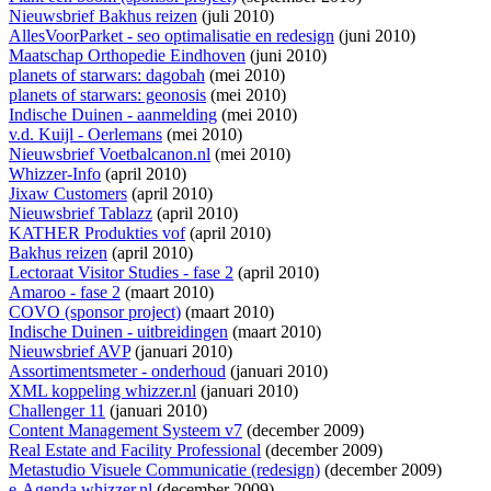
Nieuwsbrief Bakhus reizen
(juli 2010)
AllesVoorParket - seo optimalisatie en redesign
(juni 2010)
Maatschap Orthopedie Eindhoven
(juni 2010)
planets of starwars: dagobah
(mei 2010)
planets of starwars: geonosis
(mei 2010)
Indische Duinen - aanmelding
(mei 2010)
v.d. Kuijl - Oerlemans
(mei 2010)
Nieuwsbrief Voetbalcanon.nl
(mei 2010)
Whizzer-Info
(april 2010)
Jixaw Customers
(april 2010)
Nieuwsbrief Tablazz
(april 2010)
KATHER Produkties vof
(april 2010)
Bakhus reizen
(april 2010)
Lectoraat Visitor Studies - fase 2
(april 2010)
Amaroo - fase 2
(maart 2010)
COVO (sponsor project)
(maart 2010)
Indische Duinen - uitbreidingen
(maart 2010)
Nieuwsbrief AVP
(januari 2010)
Assortimentsmeter - onderhoud
(januari 2010)
XML koppeling whizzer.nl
(januari 2010)
Challenger 11
(januari 2010)
Content Management Systeem v7
(december 2009)
Real Estate and Facility Professional
(december 2009)
Metastudio Visuele Communicatie (redesign)
(december 2009)
e-Agenda whizzer.nl
(december 2009)