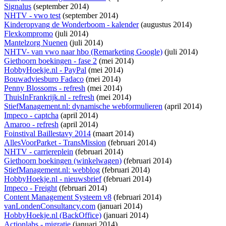
Signalus
(september 2014)
NHTV - vwo test
(september 2014)
Kinderopvang de Wonderboom - kalender
(augustus 2014)
Flexkompromo
(juli 2014)
Mantelzorg Nuenen
(juli 2014)
NHTV- van vwo naar hbo (Remarketing Google)
(juli 2014)
Giethoorn boekingen - fase 2
(mei 2014)
HobbyHoekje.nl - PayPal
(mei 2014)
Bouwadviesburo Fadaco
(mei 2014)
Penny Blossoms - refresh
(mei 2014)
ThuisInFrankrijk.nl - refresh
(mei 2014)
StiefManagement.nl: dynamische webformulieren
(april 2014)
Impeco - captcha
(april 2014)
Amaroo - refresh
(april 2014)
Foinstival Baillestavy 2014
(maart 2014)
AllesVoorParket - TransMission
(februari 2014)
NHTV - carriereplein
(februari 2014)
Giethoorn boekingen (winkelwagen)
(februari 2014)
StiefManagement.nl: webblog
(februari 2014)
HobbyHoekje.nl - nieuwsbrief
(februari 2014)
Impeco - Freight
(februari 2014)
Content Management Systeem v8
(februari 2014)
vanLondenConsultancy.com
(januari 2014)
HobbyHoekje.nl (BackOffice)
(januari 2014)
Actionlabs - migratie
(januari 2014)