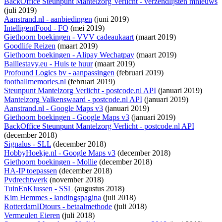
BackOffice Steunpunt Mantelzorg Verlicht - verzendlijsten mnieuws
(juli 2019)
Aanstrand.nl - aanbiedingen
(juni 2019)
IntelligentFood - FO
(mei 2019)
Giethoorn boekingen - VVV cadeaukaart
(maart 2019)
Goodlife Reizen
(maart 2019)
Giethoorn boekingen - Alipay Wechatpay
(maart 2019)
Baillestavy.eu - Huis te huur
(maart 2019)
Profound Logics bv - aanpassingen
(februari 2019)
footballmemories.nl
(februari 2019)
Steunpunt Mantelzorg Verlicht - postcode.nl API
(januari 2019)
Mantelzorg Valkenswaard - postcode.nl API
(januari 2019)
Aanstrand.nl - Google Maps v3
(januari 2019)
Giethoorn boekingen - Google Maps v3
(januari 2019)
BackOffice Steunpunt Mantelzorg Verlicht - postcode.nl API
(december 2018)
Signalus - SLL
(december 2018)
HobbyHoekje.nl - Google Maps v3
(december 2018)
Giethoorn boekingen - Mollie
(december 2018)
HA-IP toepassen
(december 2018)
Pvdrechtwerk
(november 2018)
TuinEnKlussen - SSL
(augustus 2018)
Kim Hemmes - landingspagina
(juli 2018)
RotterdamIDtours - betaalmethode
(juli 2018)
Vermeulen Eieren
(juli 2018)