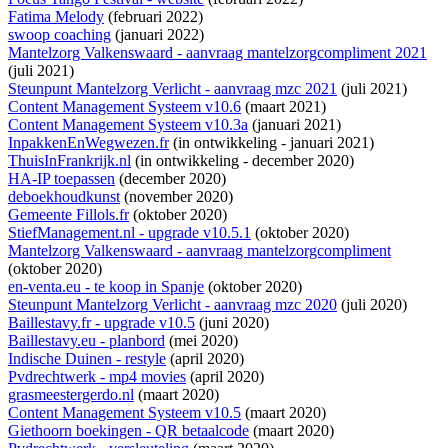
Fatima Melody
(februari 2022)
swoop coaching
(januari 2022)
Mantelzorg Valkenswaard - aanvraag mantelzorgcompliment 2021
(juli 2021)
Steunpunt Mantelzorg Verlicht - aanvraag mzc 2021
(juli 2021)
Content Management Systeem v10.6
(maart 2021)
Content Management Systeem v10.3a
(januari 2021)
InpakkenEnWegwezen.fr
(
in ontwikkeling
- januari 2021)
ThuisInFrankrijk.nl
(
in ontwikkeling
- december 2020)
HA-IP toepassen
(december 2020)
deboekhoudkunst
(november 2020)
Gemeente Fillols.fr
(oktober 2020)
StiefManagement.nl - upgrade v10.5.1
(oktober 2020)
Mantelzorg Valkenswaard - aanvraag mantelzorgcompliment
(oktober 2020)
en-venta.eu - te koop in Spanje
(oktober 2020)
Steunpunt Mantelzorg Verlicht - aanvraag mzc 2020
(juli 2020)
Baillestavy.fr - upgrade v10.5
(juni 2020)
Baillestavy.eu - planbord
(mei 2020)
Indische Duinen - restyle
(april 2020)
Pvdrechtwerk - mp4 movies
(april 2020)
grasmeestergerdo.nl
(maart 2020)
Content Management Systeem v10.5
(maart 2020)
Giethoorn boekingen - QR betaalcode
(maart 2020)