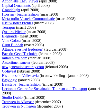
Actionlabs LMS Player
(april 2008)
Capital Ornaments
(april 2008)
Grandelight
(april 2008)
Horsten - leatherfashion
(maart 2008)
Metastudio Visuele Communicatie
(maart 2008)
Nieuwsbrief PreniQ
(maart 2008)
Terrapur
(maart 2008)
Quattro Wicker
(maart 2008)
Elegrande
(maart 2008)
Viba Colora
(maart 2008)
Guru Buddah
(maart 2008)
Attrapereves.net (redesign)
(februari 2008)
Facedo GevelTechniek
(februari 2008)
mifareplaza.com
(februari 2008)
Assortimentsmeter
(februari 2008)
newgenerationsecurity.com
(februari 2008)
GoInvest
(februari 2008)
Els amics de Vallestavia
(
in ontwikkeling
- januari 2008)
Easylogic
(januari 2008)
Bagstage - leatherfashion
(januari 2008)
Lectoraat Centre for Sustainable Tourism and Transport
(januari
2008)
Studio Dubio
(januari 2008)
Trouwen in Alkmaar
(december 2007)
Trouwen in Nijmegen
(december 2007)