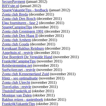
SecurePayment
(januari 2012)
BHVsite.nl
(januari 2012)
SpanjeVakantieTips - feedback
(januari 2012)
Zonta club Breda
(december 2011)
Zonta club Den Bosch
(december 2011)
Elga fournituren - fase 2
(december 2011)
SpanjeCampingTips
(december 2011)
Zonta club Groningen 1991
(december 2011)
Zonta club Den Haag II
(december 2011)
Zonta club Arnhem
(december 2011)
Zonta club Gouda
(december 2011)
Kerstkaart Bakhus Reisburo
(december 2011)
Appeltuin.nl - restyle
(december 2011)
Doe Boerderij De Vergulde Hand
(november 2011)
FrankrijkCampingTips
(november 2011)
Reisbestemming.net
(november 2011)
Surfwijzer.net - restyle
(november 2011)
Zonta club Kennemerland Zuid
(november 2011)
Hintz - seo optimalisatie
(november 2011)
Zonta club Utrecht
(november 2011)
Travel-plus : restyle
(november 2011)
ThuisInFrankrijk.nl
(oktober 2011)
Monique van Dalen
(oktober 2011)
Bakhus reizen - gastenboek
(oktober 2011)
FrankrijkVakantieTips
(oktober 2011)