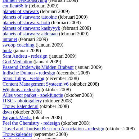
Binnen verkoopstyling
(februari 2009)
conflent66.fr
(februari 2009)
planets of starwars
(februari 2009)
planets of starwars: tatooine
(februari 2009)
planets of starwars: hoth
(februari 2009)
planets of starwars: kashyyyk
(februari 2009)
planets of starwars: alderaan
(februari 2009)
intranet
(februari 2009)
swoop coaching
(januari 2009)
hintz
(januari 2009)
Sant Andreu - redesign
(januari 2009)
God Mediation
(januari 2009)
Passend Onderwijs Midden-Brabant
(januari 2009)
Indische Duinen - redesign
(december 2008)
Stars-Tulips - weblog
(december 2008)
Content Management Systeem v6
(oktober 2008)
Wijnhuis - redesign
(oktober 2008)
Alles voor parket - zoekfunctie
(oktober 2008)
ITSC - photogallery
(oktober 2008)
Trouw-kalender.nl
(oktober 2008)
dsvn
(oktober 2008)
Bijvank Media
(oktober 2008)
Feel the Chemistry - redesign
(oktober 2008)
Travel and Tourism Research Association - redesign
(oktober 2008)
Trouwkalender
(september 2008)