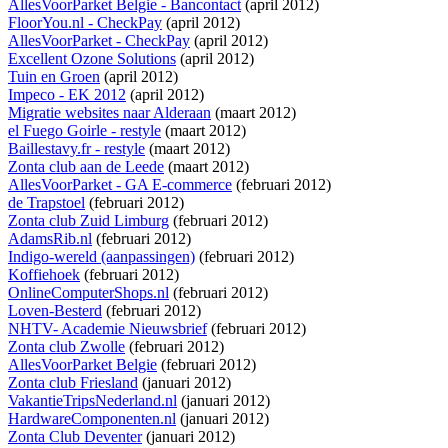
AllesVoorParket Belgie - Bancontact
(april 2012)
FloorYou.nl - CheckPay
(april 2012)
AllesVoorParket - CheckPay
(april 2012)
Excellent Ozone Solutions
(april 2012)
Tuin en Groen
(april 2012)
Impeco - EK 2012
(april 2012)
Migratie websites naar Alderaan
(maart 2012)
el Fuego Goirle - restyle
(maart 2012)
Baillestavy.fr - restyle
(maart 2012)
Zonta club aan de Leede
(maart 2012)
AllesVoorParket - GA E-commerce
(februari 2012)
de Trapstoel
(februari 2012)
Zonta club Zuid Limburg
(februari 2012)
AdamsRib.nl
(februari 2012)
Indigo-wereld (aanpassingen)
(februari 2012)
Koffiehoek
(februari 2012)
OnlineComputerShops.nl
(februari 2012)
Loven-Besterd
(februari 2012)
NHTV- Academie Nieuwsbrief
(februari 2012)
Zonta club Zwolle
(februari 2012)
AllesVoorParket Belgie
(februari 2012)
Zonta club Friesland
(januari 2012)
VakantieTripsNederland.nl
(januari 2012)
HardwareComponenten.nl
(januari 2012)
Zonta Club Deventer
(januari 2012)