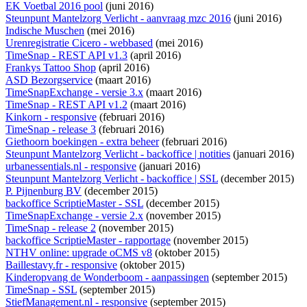
EK Voetbal 2016 pool
(juni 2016)
Steunpunt Mantelzorg Verlicht - aanvraag mzc 2016
(juni 2016)
Indische Muschen
(mei 2016)
Urenregistratie Cicero - webbased
(mei 2016)
TimeSnap - REST API v1.3
(april 2016)
Frankys Tattoo Shop
(april 2016)
ASD Bezorgservice
(maart 2016)
TimeSnapExchange - versie 3.x
(maart 2016)
TimeSnap - REST API v1.2
(maart 2016)
Kinkorn - responsive
(februari 2016)
TimeSnap - release 3
(februari 2016)
Giethoorn boekingen - extra beheer
(februari 2016)
Steunpunt Mantelzorg Verlicht - backoffice | notities
(januari 2016)
urbanessentials.nl - responsive
(januari 2016)
Steunpunt Mantelzorg Verlicht - backoffice | SSL
(december 2015)
P. Pijnenburg BV
(december 2015)
backoffice ScriptieMaster - SSL
(december 2015)
TimeSnapExchange - versie 2.x
(november 2015)
TimeSnap - release 2
(november 2015)
backoffice ScriptieMaster - rapportage
(november 2015)
NTHV online: upgrade oCMS v8
(oktober 2015)
Baillestavy.fr - responsive
(oktober 2015)
Kinderopvang de Wonderboom - aanpassingen
(september 2015)
TimeSnap - SSL
(september 2015)
StiefManagement.nl - responsive
(september 2015)