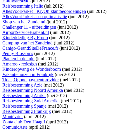
Hardware4Me
(juli 2012)
Reisbestemming Italie
(juli 2012)
AllesVoorParket - KiyOh klantbeoordelingen
(juli 2012)
AllesVoorParket - seo optimalisatie
(juni 2012)
Shop van het Zandeind
(juni 2012)
Challenger 11 - uitbreidingen
(juni 2012)
AirportServiceBrabant.nl
(juni 2012)
Kinderkleding By Frodo
(juni 2012)
Camping van het Zandeind
(juni 2012)
Canigo-GrandSiteDeFrance.fr
(juni 2012)
Penny Blossoms
(juni 2012)
Planten in de tuin
(juni 2012)
Amaroo - redesign
(mei 2012)
Kinderopvang de Wonderboom
(mei 2012)
Vakantiehuizen in Frankrijk
(mei 2012)
Tida | Ogone paymentprovider
(mei 2012)
Reisbestemming Azie
(mei 2012)
Reisbestemming Noord Amerika
(mei 2012)
Reisbestemming Afrika
(mei 2012)
Reisbestemming Zuid Amerika
(mei 2012)
Reisbestemming Spanje
(mei 2012)
Reisbestemming Frankrijk
(mei 2012)
Montévrier
(april 2012)
Zonta club Den Haag I
(april 2012)
ComunicArte
(april 2012)