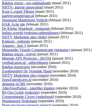
Bakhus reizen - seo optimalisatie
(maart 2011)
NHTV- interne nieuwsbrief
(maart 2011)
Koor L-esprit Tilburg
(maart 2011)
taartenvantantejans.nl
(februari 2011)
Steunpunt Mantelzorg Verlicht
(februari 2011)
HAK Actie site
(februari 2011)
De Kleine Waarheid - restaurant
(februari 2011)
Indigo-wereld (redesign-uitbreidingen)
(februari 2011)
NHTV Marketing sites (duits)
(januari 2011)
Kinkorn - redesign
(januari 2011)
Amaroo - fase 3
(januari 2011)
Metastudio Visuele Communicatie (metazine)
(januari 2011)
Bakhus reizen - restyle
(januari 2011)
Migratie APS Projecten - HOTH
(januari 2011)
voetbalcanon.nl - uitbreidingen
(januari 2011)
Bakhus kuurreizen
(december 2010)
Zorgboerderij De Vergulde Hand
(november 2010)
NHTV Marketing sites (engels)
(november 2010)
JouwEigenKoers.nl
(november 2010)
skinning oCMS
(november 2010)
AllesVoorParket - zakelijke klanten
(oktober 2010)
Bij Ons Goirle (redesign)
(september 2010)
Urenregistratie Cicero (onderhoud)
(september 2010)
Woningzorg Nederland
(september 2010)
Plant een boom (sponsor project)
(september 2010)