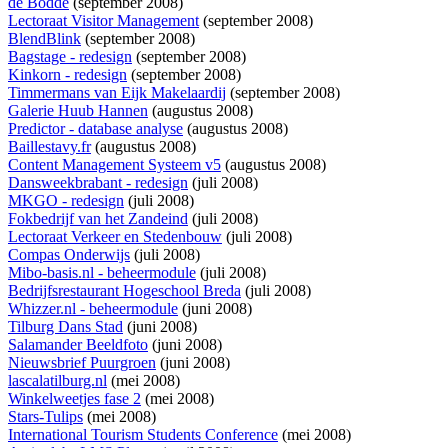
de Bodde
(september 2008)
Lectoraat Visitor Management
(september 2008)
BlendBlink
(september 2008)
Bagstage - redesign
(september 2008)
Kinkorn - redesign
(september 2008)
Timmermans van Eijk Makelaardij
(september 2008)
Galerie Huub Hannen
(augustus 2008)
Predictor - database analyse
(augustus 2008)
Baillestavy.fr
(augustus 2008)
Content Management Systeem v5
(augustus 2008)
Dansweekbrabant - redesign
(juli 2008)
MKGO - redesign
(juli 2008)
Fokbedrijf van het Zandeind
(juli 2008)
Lectoraat Verkeer en Stedenbouw
(juli 2008)
Compas Onderwijs
(juli 2008)
Mibo-basis.nl - beheermodule
(juli 2008)
Bedrijfsrestaurant Hogeschool Breda
(juli 2008)
Whizzer.nl - beheermodule
(juni 2008)
Tilburg Dans Stad
(juni 2008)
Salamander Beeldfoto
(juni 2008)
Nieuwsbrief Puurgroen
(juni 2008)
lascalatilburg.nl
(mei 2008)
Winkelweetjes fase 2
(mei 2008)
Stars-Tulips
(mei 2008)
International Tourism Students Conference
(mei 2008)