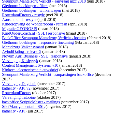
Steunpunt Mantelzorg Verlicht - aanvraag mzc 2018
(juni 2018)
Giethoorn boekingen - filters
(mei 2018)
Giethoorn boekingen - winkelwagen
(mei 2018)
RotterdamIDtours - restyle
(mei 2018)
Aanstrand.nl - restyle
(april 2018)
Kinderopvang de Wonderboom - refresh
(april 2018)
Migratie GEONOSIS
(maart 2018)
KindOuderCoach.nl - SSL | responsive
(maart 2018)
BackOffice Steunpunt Mantelzorg Verlicht - locaties
(februari 2018)
Giethoorn boekingen - responsive finetuning
(februari 2018)
Mantelzorg Valkenswaard
(januari 2018)
AvindtDating - release 5
(januari 2018)
Novum Agri Business - SSL | responsive
(januari 2018)
Vervanging Kashyyyk
(januari 2018)
Content Management Systeem v10
(januari 2018)
Kinkorn: electronische nieuwsbrief
(december 2017)
Steunpunt Mantelzorg Verlicht - aanpassingen backoffice
(december
2017)
Vervanging Dagobah
(november 2017)
kather.tv - API v2
(november 2017)
RotterdamIDtours
(oktober 2017)
Vervanging Tatooine
(oktober 2017)
backoffice ScriptieMaster - mailings
(september 2017)
StiefManagement.nl - SSL
(augustus 2017)
kather.tv - API
(juli 2017)