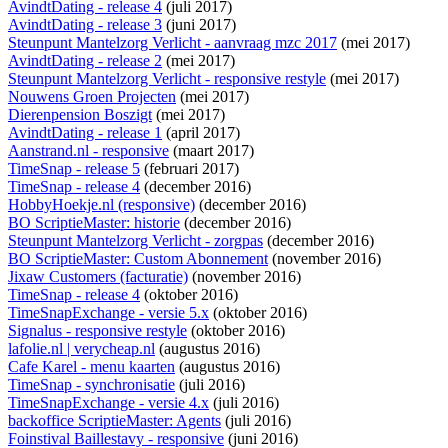
AvindtDating - release 4
(juli 2017)
AvindtDating - release 3
(juni 2017)
Steunpunt Mantelzorg Verlicht - aanvraag mzc 2017
(mei 2017)
AvindtDating - release 2
(mei 2017)
Steunpunt Mantelzorg Verlicht - responsive restyle
(mei 2017)
Nouwens Groen Projecten
(mei 2017)
Dierenpension Boszigt
(mei 2017)
AvindtDating - release 1
(april 2017)
Aanstrand.nl - responsive
(maart 2017)
TimeSnap - release 5
(februari 2017)
TimeSnap - release 4
(december 2016)
HobbyHoekje.nl (responsive)
(december 2016)
BO ScriptieMaster: historie
(december 2016)
Steunpunt Mantelzorg Verlicht - zorgpas
(december 2016)
BO ScriptieMaster: Custom Abonnement
(november 2016)
Jixaw Customers (facturatie)
(november 2016)
TimeSnap - release 4
(oktober 2016)
TimeSnapExchange - versie 5.x
(oktober 2016)
Signalus - responsive restyle
(oktober 2016)
lafolie.nl | verycheap.nl
(augustus 2016)
Cafe Karel - menu kaarten
(augustus 2016)
TimeSnap - synchronisatie
(juli 2016)
TimeSnapExchange - versie 4.x
(juli 2016)
backoffice ScriptieMaster: Agents
(juli 2016)
Foinstival Baillestavy - responsive
(juni 2016)