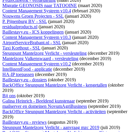
Pvdrechtwerk - versleuteling
(maart 2020)
Migratie GEONOSIS naar TATOOINE
(maart 2020)
Content Management Systeem v10.4
(februari 2020)
Nouwens Groen Projecten - SSL
(januari 2020)
P. Pijnenburg BV - SSL
(januari 2020)
residualproducts.nl
(januari 2020)
Baillestavy.eu - ICS koppelingen
(januari 2020)
Content Management Systeem v10.3
(januari 2020)
AirportServiceBrabant.nl - SSL
(januari 2020)
Taxi Korthout - SSL
(januari 2020)
Steunpunt Mantelzorg Verlicht - versleuteling
(december 2019)
Mantelzorg Valkenswaard - versleuteling
(december 2019)
Content Management Systeem v10.2
(december 2019)
IntelligentFood - applicatie
(december 2019)
HA-IP toepassen
(december 2019)
Baillestavy.eu - dossiers
(oktober 2019)
BackOffice Steunpunt Mantelzorg Verlicht - kengetallen
(oktober
2019)
Bij ons
(oktober 2019)
Galina Heinrich - Beeldend kunstenaar
(september 2019)
mailserver en domeinen NovumAgriBusiness
(september 2019)
BackOffice Steunpunt Mantelzorg Verlicht - activiteiten
(september
2019)
Baillestavy.eu - reviews
(augustus 2019)
Steunpunt Mantelzorg Verlicht - aanvraag mzc 2019
(juli 2019)