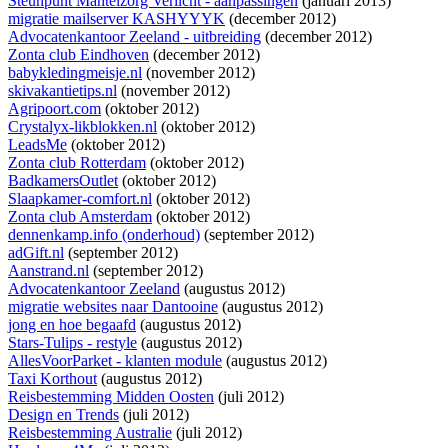
Steunpunt Mantelzorg Verlicht - aanpassingen
(januari 2013)
migratie mailserver KASHYYYK
(december 2012)
Advocatenkantoor Zeeland - uitbreiding
(december 2012)
Zonta club Eindhoven
(december 2012)
babykledingmeisje.nl
(november 2012)
skivakantietips.nl
(november 2012)
Agripoort.com
(oktober 2012)
Crystalyx-likblokken.nl
(oktober 2012)
LeadsMe
(oktober 2012)
Zonta club Rotterdam
(oktober 2012)
BadkamersOutlet
(oktober 2012)
Slaapkamer-comfort.nl
(oktober 2012)
Zonta club Amsterdam
(oktober 2012)
dennenkamp.info (onderhoud)
(september 2012)
adGift.nl
(september 2012)
Aanstrand.nl
(september 2012)
Advocatenkantoor Zeeland
(augustus 2012)
migratie websites naar Dantooine
(augustus 2012)
jong en hoe begaafd
(augustus 2012)
Stars-Tulips - restyle
(augustus 2012)
AllesVoorParket - klanten module
(augustus 2012)
Taxi Korthout
(augustus 2012)
Reisbestemming Midden Oosten
(juli 2012)
Design en Trends
(juli 2012)
Reisbestemming Australie
(juli 2012)