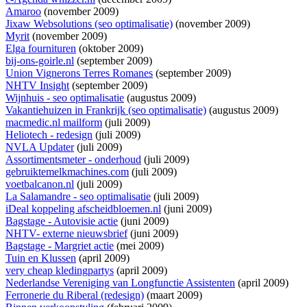
Amaroo
(november 2009)
Jixaw Websolutions (seo optimalisatie)
(november 2009)
Myrit
(november 2009)
Elga fournituren
(oktober 2009)
bij-ons-goirle.nl
(september 2009)
Union Vignerons Terres Romanes
(september 2009)
NHTV Insight
(september 2009)
Wijnhuis - seo optimalisatie
(augustus 2009)
Vakantiehuizen in Frankrijk (seo optimalisatie)
(augustus 2009)
macmedic.nl mailform
(juli 2009)
Heliotech - redesign
(juli 2009)
NVLA Updater
(juli 2009)
Assortimentsmeter - onderhoud
(juli 2009)
gebruiktemelkmachines.com
(juli 2009)
voetbalcanon.nl
(juli 2009)
La Salamandre - seo optimalisatie
(juli 2009)
iDeal koppeling afscheidbloemen.nl
(juni 2009)
Bagstage - Autovisie actie
(juni 2009)
NHTV- externe nieuwsbrief
(juni 2009)
Bagstage - Margriet actie
(mei 2009)
Tuin en Klussen
(april 2009)
very cheap kledingpartys
(april 2009)
Nederlandse Vereniging van Longfunctie Assistenten
(april 2009)
Ferronerie du Riberal (redesign)
(maart 2009)