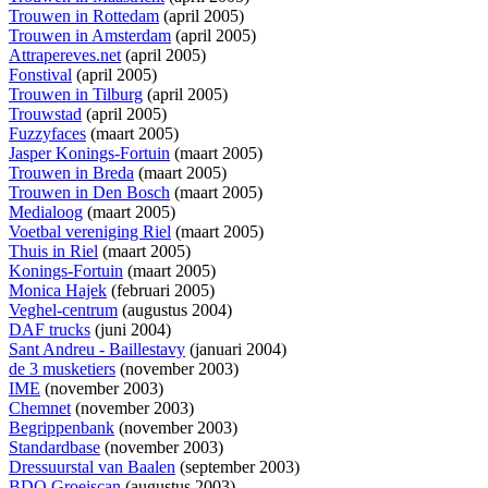
Trouwen in Rottedam
(april 2005)
Trouwen in Amsterdam
(april 2005)
Attrapereves.net
(april 2005)
Fonstival
(april 2005)
Trouwen in Tilburg
(april 2005)
Trouwstad
(april 2005)
Fuzzyfaces
(maart 2005)
Jasper Konings-Fortuin
(maart 2005)
Trouwen in Breda
(maart 2005)
Trouwen in Den Bosch
(maart 2005)
Medialoog
(maart 2005)
Voetbal vereniging Riel
(maart 2005)
Thuis in Riel
(maart 2005)
Konings-Fortuin
(maart 2005)
Monica Hajek
(februari 2005)
Veghel-centrum
(augustus 2004)
DAF trucks
(juni 2004)
Sant Andreu - Baillestavy
(januari 2004)
de 3 musketiers
(november 2003)
IME
(november 2003)
Chemnet
(november 2003)
Begrippenbank
(november 2003)
Standardbase
(november 2003)
Dressuurstal van Baalen
(september 2003)
BDO Groeiscan
(augustus 2003)