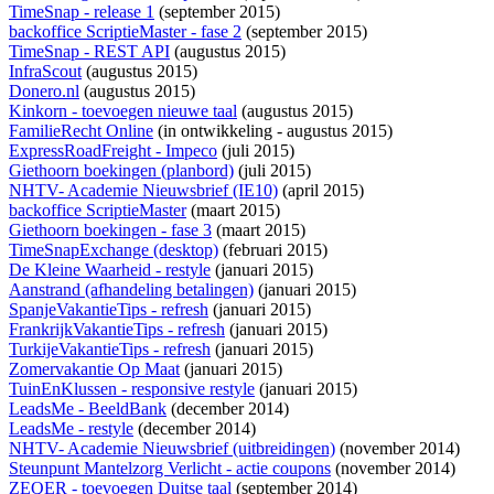
TimeSnap - release 1
(september 2015)
backoffice ScriptieMaster - fase 2
(september 2015)
TimeSnap - REST API
(augustus 2015)
InfraScout
(augustus 2015)
Donero.nl
(augustus 2015)
Kinkorn - toevoegen nieuwe taal
(augustus 2015)
FamilieRecht Online
(
in ontwikkeling
- augustus 2015)
ExpressRoadFreight - Impeco
(juli 2015)
Giethoorn boekingen (planbord)
(juli 2015)
NHTV- Academie Nieuwsbrief (IE10)
(april 2015)
backoffice ScriptieMaster
(maart 2015)
Giethoorn boekingen - fase 3
(maart 2015)
TimeSnapExchange (desktop)
(februari 2015)
De Kleine Waarheid - restyle
(januari 2015)
Aanstrand (afhandeling betalingen)
(januari 2015)
SpanjeVakantieTips - refresh
(januari 2015)
FrankrijkVakantieTips - refresh
(januari 2015)
TurkijeVakantieTips - refresh
(januari 2015)
Zomervakantie Op Maat
(januari 2015)
TuinEnKlussen - responsive restyle
(januari 2015)
LeadsMe - BeeldBank
(december 2014)
LeadsMe - restyle
(december 2014)
NHTV- Academie Nieuwsbrief (uitbreidingen)
(november 2014)
Steunpunt Mantelzorg Verlicht - actie coupons
(november 2014)
ZEQER - toevoegen Duitse taal
(september 2014)