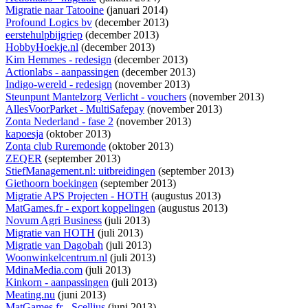
Migratie naar Tatooine
(januari 2014)
Profound Logics bv
(december 2013)
eerstehulpbijgriep
(december 2013)
HobbyHoekje.nl
(december 2013)
Kim Hemmes - redesign
(december 2013)
Actionlabs - aanpassingen
(december 2013)
Indigo-wereld - redesign
(november 2013)
Steunpunt Mantelzorg Verlicht - vouchers
(november 2013)
AllesVoorParket - MultiSafepay
(november 2013)
Zonta Nederland - fase 2
(november 2013)
kapoesja
(oktober 2013)
Zonta club Ruremonde
(oktober 2013)
ZEQER
(september 2013)
StiefManagement.nl: uitbreidingen
(september 2013)
Giethoorn boekingen
(september 2013)
Migratie APS Projecten - HOTH
(augustus 2013)
MatGames.fr - export koppelingen
(augustus 2013)
Novum Agri Business
(juli 2013)
Migratie van HOTH
(juli 2013)
Migratie van Dagobah
(juli 2013)
Woonwinkelcentrum.nl
(juli 2013)
MdinaMedia.com
(juli 2013)
Kinkorn - aanpassingen
(juli 2013)
Meating.nu
(juni 2013)
MatGames.fr - Scellius
(juni 2013)