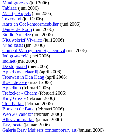
Mind grooves
(juli 2006)
Tablazz
(juni 2006)
Maartje Appels
(juni 2006)
Toverland
(juni 2006)
Aarts en Co: kantoormeubiliar
(juni 2006)
Daniel de Rooij
(juni 2006)
Studio Annelee
(juni 2006)
Nieuwsbrief Vivanco
(juni 2006)
Mibo-basis
(juni 2006)
Content Management Systeem v4
(mei 2006)
Indigo-wereld
(mei 2006)
Indinet
(mei 2006)
De stopnaald
(mei 2006)
Appels makelaardij
(april 2006)
Trouwen in Den Haag
(april 2006)
Koen delaere
(maart 2006)
Appeltuin
(februari 2006)
Trefzeker - Chaam
(februari 2006)
King Gussie
(februari 2006)
Tida Parket
(februari 2006)
Boris en de Band
(februari 2006)
Web 20 Validtor
(februari 2006)
Alles voor parket
(januari 2006)
Easylocate
(januari 2006)
Galerie Resy Muijsers contemporary art
(januari 2006)