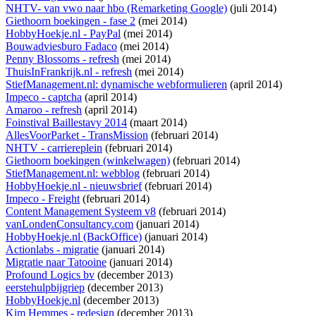
NHTV- van vwo naar hbo (Remarketing Google)
(juli 2014)
Giethoorn boekingen - fase 2
(mei 2014)
HobbyHoekje.nl - PayPal
(mei 2014)
Bouwadviesburo Fadaco
(mei 2014)
Penny Blossoms - refresh
(mei 2014)
ThuisInFrankrijk.nl - refresh
(mei 2014)
StiefManagement.nl: dynamische webformulieren
(april 2014)
Impeco - captcha
(april 2014)
Amaroo - refresh
(april 2014)
Foinstival Baillestavy 2014
(maart 2014)
AllesVoorParket - TransMission
(februari 2014)
NHTV - carriereplein
(februari 2014)
Giethoorn boekingen (winkelwagen)
(februari 2014)
StiefManagement.nl: webblog
(februari 2014)
HobbyHoekje.nl - nieuwsbrief
(februari 2014)
Impeco - Freight
(februari 2014)
Content Management Systeem v8
(februari 2014)
vanLondenConsultancy.com
(januari 2014)
HobbyHoekje.nl (BackOffice)
(januari 2014)
Actionlabs - migratie
(januari 2014)
Migratie naar Tatooine
(januari 2014)
Profound Logics bv
(december 2013)
eerstehulpbijgriep
(december 2013)
HobbyHoekje.nl
(december 2013)
Kim Hemmes - redesign
(december 2013)