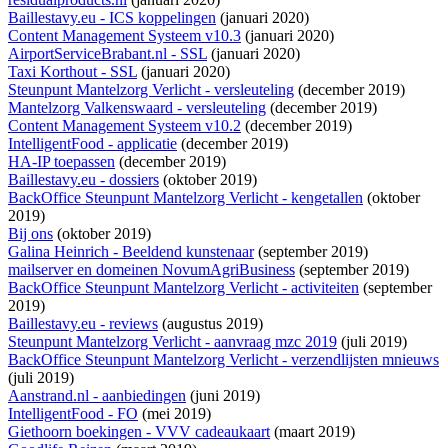
Baillestavy.eu - ICS koppelingen
(januari 2020)
Content Management Systeem v10.3
(januari 2020)
AirportServiceBrabant.nl - SSL
(januari 2020)
Taxi Korthout - SSL
(januari 2020)
Steunpunt Mantelzorg Verlicht - versleuteling
(december 2019)
Mantelzorg Valkenswaard - versleuteling
(december 2019)
Content Management Systeem v10.2
(december 2019)
IntelligentFood - applicatie
(december 2019)
HA-IP toepassen
(december 2019)
Baillestavy.eu - dossiers
(oktober 2019)
BackOffice Steunpunt Mantelzorg Verlicht - kengetallen
(oktober
2019)
Bij ons
(oktober 2019)
Galina Heinrich - Beeldend kunstenaar
(september 2019)
mailserver en domeinen NovumAgriBusiness
(september 2019)
BackOffice Steunpunt Mantelzorg Verlicht - activiteiten
(september
2019)
Baillestavy.eu - reviews
(augustus 2019)
Steunpunt Mantelzorg Verlicht - aanvraag mzc 2019
(juli 2019)
BackOffice Steunpunt Mantelzorg Verlicht - verzendlijsten mnieuws
(juli 2019)
Aanstrand.nl - aanbiedingen
(juni 2019)
IntelligentFood - FO
(mei 2019)
Giethoorn boekingen - VVV cadeaukaart
(maart 2019)