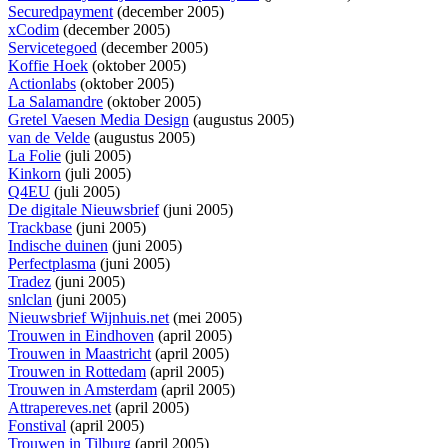
Securedpayment
(december 2005)
xCodim
(december 2005)
Servicetegoed
(december 2005)
Koffie Hoek
(oktober 2005)
Actionlabs
(oktober 2005)
La Salamandre
(oktober 2005)
Gretel Vaesen Media Design
(augustus 2005)
van de Velde
(augustus 2005)
La Folie
(juli 2005)
Kinkorn
(juli 2005)
Q4EU
(juli 2005)
De digitale Nieuwsbrief
(juni 2005)
Trackbase
(juni 2005)
Indische duinen
(juni 2005)
Perfectplasma
(juni 2005)
Tradez
(juni 2005)
snlclan
(juni 2005)
Nieuwsbrief Wijnhuis.net
(mei 2005)
Trouwen in Eindhoven
(april 2005)
Trouwen in Maastricht
(april 2005)
Trouwen in Rottedam
(april 2005)
Trouwen in Amsterdam
(april 2005)
Attrapereves.net
(april 2005)
Fonstival
(april 2005)
Trouwen in Tilburg
(april 2005)