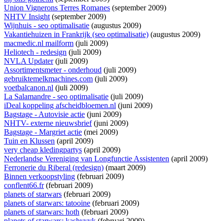
Union Vignerons Terres Romanes
(september 2009)
NHTV Insight
(september 2009)
Wijnhuis - seo optimalisatie
(augustus 2009)
Vakantiehuizen in Frankrijk (seo optimalisatie)
(augustus 2009)
macmedic.nl mailform
(juli 2009)
Heliotech - redesign
(juli 2009)
NVLA Updater
(juli 2009)
Assortimentsmeter - onderhoud
(juli 2009)
gebruiktemelkmachines.com
(juli 2009)
voetbalcanon.nl
(juli 2009)
La Salamandre - seo optimalisatie
(juli 2009)
iDeal koppeling afscheidbloemen.nl
(juni 2009)
Bagstage - Autovisie actie
(juni 2009)
NHTV- externe nieuwsbrief
(juni 2009)
Bagstage - Margriet actie
(mei 2009)
Tuin en Klussen
(april 2009)
very cheap kledingpartys
(april 2009)
Nederlandse Vereniging van Longfunctie Assistenten
(april 2009)
Ferronerie du Riberal (redesign)
(maart 2009)
Binnen verkoopstyling
(februari 2009)
conflent66.fr
(februari 2009)
planets of starwars
(februari 2009)
planets of starwars: tatooine
(februari 2009)
planets of starwars: hoth
(februari 2009)
planets of starwars: kashyyyk
(februari 2009)