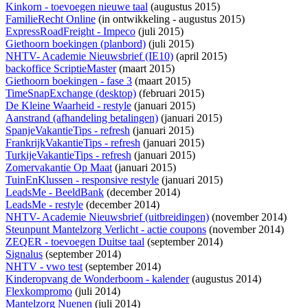
Kinkorn - toevoegen nieuwe taal
(augustus 2015)
FamilieRecht Online
(
in ontwikkeling
- augustus 2015)
ExpressRoadFreight - Impeco
(juli 2015)
Giethoorn boekingen (planbord)
(juli 2015)
NHTV- Academie Nieuwsbrief (IE10)
(april 2015)
backoffice ScriptieMaster
(maart 2015)
Giethoorn boekingen - fase 3
(maart 2015)
TimeSnapExchange (desktop)
(februari 2015)
De Kleine Waarheid - restyle
(januari 2015)
Aanstrand (afhandeling betalingen)
(januari 2015)
SpanjeVakantieTips - refresh
(januari 2015)
FrankrijkVakantieTips - refresh
(januari 2015)
TurkijeVakantieTips - refresh
(januari 2015)
Zomervakantie Op Maat
(januari 2015)
TuinEnKlussen - responsive restyle
(januari 2015)
LeadsMe - BeeldBank
(december 2014)
LeadsMe - restyle
(december 2014)
NHTV- Academie Nieuwsbrief (uitbreidingen)
(november 2014)
Steunpunt Mantelzorg Verlicht - actie coupons
(november 2014)
ZEQER - toevoegen Duitse taal
(september 2014)
Signalus
(september 2014)
NHTV - vwo test
(september 2014)
Kinderopvang de Wonderboom - kalender
(augustus 2014)
Flexkompromo
(juli 2014)
Mantelzorg Nuenen
(juli 2014)