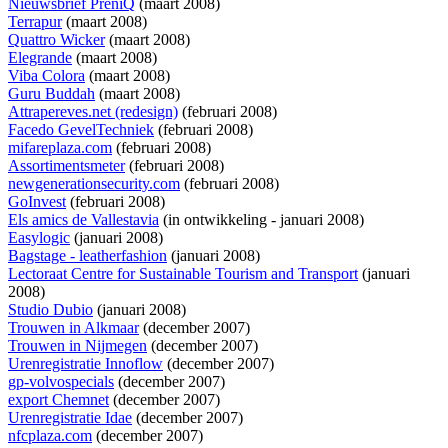
Nieuwsbrief PreniQ
(maart 2008)
Terrapur
(maart 2008)
Quattro Wicker
(maart 2008)
Elegrande
(maart 2008)
Viba Colora
(maart 2008)
Guru Buddah
(maart 2008)
Attrapereves.net (redesign)
(februari 2008)
Facedo GevelTechniek
(februari 2008)
mifareplaza.com
(februari 2008)
Assortimentsmeter
(februari 2008)
newgenerationsecurity.com
(februari 2008)
GoInvest
(februari 2008)
Els amics de Vallestavia
(
in ontwikkeling
- januari 2008)
Easylogic
(januari 2008)
Bagstage - leatherfashion
(januari 2008)
Lectoraat Centre for Sustainable Tourism and Transport
(januari
2008)
Studio Dubio
(januari 2008)
Trouwen in Alkmaar
(december 2007)
Trouwen in Nijmegen
(december 2007)
Urenregistratie Innoflow
(december 2007)
gp-volvospecials
(december 2007)
export Chemnet
(december 2007)
Urenregistratie Idae
(december 2007)
nfcplaza.com
(december 2007)