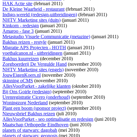
HAK Actie site
(februari 2011)
De Kleine Waarheid - restaurant
(februari 2011)
Indigo-wereld (redesign-uitbreidingen)
(februari 2011)
NHTV Marketing sites (duits)
(januari 2011)
Kinkorn - redesign
(januari 2011)
Amaroo - fase 3
(januari 2011)
Metastudio Visuele Communicatie (metazine)
(januari 2011)
Bakhus reizen - restyle
(januari 2011)
Migratie APS Projecten - HOTH
(januari 2011)
voetbalcanon.nl - uitbreidingen
(januari 2011)
Bakhus kuurreizen
(december 2010)
Zorgboerderij De Vergulde Hand
(november 2010)
NHTV Marketing sites (engels)
(november 2010)
JouwEigenKoers.nl
(november 2010)
skinning oCMS
(november 2010)
AllesVoorParket - zakelijke klanten
(oktober 2010)
Bij Ons Goirle (redesign)
(september 2010)
Urenregistratie Cicero (onderhoud)
(september 2010)
Woningzorg Nederland
(september 2010)
Plant een boom (sponsor project)
(september 2010)
Nieuwsbrief Bakhus reizen
(juli 2010)
AllesVoorParket - seo optimalisatie en redesign
(juni 2010)
Maatschap Orthopedie Eindhoven
(juni 2010)
planets of starwars: dagobah
(mei 2010)
planets of starwars: geonosis
(mei 2010)