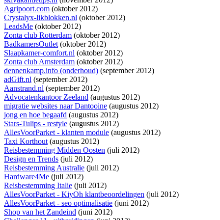
Agripoort.com
(oktober 2012)
Crystalyx-likblokken.nl
(oktober 2012)
LeadsMe
(oktober 2012)
Zonta club Rotterdam
(oktober 2012)
BadkamersOutlet
(oktober 2012)
Slaapkamer-comfort.nl
(oktober 2012)
Zonta club Amsterdam
(oktober 2012)
dennenkamp.info (onderhoud)
(september 2012)
adGift.nl
(september 2012)
Aanstrand.nl
(september 2012)
Advocatenkantoor Zeeland
(augustus 2012)
migratie websites naar Dantooine
(augustus 2012)
jong en hoe begaafd
(augustus 2012)
Stars-Tulips - restyle
(augustus 2012)
AllesVoorParket - klanten module
(augustus 2012)
Taxi Korthout
(augustus 2012)
Reisbestemming Midden Oosten
(juli 2012)
Design en Trends
(juli 2012)
Reisbestemming Australie
(juli 2012)
Hardware4Me
(juli 2012)
Reisbestemming Italie
(juli 2012)
AllesVoorParket - KiyOh klantbeoordelingen
(juli 2012)
AllesVoorParket - seo optimalisatie
(juni 2012)
Shop van het Zandeind
(juni 2012)