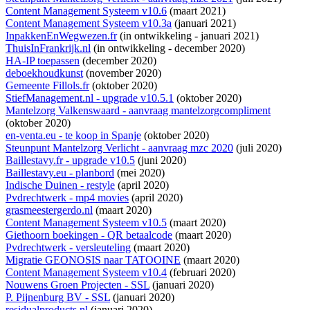
Content Management Systeem v10.6
(maart 2021)
Content Management Systeem v10.3a
(januari 2021)
InpakkenEnWegwezen.fr
(
in ontwikkeling
- januari 2021)
ThuisInFrankrijk.nl
(
in ontwikkeling
- december 2020)
HA-IP toepassen
(december 2020)
deboekhoudkunst
(november 2020)
Gemeente Fillols.fr
(oktober 2020)
StiefManagement.nl - upgrade v10.5.1
(oktober 2020)
Mantelzorg Valkenswaard - aanvraag mantelzorgcompliment
(oktober 2020)
en-venta.eu - te koop in Spanje
(oktober 2020)
Steunpunt Mantelzorg Verlicht - aanvraag mzc 2020
(juli 2020)
Baillestavy.fr - upgrade v10.5
(juni 2020)
Baillestavy.eu - planbord
(mei 2020)
Indische Duinen - restyle
(april 2020)
Pvdrechtwerk - mp4 movies
(april 2020)
grasmeestergerdo.nl
(maart 2020)
Content Management Systeem v10.5
(maart 2020)
Giethoorn boekingen - QR betaalcode
(maart 2020)
Pvdrechtwerk - versleuteling
(maart 2020)
Migratie GEONOSIS naar TATOOINE
(maart 2020)
Content Management Systeem v10.4
(februari 2020)
Nouwens Groen Projecten - SSL
(januari 2020)
P. Pijnenburg BV - SSL
(januari 2020)
residualproducts.nl
(januari 2020)