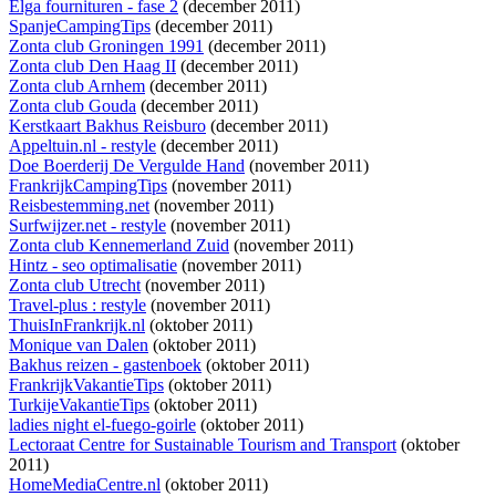
Elga fournituren - fase 2
(december 2011)
SpanjeCampingTips
(december 2011)
Zonta club Groningen 1991
(december 2011)
Zonta club Den Haag II
(december 2011)
Zonta club Arnhem
(december 2011)
Zonta club Gouda
(december 2011)
Kerstkaart Bakhus Reisburo
(december 2011)
Appeltuin.nl - restyle
(december 2011)
Doe Boerderij De Vergulde Hand
(november 2011)
FrankrijkCampingTips
(november 2011)
Reisbestemming.net
(november 2011)
Surfwijzer.net - restyle
(november 2011)
Zonta club Kennemerland Zuid
(november 2011)
Hintz - seo optimalisatie
(november 2011)
Zonta club Utrecht
(november 2011)
Travel-plus : restyle
(november 2011)
ThuisInFrankrijk.nl
(oktober 2011)
Monique van Dalen
(oktober 2011)
Bakhus reizen - gastenboek
(oktober 2011)
FrankrijkVakantieTips
(oktober 2011)
TurkijeVakantieTips
(oktober 2011)
ladies night el-fuego-goirle
(oktober 2011)
Lectoraat Centre for Sustainable Tourism and Transport
(oktober
2011)
HomeMediaCentre.nl
(oktober 2011)