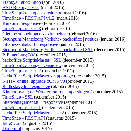
Frankys Tattoo Shop
(april 2016)
ASD Bezorgservice
(maart 2016)
TimeSnapExchange - versie 3.x
(maart 2016)
TimeSnap - REST API v1.2
(maart 2016)
Kinkorn - responsive
(februari 2016)
TimeSnap - release 3
(februari 2016)
Giethoorn boekingen - extra beheer
(februari 2016)
Steunpunt Mantelzorg Verlicht - backoffice | notities
(januari 2016)
urbanessentials.nl - responsive
(januari 2016)
Steunpunt Mantelzorg Verlicht - backoffice | SSL
(december 2015)
P. Pijnenburg BV
(december 2015)
backoffice ScriptieMaster - SSL
(december 2015)
TimeSnapExchange - versie 2.x
(november 2015)
TimeSnap - release 2
(november 2015)
backoffice ScriptieMaster - rapportage
(november 2015)
NTHV online: upgrade oCMS v8
(oktober 2015)
Baillestavy.fr - responsive
(oktober 2015)
Kinderopvang de Wonderboom - aanpassingen
(september 2015)
TimeSnap - SSL
(september 2015)
StiefManagement.nl - responsive
(september 2015)
TimeSnap - release 1
(september 2015)
backoffice ScriptieMaster - fase 2
(september 2015)
TimeSnap - REST API
(augustus 2015)
InfraScout
(augustus 2015)
Donero.nl
(augustus 2015)