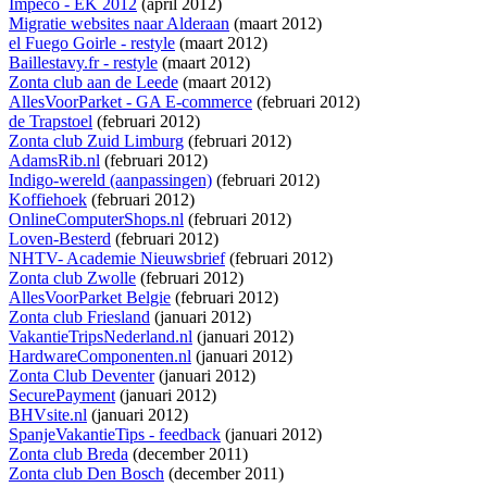
Impeco - EK 2012
(april 2012)
Migratie websites naar Alderaan
(maart 2012)
el Fuego Goirle - restyle
(maart 2012)
Baillestavy.fr - restyle
(maart 2012)
Zonta club aan de Leede
(maart 2012)
AllesVoorParket - GA E-commerce
(februari 2012)
de Trapstoel
(februari 2012)
Zonta club Zuid Limburg
(februari 2012)
AdamsRib.nl
(februari 2012)
Indigo-wereld (aanpassingen)
(februari 2012)
Koffiehoek
(februari 2012)
OnlineComputerShops.nl
(februari 2012)
Loven-Besterd
(februari 2012)
NHTV- Academie Nieuwsbrief
(februari 2012)
Zonta club Zwolle
(februari 2012)
AllesVoorParket Belgie
(februari 2012)
Zonta club Friesland
(januari 2012)
VakantieTripsNederland.nl
(januari 2012)
HardwareComponenten.nl
(januari 2012)
Zonta Club Deventer
(januari 2012)
SecurePayment
(januari 2012)
BHVsite.nl
(januari 2012)
SpanjeVakantieTips - feedback
(januari 2012)
Zonta club Breda
(december 2011)
Zonta club Den Bosch
(december 2011)