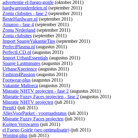
advertentie el-fuego-goirle
(oktober 2011)
hardwareonderdelen.nl
(september 2011)
Zonta clubsites - fase 2
(september 2011)
BesteHardware.nl
(september 2011)
Amaroo - fase 4
(september 2011)
Zonta Nederland
(september 2011)
Zonta clubsites
(september 2011)
Import SpanjeVakantieTips
(september 2011)
PerfectPlasma.nl
(augustus 2011)
PerfectLCD.nl
(augustus 2011)
Import UrbanEssentials
(augustus 2011)
Spanje Lastminutes
(augustus 2011)
UrbaneXperience
(augustus 2011)
Fashion4Passion
(augustus 2011)
Footwear-plus
(augustus 2011)
Vakantie Mallorca
(augustus 2011)
Migratie NHTV projecten - fase 2
(augustus 2011)
Migratie Fuzzy Faces projecten - fase 2
(augustus 2011)
Migratie NHTV projecten
(juli 2011)
PreniQ
(juli 2011)
AllesVoorParket - voorraadstatus
(juli 2011)
Migratie Fuzzy Faces projecten
(juli 2011)
Kuijten Verswaren
(juli 2011)
el Fuego Goirle (seo optimalisatie)
(juli 2011)
Woning-plus
(juli 2011)