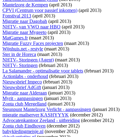
Mantelzorg de Kempen
(april 2013)
CPVI (Centrum voor passief inkomen)
(april 2013)
Fonstival 2013
(april 2013)
Migratie naar Dagobah
(april 2013)
NHTV- van VWO naar HBO
(april 2013)
Migratie naar Mygeeto
(april 2013)
MatGames.fr
(maart 2013)
Migratie Fuzzy Faces projecten
(maart 2013)
Wijnhuis.net - restyle
(maart 2013)
Ster in de Horeca
(maart 2013)
NHTV- Storingen (Agent)
(maart 2013)
NHTV- Storingen
(februari 2013)
La Salamandre - optimalisatie voor tablets
(februari 2013)
Actionlabs - onderhoud
(februari 2013)
Nieuwsbrief Impeco
(februari 2013)
Nieuwsbrief AdGift
(januari 2013)
Migratie naar Alderaan
(januari 2013)
Myrit - aanpassingen
(januari 2013)
Zonta club Mergelland
(januari 2013)
Steunpunt Mantelzorg Verlicht - aanpassingen
(januari 2013)
migratie mailserver KASHYYYK
(december 2012)
Advocatenkantoor Zeeland - uitbreiding
(december 2012)
Zonta club Eindhoven
(december 2012)
babykledingmeisje.nl
(november 2012)
skivakantietips.nl
(november 2012)