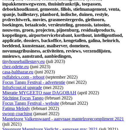
inpakkenenwegwezen,
thuisinfrankrijk,
toepassen,
deboekhoudkunst,
gemeente,
fillols,
stiefmanagement,
venta,
spanje,
baillestavy,
planbord,
indische,
duinen,
restyle,
pvdrechtwerk,
movies,
grasmeestergerdo,
giethoorn,
boekingen,
betaalcode,
versleuteling,
geonosis,
tatooine,
nouwens,
groen,
projecten,
pijnenburg,
residualproducts,
koppelingen,
airportservicebrabant,
korthout,
intelligentfood,
applicatie,
dossiers,
backoffice,
kengetallen,
galina,
heinrich,
beeldend,
kunstenaar,
mailserver,
domeinen,
novumagribusiness,
activiteiten,
reviews,
verzendlijsten,
mnieuws,
aanstrand,
aanbiedingen,
tinyhousebaillestavy.eu
(juli 2023)
chez-odette.eu
(juni 2023)
casa-balthazar.eu
(juni 2023)
rsdfabrics.com - reboot
(september 2022)
Focus Tango Festival - advertentie
(mei 2022)
InfraScout.nl upgrade
(mei 2022)
Migratie MYGEETO naar DAGOBAH
(april 2022)
Stichting Focus Tango
(februari 2022)
Focus Tango Festival - website
(februari 2022)
Fatima Melody
(februari 2022)
swoop coaching
(januari 2022)
Mantelzorg Valkenswaard - aanvraag mantelzorgcompliment 2021
(juli 2021)
Steunpunt Mantelzorg Verlicht - aanvraag mzc 2021
(juli 2021)