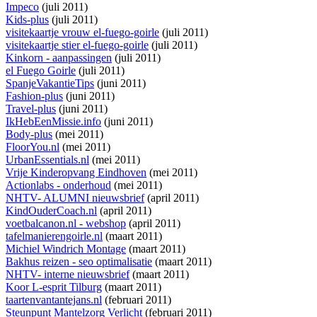
Impeco
(juli 2011)
Kids-plus
(juli 2011)
visitekaartje vrouw el-fuego-goirle
(juli 2011)
visitekaartje stier el-fuego-goirle
(juli 2011)
Kinkorn - aanpassingen
(juli 2011)
el Fuego Goirle
(juli 2011)
SpanjeVakantieTips
(juni 2011)
Fashion-plus
(juni 2011)
Travel-plus
(juni 2011)
IkHebEenMissie.info
(juni 2011)
Body-plus
(mei 2011)
FloorYou.nl
(mei 2011)
UrbanEssentials.nl
(mei 2011)
Vrije Kinderopvang Eindhoven
(mei 2011)
Actionlabs - onderhoud
(mei 2011)
NHTV- ALUMNI nieuwsbrief
(april 2011)
KindOuderCoach.nl
(april 2011)
voetbalcanon.nl - webshop
(april 2011)
tafelmanierengoirle.nl
(maart 2011)
Michiel Windrich Montage
(maart 2011)
Bakhus reizen - seo optimalisatie
(maart 2011)
NHTV- interne nieuwsbrief
(maart 2011)
Koor L-esprit Tilburg
(maart 2011)
taartenvantantejans.nl
(februari 2011)
Steunpunt Mantelzorg Verlicht
(februari 2011)