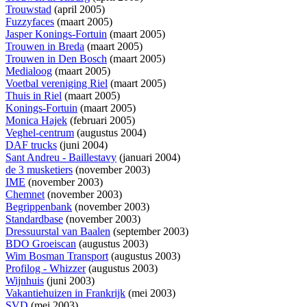
Trouwstad
(april 2005)
Fuzzyfaces
(maart 2005)
Jasper Konings-Fortuin
(maart 2005)
Trouwen in Breda
(maart 2005)
Trouwen in Den Bosch
(maart 2005)
Medialoog
(maart 2005)
Voetbal vereniging Riel
(maart 2005)
Thuis in Riel
(maart 2005)
Konings-Fortuin
(maart 2005)
Monica Hajek
(februari 2005)
Veghel-centrum
(augustus 2004)
DAF trucks
(juni 2004)
Sant Andreu - Baillestavy
(januari 2004)
de 3 musketiers
(november 2003)
IME
(november 2003)
Chemnet
(november 2003)
Begrippenbank
(november 2003)
Standardbase
(november 2003)
Dressuurstal van Baalen
(september 2003)
BDO Groeiscan
(augustus 2003)
Wim Bosman Transport
(augustus 2003)
Profilog - Whizzer
(augustus 2003)
Wijnhuis
(juni 2003)
Vakantiehuizen in Frankrijk
(mei 2003)
SVD
(mei 2003)