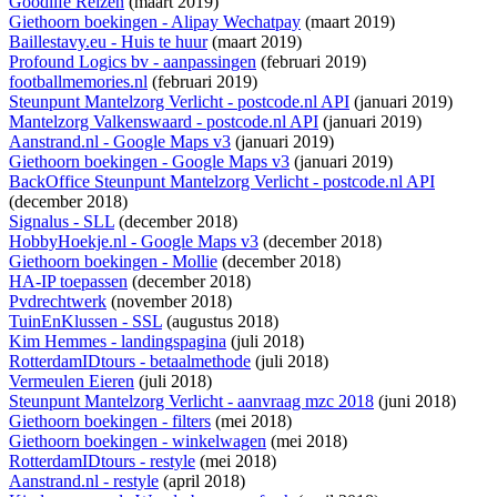
Goodlife Reizen
(maart 2019)
Giethoorn boekingen - Alipay Wechatpay
(maart 2019)
Baillestavy.eu - Huis te huur
(maart 2019)
Profound Logics bv - aanpassingen
(februari 2019)
footballmemories.nl
(februari 2019)
Steunpunt Mantelzorg Verlicht - postcode.nl API
(januari 2019)
Mantelzorg Valkenswaard - postcode.nl API
(januari 2019)
Aanstrand.nl - Google Maps v3
(januari 2019)
Giethoorn boekingen - Google Maps v3
(januari 2019)
BackOffice Steunpunt Mantelzorg Verlicht - postcode.nl API
(december 2018)
Signalus - SLL
(december 2018)
HobbyHoekje.nl - Google Maps v3
(december 2018)
Giethoorn boekingen - Mollie
(december 2018)
HA-IP toepassen
(december 2018)
Pvdrechtwerk
(november 2018)
TuinEnKlussen - SSL
(augustus 2018)
Kim Hemmes - landingspagina
(juli 2018)
RotterdamIDtours - betaalmethode
(juli 2018)
Vermeulen Eieren
(juli 2018)
Steunpunt Mantelzorg Verlicht - aanvraag mzc 2018
(juni 2018)
Giethoorn boekingen - filters
(mei 2018)
Giethoorn boekingen - winkelwagen
(mei 2018)
RotterdamIDtours - restyle
(mei 2018)
Aanstrand.nl - restyle
(april 2018)