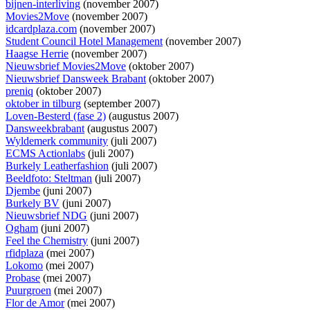
bijnen-interliving
(november 2007)
Movies2Move
(november 2007)
idcardplaza.com
(november 2007)
Student Council Hotel Management
(november 2007)
Haagse Herrie
(november 2007)
Nieuwsbrief Movies2Move
(oktober 2007)
Nieuwsbrief Dansweek Brabant
(oktober 2007)
preniq
(oktober 2007)
oktober in tilburg
(september 2007)
Loven-Besterd (fase 2)
(augustus 2007)
Dansweekbrabant
(augustus 2007)
Wyldemerk community
(juli 2007)
ECMS Actionlabs
(juli 2007)
Burkely Leatherfashion
(juli 2007)
Beeldfoto: Steltman
(juli 2007)
Djembe
(juni 2007)
Burkely BV
(juni 2007)
Nieuwsbrief NDG
(juni 2007)
Ogham
(juni 2007)
Feel the Chemistry
(juni 2007)
rfidplaza
(mei 2007)
Lokomo
(mei 2007)
Probase
(mei 2007)
Puurgroen
(mei 2007)
Flor de Amor
(mei 2007)