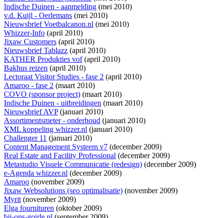
Indische Duinen - aanmelding
(mei 2010)
v.d. Kuijl - Oerlemans
(mei 2010)
Nieuwsbrief Voetbalcanon.nl
(mei 2010)
Whizzer-Info
(april 2010)
Jixaw Customers
(april 2010)
Nieuwsbrief Tablazz
(april 2010)
KATHER Produkties vof
(april 2010)
Bakhus reizen
(april 2010)
Lectoraat Visitor Studies - fase 2
(april 2010)
Amaroo - fase 2
(maart 2010)
COVO (sponsor project)
(maart 2010)
Indische Duinen - uitbreidingen
(maart 2010)
Nieuwsbrief AVP
(januari 2010)
Assortimentsmeter - onderhoud
(januari 2010)
XML koppeling whizzer.nl
(januari 2010)
Challenger 11
(januari 2010)
Content Management Systeem v7
(december 2009)
Real Estate and Facility Professional
(december 2009)
Metastudio Visuele Communicatie (redesign)
(december 2009)
e-Agenda whizzer.nl
(december 2009)
Amaroo
(november 2009)
Jixaw Websolutions (seo optimalisatie)
(november 2009)
Myrit
(november 2009)
Elga fournituren
(oktober 2009)
bij-ons-goirle.nl
(september 2009)