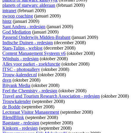
planets of starwars: alderaan
(februari 2009)
intranet
(februari 2009)
swoop coaching
(januari 2009)
hintz
(januari 2009)
Sant Andreu - redesign
(januari 2009)
God Mediation
(januari 2009)
Passend Onderwijs Midden-Brabant
(januari 2009)
Indische Duinen - redesign
(december 2008)
Stars-Tulips - weblog
(december 2008)
Content Management Systeem v6
(oktober 2008)
Wijnhuis - redesign
(oktober 2008)
Alles voor parket - zoekfunctie
(oktober 2008)
ITSC - photogallery
(oktober 2008)
Trouw-kalender.nl
(oktober 2008)
dsvn
(oktober 2008)
Bijvank Media
(oktober 2008)
Feel the Chemistry - redesign
(oktober 2008)
Travel and Tourism Research Association - redesign
(oktober 2008)
Trouwkalender
(september 2008)
de Bodde
(september 2008)
Lectoraat Visitor Management
(september 2008)
BlendBlink
(september 2008)
Bagstage - redesign
(september 2008)
Kinkorn - redesign
(september 2008)