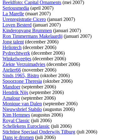
Beeldfoto: Capital Ornaments
(mei 2007)
Seriousmedia
(april 2007)
La Marelle
(maart 2007)
Urenregistratie Cicero
(januari 2007)
Loven Besterd
(januari 2007)
Kinderopvang Brummen
(januari 2007)
Ron Timmermans Makelaardij
(januari 2007)
Jong talent
(december 2006)
Heliotech
(december 2006)
Pvdrechtwerk
(december 2006)
Winkelweetjes
(december 2006)
Ziekte Verzuimadvies
(december 2006)
Atelier66
(november 2006)
Sinds 1965, Bistro
(oktober 2006)
Spoorzone Theresia
(oktober 2006)
Mandoer
(september 2006)
Hendrik Nijs
(september 2006)
Amalour
(september 2006)
Monique van Dalen
(september 2006)
Nieuwsbrief Stabilo
(augustus 2006)
Kim Hemmes
(augustus 2006)
Royal Classic
(juli 2006)
Schellekens Euroclassic
(juli 2006)
Stichting Speciaal Onderwijs Tilburg
(juli 2006)
Dans je dromen
(juli 2006)