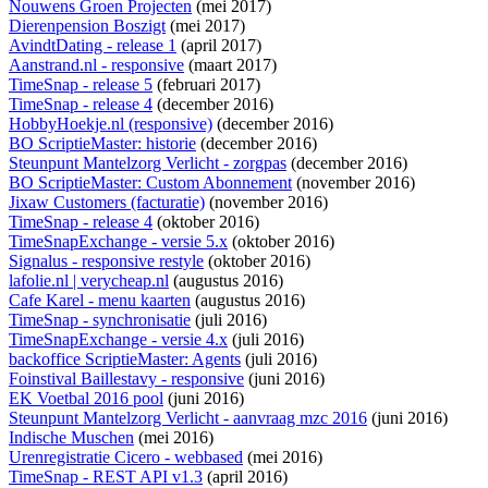
Nouwens Groen Projecten
(mei 2017)
Dierenpension Boszigt
(mei 2017)
AvindtDating - release 1
(april 2017)
Aanstrand.nl - responsive
(maart 2017)
TimeSnap - release 5
(februari 2017)
TimeSnap - release 4
(december 2016)
HobbyHoekje.nl (responsive)
(december 2016)
BO ScriptieMaster: historie
(december 2016)
Steunpunt Mantelzorg Verlicht - zorgpas
(december 2016)
BO ScriptieMaster: Custom Abonnement
(november 2016)
Jixaw Customers (facturatie)
(november 2016)
TimeSnap - release 4
(oktober 2016)
TimeSnapExchange - versie 5.x
(oktober 2016)
Signalus - responsive restyle
(oktober 2016)
lafolie.nl | verycheap.nl
(augustus 2016)
Cafe Karel - menu kaarten
(augustus 2016)
TimeSnap - synchronisatie
(juli 2016)
TimeSnapExchange - versie 4.x
(juli 2016)
backoffice ScriptieMaster: Agents
(juli 2016)
Foinstival Baillestavy - responsive
(juni 2016)
EK Voetbal 2016 pool
(juni 2016)
Steunpunt Mantelzorg Verlicht - aanvraag mzc 2016
(juni 2016)
Indische Muschen
(mei 2016)
Urenregistratie Cicero - webbased
(mei 2016)
TimeSnap - REST API v1.3
(april 2016)