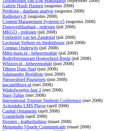
Timmermans van Eijk Makelaardij
(september 2008)
Galerie Huub Hannen
(augustus 2008)
Predictor - database analyse
(augustus 2008)
Baillestavy.fr
(augustus 2008)
Content Management Systeem v5
(augustus 2008)
Dansweekbrabant - redesign
(juli 2008)
MKGO - redesign
(juli 2008)
Fokbedrijf van het Zandeind
(juli 2008)
Lectoraat Verkeer en Stedenbouw
(juli 2008)
Compas Onderwijs
(juli 2008)
Mibo-basis.nl - beheermodule
(juli 2008)
Bedrijfsrestaurant Hogeschool Breda
(juli 2008)
Whizzer.nl - beheermodule
(juni 2008)
Tilburg Dans Stad
(juni 2008)
Salamander Beeldfoto
(juni 2008)
Nieuwsbrief Puurgroen
(juni 2008)
lascalatilburg.nl
(mei 2008)
Winkelweetjes fase 2
(mei 2008)
Stars-Tulips
(mei 2008)
International Tourism Students Conference
(mei 2008)
Actionlabs LMS Player
(april 2008)
Capital Ornaments
(april 2008)
Grandelight
(april 2008)
Horsten - leatherfashion
(maart 2008)
Metastudio Visuele Communicatie
(maart 2008)