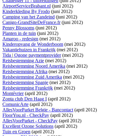
Challenger 11 - uitbreidingen
(juni 2012)
AirportServiceBrabant.nl
(juni 2012)
Kinderkleding By Frodo
(juni 2012)
Camping van het Zandeind
(juni 2012)
Canigo-GrandSiteDeFrance.fr
(juni 2012)
Penny Blossoms
(juni 2012)
Planten in de tuin
(juni 2012)
Amaroo - redesign
(mei 2012)
Kinderopvang de Wonderboom
(mei 2012)
Vakantiehuizen in Frankrijk
(mei 2012)
Tida | Ogone paymentprovider
(mei 2012)
Reisbestemming Azie
(mei 2012)
Reisbestemming Noord Amerika
(mei 2012)
Reisbestemming Afrika
(mei 2012)
Reisbestemming Zuid Amerika
(mei 2012)
Reisbestemming Spanje
(mei 2012)
Reisbestemming Frankrijk
(mei 2012)
Montévrier
(april 2012)
Zonta club Den Haag I
(april 2012)
ComunicArte
(april 2012)
AllesVoorParket Belgie - Bancontact
(april 2012)
FloorYou.nl - CheckPay
(april 2012)
AllesVoorParket - CheckPay
(april 2012)
Excellent Ozone Solutions
(april 2012)
Tuin en Groen
(april 2012)