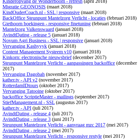
Kinderopvang de Wonderboom - refresh
(april 2018)
Migratie GEONOSIS
(maart 2018)
KindOuderCoach.nl - SSL | responsive
(maart 2018)
BackOffice Steunpunt Mantelzorg Verlicht - locaties
(februari 2018)
Giethoorn boekingen - responsive finetuning
(februari 2018)
Mantelzorg Valkenswaard
(januari 2018)
AvindtDating - release 5
(januari 2018)
Novum Agri Business - SSL | responsive
(januari 2018)
Vervanging Kashyyyk
(januari 2018)
Content Management Systeem v10
(januari 2018)
Kinkorn: electronische nieuwsbrief
(december 2017)
Steunpunt Mantelzorg Verlicht - aanpassingen backoffice
(december
2017)
Vervanging Dagobah
(november 2017)
kather.tv - API v2
(november 2017)
RotterdamIDtours
(oktober 2017)
Vervanging Tatooine
(oktober 2017)
backoffice ScriptieMaster - mailings
(september 2017)
StiefManagement.nl - SSL
(augustus 2017)
kather.tv - API
(juli 2017)
AvindtDating - release 4
(juli 2017)
AvindtDating - release 3
(juni 2017)
Steunpunt Mantelzorg Verlicht - aanvraag mzc 2017
(mei 2017)
AvindtDating - release 2
(mei 2017)
Steunpunt Mantelzorg Verlicht - responsive restyle
(mei 2017)