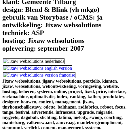
klant:
Gemeente Tilburg
design:
Blend & Blink (vh mkgo)
gebruik van Storybase / oCMS:
ja
ontwikkeling:
Jixaw websolutions
techniek:
ASP
hosting:
Jixaw websolutions
oplevering:
september 2007
Jixaw websolutions,
jigsaw websolutions,
portfolio,
klanten,
jixaw,
websolutions,
webontwikkeling,
vormgeving,
website,
hosting,
beheren,
systeem,
online,
project,
fixed,
price,
interface,
zoekmachine,
optimalisatie,
index,
ranking,
kather,
produkties,
designer,
bouwen,
content,
management,
jixaw,
tinyhousebaillestavy,
odette,
balthazar,
rsdfabrics,
reboot,
focus,
tango,
festival,
advertentie,
infrascout,
upgrade,
migratie,
mygeeto,
dagobah,
stichting,
fatima,
melody,
swoop,
coaching,
mantelzorg,
valkenswaard,
aanvraag,
mantelzorgcompliment,
steunpunt,
verlicht,
content,
management,
systeem,