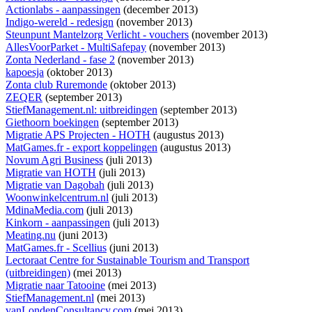
Actionlabs - aanpassingen
(december 2013)
Indigo-wereld - redesign
(november 2013)
Steunpunt Mantelzorg Verlicht - vouchers
(november 2013)
AllesVoorParket - MultiSafepay
(november 2013)
Zonta Nederland - fase 2
(november 2013)
kapoesja
(oktober 2013)
Zonta club Ruremonde
(oktober 2013)
ZEQER
(september 2013)
StiefManagement.nl: uitbreidingen
(september 2013)
Giethoorn boekingen
(september 2013)
Migratie APS Projecten - HOTH
(augustus 2013)
MatGames.fr - export koppelingen
(augustus 2013)
Novum Agri Business
(juli 2013)
Migratie van HOTH
(juli 2013)
Migratie van Dagobah
(juli 2013)
Woonwinkelcentrum.nl
(juli 2013)
MdinaMedia.com
(juli 2013)
Kinkorn - aanpassingen
(juli 2013)
Meating.nu
(juni 2013)
MatGames.fr - Scellius
(juni 2013)
Lectoraat Centre for Sustainable Tourism and Transport
(uitbreidingen)
(mei 2013)
Migratie naar Tatooine
(mei 2013)
StiefManagement.nl
(mei 2013)
vanLondenConsultancy.com
(mei 2013)