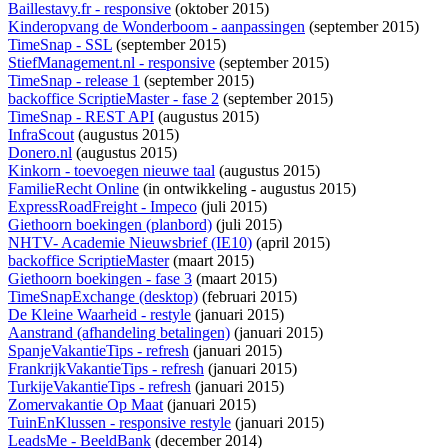
Baillestavy.fr - responsive
(oktober 2015)
Kinderopvang de Wonderboom - aanpassingen
(september 2015)
TimeSnap - SSL
(september 2015)
StiefManagement.nl - responsive
(september 2015)
TimeSnap - release 1
(september 2015)
backoffice ScriptieMaster - fase 2
(september 2015)
TimeSnap - REST API
(augustus 2015)
InfraScout
(augustus 2015)
Donero.nl
(augustus 2015)
Kinkorn - toevoegen nieuwe taal
(augustus 2015)
FamilieRecht Online
(
in ontwikkeling
- augustus 2015)
ExpressRoadFreight - Impeco
(juli 2015)
Giethoorn boekingen (planbord)
(juli 2015)
NHTV- Academie Nieuwsbrief (IE10)
(april 2015)
backoffice ScriptieMaster
(maart 2015)
Giethoorn boekingen - fase 3
(maart 2015)
TimeSnapExchange (desktop)
(februari 2015)
De Kleine Waarheid - restyle
(januari 2015)
Aanstrand (afhandeling betalingen)
(januari 2015)
SpanjeVakantieTips - refresh
(januari 2015)
FrankrijkVakantieTips - refresh
(januari 2015)
TurkijeVakantieTips - refresh
(januari 2015)
Zomervakantie Op Maat
(januari 2015)
TuinEnKlussen - responsive restyle
(januari 2015)
LeadsMe - BeeldBank
(december 2014)