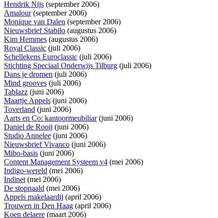
Hendrik Nijs
(september 2006)
Amalour
(september 2006)
Monique van Dalen
(september 2006)
Nieuwsbrief Stabilo
(augustus 2006)
Kim Hemmes
(augustus 2006)
Royal Classic
(juli 2006)
Schellekens Euroclassic
(juli 2006)
Stichting Speciaal Onderwijs Tilburg
(juli 2006)
Dans je dromen
(juli 2006)
Mind grooves
(juli 2006)
Tablazz
(juni 2006)
Maartje Appels
(juni 2006)
Toverland
(juni 2006)
Aarts en Co: kantoormeubiliar
(juni 2006)
Daniel de Rooij
(juni 2006)
Studio Annelee
(juni 2006)
Nieuwsbrief Vivanco
(juni 2006)
Mibo-basis
(juni 2006)
Content Management Systeem v4
(mei 2006)
Indigo-wereld
(mei 2006)
Indinet
(mei 2006)
De stopnaald
(mei 2006)
Appels makelaardij
(april 2006)
Trouwen in Den Haag
(april 2006)
Koen delaere
(maart 2006)