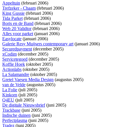
Appeltuin
(februari 2006)
Trefzeker - Chaam
(februari 2006)
King Gussie
(februari 2006)
Tida Parket
(februari 2006)
Boris en de Band
(februari 2006)
Web 20 Validtor
(februari 2006)
Alles voor parket
(januari 2006)
Easylocate
(januari 2006)
Galerie Resy Muijsers contemporary art
(januari 2006)
Securedpayment
(december 2005)
xCodim
(december 2005)
Servicetegoed
(december 2005)
Koffie Hoek
(oktober 2005)
Actionlabs
(oktober 2005)
La Salamandre
(oktober 2005)
Gretel Vaesen Media Design
(augustus 2005)
van de Velde
(augustus 2005)
La Folie
(juli 2005)
Kinkorn
(juli 2005)
Q4EU
(juli 2005)
De digitale Nieuwsbrief
(juni 2005)
Trackbase
(juni 2005)
Indische duinen
(juni 2005)
Perfectplasma
(juni 2005)
Tradez
(juni 2005)