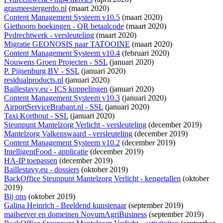
grasmeestergerdo.nl
(maart 2020)
Content Management Systeem v10.5
(maart 2020)
Giethoorn boekingen - QR betaalcode
(maart 2020)
Pvdrechtwerk - versleuteling
(maart 2020)
Migratie GEONOSIS naar TATOOINE
(maart 2020)
Content Management Systeem v10.4
(februari 2020)
Nouwens Groen Projecten - SSL
(januari 2020)
P. Pijnenburg BV - SSL
(januari 2020)
residualproducts.nl
(januari 2020)
Baillestavy.eu - ICS koppelingen
(januari 2020)
Content Management Systeem v10.3
(januari 2020)
AirportServiceBrabant.nl - SSL
(januari 2020)
Taxi Korthout - SSL
(januari 2020)
Steunpunt Mantelzorg Verlicht - versleuteling
(december 2019)
Mantelzorg Valkenswaard - versleuteling
(december 2019)
Content Management Systeem v10.2
(december 2019)
IntelligentFood - applicatie
(december 2019)
HA-IP toepassen
(december 2019)
Baillestavy.eu - dossiers
(oktober 2019)
BackOffice Steunpunt Mantelzorg Verlicht - kengetallen
(oktober
2019)
Bij ons
(oktober 2019)
Galina Heinrich - Beeldend kunstenaar
(september 2019)
mailserver en domeinen NovumAgriBusiness
(september 2019)