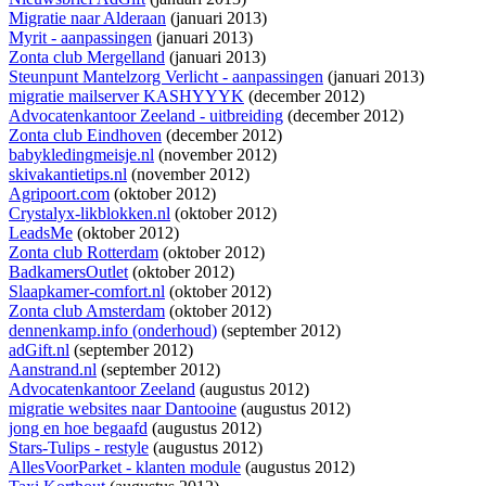
Migratie naar Alderaan
(januari 2013)
Myrit - aanpassingen
(januari 2013)
Zonta club Mergelland
(januari 2013)
Steunpunt Mantelzorg Verlicht - aanpassingen
(januari 2013)
migratie mailserver KASHYYYK
(december 2012)
Advocatenkantoor Zeeland - uitbreiding
(december 2012)
Zonta club Eindhoven
(december 2012)
babykledingmeisje.nl
(november 2012)
skivakantietips.nl
(november 2012)
Agripoort.com
(oktober 2012)
Crystalyx-likblokken.nl
(oktober 2012)
LeadsMe
(oktober 2012)
Zonta club Rotterdam
(oktober 2012)
BadkamersOutlet
(oktober 2012)
Slaapkamer-comfort.nl
(oktober 2012)
Zonta club Amsterdam
(oktober 2012)
dennenkamp.info (onderhoud)
(september 2012)
adGift.nl
(september 2012)
Aanstrand.nl
(september 2012)
Advocatenkantoor Zeeland
(augustus 2012)
migratie websites naar Dantooine
(augustus 2012)
jong en hoe begaafd
(augustus 2012)
Stars-Tulips - restyle
(augustus 2012)
AllesVoorParket - klanten module
(augustus 2012)