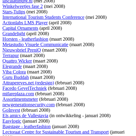
lascalatilburg.nl
(mei 2008)
Winkelweetjes fase 2
(mei 2008)
Stars-Tulips
(mei 2008)
International Tourism Students Conference
(mei 2008)
Actionlabs LMS Player
(april 2008)
Capital Ornaments
(april 2008)
Grandelight
(april 2008)
Horsten - leatherfashion
(maart 2008)
Metastudio Visuele Communicatie
(maart 2008)
Nieuwsbrief PreniQ
(maart 2008)
Terrapur
(maart 2008)
Quattro Wicker
(maart 2008)
Elegrande
(maart 2008)
Viba Colora
(maart 2008)
Guru Buddah
(maart 2008)
Attrapereves.net (redesign)
(februari 2008)
Facedo GevelTechniek
(februari 2008)
mifareplaza.com
(februari 2008)
Assortimentsmeter
(februari 2008)
newgenerationsecurity.com
(februari 2008)
GoInvest
(februari 2008)
Els amics de Vallestavia
(
in ontwikkeling
- januari 2008)
Easylogic
(januari 2008)
Bagstage - leatherfashion
(januari 2008)
Lectoraat Centre for Sustainable Tourism and Transport
(januari