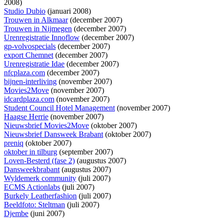
2008)
Studio Dubio
(januari 2008)
Trouwen in Alkmaar
(december 2007)
Trouwen in Nijmegen
(december 2007)
Urenregistratie Innoflow
(december 2007)
gp-volvospecials
(december 2007)
export Chemnet
(december 2007)
Urenregistratie Idae
(december 2007)
nfcplaza.com
(december 2007)
bijnen-interliving
(november 2007)
Movies2Move
(november 2007)
idcardplaza.com
(november 2007)
Student Council Hotel Management
(november 2007)
Haagse Herrie
(november 2007)
Nieuwsbrief Movies2Move
(oktober 2007)
Nieuwsbrief Dansweek Brabant
(oktober 2007)
preniq
(oktober 2007)
oktober in tilburg
(september 2007)
Loven-Besterd (fase 2)
(augustus 2007)
Dansweekbrabant
(augustus 2007)
Wyldemerk community
(juli 2007)
ECMS Actionlabs
(juli 2007)
Burkely Leatherfashion
(juli 2007)
Beeldfoto: Steltman
(juli 2007)
Djembe
(juni 2007)