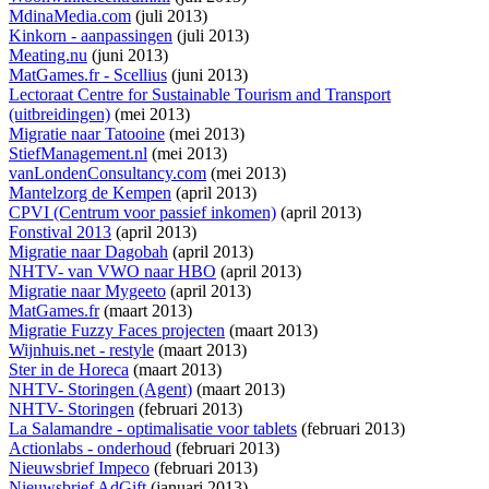
MdinaMedia.com
(juli 2013)
Kinkorn - aanpassingen
(juli 2013)
Meating.nu
(juni 2013)
MatGames.fr - Scellius
(juni 2013)
Lectoraat Centre for Sustainable Tourism and Transport
(uitbreidingen)
(mei 2013)
Migratie naar Tatooine
(mei 2013)
StiefManagement.nl
(mei 2013)
vanLondenConsultancy.com
(mei 2013)
Mantelzorg de Kempen
(april 2013)
CPVI (Centrum voor passief inkomen)
(april 2013)
Fonstival 2013
(april 2013)
Migratie naar Dagobah
(april 2013)
NHTV- van VWO naar HBO
(april 2013)
Migratie naar Mygeeto
(april 2013)
MatGames.fr
(maart 2013)
Migratie Fuzzy Faces projecten
(maart 2013)
Wijnhuis.net - restyle
(maart 2013)
Ster in de Horeca
(maart 2013)
NHTV- Storingen (Agent)
(maart 2013)
NHTV- Storingen
(februari 2013)
La Salamandre - optimalisatie voor tablets
(februari 2013)
Actionlabs - onderhoud
(februari 2013)
Nieuwsbrief Impeco
(februari 2013)
Nieuwsbrief AdGift
(januari 2013)