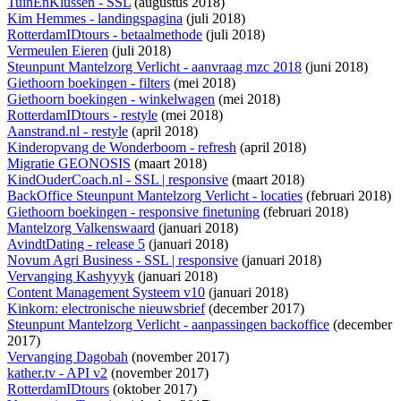
TuinEnKlussen - SSL
(augustus 2018)
Kim Hemmes - landingspagina
(juli 2018)
RotterdamIDtours - betaalmethode
(juli 2018)
Vermeulen Eieren
(juli 2018)
Steunpunt Mantelzorg Verlicht - aanvraag mzc 2018
(juni 2018)
Giethoorn boekingen - filters
(mei 2018)
Giethoorn boekingen - winkelwagen
(mei 2018)
RotterdamIDtours - restyle
(mei 2018)
Aanstrand.nl - restyle
(april 2018)
Kinderopvang de Wonderboom - refresh
(april 2018)
Migratie GEONOSIS
(maart 2018)
KindOuderCoach.nl - SSL | responsive
(maart 2018)
BackOffice Steunpunt Mantelzorg Verlicht - locaties
(februari 2018)
Giethoorn boekingen - responsive finetuning
(februari 2018)
Mantelzorg Valkenswaard
(januari 2018)
AvindtDating - release 5
(januari 2018)
Novum Agri Business - SSL | responsive
(januari 2018)
Vervanging Kashyyyk
(januari 2018)
Content Management Systeem v10
(januari 2018)
Kinkorn: electronische nieuwsbrief
(december 2017)
Steunpunt Mantelzorg Verlicht - aanpassingen backoffice
(december
2017)
Vervanging Dagobah
(november 2017)
kather.tv - API v2
(november 2017)
RotterdamIDtours
(oktober 2017)