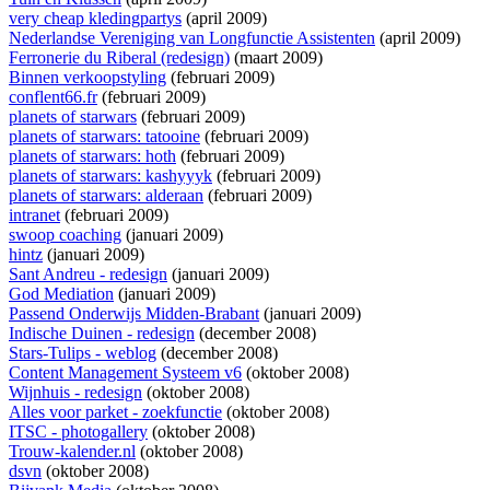
very cheap kledingpartys
(april 2009)
Nederlandse Vereniging van Longfunctie Assistenten
(april 2009)
Ferronerie du Riberal (redesign)
(maart 2009)
Binnen verkoopstyling
(februari 2009)
conflent66.fr
(februari 2009)
planets of starwars
(februari 2009)
planets of starwars: tatooine
(februari 2009)
planets of starwars: hoth
(februari 2009)
planets of starwars: kashyyyk
(februari 2009)
planets of starwars: alderaan
(februari 2009)
intranet
(februari 2009)
swoop coaching
(januari 2009)
hintz
(januari 2009)
Sant Andreu - redesign
(januari 2009)
God Mediation
(januari 2009)
Passend Onderwijs Midden-Brabant
(januari 2009)
Indische Duinen - redesign
(december 2008)
Stars-Tulips - weblog
(december 2008)
Content Management Systeem v6
(oktober 2008)
Wijnhuis - redesign
(oktober 2008)
Alles voor parket - zoekfunctie
(oktober 2008)
ITSC - photogallery
(oktober 2008)
Trouw-kalender.nl
(oktober 2008)
dsvn
(oktober 2008)