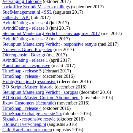
Vervanging Tatooine
(oktober 2017)
backoffice ScriptieMaster - mailings
(september 2017)
StiefManagement.nl - SSL
(augustus 2017)
kather.tv - API
(juli 2017)
AvindtDating - release 4
(juli 2017)
AvindtDating - release 3
(juni 2017)
Steunpunt Mantelzorg Verlicht - aanvraag mzc 2017
(mei 2017)
AvindtDating - release 2
(mei 2017)
Steunpunt Mantelzorg Verlicht - responsive restyle
(mei 2017)
Nouwens Groen Projecten
(mei 2017)
Dierenpension Boszigt
(mei 2017)
AvindtDating - release 1
(april 2017)
Aanstrand.nl - responsive
(maart 2017)
TimeSnap - release 5
(februari 2017)
TimeSnap - release 4
(december 2016)
HobbyHoekje.nl (responsive)
(december 2016)
BO ScriptieMaster: historie
(december 2016)
Steunpunt Mantelzorg Verlicht - zorgpas
(december 2016)
BO ScriptieMaster: Custom Abonnement
(november 2016)
Jixaw Customers (facturatie)
(november 2016)
TimeSnap - release 4
(oktober 2016)
TimeSnapExchange - versie 5.x
(oktober 2016)
Signalus - responsive restyle
(oktober 2016)
lafolie.nl | verycheap.nl
(augustus 2016)
Cafe Karel - menu kaarten
(augustus 2016)