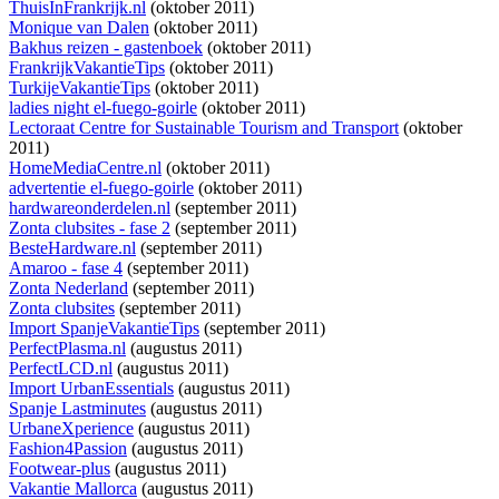
ThuisInFrankrijk.nl
(oktober 2011)
Monique van Dalen
(oktober 2011)
Bakhus reizen - gastenboek
(oktober 2011)
FrankrijkVakantieTips
(oktober 2011)
TurkijeVakantieTips
(oktober 2011)
ladies night el-fuego-goirle
(oktober 2011)
Lectoraat Centre for Sustainable Tourism and Transport
(oktober
2011)
HomeMediaCentre.nl
(oktober 2011)
advertentie el-fuego-goirle
(oktober 2011)
hardwareonderdelen.nl
(september 2011)
Zonta clubsites - fase 2
(september 2011)
BesteHardware.nl
(september 2011)
Amaroo - fase 4
(september 2011)
Zonta Nederland
(september 2011)
Zonta clubsites
(september 2011)
Import SpanjeVakantieTips
(september 2011)
PerfectPlasma.nl
(augustus 2011)
PerfectLCD.nl
(augustus 2011)
Import UrbanEssentials
(augustus 2011)
Spanje Lastminutes
(augustus 2011)
UrbaneXperience
(augustus 2011)
Fashion4Passion
(augustus 2011)
Footwear-plus
(augustus 2011)
Vakantie Mallorca
(augustus 2011)