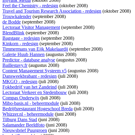
Bijvank Media
(oktober 2008)
Feel the Chemistry - redesign
(oktober 2008)
Travel and Tourism Research Association - redesign
(oktober 2008)
Trouwkalender
(september 2008)
de Bodde
(september 2008)
Lectoraat Visitor Management
(september 2008)
BlendBlink
(september 2008)
Bagstage - redesign
(september 2008)
Kinkorn - redesign
(september 2008)
Timmermans van Eijk Makelaardij
(september 2008)
Galerie Huub Hannen
(augustus 2008)
Predictor - database analyse
(augustus 2008)
Baillestavy.fr
(augustus 2008)
Content Management Systeem v5
(augustus 2008)
Dansweekbrabant - redesign
(juli 2008)
MKGO - redesign
(juli 2008)
Fokbedrijf van het Zandeind
(juli 2008)
Lectoraat Verkeer en Stedenbouw
(juli 2008)
Compas Onderwijs
(juli 2008)
Mibo-basis.nl - beheermodule
(juli 2008)
Bedrijfsrestaurant Hogeschool Breda
(juli 2008)
Whizzer.nl - beheermodule
(juni 2008)
Tilburg Dans Stad
(juni 2008)
Salamander Beeldfoto
(juni 2008)
Nieuwsbrief Puurgroen
(juni 2008)