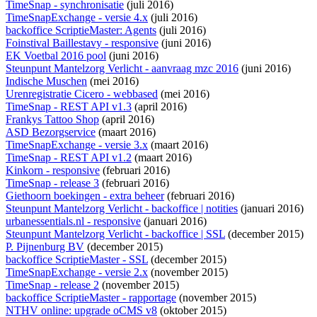
TimeSnap - synchronisatie
(juli 2016)
TimeSnapExchange - versie 4.x
(juli 2016)
backoffice ScriptieMaster: Agents
(juli 2016)
Foinstival Baillestavy - responsive
(juni 2016)
EK Voetbal 2016 pool
(juni 2016)
Steunpunt Mantelzorg Verlicht - aanvraag mzc 2016
(juni 2016)
Indische Muschen
(mei 2016)
Urenregistratie Cicero - webbased
(mei 2016)
TimeSnap - REST API v1.3
(april 2016)
Frankys Tattoo Shop
(april 2016)
ASD Bezorgservice
(maart 2016)
TimeSnapExchange - versie 3.x
(maart 2016)
TimeSnap - REST API v1.2
(maart 2016)
Kinkorn - responsive
(februari 2016)
TimeSnap - release 3
(februari 2016)
Giethoorn boekingen - extra beheer
(februari 2016)
Steunpunt Mantelzorg Verlicht - backoffice | notities
(januari 2016)
urbanessentials.nl - responsive
(januari 2016)
Steunpunt Mantelzorg Verlicht - backoffice | SSL
(december 2015)
P. Pijnenburg BV
(december 2015)
backoffice ScriptieMaster - SSL
(december 2015)
TimeSnapExchange - versie 2.x
(november 2015)
TimeSnap - release 2
(november 2015)
backoffice ScriptieMaster - rapportage
(november 2015)
NTHV online: upgrade oCMS v8
(oktober 2015)