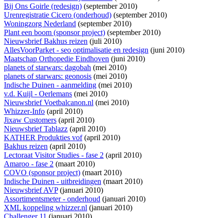
Bij Ons Goirle (redesign)
(september 2010)
Urenregistratie Cicero (onderhoud)
(september 2010)
Woningzorg Nederland
(september 2010)
Plant een boom (sponsor project)
(september 2010)
Nieuwsbrief Bakhus reizen
(juli 2010)
AllesVoorParket - seo optimalisatie en redesign
(juni 2010)
Maatschap Orthopedie Eindhoven
(juni 2010)
planets of starwars: dagobah
(mei 2010)
planets of starwars: geonosis
(mei 2010)
Indische Duinen - aanmelding
(mei 2010)
v.d. Kuijl - Oerlemans
(mei 2010)
Nieuwsbrief Voetbalcanon.nl
(mei 2010)
Whizzer-Info
(april 2010)
Jixaw Customers
(april 2010)
Nieuwsbrief Tablazz
(april 2010)
KATHER Produkties vof
(april 2010)
Bakhus reizen
(april 2010)
Lectoraat Visitor Studies - fase 2
(april 2010)
Amaroo - fase 2
(maart 2010)
COVO (sponsor project)
(maart 2010)
Indische Duinen - uitbreidingen
(maart 2010)
Nieuwsbrief AVP
(januari 2010)
Assortimentsmeter - onderhoud
(januari 2010)
XML koppeling whizzer.nl
(januari 2010)
Challenger 11
(januari 2010)