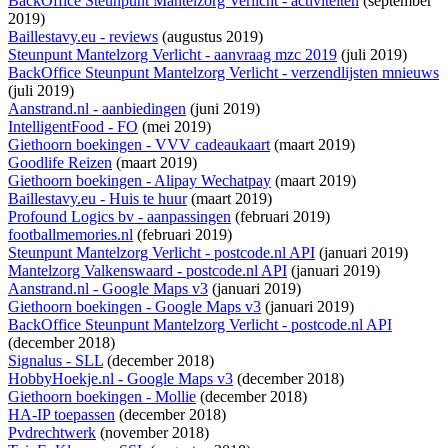
BackOffice Steunpunt Mantelzorg Verlicht - activiteiten
(september
2019)
Baillestavy.eu - reviews
(augustus 2019)
Steunpunt Mantelzorg Verlicht - aanvraag mzc 2019
(juli 2019)
BackOffice Steunpunt Mantelzorg Verlicht - verzendlijsten mnieuws
(juli 2019)
Aanstrand.nl - aanbiedingen
(juni 2019)
IntelligentFood - FO
(mei 2019)
Giethoorn boekingen - VVV cadeaukaart
(maart 2019)
Goodlife Reizen
(maart 2019)
Giethoorn boekingen - Alipay Wechatpay
(maart 2019)
Baillestavy.eu - Huis te huur
(maart 2019)
Profound Logics bv - aanpassingen
(februari 2019)
footballmemories.nl
(februari 2019)
Steunpunt Mantelzorg Verlicht - postcode.nl API
(januari 2019)
Mantelzorg Valkenswaard - postcode.nl API
(januari 2019)
Aanstrand.nl - Google Maps v3
(januari 2019)
Giethoorn boekingen - Google Maps v3
(januari 2019)
BackOffice Steunpunt Mantelzorg Verlicht - postcode.nl API
(december 2018)
Signalus - SLL
(december 2018)
HobbyHoekje.nl - Google Maps v3
(december 2018)
Giethoorn boekingen - Mollie
(december 2018)
HA-IP toepassen
(december 2018)
Pvdrechtwerk
(november 2018)