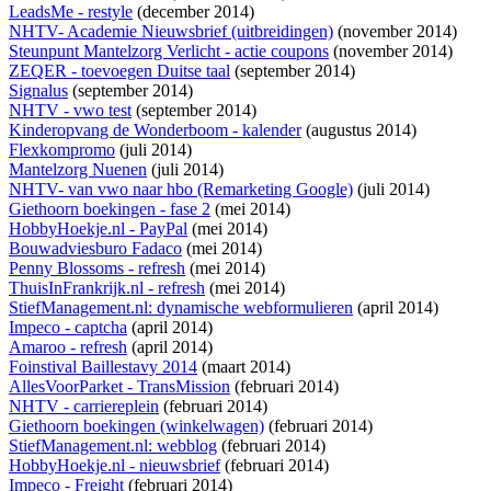
LeadsMe - restyle
(december 2014)
NHTV- Academie Nieuwsbrief (uitbreidingen)
(november 2014)
Steunpunt Mantelzorg Verlicht - actie coupons
(november 2014)
ZEQER - toevoegen Duitse taal
(september 2014)
Signalus
(september 2014)
NHTV - vwo test
(september 2014)
Kinderopvang de Wonderboom - kalender
(augustus 2014)
Flexkompromo
(juli 2014)
Mantelzorg Nuenen
(juli 2014)
NHTV- van vwo naar hbo (Remarketing Google)
(juli 2014)
Giethoorn boekingen - fase 2
(mei 2014)
HobbyHoekje.nl - PayPal
(mei 2014)
Bouwadviesburo Fadaco
(mei 2014)
Penny Blossoms - refresh
(mei 2014)
ThuisInFrankrijk.nl - refresh
(mei 2014)
StiefManagement.nl: dynamische webformulieren
(april 2014)
Impeco - captcha
(april 2014)
Amaroo - refresh
(april 2014)
Foinstival Baillestavy 2014
(maart 2014)
AllesVoorParket - TransMission
(februari 2014)
NHTV - carriereplein
(februari 2014)
Giethoorn boekingen (winkelwagen)
(februari 2014)
StiefManagement.nl: webblog
(februari 2014)
HobbyHoekje.nl - nieuwsbrief
(februari 2014)
Impeco - Freight
(februari 2014)