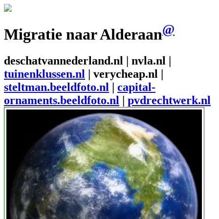
@
Migratie naar Alderaan
deschatvannederland.nl | nvla.nl |
tuinenklussen.nl
| verycheap.nl |
steltman.beeldfoto.nl
|
capital-
ornaments.beeldfoto.nl
|
pvdrechtwerk.nl