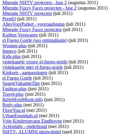
Migratie NHTV projecten - fase 2
(augustus 2011)
Migratie Fuzzy Faces projecten - fase 2
(augustus 2011)
Migratie NHTV projecten
(juli 2011)
PreniQ
(juli 2011)
AllesVoorParket - voorraadstatus
(juli 2011)
Migratie Fuzzy Faces projecten
(juli 2011)
Kuijten Verswaren
(juli 2011)
el Fuego Goirle (seo optimalisatie)
(juli 2011)
Woning-plus
(juli 2011)
Impeco
(juli 2011)
Kids-plus
(juli 2011)
visitekaartje vrouw el-fuego-goirle
(juli 2011)
visitekaartje stier el-fuego-goirle
(juli 2011)
Kinkorn - aanpassingen
(juli 2011)
el Fuego Goirle
(juli 2011)
SpanjeVakantieTips
(juni 2011)
Fashion-plus
(juni 2011)
Travel-plus
(juni 2011)
IkHebEenMissie.info
(juni 2011)
Body-plus
(mei 2011)
FloorYou.nl
(mei 2011)
UrbanEssentials.nl
(mei 2011)
Vrije Kinderopvang Eindhoven
(mei 2011)
Actionlabs - onderhoud
(mei 2011)
NHTV- ALUMNI nieuwsbrief
(april 2011)