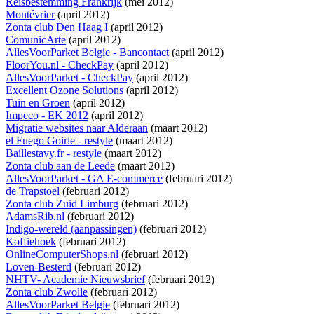
Reisbestemming Frankrijk
(mei 2012)
Montévrier
(april 2012)
Zonta club Den Haag I
(april 2012)
ComunicArte
(april 2012)
AllesVoorParket Belgie - Bancontact
(april 2012)
FloorYou.nl - CheckPay
(april 2012)
AllesVoorParket - CheckPay
(april 2012)
Excellent Ozone Solutions
(april 2012)
Tuin en Groen
(april 2012)
Impeco - EK 2012
(april 2012)
Migratie websites naar Alderaan
(maart 2012)
el Fuego Goirle - restyle
(maart 2012)
Baillestavy.fr - restyle
(maart 2012)
Zonta club aan de Leede
(maart 2012)
AllesVoorParket - GA E-commerce
(februari 2012)
de Trapstoel
(februari 2012)
Zonta club Zuid Limburg
(februari 2012)
AdamsRib.nl
(februari 2012)
Indigo-wereld (aanpassingen)
(februari 2012)
Koffiehoek
(februari 2012)
OnlineComputerShops.nl
(februari 2012)
Loven-Besterd
(februari 2012)
NHTV- Academie Nieuwsbrief
(februari 2012)
Zonta club Zwolle
(februari 2012)
AllesVoorParket Belgie
(februari 2012)