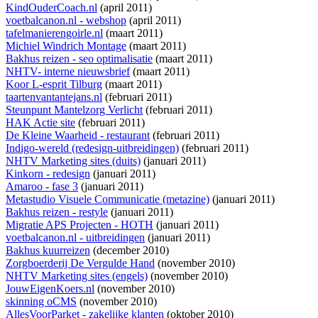
KindOuderCoach.nl
(april 2011)
voetbalcanon.nl - webshop
(april 2011)
tafelmanierengoirle.nl
(maart 2011)
Michiel Windrich Montage
(maart 2011)
Bakhus reizen - seo optimalisatie
(maart 2011)
NHTV- interne nieuwsbrief
(maart 2011)
Koor L-esprit Tilburg
(maart 2011)
taartenvantantejans.nl
(februari 2011)
Steunpunt Mantelzorg Verlicht
(februari 2011)
HAK Actie site
(februari 2011)
De Kleine Waarheid - restaurant
(februari 2011)
Indigo-wereld (redesign-uitbreidingen)
(februari 2011)
NHTV Marketing sites (duits)
(januari 2011)
Kinkorn - redesign
(januari 2011)
Amaroo - fase 3
(januari 2011)
Metastudio Visuele Communicatie (metazine)
(januari 2011)
Bakhus reizen - restyle
(januari 2011)
Migratie APS Projecten - HOTH
(januari 2011)
voetbalcanon.nl - uitbreidingen
(januari 2011)
Bakhus kuurreizen
(december 2010)
Zorgboerderij De Vergulde Hand
(november 2010)
NHTV Marketing sites (engels)
(november 2010)
JouwEigenKoers.nl
(november 2010)
skinning oCMS
(november 2010)
AllesVoorParket - zakelijke klanten
(oktober 2010)