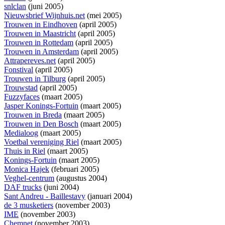
snlclan
(juni 2005)
Nieuwsbrief Wijnhuis.net
(mei 2005)
Trouwen in Eindhoven
(april 2005)
Trouwen in Maastricht
(april 2005)
Trouwen in Rottedam
(april 2005)
Trouwen in Amsterdam
(april 2005)
Attrapereves.net
(april 2005)
Fonstival
(april 2005)
Trouwen in Tilburg
(april 2005)
Trouwstad
(april 2005)
Fuzzyfaces
(maart 2005)
Jasper Konings-Fortuin
(maart 2005)
Trouwen in Breda
(maart 2005)
Trouwen in Den Bosch
(maart 2005)
Medialoog
(maart 2005)
Voetbal vereniging Riel
(maart 2005)
Thuis in Riel
(maart 2005)
Konings-Fortuin
(maart 2005)
Monica Hajek
(februari 2005)
Veghel-centrum
(augustus 2004)
DAF trucks
(juni 2004)
Sant Andreu - Baillestavy
(januari 2004)
de 3 musketiers
(november 2003)
IME
(november 2003)
Chemnet
(november 2003)