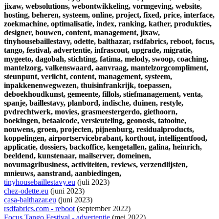
jixaw,
websolutions,
webontwikkeling,
vormgeving,
website,
hosting,
beheren,
systeem,
online,
project,
fixed,
price,
interface,
zoekmachine,
optimalisatie,
index,
ranking,
kather,
produkties,
designer,
bouwen,
content,
management,
jixaw,
tinyhousebaillestavy,
odette,
balthazar,
rsdfabrics,
reboot,
focus,
tango,
festival,
advertentie,
infrascout,
upgrade,
migratie,
mygeeto,
dagobah,
stichting,
fatima,
melody,
swoop,
coaching,
mantelzorg,
valkenswaard,
aanvraag,
mantelzorgcompliment,
steunpunt,
verlicht,
content,
management,
systeem,
inpakkenenwegwezen,
thuisinfrankrijk,
toepassen,
deboekhoudkunst,
gemeente,
fillols,
stiefmanagement,
venta,
spanje,
baillestavy,
planbord,
indische,
duinen,
restyle,
pvdrechtwerk,
movies,
grasmeestergerdo,
giethoorn,
boekingen,
betaalcode,
versleuteling,
geonosis,
tatooine,
nouwens,
groen,
projecten,
pijnenburg,
residualproducts,
koppelingen,
airportservicebrabant,
korthout,
intelligentfood,
applicatie,
dossiers,
backoffice,
kengetallen,
galina,
heinrich,
beeldend,
kunstenaar,
mailserver,
domeinen,
novumagribusiness,
activiteiten,
reviews,
verzendlijsten,
mnieuws,
aanstrand,
aanbiedingen,
tinyhousebaillestavy.eu
(juli 2023)
chez-odette.eu
(juni 2023)
casa-balthazar.eu
(juni 2023)
rsdfabrics.com - reboot
(september 2022)
Focus Tango Festival - advertentie
(mei 2022)