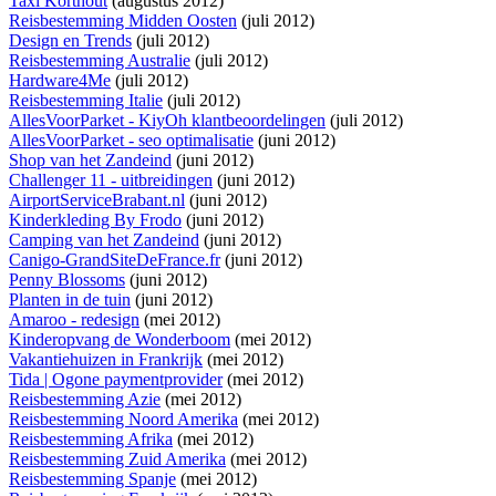
Taxi Korthout
(augustus 2012)
Reisbestemming Midden Oosten
(juli 2012)
Design en Trends
(juli 2012)
Reisbestemming Australie
(juli 2012)
Hardware4Me
(juli 2012)
Reisbestemming Italie
(juli 2012)
AllesVoorParket - KiyOh klantbeoordelingen
(juli 2012)
AllesVoorParket - seo optimalisatie
(juni 2012)
Shop van het Zandeind
(juni 2012)
Challenger 11 - uitbreidingen
(juni 2012)
AirportServiceBrabant.nl
(juni 2012)
Kinderkleding By Frodo
(juni 2012)
Camping van het Zandeind
(juni 2012)
Canigo-GrandSiteDeFrance.fr
(juni 2012)
Penny Blossoms
(juni 2012)
Planten in de tuin
(juni 2012)
Amaroo - redesign
(mei 2012)
Kinderopvang de Wonderboom
(mei 2012)
Vakantiehuizen in Frankrijk
(mei 2012)
Tida | Ogone paymentprovider
(mei 2012)
Reisbestemming Azie
(mei 2012)
Reisbestemming Noord Amerika
(mei 2012)
Reisbestemming Afrika
(mei 2012)
Reisbestemming Zuid Amerika
(mei 2012)
Reisbestemming Spanje
(mei 2012)