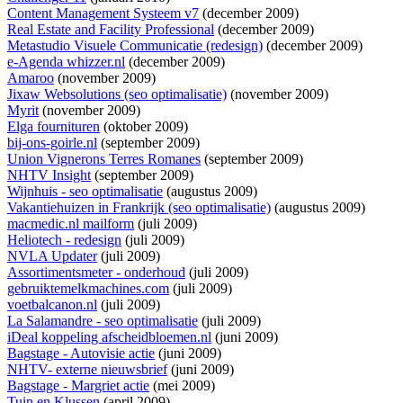
Content Management Systeem v7
(december 2009)
Real Estate and Facility Professional
(december 2009)
Metastudio Visuele Communicatie (redesign)
(december 2009)
e-Agenda whizzer.nl
(december 2009)
Amaroo
(november 2009)
Jixaw Websolutions (seo optimalisatie)
(november 2009)
Myrit
(november 2009)
Elga fournituren
(oktober 2009)
bij-ons-goirle.nl
(september 2009)
Union Vignerons Terres Romanes
(september 2009)
NHTV Insight
(september 2009)
Wijnhuis - seo optimalisatie
(augustus 2009)
Vakantiehuizen in Frankrijk (seo optimalisatie)
(augustus 2009)
macmedic.nl mailform
(juli 2009)
Heliotech - redesign
(juli 2009)
NVLA Updater
(juli 2009)
Assortimentsmeter - onderhoud
(juli 2009)
gebruiktemelkmachines.com
(juli 2009)
voetbalcanon.nl
(juli 2009)
La Salamandre - seo optimalisatie
(juli 2009)
iDeal koppeling afscheidbloemen.nl
(juni 2009)
Bagstage - Autovisie actie
(juni 2009)
NHTV- externe nieuwsbrief
(juni 2009)
Bagstage - Margriet actie
(mei 2009)
Tuin en Klussen
(april 2009)