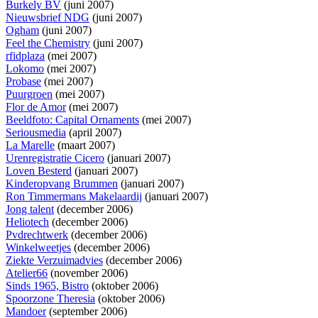
Burkely BV
(juni 2007)
Nieuwsbrief NDG
(juni 2007)
Ogham
(juni 2007)
Feel the Chemistry
(juni 2007)
rfidplaza
(mei 2007)
Lokomo
(mei 2007)
Probase
(mei 2007)
Puurgroen
(mei 2007)
Flor de Amor
(mei 2007)
Beeldfoto: Capital Ornaments
(mei 2007)
Seriousmedia
(april 2007)
La Marelle
(maart 2007)
Urenregistratie Cicero
(januari 2007)
Loven Besterd
(januari 2007)
Kinderopvang Brummen
(januari 2007)
Ron Timmermans Makelaardij
(januari 2007)
Jong talent
(december 2006)
Heliotech
(december 2006)
Pvdrechtwerk
(december 2006)
Winkelweetjes
(december 2006)
Ziekte Verzuimadvies
(december 2006)
Atelier66
(november 2006)
Sinds 1965, Bistro
(oktober 2006)
Spoorzone Theresia
(oktober 2006)
Mandoer
(september 2006)