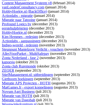
Content Management Systeem v8
(februari 2014)
vanLondenConsultancy.com
(januari 2014)
HobbyHoekje.nl (BackOffice)
(januari 2014)
Actionlabs - migratie
(januari 2014)
Migratie naar Tatooine
(januari 2014)
Profound Logics bv
(december 2013)
eerstehulpbijgriep
(december 2013)
HobbyHoekje.nl
(december 2013)
Kim Hemmes - redesign
(december 2013)
Actionlabs - aanpassingen
(december 2013)
Indigo-wereld - redesign
(november 2013)
Steunpunt Mantelzorg Verlicht - vouchers
(november 2013)
AllesVoorParket - MultiSafepay
(november 2013)
Zonta Nederland - fase 2
(november 2013)
kapoesja
(oktober 2013)
Zonta club Ruremonde
(oktober 2013)
ZEQER
(september 2013)
StiefManagement.nl: uitbreidingen
(september 2013)
Giethoorn boekingen
(september 2013)
Migratie APS Projecten - HOTH
(augustus 2013)
MatGames.fr - export koppelingen
(augustus 2013)
Novum Agri Business
(juli 2013)
Migratie van HOTH
(juli 2013)
Migratie van Dagobah
(juli 2013)
Woonwinkelcentrum.nl
(juli 2013)