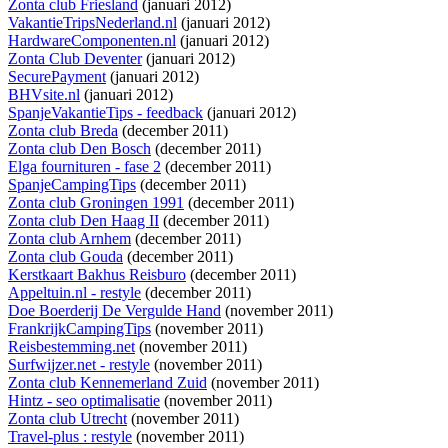
Zonta club Friesland
(januari 2012)
VakantieTripsNederland.nl
(januari 2012)
HardwareComponenten.nl
(januari 2012)
Zonta Club Deventer
(januari 2012)
SecurePayment
(januari 2012)
BHVsite.nl
(januari 2012)
SpanjeVakantieTips - feedback
(januari 2012)
Zonta club Breda
(december 2011)
Zonta club Den Bosch
(december 2011)
Elga fournituren - fase 2
(december 2011)
SpanjeCampingTips
(december 2011)
Zonta club Groningen 1991
(december 2011)
Zonta club Den Haag II
(december 2011)
Zonta club Arnhem
(december 2011)
Zonta club Gouda
(december 2011)
Kerstkaart Bakhus Reisburo
(december 2011)
Appeltuin.nl - restyle
(december 2011)
Doe Boerderij De Vergulde Hand
(november 2011)
FrankrijkCampingTips
(november 2011)
Reisbestemming.net
(november 2011)
Surfwijzer.net - restyle
(november 2011)
Zonta club Kennemerland Zuid
(november 2011)
Hintz - seo optimalisatie
(november 2011)
Zonta club Utrecht
(november 2011)
Travel-plus : restyle
(november 2011)