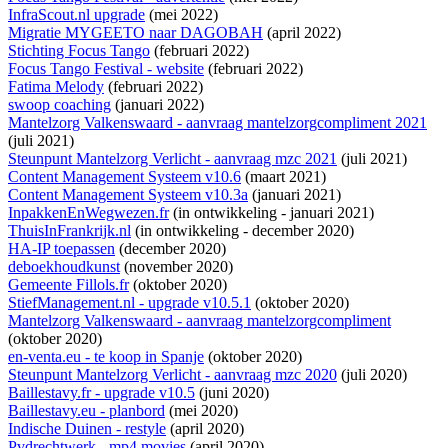
InfraScout.nl upgrade
(mei 2022)
Migratie MYGEETO naar DAGOBAH
(april 2022)
Stichting Focus Tango
(februari 2022)
Focus Tango Festival - website
(februari 2022)
Fatima Melody
(februari 2022)
swoop coaching
(januari 2022)
Mantelzorg Valkenswaard - aanvraag mantelzorgcompliment 2021
(juli 2021)
Steunpunt Mantelzorg Verlicht - aanvraag mzc 2021
(juli 2021)
Content Management Systeem v10.6
(maart 2021)
Content Management Systeem v10.3a
(januari 2021)
InpakkenEnWegwezen.fr
(
in ontwikkeling
- januari 2021)
ThuisInFrankrijk.nl
(
in ontwikkeling
- december 2020)
HA-IP toepassen
(december 2020)
deboekhoudkunst
(november 2020)
Gemeente Fillols.fr
(oktober 2020)
StiefManagement.nl - upgrade v10.5.1
(oktober 2020)
Mantelzorg Valkenswaard - aanvraag mantelzorgcompliment
(oktober 2020)
en-venta.eu - te koop in Spanje
(oktober 2020)
Steunpunt Mantelzorg Verlicht - aanvraag mzc 2020
(juli 2020)
Baillestavy.fr - upgrade v10.5
(juni 2020)
Baillestavy.eu - planbord
(mei 2020)
Indische Duinen - restyle
(april 2020)
Pvdrechtwerk - mp4 movies
(april 2020)