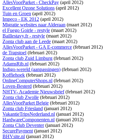
AllesVoorParket - CheckPay
(april 2012)
Excellent Ozone Solutions
(april 2012)
Tuin en Groen
(april 2012)
Impeco - EK 2012
(april 2012)
Migratie websites naar Alderaan
(maart 2012)
el Fuego Goirle - restyle
(maart 2012)
Baillestavy.fr - restyle
(maart 2012)
Zonta club aan de Leede
(maart 2012)
AllesVoorParket - GA E-commerce
(februari 2012)
de Trapstoel
(februari 2012)
Zonta club Zuid Limburg
(februari 2012)
AdamsRib.nl
(februari 2012)
Indigo-wereld (aanpassingen)
(februari 2012)
Koffiehoek
(februari 2012)
OnlineComputerShops.nl
(februari 2012)
Loven-Besterd
(februari 2012)
NHTV- Academie Nieuwsbrief
(februari 2012)
Zonta club Zwolle
(februari 2012)
AllesVoorParket Belgie
(februari 2012)
Zonta club Friesland
(januari 2012)
VakantieTripsNederland.nl
(januari 2012)
HardwareComponenten.nl
(januari 2012)
Zonta Club Deventer
(januari 2012)
SecurePayment
(januari 2012)
BHVsite.nl
(januari 2012)