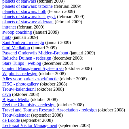
planets of starwars
(februari 2009)
planets of starwars: tatooine
(februari 2009)
planets of starwars: hoth
(februari 2009)
planets of starwars: kashyyyk
(februari 2009)
planets of starwars: alderaan
(februari 2009)
intranet
(februari 2009)
swoop coaching
(januari 2009)
hintz
(januari 2009)
Sant Andreu - redesign
(januari 2009)
God Mediation
(januari 2009)
Passend Onderwijs Midden-Brabant
(januari 2009)
Indische Duinen - redesign
(december 2008)
Stars-Tulips - weblog
(december 2008)
Content Management Systeem v6
(oktober 2008)
Wijnhuis - redesign
(oktober 2008)
Alles voor parket - zoekfunctie
(oktober 2008)
ITSC - photogallery
(oktober 2008)
Trouw-kalender.nl
(oktober 2008)
dsvn
(oktober 2008)
Bijvank Media
(oktober 2008)
Feel the Chemistry - redesign
(oktober 2008)
Travel and Tourism Research Association - redesign
(oktober 2008)
Trouwkalender
(september 2008)
de Bodde
(september 2008)
Lectoraat Visitor Management
(september 2008)