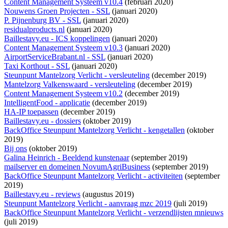
Content Management Systeem v10.4
(februari 2020)
Nouwens Groen Projecten - SSL
(januari 2020)
P. Pijnenburg BV - SSL
(januari 2020)
residualproducts.nl
(januari 2020)
Baillestavy.eu - ICS koppelingen
(januari 2020)
Content Management Systeem v10.3
(januari 2020)
AirportServiceBrabant.nl - SSL
(januari 2020)
Taxi Korthout - SSL
(januari 2020)
Steunpunt Mantelzorg Verlicht - versleuteling
(december 2019)
Mantelzorg Valkenswaard - versleuteling
(december 2019)
Content Management Systeem v10.2
(december 2019)
IntelligentFood - applicatie
(december 2019)
HA-IP toepassen
(december 2019)
Baillestavy.eu - dossiers
(oktober 2019)
BackOffice Steunpunt Mantelzorg Verlicht - kengetallen
(oktober
2019)
Bij ons
(oktober 2019)
Galina Heinrich - Beeldend kunstenaar
(september 2019)
mailserver en domeinen NovumAgriBusiness
(september 2019)
BackOffice Steunpunt Mantelzorg Verlicht - activiteiten
(september
2019)
Baillestavy.eu - reviews
(augustus 2019)
Steunpunt Mantelzorg Verlicht - aanvraag mzc 2019
(juli 2019)
BackOffice Steunpunt Mantelzorg Verlicht - verzendlijsten mnieuws
(juli 2019)