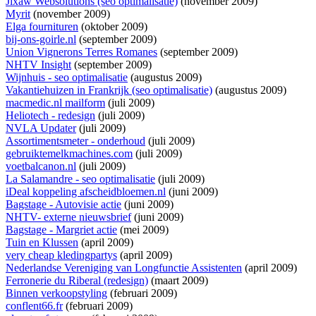
Jixaw Websolutions (seo optimalisatie)
(november 2009)
Myrit
(november 2009)
Elga fournituren
(oktober 2009)
bij-ons-goirle.nl
(september 2009)
Union Vignerons Terres Romanes
(september 2009)
NHTV Insight
(september 2009)
Wijnhuis - seo optimalisatie
(augustus 2009)
Vakantiehuizen in Frankrijk (seo optimalisatie)
(augustus 2009)
macmedic.nl mailform
(juli 2009)
Heliotech - redesign
(juli 2009)
NVLA Updater
(juli 2009)
Assortimentsmeter - onderhoud
(juli 2009)
gebruiktemelkmachines.com
(juli 2009)
voetbalcanon.nl
(juli 2009)
La Salamandre - seo optimalisatie
(juli 2009)
iDeal koppeling afscheidbloemen.nl
(juni 2009)
Bagstage - Autovisie actie
(juni 2009)
NHTV- externe nieuwsbrief
(juni 2009)
Bagstage - Margriet actie
(mei 2009)
Tuin en Klussen
(april 2009)
very cheap kledingpartys
(april 2009)
Nederlandse Vereniging van Longfunctie Assistenten
(april 2009)
Ferronerie du Riberal (redesign)
(maart 2009)
Binnen verkoopstyling
(februari 2009)
conflent66.fr
(februari 2009)