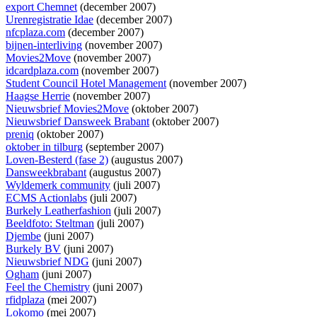
export Chemnet
(december 2007)
Urenregistratie Idae
(december 2007)
nfcplaza.com
(december 2007)
bijnen-interliving
(november 2007)
Movies2Move
(november 2007)
idcardplaza.com
(november 2007)
Student Council Hotel Management
(november 2007)
Haagse Herrie
(november 2007)
Nieuwsbrief Movies2Move
(oktober 2007)
Nieuwsbrief Dansweek Brabant
(oktober 2007)
preniq
(oktober 2007)
oktober in tilburg
(september 2007)
Loven-Besterd (fase 2)
(augustus 2007)
Dansweekbrabant
(augustus 2007)
Wyldemerk community
(juli 2007)
ECMS Actionlabs
(juli 2007)
Burkely Leatherfashion
(juli 2007)
Beeldfoto: Steltman
(juli 2007)
Djembe
(juni 2007)
Burkely BV
(juni 2007)
Nieuwsbrief NDG
(juni 2007)
Ogham
(juni 2007)
Feel the Chemistry
(juni 2007)
rfidplaza
(mei 2007)
Lokomo
(mei 2007)