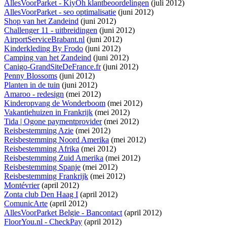
AllesVoorParket - KiyOh klantbeoordelingen
(juli 2012)
AllesVoorParket - seo optimalisatie
(juni 2012)
Shop van het Zandeind
(juni 2012)
Challenger 11 - uitbreidingen
(juni 2012)
AirportServiceBrabant.nl
(juni 2012)
Kinderkleding By Frodo
(juni 2012)
Camping van het Zandeind
(juni 2012)
Canigo-GrandSiteDeFrance.fr
(juni 2012)
Penny Blossoms
(juni 2012)
Planten in de tuin
(juni 2012)
Amaroo - redesign
(mei 2012)
Kinderopvang de Wonderboom
(mei 2012)
Vakantiehuizen in Frankrijk
(mei 2012)
Tida | Ogone paymentprovider
(mei 2012)
Reisbestemming Azie
(mei 2012)
Reisbestemming Noord Amerika
(mei 2012)
Reisbestemming Afrika
(mei 2012)
Reisbestemming Zuid Amerika
(mei 2012)
Reisbestemming Spanje
(mei 2012)
Reisbestemming Frankrijk
(mei 2012)
Montévrier
(april 2012)
Zonta club Den Haag I
(april 2012)
ComunicArte
(april 2012)
AllesVoorParket Belgie - Bancontact
(april 2012)
FloorYou.nl - CheckPay
(april 2012)