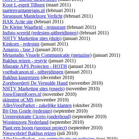
Koor L-esprit Tilburg
(maart 2011)
taartenvantantejans.nl
(februari 2011)
Steunpunt Mantelzorg Verlicht
(februari 2011)
HAK Actie site
(februari 2011)
De Kleine Waarheid - restaurant
(februari 2011)
Indigo-wereld (redesign-uitbreidingen)
(februari 2011)
NHTV Marketing sites (duits)
(januari 2011)
Kinkorn - redesign
(januari 2011)
Amaroo - fase 3
(januari 2011)
Metastudio Visuele Communicatie (metazine)
(januari 2011)
Bakhus reizen - restyle
(januari 2011)
Migratie APS Projecten - HOTH
(januari 2011)
voetbalcanon.nl - uitbreidingen
(januari 2011)
Bakhus kuurreizen
(december 2010)
Zorgboerderij De Vergulde Hand
(november 2010)
NHTV Marketing sites (engels)
(november 2010)
JouwEigenKoers.nl
(november 2010)
skinning oCMS
(november 2010)
AllesVoorParket - zakelijke klanten
(oktober 2010)
Bij Ons Goirle (redesign)
(september 2010)
Urenregistratie Cicero (onderhoud)
(september 2010)
Woningzorg Nederland
(september 2010)
Plant een boom (sponsor project)
(september 2010)
Nieuwsbrief Bakhus reizen
(juli 2010)
AllesVoorParket - seo optimalisatie en redesign
(juni 2010)