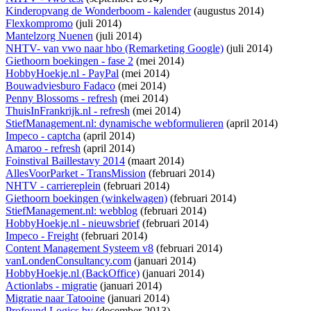
Kinderopvang de Wonderboom - kalender
(augustus 2014)
Flexkompromo
(juli 2014)
Mantelzorg Nuenen
(juli 2014)
NHTV- van vwo naar hbo (Remarketing Google)
(juli 2014)
Giethoorn boekingen - fase 2
(mei 2014)
HobbyHoekje.nl - PayPal
(mei 2014)
Bouwadviesburo Fadaco
(mei 2014)
Penny Blossoms - refresh
(mei 2014)
ThuisInFrankrijk.nl - refresh
(mei 2014)
StiefManagement.nl: dynamische webformulieren
(april 2014)
Impeco - captcha
(april 2014)
Amaroo - refresh
(april 2014)
Foinstival Baillestavy 2014
(maart 2014)
AllesVoorParket - TransMission
(februari 2014)
NHTV - carriereplein
(februari 2014)
Giethoorn boekingen (winkelwagen)
(februari 2014)
StiefManagement.nl: webblog
(februari 2014)
HobbyHoekje.nl - nieuwsbrief
(februari 2014)
Impeco - Freight
(februari 2014)
Content Management Systeem v8
(februari 2014)
vanLondenConsultancy.com
(januari 2014)
HobbyHoekje.nl (BackOffice)
(januari 2014)
Actionlabs - migratie
(januari 2014)
Migratie naar Tatooine
(januari 2014)
Profound Logics bv
(december 2013)