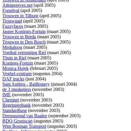
Attrapereves.net
(april 2005)
Fonstival
(april 2005)
Trouwen in Tilburg
(april 2005)
Trouwstad
(april 2005)
Fuzzyfaces
(maart 2005)
Jasper Konings-Fortuin
(maart 2005)
Trouwen in Breda
(maart 2005)
Trouwen in Den Bosch
(maart 2005)
Medialoog
(maart 2005)
Voetbal vereniging Riel
(maart 2005)
Thuis in Riel
(maart 2005)
Konings-Fortuin
(maart 2005)
Monica Hajek
(februari 2005)
Veghel-centrum
(augustus 2004)
DAF trucks
(juni 2004)
Sant Andreu - Baillestavy
(januari 2004)
de 3 musketiers
(november 2003)
IME
(november 2003)
Chemnet
(november 2003)
Begrippenbank
(november 2003)
Standardbase
(november 2003)
Dressuurstal van Baalen
(september 2003)
BDO Groeiscan
(augustus 2003)
Wim Bosman Transport
(augustus 2003)