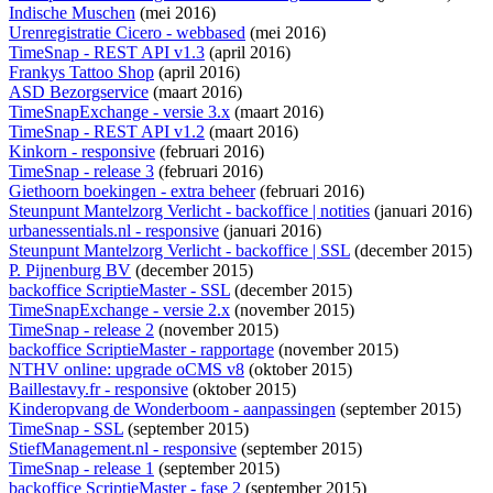
Indische Muschen
(mei 2016)
Urenregistratie Cicero - webbased
(mei 2016)
TimeSnap - REST API v1.3
(april 2016)
Frankys Tattoo Shop
(april 2016)
ASD Bezorgservice
(maart 2016)
TimeSnapExchange - versie 3.x
(maart 2016)
TimeSnap - REST API v1.2
(maart 2016)
Kinkorn - responsive
(februari 2016)
TimeSnap - release 3
(februari 2016)
Giethoorn boekingen - extra beheer
(februari 2016)
Steunpunt Mantelzorg Verlicht - backoffice | notities
(januari 2016)
urbanessentials.nl - responsive
(januari 2016)
Steunpunt Mantelzorg Verlicht - backoffice | SSL
(december 2015)
P. Pijnenburg BV
(december 2015)
backoffice ScriptieMaster - SSL
(december 2015)
TimeSnapExchange - versie 2.x
(november 2015)
TimeSnap - release 2
(november 2015)
backoffice ScriptieMaster - rapportage
(november 2015)
NTHV online: upgrade oCMS v8
(oktober 2015)
Baillestavy.fr - responsive
(oktober 2015)
Kinderopvang de Wonderboom - aanpassingen
(september 2015)
TimeSnap - SSL
(september 2015)
StiefManagement.nl - responsive
(september 2015)
TimeSnap - release 1
(september 2015)
backoffice ScriptieMaster - fase 2
(september 2015)