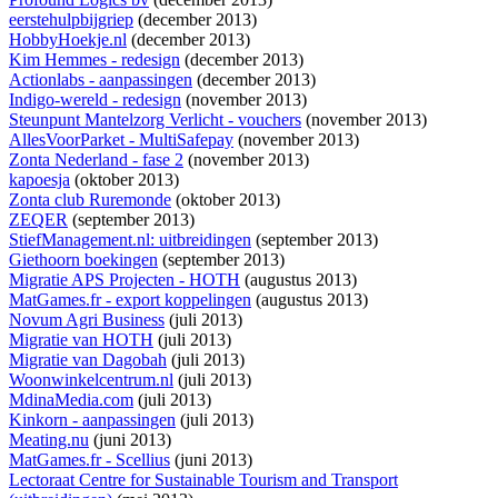
eerstehulpbijgriep
(december 2013)
HobbyHoekje.nl
(december 2013)
Kim Hemmes - redesign
(december 2013)
Actionlabs - aanpassingen
(december 2013)
Indigo-wereld - redesign
(november 2013)
Steunpunt Mantelzorg Verlicht - vouchers
(november 2013)
AllesVoorParket - MultiSafepay
(november 2013)
Zonta Nederland - fase 2
(november 2013)
kapoesja
(oktober 2013)
Zonta club Ruremonde
(oktober 2013)
ZEQER
(september 2013)
StiefManagement.nl: uitbreidingen
(september 2013)
Giethoorn boekingen
(september 2013)
Migratie APS Projecten - HOTH
(augustus 2013)
MatGames.fr - export koppelingen
(augustus 2013)
Novum Agri Business
(juli 2013)
Migratie van HOTH
(juli 2013)
Migratie van Dagobah
(juli 2013)
Woonwinkelcentrum.nl
(juli 2013)
MdinaMedia.com
(juli 2013)
Kinkorn - aanpassingen
(juli 2013)
Meating.nu
(juni 2013)
MatGames.fr - Scellius
(juni 2013)
Lectoraat Centre for Sustainable Tourism and Transport