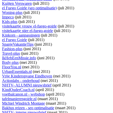
Kuijten Verswaren
(juli 2011)
el Fuego Goirle (seo optimalisatie)
(juli 2011)
Woning-plus
(juli 2011)
Impeco
(juli 2011)
Kids-plus
(juli 2011)
visitekaartje vrouw el-fuego-goirle
(juli 2011)
visitekaartje stier el-fuego-goirle
(juli 2011)
Kinkorn - aanpassingen
(juli 2011)
el Fuego Goirle
(juli 2011)
SpanjeVakantieTips
(juni 2011)
Fashion-plus
(juni 2011)
Travel-plus
(juni 2011)
IkHebEenMissie.info
(juni 2011)
Body-plus
(mei 2011)
FloorYou.nl
(mei 2011)
UrbanEssentials.nl
(mei 2011)
Vrije Kinderopvang Eindhoven
(mei 2011)
Actionlabs - onderhoud
(mei 2011)
NHTV- ALUMNI nieuwsbrief
(april 2011)
KindOuderCoach.nl
(april 2011)
voetbalcanon.nl - webshop
(april 2011)
tafelmanierengoirle.nl
(maart 2011)
Michiel Windrich Montage
(maart 2011)
Bakhus reizen - seo optimalisatie
(maart 2011)
NHTV- interne nieuwsbrief
(maart 2011)