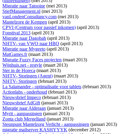
(uitbreidingen)
(mei 2013)
Migratie naar Tatooine
(mei 2013)
StiefManagement.nl
(mei 2013)
vanLondenConsultancy.com
(mei 2013)
Mantelzorg de Kempen
(april 2013)
CPVI (Centrum voor passief inkomen)
(april 2013)
Fonstival 2013
(april 2013)
Migratie naar Dagobah
(april 2013)
NHTV- van VWO naar HBO
(april 2013)
Migratie naar Mygeeto
(april 2013)
MatGames.fr
(maart 2013)
Migratie Fuzzy Faces projecten
(maart 2013)
Wijnhuis.net - restyle
(maart 2013)
Ster in de Horeca
(maart 2013)
NHTV- Storingen (Agent)
(maart 2013)
NHTV- Storingen
(februari 2013)
La Salamandre - optimalisatie voor tablets
(februari 2013)
Actionlabs - onderhoud
(februari 2013)
Nieuwsbrief Impeco
(februari 2013)
Nieuwsbrief AdGift
(januari 2013)
Migratie naar Alderaan
(januari 2013)
Myrit - aanpassingen
(januari 2013)
Zonta club Mergelland
(januari 2013)
Steunpunt Mantelzorg Verlicht - aanpassingen
(januari 2013)
migratie mailserver KASHYYYK
(december 2012)