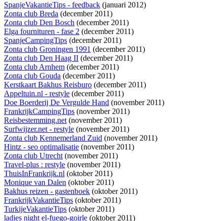
SpanjeVakantieTips - feedback
(januari 2012)
Zonta club Breda
(december 2011)
Zonta club Den Bosch
(december 2011)
Elga fournituren - fase 2
(december 2011)
SpanjeCampingTips
(december 2011)
Zonta club Groningen 1991
(december 2011)
Zonta club Den Haag II
(december 2011)
Zonta club Arnhem
(december 2011)
Zonta club Gouda
(december 2011)
Kerstkaart Bakhus Reisburo
(december 2011)
Appeltuin.nl - restyle
(december 2011)
Doe Boerderij De Vergulde Hand
(november 2011)
FrankrijkCampingTips
(november 2011)
Reisbestemming.net
(november 2011)
Surfwijzer.net - restyle
(november 2011)
Zonta club Kennemerland Zuid
(november 2011)
Hintz - seo optimalisatie
(november 2011)
Zonta club Utrecht
(november 2011)
Travel-plus : restyle
(november 2011)
ThuisInFrankrijk.nl
(oktober 2011)
Monique van Dalen
(oktober 2011)
Bakhus reizen - gastenboek
(oktober 2011)
FrankrijkVakantieTips
(oktober 2011)
TurkijeVakantieTips
(oktober 2011)
ladies night el-fuego-goirle
(oktober 2011)