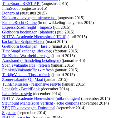
TimeSnap - REST API
(augustus 2015)
InfraScout
(augustus 2015)
Donero.nl
(augustus 2015)
Kinkorn - toevoegen nieuwe taal
(augustus 2015)
FamilieRecht Online
(
in ontwikkeling
- augustus 2015)
ExpressRoadFreight - Impeco
(juli 2015)
Giethoorn boekingen (planbord)
(juli 2015)
NHTV- Academie Nieuwsbrief (IE10)
(april 2015)
backoffice ScriptieMaster
(maart 2015)
Giethoorn boekingen - fase 3
(maart 2015)
TimeSnapExchange (desktop)
(februari 2015)
De Kleine Waarheid - restyle
(januari 2015)
Aanstrand (afhandeling betalingen)
(januari 2015)
SpanjeVakantieTips - refresh
(januari 2015)
FrankrijkVakantieTips - refresh
(januari 2015)
TurkijeVakantieTips - refresh
(januari 2015)
Zomervakantie Op Maat
(januari 2015)
TuinEnKlussen - responsive restyle
(januari 2015)
LeadsMe - BeeldBank
(december 2014)
LeadsMe - restyle
(december 2014)
NHTV- Academie Nieuwsbrief (uitbreidingen)
(november 2014)
Steunpunt Mantelzorg Verlicht - actie coupons
(november 2014)
ZEQER - toevoegen Duitse taal
(september 2014)
Signalus
(september 2014)
NHTV - vwo test
(september 2014)