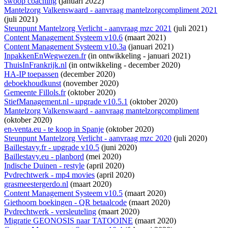
swoop coaching
(januari 2022)
Mantelzorg Valkenswaard - aanvraag mantelzorgcompliment 2021
(juli 2021)
Steunpunt Mantelzorg Verlicht - aanvraag mzc 2021
(juli 2021)
Content Management Systeem v10.6
(maart 2021)
Content Management Systeem v10.3a
(januari 2021)
InpakkenEnWegwezen.fr
(
in ontwikkeling
- januari 2021)
ThuisInFrankrijk.nl
(
in ontwikkeling
- december 2020)
HA-IP toepassen
(december 2020)
deboekhoudkunst
(november 2020)
Gemeente Fillols.fr
(oktober 2020)
StiefManagement.nl - upgrade v10.5.1
(oktober 2020)
Mantelzorg Valkenswaard - aanvraag mantelzorgcompliment
(oktober 2020)
en-venta.eu - te koop in Spanje
(oktober 2020)
Steunpunt Mantelzorg Verlicht - aanvraag mzc 2020
(juli 2020)
Baillestavy.fr - upgrade v10.5
(juni 2020)
Baillestavy.eu - planbord
(mei 2020)
Indische Duinen - restyle
(april 2020)
Pvdrechtwerk - mp4 movies
(april 2020)
grasmeestergerdo.nl
(maart 2020)
Content Management Systeem v10.5
(maart 2020)
Giethoorn boekingen - QR betaalcode
(maart 2020)
Pvdrechtwerk - versleuteling
(maart 2020)
Migratie GEONOSIS naar TATOOINE
(maart 2020)