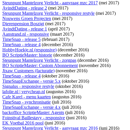
Steunpunt Mantelzorg Verlicht - aanvraag mzc 2017
(mei 2017)
AvindtDating - release 2
(mei 2017)
Steunpunt Mantelzorg Verlicht - responsive restyle
(mei 2017)
Nouwens Groen Projecten
(mei 2017)
Dierenpension Boszigt
(mei 2017)
AvindtDating - release 1
(april 2017)
Aanstrand.nl - responsive
(maart 2017)
TimeSnap - release 5
(februari 2017)
TimeSnap - release 4
(december 2016)
HobbyHoekje.nl (responsive)
(december 2016)
BO ScriptieMaster: historie
(december 2016)
Steunpunt Mantelzorg Verlicht - zorgpas
(december 2016)
BO ScriptieMaster: Custom Abonnement
(november 2016)
Jixaw Customers (facturatie)
(november 2016)
TimeSnap - release 4
(oktober 2016)
TimeSnapExchange - versie 5.x
(oktober 2016)
Signalus - responsive restyle
(oktober 2016)
lafolie.nl | verycheap.nl
(augustus 2016)
Cafe Karel - menu kaarten
(augustus 2016)
TimeSnap - synchronisatie
(juli 2016)
TimeSnapExchange - versie 4.x
(juli 2016)
backoffice ScriptieMaster: Agents
(juli 2016)
Foinstival Baillestavy - responsive
(juni 2016)
EK Voetbal 2016 pool
(juni 2016)
Steunpunt Mantelzorg Verlicht - aanvraag mzc 2016
(juni 2016)