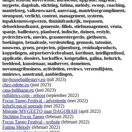
mygeeto,
dagobah,
stichting,
fatima,
melody,
swoop,
coaching,
mantelzorg,
valkenswaard,
aanvraag,
mantelzorgcompliment,
steunpunt,
verlicht,
content,
management,
systeem,
inpakkenenwegwezen,
thuisinfrankrijk,
toepassen,
deboekhoudkunst,
gemeente,
fillols,
stiefmanagement,
venta,
spanje,
baillestavy,
planbord,
indische,
duinen,
restyle,
pvdrechtwerk,
movies,
grasmeestergerdo,
giethoorn,
boekingen,
betaalcode,
versleuteling,
geonosis,
tatooine,
nouwens,
groen,
projecten,
pijnenburg,
residualproducts,
koppelingen,
airportservicebrabant,
korthout,
intelligentfood,
applicatie,
dossiers,
backoffice,
kengetallen,
galina,
heinrich,
beeldend,
kunstenaar,
mailserver,
domeinen,
novumagribusiness,
activiteiten,
reviews,
verzendlijsten,
mnieuws,
aanstrand,
aanbiedingen,
tinyhousebaillestavy.eu
(juli 2023)
chez-odette.eu
(juni 2023)
casa-balthazar.eu
(juni 2023)
rsdfabrics.com - reboot
(september 2022)
Focus Tango Festival - advertentie
(mei 2022)
InfraScout.nl upgrade
(mei 2022)
Migratie MYGEETO naar DAGOBAH
(april 2022)
Stichting Focus Tango
(februari 2022)
Focus Tango Festival - website
(februari 2022)
Fatima Melody
(februari 2022)