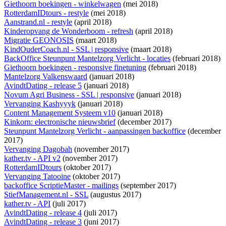
Giethoorn boekingen - winkelwagen
(mei 2018)
RotterdamIDtours - restyle
(mei 2018)
Aanstrand.nl - restyle
(april 2018)
Kinderopvang de Wonderboom - refresh
(april 2018)
Migratie GEONOSIS
(maart 2018)
KindOuderCoach.nl - SSL | responsive
(maart 2018)
BackOffice Steunpunt Mantelzorg Verlicht - locaties
(februari 2018)
Giethoorn boekingen - responsive finetuning
(februari 2018)
Mantelzorg Valkenswaard
(januari 2018)
AvindtDating - release 5
(januari 2018)
Novum Agri Business - SSL | responsive
(januari 2018)
Vervanging Kashyyyk
(januari 2018)
Content Management Systeem v10
(januari 2018)
Kinkorn: electronische nieuwsbrief
(december 2017)
Steunpunt Mantelzorg Verlicht - aanpassingen backoffice
(december
2017)
Vervanging Dagobah
(november 2017)
kather.tv - API v2
(november 2017)
RotterdamIDtours
(oktober 2017)
Vervanging Tatooine
(oktober 2017)
backoffice ScriptieMaster - mailings
(september 2017)
StiefManagement.nl - SSL
(augustus 2017)
kather.tv - API
(juli 2017)
AvindtDating - release 4
(juli 2017)
AvindtDating - release 3
(juni 2017)