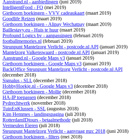
Aanstrand.nl - aanbiedingen
(juni 2019)
IntelligentFood - FO
(mei 2019)
Giethoorn boekingen - VVV cadeaukaart
(maart 2019)
Goodlife Reizen
(maart 2019)
Giethoorn boekingen - Alipay Wechatpay
(maart 2019)
Baillestavy.eu - Huis te huur
(maart 2019)
Profound Logics bv - aanpassingen
(februari 2019)
footballmemories.nl
(februari 2019)
Steunpunt Mantelzorg Verlicht - postcode.nl API
(januari 2019)
Mantelzorg Valkenswaard - postcode.nl API
(januari 2019)
Aanstrand.nl - Google Maps v3
(januari 2019)
Giethoorn boekingen - Google Maps v3
(januari 2019)
BackOffice Steunpunt Mantelzorg Verlicht - postcode.nl API
(december 2018)
Signalus - SLL
(december 2018)
HobbyHoekje.nl - Google Maps v3
(december 2018)
Giethoorn boekingen - Mollie
(december 2018)
HA-IP toepassen
(december 2018)
Pvdrechtwerk
(november 2018)
TuinEnKlussen - SSL
(augustus 2018)
Kim Hemmes - landingspagina
(juli 2018)
RotterdamIDtours - betaalmethode
(juli 2018)
Vermeulen Eieren
(juli 2018)
Steunpunt Mantelzorg Verlicht - aanvraag mzc 2018
(juni 2018)
Giethoorn boekingen - filters
(mei 2018)