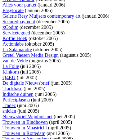
Alles voor parket
(januari 2006)
Easylocate
(januari 2006)
Galerie Resy Muijsers contemporary art
(januari 2006)
Securedpayment
(december 2005)
xCodim
(december 2005)
Servicetegoed
(december 2005)
Koffie Hoek
(oktober 2005)
Actionlabs
(oktober 2005)
La Salamandre
(oktober 2005)
Gretel Vaesen Media Design
(augustus 2005)
van de Velde
(augustus 2005)
La Folie
(juli 2005)
Kinkorn
(juli 2005)
Q4EU
(juli 2005)
De digitale Nieuwsbrief
(juni 2005)
Trackbase
(juni 2005)
Indische duinen
(juni 2005)
Perfectplasma
(juni 2005)
Tradez
(juni 2005)
snlclan
(juni 2005)
Nieuwsbrief Wijnhuis.net
(mei 2005)
Trouwen in Eindhoven
(april 2005)
Trouwen in Maastricht
(april 2005)
Trouwen in Rottedam
(april 2005)
Trouwen in Amsterdam
(april 2005)