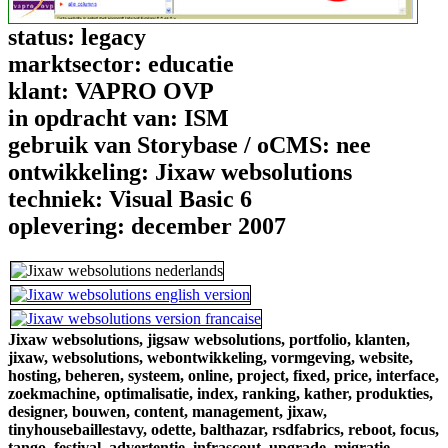
status:
legacy
marktsector:
educatie
klant:
VAPRO OVP
in opdracht van:
ISM
gebruik van Storybase / oCMS:
nee
ontwikkeling:
Jixaw websolutions
techniek:
Visual Basic 6
oplevering:
december 2007
Jixaw websolutions,
jigsaw websolutions,
portfolio,
klanten,
jixaw,
websolutions,
webontwikkeling,
vormgeving,
website,
hosting,
beheren,
systeem,
online,
project,
fixed,
price,
interface,
zoekmachine,
optimalisatie,
index,
ranking,
kather,
produkties,
designer,
bouwen,
content,
management,
jixaw,
tinyhousebaillestavy,
odette,
balthazar,
rsdfabrics,
reboot,
focus,
tango,
festival,
advertentie,
infrascout,
upgrade,
migratie,