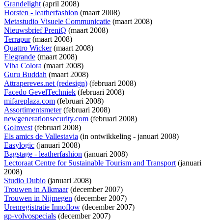
Grandelight
(april 2008)
Horsten - leatherfashion
(maart 2008)
Metastudio Visuele Communicatie
(maart 2008)
Nieuwsbrief PreniQ
(maart 2008)
Terrapur
(maart 2008)
Quattro Wicker
(maart 2008)
Elegrande
(maart 2008)
Viba Colora
(maart 2008)
Guru Buddah
(maart 2008)
Attrapereves.net (redesign)
(februari 2008)
Facedo GevelTechniek
(februari 2008)
mifareplaza.com
(februari 2008)
Assortimentsmeter
(februari 2008)
newgenerationsecurity.com
(februari 2008)
GoInvest
(februari 2008)
Els amics de Vallestavia
(
in ontwikkeling
- januari 2008)
Easylogic
(januari 2008)
Bagstage - leatherfashion
(januari 2008)
Lectoraat Centre for Sustainable Tourism and Transport
(januari
2008)
Studio Dubio
(januari 2008)
Trouwen in Alkmaar
(december 2007)
Trouwen in Nijmegen
(december 2007)
Urenregistratie Innoflow
(december 2007)
gp-volvospecials
(december 2007)