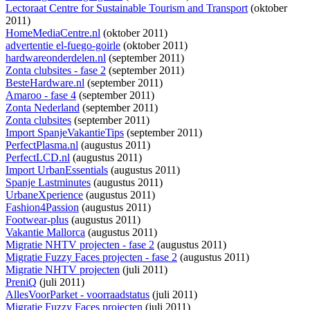
Lectoraat Centre for Sustainable Tourism and Transport
(oktober
2011)
HomeMediaCentre.nl
(oktober 2011)
advertentie el-fuego-goirle
(oktober 2011)
hardwareonderdelen.nl
(september 2011)
Zonta clubsites - fase 2
(september 2011)
BesteHardware.nl
(september 2011)
Amaroo - fase 4
(september 2011)
Zonta Nederland
(september 2011)
Zonta clubsites
(september 2011)
Import SpanjeVakantieTips
(september 2011)
PerfectPlasma.nl
(augustus 2011)
PerfectLCD.nl
(augustus 2011)
Import UrbanEssentials
(augustus 2011)
Spanje Lastminutes
(augustus 2011)
UrbaneXperience
(augustus 2011)
Fashion4Passion
(augustus 2011)
Footwear-plus
(augustus 2011)
Vakantie Mallorca
(augustus 2011)
Migratie NHTV projecten - fase 2
(augustus 2011)
Migratie Fuzzy Faces projecten - fase 2
(augustus 2011)
Migratie NHTV projecten
(juli 2011)
PreniQ
(juli 2011)
AllesVoorParket - voorraadstatus
(juli 2011)
Migratie Fuzzy Faces projecten
(juli 2011)