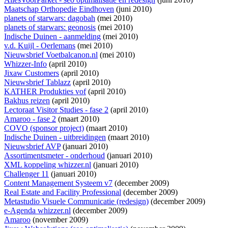
Maatschap Orthopedie Eindhoven
(juni 2010)
planets of starwars: dagobah
(mei 2010)
planets of starwars: geonosis
(mei 2010)
Indische Duinen - aanmelding
(mei 2010)
v.d. Kuijl - Oerlemans
(mei 2010)
Nieuwsbrief Voetbalcanon.nl
(mei 2010)
Whizzer-Info
(april 2010)
Jixaw Customers
(april 2010)
Nieuwsbrief Tablazz
(april 2010)
KATHER Produkties vof
(april 2010)
Bakhus reizen
(april 2010)
Lectoraat Visitor Studies - fase 2
(april 2010)
Amaroo - fase 2
(maart 2010)
COVO (sponsor project)
(maart 2010)
Indische Duinen - uitbreidingen
(maart 2010)
Nieuwsbrief AVP
(januari 2010)
Assortimentsmeter - onderhoud
(januari 2010)
XML koppeling whizzer.nl
(januari 2010)
Challenger 11
(januari 2010)
Content Management Systeem v7
(december 2009)
Real Estate and Facility Professional
(december 2009)
Metastudio Visuele Communicatie (redesign)
(december 2009)
e-Agenda whizzer.nl
(december 2009)
Amaroo
(november 2009)