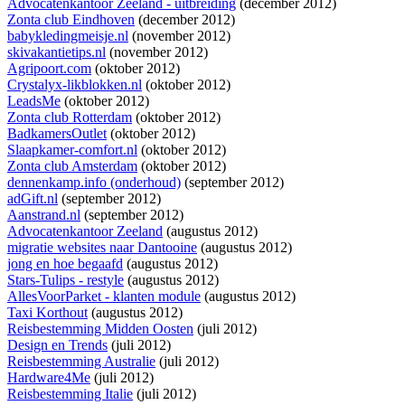
Advocatenkantoor Zeeland - uitbreiding
(december 2012)
Zonta club Eindhoven
(december 2012)
babykledingmeisje.nl
(november 2012)
skivakantietips.nl
(november 2012)
Agripoort.com
(oktober 2012)
Crystalyx-likblokken.nl
(oktober 2012)
LeadsMe
(oktober 2012)
Zonta club Rotterdam
(oktober 2012)
BadkamersOutlet
(oktober 2012)
Slaapkamer-comfort.nl
(oktober 2012)
Zonta club Amsterdam
(oktober 2012)
dennenkamp.info (onderhoud)
(september 2012)
adGift.nl
(september 2012)
Aanstrand.nl
(september 2012)
Advocatenkantoor Zeeland
(augustus 2012)
migratie websites naar Dantooine
(augustus 2012)
jong en hoe begaafd
(augustus 2012)
Stars-Tulips - restyle
(augustus 2012)
AllesVoorParket - klanten module
(augustus 2012)
Taxi Korthout
(augustus 2012)
Reisbestemming Midden Oosten
(juli 2012)
Design en Trends
(juli 2012)
Reisbestemming Australie
(juli 2012)
Hardware4Me
(juli 2012)
Reisbestemming Italie
(juli 2012)