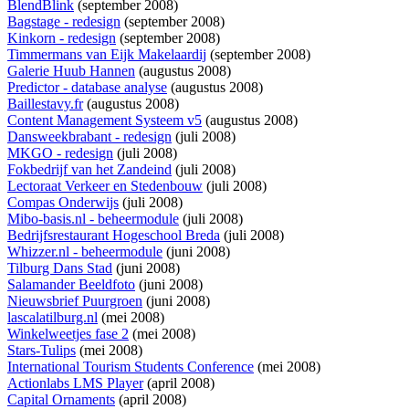
BlendBlink
(september 2008)
Bagstage - redesign
(september 2008)
Kinkorn - redesign
(september 2008)
Timmermans van Eijk Makelaardij
(september 2008)
Galerie Huub Hannen
(augustus 2008)
Predictor - database analyse
(augustus 2008)
Baillestavy.fr
(augustus 2008)
Content Management Systeem v5
(augustus 2008)
Dansweekbrabant - redesign
(juli 2008)
MKGO - redesign
(juli 2008)
Fokbedrijf van het Zandeind
(juli 2008)
Lectoraat Verkeer en Stedenbouw
(juli 2008)
Compas Onderwijs
(juli 2008)
Mibo-basis.nl - beheermodule
(juli 2008)
Bedrijfsrestaurant Hogeschool Breda
(juli 2008)
Whizzer.nl - beheermodule
(juni 2008)
Tilburg Dans Stad
(juni 2008)
Salamander Beeldfoto
(juni 2008)
Nieuwsbrief Puurgroen
(juni 2008)
lascalatilburg.nl
(mei 2008)
Winkelweetjes fase 2
(mei 2008)
Stars-Tulips
(mei 2008)
International Tourism Students Conference
(mei 2008)
Actionlabs LMS Player
(april 2008)
Capital Ornaments
(april 2008)