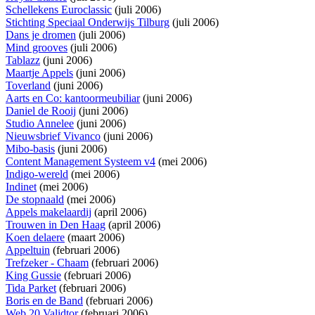
Schellekens Euroclassic
(juli 2006)
Stichting Speciaal Onderwijs Tilburg
(juli 2006)
Dans je dromen
(juli 2006)
Mind grooves
(juli 2006)
Tablazz
(juni 2006)
Maartje Appels
(juni 2006)
Toverland
(juni 2006)
Aarts en Co: kantoormeubiliar
(juni 2006)
Daniel de Rooij
(juni 2006)
Studio Annelee
(juni 2006)
Nieuwsbrief Vivanco
(juni 2006)
Mibo-basis
(juni 2006)
Content Management Systeem v4
(mei 2006)
Indigo-wereld
(mei 2006)
Indinet
(mei 2006)
De stopnaald
(mei 2006)
Appels makelaardij
(april 2006)
Trouwen in Den Haag
(april 2006)
Koen delaere
(maart 2006)
Appeltuin
(februari 2006)
Trefzeker - Chaam
(februari 2006)
King Gussie
(februari 2006)
Tida Parket
(februari 2006)
Boris en de Band
(februari 2006)
Web 20 Validtor
(februari 2006)