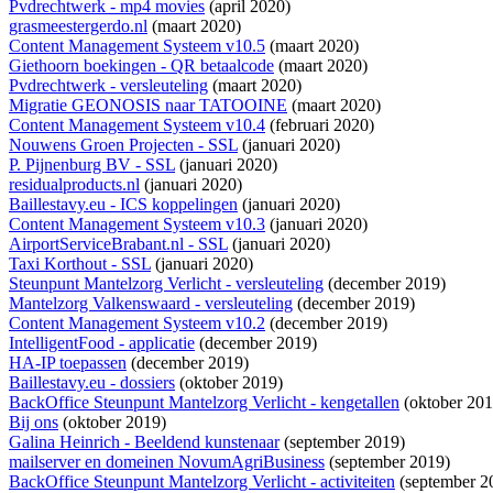
Pvdrechtwerk - mp4 movies
(april 2020)
grasmeestergerdo.nl
(maart 2020)
Content Management Systeem v10.5
(maart 2020)
Giethoorn boekingen - QR betaalcode
(maart 2020)
Pvdrechtwerk - versleuteling
(maart 2020)
Migratie GEONOSIS naar TATOOINE
(maart 2020)
Content Management Systeem v10.4
(februari 2020)
Nouwens Groen Projecten - SSL
(januari 2020)
P. Pijnenburg BV - SSL
(januari 2020)
residualproducts.nl
(januari 2020)
Baillestavy.eu - ICS koppelingen
(januari 2020)
Content Management Systeem v10.3
(januari 2020)
AirportServiceBrabant.nl - SSL
(januari 2020)
Taxi Korthout - SSL
(januari 2020)
Steunpunt Mantelzorg Verlicht - versleuteling
(december 2019)
Mantelzorg Valkenswaard - versleuteling
(december 2019)
Content Management Systeem v10.2
(december 2019)
IntelligentFood - applicatie
(december 2019)
HA-IP toepassen
(december 2019)
Baillestavy.eu - dossiers
(oktober 2019)
BackOffice Steunpunt Mantelzorg Verlicht - kengetallen
(oktober 201
Bij ons
(oktober 2019)
Galina Heinrich - Beeldend kunstenaar
(september 2019)
mailserver en domeinen NovumAgriBusiness
(september 2019)
BackOffice Steunpunt Mantelzorg Verlicht - activiteiten
(september 2