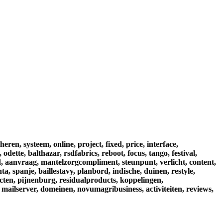
heren,
systeem,
online,
project,
fixed,
price,
interface,
,
odette,
balthazar,
rsdfabrics,
reboot,
focus,
tango,
festival,
,
aanvraag,
mantelzorgcompliment,
steunpunt,
verlicht,
content,
nta,
spanje,
baillestavy,
planbord,
indische,
duinen,
restyle,
cten,
pijnenburg,
residualproducts,
koppelingen,
mailserver,
domeinen,
novumagribusiness,
activiteiten,
reviews,