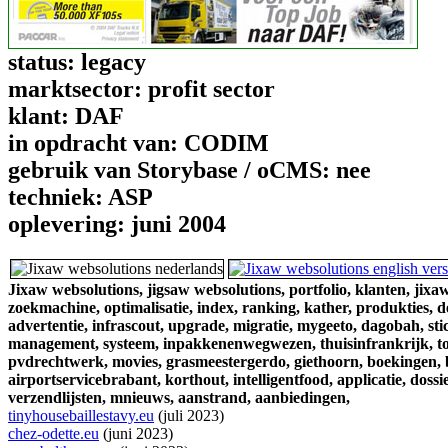
status:
legacy
marktsector:
profit sector
klant:
DAF
in opdracht van:
CODIM
gebruik van Storybase / oCMS:
nee
techniek:
ASP
oplevering:
juni 2004
Jixaw websolutions,
jigsaw websolutions,
portfolio,
klanten,
jixaw
zoekmachine,
optimalisatie,
index,
ranking,
kather,
produkties,
d
advertentie,
infrascout,
upgrade,
migratie,
mygeeto,
dagobah,
sti
management,
systeem,
inpakkenenwegwezen,
thuisinfrankrijk,
t
pvdrechtwerk,
movies,
grasmeestergerdo,
giethoorn,
boekingen,
airportservicebrabant,
korthout,
intelligentfood,
applicatie,
dossie
verzendlijsten,
mnieuws,
aanstrand,
aanbiedingen,
tinyhousebaillestavy.eu
(juli 2023)
chez-odette.eu
(juni 2023)