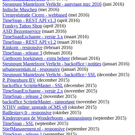
Steunpunt Mantelzorg Verlicht - aanvraag mzc 2016
(juni 2016)
Indische Muschen
(mei 2016)
Urenregistratie Cicero - webbased
(mei 2016)
TimeSnap - REST API v1.3
(april 2016)
Frankys Tattoo Shop
(april 2016)
ASD Bezorgservice
(maart 2016)
TimeSnapExchange - versie 3.x
(maart 2016)
TimeSnap - REST API v1.2
(maart 2016)
Kinkorn - responsive
(februari 2016)
TimeSnap - release 3
(februari 2016)
Giethoorn boekingen - extra beheer
(februari 2016)
Steunpunt Mantelzorg Verlicht - backoffice | notities
(januari 2016)
urbanessentials.nl - responsive
(januari 2016)
Steunpunt Mantelzorg Verlicht - backoffice | SSL
(december 2015)
P. Pijnenburg BV
(december 2015)
backoffice ScriptieMaster - SSL
(december 2015)
TimeSnapExchange - versie 2.x
(november 2015)
TimeSnap - release 2
(november 2015)
backoffice ScriptieMaster - rapportage
(november 2015)
NTHV online: upgrade oCMS v8
(oktober 2015)
Baillestavy.fr - responsive
(oktober 2015)
Kinderopvang de Wonderboom - aanpassingen
(september 2015)
TimeSnap - SSL
(september 2015)
StiefManagement.nl - responsive
(september 2015)
TimeSnap - release 1
(september 2015)