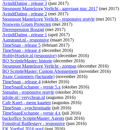
AvindtDating - release 3
(juni 2017)
Steunpunt Mantelzorg Verlicht - aanvraag mzc 2017
(mei 2017)
AvindtDating - release 2
(mei 2017)
Steunpunt Mantelzorg Verlicht - responsive restyle
(mei 2017)
Nouwens Groen Projecten
(mei 2017)
Dierenpension Boszigt
(mei 2017)
AvindtDating - release 1
(april 2017)
Aanstrand.nl - responsive
(maart 2017)
TimeSnap - release 5
(februari 2017)
TimeSnap - release 4
(december 2016)
HobbyHoekje.nl (responsive)
(december 2016)
BO ScriptieMaster: historie
(december 2016)
Steunpunt Mantelzorg Verlicht - zorgpas
(december 2016)
BO ScriptieMaster: Custom Abonnement
(november 2016)
Jixaw Customers (facturatie)
(november 2016)
TimeSnap - release 4
(oktober 2016)
TimeSnapExchange - versie 5.x
(oktober 2016)
Signalus - responsive restyle
(oktober 2016)
lafolie.nl | verycheap.nl
(augustus 2016)
Cafe Karel - menu kaarten
(augustus 2016)
TimeSnap - synchronisatie
(juli 2016)
TimeSnapExchange - versie 4.x
(juli 2016)
backoffice ScriptieMaster: Agents
(juli 2016)
Foinstival Baillestavy - responsive
(juni 2016)
EK Voetbal 2016 pool
(juni 2016)