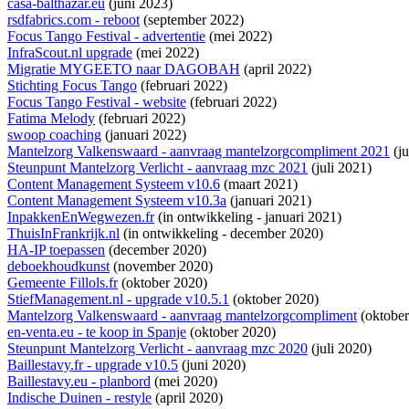
casa-balthazar.eu
(juni 2023)
rsdfabrics.com - reboot
(september 2022)
Focus Tango Festival - advertentie
(mei 2022)
InfraScout.nl upgrade
(mei 2022)
Migratie MYGEETO naar DAGOBAH
(april 2022)
Stichting Focus Tango
(februari 2022)
Focus Tango Festival - website
(februari 2022)
Fatima Melody
(februari 2022)
swoop coaching
(januari 2022)
Mantelzorg Valkenswaard - aanvraag mantelzorgcompliment 2021
(ju
Steunpunt Mantelzorg Verlicht - aanvraag mzc 2021
(juli 2021)
Content Management Systeem v10.6
(maart 2021)
Content Management Systeem v10.3a
(januari 2021)
InpakkenEnWegwezen.fr
(
in ontwikkeling
- januari 2021)
ThuisInFrankrijk.nl
(
in ontwikkeling
- december 2020)
HA-IP toepassen
(december 2020)
deboekhoudkunst
(november 2020)
Gemeente Fillols.fr
(oktober 2020)
StiefManagement.nl - upgrade v10.5.1
(oktober 2020)
Mantelzorg Valkenswaard - aanvraag mantelzorgcompliment
(oktober
en-venta.eu - te koop in Spanje
(oktober 2020)
Steunpunt Mantelzorg Verlicht - aanvraag mzc 2020
(juli 2020)
Baillestavy.fr - upgrade v10.5
(juni 2020)
Baillestavy.eu - planbord
(mei 2020)
Indische Duinen - restyle
(april 2020)