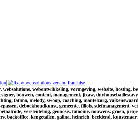
,
websolutions,
webontwikkeling,
vormgeving,
website,
hosting,
be
esigner,
bouwen,
content,
management,
jixaw,
tinyhousebaillestavy
chting,
fatima,
melody,
swoop,
coaching,
mantelzorg,
valkenswaard
oepassen,
deboekhoudkunst,
gemeente,
fillols,
stiefmanagement,
ve
betaalcode,
versleuteling,
geonosis,
tatooine,
nouwens,
groen,
proje
rs,
backoffice,
kengetallen,
galina,
heinrich,
beeldend,
kunstenaar,