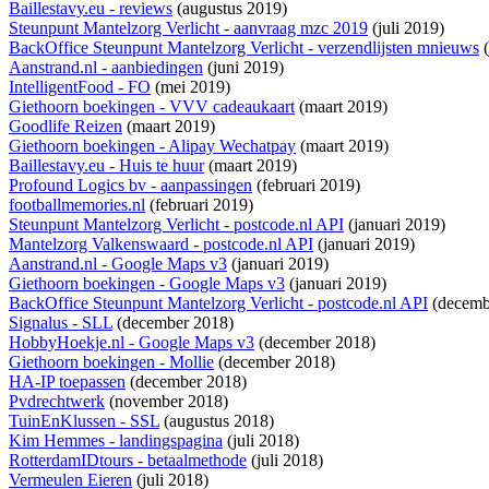
Baillestavy.eu - reviews
(augustus 2019)
Steunpunt Mantelzorg Verlicht - aanvraag mzc 2019
(juli 2019)
BackOffice Steunpunt Mantelzorg Verlicht - verzendlijsten mnieuws
(
Aanstrand.nl - aanbiedingen
(juni 2019)
IntelligentFood - FO
(mei 2019)
Giethoorn boekingen - VVV cadeaukaart
(maart 2019)
Goodlife Reizen
(maart 2019)
Giethoorn boekingen - Alipay Wechatpay
(maart 2019)
Baillestavy.eu - Huis te huur
(maart 2019)
Profound Logics bv - aanpassingen
(februari 2019)
footballmemories.nl
(februari 2019)
Steunpunt Mantelzorg Verlicht - postcode.nl API
(januari 2019)
Mantelzorg Valkenswaard - postcode.nl API
(januari 2019)
Aanstrand.nl - Google Maps v3
(januari 2019)
Giethoorn boekingen - Google Maps v3
(januari 2019)
BackOffice Steunpunt Mantelzorg Verlicht - postcode.nl API
(decemb
Signalus - SLL
(december 2018)
HobbyHoekje.nl - Google Maps v3
(december 2018)
Giethoorn boekingen - Mollie
(december 2018)
HA-IP toepassen
(december 2018)
Pvdrechtwerk
(november 2018)
TuinEnKlussen - SSL
(augustus 2018)
Kim Hemmes - landingspagina
(juli 2018)
RotterdamIDtours - betaalmethode
(juli 2018)
Vermeulen Eieren
(juli 2018)