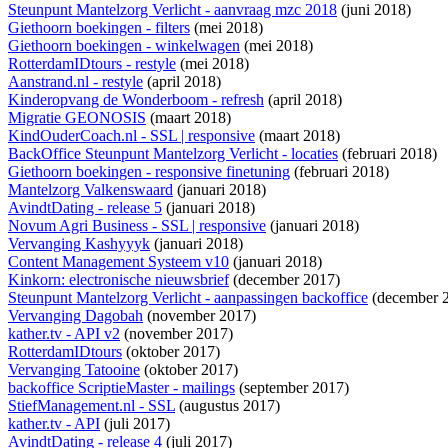
Steunpunt Mantelzorg Verlicht - aanvraag mzc 2018
(juni 2018)
Giethoorn boekingen - filters
(mei 2018)
Giethoorn boekingen - winkelwagen
(mei 2018)
RotterdamIDtours - restyle
(mei 2018)
Aanstrand.nl - restyle
(april 2018)
Kinderopvang de Wonderboom - refresh
(april 2018)
Migratie GEONOSIS
(maart 2018)
KindOuderCoach.nl - SSL | responsive
(maart 2018)
BackOffice Steunpunt Mantelzorg Verlicht - locaties
(februari 2018)
Giethoorn boekingen - responsive finetuning
(februari 2018)
Mantelzorg Valkenswaard
(januari 2018)
AvindtDating - release 5
(januari 2018)
Novum Agri Business - SSL | responsive
(januari 2018)
Vervanging Kashyyyk
(januari 2018)
Content Management Systeem v10
(januari 2018)
Kinkorn: electronische nieuwsbrief
(december 2017)
Steunpunt Mantelzorg Verlicht - aanpassingen backoffice
(december 
Vervanging Dagobah
(november 2017)
kather.tv - API v2
(november 2017)
RotterdamIDtours
(oktober 2017)
Vervanging Tatooine
(oktober 2017)
backoffice ScriptieMaster - mailings
(september 2017)
StiefManagement.nl - SSL
(augustus 2017)
kather.tv - API
(juli 2017)
AvindtDating - release 4
(juli 2017)