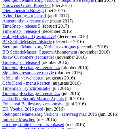
Steunpunt Mantelzorg Verlicht - responsive restyle
(mei 2017)
Nouwens Groen Projecten
(mei 2017)
Dierenpension Boszigt
(mei 2017)
AvindtDating - release 1
(april 2017)
Aanstrand.nl - responsive
(maart 2017)
TimeSnap - release 5
(februari 2017)
TimeSnap - release 4
(december 2016)
HobbyHoekje.nl (responsive)
(december 2016)
BO ScriptieMaster: historie
(december 2016)
Steunpunt Mantelzorg Verlicht - zorgpas
(december 2016)
BO ScriptieMaster: Custom Abonnement
(november 2016)
Jixaw Customers (facturatie)
(november 2016)
TimeSnap - release 4
(oktober 2016)
TimeSnapExchange - versie 5.x
(oktober 2016)
Signalus - responsive restyle
(oktober 2016)
lafolie.nl | verycheap.nl
(augustus 2016)
Cafe Karel - menu kaarten
(augustus 2016)
TimeSnap - synchronisatie
(juli 2016)
TimeSnapExchange - versie 4.x
(juli 2016)
backoffice ScriptieMaster: Agents
(juli 2016)
Foinstival Baillestavy - responsive
(juni 2016)
EK Voetbal 2016 pool
(juni 2016)
Steunpunt Mantelzorg Verlicht - aanvraag mzc 2016
(juni 2016)
Indische Muschen
(mei 2016)
Urenregistratie Cicero - webbased
(mei 2016)