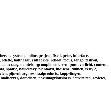
heren,
systeem,
online,
project,
fixed,
price,
interface,
,
odette,
balthazar,
rsdfabrics,
reboot,
focus,
tango,
festival,
,
aanvraag,
mantelzorgcompliment,
steunpunt,
verlicht,
content,
nta,
spanje,
baillestavy,
planbord,
indische,
duinen,
restyle,
cten,
pijnenburg,
residualproducts,
koppelingen,
mailserver,
domeinen,
novumagribusiness,
activiteiten,
reviews,