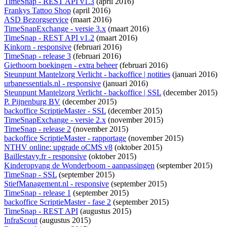
TimeSnap - REST API v1.3
(april 2016)
Frankys Tattoo Shop
(april 2016)
ASD Bezorgservice
(maart 2016)
TimeSnapExchange - versie 3.x
(maart 2016)
TimeSnap - REST API v1.2
(maart 2016)
Kinkorn - responsive
(februari 2016)
TimeSnap - release 3
(februari 2016)
Giethoorn boekingen - extra beheer
(februari 2016)
Steunpunt Mantelzorg Verlicht - backoffice | notities
(januari 2016)
urbanessentials.nl - responsive
(januari 2016)
Steunpunt Mantelzorg Verlicht - backoffice | SSL
(december 2015)
P. Pijnenburg BV
(december 2015)
backoffice ScriptieMaster - SSL
(december 2015)
TimeSnapExchange - versie 2.x
(november 2015)
TimeSnap - release 2
(november 2015)
backoffice ScriptieMaster - rapportage
(november 2015)
NTHV online: upgrade oCMS v8
(oktober 2015)
Baillestavy.fr - responsive
(oktober 2015)
Kinderopvang de Wonderboom - aanpassingen
(september 2015)
TimeSnap - SSL
(september 2015)
StiefManagement.nl - responsive
(september 2015)
TimeSnap - release 1
(september 2015)
backoffice ScriptieMaster - fase 2
(september 2015)
TimeSnap - REST API
(augustus 2015)
InfraScout
(augustus 2015)