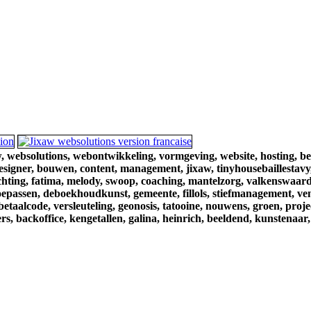
,
websolutions,
webontwikkeling,
vormgeving,
website,
hosting,
be
esigner,
bouwen,
content,
management,
jixaw,
tinyhousebaillestavy
chting,
fatima,
melody,
swoop,
coaching,
mantelzorg,
valkenswaard
oepassen,
deboekhoudkunst,
gemeente,
fillols,
stiefmanagement,
ve
betaalcode,
versleuteling,
geonosis,
tatooine,
nouwens,
groen,
proje
rs,
backoffice,
kengetallen,
galina,
heinrich,
beeldend,
kunstenaar,