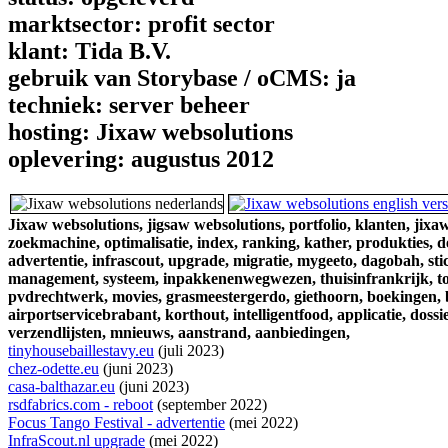
marktsector:
profit sector
klant:
Tida B.V.
gebruik van Storybase / oCMS:
ja
techniek:
server beheer
hosting:
Jixaw websolutions
oplevering:
augustus 2012
Jixaw websolutions,
jigsaw websolutions,
portfolio,
klanten,
jixaw
zoekmachine,
optimalisatie,
index,
ranking,
kather,
produkties,
d
advertentie,
infrascout,
upgrade,
migratie,
mygeeto,
dagobah,
sti
management,
systeem,
inpakkenenwegwezen,
thuisinfrankrijk,
t
pvdrechtwerk,
movies,
grasmeestergerdo,
giethoorn,
boekingen,
airportservicebrabant,
korthout,
intelligentfood,
applicatie,
dossie
verzendlijsten,
mnieuws,
aanstrand,
aanbiedingen,
tinyhousebaillestavy.eu
(juli 2023)
chez-odette.eu
(juni 2023)
casa-balthazar.eu
(juni 2023)
rsdfabrics.com - reboot
(september 2022)
Focus Tango Festival - advertentie
(mei 2022)
InfraScout.nl upgrade
(mei 2022)