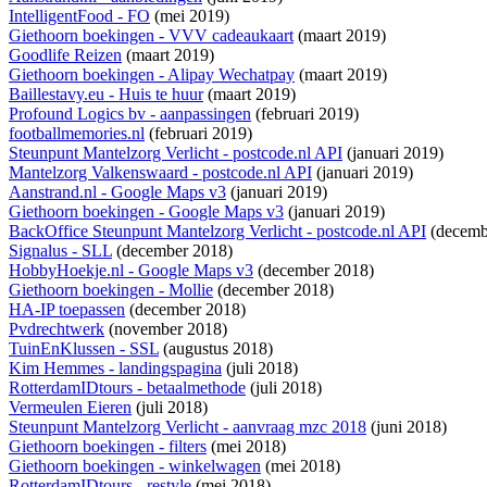
IntelligentFood - FO
(mei 2019)
Giethoorn boekingen - VVV cadeaukaart
(maart 2019)
Goodlife Reizen
(maart 2019)
Giethoorn boekingen - Alipay Wechatpay
(maart 2019)
Baillestavy.eu - Huis te huur
(maart 2019)
Profound Logics bv - aanpassingen
(februari 2019)
footballmemories.nl
(februari 2019)
Steunpunt Mantelzorg Verlicht - postcode.nl API
(januari 2019)
Mantelzorg Valkenswaard - postcode.nl API
(januari 2019)
Aanstrand.nl - Google Maps v3
(januari 2019)
Giethoorn boekingen - Google Maps v3
(januari 2019)
BackOffice Steunpunt Mantelzorg Verlicht - postcode.nl API
(decemb
Signalus - SLL
(december 2018)
HobbyHoekje.nl - Google Maps v3
(december 2018)
Giethoorn boekingen - Mollie
(december 2018)
HA-IP toepassen
(december 2018)
Pvdrechtwerk
(november 2018)
TuinEnKlussen - SSL
(augustus 2018)
Kim Hemmes - landingspagina
(juli 2018)
RotterdamIDtours - betaalmethode
(juli 2018)
Vermeulen Eieren
(juli 2018)
Steunpunt Mantelzorg Verlicht - aanvraag mzc 2018
(juni 2018)
Giethoorn boekingen - filters
(mei 2018)
Giethoorn boekingen - winkelwagen
(mei 2018)
RotterdamIDtours - restyle
(mei 2018)