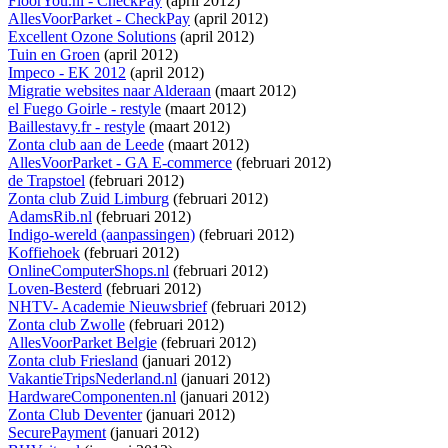
FloorYou.nl - CheckPay
(april 2012)
AllesVoorParket - CheckPay
(april 2012)
Excellent Ozone Solutions
(april 2012)
Tuin en Groen
(april 2012)
Impeco - EK 2012
(april 2012)
Migratie websites naar Alderaan
(maart 2012)
el Fuego Goirle - restyle
(maart 2012)
Baillestavy.fr - restyle
(maart 2012)
Zonta club aan de Leede
(maart 2012)
AllesVoorParket - GA E-commerce
(februari 2012)
de Trapstoel
(februari 2012)
Zonta club Zuid Limburg
(februari 2012)
AdamsRib.nl
(februari 2012)
Indigo-wereld (aanpassingen)
(februari 2012)
Koffiehoek
(februari 2012)
OnlineComputerShops.nl
(februari 2012)
Loven-Besterd
(februari 2012)
NHTV- Academie Nieuwsbrief
(februari 2012)
Zonta club Zwolle
(februari 2012)
AllesVoorParket Belgie
(februari 2012)
Zonta club Friesland
(januari 2012)
VakantieTripsNederland.nl
(januari 2012)
HardwareComponenten.nl
(januari 2012)
Zonta Club Deventer
(januari 2012)
SecurePayment
(januari 2012)