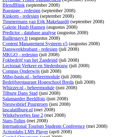
BlendBlink
(september 2008)
Bagstage - redesign
(september 2008)
Kinkorn - redesign
(september 2008)
Timmermans van Eijk Makelaardij
(september 2008)
Galerie Huub Hannen
(augustus 2008)
Predictor - database analyse
(augustus 2008)
Baillestavy.fr
(augustus 2008)
Content Management Systeem v5
(augustus 2008)
Dansweekbrabant - redesign
(juli 2008)
MKGO - redesign
(juli 2008)
Fokbedrijf van het Zandeind
(juli 2008)
Lectoraat Verkeer en Stedenbouw
(juli 2008)
Compas Onderwijs
(juli 2008)
Mibo-basis.nl - beheermodule
(juli 2008)
Bedrijfsrestaurant Hogeschool Breda
(juli 2008)
Whizzer.nl - beheermodule
(juni 2008)
Tilburg Dans Stad
(juni 2008)
Salamander Beeldfoto
(juni 2008)
Nieuwsbrief Puurgroen
(juni 2008)
lascalatilburg.nl
(mei 2008)
Winkelweetjes fase 2
(mei 2008)
Stars-Tulips
(mei 2008)
International Tourism Students Conference
(mei 2008)
Actionlabs LMS Player
(april 2008)