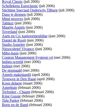
Royal Classic
(juli 2006)
Schellekens Euroclassic
(juli 2006)
Stichting Speciaal Onderwijs Tilburg
(juli 2006)
Dans je dromen
(juli 2006)
Mind grooves
(juli 2006)
Tablazz
(juni 2006)
Maartje Appels
(juni 2006)
Toverland
(juni 2006)
Aarts en Co: kantoormeubiliar
(juni 2006)
Daniel de Rooij
(juni 2006)
Studio Annelee
(juni 2006)
Nieuwsbrief Vivanco
(juni 2006)
Mibo-basis
(juni 2006)
Content Management Systeem v4
(mei 2006)
Indigo-wereld
(mei 2006)
Indinet
(mei 2006)
De stopnaald
(mei 2006)
Appels makelaardij
(april 2006)
Trouwen in Den Haag
(april 2006)
Koen delaere
(maart 2006)
Appeltuin
(februari 2006)
Trefzeker - Chaam
(februari 2006)
King Gussie
(februari 2006)
Tida Parket
(februari 2006)
Boris en de Band
(februari 2006)