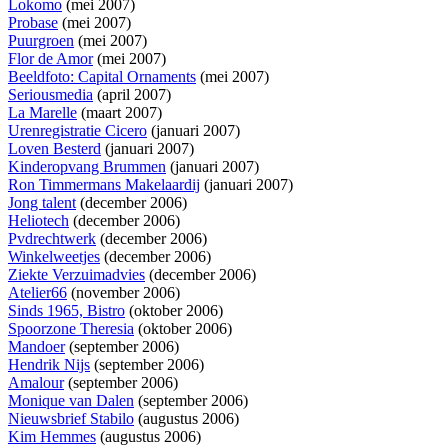
Lokomo
(mei 2007)
Probase
(mei 2007)
Puurgroen
(mei 2007)
Flor de Amor
(mei 2007)
Beeldfoto: Capital Ornaments
(mei 2007)
Seriousmedia
(april 2007)
La Marelle
(maart 2007)
Urenregistratie Cicero
(januari 2007)
Loven Besterd
(januari 2007)
Kinderopvang Brummen
(januari 2007)
Ron Timmermans Makelaardij
(januari 2007)
Jong talent
(december 2006)
Heliotech
(december 2006)
Pvdrechtwerk
(december 2006)
Winkelweetjes
(december 2006)
Ziekte Verzuimadvies
(december 2006)
Atelier66
(november 2006)
Sinds 1965, Bistro
(oktober 2006)
Spoorzone Theresia
(oktober 2006)
Mandoer
(september 2006)
Hendrik Nijs
(september 2006)
Amalour
(september 2006)
Monique van Dalen
(september 2006)
Nieuwsbrief Stabilo
(augustus 2006)
Kim Hemmes
(augustus 2006)