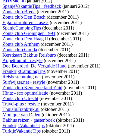
BHVsite.nl
(januari 2012)
SpanjeVakantieTips - feedback
(januari 2012)
Zonta club Breda
(december 2011)
Zonta club Den Bosch
(december 2011)
Elga fournituren - fase 2
(december 2011)
SpanjeCampingTips
(december 2011)
Zonta club Groningen 1991
(december 2011)
Zonta club Den Haag II
(december 2011)
Zonta club Arnhem
(december 2011)
Zonta club Gouda
(december 2011)
Kerstkaart Bakhus Reisburo
(december 2011)
Appeltuin.nl - restyle
(december 2011)
Doe Boerderij De Vergulde Hand
(november 2011)
FrankrijkCampingTips
(november 2011)
Reisbestemming.net
(november 2011)
Surfwijzer.net - restyle
(november 2011)
Zonta club Kennemerland Zuid
(november 2011)
Hintz - seo optimalisatie
(november 2011)
Zonta club Utrecht
(november 2011)
Travel-plus : restyle
(november 2011)
ThuisInFrankrijk.nl
(oktober 2011)
Monique van Dalen
(oktober 2011)
Bakhus reizen - gastenboek
(oktober 2011)
FrankrijkVakantieTips
(oktober 2011)
TurkijeVakantieTips
(oktober 2011)