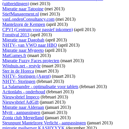
(uitbreidingen)
(mei 2013)
Migratie naar Tatooine
(mei 2013)
StiefManagement.nl
(mei 2013)
vanLondenConsultancy.com
(mei 2013)
Mantelzorg de Kempen
(april 2013)
CPVI (Centrum voor passief inkomen)
(april 2013)
Fonstival 2013
(april 2013)
Migratie naar Dagobah
(april 2013)
NHTV- van VWO naar HBO
(april 2013)
Migratie naar Mygeeto
(april 2013)
MatGames.fr
(maart 2013)
Migratie Fuzzy Faces projecten
(maart 2013)
Wijnhuis.net - restyle
(maart 2013)
Ster in de Horeca
(maart 2013)
NHTV- Storingen (Agent)
(maart 2013)
NHTV- Storingen
(februari 2013)
La Salamandre - optimalisatie voor tablets
(februari 2013)
Actionlabs - onderhoud
(februari 2013)
Nieuwsbrief Impeco
(februari 2013)
Nieuwsbrief AdGift
(januari 2013)
Migratie naar Alderaan
(januari 2013)
Myrit - aanpassingen
(januari 2013)
Zonta club Mergelland
(januari 2013)
Steunpunt Mantelzorg Verlicht - aanpassingen
(januari 2013)
migratie mailserver KASHYYYK
(december 2012)