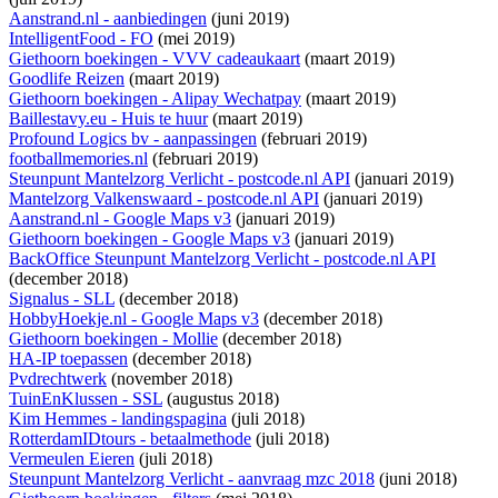
Aanstrand.nl - aanbiedingen
(juni 2019)
IntelligentFood - FO
(mei 2019)
Giethoorn boekingen - VVV cadeaukaart
(maart 2019)
Goodlife Reizen
(maart 2019)
Giethoorn boekingen - Alipay Wechatpay
(maart 2019)
Baillestavy.eu - Huis te huur
(maart 2019)
Profound Logics bv - aanpassingen
(februari 2019)
footballmemories.nl
(februari 2019)
Steunpunt Mantelzorg Verlicht - postcode.nl API
(januari 2019)
Mantelzorg Valkenswaard - postcode.nl API
(januari 2019)
Aanstrand.nl - Google Maps v3
(januari 2019)
Giethoorn boekingen - Google Maps v3
(januari 2019)
BackOffice Steunpunt Mantelzorg Verlicht - postcode.nl API
(december 2018)
Signalus - SLL
(december 2018)
HobbyHoekje.nl - Google Maps v3
(december 2018)
Giethoorn boekingen - Mollie
(december 2018)
HA-IP toepassen
(december 2018)
Pvdrechtwerk
(november 2018)
TuinEnKlussen - SSL
(augustus 2018)
Kim Hemmes - landingspagina
(juli 2018)
RotterdamIDtours - betaalmethode
(juli 2018)
Vermeulen Eieren
(juli 2018)
Steunpunt Mantelzorg Verlicht - aanvraag mzc 2018
(juni 2018)