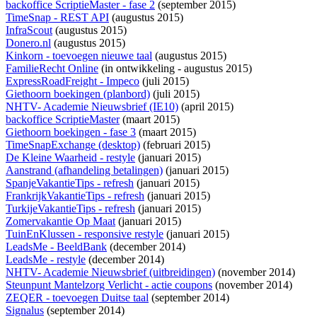
backoffice ScriptieMaster - fase 2
(september 2015)
TimeSnap - REST API
(augustus 2015)
InfraScout
(augustus 2015)
Donero.nl
(augustus 2015)
Kinkorn - toevoegen nieuwe taal
(augustus 2015)
FamilieRecht Online
(
in ontwikkeling
- augustus 2015)
ExpressRoadFreight - Impeco
(juli 2015)
Giethoorn boekingen (planbord)
(juli 2015)
NHTV- Academie Nieuwsbrief (IE10)
(april 2015)
backoffice ScriptieMaster
(maart 2015)
Giethoorn boekingen - fase 3
(maart 2015)
TimeSnapExchange (desktop)
(februari 2015)
De Kleine Waarheid - restyle
(januari 2015)
Aanstrand (afhandeling betalingen)
(januari 2015)
SpanjeVakantieTips - refresh
(januari 2015)
FrankrijkVakantieTips - refresh
(januari 2015)
TurkijeVakantieTips - refresh
(januari 2015)
Zomervakantie Op Maat
(januari 2015)
TuinEnKlussen - responsive restyle
(januari 2015)
LeadsMe - BeeldBank
(december 2014)
LeadsMe - restyle
(december 2014)
NHTV- Academie Nieuwsbrief (uitbreidingen)
(november 2014)
Steunpunt Mantelzorg Verlicht - actie coupons
(november 2014)
ZEQER - toevoegen Duitse taal
(september 2014)
Signalus
(september 2014)