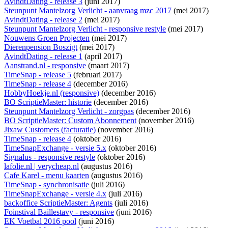
AvindtDating - release 3
(juni 2017)
Steunpunt Mantelzorg Verlicht - aanvraag mzc 2017
(mei 2017)
AvindtDating - release 2
(mei 2017)
Steunpunt Mantelzorg Verlicht - responsive restyle
(mei 2017)
Nouwens Groen Projecten
(mei 2017)
Dierenpension Boszigt
(mei 2017)
AvindtDating - release 1
(april 2017)
Aanstrand.nl - responsive
(maart 2017)
TimeSnap - release 5
(februari 2017)
TimeSnap - release 4
(december 2016)
HobbyHoekje.nl (responsive)
(december 2016)
BO ScriptieMaster: historie
(december 2016)
Steunpunt Mantelzorg Verlicht - zorgpas
(december 2016)
BO ScriptieMaster: Custom Abonnement
(november 2016)
Jixaw Customers (facturatie)
(november 2016)
TimeSnap - release 4
(oktober 2016)
TimeSnapExchange - versie 5.x
(oktober 2016)
Signalus - responsive restyle
(oktober 2016)
lafolie.nl | verycheap.nl
(augustus 2016)
Cafe Karel - menu kaarten
(augustus 2016)
TimeSnap - synchronisatie
(juli 2016)
TimeSnapExchange - versie 4.x
(juli 2016)
backoffice ScriptieMaster: Agents
(juli 2016)
Foinstival Baillestavy - responsive
(juni 2016)
EK Voetbal 2016 pool
(juni 2016)