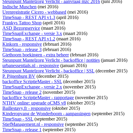
Steunpunt Mantelzorg Verlicht - aanvraag mzc 2016
(juni 2016)
Indische Muschen
(mei 2016)
Urenregistratie Cicero - webbased
(mei 2016)
TimeSnap - REST API v1.3
(april 2016)
Frankys Tattoo Shop
(april 2016)
ASD Bezorgservice
(maart 2016)
TimeSnapExchange - versie 3.x
(maart 2016)
TimeSnap - REST API v1.2
(maart 2016)
Kinkorn - responsive
(februari 2016)
TimeSnap - release 3
(februari 2016)
Giethoorn boekingen - extra beheer
(februari 2016)
Steunpunt Mantelzorg Verlicht - backoffice | notities
(januari 2016)
urbanessentials.nl - responsive
(januari 2016)
Steunpunt Mantelzorg Verlicht - backoffice | SSL
(december 2015)
P. Pijnenburg BV
(december 2015)
backoffice ScriptieMaster - SSL
(december 2015)
TimeSnapExchange - versie 2.x
(november 2015)
TimeSnap - release 2
(november 2015)
backoffice ScriptieMaster - rapportage
(november 2015)
NTHV online: upgrade oCMS v8
(oktober 2015)
Baillestavy.fr - responsive
(oktober 2015)
Kinderopvang de Wonderboom - aanpassingen
(september 2015)
TimeSnap - SSL
(september 2015)
StiefManagement.nl - responsive
(september 2015)
TimeSnap - release 1
(september 2015)