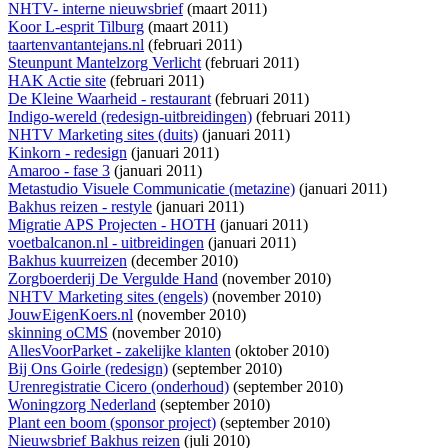
NHTV- interne nieuwsbrief
(maart 2011)
Koor L-esprit Tilburg
(maart 2011)
taartenvantantejans.nl
(februari 2011)
Steunpunt Mantelzorg Verlicht
(februari 2011)
HAK Actie site
(februari 2011)
De Kleine Waarheid - restaurant
(februari 2011)
Indigo-wereld (redesign-uitbreidingen)
(februari 2011)
NHTV Marketing sites (duits)
(januari 2011)
Kinkorn - redesign
(januari 2011)
Amaroo - fase 3
(januari 2011)
Metastudio Visuele Communicatie (metazine)
(januari 2011)
Bakhus reizen - restyle
(januari 2011)
Migratie APS Projecten - HOTH
(januari 2011)
voetbalcanon.nl - uitbreidingen
(januari 2011)
Bakhus kuurreizen
(december 2010)
Zorgboerderij De Vergulde Hand
(november 2010)
NHTV Marketing sites (engels)
(november 2010)
JouwEigenKoers.nl
(november 2010)
skinning oCMS
(november 2010)
AllesVoorParket - zakelijke klanten
(oktober 2010)
Bij Ons Goirle (redesign)
(september 2010)
Urenregistratie Cicero (onderhoud)
(september 2010)
Woningzorg Nederland
(september 2010)
Plant een boom (sponsor project)
(september 2010)
Nieuwsbrief Bakhus reizen
(juli 2010)