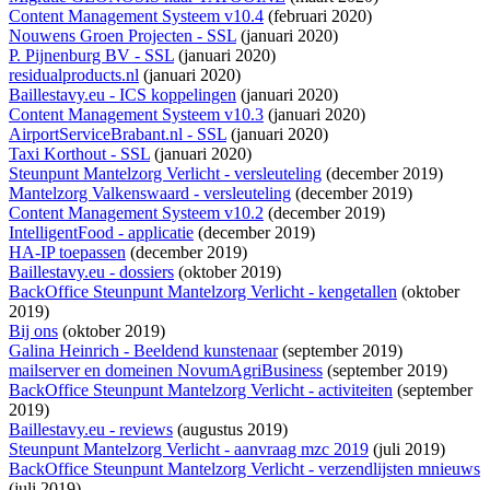
Content Management Systeem v10.4
(februari 2020)
Nouwens Groen Projecten - SSL
(januari 2020)
P. Pijnenburg BV - SSL
(januari 2020)
residualproducts.nl
(januari 2020)
Baillestavy.eu - ICS koppelingen
(januari 2020)
Content Management Systeem v10.3
(januari 2020)
AirportServiceBrabant.nl - SSL
(januari 2020)
Taxi Korthout - SSL
(januari 2020)
Steunpunt Mantelzorg Verlicht - versleuteling
(december 2019)
Mantelzorg Valkenswaard - versleuteling
(december 2019)
Content Management Systeem v10.2
(december 2019)
IntelligentFood - applicatie
(december 2019)
HA-IP toepassen
(december 2019)
Baillestavy.eu - dossiers
(oktober 2019)
BackOffice Steunpunt Mantelzorg Verlicht - kengetallen
(oktober
2019)
Bij ons
(oktober 2019)
Galina Heinrich - Beeldend kunstenaar
(september 2019)
mailserver en domeinen NovumAgriBusiness
(september 2019)
BackOffice Steunpunt Mantelzorg Verlicht - activiteiten
(september
2019)
Baillestavy.eu - reviews
(augustus 2019)
Steunpunt Mantelzorg Verlicht - aanvraag mzc 2019
(juli 2019)
BackOffice Steunpunt Mantelzorg Verlicht - verzendlijsten mnieuws
(juli 2019)