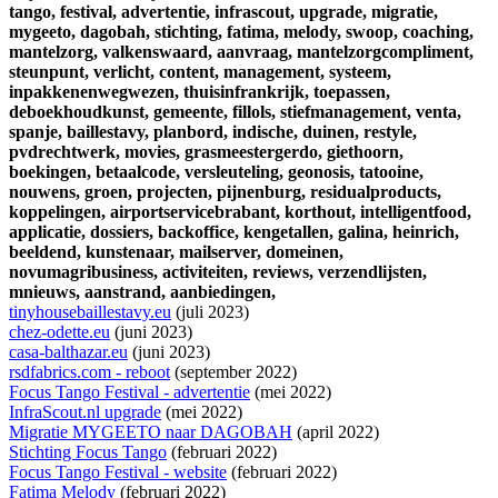
tango,
festival,
advertentie,
infrascout,
upgrade,
migratie,
mygeeto,
dagobah,
stichting,
fatima,
melody,
swoop,
coaching,
mantelzorg,
valkenswaard,
aanvraag,
mantelzorgcompliment,
steunpunt,
verlicht,
content,
management,
systeem,
inpakkenenwegwezen,
thuisinfrankrijk,
toepassen,
deboekhoudkunst,
gemeente,
fillols,
stiefmanagement,
venta,
spanje,
baillestavy,
planbord,
indische,
duinen,
restyle,
pvdrechtwerk,
movies,
grasmeestergerdo,
giethoorn,
boekingen,
betaalcode,
versleuteling,
geonosis,
tatooine,
nouwens,
groen,
projecten,
pijnenburg,
residualproducts,
koppelingen,
airportservicebrabant,
korthout,
intelligentfood,
applicatie,
dossiers,
backoffice,
kengetallen,
galina,
heinrich,
beeldend,
kunstenaar,
mailserver,
domeinen,
novumagribusiness,
activiteiten,
reviews,
verzendlijsten,
mnieuws,
aanstrand,
aanbiedingen,
tinyhousebaillestavy.eu
(juli 2023)
chez-odette.eu
(juni 2023)
casa-balthazar.eu
(juni 2023)
rsdfabrics.com - reboot
(september 2022)
Focus Tango Festival - advertentie
(mei 2022)
InfraScout.nl upgrade
(mei 2022)
Migratie MYGEETO naar DAGOBAH
(april 2022)
Stichting Focus Tango
(februari 2022)
Focus Tango Festival - website
(februari 2022)
Fatima Melody
(februari 2022)