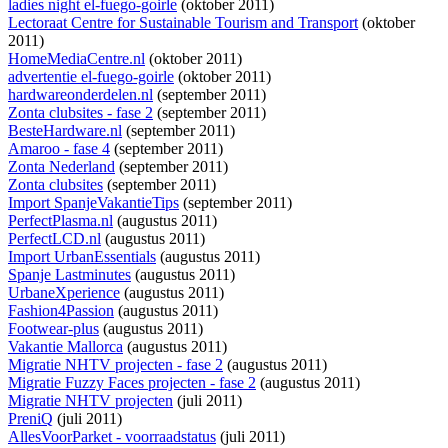
ladies night el-fuego-goirle
(oktober 2011)
Lectoraat Centre for Sustainable Tourism and Transport
(oktober
2011)
HomeMediaCentre.nl
(oktober 2011)
advertentie el-fuego-goirle
(oktober 2011)
hardwareonderdelen.nl
(september 2011)
Zonta clubsites - fase 2
(september 2011)
BesteHardware.nl
(september 2011)
Amaroo - fase 4
(september 2011)
Zonta Nederland
(september 2011)
Zonta clubsites
(september 2011)
Import SpanjeVakantieTips
(september 2011)
PerfectPlasma.nl
(augustus 2011)
PerfectLCD.nl
(augustus 2011)
Import UrbanEssentials
(augustus 2011)
Spanje Lastminutes
(augustus 2011)
UrbaneXperience
(augustus 2011)
Fashion4Passion
(augustus 2011)
Footwear-plus
(augustus 2011)
Vakantie Mallorca
(augustus 2011)
Migratie NHTV projecten - fase 2
(augustus 2011)
Migratie Fuzzy Faces projecten - fase 2
(augustus 2011)
Migratie NHTV projecten
(juli 2011)
PreniQ
(juli 2011)
AllesVoorParket - voorraadstatus
(juli 2011)