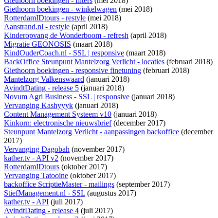
Giethoorn boekingen - filters
(mei 2018)
Giethoorn boekingen - winkelwagen
(mei 2018)
RotterdamIDtours - restyle
(mei 2018)
Aanstrand.nl - restyle
(april 2018)
Kinderopvang de Wonderboom - refresh
(april 2018)
Migratie GEONOSIS
(maart 2018)
KindOuderCoach.nl - SSL | responsive
(maart 2018)
BackOffice Steunpunt Mantelzorg Verlicht - locaties
(februari 2018)
Giethoorn boekingen - responsive finetuning
(februari 2018)
Mantelzorg Valkenswaard
(januari 2018)
AvindtDating - release 5
(januari 2018)
Novum Agri Business - SSL | responsive
(januari 2018)
Vervanging Kashyyyk
(januari 2018)
Content Management Systeem v10
(januari 2018)
Kinkorn: electronische nieuwsbrief
(december 2017)
Steunpunt Mantelzorg Verlicht - aanpassingen backoffice
(december
2017)
Vervanging Dagobah
(november 2017)
kather.tv - API v2
(november 2017)
RotterdamIDtours
(oktober 2017)
Vervanging Tatooine
(oktober 2017)
backoffice ScriptieMaster - mailings
(september 2017)
StiefManagement.nl - SSL
(augustus 2017)
kather.tv - API
(juli 2017)
AvindtDating - release 4
(juli 2017)