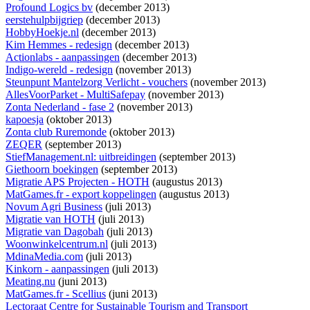
Profound Logics bv
(december 2013)
eerstehulpbijgriep
(december 2013)
HobbyHoekje.nl
(december 2013)
Kim Hemmes - redesign
(december 2013)
Actionlabs - aanpassingen
(december 2013)
Indigo-wereld - redesign
(november 2013)
Steunpunt Mantelzorg Verlicht - vouchers
(november 2013)
AllesVoorParket - MultiSafepay
(november 2013)
Zonta Nederland - fase 2
(november 2013)
kapoesja
(oktober 2013)
Zonta club Ruremonde
(oktober 2013)
ZEQER
(september 2013)
StiefManagement.nl: uitbreidingen
(september 2013)
Giethoorn boekingen
(september 2013)
Migratie APS Projecten - HOTH
(augustus 2013)
MatGames.fr - export koppelingen
(augustus 2013)
Novum Agri Business
(juli 2013)
Migratie van HOTH
(juli 2013)
Migratie van Dagobah
(juli 2013)
Woonwinkelcentrum.nl
(juli 2013)
MdinaMedia.com
(juli 2013)
Kinkorn - aanpassingen
(juli 2013)
Meating.nu
(juni 2013)
MatGames.fr - Scellius
(juni 2013)
Lectoraat Centre for Sustainable Tourism and Transport