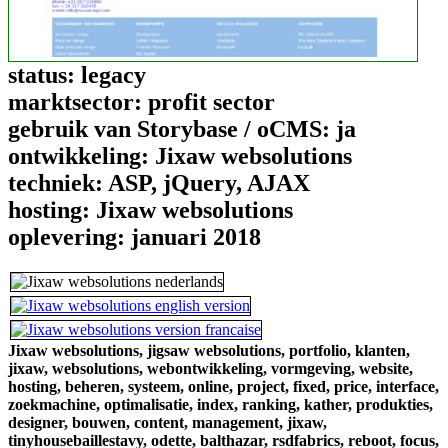
status:
legacy
marktsector:
profit sector
gebruik van Storybase / oCMS:
ja
ontwikkeling:
Jixaw websolutions
techniek:
ASP, jQuery, AJAX
hosting:
Jixaw websolutions
oplevering:
januari 2018
Jixaw websolutions,
jigsaw websolutions,
portfolio,
klanten,
jixaw,
websolutions,
webontwikkeling,
vormgeving,
website,
hosting,
beheren,
systeem,
online,
project,
fixed,
price,
interface,
zoekmachine,
optimalisatie,
index,
ranking,
kather,
produkties,
designer,
bouwen,
content,
management,
jixaw,
tinyhousebaillestavy,
odette,
balthazar,
rsdfabrics,
reboot,
focus,