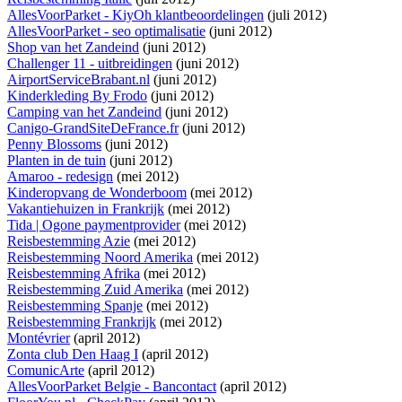
AllesVoorParket - KiyOh klantbeoordelingen
(juli 2012)
AllesVoorParket - seo optimalisatie
(juni 2012)
Shop van het Zandeind
(juni 2012)
Challenger 11 - uitbreidingen
(juni 2012)
AirportServiceBrabant.nl
(juni 2012)
Kinderkleding By Frodo
(juni 2012)
Camping van het Zandeind
(juni 2012)
Canigo-GrandSiteDeFrance.fr
(juni 2012)
Penny Blossoms
(juni 2012)
Planten in de tuin
(juni 2012)
Amaroo - redesign
(mei 2012)
Kinderopvang de Wonderboom
(mei 2012)
Vakantiehuizen in Frankrijk
(mei 2012)
Tida | Ogone paymentprovider
(mei 2012)
Reisbestemming Azie
(mei 2012)
Reisbestemming Noord Amerika
(mei 2012)
Reisbestemming Afrika
(mei 2012)
Reisbestemming Zuid Amerika
(mei 2012)
Reisbestemming Spanje
(mei 2012)
Reisbestemming Frankrijk
(mei 2012)
Montévrier
(april 2012)
Zonta club Den Haag I
(april 2012)
ComunicArte
(april 2012)
AllesVoorParket Belgie - Bancontact
(april 2012)