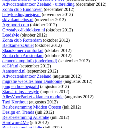
Advocatenkantoor Zeeland - uitbreiding
(december 2012)
Zonta club Eindhoven
(december 2012)
babykledingmeisje.nl
(november 2012)
skivakantietips.nl
(november 2012)
Agripoort.com
(oktober 2012)
Crystalyx-likblokken.nl
(oktober 2012)
LeadsMe
(oktober 2012)
Zonta club Rotterdam
(oktober 2012)
BadkamersOutlet
(oktober 2012)
Slaapkamer-comfort.nl
(oktober 2012)
Zonta club Amsterdam
(oktober 2012)
dennenkamp.info (onderhoud)
(september 2012)
adGift.nl
(september 2012)
Aanstrand.nl
(september 2012)
Advocatenkantoor Zeeland
(augustus 2012)
migratie websites naar Dantooine
(augustus 2012)
jong en hoe begaafd
(augustus 2012)
Stars-Tulips - restyle
(augustus 2012)
AllesVoorParket - klanten module
(augustus 2012)
Taxi Korthout
(augustus 2012)
Reisbestemming Midden Oosten
(juli 2012)
Design en Trends
(juli 2012)
Reisbestemming Australie
(juli 2012)
Hardware4Me
(juli 2012)
Reisbestemming Italie
(juli 2012)