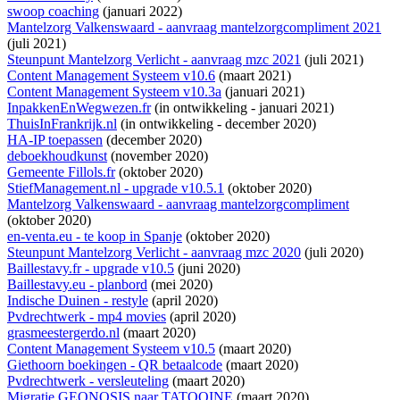
swoop coaching
(januari 2022)
Mantelzorg Valkenswaard - aanvraag mantelzorgcompliment 2021
(juli 2021)
Steunpunt Mantelzorg Verlicht - aanvraag mzc 2021
(juli 2021)
Content Management Systeem v10.6
(maart 2021)
Content Management Systeem v10.3a
(januari 2021)
InpakkenEnWegwezen.fr
(
in ontwikkeling
- januari 2021)
ThuisInFrankrijk.nl
(
in ontwikkeling
- december 2020)
HA-IP toepassen
(december 2020)
deboekhoudkunst
(november 2020)
Gemeente Fillols.fr
(oktober 2020)
StiefManagement.nl - upgrade v10.5.1
(oktober 2020)
Mantelzorg Valkenswaard - aanvraag mantelzorgcompliment
(oktober 2020)
en-venta.eu - te koop in Spanje
(oktober 2020)
Steunpunt Mantelzorg Verlicht - aanvraag mzc 2020
(juli 2020)
Baillestavy.fr - upgrade v10.5
(juni 2020)
Baillestavy.eu - planbord
(mei 2020)
Indische Duinen - restyle
(april 2020)
Pvdrechtwerk - mp4 movies
(april 2020)
grasmeestergerdo.nl
(maart 2020)
Content Management Systeem v10.5
(maart 2020)
Giethoorn boekingen - QR betaalcode
(maart 2020)
Pvdrechtwerk - versleuteling
(maart 2020)
Migratie GEONOSIS naar TATOOINE
(maart 2020)