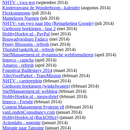
NHTV - vwo test
(september 2014)
Kinderopvang de Wonderboom - kalender
(augustus 2014)
Flexkompromo
(juli 2014)
Mantelzorg Nuenen
(juli 2014)
NHTV- van vwo naar hbo (Remarketing Google)
(juli 2014)
Giethoorn boekingen - fase 2
(mei 2014)
HobbyHoekje.nl - PayPal
(mei 2014)
Bouwadviesburo Fadaco
(mei 2014)
Penny Blossoms - refresh
(mei 2014)
ThuisInFrankrijk.nl - refresh
(mei 2014)
StiefManagement.nl: dynamische webformulieren
(april 2014)
Impeco - captcha
(april 2014)
Amaroo - refresh
(april 2014)
Foinstival Baillestavy 2014
(maart 2014)
AllesVoorParket - TransMission
(februari 2014)
NHTV - carriereplein
(februari 2014)
Giethoorn boekingen (winkelwagen)
(februari 2014)
StiefManagement.nl: webblog
(februari 2014)
HobbyHoekje.nl - nieuwsbrief
(februari 2014)
Impeco - Freight
(februari 2014)
Content Management Systeem v8
(februari 2014)
vanLondenConsultancy.com
(januari 2014)
HobbyHoekje.nl (BackOffice)
(januari 2014)
Actionlabs - migratie
(januari 2014)
Migratie naar Tatooine
(januari 2014)