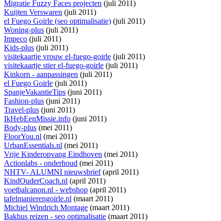
Migratie Fuzzy Faces projecten
(juli 2011)
Kuijten Verswaren
(juli 2011)
el Fuego Goirle (seo optimalisatie)
(juli 2011)
Woning-plus
(juli 2011)
Impeco
(juli 2011)
Kids-plus
(juli 2011)
visitekaartje vrouw el-fuego-goirle
(juli 2011)
visitekaartje stier el-fuego-goirle
(juli 2011)
Kinkorn - aanpassingen
(juli 2011)
el Fuego Goirle
(juli 2011)
SpanjeVakantieTips
(juni 2011)
Fashion-plus
(juni 2011)
Travel-plus
(juni 2011)
IkHebEenMissie.info
(juni 2011)
Body-plus
(mei 2011)
FloorYou.nl
(mei 2011)
UrbanEssentials.nl
(mei 2011)
Vrije Kinderopvang Eindhoven
(mei 2011)
Actionlabs - onderhoud
(mei 2011)
NHTV- ALUMNI nieuwsbrief
(april 2011)
KindOuderCoach.nl
(april 2011)
voetbalcanon.nl - webshop
(april 2011)
tafelmanierengoirle.nl
(maart 2011)
Michiel Windrich Montage
(maart 2011)
Bakhus reizen - seo optimalisatie
(maart 2011)