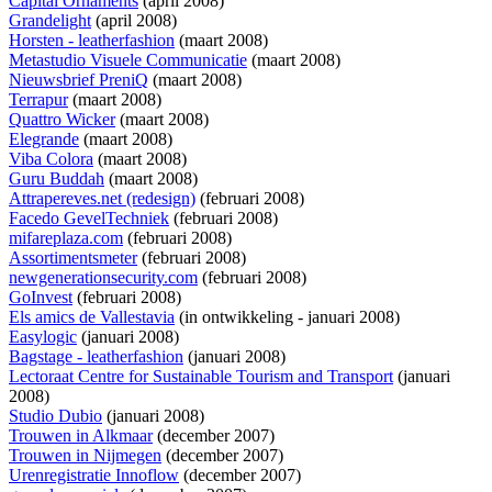
Capital Ornaments
(april 2008)
Grandelight
(april 2008)
Horsten - leatherfashion
(maart 2008)
Metastudio Visuele Communicatie
(maart 2008)
Nieuwsbrief PreniQ
(maart 2008)
Terrapur
(maart 2008)
Quattro Wicker
(maart 2008)
Elegrande
(maart 2008)
Viba Colora
(maart 2008)
Guru Buddah
(maart 2008)
Attrapereves.net (redesign)
(februari 2008)
Facedo GevelTechniek
(februari 2008)
mifareplaza.com
(februari 2008)
Assortimentsmeter
(februari 2008)
newgenerationsecurity.com
(februari 2008)
GoInvest
(februari 2008)
Els amics de Vallestavia
(
in ontwikkeling
- januari 2008)
Easylogic
(januari 2008)
Bagstage - leatherfashion
(januari 2008)
Lectoraat Centre for Sustainable Tourism and Transport
(januari
2008)
Studio Dubio
(januari 2008)
Trouwen in Alkmaar
(december 2007)
Trouwen in Nijmegen
(december 2007)
Urenregistratie Innoflow
(december 2007)