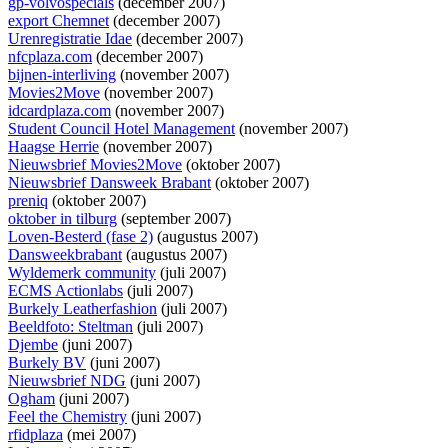
gp-volvospecials
(december 2007)
export Chemnet
(december 2007)
Urenregistratie Idae
(december 2007)
nfcplaza.com
(december 2007)
bijnen-interliving
(november 2007)
Movies2Move
(november 2007)
idcardplaza.com
(november 2007)
Student Council Hotel Management
(november 2007)
Haagse Herrie
(november 2007)
Nieuwsbrief Movies2Move
(oktober 2007)
Nieuwsbrief Dansweek Brabant
(oktober 2007)
preniq
(oktober 2007)
oktober in tilburg
(september 2007)
Loven-Besterd (fase 2)
(augustus 2007)
Dansweekbrabant
(augustus 2007)
Wyldemerk community
(juli 2007)
ECMS Actionlabs
(juli 2007)
Burkely Leatherfashion
(juli 2007)
Beeldfoto: Steltman
(juli 2007)
Djembe
(juni 2007)
Burkely BV
(juni 2007)
Nieuwsbrief NDG
(juni 2007)
Ogham
(juni 2007)
Feel the Chemistry
(juni 2007)
rfidplaza
(mei 2007)