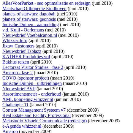
AllesVoorParket - seo optimalisatie en redesign
(juni 2010)
Maatschap Orthopedie Eindhoven
(juni 2010)
planets of starwars: dagobah
(mei 2010)
planets of starwars: geonosis
(mei 2010)
Indische Duinen - aanmelding
(mei 2010)
v.d. Kuijl - Oerlemans
(mei 2010)
Nieuwsbrief Voetbalcanon.nl
(mei 2010)
Whizzer-Info
(april 2010)
Jixaw Customers
(april 2010)
Nieuwsbrief Tablazz
(april 2010)
KATHER Produkties vof
(april 2010)
Bakhus reizen
(april 2010)
Lectoraat Visitor Studies - fase 2
(april 2010)
Amaroo - fase 2
(maart 2010)
COVO (sponsor project)
(maart 2010)
Indische Duinen - uitbreidingen
(maart 2010)
Nieuwsbrief AVP
(januari 2010)
Assortimentsmeter - onderhoud
(januari 2010)
XML koppeling whizzer.nl
(januari 2010)
Challenger 11
(januari 2010)
Content Management Systeem v7
(december 2009)
Real Estate and Facility Professional
(december 2009)
Metastudio Visuele Communicatie (redesign)
(december 2009)
e-Agenda whizzer.nl
(december 2009)
Amaroo
(november 2009)