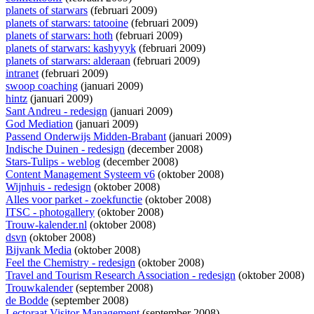
planets of starwars
(februari 2009)
planets of starwars: tatooine
(februari 2009)
planets of starwars: hoth
(februari 2009)
planets of starwars: kashyyyk
(februari 2009)
planets of starwars: alderaan
(februari 2009)
intranet
(februari 2009)
swoop coaching
(januari 2009)
hintz
(januari 2009)
Sant Andreu - redesign
(januari 2009)
God Mediation
(januari 2009)
Passend Onderwijs Midden-Brabant
(januari 2009)
Indische Duinen - redesign
(december 2008)
Stars-Tulips - weblog
(december 2008)
Content Management Systeem v6
(oktober 2008)
Wijnhuis - redesign
(oktober 2008)
Alles voor parket - zoekfunctie
(oktober 2008)
ITSC - photogallery
(oktober 2008)
Trouw-kalender.nl
(oktober 2008)
dsvn
(oktober 2008)
Bijvank Media
(oktober 2008)
Feel the Chemistry - redesign
(oktober 2008)
Travel and Tourism Research Association - redesign
(oktober 2008)
Trouwkalender
(september 2008)
de Bodde
(september 2008)
Lectoraat Visitor Management
(september 2008)