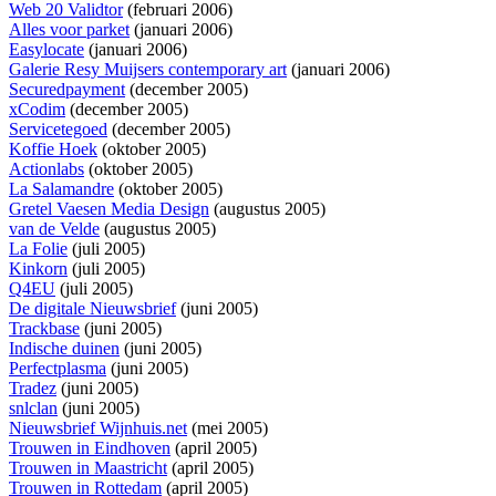
Web 20 Validtor
(februari 2006)
Alles voor parket
(januari 2006)
Easylocate
(januari 2006)
Galerie Resy Muijsers contemporary art
(januari 2006)
Securedpayment
(december 2005)
xCodim
(december 2005)
Servicetegoed
(december 2005)
Koffie Hoek
(oktober 2005)
Actionlabs
(oktober 2005)
La Salamandre
(oktober 2005)
Gretel Vaesen Media Design
(augustus 2005)
van de Velde
(augustus 2005)
La Folie
(juli 2005)
Kinkorn
(juli 2005)
Q4EU
(juli 2005)
De digitale Nieuwsbrief
(juni 2005)
Trackbase
(juni 2005)
Indische duinen
(juni 2005)
Perfectplasma
(juni 2005)
Tradez
(juni 2005)
snlclan
(juni 2005)
Nieuwsbrief Wijnhuis.net
(mei 2005)
Trouwen in Eindhoven
(april 2005)
Trouwen in Maastricht
(april 2005)
Trouwen in Rottedam
(april 2005)