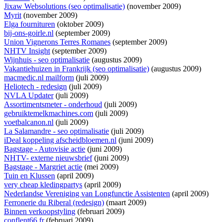
Jixaw Websolutions (seo optimalisatie)
(november 2009)
Myrit
(november 2009)
Elga fournituren
(oktober 2009)
bij-ons-goirle.nl
(september 2009)
Union Vignerons Terres Romanes
(september 2009)
NHTV Insight
(september 2009)
Wijnhuis - seo optimalisatie
(augustus 2009)
Vakantiehuizen in Frankrijk (seo optimalisatie)
(augustus 2009)
macmedic.nl mailform
(juli 2009)
Heliotech - redesign
(juli 2009)
NVLA Updater
(juli 2009)
Assortimentsmeter - onderhoud
(juli 2009)
gebruiktemelkmachines.com
(juli 2009)
voetbalcanon.nl
(juli 2009)
La Salamandre - seo optimalisatie
(juli 2009)
iDeal koppeling afscheidbloemen.nl
(juni 2009)
Bagstage - Autovisie actie
(juni 2009)
NHTV- externe nieuwsbrief
(juni 2009)
Bagstage - Margriet actie
(mei 2009)
Tuin en Klussen
(april 2009)
very cheap kledingpartys
(april 2009)
Nederlandse Vereniging van Longfunctie Assistenten
(april 2009)
Ferronerie du Riberal (redesign)
(maart 2009)
Binnen verkoopstyling
(februari 2009)
conflent66.fr
(februari 2009)