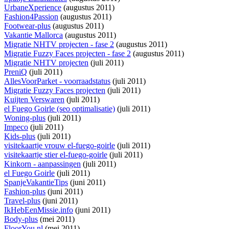
UrbaneXperience
(augustus 2011)
Fashion4Passion
(augustus 2011)
Footwear-plus
(augustus 2011)
Vakantie Mallorca
(augustus 2011)
Migratie NHTV projecten - fase 2
(augustus 2011)
Migratie Fuzzy Faces projecten - fase 2
(augustus 2011)
Migratie NHTV projecten
(juli 2011)
PreniQ
(juli 2011)
AllesVoorParket - voorraadstatus
(juli 2011)
Migratie Fuzzy Faces projecten
(juli 2011)
Kuijten Verswaren
(juli 2011)
el Fuego Goirle (seo optimalisatie)
(juli 2011)
Woning-plus
(juli 2011)
Impeco
(juli 2011)
Kids-plus
(juli 2011)
visitekaartje vrouw el-fuego-goirle
(juli 2011)
visitekaartje stier el-fuego-goirle
(juli 2011)
Kinkorn - aanpassingen
(juli 2011)
el Fuego Goirle
(juli 2011)
SpanjeVakantieTips
(juni 2011)
Fashion-plus
(juni 2011)
Travel-plus
(juni 2011)
IkHebEenMissie.info
(juni 2011)
Body-plus
(mei 2011)
FloorYou.nl
(mei 2011)