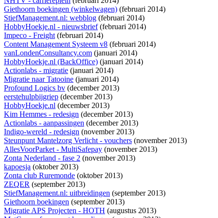
NHTV - carriereplein
(februari 2014)
Giethoorn boekingen (winkelwagen)
(februari 2014)
StiefManagement.nl: webblog
(februari 2014)
HobbyHoekje.nl - nieuwsbrief
(februari 2014)
Impeco - Freight
(februari 2014)
Content Management Systeem v8
(februari 2014)
vanLondenConsultancy.com
(januari 2014)
HobbyHoekje.nl (BackOffice)
(januari 2014)
Actionlabs - migratie
(januari 2014)
Migratie naar Tatooine
(januari 2014)
Profound Logics bv
(december 2013)
eerstehulpbijgriep
(december 2013)
HobbyHoekje.nl
(december 2013)
Kim Hemmes - redesign
(december 2013)
Actionlabs - aanpassingen
(december 2013)
Indigo-wereld - redesign
(november 2013)
Steunpunt Mantelzorg Verlicht - vouchers
(november 2013)
AllesVoorParket - MultiSafepay
(november 2013)
Zonta Nederland - fase 2
(november 2013)
kapoesja
(oktober 2013)
Zonta club Ruremonde
(oktober 2013)
ZEQER
(september 2013)
StiefManagement.nl: uitbreidingen
(september 2013)
Giethoorn boekingen
(september 2013)
Migratie APS Projecten - HOTH
(augustus 2013)