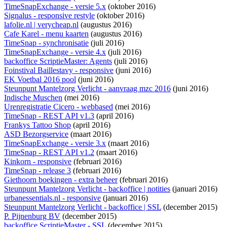
TimeSnapExchange - versie 5.x
(oktober 2016)
Signalus - responsive restyle
(oktober 2016)
lafolie.nl | verycheap.nl
(augustus 2016)
Cafe Karel - menu kaarten
(augustus 2016)
TimeSnap - synchronisatie
(juli 2016)
TimeSnapExchange - versie 4.x
(juli 2016)
backoffice ScriptieMaster: Agents
(juli 2016)
Foinstival Baillestavy - responsive
(juni 2016)
EK Voetbal 2016 pool
(juni 2016)
Steunpunt Mantelzorg Verlicht - aanvraag mzc 2016
(juni 2016)
Indische Muschen
(mei 2016)
Urenregistratie Cicero - webbased
(mei 2016)
TimeSnap - REST API v1.3
(april 2016)
Frankys Tattoo Shop
(april 2016)
ASD Bezorgservice
(maart 2016)
TimeSnapExchange - versie 3.x
(maart 2016)
TimeSnap - REST API v1.2
(maart 2016)
Kinkorn - responsive
(februari 2016)
TimeSnap - release 3
(februari 2016)
Giethoorn boekingen - extra beheer
(februari 2016)
Steunpunt Mantelzorg Verlicht - backoffice | notities
(januari 2016)
urbanessentials.nl - responsive
(januari 2016)
Steunpunt Mantelzorg Verlicht - backoffice | SSL
(december 2015)
P. Pijnenburg BV
(december 2015)
backoffice ScriptieMaster - SSL
(december 2015)