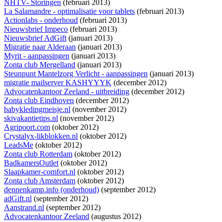
NHTV- Storingen
(februari 2013)
La Salamandre - optimalisatie voor tablets
(februari 2013)
Actionlabs - onderhoud
(februari 2013)
Nieuwsbrief Impeco
(februari 2013)
Nieuwsbrief AdGift
(januari 2013)
Migratie naar Alderaan
(januari 2013)
Myrit - aanpassingen
(januari 2013)
Zonta club Mergelland
(januari 2013)
Steunpunt Mantelzorg Verlicht - aanpassingen
(januari 2013)
migratie mailserver KASHYYYK
(december 2012)
Advocatenkantoor Zeeland - uitbreiding
(december 2012)
Zonta club Eindhoven
(december 2012)
babykledingmeisje.nl
(november 2012)
skivakantietips.nl
(november 2012)
Agripoort.com
(oktober 2012)
Crystalyx-likblokken.nl
(oktober 2012)
LeadsMe
(oktober 2012)
Zonta club Rotterdam
(oktober 2012)
BadkamersOutlet
(oktober 2012)
Slaapkamer-comfort.nl
(oktober 2012)
Zonta club Amsterdam
(oktober 2012)
dennenkamp.info (onderhoud)
(september 2012)
adGift.nl
(september 2012)
Aanstrand.nl
(september 2012)
Advocatenkantoor Zeeland
(augustus 2012)