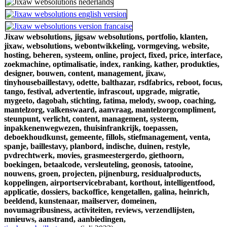
Jixaw websolutions,
jigsaw websolutions,
portfolio,
klanten,
jixaw,
websolutions,
webontwikkeling,
vormgeving,
website,
hosting,
beheren,
systeem,
online,
project,
fixed,
price,
interface,
zoekmachine,
optimalisatie,
index,
ranking,
kather,
produkties,
designer,
bouwen,
content,
management,
jixaw,
tinyhousebaillestavy,
odette,
balthazar,
rsdfabrics,
reboot,
focus,
tango,
festival,
advertentie,
infrascout,
upgrade,
migratie,
mygeeto,
dagobah,
stichting,
fatima,
melody,
swoop,
coaching,
mantelzorg,
valkenswaard,
aanvraag,
mantelzorgcompliment,
steunpunt,
verlicht,
content,
management,
systeem,
inpakkenenwegwezen,
thuisinfrankrijk,
toepassen,
deboekhoudkunst,
gemeente,
fillols,
stiefmanagement,
venta,
spanje,
baillestavy,
planbord,
indische,
duinen,
restyle,
pvdrechtwerk,
movies,
grasmeestergerdo,
giethoorn,
boekingen,
betaalcode,
versleuteling,
geonosis,
tatooine,
nouwens,
groen,
projecten,
pijnenburg,
residualproducts,
koppelingen,
airportservicebrabant,
korthout,
intelligentfood,
applicatie,
dossiers,
backoffice,
kengetallen,
galina,
heinrich,
beeldend,
kunstenaar,
mailserver,
domeinen,
novumagribusiness,
activiteiten,
reviews,
verzendlijsten,
mnieuws,
aanstrand,
aanbiedingen,