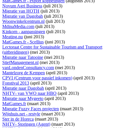
MatGames.fr - export koppelingen
(augustus 2013)
Novum Agri Business
(juli 2013)
Migratie van HOTH
(juli 2013)
Migratie van Dagobah
(juli 2013)
Woonwinkelcentrum.nl
(juli 2013)
MdinaMedia.com
(juli 2013)
Kinkorn - aanpassingen
(juli 2013)
Meating.nu
(juni 2013)
MatGames.fr - Scellius
(juni 2013)
Lectoraat Centre for Sustainable Tourism and Transport
(uitbreidingen)
(mei 2013)
Migratie naar Tatooine
(mei 2013)
StiefManagement.nl
(mei 2013)
vanLondenConsultancy.com
(mei 2013)
Mantelzorg de Kempen
(april 2013)
CPVI (Centrum voor passief inkomen)
(april 2013)
Fonstival 2013
(april 2013)
Migratie naar Dagobah
(april 2013)
NHTV- van VWO naar HBO
(april 2013)
Migratie naar Mygeeto
(april 2013)
MatGames.fr
(maart 2013)
Migratie Fuzzy Faces projecten
(maart 2013)
Wijnhuis.net - restyle
(maart 2013)
Ster in de Horeca
(maart 2013)
NHTV- Storingen (Agent)
(maart 2013)