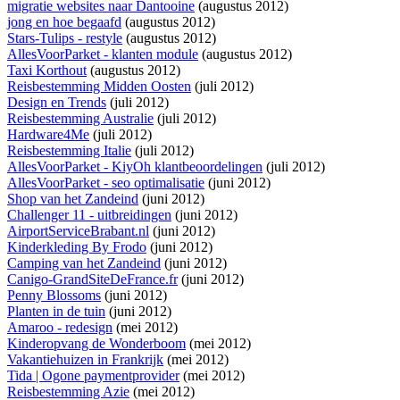
migratie websites naar Dantooine
(augustus 2012)
jong en hoe begaafd
(augustus 2012)
Stars-Tulips - restyle
(augustus 2012)
AllesVoorParket - klanten module
(augustus 2012)
Taxi Korthout
(augustus 2012)
Reisbestemming Midden Oosten
(juli 2012)
Design en Trends
(juli 2012)
Reisbestemming Australie
(juli 2012)
Hardware4Me
(juli 2012)
Reisbestemming Italie
(juli 2012)
AllesVoorParket - KiyOh klantbeoordelingen
(juli 2012)
AllesVoorParket - seo optimalisatie
(juni 2012)
Shop van het Zandeind
(juni 2012)
Challenger 11 - uitbreidingen
(juni 2012)
AirportServiceBrabant.nl
(juni 2012)
Kinderkleding By Frodo
(juni 2012)
Camping van het Zandeind
(juni 2012)
Canigo-GrandSiteDeFrance.fr
(juni 2012)
Penny Blossoms
(juni 2012)
Planten in de tuin
(juni 2012)
Amaroo - redesign
(mei 2012)
Kinderopvang de Wonderboom
(mei 2012)
Vakantiehuizen in Frankrijk
(mei 2012)
Tida | Ogone paymentprovider
(mei 2012)
Reisbestemming Azie
(mei 2012)