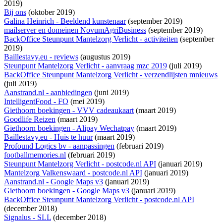
2019)
Bij ons
(oktober 2019)
Galina Heinrich - Beeldend kunstenaar
(september 2019)
mailserver en domeinen NovumAgriBusiness
(september 2019)
BackOffice Steunpunt Mantelzorg Verlicht - activiteiten
(september
2019)
Baillestavy.eu - reviews
(augustus 2019)
Steunpunt Mantelzorg Verlicht - aanvraag mzc 2019
(juli 2019)
BackOffice Steunpunt Mantelzorg Verlicht - verzendlijsten mnieuws
(juli 2019)
Aanstrand.nl - aanbiedingen
(juni 2019)
IntelligentFood - FO
(mei 2019)
Giethoorn boekingen - VVV cadeaukaart
(maart 2019)
Goodlife Reizen
(maart 2019)
Giethoorn boekingen - Alipay Wechatpay
(maart 2019)
Baillestavy.eu - Huis te huur
(maart 2019)
Profound Logics bv - aanpassingen
(februari 2019)
footballmemories.nl
(februari 2019)
Steunpunt Mantelzorg Verlicht - postcode.nl API
(januari 2019)
Mantelzorg Valkenswaard - postcode.nl API
(januari 2019)
Aanstrand.nl - Google Maps v3
(januari 2019)
Giethoorn boekingen - Google Maps v3
(januari 2019)
BackOffice Steunpunt Mantelzorg Verlicht - postcode.nl API
(december 2018)
Signalus - SLL
(december 2018)