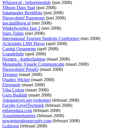
Whizzer.nl - beheermodule
(juni 2008)
Tilburg Dans Stad
(juni 2008)
Salamander Beeldfoto
(juni 2008)
Nieuwsbrief Puurgroen
(juni 2008)
lascalatilburg.nl
(mei 2008)
Winkelweetjes fase 2
(mei 2008)
Stars-Tulips
(mei 2008)
International Tourism Students Conference
(mei 2008)
Actionlabs LMS Player
(april 2008)
Capital Ornaments
(april 2008)
Grandelight
(april 2008)
Horsten - leatherfashion
(maart 2008)
Metastudio Visuele Communicatie
(maart 2008)
Nieuwsbrief PreniQ
(maart 2008)
Terrapur
(maart 2008)
Quattro Wicker
(maart 2008)
Elegrande
(maart 2008)
Viba Colora
(maart 2008)
Guru Buddah
(maart 2008)
Attrapereves.net (redesign)
(februari 2008)
Facedo GevelTechniek
(februari 2008)
mifareplaza.com
(februari 2008)
Assortimentsmeter
(februari 2008)
newgenerationsecurity.com
(februari 2008)
GoInvest
(februari 2008)