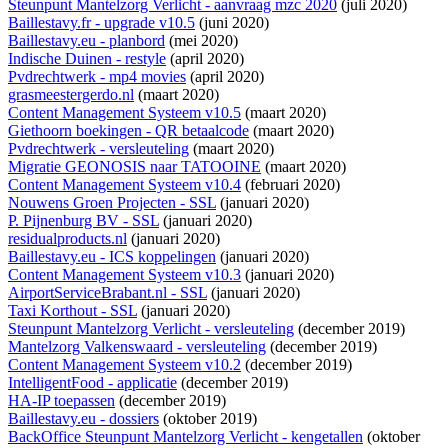
Steunpunt Mantelzorg Verlicht - aanvraag mzc 2020
(juli 2020)
Baillestavy.fr - upgrade v10.5
(juni 2020)
Baillestavy.eu - planbord
(mei 2020)
Indische Duinen - restyle
(april 2020)
Pvdrechtwerk - mp4 movies
(april 2020)
grasmeestergerdo.nl
(maart 2020)
Content Management Systeem v10.5
(maart 2020)
Giethoorn boekingen - QR betaalcode
(maart 2020)
Pvdrechtwerk - versleuteling
(maart 2020)
Migratie GEONOSIS naar TATOOINE
(maart 2020)
Content Management Systeem v10.4
(februari 2020)
Nouwens Groen Projecten - SSL
(januari 2020)
P. Pijnenburg BV - SSL
(januari 2020)
residualproducts.nl
(januari 2020)
Baillestavy.eu - ICS koppelingen
(januari 2020)
Content Management Systeem v10.3
(januari 2020)
AirportServiceBrabant.nl - SSL
(januari 2020)
Taxi Korthout - SSL
(januari 2020)
Steunpunt Mantelzorg Verlicht - versleuteling
(december 2019)
Mantelzorg Valkenswaard - versleuteling
(december 2019)
Content Management Systeem v10.2
(december 2019)
IntelligentFood - applicatie
(december 2019)
HA-IP toepassen
(december 2019)
Baillestavy.eu - dossiers
(oktober 2019)
BackOffice Steunpunt Mantelzorg Verlicht - kengetallen
(oktober