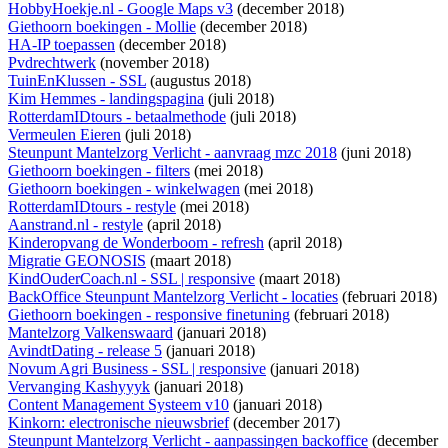
HobbyHoekje.nl - Google Maps v3
(december 2018)
Giethoorn boekingen - Mollie
(december 2018)
HA-IP toepassen
(december 2018)
Pvdrechtwerk
(november 2018)
TuinEnKlussen - SSL
(augustus 2018)
Kim Hemmes - landingspagina
(juli 2018)
RotterdamIDtours - betaalmethode
(juli 2018)
Vermeulen Eieren
(juli 2018)
Steunpunt Mantelzorg Verlicht - aanvraag mzc 2018
(juni 2018)
Giethoorn boekingen - filters
(mei 2018)
Giethoorn boekingen - winkelwagen
(mei 2018)
RotterdamIDtours - restyle
(mei 2018)
Aanstrand.nl - restyle
(april 2018)
Kinderopvang de Wonderboom - refresh
(april 2018)
Migratie GEONOSIS
(maart 2018)
KindOuderCoach.nl - SSL | responsive
(maart 2018)
BackOffice Steunpunt Mantelzorg Verlicht - locaties
(februari 2018)
Giethoorn boekingen - responsive finetuning
(februari 2018)
Mantelzorg Valkenswaard
(januari 2018)
AvindtDating - release 5
(januari 2018)
Novum Agri Business - SSL | responsive
(januari 2018)
Vervanging Kashyyyk
(januari 2018)
Content Management Systeem v10
(januari 2018)
Kinkorn: electronische nieuwsbrief
(december 2017)
Steunpunt Mantelzorg Verlicht - aanpassingen backoffice
(december