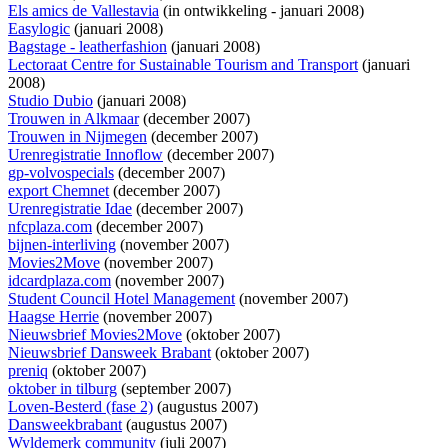
Els amics de Vallestavia
(
in ontwikkeling
- januari 2008)
Easylogic
(januari 2008)
Bagstage - leatherfashion
(januari 2008)
Lectoraat Centre for Sustainable Tourism and Transport
(januari
2008)
Studio Dubio
(januari 2008)
Trouwen in Alkmaar
(december 2007)
Trouwen in Nijmegen
(december 2007)
Urenregistratie Innoflow
(december 2007)
gp-volvospecials
(december 2007)
export Chemnet
(december 2007)
Urenregistratie Idae
(december 2007)
nfcplaza.com
(december 2007)
bijnen-interliving
(november 2007)
Movies2Move
(november 2007)
idcardplaza.com
(november 2007)
Student Council Hotel Management
(november 2007)
Haagse Herrie
(november 2007)
Nieuwsbrief Movies2Move
(oktober 2007)
Nieuwsbrief Dansweek Brabant
(oktober 2007)
preniq
(oktober 2007)
oktober in tilburg
(september 2007)
Loven-Besterd (fase 2)
(augustus 2007)
Dansweekbrabant
(augustus 2007)
Wyldemerk community
(juli 2007)