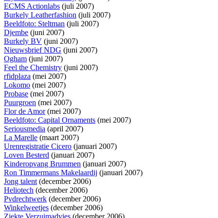
ECMS Actionlabs
(juli 2007)
Burkely Leatherfashion
(juli 2007)
Beeldfoto: Steltman
(juli 2007)
Djembe
(juni 2007)
Burkely BV
(juni 2007)
Nieuwsbrief NDG
(juni 2007)
Ogham
(juni 2007)
Feel the Chemistry
(juni 2007)
rfidplaza
(mei 2007)
Lokomo
(mei 2007)
Probase
(mei 2007)
Puurgroen
(mei 2007)
Flor de Amor
(mei 2007)
Beeldfoto: Capital Ornaments
(mei 2007)
Seriousmedia
(april 2007)
La Marelle
(maart 2007)
Urenregistratie Cicero
(januari 2007)
Loven Besterd
(januari 2007)
Kinderopvang Brummen
(januari 2007)
Ron Timmermans Makelaardij
(januari 2007)
Jong talent
(december 2006)
Heliotech
(december 2006)
Pvdrechtwerk
(december 2006)
Winkelweetjes
(december 2006)
Ziekte Verzuimadvies
(december 2006)