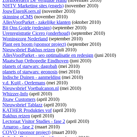
Zorgboerderij De Vergulde Hand
(november 2010)
NHTV Marketing sites (engels)
(november 2010)
JouwEigenKoers.nl
(november 2010)
skinning oCMS
(november 2010)
AllesVoorParket - zakelijke klanten
(oktober 2010)
Bij Ons Goirle (redesign)
(september 2010)
Urenregistratie Cicero (onderhoud)
(september 2010)
Woningzorg Nederland
(september 2010)
Plant een boom (sponsor project)
(september 2010)
Nieuwsbrief Bakhus reizen
(juli 2010)
AllesVoorParket - seo optimalisatie en redesign
(juni 2010)
Maatschap Orthopedie Eindhoven
(juni 2010)
planets of starwars: dagobah
(mei 2010)
planets of starwars: geonosis
(mei 2010)
Indische Duinen - aanmelding
(mei 2010)
v.d. Kuijl - Oerlemans
(mei 2010)
Nieuwsbrief Voetbalcanon.nl
(mei 2010)
Whizzer-Info
(april 2010)
Jixaw Customers
(april 2010)
Nieuwsbrief Tablazz
(april 2010)
KATHER Produkties vof
(april 2010)
Bakhus reizen
(april 2010)
Lectoraat Visitor Studies - fase 2
(april 2010)
Amaroo - fase 2
(maart 2010)
COVO (sponsor project)
(maart 2010)