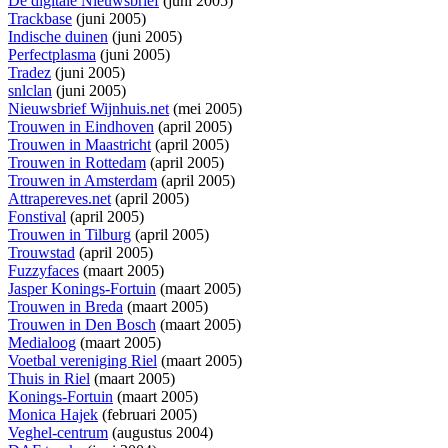
De digitale Nieuwsbrief
(juni 2005)
Trackbase
(juni 2005)
Indische duinen
(juni 2005)
Perfectplasma
(juni 2005)
Tradez
(juni 2005)
snlclan
(juni 2005)
Nieuwsbrief Wijnhuis.net
(mei 2005)
Trouwen in Eindhoven
(april 2005)
Trouwen in Maastricht
(april 2005)
Trouwen in Rottedam
(april 2005)
Trouwen in Amsterdam
(april 2005)
Attrapereves.net
(april 2005)
Fonstival
(april 2005)
Trouwen in Tilburg
(april 2005)
Trouwstad
(april 2005)
Fuzzyfaces
(maart 2005)
Jasper Konings-Fortuin
(maart 2005)
Trouwen in Breda
(maart 2005)
Trouwen in Den Bosch
(maart 2005)
Medialoog
(maart 2005)
Voetbal vereniging Riel
(maart 2005)
Thuis in Riel
(maart 2005)
Konings-Fortuin
(maart 2005)
Monica Hajek
(februari 2005)
Veghel-centrum
(augustus 2004)