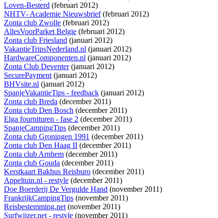
Loven-Besterd
(februari 2012)
NHTV- Academie Nieuwsbrief
(februari 2012)
Zonta club Zwolle
(februari 2012)
AllesVoorParket Belgie
(februari 2012)
Zonta club Friesland
(januari 2012)
VakantieTripsNederland.nl
(januari 2012)
HardwareComponenten.nl
(januari 2012)
Zonta Club Deventer
(januari 2012)
SecurePayment
(januari 2012)
BHVsite.nl
(januari 2012)
SpanjeVakantieTips - feedback
(januari 2012)
Zonta club Breda
(december 2011)
Zonta club Den Bosch
(december 2011)
Elga fournituren - fase 2
(december 2011)
SpanjeCampingTips
(december 2011)
Zonta club Groningen 1991
(december 2011)
Zonta club Den Haag II
(december 2011)
Zonta club Arnhem
(december 2011)
Zonta club Gouda
(december 2011)
Kerstkaart Bakhus Reisburo
(december 2011)
Appeltuin.nl - restyle
(december 2011)
Doe Boerderij De Vergulde Hand
(november 2011)
FrankrijkCampingTips
(november 2011)
Reisbestemming.net
(november 2011)
Surfwijzer.net - restyle
(november 2011)