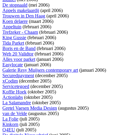
De stopnaald
(mei 2006)
Appels makelaardij
(april 2006)
Trouwen in Den Haag
(april 2006)
Koen delaere
(maart 2006)
Appeltuin
(februari 2006)
Trefzeker - Chaam
(februari 2006)
King Gussie
(februari 2006)
Tida Parket
(februari 2006)
Boris en de Band
(februari 2006)
Web 20 Validtor
(februari 2006)
Alles voor parket
(januari 2006)
Easylocate
(januari 2006)
Galerie Resy Muijsers contemporary art
(januari 2006)
Securedpayment
(december 2005)
xCodim
(december 2005)
Servicetegoed
(december 2005)
Koffie Hoek
(oktober 2005)
Actionlabs
(oktober 2005)
La Salamandre
(oktober 2005)
Gretel Vaesen Media Design
(augustus 2005)
van de Velde
(augustus 2005)
La Folie
(juli 2005)
Kinkorn
(juli 2005)
Q4EU
(juli 2005)