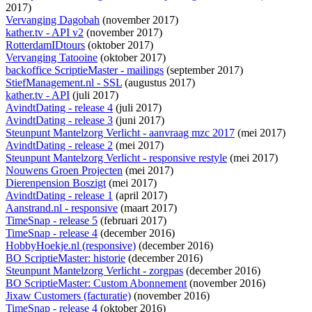
2017)
Vervanging Dagobah
(november 2017)
kather.tv - API v2
(november 2017)
RotterdamIDtours
(oktober 2017)
Vervanging Tatooine
(oktober 2017)
backoffice ScriptieMaster - mailings
(september 2017)
StiefManagement.nl - SSL
(augustus 2017)
kather.tv - API
(juli 2017)
AvindtDating - release 4
(juli 2017)
AvindtDating - release 3
(juni 2017)
Steunpunt Mantelzorg Verlicht - aanvraag mzc 2017
(mei 2017)
AvindtDating - release 2
(mei 2017)
Steunpunt Mantelzorg Verlicht - responsive restyle
(mei 2017)
Nouwens Groen Projecten
(mei 2017)
Dierenpension Boszigt
(mei 2017)
AvindtDating - release 1
(april 2017)
Aanstrand.nl - responsive
(maart 2017)
TimeSnap - release 5
(februari 2017)
TimeSnap - release 4
(december 2016)
HobbyHoekje.nl (responsive)
(december 2016)
BO ScriptieMaster: historie
(december 2016)
Steunpunt Mantelzorg Verlicht - zorgpas
(december 2016)
BO ScriptieMaster: Custom Abonnement
(november 2016)
Jixaw Customers (facturatie)
(november 2016)
TimeSnap - release 4
(oktober 2016)