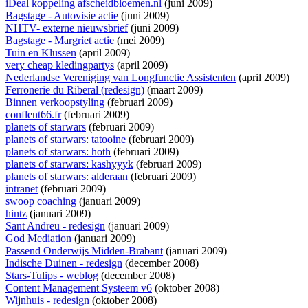
iDeal koppeling afscheidbloemen.nl
(juni 2009)
Bagstage - Autovisie actie
(juni 2009)
NHTV- externe nieuwsbrief
(juni 2009)
Bagstage - Margriet actie
(mei 2009)
Tuin en Klussen
(april 2009)
very cheap kledingpartys
(april 2009)
Nederlandse Vereniging van Longfunctie Assistenten
(april 2009)
Ferronerie du Riberal (redesign)
(maart 2009)
Binnen verkoopstyling
(februari 2009)
conflent66.fr
(februari 2009)
planets of starwars
(februari 2009)
planets of starwars: tatooine
(februari 2009)
planets of starwars: hoth
(februari 2009)
planets of starwars: kashyyyk
(februari 2009)
planets of starwars: alderaan
(februari 2009)
intranet
(februari 2009)
swoop coaching
(januari 2009)
hintz
(januari 2009)
Sant Andreu - redesign
(januari 2009)
God Mediation
(januari 2009)
Passend Onderwijs Midden-Brabant
(januari 2009)
Indische Duinen - redesign
(december 2008)
Stars-Tulips - weblog
(december 2008)
Content Management Systeem v6
(oktober 2008)
Wijnhuis - redesign
(oktober 2008)