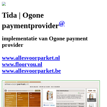
Tida | Ogone
@
paymentprovider
implementatie van Ogone payment
provider
www.allesvoorparket.nl
www.flooryou.nl
www.allesvoorparket.be