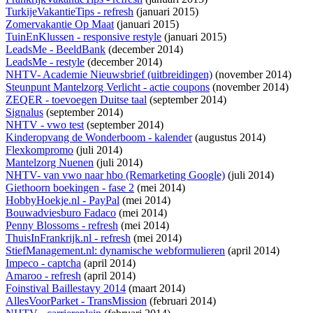
TurkijeVakantieTips - refresh
(januari 2015)
Zomervakantie Op Maat
(januari 2015)
TuinEnKlussen - responsive restyle
(januari 2015)
LeadsMe - BeeldBank
(december 2014)
LeadsMe - restyle
(december 2014)
NHTV- Academie Nieuwsbrief (uitbreidingen)
(november 2014)
Steunpunt Mantelzorg Verlicht - actie coupons
(november 2014)
ZEQER - toevoegen Duitse taal
(september 2014)
Signalus
(september 2014)
NHTV - vwo test
(september 2014)
Kinderopvang de Wonderboom - kalender
(augustus 2014)
Flexkompromo
(juli 2014)
Mantelzorg Nuenen
(juli 2014)
NHTV- van vwo naar hbo (Remarketing Google)
(juli 2014)
Giethoorn boekingen - fase 2
(mei 2014)
HobbyHoekje.nl - PayPal
(mei 2014)
Bouwadviesburo Fadaco
(mei 2014)
Penny Blossoms - refresh
(mei 2014)
ThuisInFrankrijk.nl - refresh
(mei 2014)
StiefManagement.nl: dynamische webformulieren
(april 2014)
Impeco - captcha
(april 2014)
Amaroo - refresh
(april 2014)
Foinstival Baillestavy 2014
(maart 2014)
AllesVoorParket - TransMission
(februari 2014)