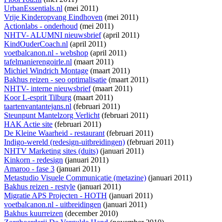
UrbanEssentials.nl
(mei 2011)
Vrije Kinderopvang Eindhoven
(mei 2011)
Actionlabs - onderhoud
(mei 2011)
NHTV- ALUMNI nieuwsbrief
(april 2011)
KindOuderCoach.nl
(april 2011)
voetbalcanon.nl - webshop
(april 2011)
tafelmanierengoirle.nl
(maart 2011)
Michiel Windrich Montage
(maart 2011)
Bakhus reizen - seo optimalisatie
(maart 2011)
NHTV- interne nieuwsbrief
(maart 2011)
Koor L-esprit Tilburg
(maart 2011)
taartenvantantejans.nl
(februari 2011)
Steunpunt Mantelzorg Verlicht
(februari 2011)
HAK Actie site
(februari 2011)
De Kleine Waarheid - restaurant
(februari 2011)
Indigo-wereld (redesign-uitbreidingen)
(februari 2011)
NHTV Marketing sites (duits)
(januari 2011)
Kinkorn - redesign
(januari 2011)
Amaroo - fase 3
(januari 2011)
Metastudio Visuele Communicatie (metazine)
(januari 2011)
Bakhus reizen - restyle
(januari 2011)
Migratie APS Projecten - HOTH
(januari 2011)
voetbalcanon.nl - uitbreidingen
(januari 2011)
Bakhus kuurreizen
(december 2010)