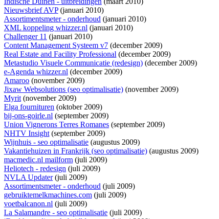
Indische Duinen - uitbreidingen
(maart 2010)
Nieuwsbrief AVP
(januari 2010)
Assortimentsmeter - onderhoud
(januari 2010)
XML koppeling whizzer.nl
(januari 2010)
Challenger 11
(januari 2010)
Content Management Systeem v7
(december 2009)
Real Estate and Facility Professional
(december 2009)
Metastudio Visuele Communicatie (redesign)
(december 2009)
e-Agenda whizzer.nl
(december 2009)
Amaroo
(november 2009)
Jixaw Websolutions (seo optimalisatie)
(november 2009)
Myrit
(november 2009)
Elga fournituren
(oktober 2009)
bij-ons-goirle.nl
(september 2009)
Union Vignerons Terres Romanes
(september 2009)
NHTV Insight
(september 2009)
Wijnhuis - seo optimalisatie
(augustus 2009)
Vakantiehuizen in Frankrijk (seo optimalisatie)
(augustus 2009)
macmedic.nl mailform
(juli 2009)
Heliotech - redesign
(juli 2009)
NVLA Updater
(juli 2009)
Assortimentsmeter - onderhoud
(juli 2009)
gebruiktemelkmachines.com
(juli 2009)
voetbalcanon.nl
(juli 2009)
La Salamandre - seo optimalisatie
(juli 2009)