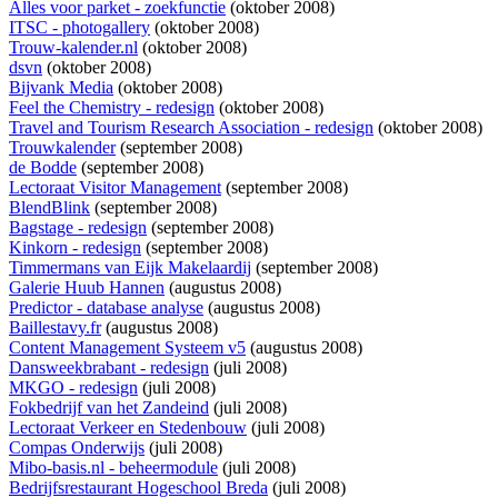
Alles voor parket - zoekfunctie
(oktober 2008)
ITSC - photogallery
(oktober 2008)
Trouw-kalender.nl
(oktober 2008)
dsvn
(oktober 2008)
Bijvank Media
(oktober 2008)
Feel the Chemistry - redesign
(oktober 2008)
Travel and Tourism Research Association - redesign
(oktober 2008)
Trouwkalender
(september 2008)
de Bodde
(september 2008)
Lectoraat Visitor Management
(september 2008)
BlendBlink
(september 2008)
Bagstage - redesign
(september 2008)
Kinkorn - redesign
(september 2008)
Timmermans van Eijk Makelaardij
(september 2008)
Galerie Huub Hannen
(augustus 2008)
Predictor - database analyse
(augustus 2008)
Baillestavy.fr
(augustus 2008)
Content Management Systeem v5
(augustus 2008)
Dansweekbrabant - redesign
(juli 2008)
MKGO - redesign
(juli 2008)
Fokbedrijf van het Zandeind
(juli 2008)
Lectoraat Verkeer en Stedenbouw
(juli 2008)
Compas Onderwijs
(juli 2008)
Mibo-basis.nl - beheermodule
(juli 2008)
Bedrijfsrestaurant Hogeschool Breda
(juli 2008)