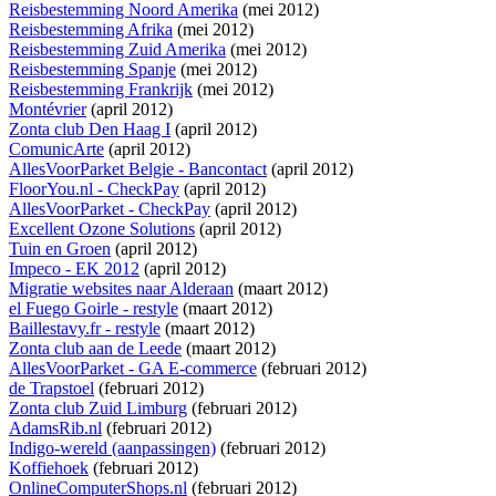
Reisbestemming Noord Amerika
(mei 2012)
Reisbestemming Afrika
(mei 2012)
Reisbestemming Zuid Amerika
(mei 2012)
Reisbestemming Spanje
(mei 2012)
Reisbestemming Frankrijk
(mei 2012)
Montévrier
(april 2012)
Zonta club Den Haag I
(april 2012)
ComunicArte
(april 2012)
AllesVoorParket Belgie - Bancontact
(april 2012)
FloorYou.nl - CheckPay
(april 2012)
AllesVoorParket - CheckPay
(april 2012)
Excellent Ozone Solutions
(april 2012)
Tuin en Groen
(april 2012)
Impeco - EK 2012
(april 2012)
Migratie websites naar Alderaan
(maart 2012)
el Fuego Goirle - restyle
(maart 2012)
Baillestavy.fr - restyle
(maart 2012)
Zonta club aan de Leede
(maart 2012)
AllesVoorParket - GA E-commerce
(februari 2012)
de Trapstoel
(februari 2012)
Zonta club Zuid Limburg
(februari 2012)
AdamsRib.nl
(februari 2012)
Indigo-wereld (aanpassingen)
(februari 2012)
Koffiehoek
(februari 2012)
OnlineComputerShops.nl
(februari 2012)