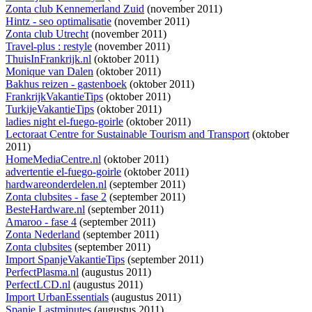
Zonta club Kennemerland Zuid
(november 2011)
Hintz - seo optimalisatie
(november 2011)
Zonta club Utrecht
(november 2011)
Travel-plus : restyle
(november 2011)
ThuisInFrankrijk.nl
(oktober 2011)
Monique van Dalen
(oktober 2011)
Bakhus reizen - gastenboek
(oktober 2011)
FrankrijkVakantieTips
(oktober 2011)
TurkijeVakantieTips
(oktober 2011)
ladies night el-fuego-goirle
(oktober 2011)
Lectoraat Centre for Sustainable Tourism and Transport
(oktober
2011)
HomeMediaCentre.nl
(oktober 2011)
advertentie el-fuego-goirle
(oktober 2011)
hardwareonderdelen.nl
(september 2011)
Zonta clubsites - fase 2
(september 2011)
BesteHardware.nl
(september 2011)
Amaroo - fase 4
(september 2011)
Zonta Nederland
(september 2011)
Zonta clubsites
(september 2011)
Import SpanjeVakantieTips
(september 2011)
PerfectPlasma.nl
(augustus 2011)
PerfectLCD.nl
(augustus 2011)
Import UrbanEssentials
(augustus 2011)
Spanje Lastminutes
(augustus 2011)