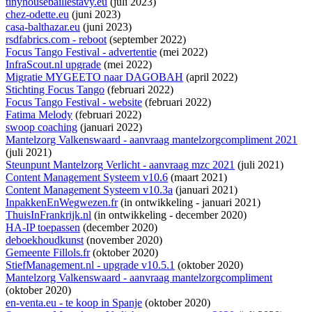
tinyhousebaillestavy.eu
(juli 2023)
chez-odette.eu
(juni 2023)
casa-balthazar.eu
(juni 2023)
rsdfabrics.com - reboot
(september 2022)
Focus Tango Festival - advertentie
(mei 2022)
InfraScout.nl upgrade
(mei 2022)
Migratie MYGEETO naar DAGOBAH
(april 2022)
Stichting Focus Tango
(februari 2022)
Focus Tango Festival - website
(februari 2022)
Fatima Melody
(februari 2022)
swoop coaching
(januari 2022)
Mantelzorg Valkenswaard - aanvraag mantelzorgcompliment 2021
(juli 2021)
Steunpunt Mantelzorg Verlicht - aanvraag mzc 2021
(juli 2021)
Content Management Systeem v10.6
(maart 2021)
Content Management Systeem v10.3a
(januari 2021)
InpakkenEnWegwezen.fr
(
in ontwikkeling
- januari 2021)
ThuisInFrankrijk.nl
(
in ontwikkeling
- december 2020)
HA-IP toepassen
(december 2020)
deboekhoudkunst
(november 2020)
Gemeente Fillols.fr
(oktober 2020)
StiefManagement.nl - upgrade v10.5.1
(oktober 2020)
Mantelzorg Valkenswaard - aanvraag mantelzorgcompliment
(oktober 2020)
en-venta.eu - te koop in Spanje
(oktober 2020)