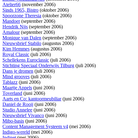
Atelier66
(november 2006)
Sinds 1965, Bistro
(oktober 2006)
Spoorzone Theresia
(oktober 2006)
Mandoer
(september 2006)
Hendrik Nijs
(september 2006)
Amalour
(september 2006)
Monique van Dalen
(september 2006)
Nieuwsbrief Stabilo
(augustus 2006)
Kim Hemmes
(augustus 2006)
Royal Classic
(juli 2006)
Schellekens Euroclassic
(juli 2006)
Stichting Speciaal Onderwijs Tilburg
(juli 2006)
Dans je dromen
(juli 2006)
Mind grooves
(juli 2006)
Tablazz
(juni 2006)
Maartje Appels
(juni 2006)
Toverland
(juni 2006)
Aarts en Co: kantoormeubiliar
(juni 2006)
Daniel de Rooij
(juni 2006)
Studio Annelee
(juni 2006)
Nieuwsbrief Vivanco
(juni 2006)
Mibo-basis
(juni 2006)
Content Management Systeem v4
(mei 2006)
Indigo-wereld
(mei 2006)
Indinet
(mei 2006)