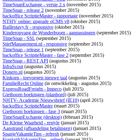
TimeSnapExchange - versie 2.x
(november 2015)
TimeSnap - release 2
(november 2015)
backoffice ScriptieMaster - rapportage
(november 2015)
NTHV online: upgrade oCMS v8
(oktober 2015)
Baillestavy.fr - responsive
(oktober 2015)
Kinderopvang de Wonderboom - aanpassingen
(september 2015)
TimeSnap - SSL
(september 2015)
StiefManagement.nl - responsive
(september 2015)
TimeSnap - release 1
(september 2015)
backoffice ScriptieMaster - fase 2
(september 2015)
TimeSnap - REST API
(augustus 2015)
InfraScout
(augustus 2015)
Donero.nl
(augustus 2015)
Kinkorn - toevoegen nieuwe taal
(augustus 2015)
FamilieRecht Online
(
in ontwikkeling
- augustus 2015)
ExpressRoadFreight - Impeco
(juli 2015)
Giethoorn boekingen (planbord)
(juli 2015)
NHTV- Academie Nieuwsbrief (IE10)
(april 2015)
backoffice ScriptieMaster
(maart 2015)
Giethoorn boekingen - fase 3
(maart 2015)
TimeSnapExchange (desktop)
(februari 2015)
De Kleine Waarheid - restyle
(januari 2015)
Aanstrand (afhandeling betalingen)
(januari 2015)
SpanjeVakantieTips - refresh
(januari 2015)
FrankrijkVakantieTips - refresh
(januari 2015)